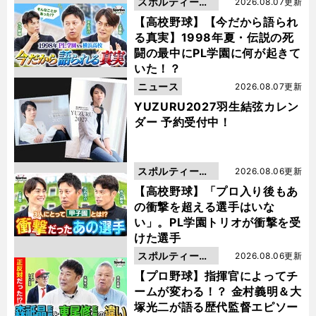
スポルティーバ
2026.08.07更新
動画
【高校野球】【今だから語られ
る真実】1998年夏・伝説の死
闘の最中にPL学園に何が起きて
いた！？
ニュース
2026.08.07更新
YUZURU2027羽生結弦カレン
ダー 予約受付中！
スポルティーバ
2026.08.06更新
動画
【高校野球】「プロ入り後もあ
の衝撃を超える選手はいな
い」。PL学園トリオが衝撃を受
けた選手
スポルティーバ
2026.08.06更新
動画
【プロ野球】指揮官によってチ
ームが変わる！？ 金村義明＆大
塚光二が語る歴代監督エピソー