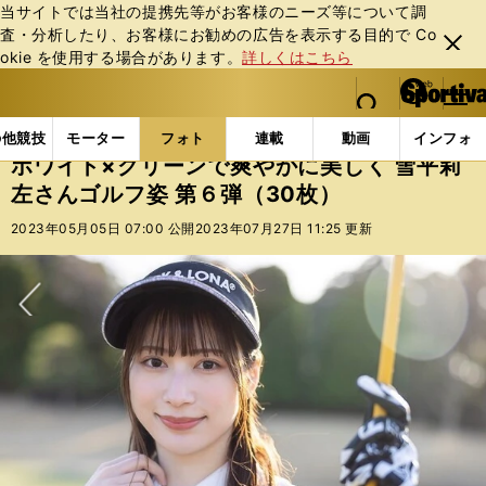
当サイトでは当社の提携先等がお客様のニーズ等について調
査・分析したり、お客様にお勧めの広告を表⽰する⽬的で Co
閉じ
okie を使⽤する場合があります。
詳しくはこちら
る
マイペ
web Sportiva (webスポルティーバ)
検索
メニュ
we
ー
フォトギャラリー
スポーツビーナスギャラリー
ホワ
b
ジ
の他競技
モーター
フォト
連載
動画
インフォ
ス
ホワイト×グリーンで爽やかに美しく 雪平莉
ポ
左さんゴルフ姿 第６弾（30枚）
ル
テ
2023年05月05日 07:00 公開
2023年07月27日 11:25 更新
ィ
ー
バ
次へ