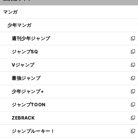
開
ン
く/
マンガ
ド
閉
ウ
じ
少年マンガ
で
る
開
週刊少年ジャンプ
く
新
し
ジャンプSQ
い
新
ウ
し
Vジャンプ
ィ
い
新
ン
ウ
し
最強ジャンプ
ド
ィ
い
新
ウ
ン
ウ
し
少年ジャンプ+
で
ド
ィ
い
新
開
ウ
ン
ウ
し
ジャンプTOON
く
で
ド
ィ
い
新
開
ウ
ン
ウ
し
ZEBRACK
く
で
ド
ィ
い
新
開
ウ
ン
ウ
し
ジャンプルーキー！
く
で
ド
ィ
い
新
開
ウ