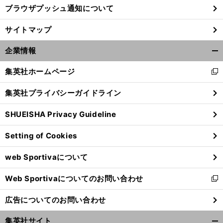
ブラウザプッシュ通知について
サイトマップ
企業情報
開
く/
集英社ホームページ
新
閉
し
じ
集英社プライバシーガイドライン
い
る
ウ
SHUEISHA Privacy Guideline
ィ
ン
Setting of Cookies
ド
ウ
web Sportivaについて
で
開
Web Sportivaについてのお問い合わせ
く
新
し
広告についてのお問い合わせ
い
ウ
集英社サイト
ィ