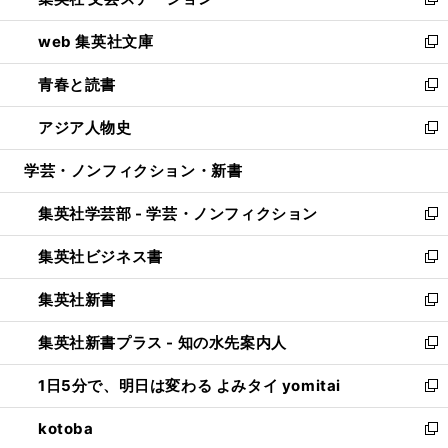
ィ
い
新
ン
ウ
し
web 集英社文庫
ド
ィ
い
新
ウ
ン
ウ
し
青春と読書
で
ド
ィ
い
新
開
ウ
ン
ウ
し
アジア人物史
く
で
ド
ィ
い
新
開
ウ
ン
ウ
し
学芸・ノンフィクション・新書
く
で
ド
ィ
い
開
ウ
ン
ウ
集英社学芸部 - 学芸・ノンフィクション
く
で
ド
ィ
新
開
ウ
ン
し
集英社ビジネス書
く
で
ド
い
新
開
ウ
ウ
し
集英社新書
く
で
ィ
い
新
開
ン
ウ
し
集英社新書プラス - 知の水先案内人
く
ド
ィ
い
新
ウ
ン
ウ
し
1日5分で、明日は変わる よみタイ yomitai
で
ド
ィ
い
新
開
ウ
ン
ウ
し
kotoba
く
で
ド
ィ
い
新