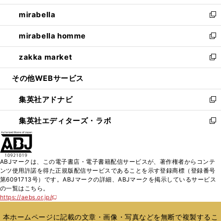
開
ウ
ン
ウ
し
mirabella
く
で
ド
ィ
い
新
開
ウ
ン
ウ
し
mirabella homme
く
で
ド
ィ
い
新
開
ウ
ン
ウ
し
zakka market
く
で
ド
ィ
い
新
開
ウ
ン
ウ
し
その他WEBサービス
く
で
ド
ィ
い
開
ウ
ン
ウ
集英社アドナビ
く
で
ド
ィ
新
開
ウ
ン
し
集英社エディターズ・ラボ
く
で
ド
い
新
開
ウ
ウ
し
く
で
ィ
い
開
ン
ウ
ABJマークは、この電子書店・電子書籍配信サービスが、著作権者からコンテ
く
ド
ィ
ンツ使用許諾を得た正規版配信サービスであることを示す登録商標（登録番号
ウ
ン
第6091713号）です。ABJマークの詳細、ABJマークを掲示しているサービス
で
ド
の一覧はこちら。
開
ウ
https://aebs.or.jp/
新
く
で
し
い
開
本ホームページに記載の文章・画像・写真などを無断で複製するこ