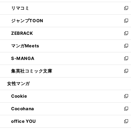
ウ
ン
ウ
し
リマコミ
で
ド
ィ
い
新
開
ウ
ン
ウ
し
ジャンプTOON
く
で
ド
ィ
い
新
開
ウ
ン
ウ
し
ZEBRACK
く
で
ド
ィ
い
新
開
ウ
ン
ウ
し
マンガMeets
く
で
ド
ィ
い
新
開
ウ
ン
ウ
し
S-MANGA
く
で
ド
ィ
い
新
開
ウ
ン
ウ
し
集英社コミック文庫
く
で
ド
ィ
い
新
開
ウ
ン
ウ
し
女性マンガ
く
で
ド
ィ
い
開
ウ
ン
ウ
Cookie
く
で
ド
ィ
新
開
ウ
ン
し
Cocohana
く
で
ド
い
新
開
ウ
ウ
し
office YOU
く
で
ィ
い
新
開
ン
ウ
し