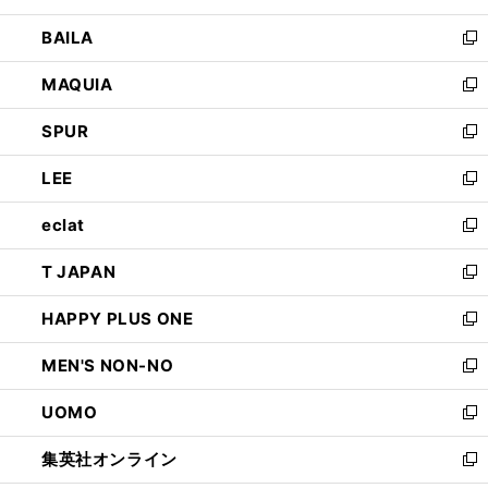
開
ウ
し
BAILA
く
ィ
い
新
ン
ウ
し
MAQUIA
ド
ィ
い
新
ウ
ン
ウ
し
SPUR
で
ド
ィ
い
新
開
ウ
ン
ウ
し
LEE
く
で
ド
ィ
い
新
開
ウ
ン
ウ
し
eclat
く
で
ド
ィ
い
新
開
ウ
ン
ウ
し
T JAPAN
く
で
ド
ィ
い
新
開
ウ
ン
ウ
し
HAPPY PLUS ONE
く
で
ド
ィ
い
新
開
ウ
ン
ウ
し
MEN'S NON-NO
く
で
ド
ィ
い
新
開
ウ
ン
ウ
し
UOMO
く
で
ド
ィ
い
新
開
ウ
ン
ウ
し
集英社オンライン
く
で
ド
ィ
い
新
開
ウ
ン
ウ
し