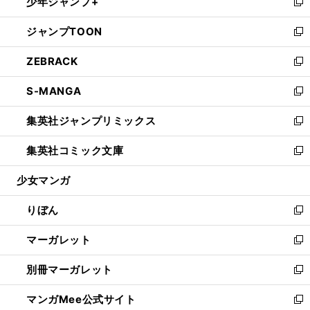
少年ジャンプ+
く
で
ド
ィ
い
新
開
ウ
ン
ウ
し
ジャンプTOON
く
で
ド
ィ
い
新
開
ウ
ン
ウ
し
ZEBRACK
く
で
ド
ィ
い
新
開
ウ
ン
ウ
し
S-MANGA
く
で
ド
ィ
い
新
開
ウ
ン
ウ
し
集英社ジャンプリミックス
く
で
ド
ィ
い
新
開
ウ
ン
ウ
し
集英社コミック文庫
く
で
ド
ィ
い
新
開
ウ
ン
ウ
し
少女マンガ
く
で
ド
ィ
い
開
ウ
ン
ウ
りぼん
く
で
ド
ィ
新
開
ウ
ン
し
マーガレット
く
で
ド
い
新
開
ウ
ウ
し
別冊マーガレット
く
で
ィ
い
新
開
ン
ウ
し
マンガMee公式サイト
く
ド
ィ
い
新