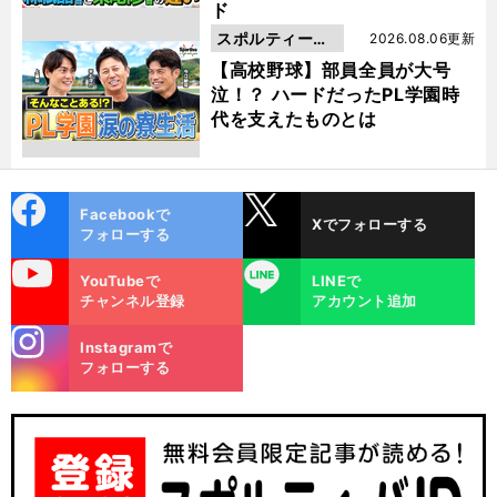
ド
スポルティーバ
2026.08.06更新
動画
【高校野球】部員全員が大号
泣！？ ハードだったPL学園時
代を支えたものとは
cebo
X
Facebookで
Xでフォローする
ok
フォローする
uTube
LINE
YouTubeで
LINEで
チャンネル登録
アカウント追加
stagra
Instagramで
m
フォローする