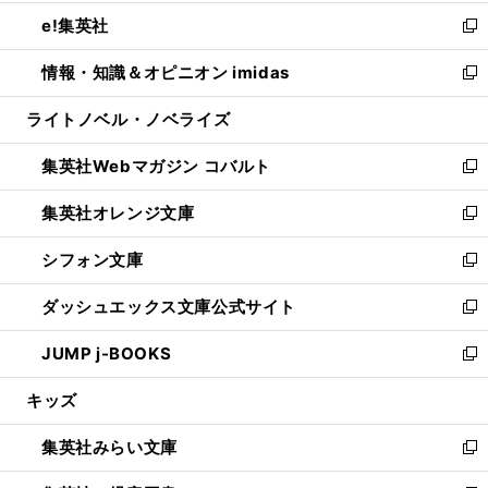
開
ウ
ン
ウ
し
e!集英社
く
で
ド
ィ
い
新
開
ウ
ン
ウ
し
情報・知識＆オピニオン imidas
く
で
ド
ィ
い
新
開
ウ
ン
ウ
し
ライトノベル・ノベライズ
く
で
ド
ィ
い
開
ウ
ン
ウ
集英社Webマガジン コバルト
く
で
ド
ィ
新
開
ウ
ン
し
集英社オレンジ文庫
く
で
ド
い
新
開
ウ
ウ
し
シフォン文庫
く
で
ィ
い
新
開
ン
ウ
し
ダッシュエックス文庫公式サイト
く
ド
ィ
い
新
ウ
ン
ウ
し
JUMP j-BOOKS
で
ド
ィ
い
新
開
ウ
ン
ウ
し
キッズ
く
で
ド
ィ
い
開
ウ
ン
ウ
集英社みらい文庫
く
で
ド
ィ
新
開
ウ
ン
し