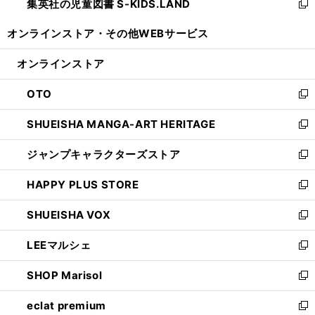
集英社の児童図書 S-KIDS.LAND
く
で
ド
い
新
開
ウ
ウ
し
オンラインストア・
その他WEBサービス
く
で
ィ
い
開
ン
ウ
オンラインストア
く
ド
ィ
ウ
ン
OTO
で
ド
新
開
ウ
し
SHUEISHA MANGA-ART HERITAGE
く
で
い
新
開
ウ
し
ジャンプキャラクターズストア
く
ィ
い
新
ン
ウ
し
HAPPY PLUS STORE
ド
ィ
い
新
ウ
ン
ウ
し
SHUEISHA VOX
で
ド
ィ
い
新
開
ウ
ン
ウ
し
LEEマルシェ
く
で
ド
ィ
い
新
開
ウ
ン
ウ
し
SHOP Marisol
く
で
ド
ィ
い
新
開
ウ
ン
ウ
し
eclat premium
く
で
ド
ィ
い
新