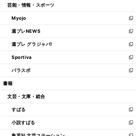
芸能・情報・スポーツ
く
で
ド
ィ
い
開
ウ
ン
ウ
Myojo
く
で
ド
ィ
新
開
ウ
ン
し
週プレNEWS
く
で
ド
い
新
開
ウ
ウ
し
週プレ グラジャパ!
く
で
ィ
い
新
開
ン
ウ
し
Sportiva
く
ド
ィ
い
新
ウ
ン
ウ
し
パラスポ
で
ド
ィ
い
新
開
ウ
ン
ウ
し
書籍
く
で
ド
ィ
い
開
ウ
ン
ウ
文芸・文庫・総合
く
で
ド
ィ
開
ウ
ン
すばる
く
で
ド
新
開
ウ
し
小説すばる
く
で
い
新
開
ウ
し
集英社 文芸ステーション
く