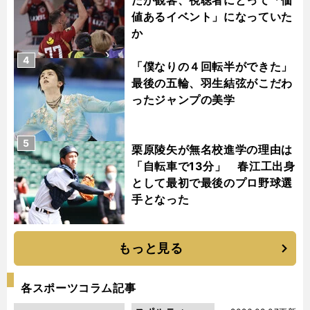
値あるイベント」になっていた
か
4
「僕なりの４回転半ができた」
最後の五輪、羽生結弦がこだわ
ったジャンプの美学
5
栗原陵矢が無名校進学の理由は
「自転車で13分」 春江工出身
として最初で最後のプロ野球選
手となった
もっと見る
各スポーツコラム記事