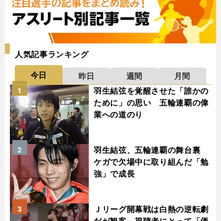
人気記事ランキング
今日
昨日
週間
月間
羽生結弦を覚醒させた「誰かの
1
ために」の思い 五輪連覇の偉
業への道のり
羽生結弦、五輪連覇の舞台裏
2
ケガで欠場中に取り組んだ「勉
強」で成長
Ｊリーグ開幕戦は白熱の逆転劇
3
だが観客、視聴者にとって「価