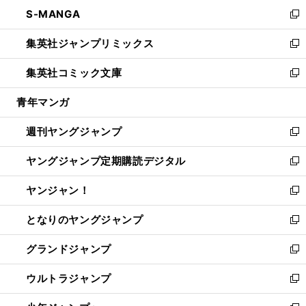
ン
ウ
し
S-MANGA
く
で
ド
ィ
い
新
開
ウ
ン
ウ
し
集英社ジャンプリミックス
く
で
ド
ィ
い
新
開
ウ
ン
ウ
し
集英社コミック文庫
く
で
ド
ィ
い
新
開
ウ
ン
ウ
し
青年マンガ
く
で
ド
ィ
い
開
ウ
ン
ウ
週刊ヤングジャンプ
く
で
ド
ィ
新
開
ウ
ン
し
ヤングジャンプ定期購読デジタル
く
で
ド
い
新
開
ウ
ウ
し
ヤンジャン！
く
で
ィ
い
新
開
ン
ウ
し
となりのヤングジャンプ
く
ド
ィ
い
新
ウ
ン
ウ
し
グランドジャンプ
で
ド
ィ
い
新
開
ウ
ン
ウ
し
ウルトラジャンプ
く
で
ド
ィ
い
新
開
ウ
ン
ウ
し