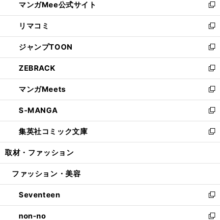
マンガMee公式サイト
く
ド
ィ
い
新
ウ
ン
ウ
し
リマコミ
で
ド
ィ
い
新
開
ウ
ン
ウ
し
ジャンプTOON
く
で
ド
ィ
い
新
開
ウ
ン
ウ
し
ZEBRACK
く
で
ド
ィ
い
新
開
ウ
ン
ウ
し
マンガMeets
く
で
ド
ィ
い
新
開
ウ
ン
ウ
し
S-MANGA
く
で
ド
ィ
い
新
開
ウ
ン
ウ
し
集英社コミック文庫
く
で
ド
ィ
い
新
開
ウ
ン
ウ
し
取材・ファッション
く
で
ド
ィ
い
開
ウ
ン
ウ
ファッション・美容
く
で
ド
ィ
開
ウ
ン
Seventeen
く
で
ド
新
開
ウ
し
non-no
く
で
い
新