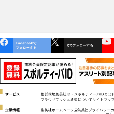
ebo
X
YouTube
Facebookで
Xでフォローする
ok
フォローする
サービス
推奨環境
集英社ID・スポルティーバIDとは
ブラウザプッシュ通知について
サイトマッ
企業情報
集英社ホームページ
集英社プライバシー
新