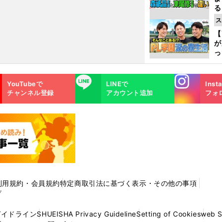
る
光
ス
ピ
【
が
っ
た
Instagra
LINE
YouTubeで
LINEで
Inst
m
チャンネル登録
アカウント追加
フォ
利用規約・会員規約
特定商取引法に基づく表示・その他の事項
プ
ガイドライン
SHUEISHA Privacy Guideline
Setting of Cookies
web 