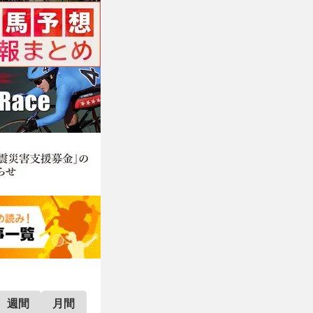
週間
月間