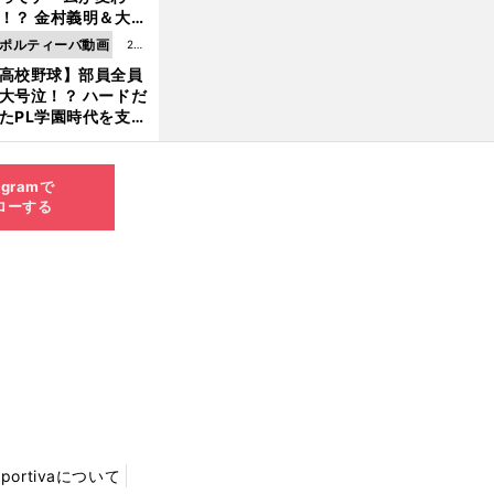
8.0
！？ 金村義明＆大塚
6更
二が語る歴代監督エ
ポルティーバ動画
202
新
ソード
高校野球】部員全員
6.0
大号泣！？ ハードだ
8.0
たPL学園時代を支え
6更
ものとは
新
agramで
ローする
Sportivaについて