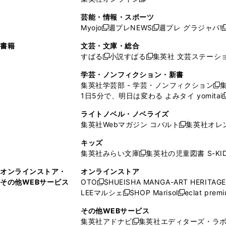
し
新
し
し
し
ン
ィ
ン
ン
開
で
開
で
い
し
い
い
い
ド
ン
ド
ド
芸能・情報・スポーツ
く
開
く
開
ウ
い
ウ
ウ
ウ
ウ
ド
ウ
ウ
Myojo
週プレNEWS
週プレ グラジャパ!
く
く
新
新
新
ィ
ウ
ィ
ィ
ィ
で
ウ
で
で
し
し
ン
ィ
ン
ン
ン
書籍
文芸・文庫・総合
開
で
開
開
い
い
ド
ン
ド
ド
ド
すばる
小説すばる
集英社 文芸ステーシ
く
開
く
く
新
新
ウ
ウ
ウ
ド
ウ
ウ
ウ
く
し
し
ィ
ィ
学芸・ノンフィクション・新書
で
ウ
で
で
で
い
い
ン
ン
集英社学芸部 - 学芸・ノンフィクション
開
で
開
開
開
新
ウ
ウ
ド
ド
1日5分で、明日は変わる よみタイ yomitai
く
開
く
く
く
し
新
ィ
ィ
ウ
ウ
く
い
ン
ン
ライトノベル・ノベライズ
で
で
ウ
ド
ド
集英社Webマガジン コバルト
集英社オレ
開
開
新
ィ
ウ
ウ
く
く
し
ン
キッズ
で
で
い
ド
集英社みらい文庫
集英社の児童図書 S-KID
開
開
新
ウ
ウ
く
く
し
ィ
オンラインストア・
オンラインストア
で
い
ン
その他WEBサービス
OTO
SHUEISHA MANGA-ART HERITAGE
開
新
ウ
ド
LEEマルシェ
SHOP Marisol
eclat prem
く
し
新
新
ィ
ウ
い
し
し
ン
その他WEBサービス
で
ウ
い
い
ド
集英社アドナビ
集英社エディターズ・ラ
開
新