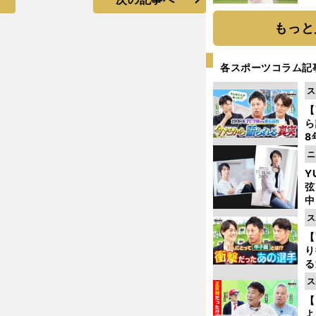
ト
く
もっと
各スポーツコラム記
ス
【
ら
8
最
ニ
き
Y
弦
中
ス
【
り
る
学
ス
け
【
よ