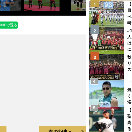
【
1
目
べ
崎
LINEで送る
「
J
2
て
人
は
に
と
秋
3
リ
ズ
4
を
「
気
く
浴
5
太
【
ァ
聖
高
る
次の記事へ