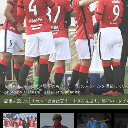
リカルド ロドリゲス監督のもと、チームのスタイルを構築してい
photo by Masashi Hara/Getty Images
前へ
記事を読む＞
記事を読む＞
記事を読む＞
記事を読む＞
記事を読む＞
記事を読む＞
記事を読む＞
記事を読む＞
記事を読む＞
記事を読む＞
記事を読む＞
記事を読む＞
記事を読む＞
記事を読む＞
記事を読む＞
記事を読む＞
記事を読む＞
記事を読む＞
記事を読む＞
記事を読む＞
記事を読む＞
記事を読む＞
記事を読む＞
記事を読む＞
記事を読む＞
記事を読む＞
記事を読む＞
記事を読む＞
記事を読む＞
記事を読む＞
記事を読む＞
記事を読む＞
記事を読む＞
記事を読む＞
Ｊリーグで勝利数の多い日本人監督の共通項。戦術
Ｊリーグを盛り上げてきた旧ユーゴ系監督。全員、
飛躍に期待。今季Jリーグで注目の「2000年生まれ
外国人選手に見る「化けた」と「コケた」。Ｊクラ
J1順位予想で福西崇史はスタートダッシュを重視
J1順位予想で福西崇史はスタートダッシュを重視
坪井慶介のJ1順位予想。各クラブが上位進出するた
坪井慶介のJ1順位予想。各クラブが上位進出するた
次のオルンガを探せ！「未知なる」新助っ人ストラ
降格は４チーム。本命不在のJ2、仁義なき戦いを
欧州でプレーする姿が見たかった。海を渡らなかっ
J2のブレイク候補５人。引き抜かれないかサポー
J2のブレイク候補５人。引き抜かれないかサポー
J2のブレイク候補５人。引き抜かれないかサポー
J2のブレイク候補５人。引き抜かれないかサポー
J2のブレイク候補５人。引き抜かれないかサポー
佐藤寿人が選ぶ日本人FWベスト５。「あのシュー
栄華を極めた広島と酷似。完成形を迎えた今季の川
三笘薫の挑戦。脱スーパーサブでドリブラーから「
今やトレンドの「J2経由J1入りの大卒選手」。今
木村和司が占うJ1全順位。川崎を脅かすのは長谷川
【開幕特集】槙野智章、浦和レッズ低迷からの脱却
危機感がないチームほどパニックに。J1降格候補
城彰二のJ1順位予想。優勝はACLがないチーム。
城彰二のJ1順位予想。優勝はACLがないチーム。
【開幕特集】浦和レッズ期待の新戦力に注目。新監
識者５人が「J1全順位」をガッツリ予想。川崎を
リカルド新監督「浦和は常に相手を上回って、勝た
リカルド監督は言う「未来を見据え、浦和のスタイ
「谷間の世代」と呼ばれた男たち。その輝きは黄金
遠藤保仁が感じた磐田の変化。「出して、動いて、
41歳 遠藤保仁が磐田での２年目を語る。プロにな
齋藤学が明かす移籍を決意するまでの過程。胸に刺
齋藤学が移籍を決意した理由。「あの１点がなかっ