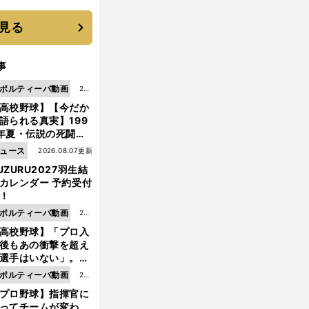
 それでもプロではな
大学進学を選ぶ理由
見る
事
ポルティーバ動画
202
高校野球】【今だか
6.0
語られる真実】199
8.0
年夏・伝説の死闘の
7更
中にPL学園に何が起
ュース
2026.08.07更新
新
ていた！？
UZURU2027羽生結
カレンダー 予約受付
！
ポルティーバ動画
202
高校野球】「プロ入
6.0
後もあの衝撃を超え
8.0
選手はいない」。PL
6更
園トリオが衝撃を受
ポルティーバ動画
202
新
た選手
プロ野球】指揮官に
6.0
ってチームが変わ