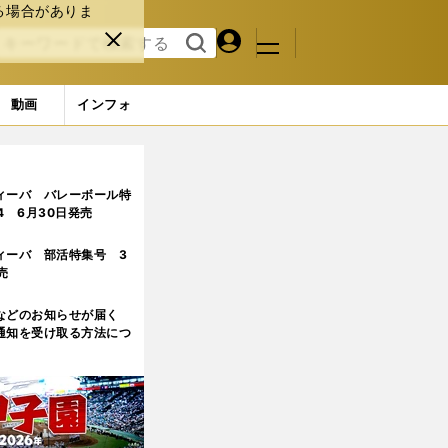
る場合がありま
マイペ
閉じ
検索
メニュ
ー
る
す
ジ
る
動画
インフォ
ィーバ バレーボール特
.4 6月30日発売
ィーバ 部活特集号 3
売
などのお知らせが届く
通知を受け取る方法につ