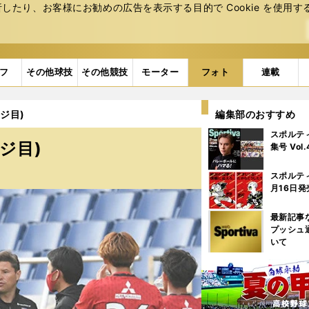
たり、お客様にお勧めの広告を表⽰する⽬的で Cookie を使⽤す
フ
その他球技
その他競技
モーター
フォト
連載
ージ目)
編集部のおすすめ
スポルテ
ジ目)
集号 Vol
スポルテ
月16日発
最新記事
プッシュ
いて