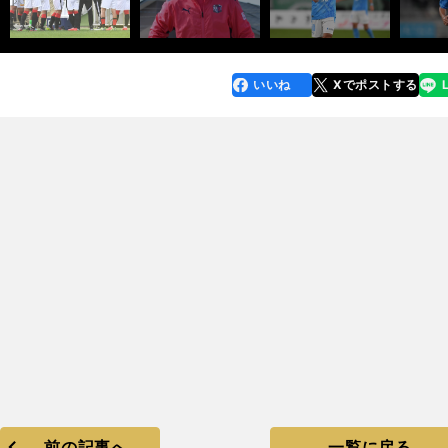
いいね
Xでポストする
line
faceboo
x
k
前の記事へ
一覧に戻る