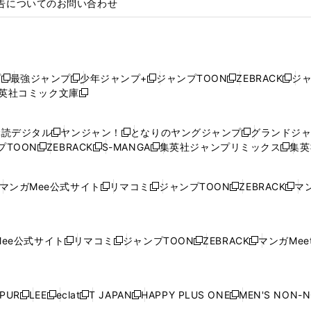
告についてのお問い合わせ
プ
最強ジャンプ
少年ジャンプ+
ジャンプTOON
ZEBRACK
ジ
新
新
新
新
新
英社コミック文庫
し
新
し
し
し
し
い
い
し
い
い
い
ウ
ウ
い
ウ
ウ
ウ
購読デジタル
ヤンジャン！
となりのヤングジャンプ
グランドジ
新
新
新
ィ
ィ
ウ
ィ
ィ
ィ
プTOON
ZEBRACK
S-MANGA
集英社ジャンプリミックス
集英
新
し
新
し
新
し
新
ン
ン
ィ
ン
ン
ン
し
い
し
い
し
い
し
ド
ド
ン
ド
ド
ド
い
ウ
い
ウ
い
ウ
い
ウ
ウ
ド
ウ
ウ
ウ
マンガMee公式サイト
リマコミ
ジャンプTOON
ZEBRACK
マン
新
新
新
新
ウ
ィ
ウ
ィ
ウ
ィ
ウ
で
で
ウ
で
で
で
し
し
し
し
し
ィ
ン
ィ
ン
ィ
ン
ィ
開
開
で
開
開
開
い
い
い
い
い
ン
ド
ン
ド
ン
ド
ン
く
く
開
く
く
く
ウ
ウ
ウ
ウ
ウ
ド
ウ
ド
ウ
ド
ウ
ド
ee公式サイト
リマコミ
ジャンプTOON
ZEBRACK
マンガMeet
く
新
新
新
新
ィ
ィ
ィ
ィ
ィ
ウ
で
ウ
で
ウ
で
ウ
し
し
し
し
ン
ン
ン
ン
ン
で
開
で
開
で
開
で
い
い
い
い
ド
ド
ド
ド
ド
開
く
開
く
開
く
開
ウ
ウ
ウ
ウ
ウ
ウ
ウ
ウ
ウ
PUR
LEE
eclat
T JAPAN
HAPPY PLUS ONE
MEN'S NON-
く
く
く
く
新
新
新
新
新
ィ
ィ
ィ
ィ
で
で
で
で
で