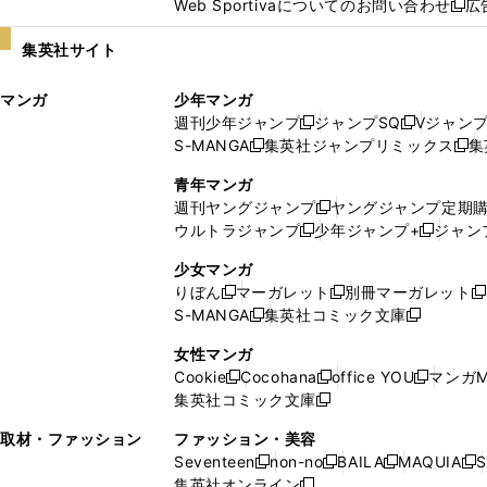
Web Sportivaについてのお問い合わせ
広
し
新
い
し
集英社サイト
ウ
い
ィ
ウ
マンガ
少年マンガ
ン
ィ
週刊少年ジャンプ
ジャンプSQ
Vジャン
ド
ン
新
新
S-MANGA
集英社ジャンプリミックス
集
ウ
ド
新
し
し
新
で
ウ
し
い
い
し
青年マンガ
開
で
い
ウ
ウ
い
週刊ヤングジャンプ
ヤングジャンプ定期
新
く
開
ウ
ィ
ィ
ウ
ウルトラジャンプ
少年ジャンプ+
ジャン
新
し
新
く
ィ
ン
ン
ィ
し
い
し
ン
ド
ド
ン
少女マンガ
い
ウ
い
ド
ウ
ウ
ド
りぼん
マーガレット
別冊マーガレット
新
新
新
ウ
ィ
ウ
ウ
で
で
ウ
S-MANGA
集英社コミック文庫
し
新
し
新
ィ
ン
ィ
で
開
開
で
い
し
い
し
ン
ド
ン
女性マンガ
開
く
く
開
ウ
い
ウ
い
ド
ウ
ド
Cookie
Cocohana
office YOU
マンガM
く
く
新
新
新
ィ
ウ
ィ
ウ
ウ
で
ウ
集英社コミック文庫
し
新
し
し
ン
ィ
ン
ィ
で
開
で
い
し
い
い
ド
ン
ド
ン
取材・ファッション
ファッション・美容
開
く
開
ウ
い
ウ
ウ
ウ
ド
ウ
ド
Seventeen
non-no
BAILA
MAQUIA
S
く
く
新
新
新
新
ィ
ウ
ィ
ィ
で
ウ
で
ウ
集英社オンライン