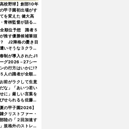
高校野球】創部10年
の甲子園初出場がす
てを変えた 健大高
・青栁監督が語る
機動破壊」はこうし
1全順位予想 識者５
生まれた
が推す優勝候補筆頭
？ J2降格の憂き目
遭いそうな３クラブ
は？
春制が導入されたJ1
ーグ2026－27シー
ンの行方はいかに!?
５人の識者が全順位
大胆予想
お前がラクして生意
だな」「あいつ若い
せに」厳しい言葉を
びせられるも佐藤慎
郎が貫いた誇りとフ
夏の甲子園2026】
ンへの思い
隷クリストファー・
部陸の「２回加速す
」規格外のストレー