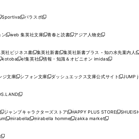
し
し
し
し
し
ン
ン
ン
ン
開
開
開
開
開
い
い
い
い
い
ド
ド
ド
ド
く
く
く
く
く
ウ
ウ
ウ
ウ
ウ
ウ
ウ
ウ
ウ
Sportiva
パラスポ
新
新
ィ
ィ
ィ
ィ
ィ
で
で
で
で
し
し
し
ン
ン
ン
ン
ン
開
開
開
開
い
い
い
ド
ド
ド
ド
ド
ョン
web 集英社文庫
青春と読書
アジア人物史
く
く
く
く
新
新
新
新
ウ
ウ
ウ
ウ
ウ
ウ
ウ
ウ
し
し
し
し
ィ
ィ
ィ
で
で
で
で
で
い
い
い
い
ン
ン
ン
集英社ビジネス書
集英社新書
集英社新書プラス - 知の水先案内人
開
開
開
開
開
新
新
新
ウ
ウ
ウ
ウ
ド
ド
ド
kotoba
e!集英社
情報・知識＆オピニオン imidas
く
く
く
く
く
新
し
新
し
新
ィ
ィ
ィ
ィ
ウ
ウ
ウ
し
し
い
し
い
し
ン
ン
ン
ン
で
で
で
い
い
ウ
い
ウ
い
ド
ド
ド
ド
ンジ文庫
シフォン文庫
ダッシュエックス文庫公式サイト
JUMP 
開
開
開
新
新
新
ウ
ウ
ィ
ウ
ィ
ウ
ウ
ウ
ウ
ウ
く
く
く
し
し
し
ィ
ィ
ン
ィ
ン
ィ
で
で
で
で
い
い
い
ン
ン
ド
ン
ド
ン
S.LAND
開
開
開
開
新
ウ
ウ
ウ
ド
ド
ウ
ド
ウ
ド
く
く
く
く
し
ィ
ィ
ィ
ウ
ウ
で
ウ
で
ウ
い
ン
ン
ン
ジャンプキャラクターズストア
HAPPY PLUS STORE
SHUEIS
で
で
開
で
開
で
新
新
新
ウ
ド
ド
ド
ium
mirabella
mirabella homme
zakka market
開
開
く
開
く
開
し
新
新
新
し
新
し
ィ
ウ
ウ
ウ
く
く
く
く
い
し
し
い
し
し
い
ン
で
で
で
ウ
い
い
ウ
い
い
ウ
ド
ボ
開
開
開
新