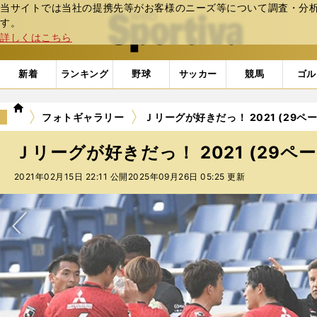
当サイトでは当社の提携先等がお客様のニーズ等について調査・分析し
web Sportiva (webスポルティーバ)
す。
詳しくはこちら
新着
ランキング
野球
サッカー
競馬
ゴル
we
フォトギャラリー
Ｊリーグが好きだっ！ 2021 (29ペ
b
ス
Ｊリーグが好きだっ！ 2021 (29ペー
ポ
ル
2021年02月15日 22:11 公開
2025年09月26日 05:25 更新
テ
ィ
ー
バ
次へ