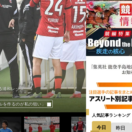
る浦和レッズ
優先ではなかった
記者会見が強烈だ
」は11人いる！
ブ間の移籍は吉か凶か
。読めないクラブは？
。読めないクラブは？
めのカギは？
めのカギは？
イカーたちの実力は？
制するのはどこか？
たＪリーガーたち
ターは常にヒヤヒヤ
ターは常にヒヤヒヤ
ターは常にヒヤヒヤ
ターは常にヒヤヒヤ
ターは常にヒヤヒヤ
トは何度もマネした」
崎につけ入る隙あり
真のエース」へ
季ブレイクしそうな８人
監督率いるFC東京
を語る「攻撃は最大の防御」
のチームはどこだ？
フロンターレは何位？
フロンターレは何位？
督の下で輝くか
上回る優勝候補が出た
なければいけない」
ルを作るのが私の狙い」
世代に負けていない
受けろ」の連続を要求
って24年目、ブレない姿勢
さった中村憲剛の言葉
たらしていないかも」
人気記事ランキング
今日
昨日