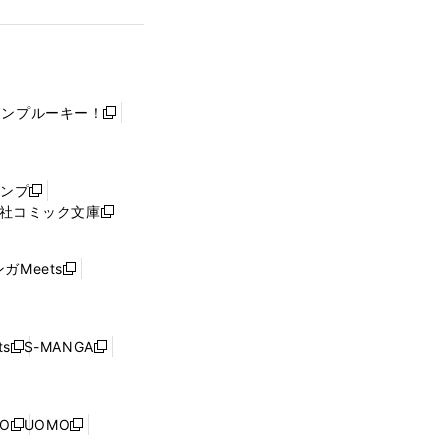
ャンプルーキー！
新
し
い
ウ
ャンプ
新
ィ
社コミック文庫
し
新
ン
い
し
ド
ウ
い
ウ
ガMeets
新
ィ
ウ
で
し
ン
ィ
開
い
ド
ン
く
ウ
ウ
ド
s
S-MANGA
新
新
ィ
で
ウ
し
し
ン
開
で
い
い
ド
く
開
ウ
ウ
ウ
NO
UOMO
く
新
新
ィ
ィ
で