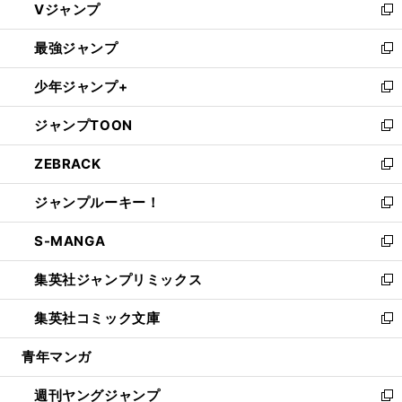
Vジャンプ
ィ
い
新
ン
ウ
し
最強ジャンプ
ド
ィ
い
新
ウ
ン
ウ
し
少年ジャンプ+
で
ド
ィ
い
新
開
ウ
ン
ウ
し
ジャンプTOON
く
で
ド
ィ
い
新
開
ウ
ン
ウ
し
ZEBRACK
く
で
ド
ィ
い
新
開
ウ
ン
ウ
し
ジャンプルーキー！
く
で
ド
ィ
い
新
開
ウ
ン
ウ
し
S-MANGA
く
で
ド
ィ
い
新
開
ウ
ン
ウ
し
集英社ジャンプリミックス
く
で
ド
ィ
い
新
開
ウ
ン
ウ
し
集英社コミック文庫
く
で
ド
ィ
い
新
開
ウ
ン
ウ
し
青年マンガ
く
で
ド
ィ
い
開
ウ
ン
ウ
週刊ヤングジャンプ
く
で
ド
ィ
新