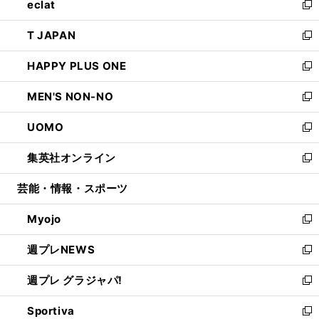
eclat
く
で
ド
ィ
い
新
開
ウ
ン
ウ
し
T JAPAN
く
で
ド
ィ
い
新
開
ウ
ン
ウ
し
HAPPY PLUS ONE
く
で
ド
ィ
い
新
開
ウ
ン
ウ
し
MEN'S NON-NO
く
で
ド
ィ
い
新
開
ウ
ン
ウ
し
UOMO
く
で
ド
ィ
い
新
開
ウ
ン
ウ
し
集英社オンライン
く
で
ド
ィ
い
新
開
ウ
ン
ウ
し
芸能・情報・スポーツ
く
で
ド
ィ
い
開
ウ
ン
ウ
Myojo
く
で
ド
ィ
新
開
ウ
ン
し
週プレNEWS
く
で
ド
い
新
開
ウ
ウ
し
週プレ グラジャパ!
く
で
ィ
い
新
開
ン
ウ
し
Sportiva
く
ド
ィ
い
新