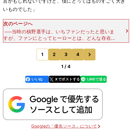
言かもしれないですけど、僕にとってはものすごく大き
いものでした」
次のページへ
──当時の槙野選手は、いちファンだったと思いま
すが、ファンにとってヒーローとは、どんな存在で
しょう？「窮地を救う存在。別に当時の僕が崖っぷ
ちだったわけじゃないんですけど（笑）。ただ何度
次
1
2
3
4
のページへ
も言いますけど
1 / 4
いいね
Xでポストする
LINEで送る
line
faceboo
x
k
Googleの「優先ソース」について