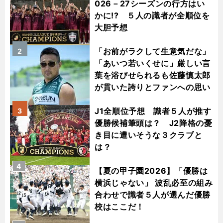
026－27シーズンの行方はい
かに!? ５人の識者が全順位を
大胆予想
「お前がラクして生意気だな」
2
「あいつ若いくせに」厳しい言
葉を浴びせられるも佐藤慎太郎
が貫いた誇りとファンへの思い
J1全順位予想 識者５人が推す
3
優勝候補筆頭は？ J2降格の憂
き目に遭いそうな３クラブと
は？
4
【夏の甲子園2026】「優勝は
横浜じゃない」 波乱必至の組み
合わせで識者５人が選んだ優勝
校はここだ！