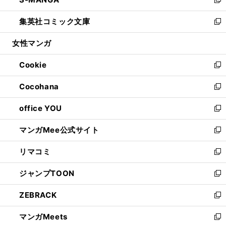
ド
ィ
い
新
開
ウ
ン
ウ
し
集英社コミック文庫
く
で
ド
ィ
い
新
開
ウ
ン
ウ
し
女性マンガ
く
で
ド
ィ
い
開
ウ
ン
ウ
Cookie
く
で
ド
ィ
新
開
ウ
ン
し
Cocohana
く
で
ド
い
新
開
ウ
ウ
し
office YOU
く
で
ィ
い
新
開
ン
ウ
し
マンガMee公式サイト
く
ド
ィ
い
新
ウ
ン
ウ
し
リマコミ
で
ド
ィ
い
新
開
ウ
ン
ウ
し
ジャンプTOON
く
で
ド
ィ
い
新
開
ウ
ン
ウ
し
ZEBRACK
く
で
ド
ィ
い
新
開
ウ
ン
ウ
し
マンガMeets
く
で
ド
ィ
い
新