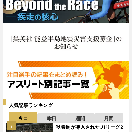
人気記事ランキング
今日
昨日
週間
月間
秋春制が導入されたJ1リーグ2
1