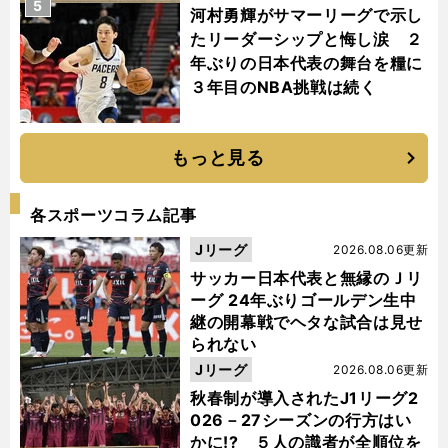
5
河村勇輝がサマーリーグで示し
たリーダーシップと悔し涙 ２
年ぶりの日本代表の舞台を糧に
３年目のNBA挑戦は続く
もっと見る
各スポーツコラム記事
Jリーグ
2026.08.06更新
サッカー日本代表と無縁のＪリ
ーグ 24年ぶりゴールデン生中
継の開幕戦でヘタな試合は見せ
られない
Jリーグ
2026.08.06更新
秋春制が導入されたJ1リーグ2
026－27シーズンの行方はい
かに!? ５人の識者が全順位を