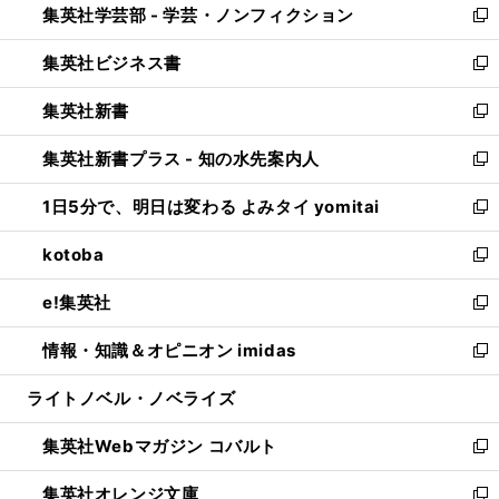
集英社学芸部 - 学芸・ノンフィクション
く
で
ド
ィ
新
開
ウ
ン
し
集英社ビジネス書
く
で
ド
い
新
開
ウ
ウ
し
集英社新書
く
で
ィ
い
新
開
ン
ウ
し
集英社新書プラス - 知の水先案内人
く
ド
ィ
い
新
ウ
ン
ウ
し
1日5分で、明日は変わる よみタイ yomitai
で
ド
ィ
い
新
開
ウ
ン
ウ
し
kotoba
く
で
ド
ィ
い
新
開
ウ
ン
ウ
し
e!集英社
く
で
ド
ィ
い
新
開
ウ
ン
ウ
し
情報・知識＆オピニオン imidas
く
で
ド
ィ
い
新
開
ウ
ン
ウ
し
ライトノベル・ノベライズ
く
で
ド
ィ
い
開
ウ
ン
ウ
集英社Webマガジン コバルト
く
で
ド
ィ
新
開
ウ
ン
し
集英社オレンジ文庫
く
で
ド
い
新