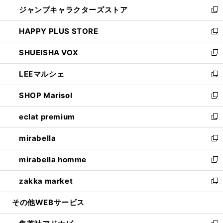
ウ
し
ジャンプキャラクターズストア
く
ィ
い
新
ン
ウ
し
HAPPY PLUS STORE
ド
ィ
い
新
ウ
ン
ウ
し
SHUEISHA VOX
で
ド
ィ
い
新
開
ウ
ン
ウ
し
LEEマルシェ
く
で
ド
ィ
い
新
開
ウ
ン
ウ
し
SHOP Marisol
く
で
ド
ィ
い
新
開
ウ
ン
ウ
し
eclat premium
く
で
ド
ィ
い
新
開
ウ
ン
ウ
し
mirabella
く
で
ド
ィ
い
新
開
ウ
ン
ウ
し
mirabella homme
く
で
ド
ィ
い
新
開
ウ
ン
ウ
し
zakka market
く
で
ド
ィ
い
新
開
ウ
ン
ウ
し
その他WEBサービス
く
で
ド
ィ
い
開
ウ
ン
ウ