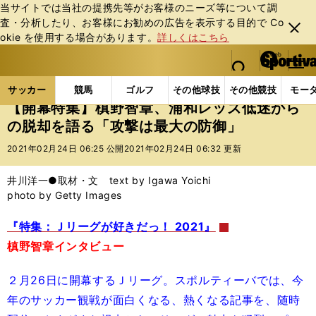
当サイトでは当社の提携先等がお客様のニーズ等について調
査・分析したり、お客様にお勧めの広告を表⽰する⽬的で Co
閉じ
okie を使⽤する場合があります。
詳しくはこちら
る
マイペ
web Sportiva (webスポルティーバ)
検索
メニュ
we
ー
サッカーの記事一覧
Jリーグ他
Jリーグ
【開幕
b
ジ
サッカー
競馬
ゴルフ
その他球技
その他競技
モー
ス
【開幕特集】槙野智章、浦和レッズ低迷から
ポ
の脱却を語る「攻撃は最大の防御」
ル
テ
2021年02月24日 06:25 公開
2021年02月24日 06:32 更新
ィ
ー
井川洋一●取材・文 text by Igawa Yoichi
バ
photo by Getty Images
『特集：Ｊリーグが好きだっ！ 2021』
槙野智章インタビュー
２月26日に開幕するＪリーグ。スポルティーバでは、今
年のサッカー観戦が面白くなる、熱くなる記事を、随時