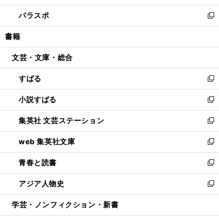
ウ
ン
ウ
し
パラスポ
で
ド
ィ
い
新
開
ウ
ン
ウ
し
書籍
く
で
ド
ィ
い
開
ウ
ン
ウ
文芸・文庫・総合
く
で
ド
ィ
開
ウ
ン
すばる
く
で
ド
新
開
ウ
し
小説すばる
く
で
い
新
開
ウ
し
集英社 文芸ステーション
く
ィ
い
新
ン
ウ
し
web 集英社文庫
ド
ィ
い
新
ウ
ン
ウ
し
青春と読書
で
ド
ィ
い
新
開
ウ
ン
ウ
し
アジア人物史
く
で
ド
ィ
い
新
開
ウ
ン
ウ
し
学芸・ノンフィクション・新書
く
で
ド
ィ
い
開
ウ
ン
ウ