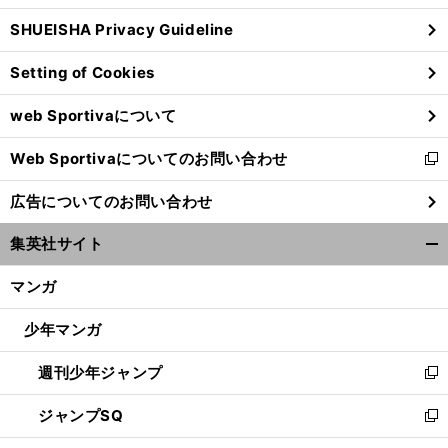
ウ
SHUEISHA Privacy Guideline
ィ
ン
Setting of Cookies
ド
ウ
web Sportivaについて
で
開
Web Sportivaについてのお問い合わせ
く
新
し
広告についてのお問い合わせ
い
ウ
集英社サイト
ィ
開
ン
く/
マンガ
ド
閉
ウ
じ
少年マンガ
で
る
開
週刊少年ジャンプ
く
新
し
ジャンプSQ
い
新
ウ
し