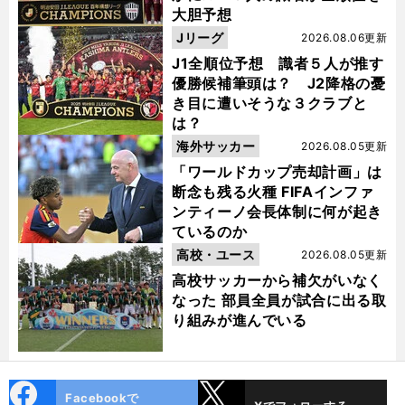
大胆予想
Jリーグ
2026.08.06更新
J1全順位予想 識者５人が推す
優勝候補筆頭は？ J2降格の憂
き目に遭いそうな３クラブと
は？
海外サッカー
2026.08.05更新
「ワールドカップ売却計画」は
断念も残る火種 FIFAインファ
ンティーノ会長体制に何が起き
ているのか
高校・ユース
2026.08.05更新
高校サッカーから補欠がいなく
なった 部員全員が試合に出る取
り組みが進んでいる
cebo
X
Facebookで