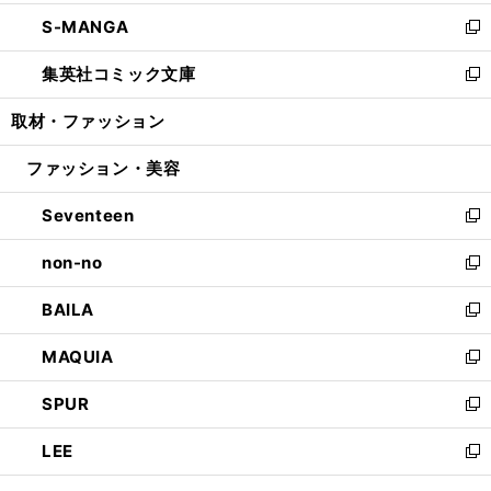
開
ウ
ン
ウ
し
S-MANGA
く
で
ド
ィ
い
新
開
ウ
ン
ウ
し
集英社コミック文庫
く
で
ド
ィ
い
新
開
ウ
ン
ウ
し
取材・ファッション
く
で
ド
ィ
い
開
ウ
ン
ウ
ファッション・美容
く
で
ド
ィ
開
ウ
ン
Seventeen
く
で
ド
新
開
ウ
し
non-no
く
で
い
新
開
ウ
し
BAILA
く
ィ
い
新
ン
ウ
し
MAQUIA
ド
ィ
い
新
ウ
ン
ウ
し
SPUR
で
ド
ィ
い
新
開
ウ
ン
ウ
し
LEE
く
で
ド
ィ
い
新
開
ウ
ン
ウ
し