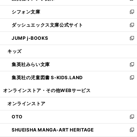
開
ウ
ウ
し
シフォン文庫
く
で
ィ
い
新
開
ン
ウ
し
ダッシュエックス文庫公式サイト
く
ド
ィ
い
新
ウ
ン
ウ
し
JUMP j-BOOKS
で
ド
ィ
い
新
開
ウ
ン
ウ
し
キッズ
く
で
ド
ィ
い
開
ウ
ン
ウ
集英社みらい文庫
く
で
ド
ィ
新
開
ウ
ン
し
集英社の児童図書 S-KIDS.LAND
く
で
ド
い
新
開
ウ
ウ
し
オンラインストア・
その他WEBサービス
く
で
ィ
い
開
ン
ウ
オンラインストア
く
ド
ィ
ウ
ン
OTO
で
ド
新
開
ウ
し
SHUEISHA MANGA-ART HERITAGE
く
で
い
新
開