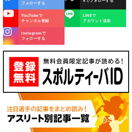
Xでフォローする
ok
フォローする
uTube
LINE
YouTubeで
LINEで
チャンネル登録
アカウント追加
stagra
Instagramで
m
フォローする