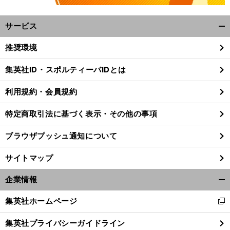
サービス
開
く/
推奨環境
閉
じ
集英社ID・スポルティーバIDとは
る
。
前
利用規約・会員規約
へ
J1
FC
特定商取引法に基づく表示・その他の事項
ブラウザプッシュ通知について
サイトマップ
企業情報
開
く/
集英社ホームページ
新
閉
し
じ
集英社プライバシーガイドライン
い
る