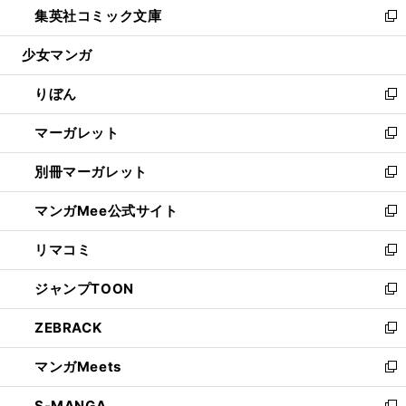
集英社コミック文庫
く
で
ド
ィ
い
新
開
ウ
ン
ウ
し
少女マンガ
く
で
ド
ィ
い
開
ウ
ン
ウ
りぼん
く
で
ド
ィ
新
開
ウ
ン
し
マーガレット
く
で
ド
い
新
開
ウ
ウ
し
別冊マーガレット
く
で
ィ
い
新
開
ン
ウ
し
マンガMee公式サイト
く
ド
ィ
い
新
ウ
ン
ウ
し
リマコミ
で
ド
ィ
い
新
開
ウ
ン
ウ
し
ジャンプTOON
く
で
ド
ィ
い
新
開
ウ
ン
ウ
し
ZEBRACK
く
で
ド
ィ
い
新
開
ウ
ン
ウ
し
マンガMeets
く
で
ド
ィ
い
新
開
ウ
ン
ウ
し
S-MANGA
く
で