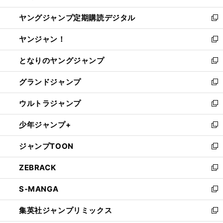
開
ウ
ン
し
ヤングジャンプ定期購読デジタル
く
で
ド
い
新
開
ウ
ウ
し
ヤンジャン！
く
で
ィ
い
新
開
ン
ウ
し
となりのヤングジャンプ
く
ド
ィ
い
新
ウ
ン
ウ
し
グランドジャンプ
で
ド
ィ
い
新
開
ウ
ン
ウ
し
ウルトラジャンプ
く
で
ド
ィ
い
新
開
ウ
ン
ウ
し
少年ジャンプ+
く
で
ド
ィ
い
新
開
ウ
ン
ウ
し
ジャンプTOON
く
で
ド
ィ
い
新
開
ウ
ン
ウ
し
ZEBRACK
く
で
ド
ィ
い
新
開
ウ
ン
ウ
し
S-MANGA
く
で
ド
ィ
い
新
開
ウ
ン
ウ
し
集英社ジャンプリミックス
く
で
ド
ィ
い
新
開
ウ
ン
ウ
し