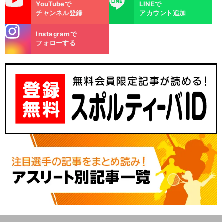
YouTubeで
LINEで
チャンネル登録
アカウント追加
stagra
Instagramで
m
フォローする