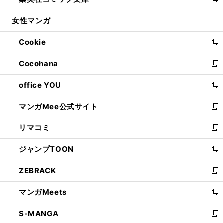
ィ
い
新
開
ウ
ン
ウ
し
女性マンガ
く
で
ド
ィ
い
開
ウ
ン
ウ
Cookie
く
で
ド
ィ
新
開
ウ
ン
し
Cocohana
く
で
ド
い
新
開
ウ
ウ
し
office YOU
く
で
ィ
い
新
開
ン
ウ
し
マンガMee公式サイト
く
ド
ィ
い
新
ウ
ン
ウ
し
リマコミ
で
ド
ィ
い
新
開
ウ
ン
ウ
し
ジャンプTOON
く
で
ド
ィ
い
新
開
ウ
ン
ウ
し
ZEBRACK
く
で
ド
ィ
い
新
開
ウ
ン
ウ
し
マンガMeets
く
で
ド
ィ
い
新
開
ウ
ン
ウ
し
S-MANGA
く
で
ド
ィ
い
新