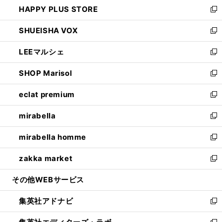
し
HAPPY PLUS STORE
ド
ィ
い
新
ウ
ン
ウ
し
SHUEISHA VOX
で
ド
ィ
い
新
開
ウ
ン
ウ
し
LEEマルシェ
く
で
ド
ィ
い
新
開
ウ
ン
ウ
し
SHOP Marisol
く
で
ド
ィ
い
新
開
ウ
ン
ウ
し
eclat premium
く
で
ド
ィ
い
新
開
ウ
ン
ウ
し
mirabella
く
で
ド
ィ
い
新
開
ウ
ン
ウ
し
mirabella homme
く
で
ド
ィ
い
新
開
ウ
ン
ウ
し
zakka market
く
で
ド
ィ
い
新
開
ウ
ン
ウ
し
その他WEBサービス
く
で
ド
ィ
い
開
ウ
ン
ウ
集英社アドナビ
く
で
ド
ィ
新
開
ウ
ン
し
く