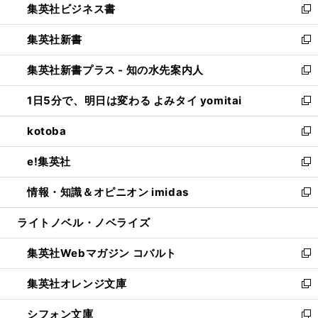
集英社ビジネス書
く
で
ド
い
新
開
ウ
ウ
し
集英社新書
く
で
ィ
い
新
開
ン
ウ
し
集英社新書プラス - 知の水先案内人
く
ド
ィ
い
新
ウ
ン
ウ
し
1日5分で、明日は変わる よみタイ yomitai
で
ド
ィ
い
新
開
ウ
ン
ウ
し
kotoba
く
で
ド
ィ
い
新
開
ウ
ン
ウ
し
e!集英社
く
で
ド
ィ
い
新
開
ウ
ン
ウ
し
情報・知識＆オピニオン imidas
く
で
ド
ィ
い
新
開
ウ
ン
ウ
し
ライトノベル・ノベライズ
く
で
ド
ィ
い
開
ウ
ン
ウ
集英社Webマガジン コバルト
く
で
ド
ィ
新
開
ウ
ン
し
集英社オレンジ文庫
く
で
ド
い
新
開
ウ
ウ
し
シフォン文庫
く
で
ィ
い
新