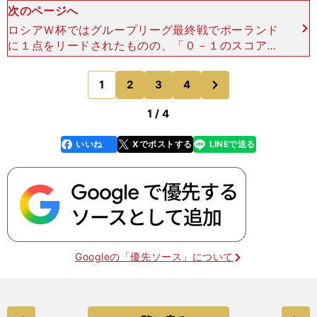
次のページへ
ロシアＷ杯ではグループリーグ最終戦でポーランド
に１点をリードされたものの、「０－１のスコアの
まま終わらせて、フェアプレーポイント差（警告や
退場の数）でラウンド16進出を目指す」というギ
次
1
2
3
4
のページへ
ャンブルに出て目
1 / 4
いいね
Xでポストする
LINEで送る
line
faceboo
x
k
Googleの「優先ソース」について