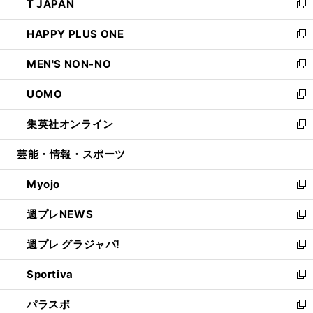
T JAPAN
く
で
ド
ィ
い
新
開
ウ
ン
ウ
し
HAPPY PLUS ONE
く
で
ド
ィ
い
新
開
ウ
ン
ウ
し
MEN'S NON-NO
く
で
ド
ィ
い
新
開
ウ
ン
ウ
し
UOMO
く
で
ド
ィ
い
新
開
ウ
ン
ウ
し
集英社オンライン
く
で
ド
ィ
い
新
開
ウ
ン
ウ
し
芸能・情報・スポーツ
く
で
ド
ィ
い
開
ウ
ン
ウ
Myojo
く
で
ド
ィ
新
開
ウ
ン
し
週プレNEWS
く
で
ド
い
新
開
ウ
ウ
し
週プレ グラジャパ!
く
で
ィ
い
新
開
ン
ウ
し
Sportiva
く
ド
ィ
い
新
ウ
ン
ウ
し
パラスポ
で
ド
ィ
い
新