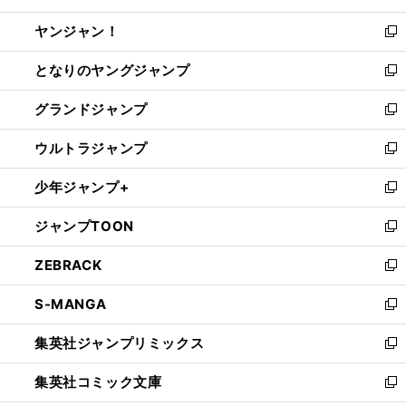
開
ウ
ウ
し
ヤンジャン！
く
で
ィ
い
新
開
ン
ウ
し
となりのヤングジャンプ
く
ド
ィ
い
新
ウ
ン
ウ
し
グランドジャンプ
で
ド
ィ
い
新
開
ウ
ン
ウ
し
ウルトラジャンプ
く
で
ド
ィ
い
新
開
ウ
ン
ウ
し
少年ジャンプ+
く
で
ド
ィ
い
新
開
ウ
ン
ウ
し
ジャンプTOON
く
で
ド
ィ
い
新
開
ウ
ン
ウ
し
ZEBRACK
く
で
ド
ィ
い
新
開
ウ
ン
ウ
し
S-MANGA
く
で
ド
ィ
い
新
開
ウ
ン
ウ
し
集英社ジャンプリミックス
く
で
ド
ィ
い
新
開
ウ
ン
ウ
し
集英社コミック文庫
く
で
ド
ィ
い
新
開
ウ
ン
ウ
し