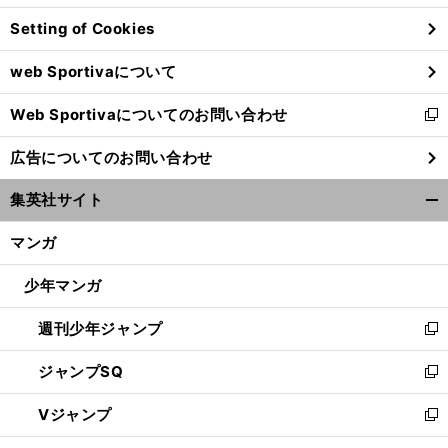
ン
Setting of Cookies
ド
ウ
web Sportivaについて
で
開
Web Sportivaについてのお問い合わせ
く
新
し
広告についてのお問い合わせ
い
ウ
集英社サイト
ィ
開
ン
く/
マンガ
ド
閉
ウ
じ
少年マンガ
で
る
開
週刊少年ジャンプ
く
新
し
ジャンプSQ
い
新
ウ
し
Vジャンプ
ィ
い
新
ン
ウ
し