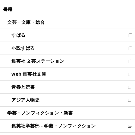
開
ウ
ン
ウ
し
書籍
く
で
ド
ィ
い
開
ウ
ン
ウ
文芸・文庫・総合
く
で
ド
ィ
開
ウ
ン
すばる
く
で
ド
新
開
ウ
し
小説すばる
く
で
い
新
開
ウ
し
集英社 文芸ステーション
く
ィ
い
新
ン
ウ
し
web 集英社文庫
ド
ィ
い
新
ウ
ン
ウ
し
青春と読書
で
ド
ィ
い
新
開
ウ
ン
ウ
し
アジア人物史
く
で
ド
ィ
い
新
開
ウ
ン
ウ
し
学芸・ノンフィクション・新書
く
で
ド
ィ
い
開
ウ
ン
ウ
集英社学芸部 - 学芸・ノンフィクション
く
で
ド
ィ
新
開
ウ
ン
し