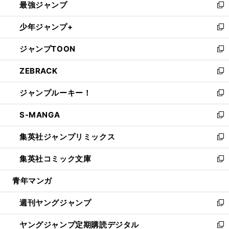
最強ジャンプ
ド
ィ
い
新
ウ
ン
ウ
し
少年ジャンプ+
で
ド
ィ
い
新
開
ウ
ン
ウ
し
ジャンプTOON
く
で
ド
ィ
い
新
開
ウ
ン
ウ
し
ZEBRACK
く
で
ド
ィ
い
新
開
ウ
ン
ウ
し
ジャンプルーキー！
く
で
ド
ィ
い
新
開
ウ
ン
ウ
し
S-MANGA
く
で
ド
ィ
い
新
開
ウ
ン
ウ
し
集英社ジャンプリミックス
く
で
ド
ィ
い
新
開
ウ
ン
ウ
し
集英社コミック文庫
く
で
ド
ィ
い
新
開
ウ
ン
ウ
し
青年マンガ
く
で
ド
ィ
い
開
ウ
ン
ウ
週刊ヤングジャンプ
く
で
ド
ィ
新
開
ウ
ン
し
ヤングジャンプ定期購読デジタル
く
で
ド
い
新