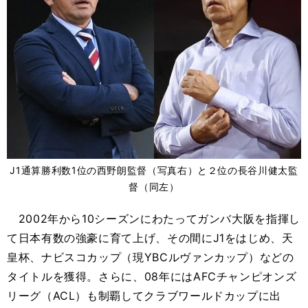
J1通算勝利数1位の西野朗監督（写真右）と２位の長谷川健太監
督（同左）
2002年から10シーズンにわたってガンバ大阪を指揮し
て日本有数の強豪に育て上げ、その間にJ1をはじめ、天
皇杯、ナビスコカップ（現YBCルヴァンカップ）などの
タイトルを獲得。さらに、08年にはAFCチャンピオンズ
リーグ（ACL）も制覇してクラブワールドカップに出