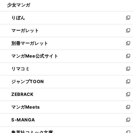
少女マンガ
く
で
ド
ィ
い
開
ウ
ン
ウ
りぼん
く
で
ド
ィ
新
開
ウ
ン
し
マーガレット
く
で
ド
い
新
開
ウ
ウ
し
別冊マーガレット
く
で
ィ
い
新
開
ン
ウ
し
マンガMee公式サイト
く
ド
ィ
い
新
ウ
ン
ウ
し
リマコミ
で
ド
ィ
い
新
開
ウ
ン
ウ
し
ジャンプTOON
く
で
ド
ィ
い
新
開
ウ
ン
ウ
し
ZEBRACK
く
で
ド
ィ
い
新
開
ウ
ン
ウ
し
マンガMeets
く
で
ド
ィ
い
新
開
ウ
ン
ウ
し
S-MANGA
く
で
ド
ィ
い
新
開
ウ
ン
ウ
し
集英社コミック文庫
く
で
ド