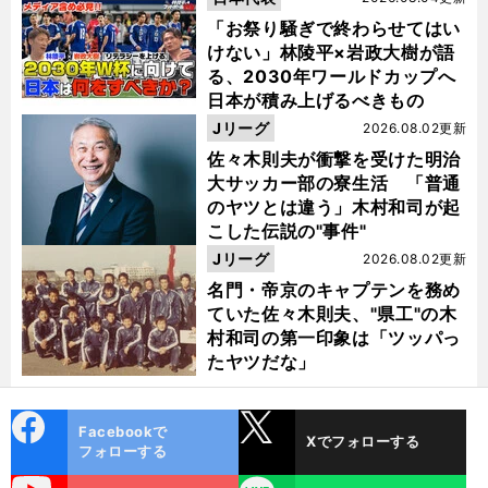
「お祭り騒ぎで終わらせてはい
けない」林陵平×岩政大樹が語
る、2030年ワールドカップへ
日本が積み上げるべきもの
Jリーグ
2026.08.02更新
佐々木則夫が衝撃を受けた明治
大サッカー部の寮生活 「普通
のヤツとは違う」木村和司が起
こした伝説の"事件"
Jリーグ
2026.08.02更新
名門・帝京のキャプテンを務め
ていた佐々木則夫、"県工"の木
村和司の第一印象は「ツッパっ
たヤツだな」
cebo
X
Facebookで
Xでフォローする
ok
フォローする
uTube
LINE