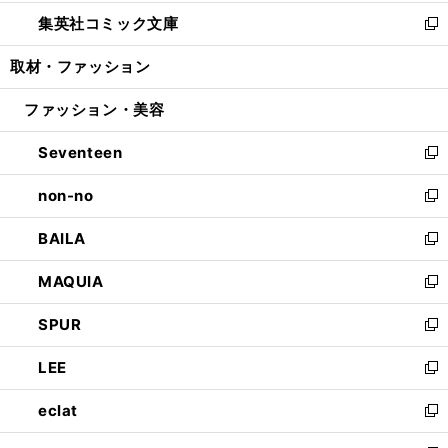
開
ウ
ン
ウ
し
集英社コミック文庫
く
で
ド
ィ
い
新
開
ウ
ン
ウ
し
取材・ファッション
く
で
ド
ィ
い
開
ウ
ン
ウ
ファッション・美容
く
で
ド
ィ
開
ウ
ン
Seventeen
く
で
ド
新
開
ウ
し
non-no
く
で
い
新
開
ウ
し
BAILA
く
ィ
い
新
ン
ウ
し
MAQUIA
ド
ィ
い
新
ウ
ン
ウ
し
SPUR
で
ド
ィ
い
新
開
ウ
ン
ウ
し
LEE
く
で
ド
ィ
い
新
開
ウ
ン
ウ
し
eclat
く
で
ド
ィ
い
新
開
ウ
ン
ウ
し