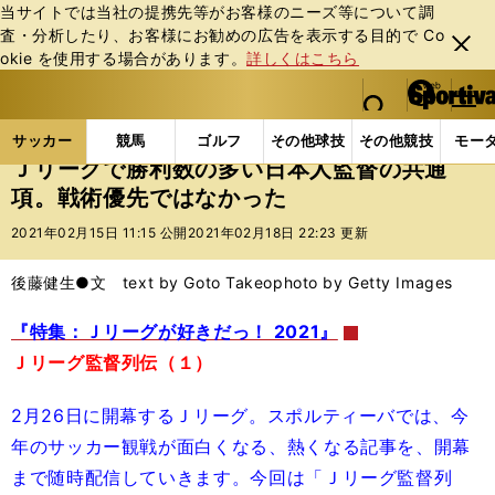
当サイトでは当社の提携先等がお客様のニーズ等について調
査・分析したり、お客様にお勧めの広告を表⽰する⽬的で Co
閉じ
okie を使⽤する場合があります。
詳しくはこちら
る
マイペ
web Sportiva (webスポルティーバ)
検索
メニュ
we
ー
サッカーの記事一覧
Jリーグ他
Jリーグ
Ｊリー
b
ジ
サッカー
競馬
ゴルフ
その他球技
その他競技
モー
ス
Ｊリーグで勝利数の多い日本人監督の共通
ポ
項。戦術優先ではなかった
ル
テ
2021年02月15日 11:15 公開
2021年02月18日 22:23 更新
ィ
ー
後藤健生●文 text by Goto Takeo
photo by Getty Images
バ
『特集：Ｊリーグが好きだっ！ 2021』
Ｊリーグ監督列伝（１）
2月26日に開幕するＪリーグ。スポルティーバでは、今
年のサッカー観戦が面白くなる、熱くなる記事を、開幕
まで随時配信していきます。今回は「Ｊリーグ監督列