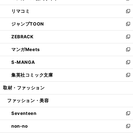
ウ
ン
ウ
し
リマコミ
で
ド
ィ
い
新
開
ウ
ン
ウ
し
ジャンプTOON
く
で
ド
ィ
い
新
開
ウ
ン
ウ
し
ZEBRACK
く
で
ド
ィ
い
新
開
ウ
ン
ウ
し
マンガMeets
く
で
ド
ィ
い
新
開
ウ
ン
ウ
し
S-MANGA
く
で
ド
ィ
い
新
開
ウ
ン
ウ
し
集英社コミック文庫
く
で
ド
ィ
い
新
開
ウ
ン
ウ
し
取材・ファッション
く
で
ド
ィ
い
開
ウ
ン
ウ
ファッション・美容
く
で
ド
ィ
開
ウ
ン
Seventeen
く
で
ド
新
開
ウ
し
non-no
く
で
い
新
開