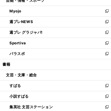
芸能・情報・スポーツ
く
で
ド
ィ
い
開
ウ
ン
ウ
Myojo
く
で
ド
ィ
新
開
ウ
ン
し
週プレNEWS
く
で
ド
い
新
開
ウ
ウ
し
週プレ グラジャパ!
く
で
ィ
い
新
開
ン
ウ
し
Sportiva
く
ド
ィ
い
新
ウ
ン
ウ
し
パラスポ
で
ド
ィ
い
新
開
ウ
ン
ウ
し
書籍
く
で
ド
ィ
い
開
ウ
ン
ウ
文芸・文庫・総合
く
で
ド
ィ
開
ウ
ン
すばる
く
で
ド
新
開
ウ
し
小説すばる
く
で
い
新
開
ウ
し
集英社 文芸ステーション
く
ィ
い
新