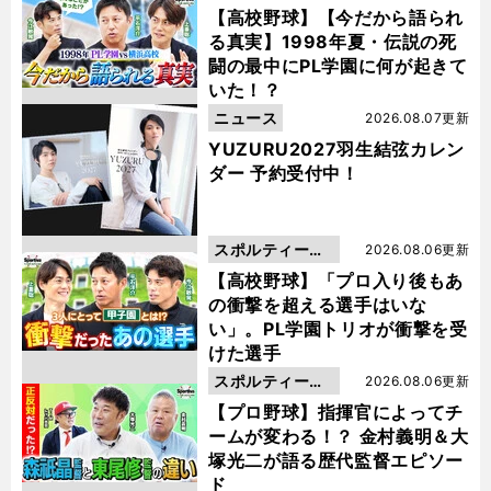
動画
【高校野球】【今だから語られ
る真実】1998年夏・伝説の死
闘の最中にPL学園に何が起きて
いた！？
ニュース
2026.08.07更新
YUZURU2027羽生結弦カレン
ダー 予約受付中！
スポルティーバ
2026.08.06更新
動画
【高校野球】「プロ入り後もあ
の衝撃を超える選手はいな
い」。PL学園トリオが衝撃を受
けた選手
スポルティーバ
2026.08.06更新
動画
【プロ野球】指揮官によってチ
ームが変わる！？ 金村義明＆大
塚光二が語る歴代監督エピソー
ド