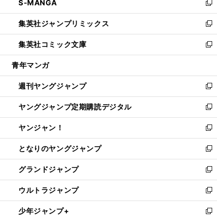
S-MANGA
く
で
ド
ィ
い
新
開
ウ
ン
ウ
し
集英社ジャンプリミックス
く
で
ド
ィ
い
新
開
ウ
ン
ウ
し
集英社コミック文庫
く
で
ド
ィ
い
新
開
ウ
ン
ウ
し
青年マンガ
く
で
ド
ィ
い
開
ウ
ン
ウ
週刊ヤングジャンプ
く
で
ド
ィ
新
開
ウ
ン
し
ヤングジャンプ定期購読デジタル
く
で
ド
い
新
開
ウ
ウ
し
ヤンジャン！
く
で
ィ
い
新
開
ン
ウ
し
となりのヤングジャンプ
く
ド
ィ
い
新
ウ
ン
ウ
し
グランドジャンプ
で
ド
ィ
い
新
開
ウ
ン
ウ
し
ウルトラジャンプ
く
で
ド
ィ
い
新
開
ウ
ン
ウ
し
少年ジャンプ+
く
で
ド
ィ
い
新