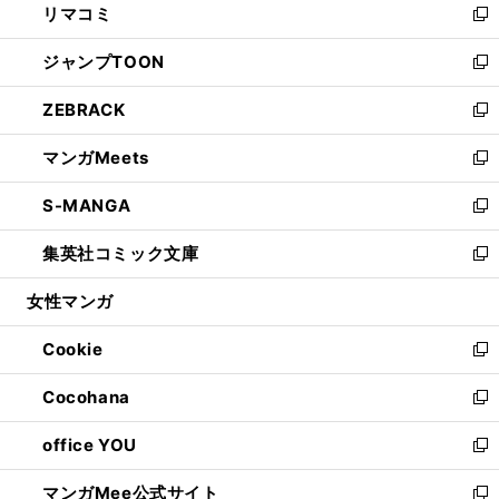
リマコミ
で
ド
ィ
い
新
開
ウ
ン
ウ
し
ジャンプTOON
く
で
ド
ィ
い
新
開
ウ
ン
ウ
し
ZEBRACK
く
で
ド
ィ
い
新
開
ウ
ン
ウ
し
マンガMeets
く
で
ド
ィ
い
新
開
ウ
ン
ウ
し
S-MANGA
く
で
ド
ィ
い
新
開
ウ
ン
ウ
し
集英社コミック文庫
く
で
ド
ィ
い
新
開
ウ
ン
ウ
し
女性マンガ
く
で
ド
ィ
い
開
ウ
ン
ウ
Cookie
く
で
ド
ィ
新
開
ウ
ン
し
Cocohana
く
で
ド
い
新
開
ウ
ウ
し
office YOU
く
で
ィ
い
新
開
ン
ウ
し
マンガMee公式サイト
く
ド
ィ
い
新