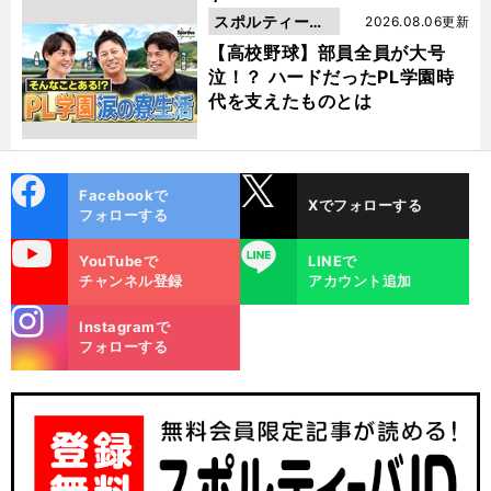
スポルティーバ
2026.08.06更新
動画
【高校野球】部員全員が大号
泣！？ ハードだったPL学園時
代を支えたものとは
cebo
X
Facebookで
Xでフォローする
ok
フォローする
uTube
LINE
YouTubeで
LINEで
チャンネル登録
アカウント追加
stagra
Instagramで
m
フォローする