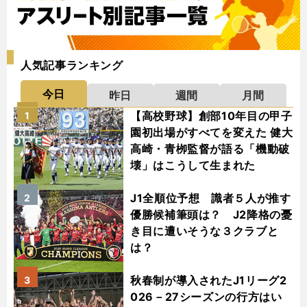
人気記事ランキング
今日
昨日
週間
月間
【高校野球】創部10年目の甲子
1
園初出場がすべてを変えた 健大
高崎・青栁監督が語る「機動破
壊」はこうして生まれた
J1全順位予想 識者５人が推す
2
優勝候補筆頭は？ J2降格の憂
き目に遭いそうな３クラブと
は？
秋春制が導入されたJ1リーグ2
3
026－27シーズンの行方はい