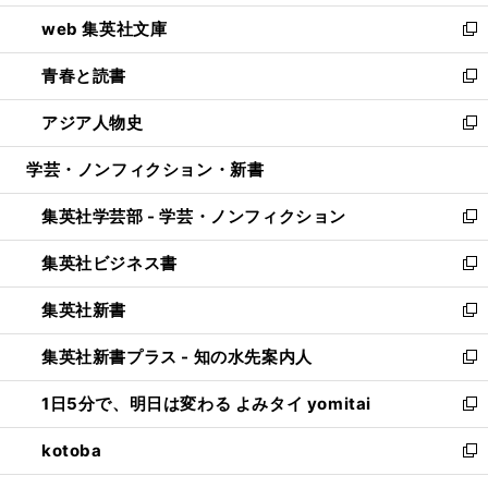
ン
ウ
し
web 集英社文庫
ド
ィ
い
新
ウ
ン
ウ
し
青春と読書
で
ド
ィ
い
新
開
ウ
ン
ウ
し
アジア人物史
く
で
ド
ィ
い
新
開
ウ
ン
ウ
し
学芸・ノンフィクション・新書
く
で
ド
ィ
い
開
ウ
ン
ウ
集英社学芸部 - 学芸・ノンフィクション
く
で
ド
ィ
新
開
ウ
ン
し
集英社ビジネス書
く
で
ド
い
新
開
ウ
ウ
し
集英社新書
く
で
ィ
い
新
開
ン
ウ
し
集英社新書プラス - 知の水先案内人
く
ド
ィ
い
新
ウ
ン
ウ
し
1日5分で、明日は変わる よみタイ yomitai
で
ド
ィ
い
新
開
ウ
ン
ウ
し
kotoba
く
で
ド
ィ
い
新
開
ウ
ン
ウ
し