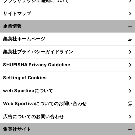
ブラウザプッシュ通知について
サイトマップ
企業情報
開
く/
集英社ホームページ
新
閉
し
じ
集英社プライバシーガイドライン
い
る
ウ
SHUEISHA Privacy Guideline
ィ
ン
Setting of Cookies
ド
ウ
web Sportivaについて
で
開
Web Sportivaについてのお問い合わせ
く
新
し
広告についてのお問い合わせ
い
ウ
集英社サイト
ィ
開