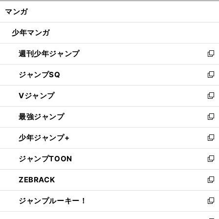
ン
く/
マンガ
ド
閉
ウ
じ
少年マンガ
で
る
開
週刊少年ジャンプ
く
新
し
ジャンプSQ
い
新
ウ
し
Vジャンプ
ィ
い
新
ン
ウ
し
最強ジャンプ
ド
ィ
い
新
ウ
ン
ウ
し
少年ジャンプ+
で
ド
ィ
い
新
開
ウ
ン
ウ
し
ジャンプTOON
く
で
ド
ィ
い
新
開
ウ
ン
ウ
し
ZEBRACK
く
で
ド
ィ
い
新
開
ウ
ン
ウ
し
ジャンプルーキー！
く
で
ド
ィ
い
新
開
ウ
ン
ウ
し