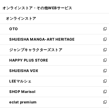
開
ウ
ウ
し
オンラインストア・
その他WEBサービス
く
で
ィ
い
開
ン
ウ
オンラインストア
く
ド
ィ
ウ
ン
OTO
で
ド
新
開
ウ
し
SHUEISHA MANGA-ART HERITAGE
く
で
い
新
開
ウ
し
ジャンプキャラクターズストア
く
ィ
い
新
ン
ウ
し
HAPPY PLUS STORE
ド
ィ
い
新
ウ
ン
ウ
し
SHUEISHA VOX
で
ド
ィ
い
新
開
ウ
ン
ウ
し
LEEマルシェ
く
で
ド
ィ
い
新
開
ウ
ン
ウ
し
SHOP Marisol
く
で
ド
ィ
い
新
開
ウ
ン
ウ
し
eclat premium
く
で
ド
ィ
い
新
開
ウ
ン
ウ
し