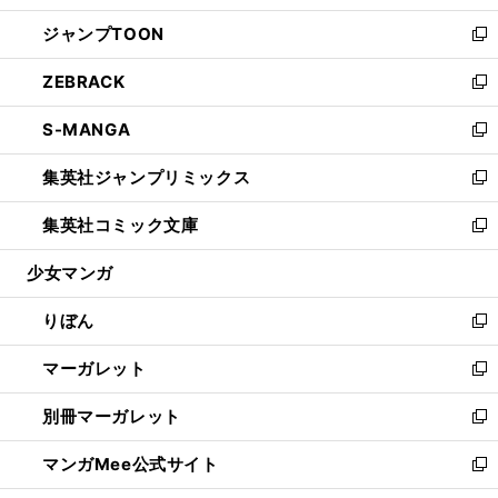
開
ウ
ン
ウ
し
ジャンプTOON
く
で
ド
ィ
い
新
開
ウ
ン
ウ
し
ZEBRACK
く
で
ド
ィ
い
新
開
ウ
ン
ウ
し
S-MANGA
く
で
ド
ィ
い
新
開
ウ
ン
ウ
し
集英社ジャンプリミックス
く
で
ド
ィ
い
新
開
ウ
ン
ウ
し
集英社コミック文庫
く
で
ド
ィ
い
新
開
ウ
ン
ウ
し
少女マンガ
く
で
ド
ィ
い
開
ウ
ン
ウ
りぼん
く
で
ド
ィ
新
開
ウ
ン
し
マーガレット
く
で
ド
い
新
開
ウ
ウ
し
別冊マーガレット
く
で
ィ
い
新
開
ン
ウ
し
マンガMee公式サイト
く
ド
ィ
い
新
ウ
ン
ウ
し