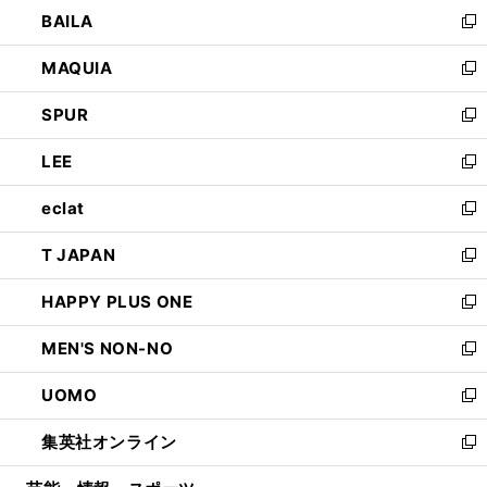
ウ
し
BAILA
く
ィ
い
新
ン
ウ
し
MAQUIA
ド
ィ
い
新
ウ
ン
ウ
し
SPUR
で
ド
ィ
い
新
開
ウ
ン
ウ
し
LEE
く
で
ド
ィ
い
新
開
ウ
ン
ウ
し
eclat
く
で
ド
ィ
い
新
開
ウ
ン
ウ
し
T JAPAN
く
で
ド
ィ
い
新
開
ウ
ン
ウ
し
HAPPY PLUS ONE
く
で
ド
ィ
い
新
開
ウ
ン
ウ
し
MEN'S NON-NO
く
で
ド
ィ
い
新
開
ウ
ン
ウ
し
UOMO
く
で
ド
ィ
い
新
開
ウ
ン
ウ
し
集英社オンライン
く
で
ド
ィ
い
新
開
ウ
ン
ウ
し