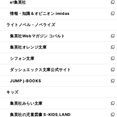
e!集英社
く
で
ド
ィ
い
新
開
ウ
ン
ウ
し
情報・知識＆オピニオン imidas
く
で
ド
ィ
い
新
開
ウ
ン
ウ
し
ライトノベル・ノベライズ
く
で
ド
ィ
い
開
ウ
ン
ウ
集英社Webマガジン コバルト
く
で
ド
ィ
新
開
ウ
ン
し
集英社オレンジ文庫
く
で
ド
い
新
開
ウ
ウ
し
シフォン文庫
く
で
ィ
い
新
開
ン
ウ
し
ダッシュエックス文庫公式サイト
く
ド
ィ
い
新
ウ
ン
ウ
し
JUMP j-BOOKS
で
ド
ィ
い
新
開
ウ
ン
ウ
し
キッズ
く
で
ド
ィ
い
開
ウ
ン
ウ
集英社みらい文庫
く
で
ド
ィ
新
開
ウ
ン
し
集英社の児童図書 S-KIDS.LAND
く
で
ド
い
新