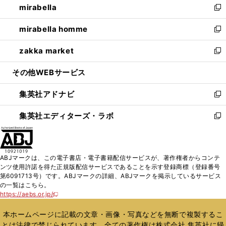
mirabella
く
で
ド
ィ
い
新
開
ウ
ン
ウ
し
mirabella homme
く
で
ド
ィ
い
新
開
ウ
ン
ウ
し
zakka market
く
で
ド
ィ
い
新
開
ウ
ン
ウ
し
その他WEBサービス
く
で
ド
ィ
い
開
ウ
ン
ウ
集英社アドナビ
く
で
ド
ィ
新
開
ウ
ン
し
集英社エディターズ・ラボ
く
で
ド
い
新
開
ウ
ウ
し
く
で
ィ
い
開
ン
ウ
ABJマークは、この電子書店・電子書籍配信サービスが、著作権者からコンテ
く
ド
ィ
ンツ使用許諾を得た正規版配信サービスであることを示す登録商標（登録番号
ウ
ン
第6091713号）です。ABJマークの詳細、ABJマークを掲示しているサービス
で
ド
の一覧はこちら。
開
ウ
https://aebs.or.jp/
新
く
で
し
い
開
本ホームページに記載の文章・画像・写真などを無断で複製するこ
ウ
く
とは法律で禁じられています。全ての著作権は株式会社 集英社に帰