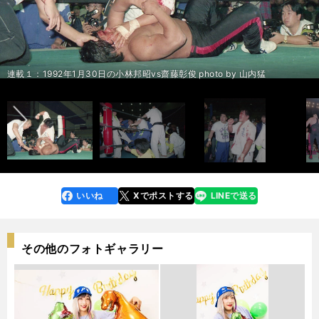
闘魂三銃士の飛躍は「驚きの展開」＞＞
ーの空気の読まなさに「これぞ健介！」＞＞
サイドのケンコバは叫んだ＞＞
ッチャー＆T.N.T. photo by 山内猛
ちにK-1で活躍する選手も多く参戦した photo by 東京スポーツ/アフロ
かった理由は・・・ photo by 東京スポーツ/アフロ
猛
本プロレスの６人 photo by 山内猛
連載３：1986年８月16日のヒロ斎藤vs渕正信 photo by 山内猛
内猛
連載２：1986年６月12日の藤波辰巳（現・辰爾）vs前田日明 photo by 山
連載４：1990年８月19日の蝶野正洋＆武藤敬司vsデストラクション・クル
連載４：1990年８月19日の蝶野正洋＆武藤敬司vsデストラクション・クル
内猛
連載２：1986年の４月29日のアンドレvs前田日明 photo by 山内猛
中編：第１回Ｇ１での勘違い 蝶野正洋と武藤敬司の決勝のせいで「忘れ
前編：越中詩郎の「禁断の試合」 ザ・コブラのための大会で目撃したある
前編：越中詩郎45周年記念大会での場外乱闘の真相 直前に全日本の社長
中編：大迫力の６人タッグに感じた「やさしさ」の正体 スコット・ノー
中編：天龍源一郎がケンコバに「あん時の男か」 柴田勝頼に勝利した試
前編：ブロディ、ハンセンら史上最高の「世界最強タッグ」大阪大会。だ
前編：前田日明がキレた理由が「ホンマにわからない」。リングスでのデ
前編：ザ・コブラの異様すぎる凱旋マッチに「今、俺は何を見ているん
前編：２代目タイガーが馬場から授かった「サソリ固め封じ」のまさかの
前編：２代目タイガーが馬場から授かった「サソリ固め封じ」のまさかの
前編：ヒロ斎藤と渕正信の「流血の因縁」で学んだ「男には、ベルトより
前編：ヒロ斎藤と渕正信の「流血の因縁」で学んだ「男には、ベルトより
ー photo by 山内猛
ー photo by 山内猛
連載１：1992年1月30日の小林邦昭vs齋藤彰俊 photo by 山内猛
連載１：1992年1月30日の小林邦昭vs齋藤彰俊 photo by 山内猛
られている場面がある」＞＞
異変＞＞
からの謎のひと言＞＞
トンとホーク・ウォリアーとの絆＞＞
合中のサムズアップ＞＞
が、天龍源一郎が出るメインカードに「がっかり」した＞＞
ィック・フライ踏みつけ事件＞＞
だ？」＞＞
結末＞＞
結末＞＞
大事なものがある」＞＞
大事なものがある」＞＞
前編：「受けの美学」を理解した大流血の一戦＞＞
前編：「受けの美学」を理解した大流血の一戦＞＞
前編：蝶野正洋に「ヒールの本性」を感じた不穏試合＞＞
前編：蝶野正洋に「ヒールの本性」を感じた不穏試合＞＞
前編：「虎ハンター」が「一般の空手家」に敗れた異種格闘技戦＞＞
前編：「虎ハンター」が「一般の空手家」に敗れた異種格闘技戦＞＞
後編：武藤敬司が突然トイレで「イ～ヤァオ！」と絶叫 「いかなる時で
後編：名レスラー馳浩の「一番ダメな試合」を救った越中詩郎の「震え」
後編：セレモニー前に起きた事件 天龍源一郎や藤波辰爾らとの会話で大
後編：「ネズミを食う」「ガソリンを飲む」と信じていたロード・ウォリ
後編：天龍源一郎、柴田勝頼との激闘後に謎のひと言 ケンコバが真相を
前編：「ハンセンがハンセンじゃなかった試合」全日本のリングで見せた
中編：「ハンセンも人の子やったんや」と驚き「ブレーキの壊れたダンプ
後編：ハンセンとの秘話「日本プロレス界最大の事件」の後に届いた手紙
前編：グレート・ムタの「黒歴史」 無理やり化身対決にされた越中詩郎は
中編：ムタの日本デビュー戦の失敗に、馳浩は「俺が盛り上げてやる」 大
後編：馳浩が仕掛けたグレート・ムタ戦での布石に、ケンコバは「なんて
後編：「龍原砲」がブッチャーの頭を蹴りまくり、T.N.T.も頑張った。
後編：ケンコバが切望する格闘技界の「歴史が覆りそう」な前田日明の音
後編：ザ・コブラvsザ・バンピートの放送がいきなりストップ。プロレス
後編：長州力は２代目タイガーにキレていた？三沢が見せた天才の片鱗＞
後編：長州力は２代目タイガーにキレていた？三沢が見せた天才の片鱗＞
後編：ヒロ斎藤が引き出した「赤鬼」渕正信に重ね合わせた、千原ジュニ
後編：ヒロ斎藤が引き出した「赤鬼」渕正信に重ね合わせた、千原ジュニ
後編：アンドレとの「不穏試合」で「格闘王」の意外な姿を目にした＞＞
後編：アンドレとの「不穏試合」で「格闘王」の意外な姿を目にした＞＞
連載８：1987年12月２日の天龍源一郎＆阿修羅・原vsアブドーラ・ザ・ブ
連載８：1987年12月２日の天龍源一郎＆阿修羅・原vsアブドーラ・ザ・ブ
連載８：1987年12月２日の天龍源一郎＆阿修羅・原vsアブドーラ・ザ・ブ
連載８：1987年12月２日の天龍源一郎＆阿修羅・原vsアブドーラ・ザ・ブ
連載５：1986年３月13日の長州力vs２代目タイガーマスク photo by 山内
連載５：1986年３月13日の長州力vs２代目タイガーマスク photo by 山内
連載５：1986年３月13日の長州力vs２代目タイガーマスク 対抗戦のジャ
連載４：1990年８月19日の蝶野正洋＆武藤敬司vsデストラクション・クル
連載４：1990年８月19日の蝶野正洋＆武藤敬司vsデストラクション・クル
連載４：1990年８月19日の蝶野正洋＆武藤敬司vsデストラクション・クル
連載３：因縁が生まれた1986年６月12日のヒロ斎藤vs渕正信 photo by 山
連載２：1986年６月12日の藤波辰巳（現・辰爾）vs前田日明 photo by 山
連載２：1986年６月12日の藤波辰巳（現・辰爾）vs前田日明 photo by 山
前へ
もプロレスラーなんやな」＞＞
＞＞
困惑＞＞
アーズが見せた「まさか」のギャップ＞＞
本人に探るも「聞き取れなかった」＞＞
珍しいファイト＞＞
カー」の義理人情＞＞
＞＞
「犠牲者です！」＞＞
流血の死闘を締めた「担架へのムーンサルト」＞＞
すごい流れなんや！」 引退したムタの功績も振り返った＞＞
1987年の全日本「ベストバウト」＞＞
声解析と、格闘技界におけるリングスの再評価＞＞
史に残る迷勝負は「時空を歪ませた」＞＞
＞
＞
後編：闘魂三銃士と"馳健"のピリピリしたライバル関係＞＞
後編：闘魂三銃士と"馳健"のピリピリしたライバル関係＞＞
アに抱いた悔しさ＞＞
アに抱いた悔しさ＞＞
後編：長州力が齋藤彰俊に「ウチでやれ」＞＞
後編：長州力が齋藤彰俊に「ウチでやれ」＞＞
ッチャー＆T.N.T. photo by 山内猛
ッチャー＆T.N.T. photo by 山内猛
ッチャー＆T.N.T. photo by 山内猛
ッチャー＆T.N.T. photo by 山内猛
猛
猛
パンプロレスの６人 photo by 山内猛
ー photo by 山内猛
ー photo by 山内猛
ー photo by 山内猛
連載３：1986年８月16日のヒロ斎藤vs渕正信 photo by 山内猛
連載３：1986年８月16日のヒロ斎藤vs渕正信 photo by 山内猛
内猛
内猛
内猛
連載２：1986年の４月29日のアンドレvs前田日明 photo by 山内猛
連載１：1992年1月30日の小林邦昭vs齋藤彰俊 photo by 山内猛
連載１：1992年1月30日の小林邦昭vs齋藤彰俊 photo by 山内猛
連載１：1992年1月30日の小林邦昭vs齋藤彰俊 photo by 山内猛
いいね
Xでポストする
LINEで送る
line
faceboo
x
k
その他のフォトギャラリー