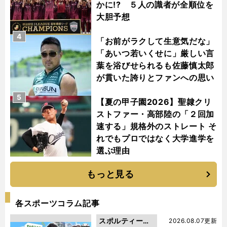
かに!? ５人の識者が全順位を
大胆予想
4
「お前がラクして生意気だな」
「あいつ若いくせに」厳しい言
葉を浴びせられるも佐藤慎太郎
が貫いた誇りとファンへの思い
5
【夏の甲子園2026】聖隷クリ
ストファー・高部陸の「２回加
速する」規格外のストレート そ
れでもプロではなく大学進学を
選ぶ理由
もっと見る
各スポーツコラム記事
スポルティーバ
2026.08.07更新