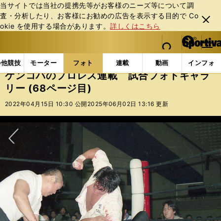
当サイトでは当社の提携先等がお客様のニーズ等について調
査・分析したり、お客様にお勧めの広告を表⽰する⽬的で Co
閉じ
okie を使⽤する場合があります。
詳しくはこちら
る
マイペ
web Sportiva (webスポルティーバ)
検索
メニュ
we
ー
フォトギャラリー
コラムフォト
ケンコバのプロレス
b
ジ
の他競技
モーター
フォト
連載
動画
インフォ
ス
ケンコバのプロレス連載 試合フォトギャラ
ポ
リー (68ページ目)
ル
テ
2022年04月15日 10:30 公開
2025年06月02日 13:16 更新
ィ
ー
バ
次へ
前編：超豪華メンバーの「第１回Ｇ１クライマックス」 長州力の全敗と
前編：ロード・ウォリアーズ再結成の豪華６人タッグ パワー・ウォリア
前編：『やめろぉぉ！』天龍源一郎の「53歳」に柴田勝頼が白目 リング
連載８：1987年12月２日の天龍源一郎＆阿修羅・原vsアブドーラ・ザ・ブ
連載７：前田日明（右）が旗揚げしたリングスには、佐竹雅昭（左）などの
連載６：身体能力も華もあったザ・コブラ（右）。それでもブレイクできな
連載５：1986年３月13日の長州力vs２代目タイガーマスク photo by 山内
連載５：1986年３月13日の長州力vs２代目タイガーマスク 対抗戦の全日
連載３：因縁が生まれた1986年６月12日のヒロ斎藤vs渕正信 photo by 山