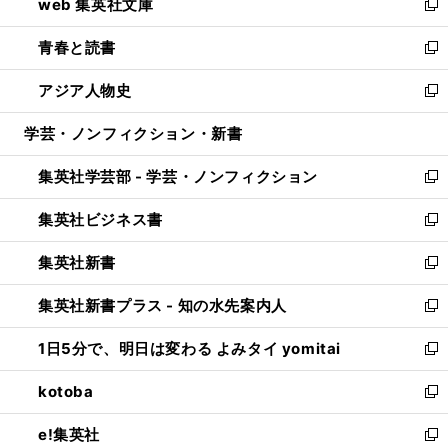
web 集英社文庫
ド
ィ
い
新
ウ
ン
ウ
し
青春と読書
で
ド
ィ
い
新
開
ウ
ン
ウ
し
アジア人物史
く
で
ド
ィ
い
新
開
ウ
ン
ウ
し
学芸・ノンフィクション・新書
く
で
ド
ィ
い
開
ウ
ン
ウ
集英社学芸部 - 学芸・ノンフィクション
く
で
ド
ィ
新
開
ウ
ン
し
集英社ビジネス書
く
で
ド
い
新
開
ウ
ウ
し
集英社新書
く
で
ィ
い
新
開
ン
ウ
し
集英社新書プラス - 知の水先案内人
く
ド
ィ
い
新
ウ
ン
ウ
し
1日5分で、明日は変わる よみタイ yomitai
で
ド
ィ
い
新
開
ウ
ン
ウ
し
kotoba
く
で
ド
ィ
い
新
開
ウ
ン
ウ
し
e!集英社
く
で
ド
ィ
い
新