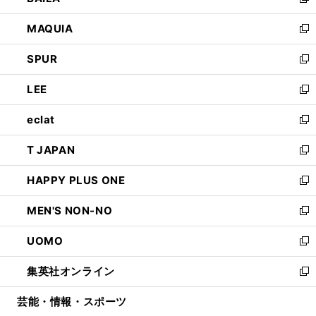
い
新
ン
ウ
し
MAQUIA
ド
ィ
い
新
ウ
ン
ウ
し
SPUR
で
ド
ィ
い
新
開
ウ
ン
ウ
し
LEE
く
で
ド
ィ
い
新
開
ウ
ン
ウ
し
eclat
く
で
ド
ィ
い
新
開
ウ
ン
ウ
し
T JAPAN
く
で
ド
ィ
い
新
開
ウ
ン
ウ
し
HAPPY PLUS ONE
く
で
ド
ィ
い
新
開
ウ
ン
ウ
し
MEN'S NON-NO
く
で
ド
ィ
い
新
開
ウ
ン
ウ
し
UOMO
く
で
ド
ィ
い
新
開
ウ
ン
ウ
し
集英社オンライン
く
で
ド
ィ
い
新
開
ウ
ン
ウ
し
芸能・情報・スポーツ
く
で
ド
ィ
い