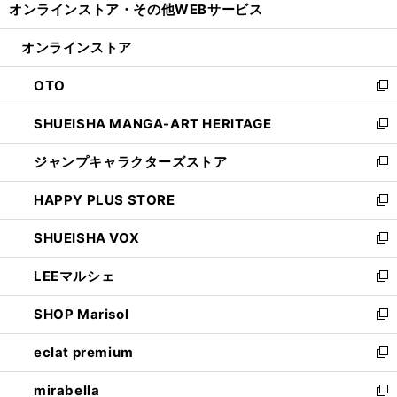
オンラインストア・
その他WEBサービス
く
で
ィ
い
開
ン
ウ
オンラインストア
く
ド
ィ
ウ
ン
OTO
で
ド
新
開
ウ
し
SHUEISHA MANGA-ART HERITAGE
く
で
い
新
開
ウ
し
ジャンプキャラクターズストア
く
ィ
い
新
ン
ウ
し
HAPPY PLUS STORE
ド
ィ
い
新
ウ
ン
ウ
し
SHUEISHA VOX
で
ド
ィ
い
新
開
ウ
ン
ウ
し
LEEマルシェ
く
で
ド
ィ
い
新
開
ウ
ン
ウ
し
SHOP Marisol
く
で
ド
ィ
い
新
開
ウ
ン
ウ
し
eclat premium
く
で
ド
ィ
い
新
開
ウ
ン
ウ
し
mirabella
く
で
ド
ィ
い
新