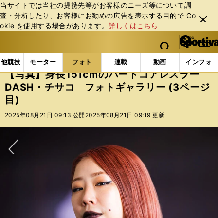
当サイトでは当社の提携先等がお客様のニーズ等について調
査・分析したり、お客様にお勧めの広告を表⽰する⽬的で Co
閉じ
okie を使⽤する場合があります。
詳しくはこちら
る
マイペ
web Sportiva (webスポルティーバ)
検索
メニュ
we
ー
フォトギャラリー
【写真】身長151cmのハードコアレ
b
ジ
の他競技
モーター
フォト
連載
動画
インフォ
ス
【写真】身長151cmのハードコアレスラー
ポ
DASH・チサコ フォトギャラリー (3ページ
ル
目)
テ
ィ
2025年08月21日 09:13 公開
2025年08月21日 09:19 更新
ー
バ
次へ