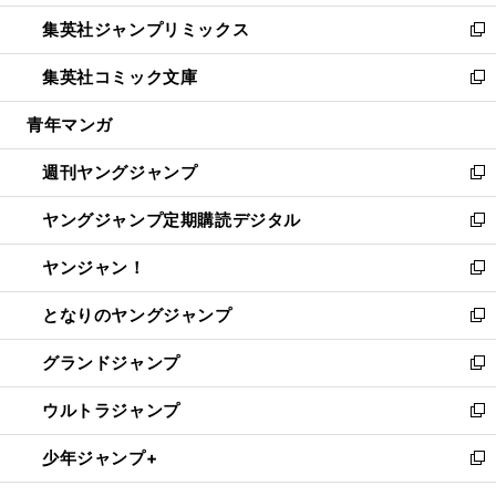
開
ウ
ン
ウ
し
集英社ジャンプリミックス
く
で
ド
ィ
い
新
開
ウ
ン
ウ
し
集英社コミック文庫
く
で
ド
ィ
い
新
開
ウ
ン
ウ
し
青年マンガ
く
で
ド
ィ
い
開
ウ
ン
ウ
週刊ヤングジャンプ
く
で
ド
ィ
新
開
ウ
ン
し
ヤングジャンプ定期購読デジタル
く
で
ド
い
新
開
ウ
ウ
し
ヤンジャン！
く
で
ィ
い
新
開
ン
ウ
し
となりのヤングジャンプ
く
ド
ィ
い
新
ウ
ン
ウ
し
グランドジャンプ
で
ド
ィ
い
新
開
ウ
ン
ウ
し
ウルトラジャンプ
く
で
ド
ィ
い
新
開
ウ
ン
ウ
し
少年ジャンプ+
く
で
ド
ィ
い
新
開
ウ
ン
ウ
し