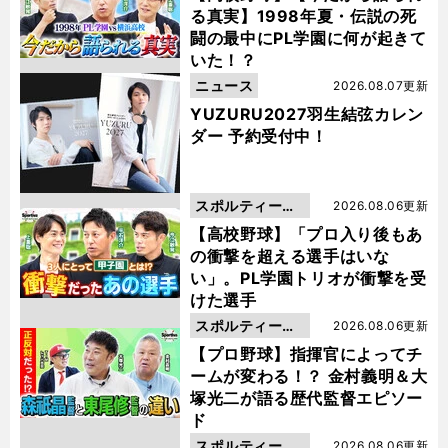
る真実】1998年夏・伝説の死
闘の最中にPL学園に何が起きて
いた！？
ニュース
2026.08.07更新
YUZURU2027羽生結弦カレン
ダー 予約受付中！
スポルティーバ
2026.08.06更新
動画
【高校野球】「プロ入り後もあ
の衝撃を超える選手はいな
い」。PL学園トリオが衝撃を受
けた選手
スポルティーバ
2026.08.06更新
動画
【プロ野球】指揮官によってチ
ームが変わる！？ 金村義明＆大
塚光二が語る歴代監督エピソー
ド
スポルティーバ
2026.08.06更新