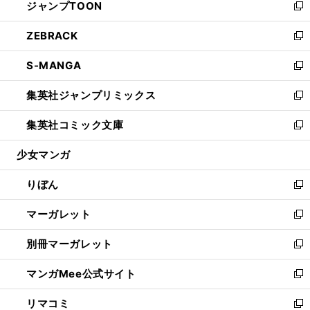
ジャンプTOON
く
で
ド
ィ
い
新
開
ウ
ン
ウ
し
ZEBRACK
く
で
ド
ィ
い
新
開
ウ
ン
ウ
し
S-MANGA
く
で
ド
ィ
い
新
開
ウ
ン
ウ
し
集英社ジャンプリミックス
く
で
ド
ィ
い
新
開
ウ
ン
ウ
し
集英社コミック文庫
く
で
ド
ィ
い
新
開
ウ
ン
ウ
し
少女マンガ
く
で
ド
ィ
い
開
ウ
ン
ウ
りぼん
く
で
ド
ィ
新
開
ウ
ン
し
マーガレット
く
で
ド
い
新
開
ウ
ウ
し
別冊マーガレット
く
で
ィ
い
新
開
ン
ウ
し
マンガMee公式サイト
く
ド
ィ
い
新
ウ
ン
ウ
し
リマコミ
で
ド
ィ
い
新