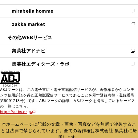
開
ウ
ン
ウ
し
mirabella homme
く
で
ド
ィ
い
新
開
ウ
ン
ウ
し
zakka market
く
で
ド
ィ
い
新
開
ウ
ン
ウ
し
その他WEBサービス
く
で
ド
ィ
い
開
ウ
ン
ウ
集英社アドナビ
く
で
ド
ィ
新
開
ウ
ン
し
集英社エディターズ・ラボ
く
で
ド
い
新
開
ウ
ウ
し
く
で
ィ
い
開
ン
ウ
ABJマークは、この電子書店・電子書籍配信サービスが、著作権者からコンテ
く
ド
ィ
ンツ使用許諾を得た正規版配信サービスであることを示す登録商標（登録番号
ウ
ン
第6091713号）です。ABJマークの詳細、ABJマークを掲示しているサービス
で
ド
の一覧はこちら。
開
ウ
https://aebs.or.jp/
新
く
で
し
い
開
本ホームページに記載の文章・画像・写真などを無断で複製するこ
ウ
く
とは法律で禁じられています。全ての著作権は株式会社 集英社に帰
ィ
属します。
ン