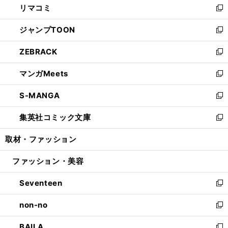
リマコミ
で
ド
ィ
い
新
開
ウ
ン
ウ
し
ジャンプTOON
く
で
ド
ィ
い
新
開
ウ
ン
ウ
し
ZEBRACK
く
で
ド
ィ
い
新
開
ウ
ン
ウ
し
マンガMeets
く
で
ド
ィ
い
新
開
ウ
ン
ウ
し
S-MANGA
く
で
ド
ィ
い
新
開
ウ
ン
ウ
し
集英社コミック文庫
く
で
ド
ィ
い
新
開
ウ
ン
ウ
し
取材・ファッション
く
で
ド
ィ
い
開
ウ
ン
ウ
ファッション・美容
く
で
ド
ィ
開
ウ
ン
Seventeen
く
で
ド
新
開
ウ
し
non-no
く
で
い
新
開
ウ
し
BAILA
く
ィ