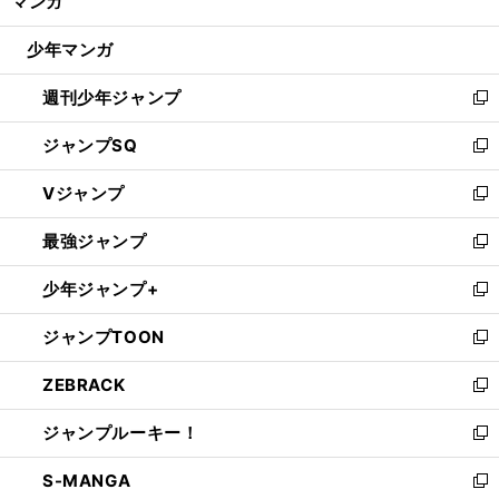
マンガ
ド
閉
ウ
じ
少年マンガ
で
る
開
週刊少年ジャンプ
く
新
し
ジャンプSQ
い
新
ウ
し
Vジャンプ
ィ
い
新
ン
ウ
し
最強ジャンプ
ド
ィ
い
新
ウ
ン
ウ
し
少年ジャンプ+
で
ド
ィ
い
新
開
ウ
ン
ウ
し
ジャンプTOON
く
で
ド
ィ
い
新
開
ウ
ン
ウ
し
ZEBRACK
く
で
ド
ィ
い
新
開
ウ
ン
ウ
し
ジャンプルーキー！
く
で
ド
ィ
い
新
開
ウ
ン
ウ
し
S-MANGA
く
で
ド
ィ
い
新