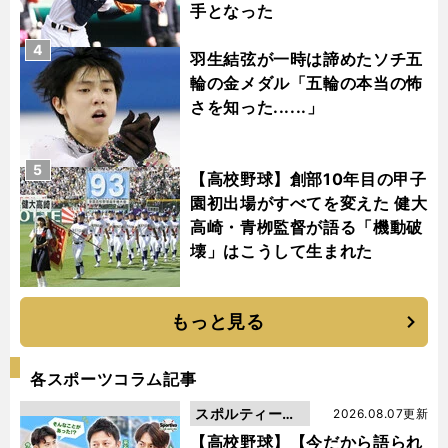
手となった
4
羽生結弦が一時は諦めたソチ五
輪の金メダル「五輪の本当の怖
さを知った......」
5
【高校野球】創部10年目の甲子
園初出場がすべてを変えた 健大
高崎・青栁監督が語る「機動破
壊」はこうして生まれた
もっと見る
各スポーツコラム記事
スポルティーバ
2026.08.07更新
動画
【高校野球】【今だから語られ