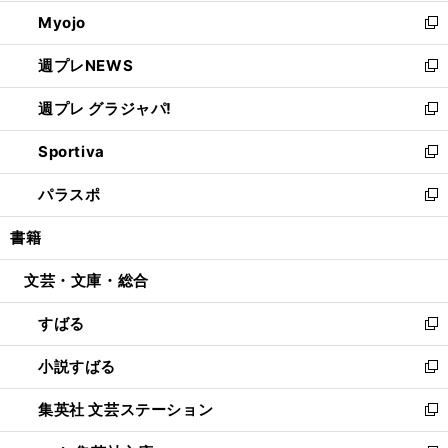
開
ウ
ン
ウ
Myojo
く
で
ド
ィ
新
開
ウ
ン
し
週プレNEWS
く
で
ド
い
新
開
ウ
ウ
し
週プレ グラジャパ!
く
で
ィ
い
新
開
ン
ウ
し
Sportiva
く
ド
ィ
い
新
ウ
ン
ウ
し
パラスポ
で
ド
ィ
い
新
開
ウ
ン
ウ
し
書籍
く
で
ド
ィ
い
開
ウ
ン
ウ
文芸・文庫・総合
く
で
ド
ィ
開
ウ
ン
すばる
く
で
ド
新
開
ウ
し
小説すばる
く
で
い
新
開
ウ
し
集英社 文芸ステーション
く
ィ
い
新
ン
ウ
し