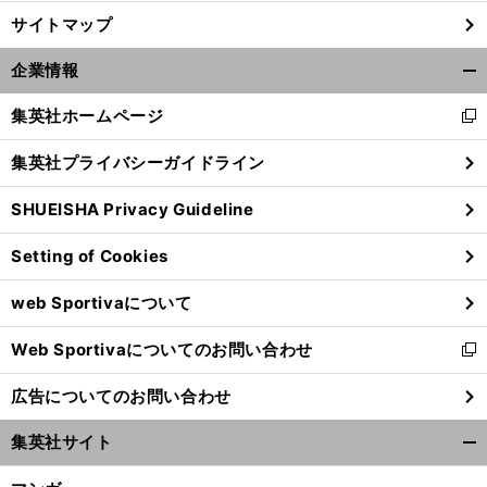
サイトマップ
企業情報
開
く/
集英社ホームページ
新
閉
し
じ
集英社プライバシーガイドライン
い
る
ウ
SHUEISHA Privacy Guideline
ィ
ン
Setting of Cookies
ド
ウ
web Sportivaについて
で
開
Web Sportivaについてのお問い合わせ
く
新
し
広告についてのお問い合わせ
い
ウ
集英社サイト
ィ
開
ン
く/