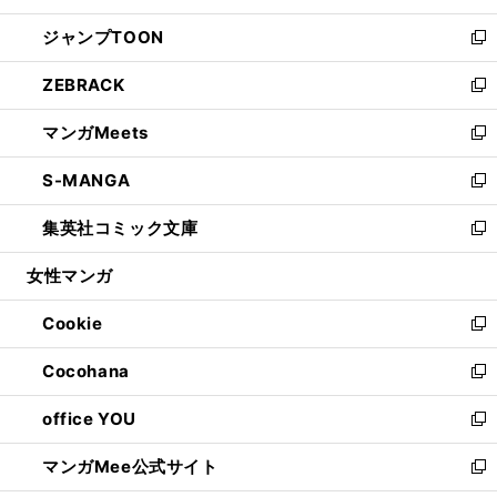
開
ウ
ン
ウ
し
ジャンプTOON
く
で
ド
ィ
い
新
開
ウ
ン
ウ
し
ZEBRACK
く
で
ド
ィ
い
新
開
ウ
ン
ウ
し
マンガMeets
く
で
ド
ィ
い
新
開
ウ
ン
ウ
し
S-MANGA
く
で
ド
ィ
い
新
開
ウ
ン
ウ
し
集英社コミック文庫
く
で
ド
ィ
い
新
開
ウ
ン
ウ
し
女性マンガ
く
で
ド
ィ
い
開
ウ
ン
ウ
Cookie
く
で
ド
ィ
新
開
ウ
ン
し
Cocohana
く
で
ド
い
新
開
ウ
ウ
し
office YOU
く
で
ィ
い
新
開
ン
ウ
し
マンガMee公式サイト
く
ド
ィ
い
新
ウ
ン
ウ
し