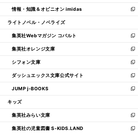
開
ウ
ン
ウ
し
情報・知識＆オピニオン imidas
く
で
ド
ィ
い
新
開
ウ
ン
ウ
し
ライトノベル・ノベライズ
く
で
ド
ィ
い
開
ウ
ン
ウ
集英社Webマガジン コバルト
く
で
ド
ィ
新
開
ウ
ン
し
集英社オレンジ文庫
く
で
ド
い
新
開
ウ
ウ
し
シフォン文庫
く
で
ィ
い
新
開
ン
ウ
し
ダッシュエックス文庫公式サイト
く
ド
ィ
い
新
ウ
ン
ウ
し
JUMP j-BOOKS
で
ド
ィ
い
新
開
ウ
ン
ウ
し
キッズ
く
で
ド
ィ
い
開
ウ
ン
ウ
集英社みらい文庫
く
で
ド
ィ
新
開
ウ
ン
し
集英社の児童図書 S-KIDS.LAND
く
で
ド
い
新
開
ウ
ウ
し