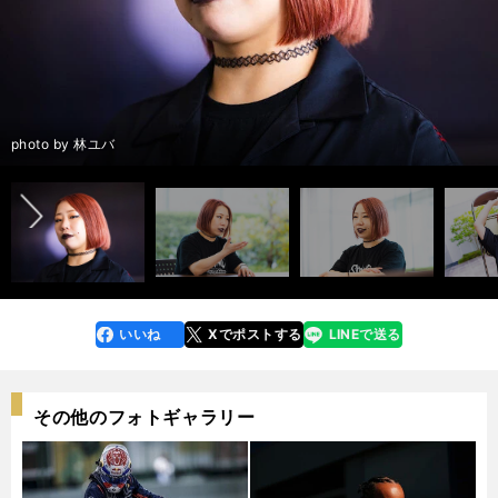
前へ
photo by 林ユバ
いいね
Xでポストする
LINEで送る
line
faceboo
x
k
その他のフォトギャラリー