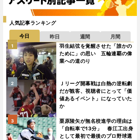
人気記事ランキング
今日
昨日
週間
月間
羽生結弦を覚醒させた「誰かの
1
ために」の思い 五輪連覇の偉
業への道のり
Ｊリーグ開幕戦は白熱の逆転劇
2
だが観客、視聴者にとって「価
値あるイベント」になっていた
か
栗原陵矢が無名校進学の理由は
3
「自転車で13分」 春江工出身
として最初で最後のプロ野球選