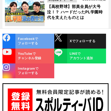
動画
【高校野球】部員全員が大号
泣！？ ハードだったPL学園時
代を支えたものとは
cebo
X
Facebookで
Xでフォローする
ok
フォローする
uTube
LINE
YouTubeで
LINEで
チャンネル登録
アカウント追加
stagra
Instagramで
m
フォローする