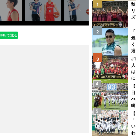
秋
1
リ
ズ
を
「
2
LINEで送る
気
く
浴
太
J
3
ァ
人
は
に
4
と
【
目
べ
崎
5
「
【
て
「
い
わ