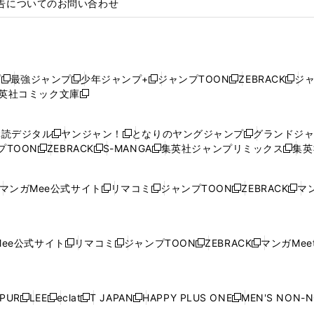
告についてのお問い合わせ
プ
最強ジャンプ
少年ジャンプ+
ジャンプTOON
ZEBRACK
ジ
新
新
新
新
新
英社コミック文庫
し
新
し
し
し
し
い
い
し
い
い
い
ウ
ウ
い
ウ
ウ
ウ
購読デジタル
ヤンジャン！
となりのヤングジャンプ
グランドジ
新
新
新
ィ
ィ
ウ
ィ
ィ
ィ
プTOON
ZEBRACK
S-MANGA
集英社ジャンプリミックス
集英
新
し
新
し
新
し
新
ン
ン
ィ
ン
ン
ン
し
い
し
い
し
い
し
ド
ド
ン
ド
ド
ド
い
ウ
い
ウ
い
ウ
い
ウ
ウ
ド
ウ
ウ
ウ
マンガMee公式サイト
リマコミ
ジャンプTOON
ZEBRACK
マン
新
新
新
新
ウ
ィ
ウ
ィ
ウ
ィ
ウ
で
で
ウ
で
で
で
し
し
し
し
し
ィ
ン
ィ
ン
ィ
ン
ィ
開
開
で
開
開
開
い
い
い
い
い
ン
ド
ン
ド
ン
ド
ン
く
く
開
く
く
く
ウ
ウ
ウ
ウ
ウ
ド
ウ
ド
ウ
ド
ウ
ド
ee公式サイト
リマコミ
ジャンプTOON
ZEBRACK
マンガMeet
く
新
新
新
新
ィ
ィ
ィ
ィ
ィ
ウ
で
ウ
で
ウ
で
ウ
し
し
し
し
ン
ン
ン
ン
ン
で
開
で
開
で
開
で
い
い
い
い
ド
ド
ド
ド
ド
開
く
開
く
開
く
開
ウ
ウ
ウ
ウ
ウ
ウ
ウ
ウ
ウ
PUR
LEE
eclat
T JAPAN
HAPPY PLUS ONE
MEN'S NON-
く
く
く
く
新
新
新
新
新
ィ
ィ
ィ
ィ
で
で
で
で
で