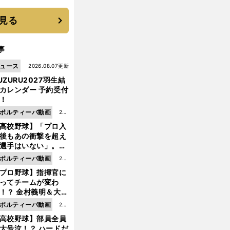
優勝校はここだ！
見る
事
ュース
2026.08.07更新
UZURU2027羽生結
カレンダー 予約受付
！
ポルティーバ動画
202
高校野球】「プロ入
6.0
後もあの衝撃を超え
8.0
選手はいない」。PL
6更
園トリオが衝撃を受
ポルティーバ動画
202
新
た選手
プロ野球】指揮官に
6.0
ってチームが変わ
8.0
！？ 金村義明＆大塚
6更
二が語る歴代監督エ
ポルティーバ動画
202
新
ソード
高校野球】部員全員
6.0
大号泣！？ ハードだ