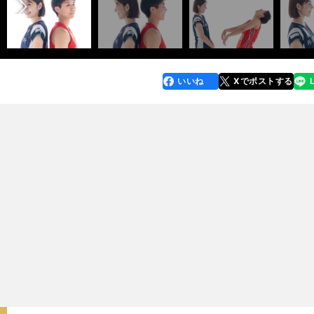
いいね
Xでポストする
line
faceboo
x
k