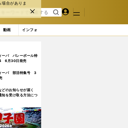
る場合がありま
マイペ
閉じ
検索
メニュ
ー
る
す
ジ
る
動画
インフォ
ィーバ バレーボール特
.4 6月30日発売
ィーバ 部活特集号 3
売
などのお知らせが届く
通知を受け取る方法につ