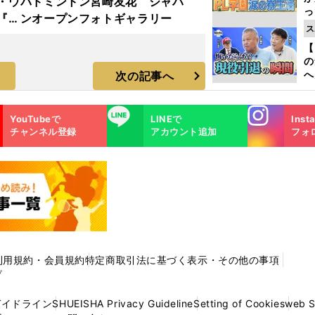
・ウ
バドミントン宮崎友花 ジャパ
っ
『ロ
ンオープンフォトギャラリー
た
ス
ィア
【
の
へ
次の記事へ
大
エ
Instagra
LINE
YouTubeで
LINEで
Inst
m
チャンネル登録
アカウント追加
フォ
利用規約・会員規約
特定商取引法に基づく表示・その他の事項
プ
ガイドライン
SHUEISHA Privacy Guideline
Setting of Cookies
web 