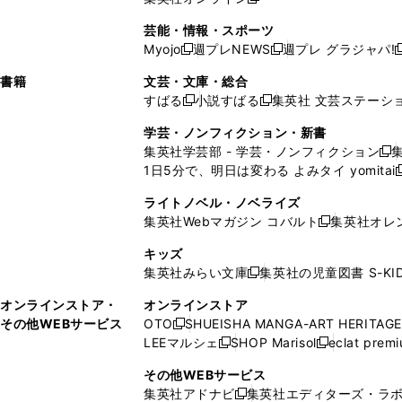
し
新
し
し
し
ン
ィ
ン
ン
開
で
開
で
い
し
い
い
い
ド
ン
ド
ド
芸能・情報・スポーツ
く
開
く
開
ウ
い
ウ
ウ
ウ
ウ
ド
ウ
ウ
Myojo
週プレNEWS
週プレ グラジャパ!
く
く
新
新
新
ィ
ウ
ィ
ィ
ィ
で
ウ
で
で
し
し
ン
ィ
ン
ン
ン
書籍
文芸・文庫・総合
開
で
開
開
い
い
ド
ン
ド
ド
ド
すばる
小説すばる
集英社 文芸ステーシ
く
開
く
く
新
新
ウ
ウ
ウ
ド
ウ
ウ
ウ
く
し
し
ィ
ィ
学芸・ノンフィクション・新書
で
ウ
で
で
で
い
い
ン
ン
集英社学芸部 - 学芸・ノンフィクション
開
で
開
開
開
新
ウ
ウ
ド
ド
1日5分で、明日は変わる よみタイ yomitai
く
開
く
く
く
し
新
ィ
ィ
ウ
ウ
く
い
ン
ン
ライトノベル・ノベライズ
で
で
ウ
ド
ド
集英社Webマガジン コバルト
集英社オレ
開
開
新
ィ
ウ
ウ
く
く
し
ン
キッズ
で
で
い
ド
集英社みらい文庫
集英社の児童図書 S-KID
開
開
新
ウ
ウ
く
く
し
ィ
オンラインストア・
オンラインストア
で
い
ン
その他WEBサービス
OTO
SHUEISHA MANGA-ART HERITAGE
開
新
ウ
ド
LEEマルシェ
SHOP Marisol
eclat prem
く
し
新
新
ィ
ウ
い
し
し
ン
その他WEBサービス
で
ウ
い
い
ド
集英社アドナビ
集英社エディターズ・ラ
開
新