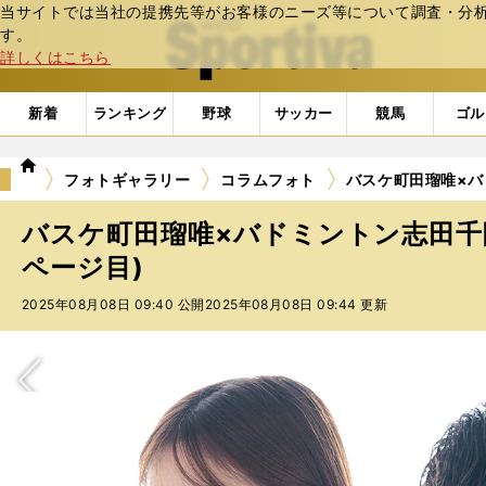
当サイトでは当社の提携先等がお客様のニーズ等について調査・分析し
web Sportiva (webスポルティーバ)
す。
詳しくはこちら
新着
ランキング
野球
サッカー
競馬
ゴル
we
フォトギャラリー
コラムフォト
バスケ町田瑠唯×バ
b
ス
バスケ町田瑠唯×バドミントン志田千
ポ
ル
ページ目)
テ
2025年08月08日 09:40 公開
2025年08月08日 09:44 更新
ィ
ー
バ
次へ