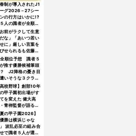
春制が導入されたJ1
ーグ2026－27シー
ンの行方はいかに!?
５人の識者が全順位
大胆予想
お前がラクして生意
だな」「あいつ若い
せに」厳しい言葉を
びせられるも佐藤慎
郎が貫いた誇りとフ
1全順位予想 識者５
ンへの思い
が推す優勝候補筆頭
？ J2降格の憂き目
遭いそうな３クラブ
は？
高校野球】創部10年
の甲子園初出場がす
てを変えた 健大高
・青栁監督が語る
機動破壊」はこうし
夏の甲子園2026】
生まれた
優勝は横浜じゃな
」 波乱必至の組み合
せで識者５人が選ん