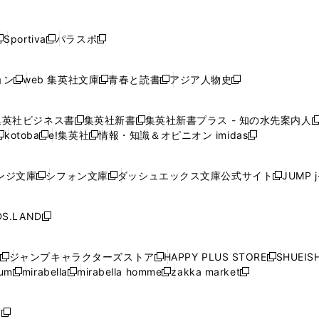
し
し
し
し
し
ン
ン
ン
ン
開
開
開
開
開
い
い
い
い
い
ド
ド
ド
ド
く
く
く
く
く
ウ
ウ
ウ
ウ
ウ
ウ
ウ
ウ
ウ
Sportiva
パラスポ
新
新
ィ
ィ
ィ
ィ
ィ
で
で
で
で
し
し
し
ン
ン
ン
ン
ン
開
開
開
開
い
い
い
ド
ド
ド
ド
ド
ョン
web 集英社文庫
青春と読書
アジア人物史
く
く
く
く
新
新
新
新
ウ
ウ
ウ
ウ
ウ
ウ
ウ
ウ
し
し
し
し
ィ
ィ
ィ
で
で
で
で
で
い
い
い
い
ン
ン
ン
集英社ビジネス書
集英社新書
集英社新書プラス - 知の水先案内人
開
開
開
開
開
新
新
新
ウ
ウ
ウ
ウ
ド
ド
ド
kotoba
e!集英社
情報・知識＆オピニオン imidas
く
く
く
く
く
新
し
新
し
新
ィ
ィ
ィ
ィ
ウ
ウ
ウ
し
し
い
し
い
し
ン
ン
ン
ン
で
で
で
い
い
ウ
い
ウ
い
ド
ド
ド
ド
ンジ文庫
シフォン文庫
ダッシュエックス文庫公式サイト
JUMP 
開
開
開
新
新
新
ウ
ウ
ィ
ウ
ィ
ウ
ウ
ウ
ウ
ウ
く
く
く
し
し
し
ィ
ィ
ン
ィ
ン
ィ
で
で
で
で
い
い
い
ン
ン
ド
ン
ド
ン
S.LAND
開
開
開
開
新
ウ
ウ
ウ
ド
ド
ウ
ド
ウ
ド
く
く
く
く
し
ィ
ィ
ィ
ウ
ウ
で
ウ
で
ウ
い
ン
ン
ン
ジャンプキャラクターズストア
HAPPY PLUS STORE
SHUEIS
で
で
開
で
開
で
新
新
新
ウ
ド
ド
ド
ium
mirabella
mirabella homme
zakka market
開
開
く
開
く
開
し
新
新
新
し
新
し
ィ
ウ
ウ
ウ
く
く
く
く
い
し
し
い
し
し
い
ン
で
で
で
ウ
い
い
ウ
い
い
ウ
ド
ボ
開
開
開
新