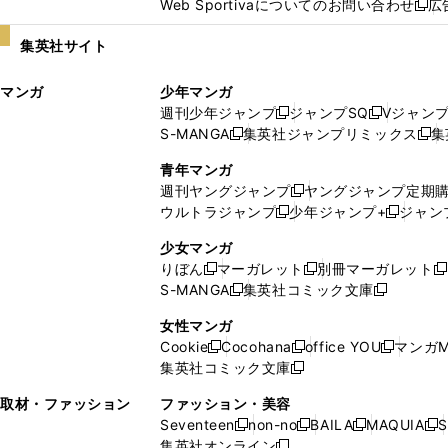
Web Sportivaについてのお問い合わせ
広
し
新
い
し
集英社サイト
ウ
い
ィ
ウ
マンガ
少年マンガ
ン
ィ
週刊少年ジャンプ
ジャンプSQ
Vジャン
ド
ン
新
新
S-MANGA
集英社ジャンプリミックス
集
ウ
ド
新
し
し
新
で
ウ
し
い
い
し
青年マンガ
開
で
い
ウ
ウ
い
週刊ヤングジャンプ
ヤングジャンプ定期
新
く
開
ウ
ィ
ィ
ウ
ウルトラジャンプ
少年ジャンプ+
ジャン
新
し
新
く
ィ
ン
ン
ィ
し
い
し
ン
ド
ド
ン
少女マンガ
い
ウ
い
ド
ウ
ウ
ド
りぼん
マーガレット
別冊マーガレット
新
新
新
ウ
ィ
ウ
ウ
で
で
ウ
S-MANGA
集英社コミック文庫
し
新
し
新
ィ
ン
ィ
で
開
開
で
い
し
い
し
ン
ド
ン
女性マンガ
開
く
く
開
ウ
い
ウ
い
ド
ウ
ド
Cookie
Cocohana
office YOU
マンガM
く
く
新
新
新
ィ
ウ
ィ
ウ
ウ
で
ウ
集英社コミック文庫
し
新
し
し
ン
ィ
ン
ィ
で
開
で
い
し
い
い
ド
ン
ド
ン
取材・ファッション
ファッション・美容
開
く
開
ウ
い
ウ
ウ
ウ
ド
ウ
ド
Seventeen
non-no
BAILA
MAQUIA
S
く
く
新
新
新
新
ィ
ウ
ィ
ィ
で
ウ
で
ウ
集英社オンライン