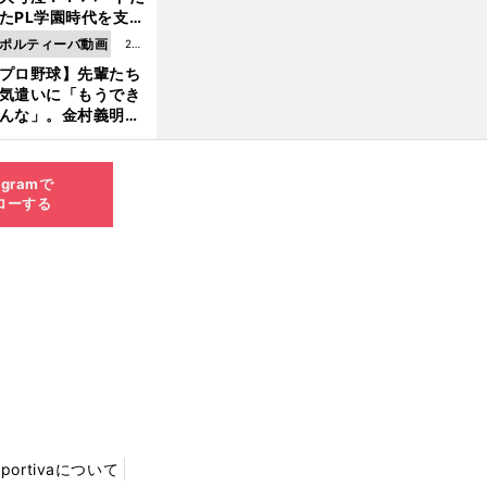
8.0
たPL学園時代を支え
6更
ものとは
ポルティーバ動画
202
新
プロ野球】先輩たち
6.0
気遣いに「もうでき
8.0
んな」。金村義明＆
6更
塚光二が明かす引退
新
ピソード！
agramで
ローする
Sportivaについて