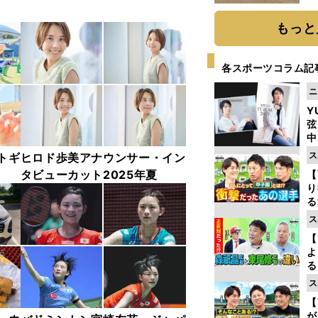
だ
もっと
各スポーツコラム記
ニ
Y
弦
中
ス
トギ
ヒロド歩美アナウンサー・イン
タビューカット2025年夏
【
り
る
学
ス
け
【
よ
る
光
ス
ピ
【
が