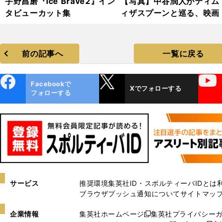
宇野昌磨『Ice Brave2』イン
【写真】中谷潤人がティム
タビューカット集
ィザスプーンと巡る、映画
ッキー』の地フィラデルフ
前の記事へ
一覧に戻る
ebo
X
YouTube
Facebookで
Xでフォローする
ok
フォローする
サービス
推奨環境
集英社ID・スポルティーバIDとは
ブラウザプッシュ通知について
サイトマッ
企業情報
集英社ホームページ
集英社プライバシー
新