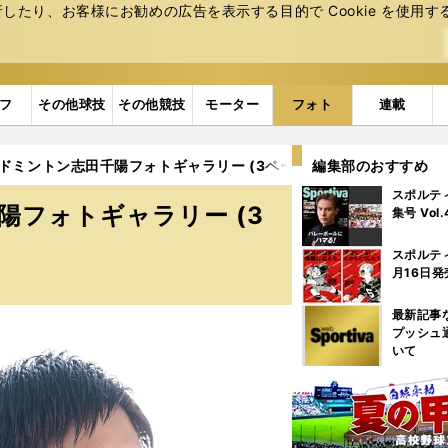
たり、お客様にお勧めの広告を表⽰する⽬的で Cookie を使⽤す
フ
その他球技
その他競技
モーター
フォト
連載
ドミントン志田千陽フォトギャラリー (3ページ目)
編集部のおすすめ
スポルテ
陽フォトギャラリー (3
集号 Vol
スポルテ
月16日発
最新記事
プッシュ
いて