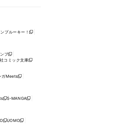
ャンプルーキー！
新
し
い
ウ
ャンプ
新
ィ
社コミック文庫
し
新
ン
い
し
ド
ウ
い
ウ
ガMeets
新
ィ
ウ
で
し
ン
ィ
開
い
ド
ン
く
ウ
ウ
ド
s
S-MANGA
新
新
ィ
で
ウ
し
し
ン
開
で
い
い
ド
く
開
ウ
ウ
ウ
NO
UOMO
く
新
新
ィ
ィ
で