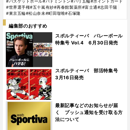
#バスケットボール
#バドミントン
#パリ五輪
#ポイントガード
#世界選手権
#五十嵐有紗
#再春館製薬所
#富士通
#志田千陽
#東京五輪
#松山奈未
#町田瑠唯
#石塚隆
編集部のおすすめ
スポルティーバ バレーボール
特集号 Vol.4 6月30日発売
スポルティーバ 部活特集号
3月16日発売
最新記事などのお知らせが届
く プッシュ通知を受け取る方
法について