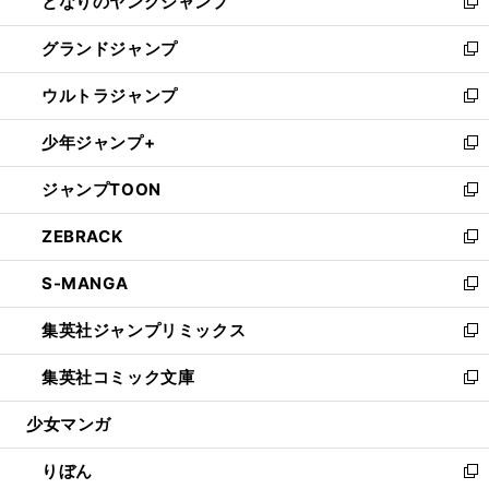
となりのヤングジャンプ
く
ド
ィ
い
新
ウ
ン
ウ
し
グランドジャンプ
で
ド
ィ
い
新
開
ウ
ン
ウ
し
ウルトラジャンプ
く
で
ド
ィ
い
新
開
ウ
ン
ウ
し
少年ジャンプ+
く
で
ド
ィ
い
新
開
ウ
ン
ウ
し
ジャンプTOON
く
で
ド
ィ
い
新
開
ウ
ン
ウ
し
ZEBRACK
く
で
ド
ィ
い
新
開
ウ
ン
ウ
し
S-MANGA
く
で
ド
ィ
い
新
開
ウ
ン
ウ
し
集英社ジャンプリミックス
く
で
ド
ィ
い
新
開
ウ
ン
ウ
し
集英社コミック文庫
く
で
ド
ィ
い
新
開
ウ
ン
ウ
し
少女マンガ
く
で
ド
ィ
い
開
ウ
ン
ウ
りぼん
く
で
ド
ィ
新