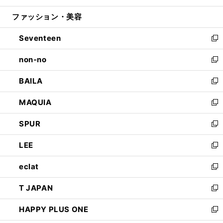
開
ウ
ン
ウ
ファッション・美容
く
で
ド
ィ
開
ウ
ン
Seventeen
く
で
ド
新
開
ウ
し
non-no
く
で
い
新
開
ウ
し
BAILA
く
ィ
い
新
ン
ウ
し
MAQUIA
ド
ィ
い
新
ウ
ン
ウ
し
SPUR
で
ド
ィ
い
新
開
ウ
ン
ウ
し
LEE
く
で
ド
ィ
い
新
開
ウ
ン
ウ
し
eclat
く
で
ド
ィ
い
新
開
ウ
ン
ウ
し
T JAPAN
く
で
ド
ィ
い
新
開
ウ
ン
ウ
し
HAPPY PLUS ONE
く
で
ド
ィ
い
新
開
ウ
ン
ウ
し