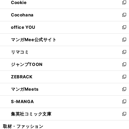
Cookie
く
で
ド
ィ
新
開
ウ
ン
し
Cocohana
く
で
ド
い
新
開
ウ
ウ
し
office YOU
く
で
ィ
い
新
開
ン
ウ
し
マンガMee公式サイト
く
ド
ィ
い
新
ウ
ン
ウ
し
リマコミ
で
ド
ィ
い
新
開
ウ
ン
ウ
し
ジャンプTOON
く
で
ド
ィ
い
新
開
ウ
ン
ウ
し
ZEBRACK
く
で
ド
ィ
い
新
開
ウ
ン
ウ
し
マンガMeets
く
で
ド
ィ
い
新
開
ウ
ン
ウ
し
S-MANGA
く
で
ド
ィ
い
新
開
ウ
ン
ウ
し
集英社コミック文庫
く
で
ド
ィ
い
新
開
ウ
ン
ウ
し
取材・ファッション
く
で
ド
ィ
い