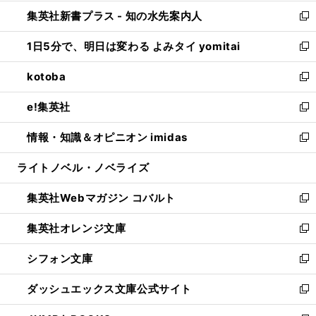
開
ン
ウ
し
集英社新書プラス - 知の水先案内人
く
ド
ィ
い
新
ウ
ン
ウ
し
1日5分で、明日は変わる よみタイ yomitai
で
ド
ィ
い
新
開
ウ
ン
ウ
し
kotoba
く
で
ド
ィ
い
新
開
ウ
ン
ウ
し
e!集英社
く
で
ド
ィ
い
新
開
ウ
ン
ウ
し
情報・知識＆オピニオン imidas
く
で
ド
ィ
い
新
開
ウ
ン
ウ
し
ライトノベル・ノベライズ
く
で
ド
ィ
い
開
ウ
ン
ウ
集英社Webマガジン コバルト
く
で
ド
ィ
新
開
ウ
ン
し
集英社オレンジ文庫
く
で
ド
い
新
開
ウ
ウ
し
シフォン文庫
く
で
ィ
い
新
開
ン
ウ
し
ダッシュエックス文庫公式サイト
く
ド
ィ
い
新
ウ
ン
ウ
し