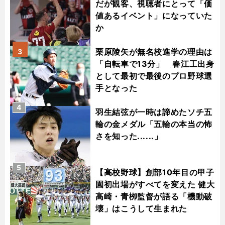
だが観客、視聴者にとって「価
値あるイベント」になっていた
か
栗原陵矢が無名校進学の理由は
3
「自転車で13分」 春江工出身
として最初で最後のプロ野球選
手となった
4
羽生結弦が一時は諦めたソチ五
輪の金メダル「五輪の本当の怖
さを知った......」
5
【高校野球】創部10年目の甲子
園初出場がすべてを変えた 健大
高崎・青栁監督が語る「機動破
壊」はこうして生まれた