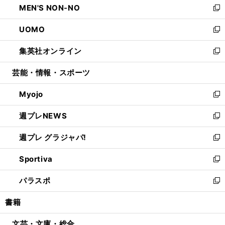
MEN'S NON-NO
く
で
ド
ィ
い
新
開
ウ
ン
ウ
し
UOMO
く
で
ド
ィ
い
新
開
ウ
ン
ウ
し
集英社オンライン
く
で
ド
ィ
い
新
開
ウ
ン
ウ
し
芸能・情報・スポーツ
く
で
ド
ィ
い
開
ウ
ン
ウ
Myojo
く
で
ド
ィ
新
開
ウ
ン
し
週プレNEWS
く
で
ド
い
新
開
ウ
ウ
し
週プレ グラジャパ!
く
で
ィ
い
新
開
ン
ウ
し
Sportiva
く
ド
ィ
い
新
ウ
ン
ウ
し
パラスポ
で
ド
ィ
い
新
開
ウ
ン
ウ
し
書籍
く
で
ド
ィ
い
開
ウ
ン
ウ
文芸・文庫・総合
く
で
ド
ィ