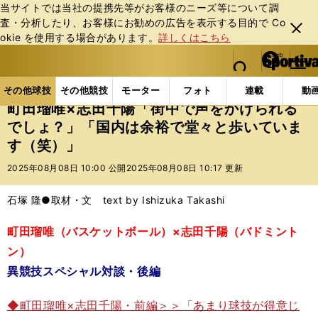
当サイトでは当社の提携先等がお客様のニーズ等について調
査・分析したり、お客様にお勧めの広告を表⽰する⽬的で Co
閉じ
okie を使⽤する場合があります。
詳しくはこちら
る
マイペ
web Sportiva (webスポルティーバ)
検索
メニュ
we
ー
その他球技の記事一覧
その他球技
町田瑠唯×志田
b
ジ
その他球技
その他競技
モーター
フォト
連載
動
ス
町田瑠唯×志田千陽「街中で声をかけられる
ポ
でしょ？」「国内は余裕で堂々と歩いていま
ル
す（笑）」
テ
ィ
2025年08月08日 10:00 公開
2025年08月08日 10:17 更新
ー
バ
石塚 隆●取材・文 text by Ishizuka Takashi
町田瑠唯（バスケットボール）×志田千陽（バドミント
ン）
異競技スペシャル対談・後編
◆町田瑠唯×志田千陽・前編＞＞「あまり球技が得意じ