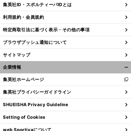
じ
集英社ID・スポルティーバIDとは
る
利用規約・会員規約
特定商取引法に基づく表示・その他の事項
ブラウザプッシュ通知について
サイトマップ
企業情報
開
く/
集英社ホームページ
新
閉
し
じ
集英社プライバシーガイドライン
い
る
ウ
SHUEISHA Privacy Guideline
ィ
ン
Setting of Cookies
ド
ウ
web Sportivaについて
で