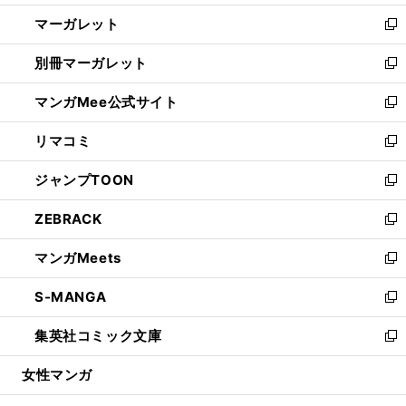
開
ウ
ン
し
マーガレット
く
で
ド
い
新
開
ウ
ウ
し
別冊マーガレット
く
で
ィ
い
新
開
ン
ウ
し
マンガMee公式サイト
く
ド
ィ
い
新
ウ
ン
ウ
し
リマコミ
で
ド
ィ
い
新
開
ウ
ン
ウ
し
ジャンプTOON
く
で
ド
ィ
い
新
開
ウ
ン
ウ
し
ZEBRACK
く
で
ド
ィ
い
新
開
ウ
ン
ウ
し
マンガMeets
く
で
ド
ィ
い
新
開
ウ
ン
ウ
し
S-MANGA
く
で
ド
ィ
い
新
開
ウ
ン
ウ
し
集英社コミック文庫
く
で
ド
ィ
い
新
開
ウ
ン
ウ
し
女性マンガ
く
で
ド
ィ
い
開
ウ
ン
ウ