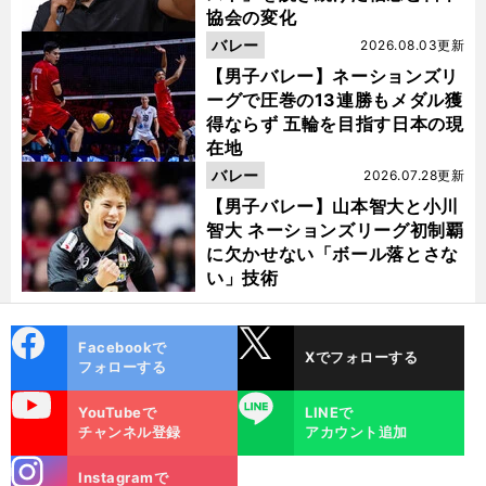
協会の変化
バレー
2026.08.03更新
【男子バレー】ネーションズリ
ーグで圧巻の13連勝もメダル獲
得ならず 五輪を目指す日本の現
在地
バレー
2026.07.28更新
【男子バレー】山本智大と小川
智大 ネーションズリーグ初制覇
に欠かせない「ボール落とさな
い」技術
cebo
X
」
Facebookで
Xでフォローする
パ
？
全
。
、
ok
前
フォローする
へ
×
uTube
LINE
YouTubeで
LINEで
チャンネル登録
アカウント追加
stagra
Instagramで