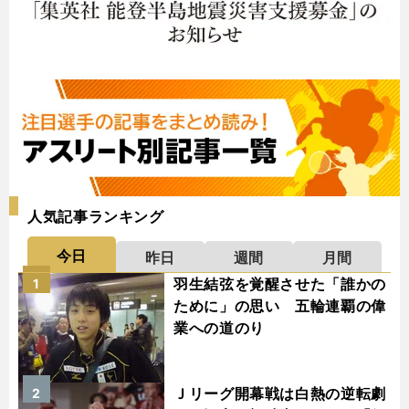
人気記事ランキング
今日
昨日
週間
月間
羽生結弦を覚醒させた「誰かの
1
ために」の思い 五輪連覇の偉
業への道のり
Ｊリーグ開幕戦は白熱の逆転劇
2