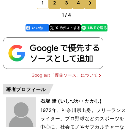
1
2
3
4
のページへ
ないという気持
1 / 4
いいね
Xでポストする
LINEで送る
line
faceboo
x
k
Googleの「優先ソース」について
著者プロフィール
石塚 隆 (いしづか・たかし)
1972年、神奈川県出身。フリーランス
ライター。プロ野球などのスポーツを
中心に、社会モノやサブカルチャーな