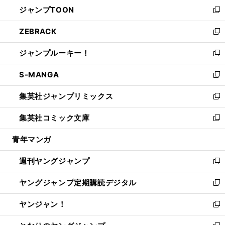
ウ
し
ジャンプTOON
く
で
ド
ィ
い
新
開
ウ
ン
ウ
し
ZEBRACK
く
で
ド
ィ
い
新
開
ウ
ン
ウ
し
ジャンプルーキー！
く
で
ド
ィ
い
新
開
ウ
ン
ウ
し
S-MANGA
く
で
ド
ィ
い
新
開
ウ
ン
ウ
し
集英社ジャンプリミックス
く
で
ド
ィ
い
新
開
ウ
ン
ウ
し
集英社コミック文庫
く
で
ド
ィ
い
新
開
ウ
ン
ウ
し
青年マンガ
く
で
ド
ィ
い
開
ウ
ン
ウ
週刊ヤングジャンプ
く
で
ド
ィ
新
開
ウ
ン
し
ヤングジャンプ定期購読デジタル
く
で
ド
い
新
開
ウ
ウ
し
ヤンジャン！
く
で
ィ
い
新
開
ン
ウ
し