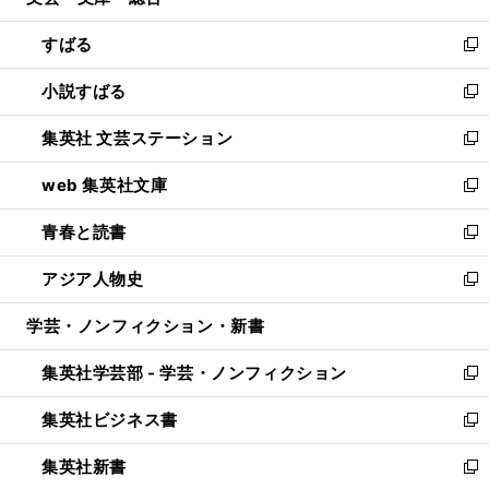
開
ウ
ン
すばる
く
で
ド
新
開
ウ
し
小説すばる
く
で
い
新
開
ウ
し
集英社 文芸ステーション
く
ィ
い
新
ン
ウ
し
web 集英社文庫
ド
ィ
い
新
ウ
ン
ウ
し
青春と読書
で
ド
ィ
い
新
開
ウ
ン
ウ
し
アジア人物史
く
で
ド
ィ
い
新
開
ウ
ン
ウ
し
学芸・ノンフィクション・新書
く
で
ド
ィ
い
開
ウ
ン
ウ
集英社学芸部 - 学芸・ノンフィクション
く
で
ド
ィ
新
開
ウ
ン
し
集英社ビジネス書
く
で
ド
い
新
開
ウ
ウ
し
集英社新書
く
で
ィ
い
新