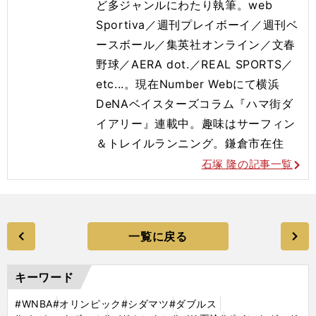
ど多ジャンルにわたり執筆。web
Sportiva／週刊プレイボーイ／週刊ベ
ースボール／集英社オンライン／文春
野球／AERA dot.／REAL SPORTS／
etc...。現在Number Webにて横浜
DeNAベイスターズコラム『ハマ街ダ
イアリー』連載中。趣味はサーフィン
＆トレイルランニング。鎌倉市在住
石塚 隆の記事一覧
一覧に戻る
キーワード
#WNBA
#オリンピック
#シダマツ
#ダブルス