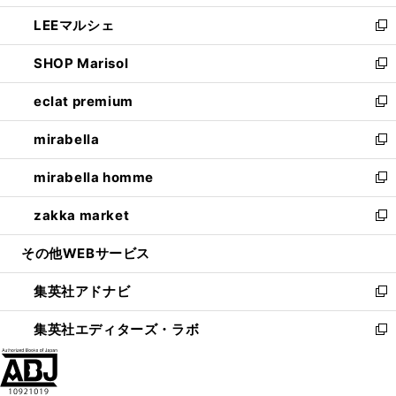
開
ウ
ン
ウ
し
LEEマルシェ
く
で
ド
ィ
い
新
開
ウ
ン
ウ
し
SHOP Marisol
く
で
ド
ィ
い
新
開
ウ
ン
ウ
し
eclat premium
く
で
ド
ィ
い
新
開
ウ
ン
ウ
し
mirabella
く
で
ド
ィ
い
新
開
ウ
ン
ウ
し
mirabella homme
く
で
ド
ィ
い
新
開
ウ
ン
ウ
し
zakka market
く
で
ド
ィ
い
新
開
ウ
ン
ウ
し
その他WEBサービス
く
で
ド
ィ
い
開
ウ
ン
ウ
集英社アドナビ
く
で
ド
ィ
新
開
ウ
ン
し
集英社エディターズ・ラボ
く
で
ド
い
新
開
ウ
ウ
し
く
で
ィ
い
開
ン
ウ