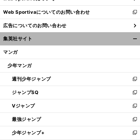
開
Web Sportivaについてのお問い合わせ
く
新
し
広告についてのお問い合わせ
い
ウ
集英社サイト
ィ
開
ン
く/
マンガ
ド
閉
ウ
じ
少年マンガ
で
る
開
週刊少年ジャンプ
く
新
し
ジャンプSQ
い
新
ウ
し
Vジャンプ
ィ
い
新
ン
ウ
し
最強ジャンプ
ド
ィ
い
新
ウ
ン
ウ
し
少年ジャンプ+
で
ド
ィ
い
新
開
ウ
ン