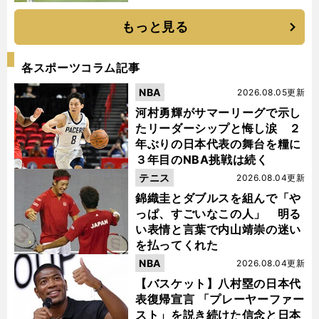
もっと見る
各スポーツコラム記事
NBA
2026.08.05更新
河村勇輝がサマーリーグで示し
たリーダーシップと悔し涙 ２
年ぶりの日本代表の舞台を糧に
３年目のNBA挑戦は続く
テニス
2026.08.04更新
錦織圭とダブルスを組んで「や
っぱ、すごいなこの人」 明る
い表情と言葉で内山靖崇の迷い
を払ってくれた
NBA
2026.08.04更新
【バスケット】八村塁の日本代
表復帰宣言 「プレーヤーファー
スト」を説き続けた信念と日本