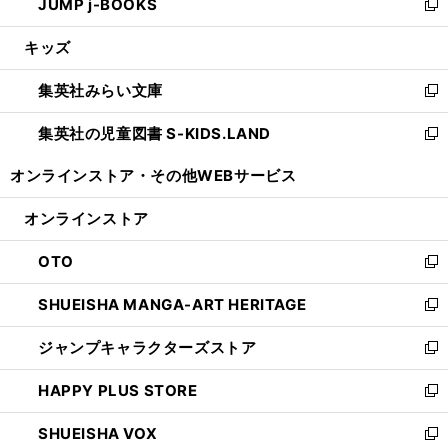
JUMP j-BOOKS
で
ド
ィ
い
新
開
ウ
ン
ウ
し
キッズ
く
で
ド
ィ
い
開
ウ
ン
ウ
集英社みらい文庫
く
で
ド
ィ
新
開
ウ
ン
し
集英社の児童図書 S-KIDS.LAND
く
で
ド
い
新
開
ウ
ウ
し
オンラインストア・
その他WEBサービス
く
で
ィ
い
開
ン
ウ
オンラインストア
く
ド
ィ
ウ
ン
OTO
で
ド
新
開
ウ
し
SHUEISHA MANGA-ART HERITAGE
く
で
い
新
開
ウ
し
ジャンプキャラクターズストア
く
ィ
い
新
ン
ウ
し
HAPPY PLUS STORE
ド
ィ
い
新
ウ
ン
ウ
し
SHUEISHA VOX
で
ド
ィ
い
新