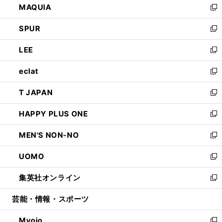
MAQUIA
ド
ィ
い
新
ウ
ン
ウ
し
SPUR
で
ド
ィ
い
新
開
ウ
ン
ウ
し
LEE
く
で
ド
ィ
い
新
開
ウ
ン
ウ
し
eclat
く
で
ド
ィ
い
新
開
ウ
ン
ウ
し
T JAPAN
く
で
ド
ィ
い
新
開
ウ
ン
ウ
し
HAPPY PLUS ONE
く
で
ド
ィ
い
新
開
ウ
ン
ウ
し
MEN'S NON-NO
く
で
ド
ィ
い
新
開
ウ
ン
ウ
し
UOMO
く
で
ド
ィ
い
新
開
ウ
ン
ウ
し
集英社オンライン
く
で
ド
ィ
い
新
開
ウ
ン
ウ
し
芸能・情報・スポーツ
く
で
ド
ィ
い
開
ウ
ン
ウ
Myojo
く
で
ド
ィ