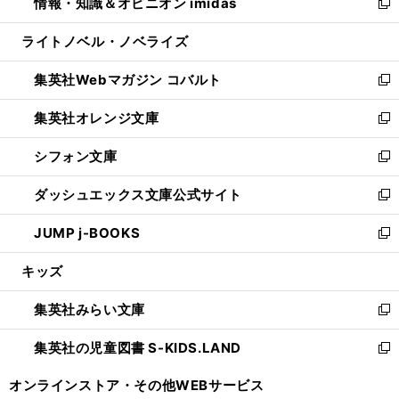
情報・知識＆オピニオン imidas
く
で
ド
ィ
い
新
開
ウ
ン
ウ
し
ライトノベル・ノベライズ
く
で
ド
ィ
い
開
ウ
ン
ウ
集英社Webマガジン コバルト
く
で
ド
ィ
新
開
ウ
ン
し
集英社オレンジ文庫
く
で
ド
い
新
開
ウ
ウ
し
シフォン文庫
く
で
ィ
い
新
開
ン
ウ
し
ダッシュエックス文庫公式サイト
く
ド
ィ
い
新
ウ
ン
ウ
し
JUMP j-BOOKS
で
ド
ィ
い
新
開
ウ
ン
ウ
し
キッズ
く
で
ド
ィ
い
開
ウ
ン
ウ
集英社みらい文庫
く
で
ド
ィ
新
開
ウ
ン
し
集英社の児童図書 S-KIDS.LAND
く
で
ド
い
新
開
ウ
ウ
し
オンラインストア・
その他WEBサービス
く
で
ィ
い