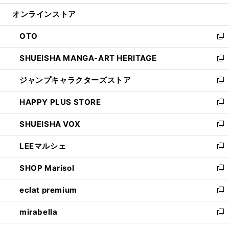
開
ン
ウ
オンラインストア
く
ド
ィ
ウ
ン
OTO
で
ド
新
開
ウ
し
SHUEISHA MANGA-ART HERITAGE
く
で
い
新
開
ウ
し
ジャンプキャラクターズストア
く
ィ
い
新
ン
ウ
し
HAPPY PLUS STORE
ド
ィ
い
新
ウ
ン
ウ
し
SHUEISHA VOX
で
ド
ィ
い
新
開
ウ
ン
ウ
し
LEEマルシェ
く
で
ド
ィ
い
新
開
ウ
ン
ウ
し
SHOP Marisol
く
で
ド
ィ
い
新
開
ウ
ン
ウ
し
eclat premium
く
で
ド
ィ
い
新
開
ウ
ン
ウ
し
mirabella
く
で
ド
ィ
い
新
開
ウ
ン
ウ
し