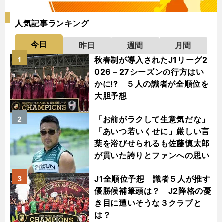
人気記事ランキング
今日
昨日
週間
月間
秋春制が導入されたJ1リーグ2
1
026－27シーズンの行方はい
かに!? ５人の識者が全順位を
大胆予想
「お前がラクして生意気だな」
2
「あいつ若いくせに」厳しい言
葉を浴びせられるも佐藤慎太郎
が貫いた誇りとファンへの思い
J1全順位予想 識者５人が推す
3
優勝候補筆頭は？ J2降格の憂
き目に遭いそうな３クラブと
は？