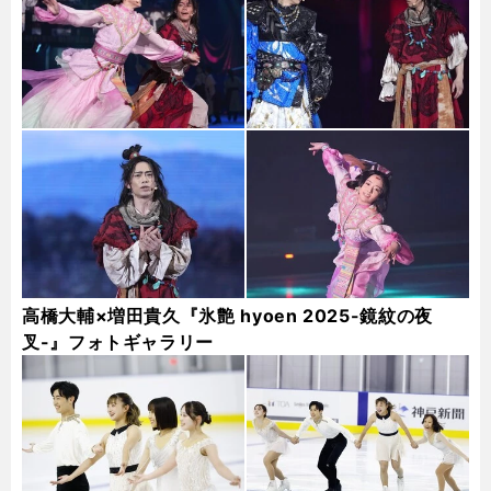
高橋大輔×増田貴久『氷艶 hyoen 2025-鏡紋の夜
叉-』フォトギャラリー