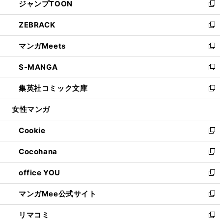
ジャンプTOON
く
で
ド
ィ
い
新
開
ウ
ン
ウ
し
ZEBRACK
く
で
ド
ィ
い
新
開
ウ
ン
ウ
し
マンガMeets
く
で
ド
ィ
い
新
開
ウ
ン
ウ
し
S-MANGA
く
で
ド
ィ
い
新
開
ウ
ン
ウ
し
集英社コミック文庫
く
で
ド
ィ
い
新
開
ウ
ン
ウ
し
女性マンガ
く
で
ド
ィ
い
開
ウ
ン
ウ
Cookie
く
で
ド
ィ
新
開
ウ
ン
し
Cocohana
く
で
ド
い
新
開
ウ
ウ
し
office YOU
く
で
ィ
い
新
開
ン
ウ
し
マンガMee公式サイト
く
ド
ィ
い
新
ウ
ン
ウ
し
リマコミ
で
ド
ィ
い
新