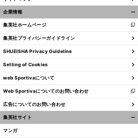
企業情報
開
く/
集英社ホームページ
新
閉
し
じ
集英社プライバシーガイドライン
い
る
ウ
SHUEISHA Privacy Guideline
ィ
ン
Setting of Cookies
ド
ウ
web Sportivaについて
で
開
Web Sportivaについてのお問い合わせ
く
新
し
広告についてのお問い合わせ
い
ウ
集英社サイト
ィ
開
ン
く/
マンガ
ド
閉
ウ