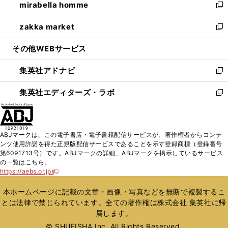
mirabella homme
く
で
ド
ィ
い
新
開
ウ
ン
ウ
し
zakka market
く
で
ド
ィ
い
新
開
ウ
ン
ウ
し
その他WEBサービス
く
で
ド
ィ
い
開
ウ
ン
ウ
集英社アドナビ
く
で
ド
ィ
新
開
ウ
ン
し
集英社エディターズ・ラボ
く
で
ド
い
新
開
ウ
ウ
し
く
で
ィ
い
開
ン
ウ
ABJマークは、この電子書店・電子書籍配信サービスが、著作権者からコンテ
く
ド
ィ
ンツ使用許諾を得た正規版配信サービスであることを示す登録商標（登録番号
ウ
ン
第6091713号）です。ABJマークの詳細、ABJマークを掲示しているサービス
で
ド
の一覧はこちら。
開
ウ
https://aebs.or.jp/
新
く
で
し
い
開
本ホームページに記載の文章・画像・写真などを無断で複製するこ
ウ
く
とは法律で禁じられています。全ての著作権は株式会社 集英社に帰
ィ
属します。
ン
ド
© SHUEISHA Inc. All Rights Reserved.