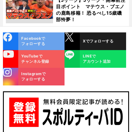
目ポイント マテウス・ブエノ
の鹿島移籍！ 恐るべし15歳磯
部怜夢！
cebo
X
Facebookで
Xでフォローする
ok
フォローする
uTube
LINE
YouTubeで
LINEで
チャンネル登録
アカウント追加
stagra
Instagramで
m
フォローする