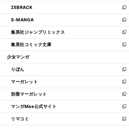
開
ウ
ン
ウ
し
ZEBRACK
く
で
ド
ィ
い
新
開
ウ
ン
ウ
し
S-MANGA
く
で
ド
ィ
い
新
開
ウ
ン
ウ
し
集英社ジャンプリミックス
く
で
ド
ィ
い
新
開
ウ
ン
ウ
し
集英社コミック文庫
く
で
ド
ィ
い
新
開
ウ
ン
ウ
し
少女マンガ
く
で
ド
ィ
い
開
ウ
ン
ウ
りぼん
く
で
ド
ィ
新
開
ウ
ン
し
マーガレット
く
で
ド
い
新
開
ウ
ウ
し
別冊マーガレット
く
で
ィ
い
新
開
ン
ウ
し
マンガMee公式サイト
く
ド
ィ
い
新
ウ
ン
ウ
し
リマコミ
で
ド
ィ
い
新
開
ウ
ン
ウ
し