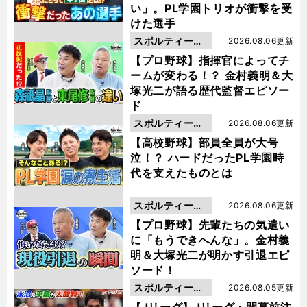
い」。PL学園トリオが衝撃を受
けた選手
スポルティーバ
2026.08.06更新
動画
【プロ野球】指揮官によってチ
ームが変わる！？ 金村義明＆大
塚光二が語る歴代監督エピソー
ド
スポルティーバ
2026.08.06更新
動画
【高校野球】部員全員が大号
泣！？ ハードだったPL学園時
代を支えたものとは
スポルティーバ
2026.08.06更新
動画
【プロ野球】先輩たちの気遣い
に「もうできへんな」。金村義
明＆大塚光二が明かす引退エピ
ソード！
スポルティーバ
2026.08.05更新
動画
【Jリーグ】Jリーグ・開幕前注