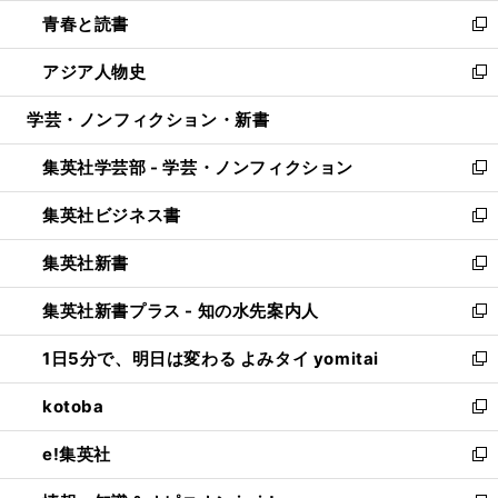
ウ
ン
ウ
し
青春と読書
で
ド
ィ
い
新
開
ウ
ン
ウ
し
アジア人物史
く
で
ド
ィ
い
新
開
ウ
ン
ウ
し
学芸・ノンフィクション・新書
く
で
ド
ィ
い
開
ウ
ン
ウ
集英社学芸部 - 学芸・ノンフィクション
く
で
ド
ィ
新
開
ウ
ン
し
集英社ビジネス書
く
で
ド
い
新
開
ウ
ウ
し
集英社新書
く
で
ィ
い
新
開
ン
ウ
し
集英社新書プラス - 知の水先案内人
く
ド
ィ
い
新
ウ
ン
ウ
し
1日5分で、明日は変わる よみタイ yomitai
で
ド
ィ
い
新
開
ウ
ン
ウ
し
kotoba
く
で
ド
ィ
い
新
開
ウ
ン
ウ
し
e!集英社
く
で
ド
ィ
い
新
開
ウ
ン
ウ
し