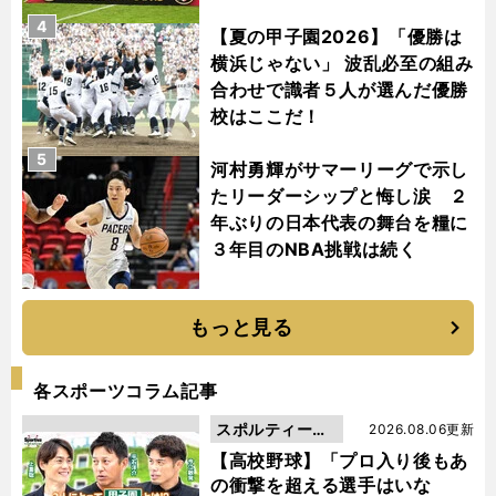
4
【夏の甲子園2026】「優勝は
横浜じゃない」 波乱必至の組み
合わせで識者５人が選んだ優勝
校はここだ！
5
河村勇輝がサマーリーグで示し
たリーダーシップと悔し涙 ２
年ぶりの日本代表の舞台を糧に
３年目のNBA挑戦は続く
もっと見る
各スポーツコラム記事
スポルティーバ
2026.08.06更新
動画
【高校野球】「プロ入り後もあ
の衝撃を超える選手はいな