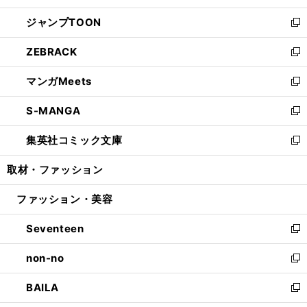
開
ウ
ン
ウ
し
ジャンプTOON
く
で
ド
ィ
い
新
開
ウ
ン
ウ
し
ZEBRACK
く
で
ド
ィ
い
新
開
ウ
ン
ウ
し
マンガMeets
く
で
ド
ィ
い
新
開
ウ
ン
ウ
し
S-MANGA
く
で
ド
ィ
い
新
開
ウ
ン
ウ
し
集英社コミック文庫
く
で
ド
ィ
い
新
開
ウ
ン
ウ
し
取材・ファッション
く
で
ド
ィ
い
開
ウ
ン
ウ
ファッション・美容
く
で
ド
ィ
開
ウ
ン
Seventeen
く
で
ド
新
開
ウ
し
non-no
く
で
い
新
開
ウ
し
BAILA
く
ィ
い
新
ン
ウ
し