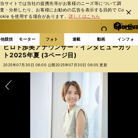
当サイトでは当社の提携先等がお客様のニーズ等について調
査・分析したり、お客様にお勧めの広告を表⽰する⽬的で Co
閉じ
okie を使⽤する場合があります。
詳しくはこちら
る
マイペ
web Sportiva (webスポルティーバ)
検索
メニュ
we
ー
フォトギャラリー
ヒロド歩美アナウンサー・インタビュー
b
ジ
の他競技
モーター
フォト
連載
動画
インフォ
ス
ヒロド歩美アナウンサー・インタビューカッ
ポ
ト2025年夏 (3ページ目)
ル
テ
2025年07月30日 06:00 公開
2025年07月30日 06:05 更新
ィ
ー
バ
次へ