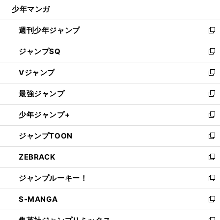
じ
少年マンガ
で
る
開
週刊少年ジャンプ
く
新
し
ジャンプSQ
い
新
ウ
し
Vジャンプ
ィ
い
新
ン
ウ
し
最強ジャンプ
ド
ィ
い
新
ウ
ン
ウ
し
少年ジャンプ+
で
ド
ィ
い
新
開
ウ
ン
ウ
し
ジャンプTOON
く
で
ド
ィ
い
新
開
ウ
ン
ウ
し
ZEBRACK
く
で
ド
ィ
い
新
開
ウ
ン
ウ
し
ジャンプルーキー！
く
で
ド
ィ
い
新
開
ウ
ン
ウ
し
S-MANGA
く
で
ド
ィ
い
新
開
ウ
ン
ウ
し
く