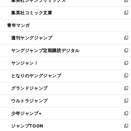
集英社ジャンプリミックス
で
ド
ィ
い
新
開
ウ
ン
ウ
し
集英社コミック文庫
く
で
ド
ィ
い
新
開
ウ
ン
ウ
し
青年マンガ
く
で
ド
ィ
い
開
ウ
ン
ウ
週刊ヤングジャンプ
く
で
ド
ィ
新
開
ウ
ン
し
ヤングジャンプ定期購読デジタル
く
で
ド
い
新
開
ウ
ウ
し
ヤンジャン！
く
で
ィ
い
新
開
ン
ウ
し
となりのヤングジャンプ
く
ド
ィ
い
新
ウ
ン
ウ
し
グランドジャンプ
で
ド
ィ
い
新
開
ウ
ン
ウ
し
ウルトラジャンプ
く
で
ド
ィ
い
新
開
ウ
ン
ウ
し
少年ジャンプ+
く
で
ド
ィ
い
新
開
ウ
ン
ウ
し
ジャンプTOON
く
で
ド
ィ
い
新