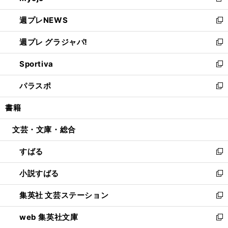
新
開
ウ
ン
し
週プレNEWS
く
で
ド
い
新
開
ウ
ウ
し
週プレ グラジャパ!
く
で
ィ
い
新
開
ン
ウ
し
Sportiva
く
ド
ィ
い
新
ウ
ン
ウ
し
パラスポ
で
ド
ィ
い
新
開
ウ
ン
ウ
し
書籍
く
で
ド
ィ
い
開
ウ
ン
ウ
文芸・文庫・総合
く
で
ド
ィ
開
ウ
ン
すばる
く
で
ド
新
開
ウ
し
小説すばる
く
で
い
新
開
ウ
し
集英社 文芸ステーション
く
ィ
い
新
ン
ウ
し
web 集英社文庫
ド
ィ
い
新