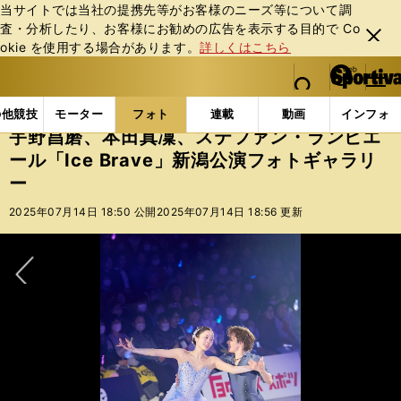
当サイトでは当社の提携先等がお客様のニーズ等について調
査・分析したり、お客様にお勧めの広告を表⽰する⽬的で Co
閉じ
okie を使⽤する場合があります。
詳しくはこちら
る
マイペ
web Sportiva (webスポルティーバ)
検索
メニュ
we
ー
フォトギャラリー
宇野昌磨、本田真凜、ステファン・ラン
b
ジ
の他競技
モーター
フォト
連載
動画
インフォ
ス
宇野昌磨、本田真凜、ステファン・ランビエ
ポ
ール「Ice Brave」新潟公演フォトギャラリ
ル
ー
テ
ィ
2025年07月14日 18:50 公開
2025年07月14日 18:56 更新
ー
バ
次へ