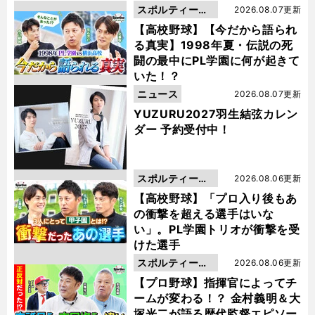
スポルティーバ
2026.08.07更新
動画
【高校野球】【今だから語られ
る真実】1998年夏・伝説の死
闘の最中にPL学園に何が起きて
いた！？
ニュース
2026.08.07更新
YUZURU2027羽生結弦カレン
ダー 予約受付中！
スポルティーバ
2026.08.06更新
動画
【高校野球】「プロ入り後もあ
の衝撃を超える選手はいな
い」。PL学園トリオが衝撃を受
けた選手
スポルティーバ
2026.08.06更新
動画
【プロ野球】指揮官によってチ
ームが変わる！？ 金村義明＆大
塚光二が語る歴代監督エピソー