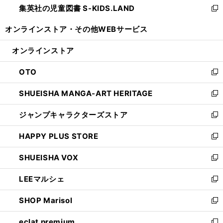
集英社の児童図書 S-KIDS.LAND
く
で
ド
い
新
開
ウ
ウ
し
オンラインストア・
その他WEBサービス
く
で
ィ
い
開
ン
ウ
オンラインストア
く
ド
ィ
ウ
ン
OTO
で
ド
新
開
ウ
し
SHUEISHA MANGA-ART HERITAGE
く
で
い
新
開
ウ
し
ジャンプキャラクターズストア
く
ィ
い
新
ン
ウ
し
HAPPY PLUS STORE
ド
ィ
い
新
ウ
ン
ウ
し
SHUEISHA VOX
で
ド
ィ
い
新
開
ウ
ン
ウ
し
LEEマルシェ
く
で
ド
ィ
い
新
開
ウ
ン
ウ
し
SHOP Marisol
く
で
ド
ィ
い
新
開
ウ
ン
ウ
し
eclat premium
く
で
ド
ィ