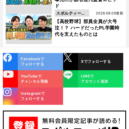
ド
スポルティーバ
2026.08.06更新
動画
【高校野球】部員全員が大号
泣！？ ハードだったPL学園時
代を支えたものとは
cebo
X
Facebookで
Xでフォローする
ok
フォローする
uTube
LINE
YouTubeで
LINEで
チャンネル登録
アカウント追加
stagra
Instagramで
m
フォローする