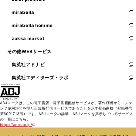
い
新
開
ウ
ン
ウ
し
mirabella
く
で
ド
ィ
い
新
開
ウ
ン
ウ
し
mirabella homme
く
で
ド
ィ
い
新
開
ウ
ン
ウ
し
zakka market
く
で
ド
ィ
い
新
開
ウ
ン
ウ
し
その他WEBサービス
く
で
ド
ィ
い
開
ウ
ン
ウ
集英社アドナビ
く
で
ド
ィ
新
開
ウ
ン
し
集英社エディターズ・ラボ
く
で
ド
い
新
開
ウ
ウ
し
く
で
ィ
い
開
ン
ウ
ABJマークは、この電子書店・電子書籍配信サービスが、著作権者からコンテ
く
ド
ィ
ンツ使用許諾を得た正規版配信サービスであることを示す登録商標（登録番号
ウ
ン
第6091713号）です。ABJマークの詳細、ABJマークを掲示しているサービス
で
ド
の一覧はこちら。
開
ウ
https://aebs.or.jp/
新
く
で
し
い