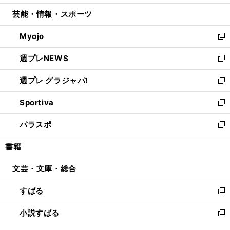
開
ウ
ン
ウ
し
芸能・情報・スポーツ
く
で
ド
ィ
い
開
ウ
ン
ウ
Myojo
く
で
ド
ィ
新
開
ウ
ン
し
週プレNEWS
く
で
ド
い
新
開
ウ
ウ
し
週プレ グラジャパ!
く
で
ィ
い
新
開
ン
ウ
し
Sportiva
く
ド
ィ
い
新
ウ
ン
ウ
し
パラスポ
で
ド
ィ
い
新
開
ウ
ン
ウ
し
書籍
く
で
ド
ィ
い
開
ウ
ン
ウ
文芸・文庫・総合
く
で
ド
ィ
開
ウ
ン
すばる
く
で
ド
新
開
ウ
し
小説すばる
く
で
い
新
開
ウ
し