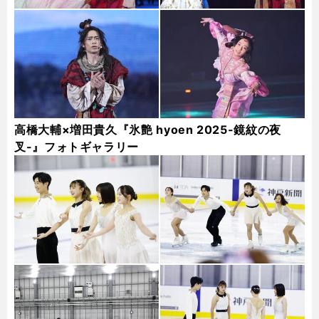
高橋大輔×増田貴久『氷艶 hyoen 2025-鏡紋の夜
叉-』フォトギャラリー