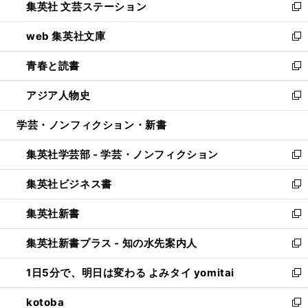
集英社 文芸ステーション
く
ィ
い
新
ン
ウ
し
web 集英社文庫
ド
ィ
い
新
ウ
ン
ウ
し
青春と読書
で
ド
ィ
い
新
開
ウ
ン
ウ
し
アジア人物史
く
で
ド
ィ
い
新
開
ウ
ン
ウ
し
学芸・ノンフィクション・新書
く
で
ド
ィ
い
開
ウ
ン
ウ
集英社学芸部 - 学芸・ノンフィクション
く
で
ド
ィ
新
開
ウ
ン
し
集英社ビジネス書
く
で
ド
い
新
開
ウ
ウ
し
集英社新書
く
で
ィ
い
新
開
ン
ウ
し
集英社新書プラス - 知の水先案内人
く
ド
ィ
い
新
ウ
ン
ウ
し
1日5分で、明日は変わる よみタイ yomitai
で
ド
ィ
い
新
開
ウ
ン
ウ
し
kotoba
く
で
ド
ィ
い
新