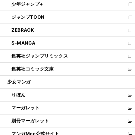
少年ジャンプ+
く
で
ド
ィ
い
新
開
ウ
ン
ウ
し
ジャンプTOON
く
で
ド
ィ
い
新
開
ウ
ン
ウ
し
ZEBRACK
く
で
ド
ィ
い
新
開
ウ
ン
ウ
し
S-MANGA
く
で
ド
ィ
い
新
開
ウ
ン
ウ
し
集英社ジャンプリミックス
く
で
ド
ィ
い
新
開
ウ
ン
ウ
し
集英社コミック文庫
く
で
ド
ィ
い
新
開
ウ
ン
ウ
し
少女マンガ
く
で
ド
ィ
い
開
ウ
ン
ウ
りぼん
く
で
ド
ィ
新
開
ウ
ン
し
マーガレット
く
で
ド
い
新
開
ウ
ウ
し
別冊マーガレット
く
で
ィ
い
新
開
ン
ウ
し
マンガMee公式サイト
く
ド
ィ
い
新