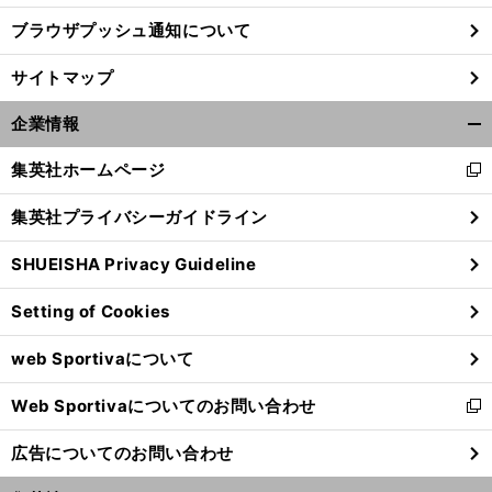
ブラウザプッシュ通知について
サイトマップ
企業情報
開
く/
集英社ホームページ
新
閉
し
じ
集英社プライバシーガイドライン
い
る
ウ
SHUEISHA Privacy Guideline
ィ
ン
Setting of Cookies
ド
ウ
web Sportivaについて
で
開
Web Sportivaについてのお問い合わせ
く
新
し
広告についてのお問い合わせ
い
ウ