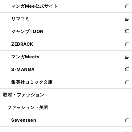
ン
ウ
し
マンガMee公式サイト
く
ド
ィ
い
新
ウ
ン
ウ
し
リマコミ
で
ド
ィ
い
新
開
ウ
ン
ウ
し
ジャンプTOON
く
で
ド
ィ
い
新
開
ウ
ン
ウ
し
ZEBRACK
く
で
ド
ィ
い
新
開
ウ
ン
ウ
し
マンガMeets
く
で
ド
ィ
い
新
開
ウ
ン
ウ
し
S-MANGA
く
で
ド
ィ
い
新
開
ウ
ン
ウ
し
集英社コミック文庫
く
で
ド
ィ
い
新
開
ウ
ン
ウ
し
取材・ファッション
く
で
ド
ィ
い
開
ウ
ン
ウ
ファッション・美容
く
で
ド
ィ
開
ウ
ン
Seventeen
く
で
ド
新
開
ウ
し