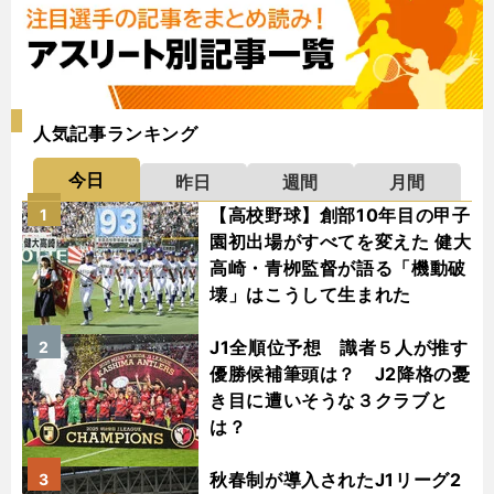
人気記事ランキング
今日
昨日
週間
月間
【高校野球】創部10年目の甲子
1
園初出場がすべてを変えた 健大
高崎・青栁監督が語る「機動破
壊」はこうして生まれた
J1全順位予想 識者５人が推す
2
優勝候補筆頭は？ J2降格の憂
き目に遭いそうな３クラブと
は？
秋春制が導入されたJ1リーグ2
3