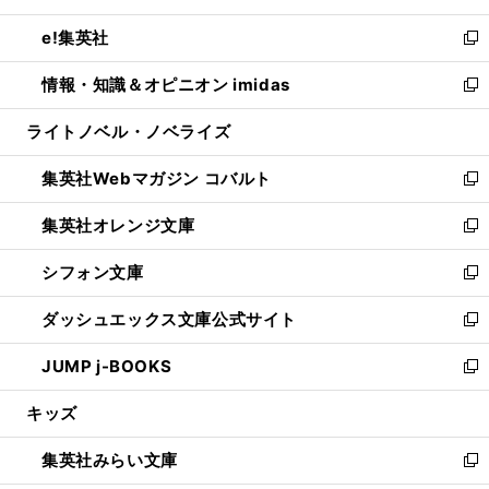
開
ウ
ン
ウ
し
e!集英社
く
で
ド
ィ
い
新
開
ウ
ン
ウ
し
情報・知識＆オピニオン imidas
く
で
ド
ィ
い
新
開
ウ
ン
ウ
し
ライトノベル・ノベライズ
く
で
ド
ィ
い
開
ウ
ン
ウ
集英社Webマガジン コバルト
く
で
ド
ィ
新
開
ウ
ン
し
集英社オレンジ文庫
く
で
ド
い
新
開
ウ
ウ
し
シフォン文庫
く
で
ィ
い
新
開
ン
ウ
し
ダッシュエックス文庫公式サイト
く
ド
ィ
い
新
ウ
ン
ウ
し
JUMP j-BOOKS
で
ド
ィ
い
新
開
ウ
ン
ウ
し
キッズ
く
で
ド
ィ
い
開
ウ
ン
ウ
集英社みらい文庫
く
で
ド
ィ
新
開
ウ
ン
し