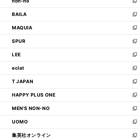
non-no
く
で
い
新
開
ウ
し
BAILA
く
ィ
い
新
ン
ウ
し
MAQUIA
ド
ィ
い
新
ウ
ン
ウ
し
SPUR
で
ド
ィ
い
新
開
ウ
ン
ウ
し
LEE
く
で
ド
ィ
い
新
開
ウ
ン
ウ
し
eclat
く
で
ド
ィ
い
新
開
ウ
ン
ウ
し
T JAPAN
く
で
ド
ィ
い
新
開
ウ
ン
ウ
し
HAPPY PLUS ONE
く
で
ド
ィ
い
新
開
ウ
ン
ウ
し
MEN'S NON-NO
く
で
ド
ィ
い
新
開
ウ
ン
ウ
し
UOMO
く
で
ド
ィ
い
新
開
ウ
ン
ウ
し
集英社オンライン
く
で
ド
ィ
い
新