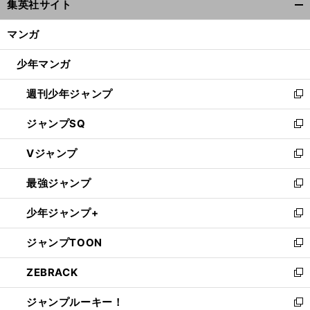
集英社サイト
ィ
開
ン
く/
マンガ
ド
閉
ウ
じ
少年マンガ
で
る
開
週刊少年ジャンプ
く
新
し
ジャンプSQ
い
新
ウ
し
Vジャンプ
ィ
い
新
ン
ウ
し
最強ジャンプ
ド
ィ
い
新
ウ
ン
ウ
し
少年ジャンプ+
で
ド
ィ
い
新
開
ウ
ン
ウ
し
ジャンプTOON
く
で
ド
ィ
い
新
開
ウ
ン
ウ
し
ZEBRACK
く
で
ド
ィ
い
新
開
ウ
ン
ウ
し
ジャンプルーキー！
く
で
ド
ィ
い
新