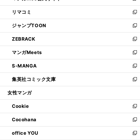
ウ
ン
ウ
し
リマコミ
で
ド
ィ
い
新
開
ウ
ン
ウ
し
ジャンプTOON
く
で
ド
ィ
い
新
開
ウ
ン
ウ
し
ZEBRACK
く
で
ド
ィ
い
新
開
ウ
ン
ウ
し
マンガMeets
く
で
ド
ィ
い
新
開
ウ
ン
ウ
し
S-MANGA
く
で
ド
ィ
い
新
開
ウ
ン
ウ
し
集英社コミック文庫
く
で
ド
ィ
い
新
開
ウ
ン
ウ
し
女性マンガ
く
で
ド
ィ
い
開
ウ
ン
ウ
Cookie
く
で
ド
ィ
新
開
ウ
ン
し
Cocohana
く
で
ド
い
新
開
ウ
ウ
し
office YOU
く
で
ィ
い
新
開