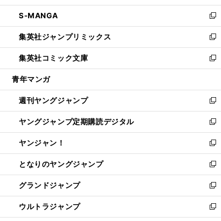
開
ウ
ン
ウ
し
S-MANGA
く
で
ド
ィ
い
新
開
ウ
ン
ウ
し
集英社ジャンプリミックス
く
で
ド
ィ
い
新
開
ウ
ン
ウ
し
集英社コミック文庫
く
で
ド
ィ
い
新
開
ウ
ン
ウ
し
青年マンガ
く
で
ド
ィ
い
開
ウ
ン
ウ
週刊ヤングジャンプ
く
で
ド
ィ
新
開
ウ
ン
し
ヤングジャンプ定期購読デジタル
く
で
ド
い
新
開
ウ
ウ
し
ヤンジャン！
く
で
ィ
い
新
開
ン
ウ
し
となりのヤングジャンプ
く
ド
ィ
い
新
ウ
ン
ウ
し
グランドジャンプ
で
ド
ィ
い
新
開
ウ
ン
ウ
し
ウルトラジャンプ
く
で
ド
ィ
い
新
開
ウ
ン
ウ
し