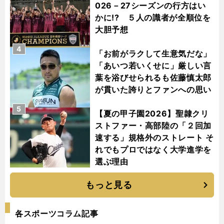
026－27シーズンの行方はい
かに!? ５人の識者が全順位を
大胆予想
4
「お前がラクして生意気だな」
「あいつ若いくせに」厳しい言
葉を浴びせられるも佐藤慎太郎
が貫いた誇りとファンへの思い
5
【夏の甲子園2026】聖隷クリ
ストファー・高部陸の「２回加
速する」規格外のストレート そ
れでもプロではなく大学進学を
選ぶ理由
もっと見る
各スポーツコラム記事