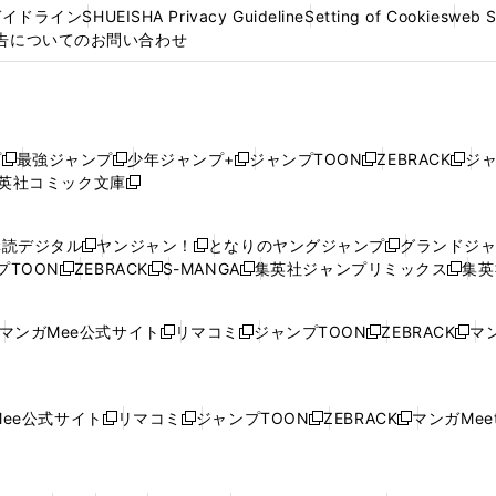
ガイドライン
SHUEISHA Privacy Guideline
Setting of Cookies
web 
告についてのお問い合わせ
プ
最強ジャンプ
少年ジャンプ+
ジャンプTOON
ZEBRACK
ジ
新
新
新
新
新
英社コミック文庫
し
新
し
し
し
し
い
い
し
い
い
い
ウ
ウ
い
ウ
ウ
ウ
購読デジタル
ヤンジャン！
となりのヤングジャンプ
グランドジ
新
新
新
ィ
ィ
ウ
ィ
ィ
ィ
プTOON
ZEBRACK
S-MANGA
集英社ジャンプリミックス
集英
新
し
新
し
新
し
新
ン
ン
ィ
ン
ン
ン
し
い
し
い
し
い
し
ド
ド
ン
ド
ド
ド
い
ウ
い
ウ
い
ウ
い
ウ
ウ
ド
ウ
ウ
ウ
マンガMee公式サイト
リマコミ
ジャンプTOON
ZEBRACK
マン
新
新
新
新
ウ
ィ
ウ
ィ
ウ
ィ
ウ
で
で
ウ
で
で
で
し
し
し
し
し
ィ
ン
ィ
ン
ィ
ン
ィ
開
開
で
開
開
開
い
い
い
い
い
ン
ド
ン
ド
ン
ド
ン
く
く
開
く
く
く
ウ
ウ
ウ
ウ
ウ
ド
ウ
ド
ウ
ド
ウ
ド
ee公式サイト
リマコミ
ジャンプTOON
ZEBRACK
マンガMeet
く
新
新
新
新
ィ
ィ
ィ
ィ
ィ
ウ
で
ウ
で
ウ
で
ウ
し
し
し
し
ン
ン
ン
ン
ン
で
開
で
開
で
開
で
い
い
い
い
ド
ド
ド
ド
ド
開
く
開
く
開
く
開
ウ
ウ
ウ
ウ