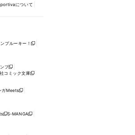
Sportivaについて
ャンプルーキー！
新
し
い
ウ
ャンプ
新
ィ
社コミック文庫
し
新
ン
い
し
ド
ウ
い
ウ
ガMeets
新
ィ
ウ
で
し
ン
ィ
開
い
ド
ン
く
ウ
ウ
ド
s
S-MANGA
新
新
ィ
で
ウ
し
し
ン
開
で
い
い
ド
く
開
ウ
ウ