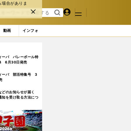
る場合がありま
マイペ
閉じ
検索
メニュ
ー
る
す
ジ
る
動画
インフォ
ャラリー (2ページ目)
ィーバ バレーボール特
.4 6月30日発売
ィーバ 部活特集号 3
売
などのお知らせが届く
通知を受け取る方法につ