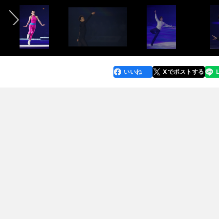
いいね
Xでポストする
line
faceboo
x
k