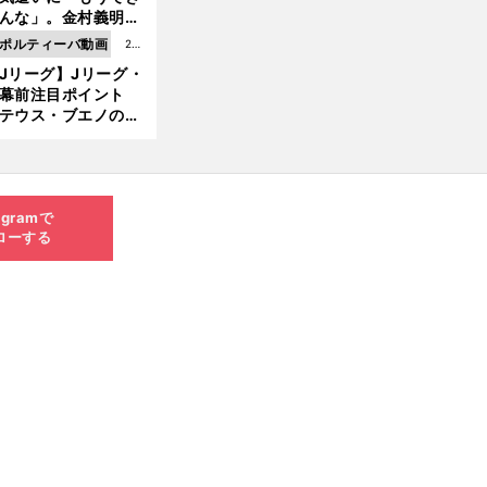
8.0
んな」。金村義明＆
6更
塚光二が明かす引退
ポルティーバ動画
202
新
ピソード！
Jリーグ】Jリーグ・
6.0
開幕前注目ポイント
8.0
テウス・ブエノの鹿
5更
移籍！ 恐るべし15
新
磯部怜夢！
agramで
ローする