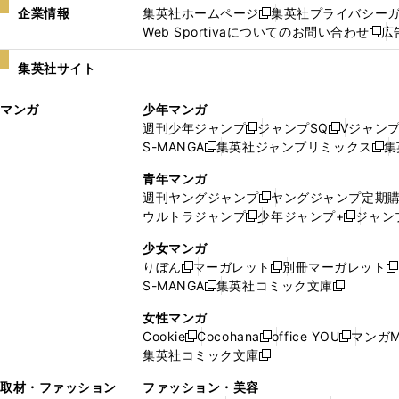
企業情報
集英社ホームページ
集英社プライバシー
新
Web Sportivaについてのお問い合わせ
広
し
新
い
し
集英社サイト
ウ
い
ィ
ウ
マンガ
少年マンガ
ン
ィ
週刊少年ジャンプ
ジャンプSQ
Vジャン
ド
ン
新
新
S-MANGA
集英社ジャンプリミックス
集
ウ
ド
新
し
し
新
で
ウ
し
い
い
し
青年マンガ
開
で
い
ウ
ウ
い
週刊ヤングジャンプ
ヤングジャンプ定期
新
く
開
ウ
ィ
ィ
ウ
ウルトラジャンプ
少年ジャンプ+
ジャン
新
し
新
く
ィ
ン
ン
ィ
し
い
し
ン
ド
ド
ン
少女マンガ
い
ウ
い
ド
ウ
ウ
ド
りぼん
マーガレット
別冊マーガレット
新
新
新
ウ
ィ
ウ
ウ
で
で
ウ
S-MANGA
集英社コミック文庫
し
新
し
新
ィ
ン
ィ
で
開
開
で
い
し
い
し
ン
ド
ン
女性マンガ
開
く
く
開
ウ
い
ウ
い
ド
ウ
ド
Cookie
Cocohana
office YOU
マンガM
く
く
新
新
新
ィ
ウ
ィ
ウ
ウ
で
ウ
集英社コミック文庫
し
新
し
し
ン
ィ
ン
ィ
で
開
で
い
し
い
い
ド
ン
ド
ン
取材・ファッション
ファッション・美容
開
く
開
ウ
い
ウ
ウ