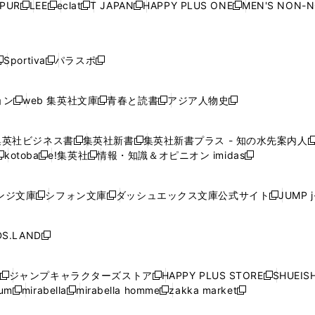
ウ
ウ
ウ
ウ
ウ
PUR
LEE
eclat
T JAPAN
HAPPY PLUS ONE
MEN'S NON-
く
く
く
く
新
新
新
新
新
ィ
ィ
ィ
ィ
で
で
で
で
で
し
し
し
し
し
ン
ン
ン
ン
開
開
開
開
開
い
い
い
い
い
ド
ド
ド
ド
く
く
く
く
く
ウ
ウ
ウ
ウ
ウ
ウ
ウ
ウ
ウ
Sportiva
パラスポ
新
新
ィ
ィ
ィ
ィ
ィ
で
で
で
で
し
し
し
ン
ン
ン
ン
ン
開
開
開
開
い
い
い
ド
ド
ド
ド
ド
ョン
web 集英社文庫
青春と読書
アジア人物史
く
く
く
く
新
新
新
新
ウ
ウ
ウ
ウ
ウ
ウ
ウ
ウ
し
し
し
し
ィ
ィ
ィ
で
で
で
で
で
い
い
い
い
ン
ン
ン
集英社ビジネス書
集英社新書
集英社新書プラス - 知の水先案内人
開
開
開
開
開
新
新
新
ウ
ウ
ウ
ウ
ド
ド
ド
kotoba
e!集英社
情報・知識＆オピニオン imidas
く
く
く
く
く
新
し
新
し
新
ィ
ィ
ィ
ィ
ウ
ウ
ウ
し
し
い
し
い
し
ン
ン
ン
ン
で
で
で
い
い
ウ
い
ウ
い
ド
ド
ド
ド
ンジ文庫
シフォン文庫
ダッシュエックス文庫公式サイト
JUMP 
開
開
開
新
新
新
ウ
ウ
ィ
ウ
ィ
ウ
ウ
ウ
ウ
ウ
く
く
く
し
し
し
ィ
ィ
ン
ィ
ン
ィ
で
で
で
で
い
い
い
ン
ン
ド
ン
ド
ン
S.LAND
開
開
開
開
新
ウ
ウ
ウ
ド
ド
ウ
ド
ウ
ド
く
く
く
く
し
ィ
ィ
ィ
ウ
ウ
で
ウ
で
ウ
い
ン
ン
ン
ジャンプキャラクターズストア
HAPPY PLUS STORE
SHUEIS
で
で
開
で
開
で
新
新
新
ウ
ド
ド
ド
ium
mirabella
mirabella homme
zakka market
開
開
く
開
く
開
し
新
新
新
し
新
し
ィ
ウ
ウ
ウ
く
く
く
く
い
し
し
い
し
し
い
ン