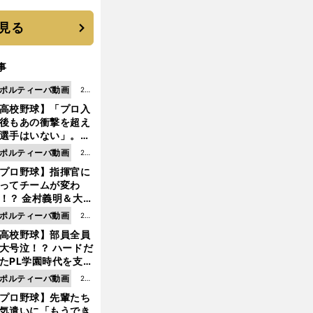
に３年目のNBA挑戦
続く
見る
事
ポルティーバ動画
202
高校野球】「プロ入
6.0
後もあの衝撃を超え
8.0
選手はいない」。PL
6更
園トリオが衝撃を受
ポルティーバ動画
202
新
た選手
プロ野球】指揮官に
6.0
ってチームが変わ
8.0
！？ 金村義明＆大塚
6更
二が語る歴代監督エ
ポルティーバ動画
202
新
ソード
高校野球】部員全員
6.0
大号泣！？ ハードだ
8.0
たPL学園時代を支え
6更
ものとは
ポルティーバ動画
202
新
プロ野球】先輩たち
6.0
気遣いに「もうでき