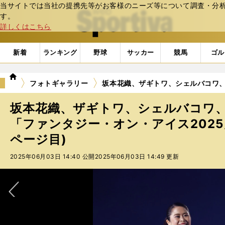
当サイトでは当社の提携先等がお客様のニーズ等について調査・分析し
web Sportiva (webスポルティーバ)
す。
詳しくはこちら
新着
ランキング
野球
サッカー
競馬
ゴル
we
フォトギャラリー
坂本花織、ザギトワ、シェルバコワ、チ
b
ス
坂本花織、ザギトワ、シェルバコワ、
ポ
ル
「ファンタジー・オン・アイス2025
テ
ページ目)
ィ
ー
2025年06月03日 14:40 公開
2025年06月03日 14:49 更新
バ