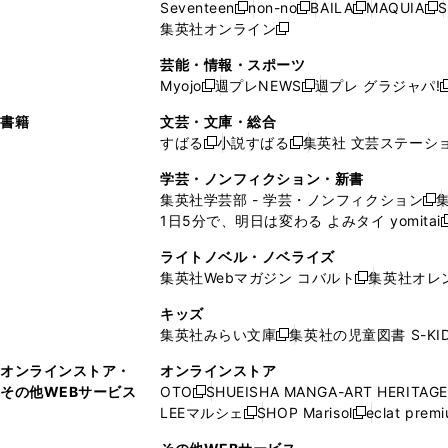
ウ
ド
ウ
ド
Seventeen
non-no
BAILA
MAQUIA
S
く
く
新
新
新
新
ィ
ウ
ィ
ィ
で
ウ
で
ウ
集英社オンライン
し
新
し
し
し
ン
ィ
ン
ン
開
で
開
で
い
し
い
い
い
ド
ン
ド
ド
芸能・情報・スポーツ
く
開
く
開
ウ
い
ウ
ウ
ウ
ウ
ド
ウ
ウ
Myojo
週プレNEWS
週プレ グラジャパ!
く
く
新
新
新
ィ
ウ
ィ
ィ
ィ
で
ウ
で
で
し
し
ン
ィ
ン
ン
ン
書籍
文芸・文庫・総合
開
で
開
開
い
い
ド
ン
ド
ド
ド
すばる
小説すばる
集英社 文芸ステーシ
く
開
く
く
新
新
ウ
ウ
ウ
ド
ウ
ウ
ウ
く
し
し
ィ
ィ
学芸・ノンフィクション・新書
で
ウ
で
で
で
い
い
ン
ン
集英社学芸部 - 学芸・ノンフィクション
開
で
開
開
開
新
ウ
ウ
ド
ド
1日5分で、明日は変わる よみタイ yomitai
く
開
く
く
く
し
新
ィ
ィ
ウ
ウ
く
い
ン
ン
ライトノベル・ノベライズ
で
で
ウ
ド
ド
集英社Webマガジン コバルト
集英社オレ
開
開
新
ィ
ウ
ウ
く
く
し
ン
キッズ
で
で
い
ド
集英社みらい文庫
集英社の児童図書 S-KID
開
開
新
ウ
ウ
く
く
し
ィ
オンラインストア・
オンラインストア
で
い
ン
その他WEBサービス
OTO
SHUEISHA MANGA-ART HERITAGE
開
新
ウ
ド
LEEマルシェ
SHOP Marisol
eclat prem
く
し
新
新
ィ
ウ
い
し
し
ン