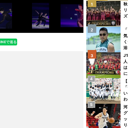
秋
1
リ
ズ
を
「
2
気
く
LINEで送る
浴
太
J
3
ァ
人
は
に
4
と
【
「
い
わ
5
だ
河
グ
ッ
り