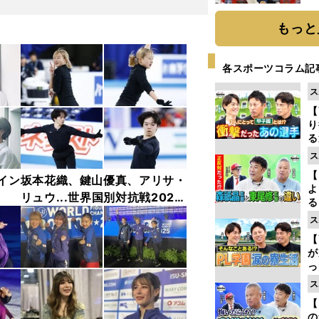
糧
は
もっと
各スポーツコラム記
ス
【
り
る
学
ス
け
【
イン
坂本花織、鍵山優真、アリサ・
よ
リュウ...世界国別対抗戦2025
る
フォトギャラリー
光
ス
ピ
【
が
っ
た
ス
【
の