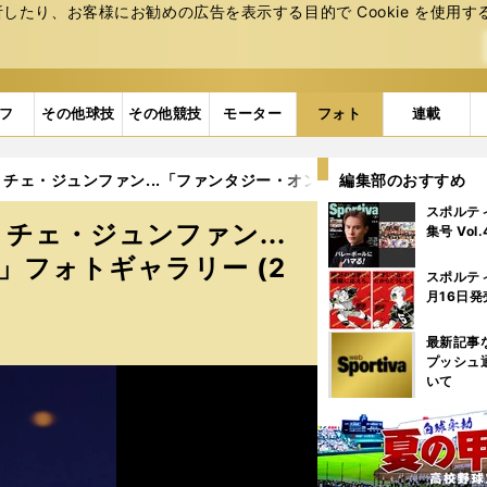
たり、お客様にお勧めの広告を表⽰する⽬的で Cookie を使⽤す
フ
その他球技
その他競技
モーター
フォト
連載
ェ・ジュンファン...「ファンタジー・オン・アイス2025」フォトギ
編集部のおすすめ
スポルテ
チェ・ジュンファン...
集号 Vol
」フォトギャラリー (2
スポルテ
月16日発
最新記事
プッシュ
いて