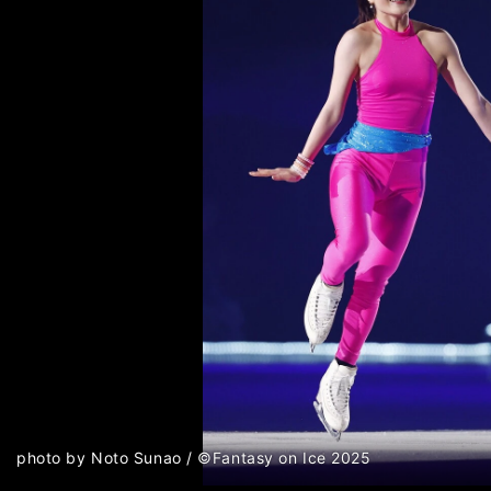
次へ
前へ
photo by Noto Sunao / ©Fantasy on Ice 2025
photo by Noto Sunao / ©Fantasy on Ice 2025
photo by Noto Sunao / ©Fantasy on Ice 2025
photo by Noto Sunao / ©Fantasy on Ice 2025
photo by Noto Sunao / ©Fantasy on Ice 2025
photo by Noto Sunao / ©Fantasy on Ice 2025
photo by Noto Sunao / ©Fantasy on Ice 2025
photo by Noto Sunao / ©Fantasy on Ice 2025
photo by Noto Sunao / ©Fantasy on Ice 2025
photo by Noto Sunao / ©Fantasy on Ice 2025
photo by Noto Sunao / ©Fantasy on Ice 2025
photo by Noto Sunao / ©Fantasy on Ice 2025
photo by Noto Sunao / ©Fantasy on Ice 2025
photo by Noto Sunao / ©Fantasy on Ice 2025
photo by Noto Sunao / ©Fantasy on Ice 2025
photo by Noto Sunao / ©Fantasy on Ice 2025
photo by Noto Sunao / ©Fantasy on Ice 2025
photo by Noto Sunao / ©Fantasy on Ice 2025
photo by Noto Sunao / ©Fantasy on Ice 2025
photo by Noto Sunao / ©Fantasy on Ice 2025
photo by Noto Sunao / ©Fantasy on Ice 2025
photo by Noto Sunao / ©Fantasy on Ice 2025
photo by Noto Sunao / ©Fantasy on Ice 2025
photo by Noto Sunao / ©Fantasy on Ice 2025
photo by Noto Sunao / ©Fantasy on Ice 2025
photo by Noto Sunao / ©Fantasy on Ice 2025
photo by Noto Sunao / ©Fantasy on Ice 2025