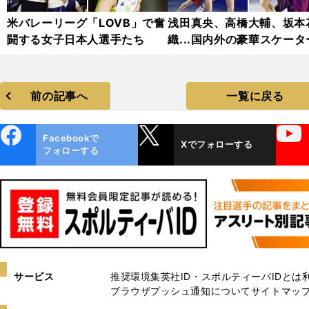
米バレーリーグ「LOVB」で奮
浅田真央、高橋大輔、坂本
闘する女子日本人選手たち
織...国内外の豪華スケータ
集結「スターズ・オン・ア
2025」フォトギャラリー
前の記事へ
一覧に戻る
ebo
X
YouTube
Facebookで
Xでフォローする
ok
フォローする
サービス
推奨環境
集英社ID・スポルティーバIDとは
ブラウザプッシュ通知について
サイトマッ