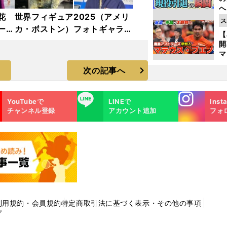
へ
花
世界フィギュア2025（アメリ
大
ス
エ
ーが
カ・ボストン）フォトギャラリ
【
イス
ー
マ
島
次の記事へ
歳
Instagra
LINE
YouTubeで
LINEで
Inst
m
チャンネル登録
アカウント追加
フォ
利用規約・会員規約
特定商取引法に基づく表示・その他の事項
プ