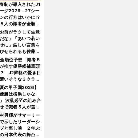
春制が導入されたJ1
ーグ2026－27シー
ンの行方はいかに!?
５人の識者が全順位
大胆予想
お前がラクして生意
だな」「あいつ若い
せに」厳しい言葉を
びせられるも佐藤慎
郎が貫いた誇りとフ
1全順位予想 識者５
ンへの思い
が推す優勝候補筆頭
？ J2降格の憂き目
遭いそうな３クラブ
は？
夏の甲子園2026】
優勝は横浜じゃな
」 波乱必至の組み合
せで識者５人が選ん
優勝校はここだ！
村勇輝がサマーリー
で示したリーダーシ
プと悔し涙 ２年ぶ
の日本代表の舞台を