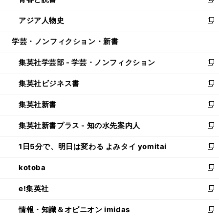
ィ
い
新
開
ウ
ン
ウ
し
アジア人物史
く
で
ド
ィ
い
新
開
ウ
ン
ウ
し
学芸・ノンフィクション・新書
く
で
ド
ィ
い
開
ウ
ン
ウ
集英社学芸部 - 学芸・ノンフィクション
く
で
ド
ィ
新
開
ウ
ン
し
集英社ビジネス書
く
で
ド
い
新
開
ウ
ウ
し
集英社新書
く
で
ィ
い
新
開
ン
ウ
し
集英社新書プラス - 知の水先案内人
く
ド
ィ
い
新
ウ
ン
ウ
し
1日5分で、明日は変わる よみタイ yomitai
で
ド
ィ
い
新
開
ウ
ン
ウ
し
kotoba
く
で
ド
ィ
い
新
開
ウ
ン
ウ
し
e!集英社
く
で
ド
ィ
い
新
開
ウ
ン
ウ
し
情報・知識＆オピニオン imidas
く
で
ド
ィ
い
新