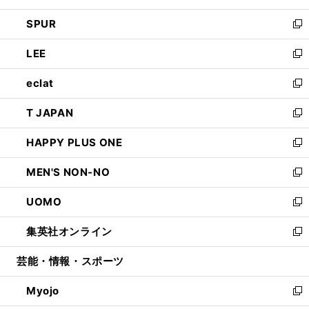
ウ
ン
ウ
し
SPUR
で
ド
ィ
い
新
開
ウ
ン
ウ
し
LEE
く
で
ド
ィ
い
新
開
ウ
ン
ウ
し
eclat
く
で
ド
ィ
い
新
開
ウ
ン
ウ
し
T JAPAN
く
で
ド
ィ
い
新
開
ウ
ン
ウ
し
HAPPY PLUS ONE
く
で
ド
ィ
い
新
開
ウ
ン
ウ
し
MEN'S NON-NO
く
で
ド
ィ
い
新
開
ウ
ン
ウ
し
UOMO
く
で
ド
ィ
い
新
開
ウ
ン
ウ
し
集英社オンライン
く
で
ド
ィ
い
新
開
ウ
ン
ウ
し
芸能・情報・スポーツ
く
で
ド
ィ
い
開
ウ
ン
ウ
Myojo
く
で
ド
ィ
新
開
ウ
ン
し