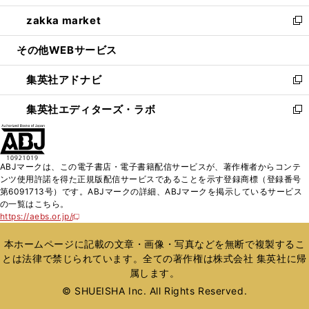
開
ウ
ン
ウ
し
zakka market
く
で
ド
ィ
い
新
開
ウ
ン
ウ
し
その他WEBサービス
く
で
ド
ィ
い
開
ウ
ン
ウ
集英社アドナビ
く
で
ド
ィ
新
開
ウ
ン
し
集英社エディターズ・ラボ
く
で
ド
い
新
開
ウ
ウ
し
く
で
ィ
い
開
ン
ウ
ABJマークは、この電子書店・電子書籍配信サービスが、著作権者からコンテ
く
ド
ィ
ンツ使用許諾を得た正規版配信サービスであることを示す登録商標（登録番号
ウ
ン
第6091713号）です。ABJマークの詳細、ABJマークを掲示しているサービス
で
ド
の一覧はこちら。
開
ウ
https://aebs.or.jp/
新
く
で
し
い
開
本ホームページに記載の文章・画像・写真などを無断で複製するこ
ウ
く
とは法律で禁じられています。全ての著作権は株式会社 集英社に帰
ィ
属します。
ン
ド
© SHUEISHA Inc. All Rights Reserved.
ウ
で