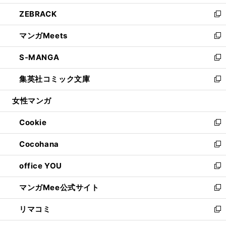
開
ウ
ン
ウ
し
ZEBRACK
く
で
ド
ィ
い
新
開
ウ
ン
ウ
し
マンガMeets
く
で
ド
ィ
い
新
開
ウ
ン
ウ
し
S-MANGA
く
で
ド
ィ
い
新
開
ウ
ン
ウ
し
集英社コミック文庫
く
で
ド
ィ
い
新
開
ウ
ン
ウ
し
女性マンガ
く
で
ド
ィ
い
開
ウ
ン
ウ
Cookie
く
で
ド
ィ
新
開
ウ
ン
し
Cocohana
く
で
ド
い
新
開
ウ
ウ
し
office YOU
く
で
ィ
い
新
開
ン
ウ
し
マンガMee公式サイト
く
ド
ィ
い
新
ウ
ン
ウ
し
リマコミ
で
ド
ィ
い
新
開
ウ
ン
ウ
し