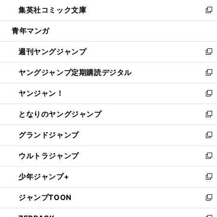
ン
ウ
し
集英社コミック文庫
く
で
ド
ィ
い
新
開
ウ
ン
ウ
し
青年マンガ
く
で
ド
ィ
い
開
ウ
ン
ウ
週刊ヤングジャンプ
く
で
ド
ィ
新
開
ウ
ン
し
ヤングジャンプ定期購読デジタル
く
で
ド
い
新
開
ウ
ウ
し
ヤンジャン！
く
で
ィ
い
新
開
ン
ウ
し
となりのヤングジャンプ
く
ド
ィ
い
新
ウ
ン
ウ
し
グランドジャンプ
で
ド
ィ
い
新
開
ウ
ン
ウ
し
ウルトラジャンプ
く
で
ド
ィ
い
新
開
ウ
ン
ウ
し
少年ジャンプ+
く
で
ド
ィ
い
新
開
ウ
ン
ウ
し
ジャンプTOON
く
で
ド
ィ
い
新
開
ウ
ン
ウ
し