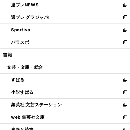
週プレNEWS
く
で
ド
い
新
開
ウ
ウ
し
週プレ グラジャパ!
く
で
ィ
い
新
開
ン
ウ
し
Sportiva
く
ド
ィ
い
新
ウ
ン
ウ
し
パラスポ
で
ド
ィ
い
新
開
ウ
ン
ウ
し
書籍
く
で
ド
ィ
い
開
ウ
ン
ウ
文芸・文庫・総合
く
で
ド
ィ
開
ウ
ン
すばる
く
で
ド
新
開
ウ
し
小説すばる
く
で
い
新
開
ウ
し
集英社 文芸ステーション
く
ィ
い
新
ン
ウ
し
web 集英社文庫
ド
ィ
い
新
ウ
ン
ウ
し
青春と読書
で
ド