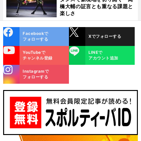
橋大輔の証言とも重なる課題と
楽しさ
cebo
X
Facebookで
Xでフォローする
ok
フォローする
uTube
LINE
YouTubeで
LINEで
チャンネル登録
アカウント追加
stagra
Instagramで
m
フォローする
。