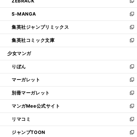
ZEBRACK
く
で
ド
ィ
い
新
開
ウ
ン
ウ
し
S-MANGA
く
で
ド
ィ
い
新
開
ウ
ン
ウ
し
集英社ジャンプリミックス
く
で
ド
ィ
い
新
開
ウ
ン
ウ
し
集英社コミック文庫
く
で
ド
ィ
い
新
開
ウ
ン
ウ
し
少女マンガ
く
で
ド
ィ
い
開
ウ
ン
ウ
りぼん
く
で
ド
ィ
新
開
ウ
ン
し
マーガレット
く
で
ド
い
新
開
ウ
ウ
し
別冊マーガレット
く
で
ィ
い
新
開
ン
ウ
し
マンガMee公式サイト
く
ド
ィ
い
新
ウ
ン
ウ
し
リマコミ
で
ド
ィ
い
新
開
ウ
ン
ウ
し
ジャンプTOON
く
で
ド
ィ
い
新