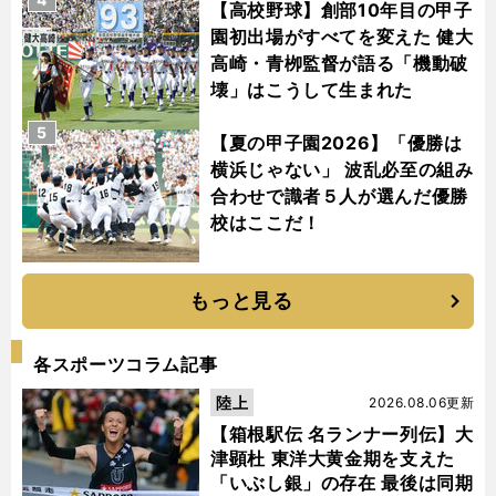
【高校野球】創部10年目の甲子
園初出場がすべてを変えた 健大
高崎・青栁監督が語る「機動破
壊」はこうして生まれた
5
【夏の甲子園2026】「優勝は
横浜じゃない」 波乱必至の組み
合わせで識者５人が選んだ優勝
校はここだ！
もっと見る
各スポーツコラム記事
陸上
2026.08.06更新
【箱根駅伝 名ランナー列伝】大
津顕杜 東洋大黄金期を支えた
「いぶし銀」の存在 最後は同期