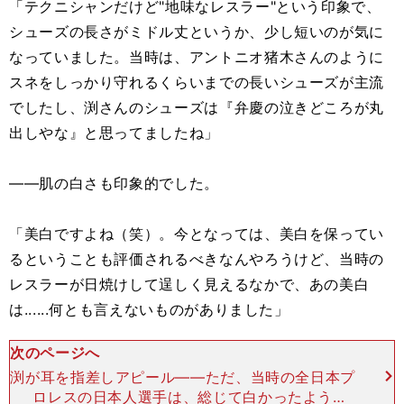
「テクニシャンだけど"地味なレスラー"という印象で、
シューズの長さがミドル丈というか、少し短いのが気に
なっていました。当時は、アントニオ猪木さんのように
スネをしっかり守れるくらいまでの長いシューズが主流
でしたし、渕さんのシューズは『弁慶の泣きどころが丸
出しやな』と思ってましたね」
――肌の白さも印象的でした。
「美白ですよね（笑）。今となっては、美白を保ってい
るということも評価されるべきなんやろうけど、当時の
レスラーが日焼けして逞しく見えるなかで、あの美白
は......何とも言えないものがありました」
次のページへ
渕が耳を指差しアピール――ただ、当時の全日本プ
ロレスの日本人選手は、総じて白かったよう