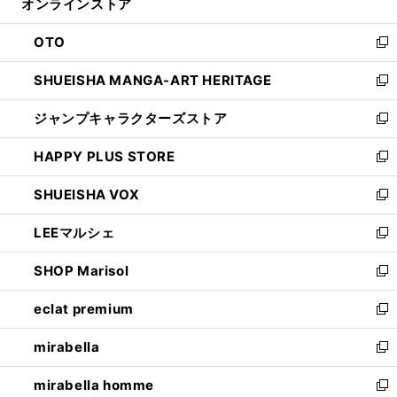
オンラインストア
く
ド
ィ
ウ
ン
OTO
で
ド
新
開
ウ
し
SHUEISHA MANGA-ART HERITAGE
く
で
い
新
開
ウ
し
ジャンプキャラクターズストア
く
ィ
い
新
ン
ウ
し
HAPPY PLUS STORE
ド
ィ
い
新
ウ
ン
ウ
し
SHUEISHA VOX
で
ド
ィ
い
新
開
ウ
ン
ウ
し
LEEマルシェ
く
で
ド
ィ
い
新
開
ウ
ン
ウ
し
SHOP Marisol
く
で
ド
ィ
い
新
開
ウ
ン
ウ
し
eclat premium
く
で
ド
ィ
い
新
開
ウ
ン
ウ
し
mirabella
く
で
ド
ィ
い
新
開
ウ
ン
ウ
し
mirabella homme
く
で
ド
ィ
い
新