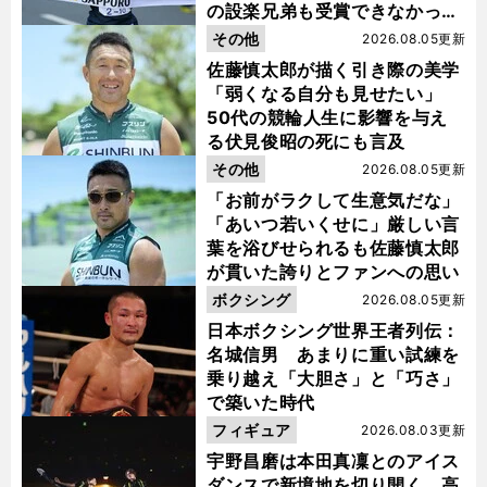
の設楽兄弟も受賞できなかった
金栗杯に輝く
その他
2026.08.05更新
佐藤慎太郎が描く引き際の美学
「弱くなる自分も見せたい」
50代の競輪人生に影響を与え
る伏見俊昭の死にも言及
その他
2026.08.05更新
「お前がラクして生意気だな」
「あいつ若いくせに」厳しい言
葉を浴びせられるも佐藤慎太郎
が貫いた誇りとファンへの思い
ボクシング
2026.08.05更新
日本ボクシング世界王者列伝：
名城信男 あまりに重い試練を
乗り越え「大胆さ」と「巧さ」
で築いた時代
フィギュア
2026.08.03更新
宇野昌磨は本田真凜とのアイス
ダンスで新境地を切り開く 高