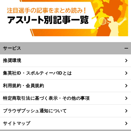
、
。
！
前
へ
サービス
開
く/
推奨環境
閉
じ
集英社ID・スポルティーバIDとは
る
利用規約・会員規約
特定商取引法に基づく表示・その他の事項
ブラウザプッシュ通知について
サイトマップ