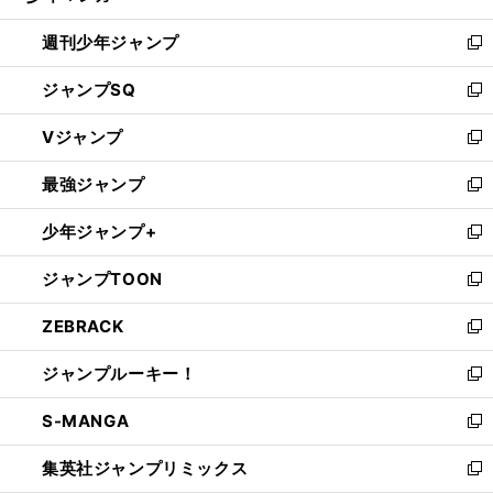
る
開
週刊少年ジャンプ
く
新
し
ジャンプSQ
い
新
ウ
し
Vジャンプ
ィ
い
新
ン
ウ
し
最強ジャンプ
ド
ィ
い
新
ウ
ン
ウ
し
少年ジャンプ+
で
ド
ィ
い
新
開
ウ
ン
ウ
し
ジャンプTOON
く
で
ド
ィ
い
新
開
ウ
ン
ウ
し
ZEBRACK
く
で
ド
ィ
い
新
開
ウ
ン
ウ
し
ジャンプルーキー！
く
で
ド
ィ
い
新
開
ウ
ン
ウ
し
S-MANGA
く
で
ド
ィ
い
新
開
ウ
ン
ウ
し
集英社ジャンプリミックス
く
で
ド
ィ
い
新
開
ウ