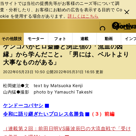
当サイトでは当社の提携先等がお客様のニーズ等について調
査・分析したり、お客様にお勧めの広告を表⽰する⽬的で Co
閉じ
okie を使⽤する場合があります。
詳しくはこちら
る
マイペ
web Sportiva (webスポルティーバ)
検索
メニュ
we
ー
その他競技の記事一覧
格闘技
プロレス
ケンコ
b
ジ
その他競技
モーター
フォト
連載
動画
イン
ス
ケンコバがヒロ斎藤と渕正信の「流血の因
ポ
縁」から学んだこと。「男には、ベルトより
ル
大事なものがある」
テ
ィ
2022年05月23日 10:50 公開
2022年05月31日 16:55 更新
ー
バ
松岡健治●文 text by Matsuoka Kenji
山内猛●撮影 photo by Yamauchi Takeshi
ケンドーコバヤシ
令和に語り継ぎたいプロレス名勝負
（３）前編
（連載第２回：前田日明VS藤波辰巳の大流血戦で「受け