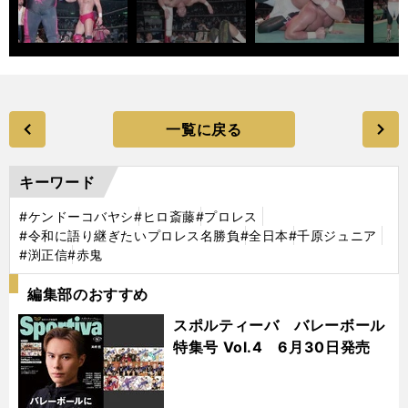
一覧に戻る
キーワード
#ケンドーコバヤシ
#ヒロ斎藤
#プロレス
#令和に語り継ぎたいプロレス名勝負
#全日本
#千原ジュニア
#渕正信
#赤鬼
編集部のおすすめ
スポルティーバ バレーボール
特集号 Vol.4 6月30日発売