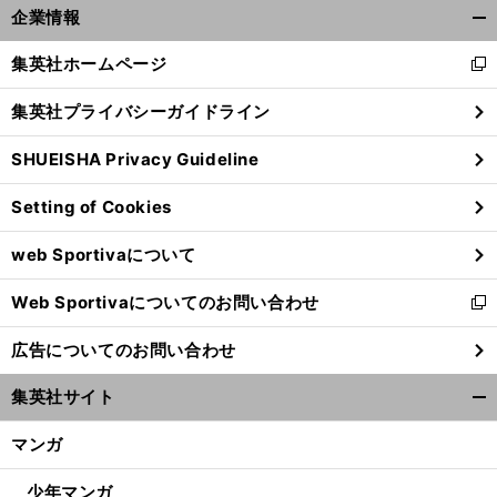
企業情報
開
く/
集英社ホームページ
新
閉
し
じ
集英社プライバシーガイドライン
い
る
ウ
SHUEISHA Privacy Guideline
ィ
ン
Setting of Cookies
ド
ウ
web Sportivaについて
で
開
Web Sportivaについてのお問い合わせ
く
新
し
広告についてのお問い合わせ
い
ウ
集英社サイト
ィ
開
ン
く/
マンガ
ド
閉
ウ
じ
少年マンガ
で