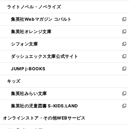
開
ウ
ン
ウ
し
ライトノベル・ノベライズ
く
で
ド
ィ
い
開
ウ
ン
ウ
集英社Webマガジン コバルト
く
で
ド
ィ
新
開
ウ
ン
し
集英社オレンジ文庫
く
で
ド
い
新
開
ウ
ウ
し
シフォン文庫
く
で
ィ
い
新
開
ン
ウ
し
ダッシュエックス文庫公式サイト
く
ド
ィ
い
新
ウ
ン
ウ
し
JUMP j-BOOKS
で
ド
ィ
い
新
開
ウ
ン
ウ
し
キッズ
く
で
ド
ィ
い
開
ウ
ン
ウ
集英社みらい文庫
く
で
ド
ィ
新
開
ウ
ン
し
集英社の児童図書 S-KIDS.LAND
く
で
ド
い
新
開
ウ
ウ
し
オンラインストア・
その他WEBサービス
く
で
ィ
い
開
ン
ウ