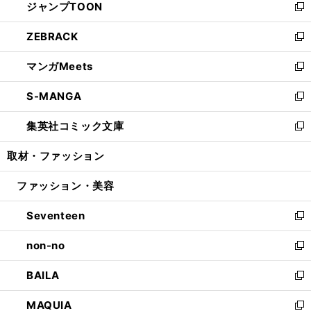
ジャンプTOON
く
で
ド
ィ
い
新
開
ウ
ン
ウ
し
ZEBRACK
く
で
ド
ィ
い
新
開
ウ
ン
ウ
し
マンガMeets
く
で
ド
ィ
い
新
開
ウ
ン
ウ
し
S-MANGA
く
で
ド
ィ
い
新
開
ウ
ン
ウ
し
集英社コミック文庫
く
で
ド
ィ
い
新
開
ウ
ン
ウ
し
取材・ファッション
く
で
ド
ィ
い
開
ウ
ン
ウ
ファッション・美容
く
で
ド
ィ
開
ウ
ン
Seventeen
く
で
ド
新
開
ウ
し
non-no
く
で
い
新
開
ウ
し
BAILA
く
ィ
い
新
ン
ウ
し
MAQUIA
ド
ィ
い
新