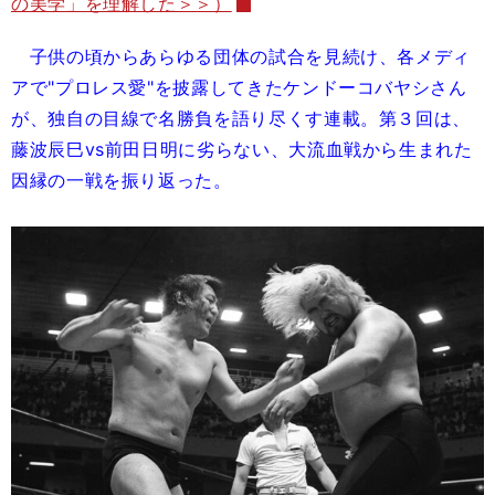
の美学」を理解した＞＞）
子供の頃からあらゆる団体の試合を見続け、各メディ
アで"プロレス愛"を披露してきたケンドーコバヤシさん
が、独自の目線で名勝負を語り尽くす連載。第３回は、
藤波辰巳vs前田日明に劣らない、大流血戦から生まれた
因縁の一戦を振り返った。