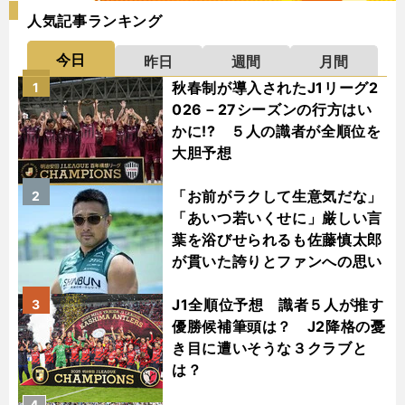
人気記事ランキング
今日
昨日
週間
月間
秋春制が導入されたJ1リーグ2
1
026－27シーズンの行方はい
かに!? ５人の識者が全順位を
大胆予想
「お前がラクして生意気だな」
2
「あいつ若いくせに」厳しい言
葉を浴びせられるも佐藤慎太郎
が貫いた誇りとファンへの思い
J1全順位予想 識者５人が推す
3
優勝候補筆頭は？ J2降格の憂
き目に遭いそうな３クラブと
は？
4