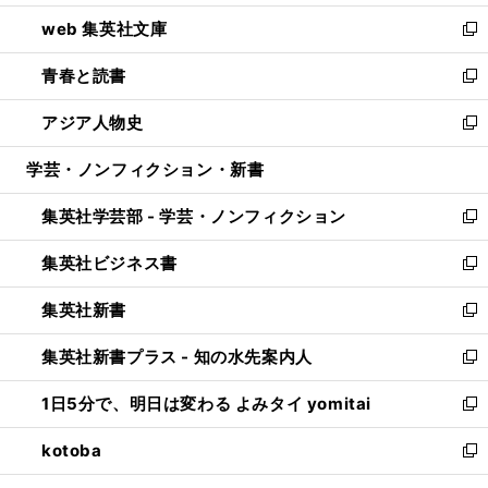
ン
ウ
し
web 集英社文庫
ド
ィ
い
新
ウ
ン
ウ
し
青春と読書
で
ド
ィ
い
新
開
ウ
ン
ウ
し
アジア人物史
く
で
ド
ィ
い
新
開
ウ
ン
ウ
し
学芸・ノンフィクション・新書
く
で
ド
ィ
い
開
ウ
ン
ウ
集英社学芸部 - 学芸・ノンフィクション
く
で
ド
ィ
新
開
ウ
ン
し
集英社ビジネス書
く
で
ド
い
新
開
ウ
ウ
し
集英社新書
く
で
ィ
い
新
開
ン
ウ
し
集英社新書プラス - 知の水先案内人
く
ド
ィ
い
新
ウ
ン
ウ
し
1日5分で、明日は変わる よみタイ yomitai
で
ド
ィ
い
新
開
ウ
ン
ウ
し
kotoba
く
で
ド
ィ
い
新
開
ウ
ン
ウ
し