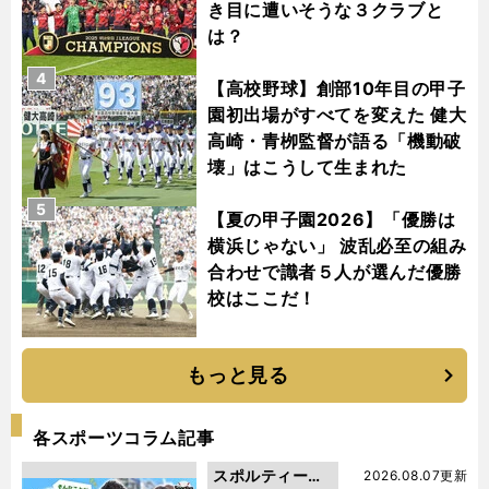
き目に遭いそうな３クラブと
は？
4
【高校野球】創部10年目の甲子
園初出場がすべてを変えた 健大
高崎・青栁監督が語る「機動破
壊」はこうして生まれた
5
【夏の甲子園2026】「優勝は
横浜じゃない」 波乱必至の組み
合わせで識者５人が選んだ優勝
校はここだ！
もっと見る
各スポーツコラム記事
スポルティーバ
2026.08.07更新