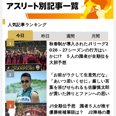
人気記事ランキング
今日
昨日
週間
月間
秋春制が導入されたJ1リーグ2
1
026－27シーズンの行方はい
かに!? ５人の識者が全順位を
大胆予想
「お前がラクして生意気だな」
2
「あいつ若いくせに」厳しい言
葉を浴びせられるも佐藤慎太郎
が貫いた誇りとファンへの思い
J1全順位予想 識者５人が推す
3
優勝候補筆頭は？ J2降格の憂