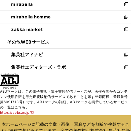
mirabella
く
で
ド
ィ
い
新
開
ウ
ン
ウ
し
mirabella homme
く
で
ド
ィ
い
新
開
ウ
ン
ウ
し
zakka market
く
で
ド
ィ
い
新
開
ウ
ン
ウ
し
その他WEBサービス
く
で
ド
ィ
い
開
ウ
ン
ウ
集英社アドナビ
く
で
ド
ィ
新
開
ウ
ン
し
集英社エディターズ・ラボ
く
で
ド
い
新
開
ウ
ウ
し
く
で
ィ
い
開
ン
ウ
ABJマークは、この電子書店・電子書籍配信サービスが、著作権者からコンテ
く
ド
ィ
ンツ使用許諾を得た正規版配信サービスであることを示す登録商標（登録番号
ウ
ン
第6091713号）です。ABJマークの詳細、ABJマークを掲示しているサービス
で
ド
の一覧はこちら。
開
ウ
https://aebs.or.jp/
新
く
で
し
い
開
本ホームページに記載の文章・画像・写真などを無断で複製するこ
ウ
く
とは法律で禁じられています。全ての著作権は株式会社 集英社に帰