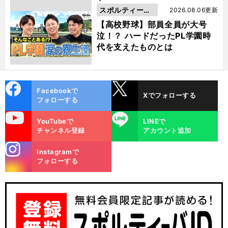
スポルティーバ
2026.08.06更新
動画
【高校野球】部員全員が大号
泣！？ ハードだったPL学園時
代を支えたものとは
cebo
X
Facebookで
Xでフォローする
ok
フォローする
uTube
LINE
YouTubeで
LINEで
チャンネル登録
アカウント追加
stagra
Instagramで
m
フォローする