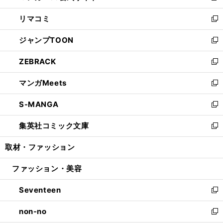
ウ
ン
ウ
し
リマコミ
で
ド
ィ
い
新
開
ウ
ン
ウ
し
ジャンプTOON
く
で
ド
ィ
い
新
開
ウ
ン
ウ
し
ZEBRACK
く
で
ド
ィ
い
新
開
ウ
ン
ウ
し
マンガMeets
く
で
ド
ィ
い
新
開
ウ
ン
ウ
し
S-MANGA
く
で
ド
ィ
い
新
開
ウ
ン
ウ
し
集英社コミック文庫
く
で
ド
ィ
い
新
開
ウ
ン
ウ
し
取材・ファッション
く
で
ド
ィ
い
開
ウ
ン
ウ
ファッション・美容
く
で
ド
ィ
開
ウ
ン
Seventeen
く
で
ド
新
開
ウ
し
non-no
く
で
い
新
開