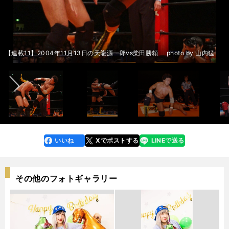
闘魂三銃士の飛躍は「驚きの展開」＞＞
ーの空気の読まなさに「これぞ健介！」＞＞
サイドのケンコバは叫んだ＞＞
ッチャー＆T.N.T. photo by 山内猛
ちにK-1で活躍する選手も多く参戦した photo by 東京スポーツ/アフロ
かった理由は・・・ photo by 東京スポーツ/アフロ
猛
本プロレスの６人 photo by 山内猛
連載３：1986年８月16日のヒロ斎藤vs渕正信 photo by 山内猛
内猛
連載２：1986年６月12日の藤波辰巳（現・辰爾）vs前田日明 photo by 山
連載４：1990年８月19日の蝶野正洋＆武藤敬司vsデストラクション・クル
連載４：1990年８月19日の蝶野正洋＆武藤敬司vsデストラクション・クル
内猛
連載２：1986年の４月29日のアンドレvs前田日明 photo by 山内猛
中編：第１回Ｇ１での勘違い 蝶野正洋と武藤敬司の決勝のせいで「忘れ
前編：越中詩郎の「禁断の試合」 ザ・コブラのための大会で目撃したある
前編：越中詩郎45周年記念大会での場外乱闘の真相 直前に全日本の社長
中編：大迫力の６人タッグに感じた「やさしさ」の正体 スコット・ノー
中編：天龍源一郎がケンコバに「あん時の男か」 柴田勝頼に勝利した試
前編：ブロディ、ハンセンら史上最高の「世界最強タッグ」大阪大会。だ
前編：前田日明がキレた理由が「ホンマにわからない」。リングスでのデ
前編：ザ・コブラの異様すぎる凱旋マッチに「今、俺は何を見ているん
前編：２代目タイガーが馬場から授かった「サソリ固め封じ」のまさかの
前編：２代目タイガーが馬場から授かった「サソリ固め封じ」のまさかの
前編：ヒロ斎藤と渕正信の「流血の因縁」で学んだ「男には、ベルトより
前編：ヒロ斎藤と渕正信の「流血の因縁」で学んだ「男には、ベルトより
ー photo by 山内猛
ー photo by 山内猛
連載１：1992年1月30日の小林邦昭vs齋藤彰俊 photo by 山内猛
連載１：1992年1月30日の小林邦昭vs齋藤彰俊 photo by 山内猛
られている場面がある」＞＞
異変＞＞
からの謎のひと言＞＞
トンとホーク・ウォリアーとの絆＞＞
合中のサムズアップ＞＞
が、天龍源一郎が出るメインカードに「がっかり」した＞＞
ィック・フライ踏みつけ事件＞＞
だ？」＞＞
結末＞＞
結末＞＞
大事なものがある」＞＞
大事なものがある」＞＞
前編：「受けの美学」を理解した大流血の一戦＞＞
前編：「受けの美学」を理解した大流血の一戦＞＞
前編：蝶野正洋に「ヒールの本性」を感じた不穏試合＞＞
前編：蝶野正洋に「ヒールの本性」を感じた不穏試合＞＞
前編：「虎ハンター」が「一般の空手家」に敗れた異種格闘技戦＞＞
前編：「虎ハンター」が「一般の空手家」に敗れた異種格闘技戦＞＞
後編：武藤敬司が突然トイレで「イ～ヤァオ！」と絶叫 「いかなる時で
後編：名レスラー馳浩の「一番ダメな試合」を救った越中詩郎の「震え」
後編：セレモニー前に起きた事件 天龍源一郎や藤波辰爾らとの会話で大
後編：「ネズミを食う」「ガソリンを飲む」と信じていたロード・ウォリ
後編：天龍源一郎、柴田勝頼との激闘後に謎のひと言 ケンコバが真相を
前編：「ハンセンがハンセンじゃなかった試合」全日本のリングで見せた
中編：「ハンセンも人の子やったんや」と驚き「ブレーキの壊れたダンプ
後編：ハンセンとの秘話「日本プロレス界最大の事件」の後に届いた手紙
前編：グレート・ムタの「黒歴史」 無理やり化身対決にされた越中詩郎は
中編：ムタの日本デビュー戦の失敗に、馳浩は「俺が盛り上げてやる」 大
後編：馳浩が仕掛けたグレート・ムタ戦での布石に、ケンコバは「なんて
後編：「龍原砲」がブッチャーの頭を蹴りまくり、T.N.T.も頑張った。
後編：ケンコバが切望する格闘技界の「歴史が覆りそう」な前田日明の音
後編：ザ・コブラvsザ・バンピートの放送がいきなりストップ。プロレス
後編：長州力は２代目タイガーにキレていた？三沢が見せた天才の片鱗＞
後編：長州力は２代目タイガーにキレていた？三沢が見せた天才の片鱗＞
後編：ヒロ斎藤が引き出した「赤鬼」渕正信に重ね合わせた、千原ジュニ
後編：ヒロ斎藤が引き出した「赤鬼」渕正信に重ね合わせた、千原ジュニ
後編：アンドレとの「不穏試合」で「格闘王」の意外な姿を目にした＞＞
後編：アンドレとの「不穏試合」で「格闘王」の意外な姿を目にした＞＞
連載８：1987年12月２日の天龍源一郎＆阿修羅・原vsアブドーラ・ザ・ブ
連載８：1987年12月２日の天龍源一郎＆阿修羅・原vsアブドーラ・ザ・ブ
連載８：1987年12月２日の天龍源一郎＆阿修羅・原vsアブドーラ・ザ・ブ
連載８：1987年12月２日の天龍源一郎＆阿修羅・原vsアブドーラ・ザ・ブ
連載５：1986年３月13日の長州力vs２代目タイガーマスク photo by 山内
連載５：1986年３月13日の長州力vs２代目タイガーマスク photo by 山内
連載５：1986年３月13日の長州力vs２代目タイガーマスク 対抗戦のジャ
連載４：1990年８月19日の蝶野正洋＆武藤敬司vsデストラクション・クル
連載４：1990年８月19日の蝶野正洋＆武藤敬司vsデストラクション・クル
連載４：1990年８月19日の蝶野正洋＆武藤敬司vsデストラクション・クル
連載３：因縁が生まれた1986年６月12日のヒロ斎藤vs渕正信 photo by 山
連載２：1986年６月12日の藤波辰巳（現・辰爾）vs前田日明 photo by 山
連載２：1986年６月12日の藤波辰巳（現・辰爾）vs前田日明 photo by 山
前へ
もプロレスラーなんやな」＞＞
＞＞
困惑＞＞
アーズが見せた「まさか」のギャップ＞＞
本人に探るも「聞き取れなかった」＞＞
珍しいファイト＞＞
カー」の義理人情＞＞
＞＞
「犠牲者です！」＞＞
流血の死闘を締めた「担架へのムーンサルト」＞＞
すごい流れなんや！」 引退したムタの功績も振り返った＞＞
1987年の全日本「ベストバウト」＞＞
声解析と、格闘技界におけるリングスの再評価＞＞
史に残る迷勝負は「時空を歪ませた」＞＞
＞
＞
後編：闘魂三銃士と"馳健"のピリピリしたライバル関係＞＞
後編：闘魂三銃士と"馳健"のピリピリしたライバル関係＞＞
アに抱いた悔しさ＞＞
アに抱いた悔しさ＞＞
後編：長州力が齋藤彰俊に「ウチでやれ」＞＞
後編：長州力が齋藤彰俊に「ウチでやれ」＞＞
【連載11】2004年11月13日の天龍源一郎vs柴田勝頼 photo by 山内猛
ッチャー＆T.N.T. photo by 山内猛
ッチャー＆T.N.T. photo by 山内猛
ッチャー＆T.N.T. photo by 山内猛
ッチャー＆T.N.T. photo by 山内猛
猛
猛
パンプロレスの６人 photo by 山内猛
ー photo by 山内猛
ー photo by 山内猛
ー photo by 山内猛
連載３：1986年８月16日のヒロ斎藤vs渕正信 photo by 山内猛
連載３：1986年８月16日のヒロ斎藤vs渕正信 photo by 山内猛
内猛
内猛
内猛
連載２：1986年の４月29日のアンドレvs前田日明 photo by 山内猛
連載１：1992年1月30日の小林邦昭vs齋藤彰俊 photo by 山内猛
連載１：1992年1月30日の小林邦昭vs齋藤彰俊 photo by 山内猛
連載１：1992年1月30日の小林邦昭vs齋藤彰俊 photo by 山内猛
いいね
Xでポストする
LINEで送る
line
faceboo
x
k
その他のフォトギャラリー