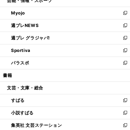
芸能・情報・スポーツ
く
で
ド
ィ
い
開
ウ
ン
ウ
Myojo
く
で
ド
ィ
新
開
ウ
ン
し
週プレNEWS
く
で
ド
い
新
開
ウ
ウ
し
週プレ グラジャパ!
く
で
ィ
い
新
開
ン
ウ
し
Sportiva
く
ド
ィ
い
新
ウ
ン
ウ
し
パラスポ
で
ド
ィ
い
新
開
ウ
ン
ウ
し
書籍
く
で
ド
ィ
い
開
ウ
ン
ウ
文芸・文庫・総合
く
で
ド
ィ
開
ウ
ン
すばる
く
で
ド
新
開
ウ
し
小説すばる
く
で
い
新
開
ウ
し
集英社 文芸ステーション
く
ィ
い
新