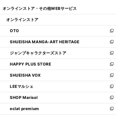
開
ウ
ウ
し
オンラインストア・
その他WEBサービス
く
で
ィ
い
開
ン
ウ
オンラインストア
く
ド
ィ
ウ
ン
OTO
で
ド
新
開
ウ
し
SHUEISHA MANGA-ART HERITAGE
く
で
い
新
開
ウ
し
ジャンプキャラクターズストア
く
ィ
い
新
ン
ウ
し
HAPPY PLUS STORE
ド
ィ
い
新
ウ
ン
ウ
し
SHUEISHA VOX
で
ド
ィ
い
新
開
ウ
ン
ウ
し
LEEマルシェ
く
で
ド
ィ
い
新
開
ウ
ン
ウ
し
SHOP Marisol
く
で
ド
ィ
い
新
開
ウ
ン
ウ
し
eclat premium
く
で
ド
ィ
い
新
開
ウ
ン
ウ
し