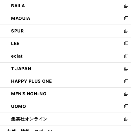
ウ
し
BAILA
く
ィ
い
新
ン
ウ
し
MAQUIA
ド
ィ
い
新
ウ
ン
ウ
し
SPUR
で
ド
ィ
い
新
開
ウ
ン
ウ
し
LEE
く
で
ド
ィ
い
新
開
ウ
ン
ウ
し
eclat
く
で
ド
ィ
い
新
開
ウ
ン
ウ
し
T JAPAN
く
で
ド
ィ
い
新
開
ウ
ン
ウ
し
HAPPY PLUS ONE
く
で
ド
ィ
い
新
開
ウ
ン
ウ
し
MEN'S NON-NO
く
で
ド
ィ
い
新
開
ウ
ン
ウ
し
UOMO
く
で
ド
ィ
い
新
開
ウ
ン
ウ
し
集英社オンライン
く
で
ド
ィ
い
新
開
ウ
ン
ウ
し