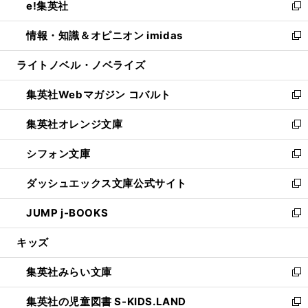
e!集英社
く
で
ド
ィ
い
新
開
ウ
ン
ウ
し
情報・知識＆オピニオン imidas
く
で
ド
ィ
い
新
開
ウ
ン
ウ
し
ライトノベル・ノベライズ
く
で
ド
ィ
い
開
ウ
ン
ウ
集英社Webマガジン コバルト
く
で
ド
ィ
新
開
ウ
ン
し
集英社オレンジ文庫
く
で
ド
い
新
開
ウ
ウ
し
シフォン文庫
く
で
ィ
い
新
開
ン
ウ
し
ダッシュエックス文庫公式サイト
く
ド
ィ
い
新
ウ
ン
ウ
し
JUMP j-BOOKS
で
ド
ィ
い
新
開
ウ
ン
ウ
し
キッズ
く
で
ド
ィ
い
開
ウ
ン
ウ
集英社みらい文庫
く
で
ド
ィ
新
開
ウ
ン
し
集英社の児童図書 S-KIDS.LAND
く
で
ド
い
新