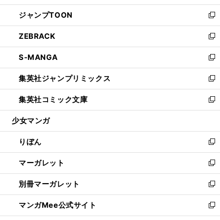
開
ウ
ン
ウ
し
ジャンプTOON
く
で
ド
ィ
い
新
開
ウ
ン
ウ
し
ZEBRACK
く
で
ド
ィ
い
新
開
ウ
ン
ウ
し
S-MANGA
く
で
ド
ィ
い
新
開
ウ
ン
ウ
し
集英社ジャンプリミックス
く
で
ド
ィ
い
新
開
ウ
ン
ウ
し
集英社コミック文庫
く
で
ド
ィ
い
新
開
ウ
ン
ウ
し
少女マンガ
く
で
ド
ィ
い
開
ウ
ン
ウ
りぼん
く
で
ド
ィ
新
開
ウ
ン
し
マーガレット
く
で
ド
い
新
開
ウ
ウ
し
別冊マーガレット
く
で
ィ
い
新
開
ン
ウ
し
マンガMee公式サイト
く
ド
ィ
い
新
ウ
ン
ウ
し