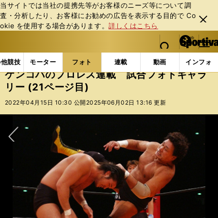
当サイトでは当社の提携先等がお客様のニーズ等について調
査・分析したり、お客様にお勧めの広告を表⽰する⽬的で Co
閉じ
okie を使⽤する場合があります。
詳しくはこちら
る
マイペ
web Sportiva (webスポルティーバ)
検索
メニュ
we
ー
フォトギャラリー
コラムフォト
ケンコバのプロレス
b
ジ
の他競技
モーター
フォト
連載
動画
インフォ
ス
ケンコバのプロレス連載 試合フォトギャラ
ポ
リー (21ページ目)
ル
テ
2022年04月15日 10:30 公開
2025年06月02日 13:16 更新
ィ
ー
バ
次へ
前編：超豪華メンバーの「第１回Ｇ１クライマックス」 長州力の全敗と
前編：ロード・ウォリアーズ再結成の豪華６人タッグ パワー・ウォリア
前編：『やめろぉぉ！』天龍源一郎の「53歳」に柴田勝頼が白目 リング
連載８：1987年12月２日の天龍源一郎＆阿修羅・原vsアブドーラ・ザ・ブ
連載７：前田日明（右）が旗揚げしたリングスには、佐竹雅昭（左）などの
連載６：身体能力も華もあったザ・コブラ（右）。それでもブレイクできな
連載５：1986年３月13日の長州力vs２代目タイガーマスク photo by 山内
連載５：1986年３月13日の長州力vs２代目タイガーマスク 対抗戦の全日
連載３：因縁が生まれた1986年６月12日のヒロ斎藤vs渕正信 photo by 山