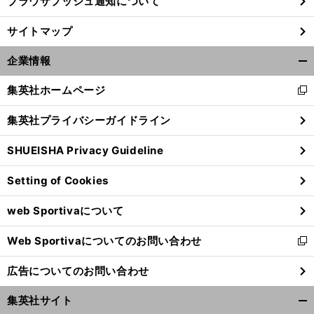
ブラウザプッシュ通知について
サイトマップ
企業情報
開
く/
集英社ホームページ
新
閉
し
じ
集英社プライバシーガイドライン
い
る
ウ
SHUEISHA Privacy Guideline
ィ
ン
Setting of Cookies
ド
ウ
web Sportivaについて
で
開
Web Sportivaについてのお問い合わせ
く
新
し
広告についてのお問い合わせ
い
ウ
集英社サイト
ィ
開