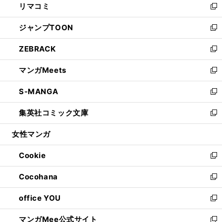
リマコミ
で
ド
ィ
い
新
開
ウ
ン
ウ
し
ジャンプTOON
く
で
ド
ィ
い
新
開
ウ
ン
ウ
し
ZEBRACK
く
で
ド
ィ
い
新
開
ウ
ン
ウ
し
マンガMeets
く
で
ド
ィ
い
新
開
ウ
ン
ウ
し
S-MANGA
く
で
ド
ィ
い
新
開
ウ
ン
ウ
し
集英社コミック文庫
く
で
ド
ィ
い
新
開
ウ
ン
ウ
し
女性マンガ
く
で
ド
ィ
い
開
ウ
ン
ウ
Cookie
く
で
ド
ィ
新
開
ウ
ン
し
Cocohana
く
で
ド
い
新
開
ウ
ウ
し
office YOU
く
で
ィ
い
新
開
ン
ウ
し
マンガMee公式サイト
く
ド
ィ
い
新