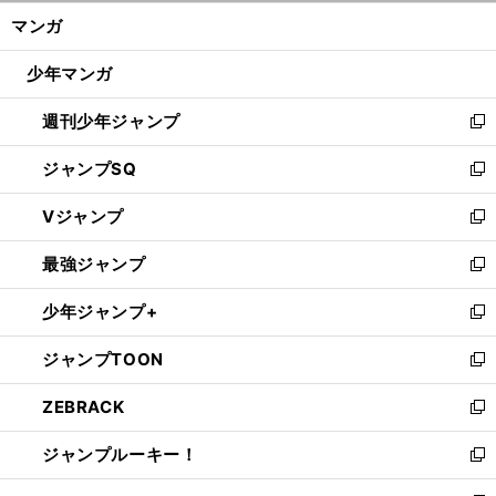
ン
く/
マンガ
ド
閉
ウ
じ
少年マンガ
で
る
開
週刊少年ジャンプ
く
新
し
ジャンプSQ
い
新
ウ
し
Vジャンプ
ィ
い
新
ン
ウ
し
最強ジャンプ
ド
ィ
い
新
ウ
ン
ウ
し
少年ジャンプ+
で
ド
ィ
い
新
開
ウ
ン
ウ
し
ジャンプTOON
く
で
ド
ィ
い
新
開
ウ
ン
ウ
し
ZEBRACK
く
で
ド
ィ
い
新
開
ウ
ン
ウ
し
ジャンプルーキー！
く
で
ド
ィ
い
新
開
ウ
ン
ウ
し