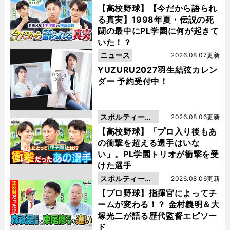
動画
【高校野球】【今だから語られ
る真実】1998年夏・伝説の死
闘の最中にPL学園に何が起きて
いた！？
ニュース
2026.08.07更新
YUZURU2027羽生結弦カレン
ダー 予約受付中！
スポルティーバ
2026.08.06更新
動画
【高校野球】「プロ入り後もあ
の衝撃を超える選手はいな
い」。PL学園トリオが衝撃を受
けた選手
スポルティーバ
2026.08.06更新
動画
【プロ野球】指揮官によってチ
ームが変わる！？ 金村義明＆大
塚光二が語る歴代監督エピソー
ド