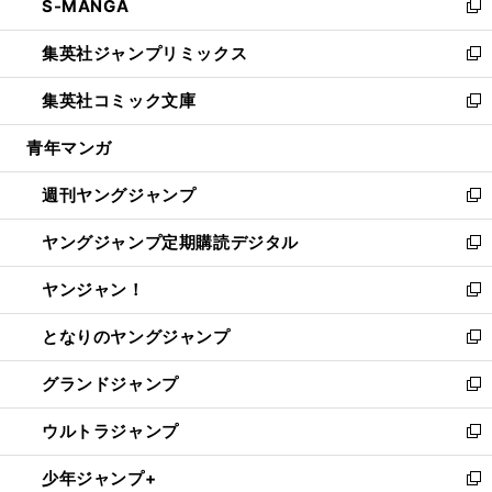
S-MANGA
く
で
ド
ィ
い
新
開
ウ
ン
ウ
し
集英社ジャンプリミックス
く
で
ド
ィ
い
新
開
ウ
ン
ウ
し
集英社コミック文庫
く
で
ド
ィ
い
新
開
ウ
ン
ウ
し
青年マンガ
く
で
ド
ィ
い
開
ウ
ン
ウ
週刊ヤングジャンプ
く
で
ド
ィ
新
開
ウ
ン
し
ヤングジャンプ定期購読デジタル
く
で
ド
い
新
開
ウ
ウ
し
ヤンジャン！
く
で
ィ
い
新
開
ン
ウ
し
となりのヤングジャンプ
く
ド
ィ
い
新
ウ
ン
ウ
し
グランドジャンプ
で
ド
ィ
い
新
開
ウ
ン
ウ
し
ウルトラジャンプ
く
で
ド
ィ
い
新
開
ウ
ン
ウ
し
少年ジャンプ+
く
で
ド
ィ
い
新