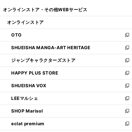
開
ウ
ウ
し
オンラインストア・
その他WEBサービス
く
で
ィ
い
開
ン
ウ
オンラインストア
く
ド
ィ
ウ
ン
OTO
で
ド
新
開
ウ
し
SHUEISHA MANGA-ART HERITAGE
く
で
い
新
開
ウ
し
ジャンプキャラクターズストア
く
ィ
い
新
ン
ウ
し
HAPPY PLUS STORE
ド
ィ
い
新
ウ
ン
ウ
し
SHUEISHA VOX
で
ド
ィ
い
新
開
ウ
ン
ウ
し
LEEマルシェ
く
で
ド
ィ
い
新
開
ウ
ン
ウ
し
SHOP Marisol
く
で
ド
ィ
い
新
開
ウ
ン
ウ
し
eclat premium
く
で
ド
ィ
い
新
開
ウ
ン
ウ
し