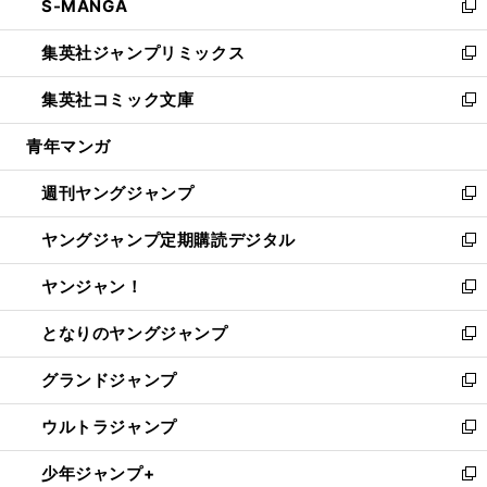
S-MANGA
く
で
ド
ィ
い
新
開
ウ
ン
ウ
し
集英社ジャンプリミックス
く
で
ド
ィ
い
新
開
ウ
ン
ウ
し
集英社コミック文庫
く
で
ド
ィ
い
新
開
ウ
ン
ウ
し
青年マンガ
く
で
ド
ィ
い
開
ウ
ン
ウ
週刊ヤングジャンプ
く
で
ド
ィ
新
開
ウ
ン
し
ヤングジャンプ定期購読デジタル
く
で
ド
い
新
開
ウ
ウ
し
ヤンジャン！
く
で
ィ
い
新
開
ン
ウ
し
となりのヤングジャンプ
く
ド
ィ
い
新
ウ
ン
ウ
し
グランドジャンプ
で
ド
ィ
い
新
開
ウ
ン
ウ
し
ウルトラジャンプ
く
で
ド
ィ
い
新
開
ウ
ン
ウ
し
少年ジャンプ+
く
で
ド
ィ
い
新