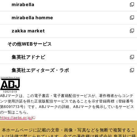
mirabella
く
で
ド
ィ
い
新
開
ウ
ン
ウ
し
mirabella homme
く
で
ド
ィ
い
新
開
ウ
ン
ウ
し
zakka market
く
で
ド
ィ
い
新
開
ウ
ン
ウ
し
その他WEBサービス
く
で
ド
ィ
い
開
ウ
ン
ウ
集英社アドナビ
く
で
ド
ィ
新
開
ウ
ン
し
集英社エディターズ・ラボ
く
で
ド
い
新
開
ウ
ウ
し
く
で
ィ
い
開
ン
ウ
ABJマークは、この電子書店・電子書籍配信サービスが、著作権者からコンテ
く
ド
ィ
ンツ使用許諾を得た正規版配信サービスであることを示す登録商標（登録番号
ウ
ン
第6091713号）です。ABJマークの詳細、ABJマークを掲示しているサービス
で
ド
の一覧はこちら。
開
ウ
https://aebs.or.jp/
新
く
で
し
い
開
本ホームページに記載の文章・画像・写真などを無断で複製するこ
ウ
く
とは法律で禁じられています。全ての著作権は株式会社 集英社に帰