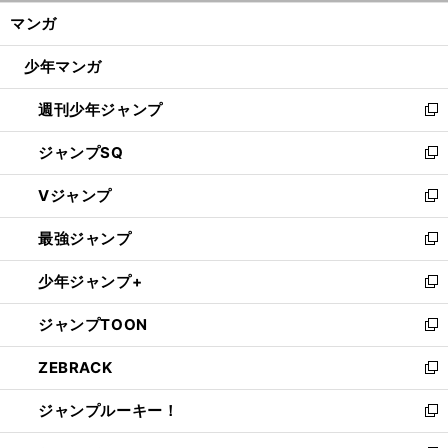
ン
く/
マンガ
ド
閉
ウ
じ
少年マンガ
で
る
開
週刊少年ジャンプ
く
新
し
ジャンプSQ
い
新
ウ
し
Vジャンプ
ィ
い
新
ン
ウ
し
最強ジャンプ
ド
ィ
い
新
ウ
ン
ウ
し
少年ジャンプ+
で
ド
ィ
い
新
開
ウ
ン
ウ
し
ジャンプTOON
く
で
ド
ィ
い
新
開
ウ
ン
ウ
し
ZEBRACK
く
で
ド
ィ
い
新
開
ウ
ン
ウ
し
ジャンプルーキー！
く
で
ド
ィ
い
新
開
ウ
ン
ウ
し