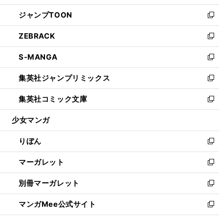
開
ウ
ン
ウ
し
ジャンプTOON
く
で
ド
ィ
い
新
開
ウ
ン
ウ
し
ZEBRACK
く
で
ド
ィ
い
新
開
ウ
ン
ウ
し
S-MANGA
く
で
ド
ィ
い
新
開
ウ
ン
ウ
し
集英社ジャンプリミックス
く
で
ド
ィ
い
新
開
ウ
ン
ウ
し
集英社コミック文庫
く
で
ド
ィ
い
新
開
ウ
ン
ウ
し
少女マンガ
く
で
ド
ィ
い
開
ウ
ン
ウ
りぼん
く
で
ド
ィ
新
開
ウ
ン
し
マーガレット
く
で
ド
い
新
開
ウ
ウ
し
別冊マーガレット
く
で
ィ
い
新
開
ン
ウ
し
マンガMee公式サイト
く
ド
ィ
い
新
ウ
ン
ウ
し