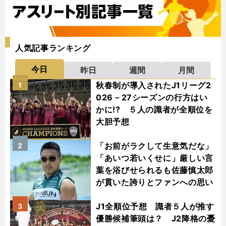
人気記事ランキング
今日
昨日
週間
月間
秋春制が導入されたJ1リーグ2
1
026－27シーズンの行方はい
かに!? ５人の識者が全順位を
大胆予想
「お前がラクして生意気だな」
2
「あいつ若いくせに」厳しい言
葉を浴びせられるも佐藤慎太郎
が貫いた誇りとファンへの思い
J1全順位予想 識者５人が推す
3
優勝候補筆頭は？ J2降格の憂