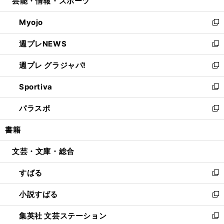
芸能・情報・スポーツ
く
で
ド
ィ
い
開
ウ
ン
ウ
Myojo
く
で
ド
ィ
新
開
ウ
ン
し
週プレNEWS
く
で
ド
い
新
開
ウ
ウ
し
週プレ グラジャパ!
く
で
ィ
い
新
開
ン
ウ
し
Sportiva
く
ド
ィ
い
新
ウ
ン
ウ
し
パラスポ
で
ド
ィ
い
新
開
ウ
ン
ウ
し
書籍
く
で
ド
ィ
い
開
ウ
ン
ウ
文芸・文庫・総合
く
で
ド
ィ
開
ウ
ン
すばる
く
で
ド
新
開
ウ
し
小説すばる
く
で
い
新
開
ウ
し
集英社 文芸ステーション
く
ィ
い
新