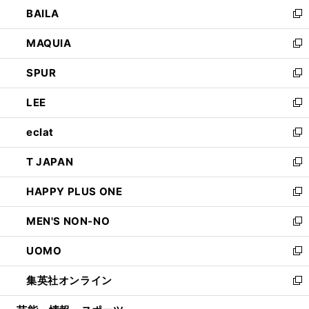
ウ
し
BAILA
く
ィ
い
新
ン
ウ
し
MAQUIA
ド
ィ
い
新
ウ
ン
ウ
し
SPUR
で
ド
ィ
い
新
開
ウ
ン
ウ
し
LEE
く
で
ド
ィ
い
新
開
ウ
ン
ウ
し
eclat
く
で
ド
ィ
い
新
開
ウ
ン
ウ
し
T JAPAN
く
で
ド
ィ
い
新
開
ウ
ン
ウ
し
HAPPY PLUS ONE
く
で
ド
ィ
い
新
開
ウ
ン
ウ
し
MEN'S NON-NO
く
で
ド
ィ
い
新
開
ウ
ン
ウ
し
UOMO
く
で
ド
ィ
い
新
開
ウ
ン
ウ
し
集英社オンライン
く
で
ド
ィ
い
新
開
ウ
ン
ウ
し