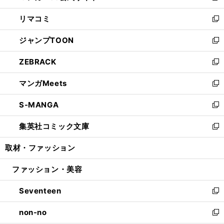
ウ
ン
ウ
し
リマコミ
で
ド
ィ
い
新
開
ウ
ン
ウ
し
ジャンプTOON
く
で
ド
ィ
い
新
開
ウ
ン
ウ
し
ZEBRACK
く
で
ド
ィ
い
新
開
ウ
ン
ウ
し
マンガMeets
く
で
ド
ィ
い
新
開
ウ
ン
ウ
し
S-MANGA
く
で
ド
ィ
い
新
開
ウ
ン
ウ
し
集英社コミック文庫
く
で
ド
ィ
い
新
開
ウ
ン
ウ
し
取材・ファッション
く
で
ド
ィ
い
開
ウ
ン
ウ
ファッション・美容
く
で
ド
ィ
開
ウ
ン
Seventeen
く
で
ド
新
開
ウ
し
non-no
く
で
い
新
開