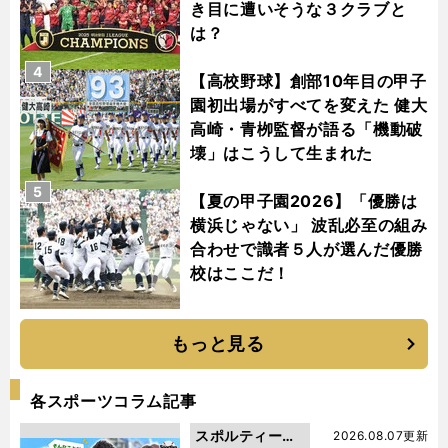
き目に遭いそうな３クラブと
は？
4
【高校野球】創部10年目の甲子
園初出場がすべてを変えた 健大
高崎・青栁監督が語る「機動破
壊」はこうして生まれた
5
【夏の甲子園2026】「優勝は
横浜じゃない」 波乱必至の組み
合わせで識者５人が選んだ優勝
校はここだ！
もっと見る
各スポーツコラム記事
スポルティーバ
2026.08.07更新