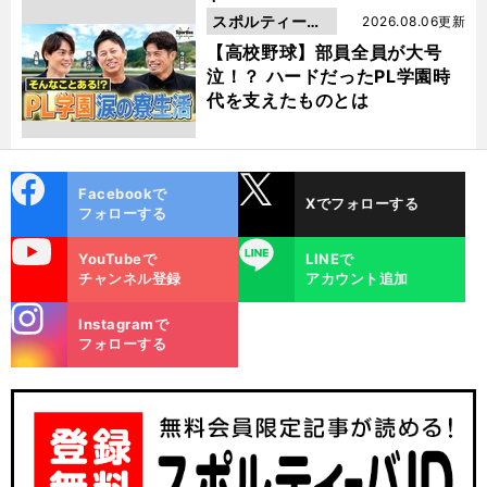
スポルティーバ
2026.08.06更新
動画
【高校野球】部員全員が大号
泣！？ ハードだったPL学園時
代を支えたものとは
cebo
X
Facebookで
Xでフォローする
ok
フォローする
uTube
LINE
YouTubeで
LINEで
チャンネル登録
アカウント追加
stagra
Instagramで
m
フォローする