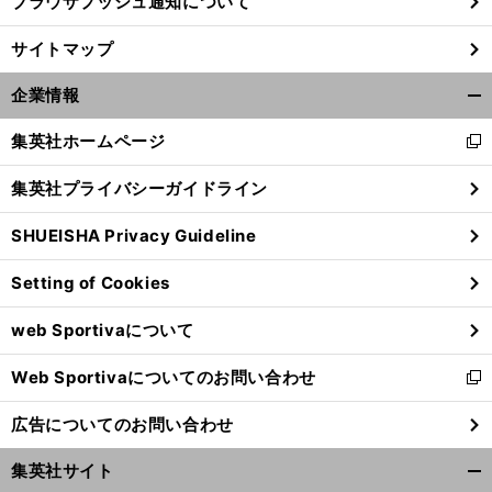
ブラウザプッシュ通知について
サイトマップ
企業情報
開
く/
集英社ホームページ
新
閉
し
じ
集英社プライバシーガイドライン
い
る
ウ
SHUEISHA Privacy Guideline
ィ
ン
Setting of Cookies
ド
ウ
web Sportivaについて
で
開
Web Sportivaについてのお問い合わせ
く
新
し
広告についてのお問い合わせ
い
ウ
集英社サイト
ィ
開