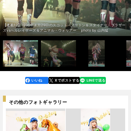
闘魂三銃士の飛躍は「驚きの展開」＞＞
ーの空気の読まなさに「これぞ健介！」＞＞
サイドのケンコバは叫んだ＞＞
ッチャー＆T.N.T. photo by 山内猛
ちにK-1で活躍する選手も多く参戦した photo by 東京スポーツ/アフロ
かった理由は・・・ photo by 東京スポーツ/アフロ
猛
本プロレスの６人 photo by 山内猛
連載３：1986年８月16日のヒロ斎藤vs渕正信 photo by 山内猛
内猛
連載２：1986年６月12日の藤波辰巳（現・辰爾）vs前田日明 photo by 山
連載４：1990年８月19日の蝶野正洋＆武藤敬司vsデストラクション・クル
連載４：1990年８月19日の蝶野正洋＆武藤敬司vsデストラクション・クル
内猛
連載２：1986年の４月29日のアンドレvs前田日明 photo by 山内猛
中編：第１回Ｇ１での勘違い 蝶野正洋と武藤敬司の決勝のせいで「忘れ
前編：越中詩郎の「禁断の試合」 ザ・コブラのための大会で目撃したある
前編：越中詩郎45周年記念大会での場外乱闘の真相 直前に全日本の社長
中編：大迫力の６人タッグに感じた「やさしさ」の正体 スコット・ノー
中編：天龍源一郎がケンコバに「あん時の男か」 柴田勝頼に勝利した試
前編：ブロディ、ハンセンら史上最高の「世界最強タッグ」大阪大会。だ
前編：前田日明がキレた理由が「ホンマにわからない」。リングスでのデ
前編：ザ・コブラの異様すぎる凱旋マッチに「今、俺は何を見ているん
前編：２代目タイガーが馬場から授かった「サソリ固め封じ」のまさかの
前編：２代目タイガーが馬場から授かった「サソリ固め封じ」のまさかの
前編：ヒロ斎藤と渕正信の「流血の因縁」で学んだ「男には、ベルトより
前編：ヒロ斎藤と渕正信の「流血の因縁」で学んだ「男には、ベルトより
ー photo by 山内猛
ー photo by 山内猛
連載１：1992年1月30日の小林邦昭vs齋藤彰俊 photo by 山内猛
連載１：1992年1月30日の小林邦昭vs齋藤彰俊 photo by 山内猛
られている場面がある」＞＞
異変＞＞
からの謎のひと言＞＞
トンとホーク・ウォリアーとの絆＞＞
合中のサムズアップ＞＞
が、天龍源一郎が出るメインカードに「がっかり」した＞＞
ィック・フライ踏みつけ事件＞＞
だ？」＞＞
結末＞＞
結末＞＞
大事なものがある」＞＞
大事なものがある」＞＞
前編：「受けの美学」を理解した大流血の一戦＞＞
前編：「受けの美学」を理解した大流血の一戦＞＞
前編：蝶野正洋に「ヒールの本性」を感じた不穏試合＞＞
前編：蝶野正洋に「ヒールの本性」を感じた不穏試合＞＞
前編：「虎ハンター」が「一般の空手家」に敗れた異種格闘技戦＞＞
前編：「虎ハンター」が「一般の空手家」に敗れた異種格闘技戦＞＞
後編：武藤敬司が突然トイレで「イ～ヤァオ！」と絶叫 「いかなる時で
後編：名レスラー馳浩の「一番ダメな試合」を救った越中詩郎の「震え」
後編：セレモニー前に起きた事件 天龍源一郎や藤波辰爾らとの会話で大
後編：「ネズミを食う」「ガソリンを飲む」と信じていたロード・ウォリ
後編：天龍源一郎、柴田勝頼との激闘後に謎のひと言 ケンコバが真相を
前編：「ハンセンがハンセンじゃなかった試合」全日本のリングで見せた
中編：「ハンセンも人の子やったんや」と驚き「ブレーキの壊れたダンプ
後編：ハンセンとの秘話「日本プロレス界最大の事件」の後に届いた手紙
前編：グレート・ムタの「黒歴史」 無理やり化身対決にされた越中詩郎は
中編：ムタの日本デビュー戦の失敗に、馳浩は「俺が盛り上げてやる」 大
後編：馳浩が仕掛けたグレート・ムタ戦での布石に、ケンコバは「なんて
後編：「龍原砲」がブッチャーの頭を蹴りまくり、T.N.T.も頑張った。
後編：ケンコバが切望する格闘技界の「歴史が覆りそう」な前田日明の音
後編：ザ・コブラvsザ・バンピートの放送がいきなりストップ。プロレス
後編：長州力は２代目タイガーにキレていた？三沢が見せた天才の片鱗＞
後編：長州力は２代目タイガーにキレていた？三沢が見せた天才の片鱗＞
後編：ヒロ斎藤が引き出した「赤鬼」渕正信に重ね合わせた、千原ジュニ
後編：ヒロ斎藤が引き出した「赤鬼」渕正信に重ね合わせた、千原ジュニ
後編：アンドレとの「不穏試合」で「格闘王」の意外な姿を目にした＞＞
後編：アンドレとの「不穏試合」で「格闘王」の意外な姿を目にした＞＞
【連載12】1996年４月29日のスコット・ノートン＆スタイナー・ブラザー
連載８：1987年12月２日の天龍源一郎＆阿修羅・原vsアブドーラ・ザ・ブ
連載８：1987年12月２日の天龍源一郎＆阿修羅・原vsアブドーラ・ザ・ブ
連載８：1987年12月２日の天龍源一郎＆阿修羅・原vsアブドーラ・ザ・ブ
連載８：1987年12月２日の天龍源一郎＆阿修羅・原vsアブドーラ・ザ・ブ
連載５：1986年３月13日の長州力vs２代目タイガーマスク photo by 山内
連載５：1986年３月13日の長州力vs２代目タイガーマスク photo by 山内
連載５：1986年３月13日の長州力vs２代目タイガーマスク 対抗戦のジャ
連載４：1990年８月19日の蝶野正洋＆武藤敬司vsデストラクション・クル
連載４：1990年８月19日の蝶野正洋＆武藤敬司vsデストラクション・クル
連載４：1990年８月19日の蝶野正洋＆武藤敬司vsデストラクション・クル
連載３：因縁が生まれた1986年６月12日のヒロ斎藤vs渕正信 photo by 山
連載２：1986年６月12日の藤波辰巳（現・辰爾）vs前田日明 photo by 山
連載２：1986年６月12日の藤波辰巳（現・辰爾）vs前田日明 photo by 山
前へ
もプロレスラーなんやな」＞＞
＞＞
困惑＞＞
アーズが見せた「まさか」のギャップ＞＞
本人に探るも「聞き取れなかった」＞＞
珍しいファイト＞＞
カー」の義理人情＞＞
＞＞
「犠牲者です！」＞＞
流血の死闘を締めた「担架へのムーンサルト」＞＞
すごい流れなんや！」 引退したムタの功績も振り返った＞＞
1987年の全日本「ベストバウト」＞＞
声解析と、格闘技界におけるリングスの再評価＞＞
史に残る迷勝負は「時空を歪ませた」＞＞
＞
＞
後編：闘魂三銃士と"馳健"のピリピリしたライバル関係＞＞
後編：闘魂三銃士と"馳健"のピリピリしたライバル関係＞＞
アに抱いた悔しさ＞＞
アに抱いた悔しさ＞＞
後編：長州力が齋藤彰俊に「ウチでやれ」＞＞
後編：長州力が齋藤彰俊に「ウチでやれ」＞＞
ズvsヘルレイザーズ＆アニマル・ウォリアー photo by 山内猛
ッチャー＆T.N.T. photo by 山内猛
ッチャー＆T.N.T. photo by 山内猛
ッチャー＆T.N.T. photo by 山内猛
ッチャー＆T.N.T. photo by 山内猛
猛
猛
パンプロレスの６人 photo by 山内猛
ー photo by 山内猛
ー photo by 山内猛
ー photo by 山内猛
連載３：1986年８月16日のヒロ斎藤vs渕正信 photo by 山内猛
連載３：1986年８月16日のヒロ斎藤vs渕正信 photo by 山内猛
内猛
内猛
内猛
連載２：1986年の４月29日のアンドレvs前田日明 photo by 山内猛
連載１：1992年1月30日の小林邦昭vs齋藤彰俊 photo by 山内猛
連載１：1992年1月30日の小林邦昭vs齋藤彰俊 photo by 山内猛
連載１：1992年1月30日の小林邦昭vs齋藤彰俊 photo by 山内猛
いいね
Xでポストする
LINEで送る
line
faceboo
x
k
その他のフォトギャラリー