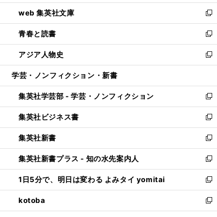
ン
ウ
し
web 集英社文庫
ド
ィ
い
新
ウ
ン
ウ
し
青春と読書
で
ド
ィ
い
新
開
ウ
ン
ウ
し
アジア人物史
く
で
ド
ィ
い
新
開
ウ
ン
ウ
し
学芸・ノンフィクション・新書
く
で
ド
ィ
い
開
ウ
ン
ウ
集英社学芸部 - 学芸・ノンフィクション
く
で
ド
ィ
新
開
ウ
ン
し
集英社ビジネス書
く
で
ド
い
新
開
ウ
ウ
し
集英社新書
く
で
ィ
い
新
開
ン
ウ
し
集英社新書プラス - 知の水先案内人
く
ド
ィ
い
新
ウ
ン
ウ
し
1日5分で、明日は変わる よみタイ yomitai
で
ド
ィ
い
新
開
ウ
ン
ウ
し
kotoba
く
で
ド
ィ
い
新
開
ウ
ン
ウ
し