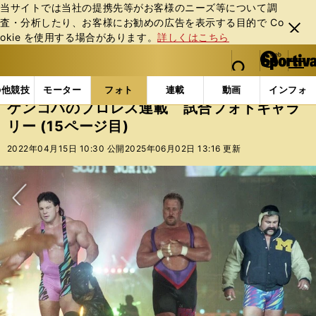
当サイトでは当社の提携先等がお客様のニーズ等について調
査・分析したり、お客様にお勧めの広告を表⽰する⽬的で Co
閉じ
okie を使⽤する場合があります。
詳しくはこちら
る
マイペ
web Sportiva (webスポルティーバ)
検索
メニュ
we
ー
フォトギャラリー
コラムフォト
ケンコバのプロレス
b
ジ
の他競技
モーター
フォト
連載
動画
インフォ
ス
ケンコバのプロレス連載 試合フォトギャラ
ポ
リー (15ページ目)
ル
テ
2022年04月15日 10:30 公開
2025年06月02日 13:16 更新
ィ
ー
バ
次へ
前編：超豪華メンバーの「第１回Ｇ１クライマックス」 長州力の全敗と
前編：ロード・ウォリアーズ再結成の豪華６人タッグ パワー・ウォリア
前編：『やめろぉぉ！』天龍源一郎の「53歳」に柴田勝頼が白目 リング
連載８：1987年12月２日の天龍源一郎＆阿修羅・原vsアブドーラ・ザ・ブ
連載７：前田日明（右）が旗揚げしたリングスには、佐竹雅昭（左）などの
連載６：身体能力も華もあったザ・コブラ（右）。それでもブレイクできな
連載５：1986年３月13日の長州力vs２代目タイガーマスク photo by 山内
連載５：1986年３月13日の長州力vs２代目タイガーマスク 対抗戦の全日
連載３：因縁が生まれた1986年６月12日のヒロ斎藤vs渕正信 photo by 山