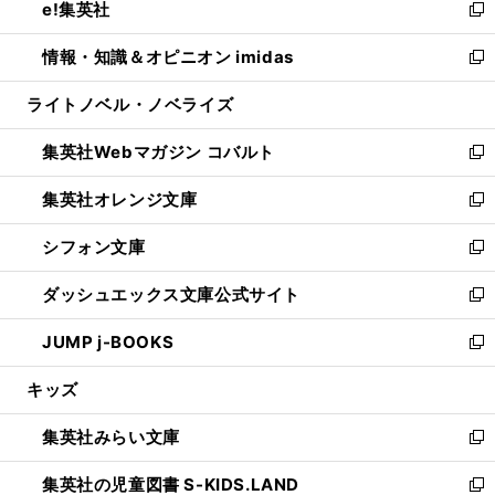
e!集英社
く
で
ド
ィ
い
新
開
ウ
ン
ウ
し
情報・知識＆オピニオン imidas
く
で
ド
ィ
い
新
開
ウ
ン
ウ
し
ライトノベル・ノベライズ
く
で
ド
ィ
い
開
ウ
ン
ウ
集英社Webマガジン コバルト
く
で
ド
ィ
新
開
ウ
ン
し
集英社オレンジ文庫
く
で
ド
い
新
開
ウ
ウ
し
シフォン文庫
く
で
ィ
い
新
開
ン
ウ
し
ダッシュエックス文庫公式サイト
く
ド
ィ
い
新
ウ
ン
ウ
し
JUMP j-BOOKS
で
ド
ィ
い
新
開
ウ
ン
ウ
し
キッズ
く
で
ド
ィ
い
開
ウ
ン
ウ
集英社みらい文庫
く
で
ド
ィ
新
開
ウ
ン
し
集英社の児童図書 S-KIDS.LAND
く
で
ド
い
新