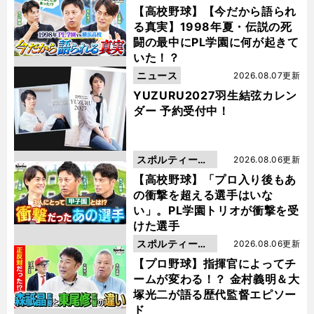
動画
【高校野球】【今だから語られ
る真実】1998年夏・伝説の死
闘の最中にPL学園に何が起きて
いた！？
ニュース
2026.08.07更新
YUZURU2027羽生結弦カレン
ダー 予約受付中！
スポルティーバ
2026.08.06更新
動画
【高校野球】「プロ入り後もあ
の衝撃を超える選手はいな
い」。PL学園トリオが衝撃を受
けた選手
スポルティーバ
2026.08.06更新
動画
【プロ野球】指揮官によってチ
ームが変わる！？ 金村義明＆大
塚光二が語る歴代監督エピソー
ド