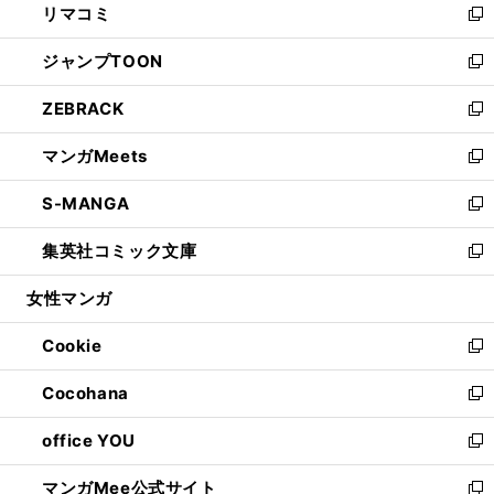
リマコミ
で
ド
ィ
い
新
開
ウ
ン
ウ
し
ジャンプTOON
く
で
ド
ィ
い
新
開
ウ
ン
ウ
し
ZEBRACK
く
で
ド
ィ
い
新
開
ウ
ン
ウ
し
マンガMeets
く
で
ド
ィ
い
新
開
ウ
ン
ウ
し
S-MANGA
く
で
ド
ィ
い
新
開
ウ
ン
ウ
し
集英社コミック文庫
く
で
ド
ィ
い
新
開
ウ
ン
ウ
し
女性マンガ
く
で
ド
ィ
い
開
ウ
ン
ウ
Cookie
く
で
ド
ィ
新
開
ウ
ン
し
Cocohana
く
で
ド
い
新
開
ウ
ウ
し
office YOU
く
で
ィ
い
新
開
ン
ウ
し
マンガMee公式サイト
く
ド
ィ
い
新