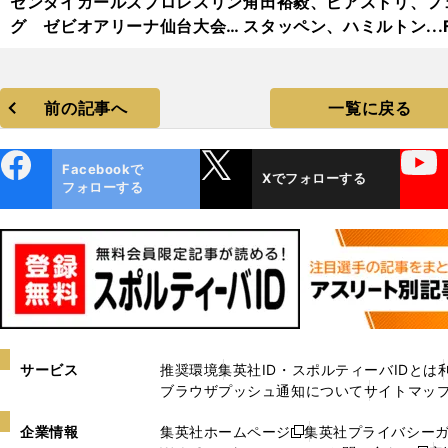
センダイガールズプロレスリン
角田裕毅、ピアストリ、フ
グ ゼビオアリーナ仙台大会
スタッペン、ハミルトン...F
熱狂フォトギャラリー
2025年前半戦ベストショ
集【撮影／熱田護＆桜井淳
前の記事へ
一覧に戻る
ebo
X
YouTube
Facebookで
Xでフォローする
ok
フォローする
サービス
推奨環境
集英社ID・スポルティーバIDとは
ブラウザプッシュ通知について
サイトマッ
企業情報
集英社ホームページ
集英社プライバシー
新