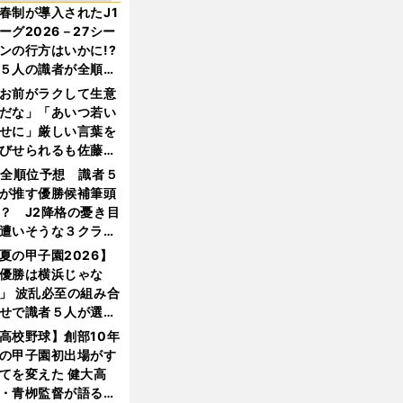
春制が導入されたJ1
ーグ2026－27シー
ンの行方はいかに!?
５人の識者が全順位
大胆予想
お前がラクして生意
だな」「あいつ若い
せに」厳しい言葉を
びせられるも佐藤慎
郎が貫いた誇りとフ
1全順位予想 識者５
ンへの思い
が推す優勝候補筆頭
？ J2降格の憂き目
遭いそうな３クラブ
は？
夏の甲子園2026】
優勝は横浜じゃな
」 波乱必至の組み合
せで識者５人が選ん
優勝校はここだ！
高校野球】創部10年
の甲子園初出場がす
てを変えた 健大高
・青栁監督が語る