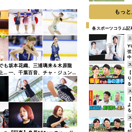
「
て
もっと
各スポーツコラム記
ニ
Y
弦
中
ス
でも
坂本花織、三浦璃来＆木原龍
上原
一、千葉百音、チャ・ジュンフ
【
り
ァン...チャレンジャー・シリー
る
ズ木下グループ杯フォトギャラ
学
ス
リー
け
【
よ
る
光
ス
ピ
【
が