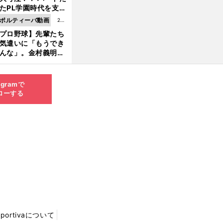
8.0
たPL学園時代を支え
6更
ものとは
ポルティーバ動画
202
新
プロ野球】先輩たち
6.0
気遣いに「もうでき
8.0
んな」。金村義明＆
6更
塚光二が明かす引退
新
ピソード！
agramで
ローする
Sportivaについて