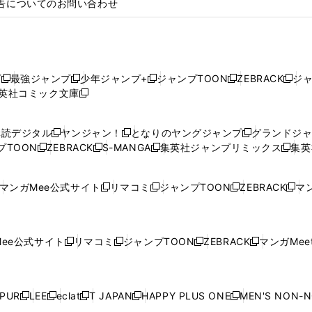
告についてのお問い合わせ
プ
最強ジャンプ
少年ジャンプ+
ジャンプTOON
ZEBRACK
ジ
新
新
新
新
新
英社コミック文庫
し
新
し
し
し
し
い
い
し
い
い
い
ウ
ウ
い
ウ
ウ
ウ
購読デジタル
ヤンジャン！
となりのヤングジャンプ
グランドジ
新
新
新
ィ
ィ
ウ
ィ
ィ
ィ
プTOON
ZEBRACK
S-MANGA
集英社ジャンプリミックス
集英
新
し
新
し
新
し
新
ン
ン
ィ
ン
ン
ン
し
い
し
い
し
い
し
ド
ド
ン
ド
ド
ド
い
ウ
い
ウ
い
ウ
い
ウ
ウ
ド
ウ
ウ
ウ
マンガMee公式サイト
リマコミ
ジャンプTOON
ZEBRACK
マン
新
新
新
新
ウ
ィ
ウ
ィ
ウ
ィ
ウ
で
で
ウ
で
で
で
し
し
し
し
し
ィ
ン
ィ
ン
ィ
ン
ィ
開
開
で
開
開
開
い
い
い
い
い
ン
ド
ン
ド
ン
ド
ン
く
く
開
く
く
く
ウ
ウ
ウ
ウ
ウ
ド
ウ
ド
ウ
ド
ウ
ド
ee公式サイト
リマコミ
ジャンプTOON
ZEBRACK
マンガMeet
く
新
新
新
新
ィ
ィ
ィ
ィ
ィ
ウ
で
ウ
で
ウ
で
ウ
し
し
し
し
ン
ン
ン
ン
ン
で
開
で
開
で
開
で
い
い
い
い
ド
ド
ド
ド
ド
開
く
開
く
開
く
開
ウ
ウ
ウ
ウ
ウ
ウ
ウ
ウ
ウ
PUR
LEE
eclat
T JAPAN
HAPPY PLUS ONE
MEN'S NON-
く
く
く
く
新
新
新
新
新
ィ
ィ
ィ
ィ
で
で
で
で
で