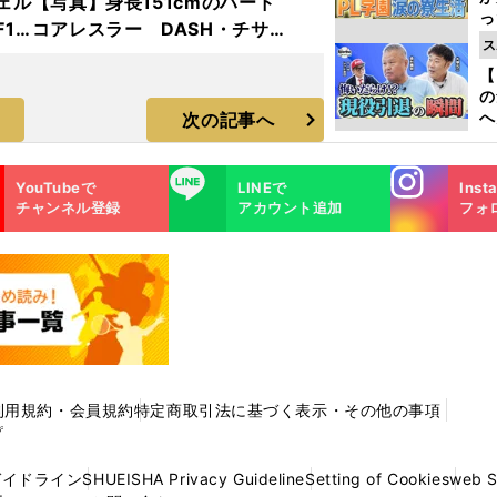
ェル
【写真】身長151cmのハード
っ
1
コアレスラー DASH・チサ
た
ス
ット
コ フォトギャラリー
【
雄】
の
へ
次の記事へ
大
エ
Instagra
LINE
YouTubeで
LINEで
Inst
m
チャンネル登録
アカウント追加
フォ
利用規約・会員規約
特定商取引法に基づく表示・その他の事項
プ
ガイドライン
SHUEISHA Privacy Guideline
Setting of Cookies
web 