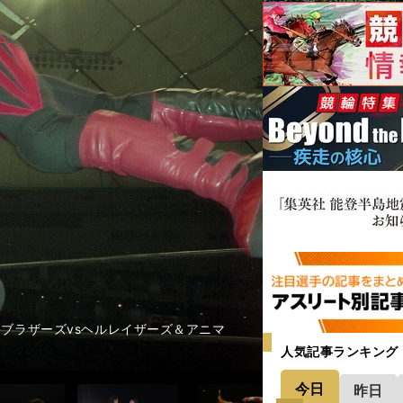
ウォリアーの空気の読まなさに「これぞ
ブッチャー＆T.N.T. photo by 山
）などのちにK-1で活躍する選手も多く参
の全敗と闘魂三銃士の飛躍は「驚きの展
目 リングサイドのケンコバは叫んだ＞＞
できなかった理由は・・・ photo by
の全日本プロレスの６人 photo by 山
ト・ノートンとホーク・ウォリアーとの
大会。だが、天龍源一郎が出るメインカ
スでのディック・フライ踏みつけ事件＞
 by 山内猛
・クルー photo by 山内猛
・クルー photo by 山内猛
o by 山内猛
o by 山内猛
内猛
で「忘れられている場面がある」＞＞
利した試合中のサムズアップ＞＞
いるんだ？」＞＞
撃したある異変＞＞
日本の社長からの謎のひと言＞＞
まさかの結末＞＞
まさかの結末＞＞
ルトより大事なものがある」＞＞
ルトより大事なものがある」＞＞
＞＞
＞＞
なる時でもプロレスラーなんやな」＞＞
・ウォリアーズが見せた「まさか」のギ
が真相を本人に探るも「聞き取れなかっ
やる」 大流血の死闘を締めた「担架への
「なんてすごい流れなんや！」 引退し
った。1987年の全日本「ベストバウト」
日明の音声解析と、格闘技界におけるリ
。プロレス史に残る迷勝負は「時空を歪ま
・ブラザーズvsヘルレイザーズ＆アニマ
ブッチャー＆T.N.T. photo by 山
ブッチャー＆T.N.T. photo by 山
ブッチャー＆T.N.T. photo by 山
ブッチャー＆T.N.T. photo by 山
戦のジャパンプロレスの６人 photo by
「震え」＞＞
会話で大困惑＞＞
で見せた珍しいファイト＞＞
たダンプカー」の義理人情＞＞
いた手紙＞＞
越中詩郎は「犠牲者です！」＞＞
の片鱗＞＞
の片鱗＞＞
原ジュニアに抱いた悔しさ＞＞
原ジュニアに抱いた悔しさ＞＞
した＞＞
した＞＞
 by 山内猛
 by 山内猛
・クルー photo by 山内猛
・クルー photo by 山内猛
・クルー photo by 山内猛
o by 山内猛
o by 山内猛
o by 山内猛
内猛
人気記事ランキング
今日
昨日