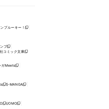
ャンプルーキー！
新
し
い
ウ
ャンプ
新
ィ
社コミック文庫
し
新
ン
い
し
ド
ウ
い
ウ
ガMeets
新
ィ
ウ
で
し
ン
ィ
開
い
ド
ン
く
ウ
ウ
ド
s
S-MANGA
新
新
ィ
で
ウ
し
し
ン
開
で
い
い
ド
く
開
ウ
ウ
ウ
NO
UOMO
く
新
新
ィ
ィ
で