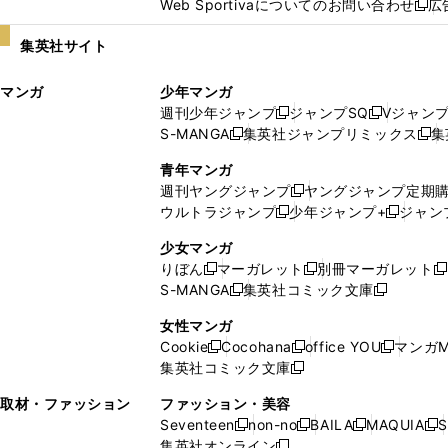
Web Sportivaについてのお問い合わせ
広
し
新
い
し
集英社サイト
ウ
い
ィ
ウ
マンガ
少年マンガ
ン
ィ
週刊少年ジャンプ
ジャンプSQ
Vジャン
ド
ン
新
新
S-MANGA
集英社ジャンプリミックス
集
ウ
ド
新
し
し
新
で
ウ
し
い
い
し
青年マンガ
開
で
い
ウ
ウ
い
週刊ヤングジャンプ
ヤングジャンプ定期
新
く
開
ウ
ィ
ィ
ウ
ウルトラジャンプ
少年ジャンプ+
ジャン
新
し
新
く
ィ
ン
ン
ィ
し
い
し
ン
ド
ド
ン
少女マンガ
い
ウ
い
ド
ウ
ウ
ド
りぼん
マーガレット
別冊マーガレット
新
新
新
ウ
ィ
ウ
ウ
で
で
ウ
S-MANGA
集英社コミック文庫
し
新
し
新
ィ
ン
ィ
で
開
開
で
い
し
い
し
ン
ド
ン
女性マンガ
開
く
く
開
ウ
い
ウ
い
ド
ウ
ド
Cookie
Cocohana
office YOU
マンガM
く
く
新
新
新
ィ
ウ
ィ
ウ
ウ
で
ウ
集英社コミック文庫
し
新
し
し
ン
ィ
ン
ィ
で
開
で
い
し
い
い
ド
ン
ド
ン
取材・ファッション
ファッション・美容
開
く
開
ウ
い
ウ
ウ
ウ
ド
ウ
ド
Seventeen
non-no
BAILA
MAQUIA
S
く
く
新
新
新
新
ィ
ウ
ィ
ィ
で
ウ
で
ウ
集英社オンライン