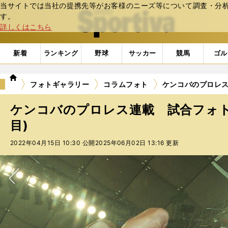
当サイトでは当社の提携先等がお客様のニーズ等について調査・分析し
web Sportiva (webスポルティーバ)
す。
詳しくはこちら
新着
ランキング
野球
サッカー
競馬
ゴル
we
フォトギャラリー
コラムフォト
ケンコバのプロレス
b
ス
ケンコバのプロレス連載 試合フォト
ポ
ル
目)
テ
2022年04月15日 10:30 公開
2025年06月02日 13:16 更新
ィ
ー
バ
次へ