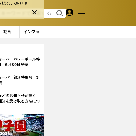
る場合がありま
マイペ
閉じ
検索
メニュ
ー
る
す
ジ
る
動画
インフォ
ィーバ バレーボール特
.4 6月30日発売
ィーバ 部活特集号 3
売
などのお知らせが届く
通知を受け取る方法につ