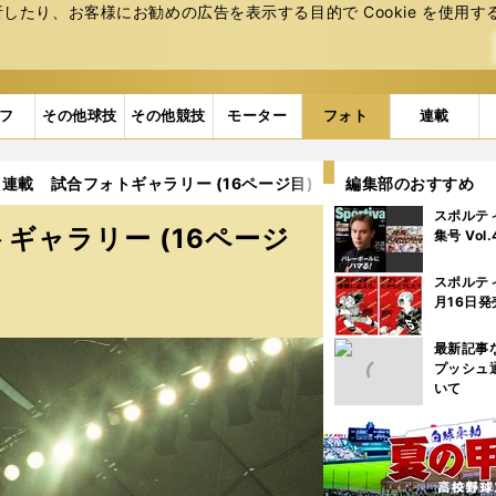
たり、お客様にお勧めの広告を表⽰する⽬的で Cookie を使⽤す
フ
その他球技
その他競技
モーター
フォト
連載
連載 試合フォトギャラリー (16ページ目)
編集部のおすすめ
スポルテ
ギャラリー (16ページ
集号 Vol
スポルテ
月16日発
最新記事
プッシュ
いて