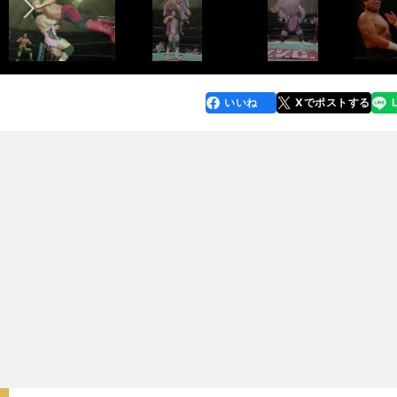
いいね
Xでポストする
line
faceboo
x
k