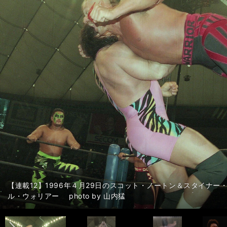
前編：ロード・ウォリアーズ再結成の豪華６人タッグ パワー・
連載８：1987年12月２日の天龍源一郎＆阿修羅・原vsアブドーラ・ザ・
連載７：前田日明（右）が旗揚げしたリングスには、佐竹雅昭（左
前編：超豪華メンバーの「第１回Ｇ１クライマックス」 長州力
健介！」＞＞
前編：『やめろぉぉ！』天龍源一郎の「53歳」に柴田勝頼が白
内猛
戦した photo by 東京スポーツ/アフロ
連載６：身体能力も華もあったザ・コブラ（右）。それでもブレイク
開」＞＞
東京スポーツ/アフロ
連載５：1986年３月13日の長州力vs２代目タイガーマスク 対抗戦
中編：大迫力の６人タッグに感じた「やさしさ」の正体 スコッ
前編：ブロディ、ハンセンら史上最高の「世界最強タッグ」大阪
前編：前田日明がキレた理由が「ホンマにわからない」。リング
連載５：1986年３月13日の長州力vs２代目タイガーマスク photo
内猛
連載４：1990年８月19日の蝶野正洋＆武藤敬司vsデストラクション
連載４：1990年８月19日の蝶野正洋＆武藤敬司vsデストラクション
連載３：1986年８月16日のヒロ斎藤vs渕正信 photo by 山内猛
連載３：因縁が生まれた1986年６月12日のヒロ斎藤vs渕正信 phot
連載２：1986年６月12日の藤波辰巳（現・辰爾）vs前田日明 phot
連載２：1986年の４月29日のアンドレvs前田日明 photo by 山
連載１：1992年1月30日の小林邦昭vs齋藤彰俊 photo by 山内猛
連載１：1992年1月30日の小林邦昭vs齋藤彰俊 photo by 山内猛
中編：第１回Ｇ１での勘違い 蝶野正洋と武藤敬司の決勝のせい
絆＞＞
中編：天龍源一郎がケンコバに「あん時の男か」 柴田勝頼に勝
ードに「がっかり」した＞＞
＞
前編：ザ・コブラの異様すぎる凱旋マッチに「今、俺は何を見て
前編：越中詩郎の「禁断の試合」 ザ・コブラのための大会で目
前編：越中詩郎45周年記念大会での場外乱闘の真相 直前に全
前編：２代目タイガーが馬場から授かった「サソリ固め封じ」の
前編：２代目タイガーが馬場から授かった「サソリ固め封じ」の
前編：蝶野正洋に「ヒールの本性」を感じた不穏試合＞＞
前編：蝶野正洋に「ヒールの本性」を感じた不穏試合＞＞
前編：ヒロ斎藤と渕正信の「流血の因縁」で学んだ「男には、ベ
前編：ヒロ斎藤と渕正信の「流血の因縁」で学んだ「男には、ベ
前編：「受けの美学」を理解した大流血の一戦＞＞
前編：「受けの美学」を理解した大流血の一戦＞＞
前編：「虎ハンター」が「一般の空手家」に敗れた異種格闘技戦
前編：「虎ハンター」が「一般の空手家」に敗れた異種格闘技戦
後編：武藤敬司が突然トイレで「イ～ヤァオ！」と絶叫 「いか
後編：「ネズミを食う」「ガソリンを飲む」と信じていたロード
後編：天龍源一郎、柴田勝頼との激闘後に謎のひと言 ケンコバ
中編：ムタの日本デビュー戦の失敗に、馳浩は「俺が盛り上げて
後編：馳浩が仕掛けたグレート・ムタ戦での布石に、ケンコバは
後編：「龍原砲」がブッチャーの頭を蹴りまくり、T.N.T.も頑張
後編：ケンコバが切望する格闘技界の「歴史が覆りそう」な前田
後編：ザ・コブラvsザ・バンピートの放送がいきなりストップ
【連載12】1996年４月29日のスコット・ノートン＆スタイナー
連載８：1987年12月２日の天龍源一郎＆阿修羅・原vsアブドーラ・ザ・
連載８：1987年12月２日の天龍源一郎＆阿修羅・原vsアブドーラ・ザ・
連載８：1987年12月２日の天龍源一郎＆阿修羅・原vsアブドーラ・ザ・
連載８：1987年12月２日の天龍源一郎＆阿修羅・原vsアブドーラ・ザ・
連載５：1986年３月13日の長州力vs２代目タイガーマスク 対抗
前へ
後編：名レスラー馳浩の「一番ダメな試合」を救った越中詩郎の
後編：セレモニー前に起きた事件 天龍源一郎や藤波辰爾らとの
ャップ＞＞
た」＞＞
前編：「ハンセンがハンセンじゃなかった試合」全日本のリング
中編：「ハンセンも人の子やったんや」と驚き「ブレーキの壊れ
後編：ハンセンとの秘話「日本プロレス界最大の事件」の後に届
前編：グレート・ムタの「黒歴史」 無理やり化身対決にされた
ムーンサルト」＞＞
たムタの功績も振り返った＞＞
＞＞
ングスの再評価＞＞
せた」＞＞
後編：長州力は２代目タイガーにキレていた？三沢が見せた天才
後編：長州力は２代目タイガーにキレていた？三沢が見せた天才
後編：闘魂三銃士と"馳健"のピリピリしたライバル関係＞＞
後編：闘魂三銃士と"馳健"のピリピリしたライバル関係＞＞
後編：ヒロ斎藤が引き出した「赤鬼」渕正信に重ね合わせた、千
後編：ヒロ斎藤が引き出した「赤鬼」渕正信に重ね合わせた、千
後編：アンドレとの「不穏試合」で「格闘王」の意外な姿を目に
後編：アンドレとの「不穏試合」で「格闘王」の意外な姿を目に
後編：長州力が齋藤彰俊に「ウチでやれ」＞＞
後編：長州力が齋藤彰俊に「ウチでやれ」＞＞
ル・ウォリアー photo by 山内猛
内猛
内猛
内猛
内猛
連載５：1986年３月13日の長州力vs２代目タイガーマスク photo
連載５：1986年３月13日の長州力vs２代目タイガーマスク photo
山内猛
連載４：1990年８月19日の蝶野正洋＆武藤敬司vsデストラクション
連載４：1990年８月19日の蝶野正洋＆武藤敬司vsデストラクション
連載４：1990年８月19日の蝶野正洋＆武藤敬司vsデストラクション
連載３：1986年８月16日のヒロ斎藤vs渕正信 photo by 山内猛
連載３：1986年８月16日のヒロ斎藤vs渕正信 photo by 山内猛
連載３：因縁が生まれた1986年６月12日のヒロ斎藤vs渕正信 phot
連載２：1986年６月12日の藤波辰巳（現・辰爾）vs前田日明 phot
連載２：1986年６月12日の藤波辰巳（現・辰爾）vs前田日明 phot
連載２：1986年の４月29日のアンドレvs前田日明 photo by 山
連載１：1992年1月30日の小林邦昭vs齋藤彰俊 photo by 山内猛
連載１：1992年1月30日の小林邦昭vs齋藤彰俊 photo by 山内猛
連載１：1992年1月30日の小林邦昭vs齋藤彰俊 photo by 山内猛