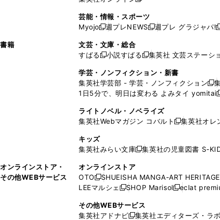
し
新
し
し
し
ン
ィ
ン
ン
開
で
開
で
い
し
い
い
い
ド
ン
ド
ド
芸能・情報・スポーツ
く
開
く
開
ウ
い
ウ
ウ
ウ
ウ
ド
ウ
ウ
Myojo
週プレNEWS
週プレ グラジャパ!
く
く
新
新
新
ィ
ウ
ィ
ィ
ィ
で
ウ
で
で
し
し
ン
ィ
ン
ン
ン
書籍
文芸・文庫・総合
開
で
開
開
い
い
ド
ン
ド
ド
ド
すばる
小説すばる
集英社 文芸ステーシ
く
開
く
く
新
新
ウ
ウ
ウ
ド
ウ
ウ
ウ
く
し
し
ィ
ィ
学芸・ノンフィクション・新書
で
ウ
で
で
で
い
い
ン
ン
集英社学芸部 - 学芸・ノンフィクション
開
で
開
開
開
新
ウ
ウ
ド
ド
1日5分で、明日は変わる よみタイ yomitai
く
開
く
く
く
し
新
ィ
ィ
ウ
ウ
く
い
ン
ン
ライトノベル・ノベライズ
で
で
ウ
ド
ド
集英社Webマガジン コバルト
集英社オレ
開
開
新
ィ
ウ
ウ
く
く
し
ン
キッズ
で
で
い
ド
集英社みらい文庫
集英社の児童図書 S-KID
開
開
新
ウ
ウ
く
く
し
ィ
オンラインストア・
オンラインストア
で
い
ン
その他WEBサービス
OTO
SHUEISHA MANGA-ART HERITAGE
開
新
ウ
ド
LEEマルシェ
SHOP Marisol
eclat prem
く
し
新
新
ィ
ウ
い
し
し
ン
その他WEBサービス
で
ウ
い
い
ド
集英社アドナビ
集英社エディターズ・ラ
開
新