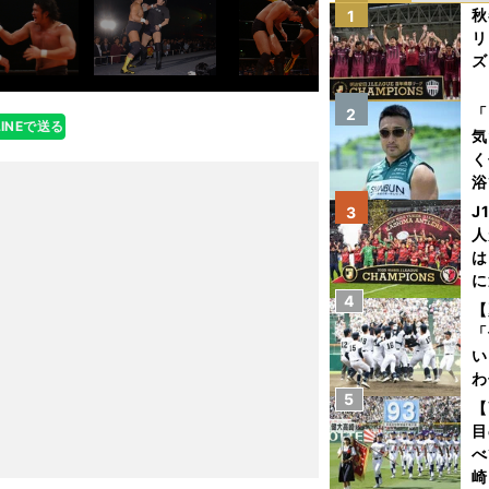
秋
1
リ
ズ
を
「
2
LINEで送る
気
く
浴
太
J
3
ァ
人
は
に
4
と
【
「
い
わ
5
だ
【
目
べ
崎