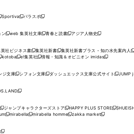
し
し
し
し
し
ン
ン
ン
ン
開
開
開
開
開
い
い
い
い
い
ド
ド
ド
ド
く
く
く
く
く
ウ
ウ
ウ
ウ
ウ
ウ
ウ
ウ
ウ
Sportiva
パラスポ
新
新
ィ
ィ
ィ
ィ
ィ
で
で
で
で
し
し
し
ン
ン
ン
ン
ン
開
開
開
開
い
い
い
ド
ド
ド
ド
ド
ョン
web 集英社文庫
青春と読書
アジア人物史
く
く
く
く
新
新
新
新
ウ
ウ
ウ
ウ
ウ
ウ
ウ
ウ
し
し
し
し
ィ
ィ
ィ
で
で
で
で
で
い
い
い
い
ン
ン
ン
集英社ビジネス書
集英社新書
集英社新書プラス - 知の水先案内人
開
開
開
開
開
新
新
新
ウ
ウ
ウ
ウ
ド
ド
ド
kotoba
e!集英社
情報・知識＆オピニオン imidas
く
く
く
く
く
新
し
新
し
新
ィ
ィ
ィ
ィ
ウ
ウ
ウ
し
し
い
し
い
し
ン
ン
ン
ン
で
で
で
い
い
ウ
い
ウ
い
ド
ド
ド
ド
ンジ文庫
シフォン文庫
ダッシュエックス文庫公式サイト
JUMP 
開
開
開
新
新
新
ウ
ウ
ィ
ウ
ィ
ウ
ウ
ウ
ウ
ウ
く
く
く
し
し
し
ィ
ィ
ン
ィ
ン
ィ
で
で
で
で
い
い
い
ン
ン
ド
ン
ド
ン
S.LAND
開
開
開
開
新
ウ
ウ
ウ
ド
ド
ウ
ド
ウ
ド
く
く
く
く
し
ィ
ィ
ィ
ウ
ウ
で
ウ
で
ウ
い
ン
ン
ン
ジャンプキャラクターズストア
HAPPY PLUS STORE
SHUEIS
で
で
開
で
開
で
新
新
新
ウ
ド
ド
ド
ium
mirabella
mirabella homme
zakka market
開
開
く
開
く
開
し
新
新
新
し
新
し
ィ
ウ
ウ
ウ
く
く
く
く
い
し
し
い
し
し
い
ン
で
で
で
ウ
い
い
ウ
い
い
ウ
ド
ボ
開
開
開
新