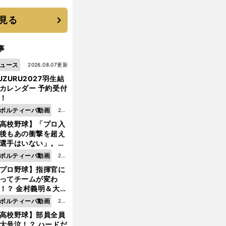
機動破壊」はこうし
生まれた
見る
事
ュース
2026.08.07更新
UZURU2027羽生結
カレンダー 予約受付
！
ポルティーバ動画
202
高校野球】「プロ入
6.0
後もあの衝撃を超え
8.0
選手はいない」。PL
6更
園トリオが衝撃を受
ポルティーバ動画
202
新
た選手
プロ野球】指揮官に
6.0
ってチームが変わ
8.0
！？ 金村義明＆大塚
6更
二が語る歴代監督エ
ポルティーバ動画
202
新
ソード
高校野球】部員全員
6.0
大号泣！？ ハードだ