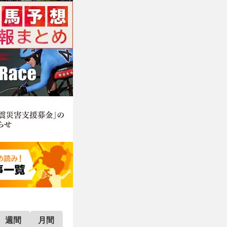
週間
月間