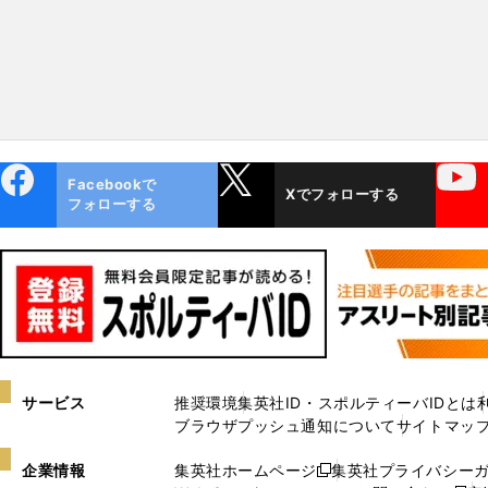
ebo
X
YouTube
Facebookで
Xでフォローする
ok
フォローする
サービス
推奨環境
集英社ID・スポルティーバIDとは
ブラウザプッシュ通知について
サイトマッ
企業情報
集英社ホームページ
集英社プライバシー
新