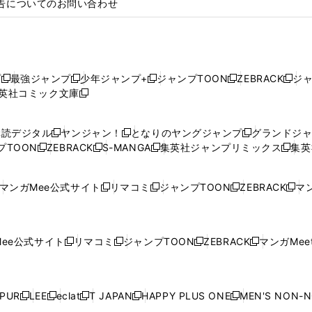
告についてのお問い合わせ
プ
最強ジャンプ
少年ジャンプ+
ジャンプTOON
ZEBRACK
ジ
新
新
新
新
新
英社コミック文庫
し
新
し
し
し
し
い
い
し
い
い
い
ウ
ウ
い
ウ
ウ
ウ
購読デジタル
ヤンジャン！
となりのヤングジャンプ
グランドジ
新
新
新
ィ
ィ
ウ
ィ
ィ
ィ
プTOON
ZEBRACK
S-MANGA
集英社ジャンプリミックス
集英
新
し
新
し
新
し
新
ン
ン
ィ
ン
ン
ン
し
い
し
い
し
い
し
ド
ド
ン
ド
ド
ド
い
ウ
い
ウ
い
ウ
い
ウ
ウ
ド
ウ
ウ
ウ
マンガMee公式サイト
リマコミ
ジャンプTOON
ZEBRACK
マン
新
新
新
新
ウ
ィ
ウ
ィ
ウ
ィ
ウ
で
で
ウ
で
で
で
し
し
し
し
し
ィ
ン
ィ
ン
ィ
ン
ィ
開
開
で
開
開
開
い
い
い
い
い
ン
ド
ン
ド
ン
ド
ン
く
く
開
く
く
く
ウ
ウ
ウ
ウ
ウ
ド
ウ
ド
ウ
ド
ウ
ド
ee公式サイト
リマコミ
ジャンプTOON
ZEBRACK
マンガMeet
く
新
新
新
新
ィ
ィ
ィ
ィ
ィ
ウ
で
ウ
で
ウ
で
ウ
し
し
し
し
ン
ン
ン
ン
ン
で
開
で
開
で
開
で
い
い
い
い
ド
ド
ド
ド
ド
開
く
開
く
開
く
開
ウ
ウ
ウ
ウ
ウ
ウ
ウ
ウ
ウ
PUR
LEE
eclat
T JAPAN
HAPPY PLUS ONE
MEN'S NON-
く
く
く
く
新
新
新
新
新
ィ
ィ
ィ
ィ
で
で
で
で
で