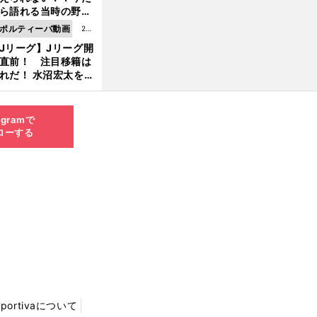
8.0
ら語れる当時の野球
4更
情とは...
ポルティーバ動画
202
新
Jリーグ】Jリーグ開
6.0
直前！ 注目移籍は
8.0
れだ！ 水沼宏太を水
3更
貴史がすこ〜し語る
新
agramで
ローする
Sportivaについて