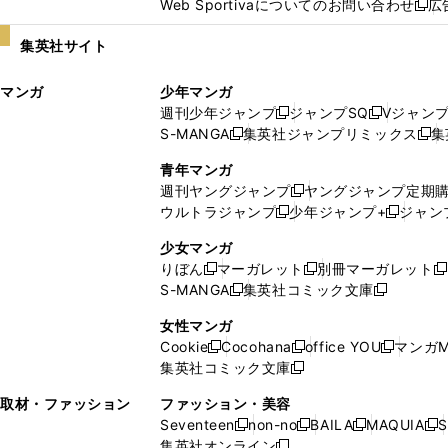
Web Sportivaについてのお問い合わせ
広
し
新
い
し
集英社サイト
ウ
い
ィ
ウ
マンガ
少年マンガ
ン
ィ
週刊少年ジャンプ
ジャンプSQ
Vジャン
ド
ン
新
新
S-MANGA
集英社ジャンプリミックス
集
ウ
ド
新
し
し
新
で
ウ
し
い
い
し
青年マンガ
開
で
い
ウ
ウ
い
週刊ヤングジャンプ
ヤングジャンプ定期
新
く
開
ウ
ィ
ィ
ウ
ウルトラジャンプ
少年ジャンプ+
ジャン
新
し
新
く
ィ
ン
ン
ィ
し
い
し
ン
ド
ド
ン
少女マンガ
い
ウ
い
ド
ウ
ウ
ド
りぼん
マーガレット
別冊マーガレット
新
新
新
ウ
ィ
ウ
ウ
で
で
ウ
S-MANGA
集英社コミック文庫
し
新
し
新
ィ
ン
ィ
で
開
開
で
い
し
い
し
ン
ド
ン
女性マンガ
開
く
く
開
ウ
い
ウ
い
ド
ウ
ド
Cookie
Cocohana
office YOU
マンガM
く
く
新
新
新
ィ
ウ
ィ
ウ
ウ
で
ウ
集英社コミック文庫
し
新
し
し
ン
ィ
ン
ィ
で
開
で
い
し
い
い
ド
ン
ド
ン
取材・ファッション
ファッション・美容
開
く
開
ウ
い
ウ
ウ
ウ
ド
ウ
ド
Seventeen
non-no
BAILA
MAQUIA
S
く
く
新
新
新
新
ィ
ウ
ィ
ィ
で
ウ
で
ウ
集英社オンライン