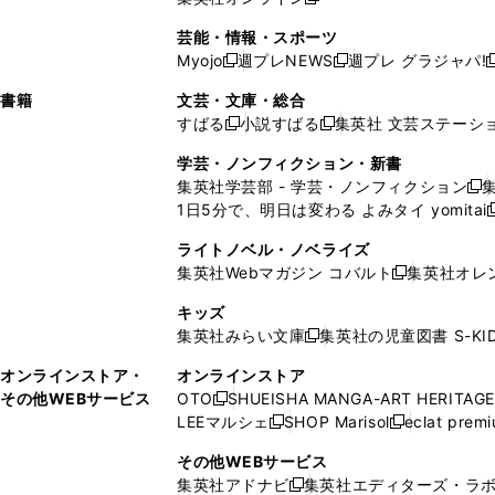
し
新
し
し
し
ン
ィ
ン
ン
開
で
開
で
い
し
い
い
い
ド
ン
ド
ド
芸能・情報・スポーツ
く
開
く
開
ウ
い
ウ
ウ
ウ
ウ
ド
ウ
ウ
Myojo
週プレNEWS
週プレ グラジャパ!
く
く
新
新
新
ィ
ウ
ィ
ィ
ィ
で
ウ
で
で
し
し
ン
ィ
ン
ン
ン
書籍
文芸・文庫・総合
開
で
開
開
い
い
ド
ン
ド
ド
ド
すばる
小説すばる
集英社 文芸ステーシ
く
開
く
く
新
新
ウ
ウ
ウ
ド
ウ
ウ
ウ
く
し
し
ィ
ィ
学芸・ノンフィクション・新書
で
ウ
で
で
で
い
い
ン
ン
集英社学芸部 - 学芸・ノンフィクション
開
で
開
開
開
新
ウ
ウ
ド
ド
1日5分で、明日は変わる よみタイ yomitai
く
開
く
く
く
し
新
ィ
ィ
ウ
ウ
く
い
ン
ン
ライトノベル・ノベライズ
で
で
ウ
ド
ド
集英社Webマガジン コバルト
集英社オレ
開
開
新
ィ
ウ
ウ
く
く
し
ン
キッズ
で
で
い
ド
集英社みらい文庫
集英社の児童図書 S-KID
開
開
新
ウ
ウ
く
く
し
ィ
オンラインストア・
オンラインストア
で
い
ン
その他WEBサービス
OTO
SHUEISHA MANGA-ART HERITAGE
開
新
ウ
ド
LEEマルシェ
SHOP Marisol
eclat prem
く
し
新
新
ィ
ウ
い
し
し
ン
その他WEBサービス
で
ウ
い
い
ド
集英社アドナビ
集英社エディターズ・ラ
開
新