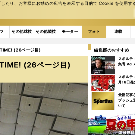
たり、お客様にお勧めの広告を表⽰する⽬的で Cookie を使⽤す
フ
その他球技
その他競技
モーター
フォト
連載
ME! (26ページ目)
編集部のおすすめ
スポルテ
ME! (26ページ目)
集号 Vol
スポルテ
月16日発
最新記事
プッシュ
いて