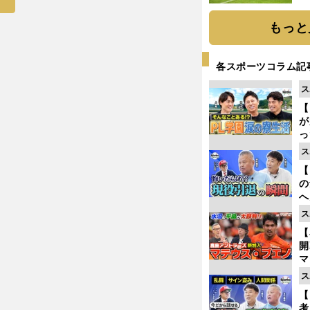
と
もっと
各スポーツコラム記
ス
【
が
っ
た
ス
【
の
へ
大
ス
エ
【
マ
島
ス
歳
【
考