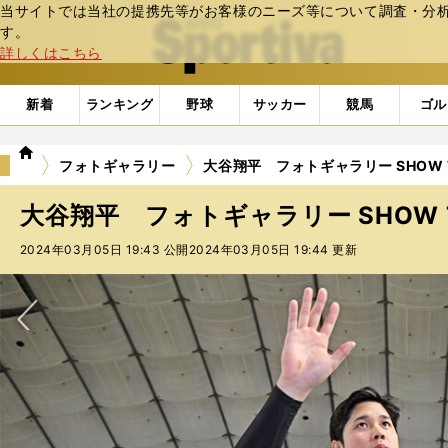
当サイトでは当社の提携先等がお客様のニーズ等について調査・分析し
web Sportiva (webスポルティーバ)
す。
詳しくはこちら
新着
ランキング
野球
サッカー
競馬
ゴル
we
フォトギャラリー
大谷翔平 フォトギャラリー SHOW TI
b
ス
大谷翔平 フォトギャラリー SHOW TI
ポ
ル
2024年03月05日 19:43 公開
2024年03月05日 19:44 更新
テ
ィ
ー
バ
次へ