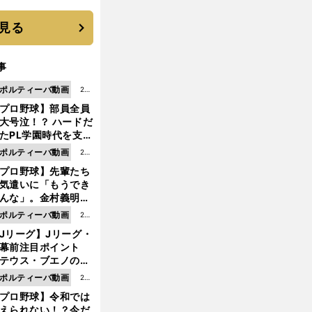
は？
見る
事
ポルティーバ動画
202
プロ野球】部員全員
6.0
大号泣！？ ハードだ
8.0
たPL学園時代を支え
6更
ものとは
ポルティーバ動画
202
新
プロ野球】先輩たち
6.0
気遣いに「もうでき
8.0
んな」。金村義明＆
6更
塚光二が明かす引退
ポルティーバ動画
202
新
ピソード！
Jリーグ】Jリーグ・
6.0
開幕前注目ポイント
8.0
テウス・ブエノの鹿
5更
移籍！ 恐るべし15
ポルティーバ動画
202
新
磯部怜夢！
プロ野球】令和では
6.0
えられない！？今だ