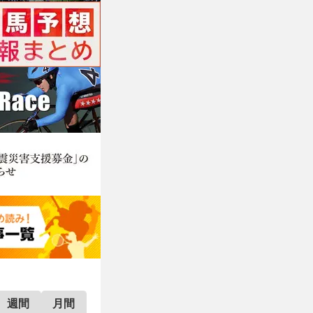
週間
月間