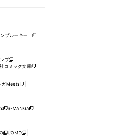
ャンプルーキー！
新
し
い
ウ
ャンプ
新
ィ
社コミック文庫
し
新
ン
い
し
ド
ウ
い
ウ
ガMeets
新
ィ
ウ
で
し
ン
ィ
開
い
ド
ン
く
ウ
ウ
ド
s
S-MANGA
新
新
ィ
で
ウ
し
し
ン
開
で
い
い
ド
く
開
ウ
ウ
ウ
NO
UOMO
く
新
新
ィ
ィ
で