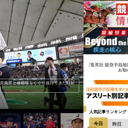
大谷翔平
浴びた大谷
ッシュ有（写真奥）
を達成した
平
トバー
とは？
VPの大谷翔平
を達成した大谷翔平
ような存在」「歴史上最高の選手」＞＞
、５、6年は今と変わらないパフォーマン
A争奪戦？ 移籍してエンゼルスに出戻
下の注目は８月１日のトレード期限か＞＞
率は「伏兵」、本塁打と打点は「トラウト
打者が歩んできたMLBオールスターの軌
ルスは「先発２番手とセットアッパー」を
化 中継ぎ投手は「この状況になったらこ
メジャー通算本塁打で日本人１位のゴジラ超
れるの！」とアメリカNo.1女子テニス選
のためのWBCだった」と攝津正は脱帽＞
は考えられない」 筋肉のプロ・谷本道
は考えられない」 筋肉のプロ・谷本道
は考えられない」 筋肉のプロ・谷本道
析「捕手の使い分け」「下位から上位の
の原風景と修羅場をくぐり抜けてきた経験
ル大谷」の衝撃に日本代表スラッガーも呆
た」「湯浅京己は8回確定か」吉見一起が
パン投手陣の起用法とパワーヒッターが
の好不調も見えてきてWBC本番の起用法
に出場するスタープレーヤー高額年俸ランキ
。五十嵐亮太が考える投手陣のローテ 第
。WBCの理想オーダーは１番・大谷翔平
。自分が現役だったら「WBCには出たく
リリーフ登板もあり得る」。星野伸之が考
４番は村上宗隆ではなく大谷翔平にした理
大谷翔平」から始まる最強オーダーはこ
おいて特別な存在。ベーブ・ルースより
の可能性、WBC出場へのホンネを現地記
響しない？ 現地記者も「それなりの意味
活躍を続ける大谷
億ドル超え。有力球団は５チームか＞＞
亮太は確率85％と予想＞＞
不安要素＞＞
、疲労蓄積を乗り越えられるか＞＞
再現性」に注目する＞＞
ら１カ月後の現状＞＞
人気記事ランキング
今日
昨日