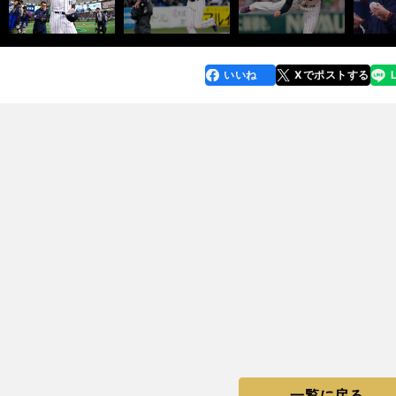
いいね
Xでポストする
line
faceboo
x
k
一覧に戻る