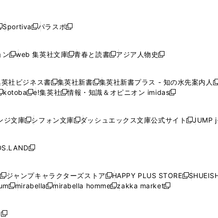
し
し
し
し
し
ン
ン
ン
ン
開
開
開
開
開
い
い
い
い
い
ド
ド
ド
ド
く
く
く
く
く
ウ
ウ
ウ
ウ
ウ
ウ
ウ
ウ
ウ
Sportiva
パラスポ
新
新
ィ
ィ
ィ
ィ
ィ
で
で
で
で
し
し
し
ン
ン
ン
ン
ン
開
開
開
開
い
い
い
ド
ド
ド
ド
ド
ョン
web 集英社文庫
青春と読書
アジア人物史
く
く
く
く
新
新
新
新
ウ
ウ
ウ
ウ
ウ
ウ
ウ
ウ
し
し
し
し
ィ
ィ
ィ
で
で
で
で
で
い
い
い
い
ン
ン
ン
集英社ビジネス書
集英社新書
集英社新書プラス - 知の水先案内人
開
開
開
開
開
新
新
新
ウ
ウ
ウ
ウ
ド
ド
ド
kotoba
e!集英社
情報・知識＆オピニオン imidas
く
く
く
く
く
新
し
新
し
新
ィ
ィ
ィ
ィ
ウ
ウ
ウ
し
し
い
し
い
し
ン
ン
ン
ン
で
で
で
い
い
ウ
い
ウ
い
ド
ド
ド
ド
ンジ文庫
シフォン文庫
ダッシュエックス文庫公式サイト
JUMP 
開
開
開
新
新
新
ウ
ウ
ィ
ウ
ィ
ウ
ウ
ウ
ウ
ウ
く
く
く
し
し
し
ィ
ィ
ン
ィ
ン
ィ
で
で
で
で
い
い
い
ン
ン
ド
ン
ド
ン
S.LAND
開
開
開
開
新
ウ
ウ
ウ
ド
ド
ウ
ド
ウ
ド
く
く
く
く
し
ィ
ィ
ィ
ウ
ウ
で
ウ
で
ウ
い
ン
ン
ン
ジャンプキャラクターズストア
HAPPY PLUS STORE
SHUEIS
で
で
開
で
開
で
新
新
新
ウ
ド
ド
ド
ium
mirabella
mirabella homme
zakka market
開
開
く
開
く
開
し
新
新
新
し
新
し
ィ
ウ
ウ
ウ
く
く
く
く
い
し
し
い
し
し
い
ン
で
で
で
ウ
い
い
ウ
い
い
ウ
ド
ボ
開
開
開
新