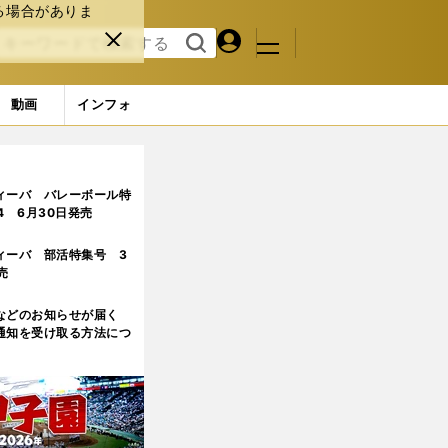
る場合がありま
マイペ
閉じ
検索
メニュ
ー
る
す
ジ
る
動画
インフォ
ィーバ バレーボール特
.4 6月30日発売
ィーバ 部活特集号 3
売
などのお知らせが届く
通知を受け取る方法につ