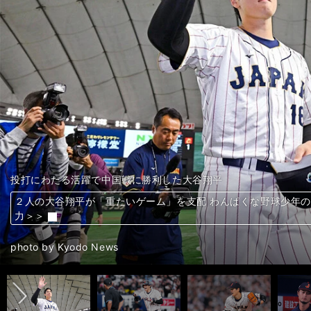
大谷翔平
MLB史上初の２年連続「２ケタ勝利＆２ケタ本塁打」を達成した
大谷翔平はエンゼルスに残るのか、離れるのか？
オールスターの打席に入った際、シアトルのファンから大歓声を
大谷翔平のリーグMVPを阻むライバルはいる？
大谷翔平はオールスターゲームでどんな活躍を見せるか
大谷翔平は一度もポストシーズンを経験していない
14年ぶりのWBC制覇を達成し、握手を交わす大谷翔平とダルビ
大谷翔平は2023年も新たな記録に挑戦する
皆の記憶に刻まれた大谷翔平のラストシーン
９回のマウンドを大谷翔平が締め、日本が３大会ぶりのWBC制覇
３月上旬、WBC日本代表チームに合流し練習をする大谷翔平
オーストラリア戦の初回、３ランを放った大谷翔平（写真右）
投打にわたる活躍で中国戦に勝利した大谷翔平
3月6日の阪神との強化試合で2本のホームランを放った大谷翔平
WBC初戦の中国戦に先発し、４回１安打無失点と好投した大谷翔
壮行試合のベンチでダルビッシュ有（左）と話をする大谷翔平
名古屋からチームに合流した大谷翔平（写真左）とラーズ・ヌー
大谷翔平の年俸はWBC出場選手の中で上位何番目？
先発ローテの軸として期待がかかる大谷（左）とダルビッシュ
西岡氏が考える大谷（左）の起用法、「イチローのような役割」
打撃練習を行なう吉田（左）と大谷
WBCに向けて調整する大谷（左）と山本
昨年三冠王を達成した村上宗隆（写真左）と一昨年のア・リーグM
今季ベーブ・ルース以来、104年ぶりに2ケタ勝利、2ケタ本塁打
今後の動向が注目される大谷
規定投球回の達成が近づく大谷
大谷翔平が移籍するなら次に選ぶチームは？
大谷翔平が日本凱旋で放った輝きにチームメイトは「ビーストの
大谷翔平がMLB史上初の偉業達成 山本昌は「ケガさえなければ
大谷翔平「真夏のトレード」をシミュレーション 残留でオフにF
大谷翔平がオールスターで証明したレジェンドスターっぷり 目
大谷翔平のMVPはほぼ確実、「三冠王」に輝く可能性は？ 打
大谷翔平はイチロー以来の「MVP」獲得なるか？ 日本人投手・
大谷翔平の夢「初のポストシーズン進出」を叶えたい！ エンゼ
WBC日本代表ブルペン捕手・鶴岡慎也が見たダルビッシュの変
大谷翔平は2023シーズンどんな新記録を成し遂げる？ 注目は
大谷翔平のWBCの活躍にテニス界も騒然「勝負強さに惹きつけら
侍ジャパン、歓喜の世界一 決勝戦でのリアル二刀流に「大谷翔平
大谷翔平の肉体は「別次元の宇宙人」「スポーツ科学の常識から
大谷翔平の肉体は「別次元の宇宙人」「スポーツ科学の常識から
大谷翔平の肉体は「別次元の宇宙人」「スポーツ科学の常識から
侍ジャパンの準々決勝勝利へのカギを元阪神エースの岩田稔が分
２人の大谷翔平が「重たいゲーム」を支配 わんぱくな野球少年
大谷翔平「野球盤のバット」が異次元の弾道を生む秘訣 「リア
「大谷翔平はらしさ全開。いろんな種類のスライダーを投げてい
「韓国戦の先発は大谷翔平」「抑えは大勢」高木豊が語る侍ジャ
大谷翔平 ヌートバー 吉田正尚のメジャー組もいよいよ参戦 選手
「40億円の大谷翔平、32億円のダルビッシュは何位？」WBC
WBCは「初戦・大谷翔平、２戦目・ダルビッシュ有」となるのか
西岡剛「負けたら日本に帰れない、なんて気持ちはナンセンス」
星野伸之が考えた侍ジャパンのスタメンは投手目線で「嫌だな」
WBCで大谷翔平は「先発でしか起用できない」、山本由伸は「
名コーチ・伊勢孝夫が考えるWBC侍ジャパンベストオーダー「
元西武監督・辻発彦が提案する侍ジャパンのスタメン。「１番・
『ＳＨＯーＴＩＭＥ』の著者が語る「大谷翔平はメジャー史上に
大谷翔平はMVP受賞ならずも話題は尽きず。契約延長やトレード
大谷翔平の「規定投球回の達成」はジャッジとのMVP争いに影
大谷翔平
大谷翔平
大谷翔平
大谷翔平
大谷翔平
大谷翔平
大谷翔平
相手チームのバッテリーからの厳しい攻め、四球が増加する中で
現在、ア・リーグ本塁打王争い独走中のエンゼルス・大谷翔平
１カ月前、WBCで優勝した日本代表「侍ジャパン」
スを見せてくれる」＞＞
り？＞＞
の復帰」次第＞＞
跡＞＞
早急に補強すべし＞＞
の投手」と事細かく決まっていた＞＞
え＞＞
手もぞっこん!＞＞
＞
哉も驚く「二刀流ならではの体型」とは＞＞
哉も驚く「二刀流ならではの体型」とは＞＞
哉も驚く「二刀流ならではの体型」とは＞＞
つなぎ」「４番・村上宗隆の復調」＞＞
力＞＞
然＞＞
侍ジャパンの勝利と投手陣を分析＞＞
多い不安＞＞
は？＞＞
ング＞＞
二先発や抑えに適任の投手も挙げた＞＞
でイチローの役割を期待＞＞
ない」と即答した理由も語った＞＞
える侍ジャパン投手陣の起用法＞＞
由」＞＞
れだ！＞＞
大谷翔平の争奪戦はもう始まっている。相場はMLB最高額の５
上だと思っている」＞＞
者３人に聞いた＞＞
はある」と冷静＞＞
伊勢孝夫が解説する大谷翔平「54本塁打のメカニズム」＞＞
伊勢孝夫が解説する大谷翔平「54本塁打のメカニズム」＞＞
伊勢孝夫が解説する大谷翔平「54本塁打のメカニズム」＞＞
大谷翔平のドジャースはワールドシリーズに進めるのか？ 五十嵐
【MLBポストシーズン展望】五十嵐亮太が指摘するドジャースの
大谷翔平の盗塁術を「青い稲妻」松本匡史が分析＞＞
「大谷翔平のバッティングは真似るべきではない」＞＞
大谷翔平がホームラン王へ正念場 2021年シーズン以上の四球
大谷翔平の2023年シーズンはどこがすごいのか 鶴岡慎也は「
侍ジャパン戦士のWBCの影響は？ 好調、不調、離脱……優勝か
前へ
photo by Getty Images
photo by Getty Images
photo by Getty Images
photo by Getty Images
photo by Getty Images
photo by Getty Images
photo by Getty Images
photo by Getty Images
photo by Taguchi Yukihito
photo by USA TODAY Sports/ロイター/アフロ
photo by Getty Images
photo by AFLO
photo by Getty Images
photo by Getty Images
photo by AFLO
photo by AFLO
photo by Kyodo News
photo by Sankei Visual
photo by AFLO
photo by Getty Images
photo by Getty Images
photo by Getty Images
photo by Getty Images
photo by Getty Images
photo by Kyodo News
photo by Kyodo News
photo by Kyodo News
photo by Sankei Visual
photo by Sankei Visual
photo by Sankei Visual
photo by Getty Images
photo by Kyodo News
photo by スポニチ/アフロ、ロイター/アフロ
photo by Kyodo News
photo by Kyodo News
photo by Taguchi Yukihito、Koike Yoshihiro
photo by Taguchi Yukihito
photo by AFLO
photo by Taguchi Yukihito
photo by Getty Images
photo by Kyodo News