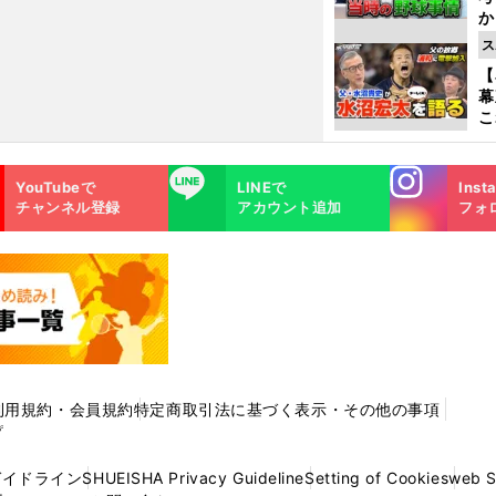
か
事
ス
【
幕
こ
沼
Instagra
LINE
YouTubeで
LINEで
Inst
m
チャンネル登録
アカウント追加
フォ
利用規約・会員規約
特定商取引法に基づく表示・その他の事項
プ
ガイドライン
SHUEISHA Privacy Guideline
Setting of Cookies
web 