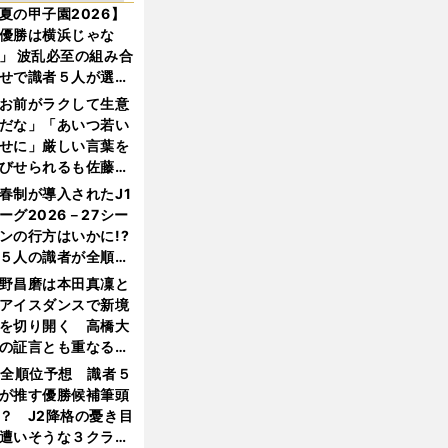
夏の甲子園2026】
優勝は横浜じゃな
」 波乱必至の組み合
せで識者５人が選ん
優勝校はここだ！
お前がラクして生意
だな」「あいつ若い
せに」厳しい言葉を
びせられるも佐藤慎
郎が貫いた誇りとフ
春制が導入されたJ1
ンへの思い
ーグ2026－27シー
ンの行方はいかに!?
５人の識者が全順位
大胆予想
野昌磨は本田真凜と
アイスダンスで新境
を切り開く 高橋大
の証言とも重なる課
と楽しさ
1全順位予想 識者５
が推す優勝候補筆頭
？ J2降格の憂き目
遭いそうな３クラブ