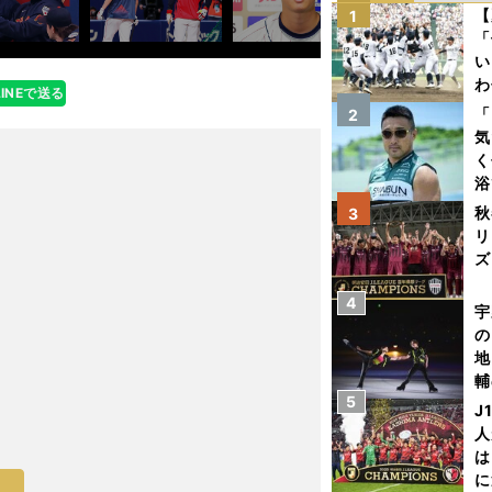
【
1
「
い
わ
LINEで送る
だ
「
2
気
く
浴
太
秋
3
ァ
リ
ズ
4
を
宇
の
地
輔
5
題
J
人
は
に