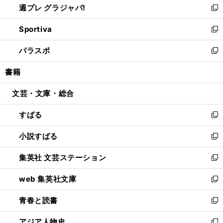
週プレ グラジャパ!
く
で
ィ
い
新
開
ン
ウ
し
Sportiva
く
ド
ィ
い
新
ウ
ン
ウ
し
パラスポ
で
ド
ィ
い
新
開
ウ
ン
ウ
し
書籍
く
で
ド
ィ
い
開
ウ
ン
ウ
文芸・文庫・総合
く
で
ド
ィ
開
ウ
ン
すばる
く
で
ド
新
開
ウ
し
小説すばる
く
で
い
新
開
ウ
し
集英社 文芸ステーション
く
ィ
い
新
ン
ウ
し
web 集英社文庫
ド
ィ
い
新
ウ
ン
ウ
し
青春と読書
で
ド
ィ
い
新
開
ウ
ン
ウ
し
アジア人物史
く
で
ド
ィ