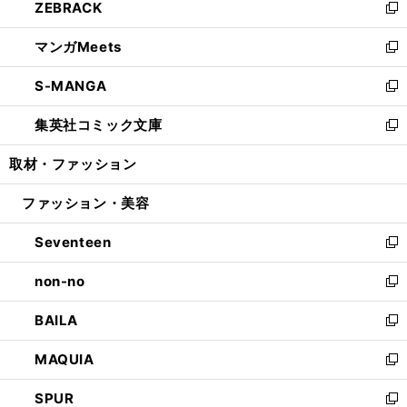
ZEBRACK
く
で
ド
ィ
い
新
開
ウ
ン
ウ
し
マンガMeets
く
で
ド
ィ
い
新
開
ウ
ン
ウ
し
S-MANGA
く
で
ド
ィ
い
新
開
ウ
ン
ウ
し
集英社コミック文庫
く
で
ド
ィ
い
新
開
ウ
ン
ウ
し
取材・ファッション
く
で
ド
ィ
い
開
ウ
ン
ウ
ファッション・美容
く
で
ド
ィ
開
ウ
ン
Seventeen
く
で
ド
新
開
ウ
し
non-no
く
で
い
新
開
ウ
し
BAILA
く
ィ
い
新
ン
ウ
し
MAQUIA
ド
ィ
い
新
ウ
ン
ウ
し
SPUR
で
ド
ィ
い
新