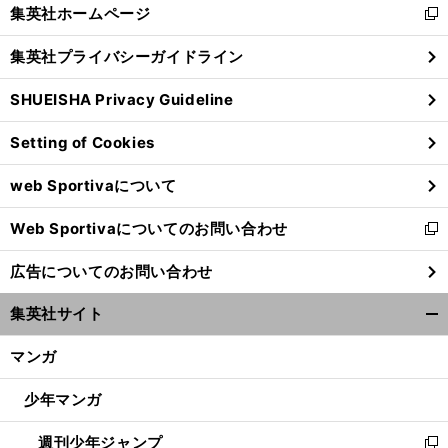
く/
集英社ホームページ
新
閉
し
じ
集英社プライバシーガイドライン
い
る
ウ
SHUEISHA Privacy Guideline
ィ
ン
Setting of Cookies
ド
ウ
web Sportivaについて
で
開
Web Sportivaについてのお問い合わせ
く
新
し
広告についてのお問い合わせ
い
ウ
集英社サイト
ィ
開
ン
く/
マンガ
ド
閉
ウ
じ
少年マンガ
で
る
開
週刊少年ジャンプ
く
新