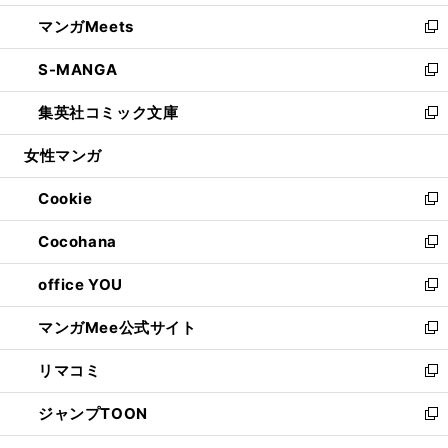
開
ウ
ン
ウ
し
マンガMeets
く
で
ド
ィ
い
新
開
ウ
ン
ウ
し
S-MANGA
く
で
ド
ィ
い
新
開
ウ
ン
ウ
し
集英社コミック文庫
く
で
ド
ィ
い
新
開
ウ
ン
ウ
し
女性マンガ
く
で
ド
ィ
い
開
ウ
ン
ウ
Cookie
く
で
ド
ィ
新
開
ウ
ン
し
Cocohana
く
で
ド
い
新
開
ウ
ウ
し
office YOU
く
で
ィ
い
新
開
ン
ウ
し
マンガMee公式サイト
く
ド
ィ
い
新
ウ
ン
ウ
し
リマコミ
で
ド
ィ
い
新
開
ウ
ン
ウ
し
ジャンプTOON
く
で
ド
ィ
い
新
開
ウ
ン
ウ
し