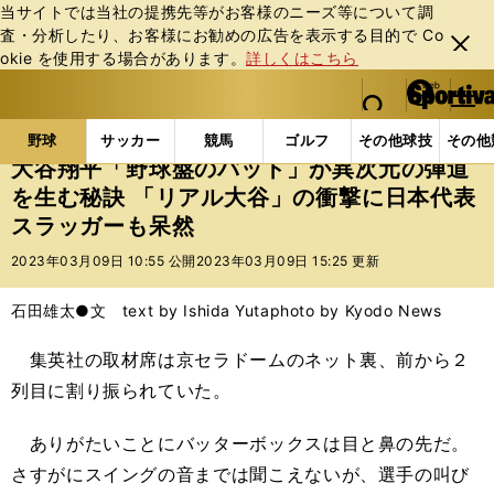
当サイトでは当社の提携先等がお客様のニーズ等について調
査・分析したり、お客様にお勧めの広告を表⽰する⽬的で Co
閉じ
okie を使⽤する場合があります。
詳しくはこちら
る
マイペ
web Sportiva (webスポルティーバ)
検索
メニュ
we
ー
野球の記事一覧
プロ野球
大谷翔平「野球盤のバット
b
ジ
野球
サッカー
競馬
ゴルフ
その他球技
その他
ス
大谷翔平「野球盤のバット」が異次元の弾道
ポ
を生む秘訣 「リアル大谷」の衝撃に日本代表
ル
スラッガーも呆然
テ
ィ
2023年03月09日 10:55 公開
2023年03月09日 15:25 更新
ー
バ
石田雄太●文 text by Ishida Yuta
photo by Kyodo News
集英社の取材席は京セラドームのネット裏、前から２
列目に割り振られていた。
ありがたいことにバッターボックスは目と鼻の先だ。
さすがにスイングの音までは聞こえないが、選手の叫び