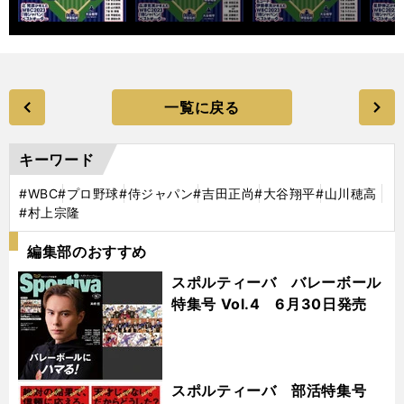
一覧に戻る
キーワード
#WBC
#プロ野球
#侍ジャパン
#吉田正尚
#大谷翔平
#山川穂高
#村上宗隆
編集部のおすすめ
スポルティーバ バレーボール
特集号 Vol.4 6月30日発売
スポルティーバ 部活特集号