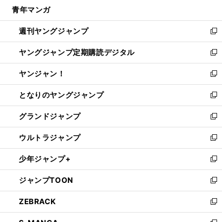
ウ
し
青年マンガ
く
で
ド
ィ
い
開
ウ
ン
ウ
週刊ヤングジャンプ
く
で
ド
ィ
新
開
ウ
ン
し
ヤングジャンプ定期購読デジタル
く
で
ド
い
新
開
ウ
ウ
し
ヤンジャン！
く
で
ィ
い
新
開
ン
ウ
し
となりのヤングジャンプ
く
ド
ィ
い
新
ウ
ン
ウ
し
グランドジャンプ
で
ド
ィ
い
新
開
ウ
ン
ウ
し
ウルトラジャンプ
く
で
ド
ィ
い
新
開
ウ
ン
ウ
し
少年ジャンプ+
く
で
ド
ィ
い
新
開
ウ
ン
ウ
し
ジャンプTOON
く
で
ド
ィ
い
新
開
ウ
ン
ウ
し
ZEBRACK
く
で
ド
ィ
い
新
開
ウ
ン
ウ
し