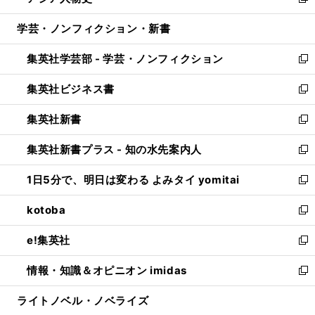
い
新
開
ウ
ン
ウ
し
学芸・ノンフィクション・新書
く
で
ド
ィ
い
開
ウ
ン
ウ
集英社学芸部 - 学芸・ノンフィクション
く
で
ド
ィ
新
開
ウ
ン
し
集英社ビジネス書
く
で
ド
い
新
開
ウ
ウ
し
集英社新書
く
で
ィ
い
新
開
ン
ウ
し
集英社新書プラス - 知の水先案内人
く
ド
ィ
い
新
ウ
ン
ウ
し
1日5分で、明日は変わる よみタイ yomitai
で
ド
ィ
い
新
開
ウ
ン
ウ
し
kotoba
く
で
ド
ィ
い
新
開
ウ
ン
ウ
し
e!集英社
く
で
ド
ィ
い
新
開
ウ
ン
ウ
し
情報・知識＆オピニオン imidas
く
で
ド
ィ
い
新
開
ウ
ン
ウ
し
ライトノベル・ノベライズ
く
で
ド
ィ
い