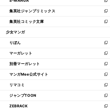
S-MANGA
く
で
ド
ィ
い
新
開
ウ
ン
ウ
し
集英社ジャンプリミックス
く
で
ド
ィ
い
新
開
ウ
ン
ウ
し
集英社コミック文庫
く
で
ド
ィ
い
新
開
ウ
ン
ウ
し
少女マンガ
く
で
ド
ィ
い
開
ウ
ン
ウ
りぼん
く
で
ド
ィ
新
開
ウ
ン
し
マーガレット
く
で
ド
い
新
開
ウ
ウ
し
別冊マーガレット
く
で
ィ
い
新
開
ン
ウ
し
マンガMee公式サイト
く
ド
ィ
い
新
ウ
ン
ウ
し
リマコミ
で
ド
ィ
い
新
開
ウ
ン
ウ
し
ジャンプTOON
く
で
ド
ィ
い
新
開
ウ
ン
ウ
し
ZEBRACK
く
で
ド
ィ
い
新