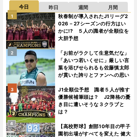
今日
昨日
週間
月間
秋春制が導入されたJ1リーグ2
1
026－27シーズンの行方はい
かに!? ５人の識者が全順位を
大胆予想
「お前がラクして生意気だな」
2
「あいつ若いくせに」厳しい言
葉を浴びせられるも佐藤慎太郎
が貫いた誇りとファンへの思い
J1全順位予想 識者５人が推す
3
優勝候補筆頭は？ J2降格の憂
き目に遭いそうな３クラブと
は？
4
【高校野球】創部10年目の甲子
園初出場がすべてを変えた 健大