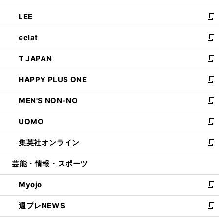
開
ウ
ン
ウ
し
LEE
く
で
ド
ィ
い
新
開
ウ
ン
ウ
し
eclat
く
で
ド
ィ
い
新
開
ウ
ン
ウ
し
T JAPAN
く
で
ド
ィ
い
新
開
ウ
ン
ウ
し
HAPPY PLUS ONE
く
で
ド
ィ
い
新
開
ウ
ン
ウ
し
MEN'S NON-NO
く
で
ド
ィ
い
新
開
ウ
ン
ウ
し
UOMO
く
で
ド
ィ
い
新
開
ウ
ン
ウ
し
集英社オンライン
く
で
ド
ィ
い
新
開
ウ
ン
ウ
し
芸能・情報・スポーツ
く
で
ド
ィ
い
開
ウ
ン
ウ
Myojo
く
で
ド
ィ
新
開
ウ
ン
し
週プレNEWS
く
で
ド
い
新
開
ウ
ウ
し