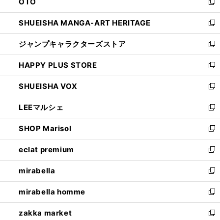
OTO
で
ド
新
開
ウ
し
SHUEISHA MANGA-ART HERITAGE
く
で
い
新
開
ウ
し
ジャンプキャラクターズストア
く
ィ
い
新
ン
ウ
し
HAPPY PLUS STORE
ド
ィ
い
新
ウ
ン
ウ
し
SHUEISHA VOX
で
ド
ィ
い
新
開
ウ
ン
ウ
し
LEEマルシェ
く
で
ド
ィ
い
新
開
ウ
ン
ウ
し
SHOP Marisol
く
で
ド
ィ
い
新
開
ウ
ン
ウ
し
eclat premium
く
で
ド
ィ
い
新
開
ウ
ン
ウ
し
mirabella
く
で
ド
ィ
い
新
開
ウ
ン
ウ
し
mirabella homme
く
で
ド
ィ
い
新
開
ウ
ン
ウ
し
zakka market
く
で
ド
ィ
い
新