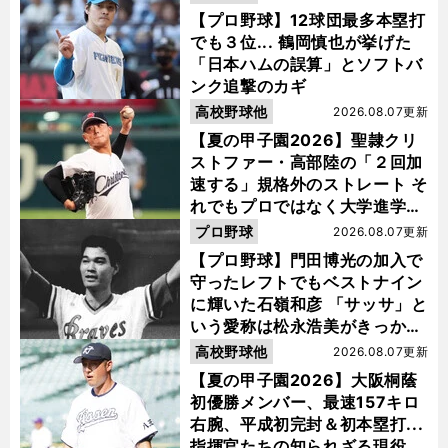
【プロ野球】12球団最多本塁打
でも３位... 鶴岡慎也が挙げた
「日本ハムの誤算」とソフトバ
ンク追撃のカギ
高校野球他
2026.08.07更新
【夏の甲子園2026】聖隷クリ
ストファー・高部陸の「２回加
速する」規格外のストレート そ
れでもプロではなく大学進学を
選ぶ理由
プロ野球
2026.08.07更新
【プロ野球】門田博光の加入で
守ったレフトでもベストナイン
に輝いた石嶺和彦 「サッサ」と
いう愛称は松永浩美がきっか
け？
高校野球他
2026.08.07更新
【夏の甲子園2026】大阪桐蔭
初優勝メンバー、最速157キロ
右腕、平成初完封＆初本塁打...
指揮官たちの知られざる現役時