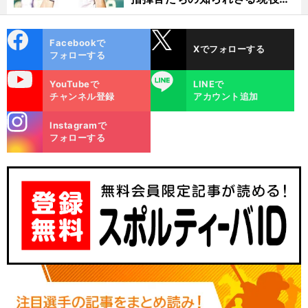
代
cebo
X
Facebookで
Xでフォローする
ok
フォローする
uTube
LINE
YouTubeで
LINEで
チャンネル登録
アカウント追加
stagra
Instagramで
m
フォローする
す
、
！
前
へ
BC