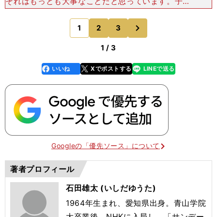
それはもっとも大事なことだと思っています。子ど
もはそこだけを目指して打ってもいいくらいでしょ
う。遠くへ飛ばすのは僕も楽しいし、見ているほう
次
1
2
3
のページへ
も、どこまで飛ん
1 / 3
いいね
Xでポストする
LINEで送る
line
faceboo
x
k
Googleの「優先ソース」について
著者プロフィール
石田雄太 (いしだゆうた)
1964年生まれ、愛知県出身。青山学院
大卒業後、NHKに入局し、「サンデー