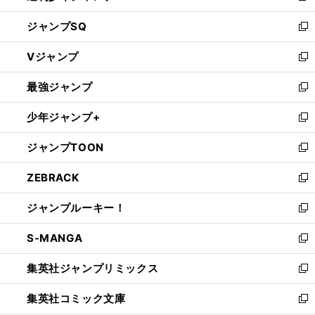
し
ジャンプSQ
い
新
ウ
し
Vジャンプ
ィ
い
新
ン
ウ
し
最強ジャンプ
ド
ィ
い
新
ウ
ン
ウ
し
少年ジャンプ+
で
ド
ィ
い
新
開
ウ
ン
ウ
し
ジャンプTOON
く
で
ド
ィ
い
新
開
ウ
ン
ウ
し
ZEBRACK
く
で
ド
ィ
い
新
開
ウ
ン
ウ
し
ジャンプルーキー！
く
で
ド
ィ
い
新
開
ウ
ン
ウ
し
S-MANGA
く
で
ド
ィ
い
新
開
ウ
ン
ウ
し
集英社ジャンプリミックス
く
で
ド
ィ
い
新
開
ウ
ン
ウ
し
集英社コミック文庫
く
で
ド
ィ
い
新
開
ウ
ン