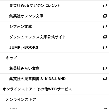
開
ウ
ン
ウ
集英社Webマガジン コバルト
く
で
ド
ィ
新
開
ウ
ン
し
集英社オレンジ文庫
く
で
ド
い
新
開
ウ
ウ
し
シフォン文庫
く
で
ィ
い
新
開
ン
ウ
し
ダッシュエックス文庫公式サイト
く
ド
ィ
い
新
ウ
ン
ウ
し
JUMP j-BOOKS
で
ド
ィ
い
新
開
ウ
ン
ウ
し
キッズ
く
で
ド
ィ
い
開
ウ
ン
ウ
集英社みらい文庫
く
で
ド
ィ
新
開
ウ
ン
し
集英社の児童図書 S-KIDS.LAND
く
で
ド
い
新
開
ウ
ウ
し
オンラインストア・
その他WEBサービス
く
で
ィ
い
開
ン
ウ
オンラインストア
く
ド
ィ
ウ
ン