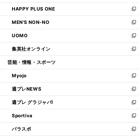
開
ウ
ン
ウ
し
HAPPY PLUS ONE
く
で
ド
ィ
い
新
開
ウ
ン
ウ
し
MEN'S NON-NO
く
で
ド
ィ
い
新
開
ウ
ン
ウ
し
UOMO
く
で
ド
ィ
い
新
開
ウ
ン
ウ
し
集英社オンライン
く
で
ド
ィ
い
新
開
ウ
ン
ウ
し
芸能・情報・スポーツ
く
で
ド
ィ
い
開
ウ
ン
ウ
Myojo
く
で
ド
ィ
新
開
ウ
ン
し
週プレNEWS
く
で
ド
い
新
開
ウ
ウ
し
週プレ グラジャパ!
く
で
ィ
い
新
開
ン
ウ
し
Sportiva
く
ド
ィ
い
新
ウ
ン
ウ
し
パラスポ
で
ド
ィ
い
新
開
ウ
ン
ウ
し