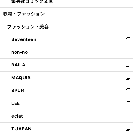
集英社コミック文庫
く
で
ド
ィ
い
新
開
ウ
ン
ウ
し
取材・ファッション
く
で
ド
ィ
い
開
ウ
ン
ウ
ファッション・美容
く
で
ド
ィ
開
ウ
ン
Seventeen
く
で
ド
新
開
ウ
し
non-no
く
で
い
新
開
ウ
し
BAILA
く
ィ
い
新
ン
ウ
し
MAQUIA
ド
ィ
い
新
ウ
ン
ウ
し
SPUR
で
ド
ィ
い
新
開
ウ
ン
ウ
し
LEE
く
で
ド
ィ
い
新
開
ウ
ン
ウ
し
eclat
く
で
ド
ィ
い
新
開
ウ
ン
ウ
し
T JAPAN
く
で
ド
ィ
い
新