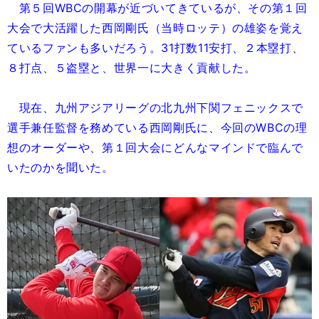
第５回WBCの開幕が近づいてきているが、その第１回
大会で大活躍した西岡剛氏（当時ロッテ）の雄姿を覚え
ているファンも多いだろう。31打数11安打、２本塁打、
８打点、５盗塁と、世界一に大きく貢献した。
現在、九州アジアリーグの北九州下関フェニックスで
選手兼任監督を務めている西岡剛氏に、今回のWBCの理
想のオーダーや、第１回大会にどんなマインドで臨んで
いたのかを聞いた。