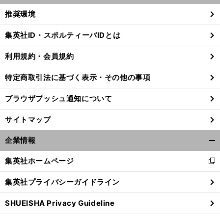
く/
推奨環境
閉
じ
集英社ID・スポルティーバIDとは
る
利用規約・会員規約
特定商取引法に基づく表示・その他の事項
ブラウザプッシュ通知について
サイトマップ
企業情報
開
く/
集英社ホームページ
新
閉
し
じ
集英社プライバシーガイドライン
い
る
ウ
SHUEISHA Privacy Guideline
ィ
ン