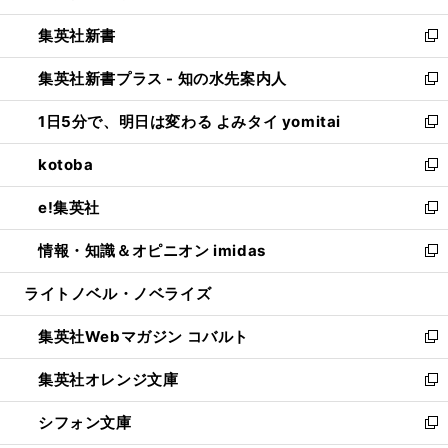
開
ウ
ウ
し
集英社新書
く
で
ィ
い
新
開
ン
ウ
し
集英社新書プラス - 知の水先案内人
く
ド
ィ
い
新
ウ
ン
ウ
し
1日5分で、明日は変わる よみタイ yomitai
で
ド
ィ
い
新
開
ウ
ン
ウ
し
kotoba
く
で
ド
ィ
い
新
開
ウ
ン
ウ
し
e!集英社
く
で
ド
ィ
い
新
開
ウ
ン
ウ
し
情報・知識＆オピニオン imidas
く
で
ド
ィ
い
新
開
ウ
ン
ウ
し
ライトノベル・ノベライズ
く
で
ド
ィ
い
開
ウ
ン
ウ
集英社Webマガジン コバルト
く
で
ド
ィ
新
開
ウ
ン
し
集英社オレンジ文庫
く
で
ド
い
新
開
ウ
ウ
し
シフォン文庫
く
で
ィ
い
新
開
ン
ウ
し