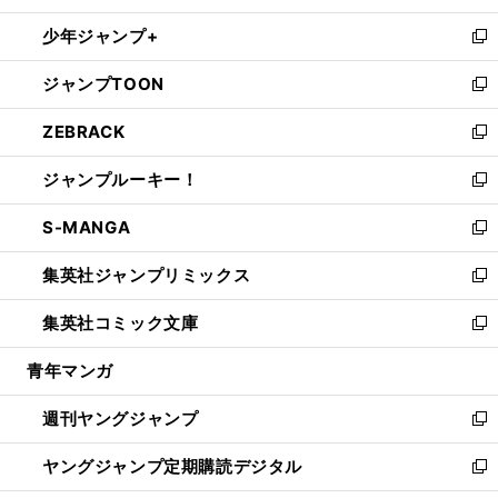
ウ
ン
ウ
し
少年ジャンプ+
で
ド
ィ
い
新
開
ウ
ン
ウ
し
ジャンプTOON
く
で
ド
ィ
い
新
開
ウ
ン
ウ
し
ZEBRACK
く
で
ド
ィ
い
新
開
ウ
ン
ウ
し
ジャンプルーキー！
く
で
ド
ィ
い
新
開
ウ
ン
ウ
し
S-MANGA
く
で
ド
ィ
い
新
開
ウ
ン
ウ
し
集英社ジャンプリミックス
く
で
ド
ィ
い
新
開
ウ
ン
ウ
し
集英社コミック文庫
く
で
ド
ィ
い
新
開
ウ
ン
ウ
し
青年マンガ
く
で
ド
ィ
い
開
ウ
ン
ウ
週刊ヤングジャンプ
く
で
ド
ィ
新
開
ウ
ン
し
ヤングジャンプ定期購読デジタル
く
で
ド
い
新
開
ウ
ウ
し