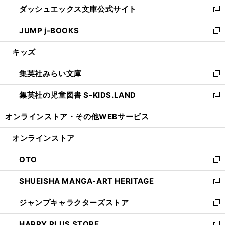
ダッシュエックス文庫公式サイト
く
ド
ィ
い
新
ウ
ン
ウ
し
JUMP j-BOOKS
で
ド
ィ
い
新
開
ウ
ン
ウ
し
キッズ
く
で
ド
ィ
い
開
ウ
ン
ウ
集英社みらい文庫
く
で
ド
ィ
新
開
ウ
ン
し
集英社の児童図書 S-KIDS.LAND
く
で
ド
い
新
開
ウ
ウ
し
オンラインストア・
その他WEBサービス
く
で
ィ
い
開
ン
ウ
オンラインストア
く
ド
ィ
ウ
ン
OTO
で
ド
新
開
ウ
し
SHUEISHA MANGA-ART HERITAGE
く
で
い
新
開
ウ
し
ジャンプキャラクターズストア
く
ィ
い
新
ン
ウ
し
HAPPY PLUS STORE
ド