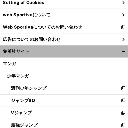
Setting of Cookies
ド
ウ
web Sportivaについて
で
開
Web Sportivaについてのお問い合わせ
く
新
し
広告についてのお問い合わせ
い
ウ
集英社サイト
ィ
開
ン
く/
マンガ
ド
閉
ウ
じ
少年マンガ
で
る
開
週刊少年ジャンプ
く
新
し
ジャンプSQ
い
新
ウ
し
Vジャンプ
ィ
い
新
ン
ウ
し
最強ジャンプ
ド
ィ
い
新