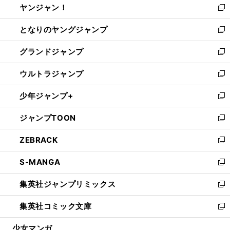
ヤンジャン！
く
で
ィ
い
新
開
ン
ウ
し
となりのヤングジャンプ
く
ド
ィ
い
新
ウ
ン
ウ
し
グランドジャンプ
で
ド
ィ
い
新
開
ウ
ン
ウ
し
ウルトラジャンプ
く
で
ド
ィ
い
新
開
ウ
ン
ウ
し
少年ジャンプ+
く
で
ド
ィ
い
新
開
ウ
ン
ウ
し
ジャンプTOON
く
で
ド
ィ
い
新
開
ウ
ン
ウ
し
ZEBRACK
く
で
ド
ィ
い
新
開
ウ
ン
ウ
し
S-MANGA
く
で
ド
ィ
い
新
開
ウ
ン
ウ
し
集英社ジャンプリミックス
く
で
ド
ィ
い
新
開
ウ
ン
ウ
し
集英社コミック文庫
く
で
ド
ィ
い
新
開
ウ
ン
ウ
し
少女マンガ
く
で
ド
ィ
い