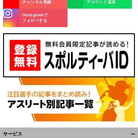
チャンネル登録
アカウント追加
stagra
Instagramで
m
フォローする
嫌
」
。
・
足
前
へ
5
サービス
開