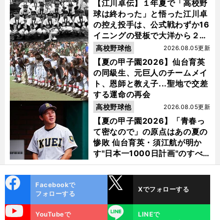
【江川卓伝】１年夏で「高校野
球は終わった」と悟った江川卓
の控え投手は、公式戦わずか16
イニングの登板で大洋から２位
指名を受けた
高校野球他
2026.08.05更新
【夏の甲子園2026】仙台育英
の同級生、元巨人のチームメイ
ト、恩師と教え子...聖地で交差
する運命の再会
高校野球他
2026.08.05更新
【夏の甲子園2026】「青春っ
て密なので」の原点はあの夏の
惨敗 仙台育英・須江航が明か
す"日本一1000日計画"のすべ
て
cebo
X
Facebookで
Xでフォローする
ok
フォローする
uTube
LINE
YouTubeで
LINEで