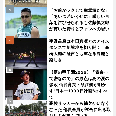
「お前がラクして生意気だな」
2
「あいつ若いくせに」厳しい言
葉を浴びせられるも佐藤慎太郎
が貫いた誇りとファンへの思い
宇野昌磨は本田真凜とのアイス
3
ダンスで新境地を切り開く 高
橋大輔の証言とも重なる課題と
楽しさ
4
【夏の甲子園2026】「青春っ
て密なので」の原点はあの夏の
惨敗 仙台育英・須江航が明か
す"日本一1000日計画"のすべ
て
5
高校サッカーから補欠がいなく
なった 部員全員が試合に出る取
り組みが進んでいる