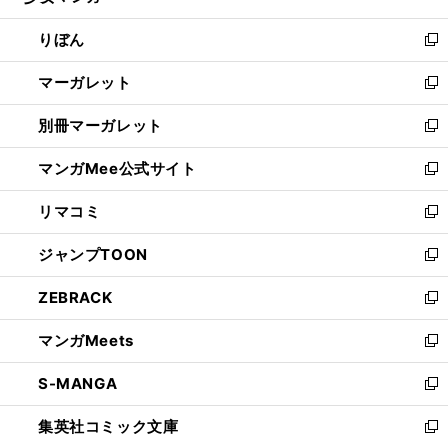
開
ウ
ン
ウ
りぼん
く
で
ド
ィ
新
開
ウ
ン
し
マーガレット
く
で
ド
い
新
開
ウ
ウ
し
別冊マーガレット
く
で
ィ
い
新
開
ン
ウ
し
マンガMee公式サイト
く
ド
ィ
い
新
ウ
ン
ウ
し
リマコミ
で
ド
ィ
い
新
開
ウ
ン
ウ
し
ジャンプTOON
く
で
ド
ィ
い
新
開
ウ
ン
ウ
し
ZEBRACK
く
で
ド
ィ
い
新
開
ウ
ン
ウ
し
マンガMeets
く
で
ド
ィ
い
新
開
ウ
ン
ウ
し
S-MANGA
く
で
ド
ィ
い
新
開
ウ
ン
ウ
し
集英社コミック文庫
く
で
ド
ィ
い
新
開