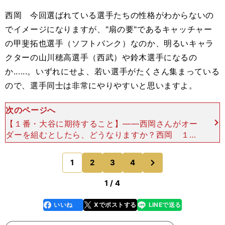
西岡 今回選ばれている選手たちの性格がわからないの
でイメージになりますが、"扇の要"であるキャッチャー
の甲斐拓也選手（ソフトバンク）なのか、明るいキャラ
クターの山川穂高選手（西武）や鈴木選手になるの
か......。いずれにせよ、若い選手がたくさん集まっている
ので、選手同士は非常にやりやすいと思いますよ。
次のページへ
【１番・大谷に期待すること】――西岡さんがオー
ダーを組むとしたら、どうなりますか？西岡 １番
は大谷選手です。僕が出場した第１回大会（2006
年）の第２ラウンド初戦のアメリカ戦で、１番がイ
次
1
2
3
4
のページへ
チローさん（
1 / 4
いいね
Xでポストする
LINEで送る
line
faceboo
x
k