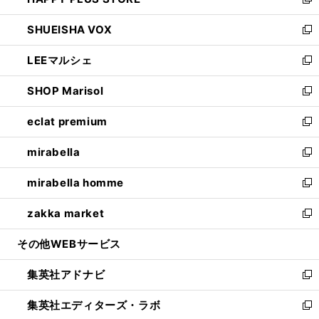
ィ
い
新
ウ
ン
ウ
し
SHUEISHA VOX
で
ド
ィ
い
新
開
ウ
ン
ウ
し
LEEマルシェ
く
で
ド
ィ
い
新
開
ウ
ン
ウ
し
SHOP Marisol
く
で
ド
ィ
い
新
開
ウ
ン
ウ
し
eclat premium
く
で
ド
ィ
い
新
開
ウ
ン
ウ
し
mirabella
く
で
ド
ィ
い
新
開
ウ
ン
ウ
し
mirabella homme
く
で
ド
ィ
い
新
開
ウ
ン
ウ
し
zakka market
く
で
ド
ィ
い
新
開
ウ
ン
ウ
し
その他WEBサービス
く
で
ド
ィ
い
開
ウ
ン
ウ
集英社アドナビ
く
で
ド
ィ
新
開
ウ
ン
し
集英社エディターズ・ラボ
く
で
ド
い
新