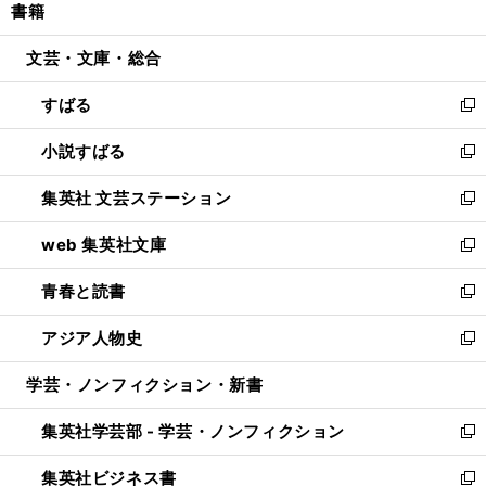
書籍
く
で
ド
ィ
い
開
ウ
ン
ウ
文芸・文庫・総合
く
で
ド
ィ
開
ウ
ン
すばる
く
で
ド
新
開
ウ
し
小説すばる
く
で
い
新
開
ウ
し
集英社 文芸ステーション
く
ィ
い
新
ン
ウ
し
web 集英社文庫
ド
ィ
い
新
ウ
ン
ウ
し
青春と読書
で
ド
ィ
い
新
開
ウ
ン
ウ
し
アジア人物史
く
で
ド
ィ
い
新
開
ウ
ン
ウ
し
学芸・ノンフィクション・新書
く
で
ド
ィ
い
開
ウ
ン
ウ
集英社学芸部 - 学芸・ノンフィクション
く
で
ド
ィ
新
開
ウ
ン
し
集英社ビジネス書
く
で
ド
い
新