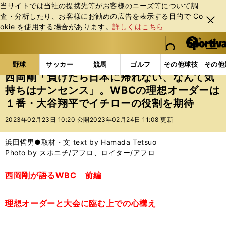
当サイトでは当社の提携先等がお客様のニーズ等について調
査・分析したり、お客様にお勧めの広告を表⽰する⽬的で Co
閉じ
okie を使⽤する場合があります。
詳しくはこちら
る
マイペ
web Sportiva (webスポルティーバ)
検索
メニュ
we
ー
野球の記事一覧
プロ野球
西岡剛「負けたら日本に
b
ジ
野球
サッカー
競馬
ゴルフ
その他球技
その他
ス
西岡剛「負けたら日本に帰れない、なんて気
ポ
持ちはナンセンス」。WBCの理想オーダーは
ル
１番・大谷翔平でイチローの役割を期待
テ
ィ
2023年02月23日 10:20 公開
2023年02月24日 11:08 更新
ー
バ
浜田哲男●取材・文 text by Hamada Tetsuo
Photo by スポニチ/アフロ、ロイター/アフロ
西岡剛が語るWBC 前編
理想オーダーと大会に臨む上での心構え