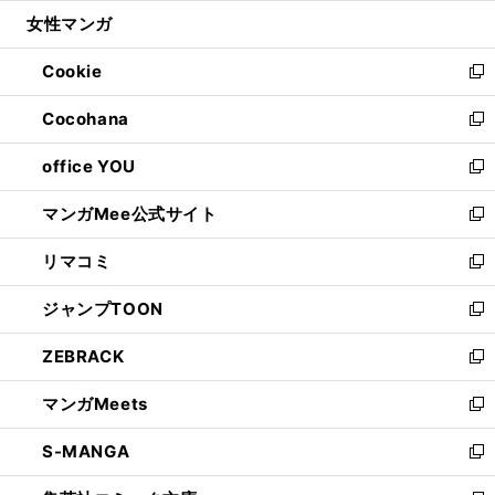
ウ
ン
ウ
し
女性マンガ
く
で
ド
ィ
い
開
ウ
ン
ウ
Cookie
く
で
ド
ィ
新
開
ウ
ン
し
Cocohana
く
で
ド
い
新
開
ウ
ウ
し
office YOU
く
で
ィ
い
新
開
ン
ウ
し
マンガMee公式サイト
く
ド
ィ
い
新
ウ
ン
ウ
し
リマコミ
で
ド
ィ
い
新
開
ウ
ン
ウ
し
ジャンプTOON
く
で
ド
ィ
い
新
開
ウ
ン
ウ
し
ZEBRACK
く
で
ド
ィ
い
新
開
ウ
ン
ウ
し
マンガMeets
く
で
ド
ィ
い
新
開
ウ
ン
ウ
し
S-MANGA
く
で
ド
ィ
い
新
開
ウ
ン
ウ
し