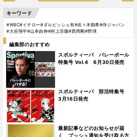
キーワード
#WBC
#イチロー
#ダルビッシュ有
#佐々木朗希
#侍ジャパン
#大谷翔平
#山本由伸
#村上宗隆
#西岡剛
#野球
編集部のおすすめ
スポルティーバ バレーボール
特集号 Vol.4 6月30日発売
スポルティーバ 部活特集号
3月16日発売
最新記事などのお知らせが届
く プッシュ通知を受け取る方