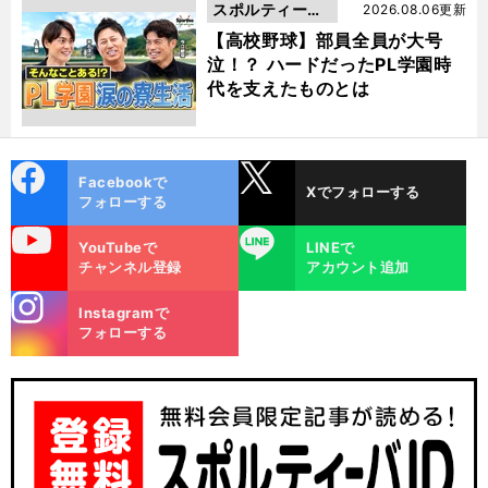
スポルティーバ
2026.08.06更新
動画
【高校野球】部員全員が大号
泣！？ ハードだったPL学園時
代を支えたものとは
cebo
X
Facebookで
Xでフォローする
ok
フォローする
uTube
LINE
YouTubeで
LINEで
チャンネル登録
アカウント追加
stagra
Instagramで
m
フォローする