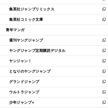
開
ウ
ン
ウ
し
集英社ジャンプリミックス
く
で
ド
ィ
い
新
開
ウ
ン
ウ
し
集英社コミック文庫
く
で
ド
ィ
い
新
開
ウ
ン
ウ
し
青年マンガ
く
で
ド
ィ
い
開
ウ
ン
ウ
週刊ヤングジャンプ
く
で
ド
ィ
新
開
ウ
ン
し
ヤングジャンプ定期購読デジタル
く
で
ド
い
新
開
ウ
ウ
し
ヤンジャン！
く
で
ィ
い
新
開
ン
ウ
し
となりのヤングジャンプ
く
ド
ィ
い
新
ウ
ン
ウ
し
グランドジャンプ
で
ド
ィ
い
新
開
ウ
ン
ウ
し
ウルトラジャンプ
く
で
ド
ィ
い
新
開
ウ
ン
ウ
し
少年ジャンプ+
く
で
ド
ィ
い
新
開
ウ
ン