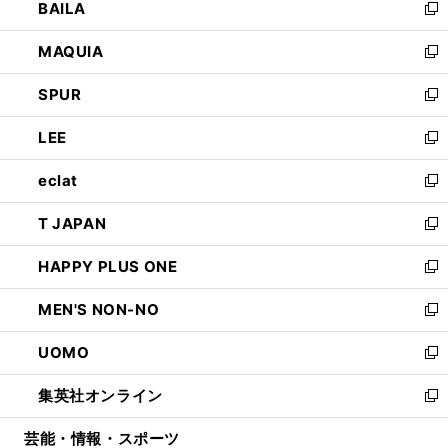
BAILA
く
ィ
い
新
ン
ウ
し
MAQUIA
ド
ィ
い
新
ウ
ン
ウ
し
SPUR
で
ド
ィ
い
新
開
ウ
ン
ウ
し
LEE
く
で
ド
ィ
い
新
開
ウ
ン
ウ
し
eclat
く
で
ド
ィ
い
新
開
ウ
ン
ウ
し
T JAPAN
く
で
ド
ィ
い
新
開
ウ
ン
ウ
し
HAPPY PLUS ONE
く
で
ド
ィ
い
新
開
ウ
ン
ウ
し
MEN'S NON-NO
く
で
ド
ィ
い
新
開
ウ
ン
ウ
し
UOMO
く
で
ド
ィ
い
新
開
ウ
ン
ウ
し
集英社オンライン
く
で
ド
ィ
い
新
開
ウ
ン
ウ
し
芸能・情報・スポーツ
く
で
ド
ィ
い