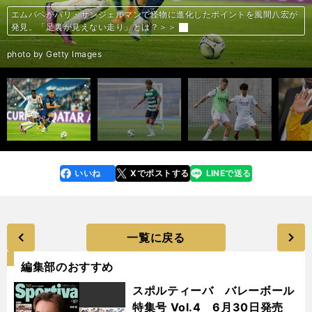
南野拓実のモナコ移籍は都落ちではない。市場価値は２年半で倍増、攻撃
板倉滉がボルシアMGで求められる役割とは？ ファルケ新監督は「CBと
上田綺世がベルギーで飛躍するために必要なこと。分岐点となる「シーズ
久保建英の新天地はどこだ。レアル・ソシエダ、バジャドリードをめぐる
板倉滉の新天地ボルシアMGの黄金時代。バイエルンよりオシャレだった
バルサの獲得候補…レヴァンドフスキ、ロナウドなど大物の名前が挙がる
パリ・サンジェルマンの激動の歴史。かつては降格争い、借金まみれ、ス
来日直前のPSGで深刻な問題。ネイマールは非難の的で移籍話が再燃、正
ネイマールにとって最後のチャンス。メッシ、エムパベとの微妙な関係で
パリ・サンジェルマンを彩ってきたスーパースターたち。王様ズラタン、
エムバペがパリ・サンジェルマンで怪物に進化したポイントを風間八宏が
守田英正は名門で先発奪取なるか。ポルトガルリーグの日本人８人それぞ
久保建英に新天地レアル・ソシエダが寄せている評価と期待、そして課題
PSGの新体制にスター選手も戦々恐々。ネイマールさえもオフを早々に切
エムバペ、ネイマール、メッシらのセレブぶりを紹介。パリ・サンジェル
エムバペ、ネイマール、メッシらのセレブぶりを紹介。パリ・サンジェル
エムバペ、ネイマール、メッシらのセレブぶりを紹介。パリ・サンジェル
エムバペ、ネイマール、メッシらのセレブぶりを紹介。パリ・サンジェル
エムバペ、ネイマール、メッシらのセレブぶりを紹介。パリ・サンジェル
新生PSGジャパンツアー直前分析。攻撃はMNMトリオのアドリブ優先、
田中碧のデュッセルドルフ２年目は輝きが違う。中盤を完全に支配して
レヴァンドフスキは移籍で「絶対的エース」になれるのか。バルサの復権
PSGフロンターレ戦で見えた光と陰。一番の仕上がりは35歳のメッシ、
PSGの選手が観光気分ではなく、レッズ相手に本気となった理由。代表ク
久保建英、ダビド・シルバの控えからスタート。デビュー戦は「好プレー
メッシの現在の真の実力は？ ゴールが減ってもPSGで別格の扱いを受け
ボーフム浅野拓磨が背番号11に変更した思い。「寿人さんの存在があっ
バイエルンがレヴァンドフスキ移籍で得たもの。大型補強でチームのムー
の要・トップ下での起用が濃厚＞＞
ボランチ、一番いいポジションで起用する」＞＞
ン二桁得点」の壁＞＞
それぞれの思惑＞＞
＞＞
が、内実は？＞＞
ポンサーもさじを投げた＞＞
念場を迎えた＞＞
PSG残留か＞＞
ピルロの後継者、ベッカムの引退も…＞＞
発見。「足裏が見えない走り」とは？＞＞
れの立ち位置＞＞
は？＞＞
り上げチームに合流＞＞
マンの選手たちの住居や愛車は？＞＞
マンの選手たちの住居や愛車は？＞＞
マンの選手たちの住居や愛車は？＞＞
マンの選手たちの住居や愛車は？＞＞
マンの選手たちの住居や愛車は？＞＞
守備は不慣れな３バックを採用か＞＞
「すごく楽しくサッカーができている」＞＞
への問題点＞＞
フル稼働が厳しいのは36歳のセルヒオ・ラモス＞＞
ラスでもミスすれば売却される「背水の陣」＞＞
が目立つ」＞＞
る理由＞＞
て、今の自分につながっている」＞＞
ドにも変化が＞＞
前へ
photo by AFLO
photo by Getty Images
photo by Sano Miki
photo by Mutsu Kawamori／ MUTSUFOTOGRAFIA
photo by Getty Images
photo by AFP／AFLO
photo by AFLO
photo by Aurelien Meunier、PSG/PSG via Getty Images
photo by Sano Miki
photo by AFLO
photo by Getty Images
photo by Carlos Rodrigues/Getty Images
photo by Antonio Villalba/Real Madrid via Getty Images
photo by AFLO
photo by Getty Images
photo by Getty Images
photo by Getty Images
photo by Getty Images
photo by Getty Images
photo by AFLO
photo by Getty Images
photo by AFP／AFLO
photo by Yamazoe Toshio
photo by AFLO
photo by AFLO
photo by KYODO
photo by Getty Images
photo by AFP／AFLO
いいね
Xでポストする
LINEで送る
line
faceboo
x
k
一覧に戻る
編集部のおすすめ
スポルティーバ バレーボール
特集号 Vol.4 6月30日発売