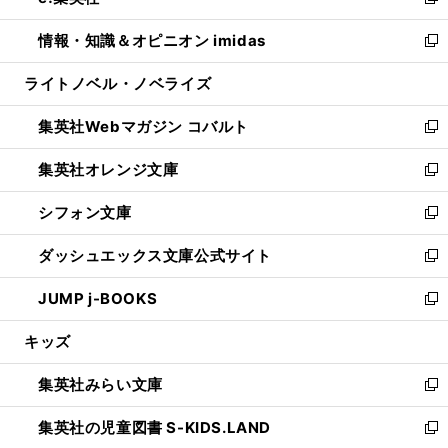
い
新
開
ウ
ン
ウ
し
情報・知識＆オピニオン imidas
く
で
ド
ィ
い
新
開
ウ
ン
ウ
し
ライトノベル・ノベライズ
く
で
ド
ィ
い
開
ウ
ン
ウ
集英社Webマガジン コバルト
く
で
ド
ィ
新
開
ウ
ン
し
集英社オレンジ文庫
く
で
ド
い
新
開
ウ
ウ
し
シフォン文庫
く
で
ィ
い
新
開
ン
ウ
し
ダッシュエックス文庫公式サイト
く
ド
ィ
い
新
ウ
ン
ウ
し
JUMP j-BOOKS
で
ド
ィ
い
新
開
ウ
ン
ウ
し
キッズ
く
で
ド
ィ
い
開
ウ
ン
ウ
集英社みらい文庫
く
で
ド
ィ
新
開
ウ
ン
し
集英社の児童図書 S-KIDS.LAND
く
で
ド
い
新