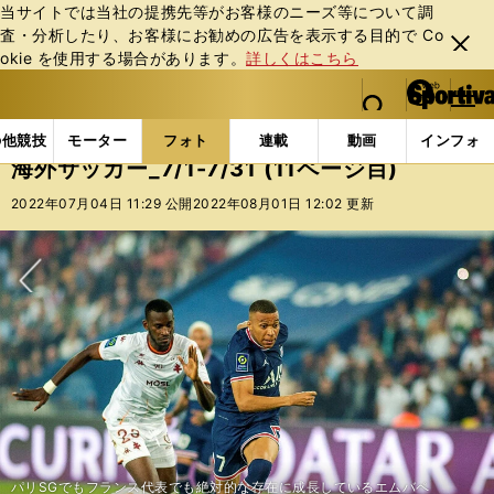
当サイトでは当社の提携先等がお客様のニーズ等について調
査・分析したり、お客様にお勧めの広告を表⽰する⽬的で Co
閉じ
okie を使⽤する場合があります。
詳しくはこちら
る
マイペ
web Sportiva (webスポルティーバ)
検索
メニュ
we
ー
フォトギャラリー
コラムフォト
海外サッカー_7/1-7
b
ジ
の他競技
モーター
フォト
連載
動画
インフォ
ス
海外サッカー_7/1-7/31 (11ページ目)
ポ
ル
2022年07月04日 11:29 公開
2022年08月01日 12:02 更新
テ
ィ
ー
バ
次へ
レアル・マドリードでトレーニング中の久保建英。レアル・ソシエダ移籍が
マドリードの高級フィットネスクラブのイベントに参加したセルヒオ・ラモ
ガンバ大阪戦で４点目を決め喜ぶリオネル・メッシ（パリ・サンジェルマ
移籍金21億円でモナコに移籍した南野拓実
ボルシアMGの背番号３をチョイスした板倉滉
鹿島アンドラーズからセルクル・ブルージュへ移籍した上田綺世
来季の所属先をめぐる報道が続いている久保建英
緑が基調のボルシアMGのユニフォームを着た板倉滉
バルサ残留か否かで交渉が長引いていたフランス代表ウスマン・デンベレ
1993年から1998年までPSGに在籍したライー
パリでのパリ・サンジェルマンの練習に合流したネイマール
ブラジル代表と日本代表の一戦に出場したネイマール
PSGで同僚だったイブラヒモビッチ（左）とベッカム（右）
パリSGでもフランス代表でも絶対的な存在に成長しているエムバペ
サンタ・クララからスポルティングに移籍した日本代表の守田英正
決定的となった
遅刻癖のあるネイマールが早くもチーム練習に参加
映画祭出席のためにカンヌに姿を現わしたキリアン・エムバペ
パリで有名ブランドのファッションショーに出演したネイマール
リオネル・メッシの、昨夏のスペイン・イビサ島でのバカンスの様子
パリのディズニーランドを訪れ、家族と一緒にポーズをとるマルキーニョス
ス
攻撃のタクトを振るメッシ（左）とネイマール（右）
開幕戦でマンオブザマッチに輝いた田中碧
長い交渉の末、バルセロナへの移籍が決まったロベルト・レヴァンドフスキ
昨季の不調を払拭する仕上がり具合のメッシ
２試合連続ゴールを決めたFWカリムエンドも安泰ではない
ひと回り大きくなったように見える久保建英（レアル・ソシエダ）
ン）
プレシーズンで好調をキープしている浅野拓磨
リバプールからバイエルンに移籍したサディオ・マネ（右）