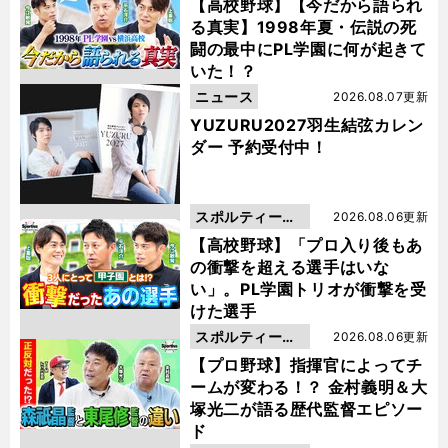
動画
【高校野球】【今だから語られ
る真実】1998年夏・伝説の死
闘の最中にPL学園に何が起きて
いた！？
ニュース
2026.08.07更新
YUZURU2027羽生結弦カレン
ダー 予約受付中！
スポルティーバ
2026.08.06更新
動画
【高校野球】「プロ入り後もあ
の衝撃を超える選手はいな
い」。PL学園トリオが衝撃を受
けた選手
スポルティーバ
2026.08.06更新
動画
【プロ野球】指揮官によってチ
ームが変わる！？ 金村義明＆大
塚光二が語る歴代監督エピソー
ド