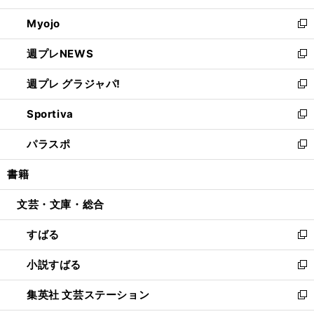
開
ウ
ン
ウ
Myojo
く
で
ド
ィ
新
開
ウ
ン
し
週プレNEWS
く
で
ド
い
新
開
ウ
ウ
し
週プレ グラジャパ!
く
で
ィ
い
新
開
ン
ウ
し
Sportiva
く
ド
ィ
い
新
ウ
ン
ウ
し
パラスポ
で
ド
ィ
い
新
開
ウ
ン
ウ
し
書籍
く
で
ド
ィ
い
開
ウ
ン
ウ
文芸・文庫・総合
く
で
ド
ィ
開
ウ
ン
すばる
く
で
ド
新
開
ウ
し
小説すばる
く
で
い
新
開
ウ
し
集英社 文芸ステーション
く
ィ
い
新
ン
ウ
し