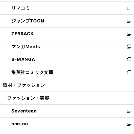
ウ
ン
ウ
し
リマコミ
で
ド
ィ
い
新
開
ウ
ン
ウ
し
ジャンプTOON
く
で
ド
ィ
い
新
開
ウ
ン
ウ
し
ZEBRACK
く
で
ド
ィ
い
新
開
ウ
ン
ウ
し
マンガMeets
く
で
ド
ィ
い
新
開
ウ
ン
ウ
し
S-MANGA
く
で
ド
ィ
い
新
開
ウ
ン
ウ
し
集英社コミック文庫
く
で
ド
ィ
い
新
開
ウ
ン
ウ
し
取材・ファッション
く
で
ド
ィ
い
開
ウ
ン
ウ
ファッション・美容
く
で
ド
ィ
開
ウ
ン
Seventeen
く
で
ド
新
開
ウ
し
non-no
く
で
い
新
開
ウ
し