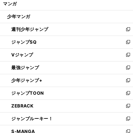
く/
マンガ
ド
閉
ウ
じ
少年マンガ
で
る
開
週刊少年ジャンプ
く
新
し
ジャンプSQ
い
新
ウ
し
Vジャンプ
ィ
い
新
ン
ウ
し
最強ジャンプ
ド
ィ
い
新
ウ
ン
ウ
し
少年ジャンプ+
で
ド
ィ
い
新
開
ウ
ン
ウ
し
ジャンプTOON
く
で
ド
ィ
い
新
開
ウ
ン
ウ
し
ZEBRACK
く
で
ド
ィ
い
新
開
ウ
ン
ウ
し
ジャンプルーキー！
く
で
ド
ィ
い
新
開
ウ
ン
ウ
し
S-MANGA
く
で
ド
ィ
い
新