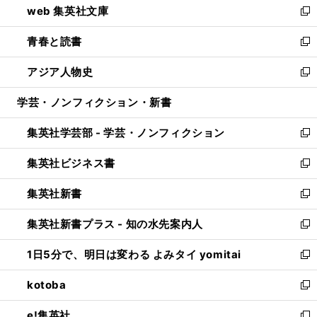
web 集英社文庫
ド
ィ
い
新
ウ
ン
ウ
し
青春と読書
で
ド
ィ
い
新
開
ウ
ン
ウ
し
アジア人物史
く
で
ド
ィ
い
新
開
ウ
ン
ウ
し
学芸・ノンフィクション・新書
く
で
ド
ィ
い
開
ウ
ン
ウ
集英社学芸部 - 学芸・ノンフィクション
く
で
ド
ィ
新
開
ウ
ン
し
集英社ビジネス書
く
で
ド
い
新
開
ウ
ウ
し
集英社新書
く
で
ィ
い
新
開
ン
ウ
し
集英社新書プラス - 知の水先案内人
く
ド
ィ
い
新
ウ
ン
ウ
し
1日5分で、明日は変わる よみタイ yomitai
で
ド
ィ
い
新
開
ウ
ン
ウ
し
kotoba
く
で
ド
ィ
い
新
開
ウ
ン
ウ
し
e!集英社
く
で
ド
ィ