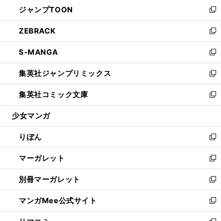
ウ
し
ジャンプTOON
く
で
ド
ィ
い
新
開
ウ
ン
ウ
し
ZEBRACK
く
で
ド
ィ
い
新
開
ウ
ン
ウ
し
S-MANGA
く
で
ド
ィ
い
新
開
ウ
ン
ウ
し
集英社ジャンプリミックス
く
で
ド
ィ
い
新
開
ウ
ン
ウ
し
集英社コミック文庫
く
で
ド
ィ
い
新
開
ウ
ン
ウ
し
少女マンガ
く
で
ド
ィ
い
開
ウ
ン
ウ
りぼん
く
で
ド
ィ
新
開
ウ
ン
し
マーガレット
く
で
ド
い
新
開
ウ
ウ
し
別冊マーガレット
く
で
ィ
い
新
開
ン
ウ
し
マンガMee公式サイト
く
ド
ィ
い
新
ウ
ン
ウ
し