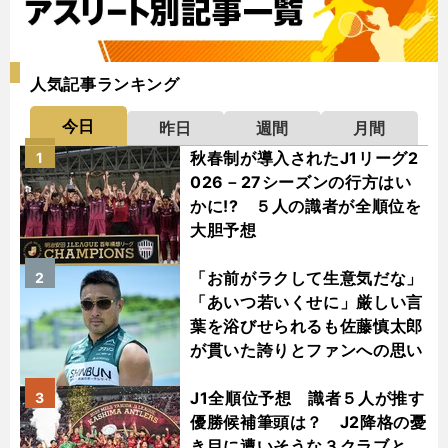
人気記事ランキング
今日
昨日
週間
月間
秋春制が導入されたJ1リーグ2
1
026－27シーズンの行方はい
かに!? ５人の識者が全順位を
大胆予想
「お前がラクして生意気だな」
2
「あいつ若いくせに」厳しい言
葉を浴びせられるも佐藤慎太郎
が貫いた誇りとファンへの思い
J1全順位予想 識者５人が推す
3
優勝候補筆頭は？ J2降格の憂
き目に遭いそうな３クラブと