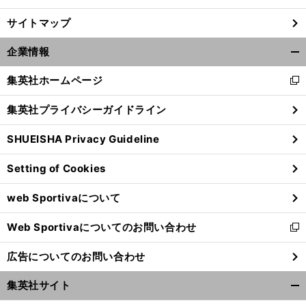
サイトマップ
企業情報
開
く/
集英社ホームページ
新
閉
し
じ
集英社プライバシーガイドライン
い
る
ウ
SHUEISHA Privacy Guideline
ィ
ン
Setting of Cookies
ド
ウ
web Sportivaについて
で
開
Web Sportivaについてのお問い合わせ
く
新
し
広告についてのお問い合わせ
い
ウ
集英社サイト
ィ
開
ン