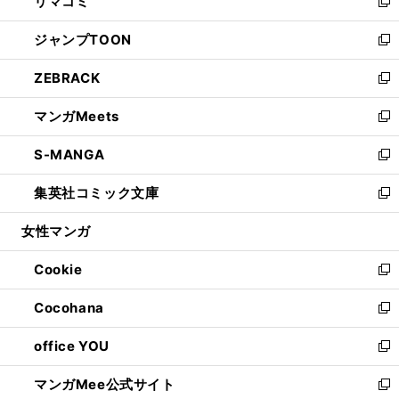
リマコミ
で
ド
ィ
い
新
開
ウ
ン
ウ
し
ジャンプTOON
く
で
ド
ィ
い
新
開
ウ
ン
ウ
し
ZEBRACK
く
で
ド
ィ
い
新
開
ウ
ン
ウ
し
マンガMeets
く
で
ド
ィ
い
新
開
ウ
ン
ウ
し
S-MANGA
く
で
ド
ィ
い
新
開
ウ
ン
ウ
し
集英社コミック文庫
く
で
ド
ィ
い
新
開
ウ
ン
ウ
し
女性マンガ
く
で
ド
ィ
い
開
ウ
ン
ウ
Cookie
く
で
ド
ィ
新
開
ウ
ン
し
Cocohana
く
で
ド
い
新
開
ウ
ウ
し
office YOU
く
で
ィ
い
新
開
ン
ウ
し
マンガMee公式サイト
く
ド
ィ
い
新