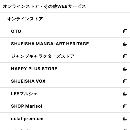
開
ウ
ウ
し
オンラインストア・
その他WEBサービス
く
で
ィ
い
開
ン
ウ
オンラインストア
く
ド
ィ
ウ
ン
OTO
で
ド
新
開
ウ
し
SHUEISHA MANGA-ART HERITAGE
く
で
い
新
開
ウ
し
ジャンプキャラクターズストア
く
ィ
い
新
ン
ウ
し
HAPPY PLUS STORE
ド
ィ
い
新
ウ
ン
ウ
し
SHUEISHA VOX
で
ド
ィ
い
新
開
ウ
ン
ウ
し
LEEマルシェ
く
で
ド
ィ
い
新
開
ウ
ン
ウ
し
SHOP Marisol
く
で
ド
ィ
い
新
開
ウ
ン
ウ
し
eclat premium
く
で
ド
ィ
い
新
開
ウ
ン
ウ
し