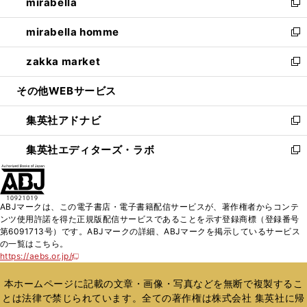
mirabella
く
で
ド
ィ
い
新
開
ウ
ン
ウ
し
mirabella homme
く
で
ド
ィ
い
新
開
ウ
ン
ウ
し
zakka market
く
で
ド
ィ
い
新
開
ウ
ン
ウ
し
その他WEBサービス
く
で
ド
ィ
い
開
ウ
ン
ウ
集英社アドナビ
く
で
ド
ィ
新
開
ウ
ン
し
集英社エディターズ・ラボ
く
で
ド
い
新
開
ウ
ウ
し
く
で
ィ
い
開
ン
ウ
ABJマークは、この電子書店・電子書籍配信サービスが、著作権者からコンテ
く
ド
ィ
ンツ使用許諾を得た正規版配信サービスであることを示す登録商標（登録番号
ウ
ン
第6091713号）です。ABJマークの詳細、ABJマークを掲示しているサービス
で
ド
の一覧はこちら。
開
ウ
https://aebs.or.jp/
新
く
で
し
い
開
本ホームページに記載の文章・画像・写真などを無断で複製するこ
ウ
く
とは法律で禁じられています。全ての著作権は株式会社 集英社に帰
ィ