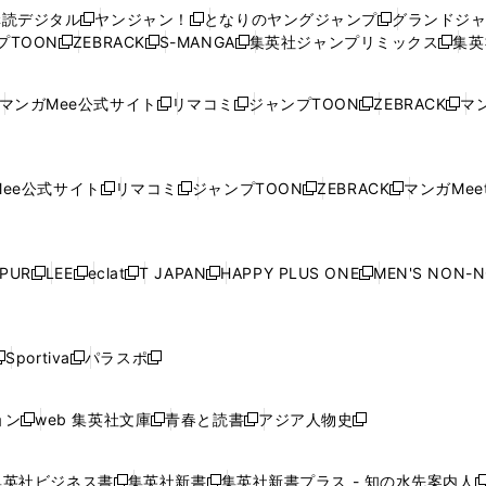
ウ
ウ
い
ウ
ウ
ウ
購読デジタル
ヤンジャン！
となりのヤングジャンプ
グランドジ
新
新
新
ィ
ィ
ウ
ィ
ィ
ィ
プTOON
ZEBRACK
S-MANGA
集英社ジャンプリミックス
集英
新
し
新
し
新
し
新
ン
ン
ィ
ン
ン
ン
し
い
し
い
し
い
し
ド
ド
ン
ド
ド
ド
い
ウ
い
ウ
い
ウ
い
ウ
ウ
ド
ウ
ウ
ウ
マンガMee公式サイト
リマコミ
ジャンプTOON
ZEBRACK
マン
新
新
新
新
ウ
ィ
ウ
ィ
ウ
ィ
ウ
で
で
ウ
で
で
で
し
し
し
し
し
ィ
ン
ィ
ン
ィ
ン
ィ
開
開
で
開
開
開
い
い
い
い
い
ン
ド
ン
ド
ン
ド
ン
く
く
開
く
く
く
ウ
ウ
ウ
ウ
ウ
ド
ウ
ド
ウ
ド
ウ
ド
ee公式サイト
リマコミ
ジャンプTOON
ZEBRACK
マンガMeet
く
新
新
新
新
ィ
ィ
ィ
ィ
ィ
ウ
で
ウ
で
ウ
で
ウ
し
し
し
し
ン
ン
ン
ン
ン
で
開
で
開
で
開
で
い
い
い
い
ド
ド
ド
ド
ド
開
く
開
く
開
く
開
ウ
ウ
ウ
ウ
ウ
ウ
ウ
ウ
ウ
PUR
LEE
eclat
T JAPAN
HAPPY PLUS ONE
MEN'S NON-
く
く
く
く
新
新
新
新
新
ィ
ィ
ィ
ィ
で
で
で
で
で
し
し
し
し
し
ン
ン
ン
ン
開
開
開
開
開
い
い
い
い
い
ド
ド
ド
ド
く
く
く
く
く
ウ
ウ
ウ
ウ
ウ
ウ
ウ
ウ
ウ
Sportiva
パラスポ
新
新
ィ
ィ
ィ
ィ
ィ
で
で
で
で
し
し
し
ン
ン
ン
ン
ン
開
開
開
開
い
い
い
ド
ド
ド
ド
ド
ョン
web 集英社文庫
青春と読書
アジア人物史
く
く
く
く
新
新
新
新
ウ
ウ
ウ
ウ
ウ
ウ
ウ
ウ
し
し
し
し
ィ
ィ
ィ
で
で
で
で
で
い
い
い
い
ン
ン
ン
集英社ビジネス書
集英社新書
集英社新書プラス - 知の水先案内人
開
開
開
開
開
新
新
新