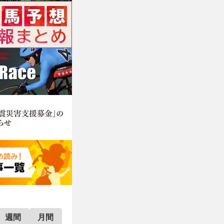
週間
月間