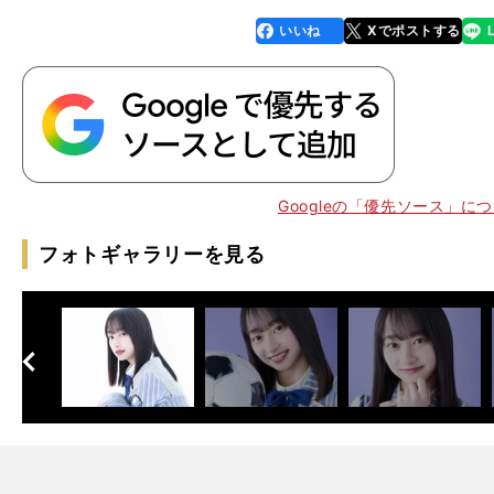
いいね
Xでポストする
line
faceboo
x
k
Googleの「優先ソース」に
、
。
背
はなく
た理由
される「
陣
フォトギャラリーを見る
へ
次