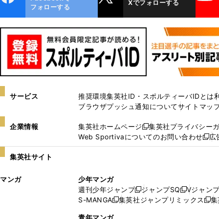
Xでフォローする
ok
フォローする
サービス
推奨環境
集英社ID・スポルティーバIDとは
ブラウザプッシュ通知について
サイトマッ
企業情報
集英社ホームページ
集英社プライバシー
新
Web Sportivaについてのお問い合わせ
広
し
新
い
し
集英社サイト
ウ
い
ィ
ウ
マンガ
少年マンガ
ン
ィ
週刊少年ジャンプ
ジャンプSQ
Vジャン
ド
ン
新
新
S-MANGA
集英社ジャンプリミックス
集
ウ
ド
新
し
し
新
で
ウ
し
い
い
し
青年マンガ