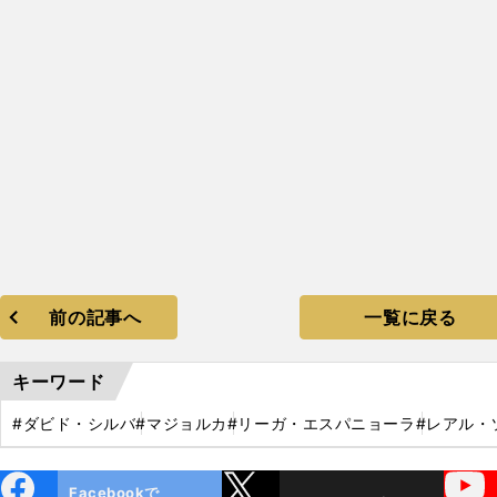
前の記事へ
一覧に戻る
キーワード
#ダビド・シルバ
#マジョルカ
#リーガ・エスパニョーラ
#レアル・
ebo
X
YouTube
Facebookで