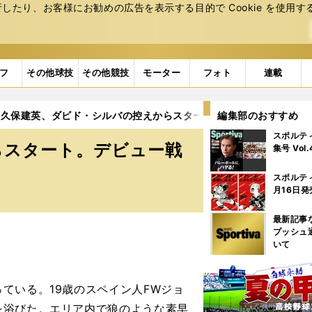
たり、お客様にお勧めの広告を表⽰する⽬的で Cookie を使⽤す
フ
その他球技
その他競技
モーター
フォト
連載
久保建英、ダビド・シルバの控えからスタート。デビュー戦は「好
編集部のおすすめ
スポルテ
らスタート。デビュー戦
集号 Vol
スポルテ
月16日発
最新記事
プッシュ
いて
ている。19歳のスペイン人FWジョ
を浴びた。エリア内で狼のような素早