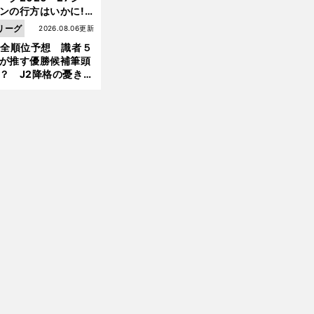
ンの行方はいかに!?
５人の識者が全順位
リーグ
2026.08.06更新
大胆予想
1全順位予想 識者５
が推す優勝候補筆頭
？ J2降格の憂き目
遭いそうな３クラブ
は？
」
前
へ