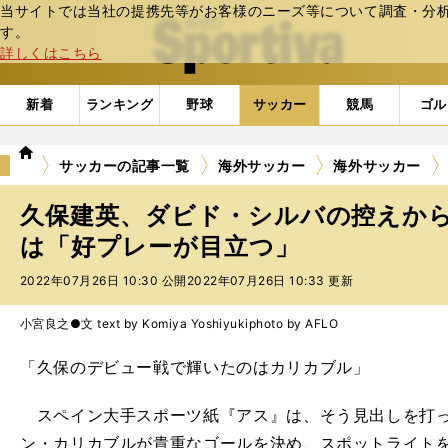
当サイトでは当社の提携先等がお客様のニーズ等について調査・分析し
web Sportiva (webスポルティーバ)
す。
詳しくはこちら
新着
ランキング
野球
サッカー
競馬
ゴル
we
サッカーの記事一覧
海外サッカー
海外サッカー
b
ス
久保建英、ダビド・シルバの控えか
ポ
ル
は「好プレーが目立つ」
テ
2022年07月26日 10:30 公開
2022年07月26日 10:33 更新
ィ
ー
バ
小宮良之●文 text by Komiya Yoshiyuki
photo by AFLO
「久保のデビュー戦で輝いたのはカリカブル」
スペイン大手スポーツ紙『アス』は、そう見出しを打っ
ン・カリカブルが貴重なゴールを決め、スポットライト