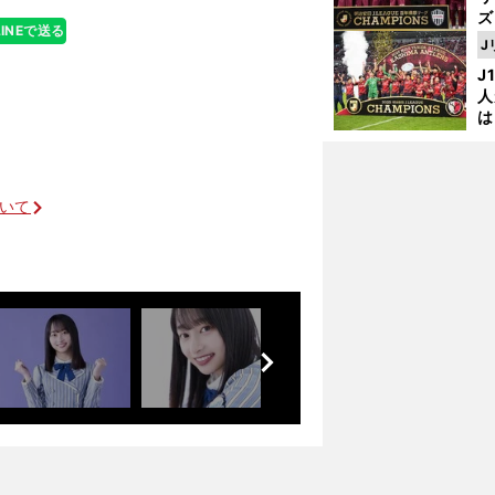
ズ
LINEで送る
J
を
J
人
は
に
と
ついて
前
へ