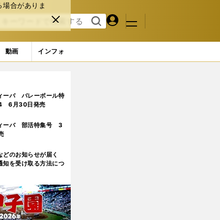
る場合がありま
マイペ
閉じ
検索
メニュ
ー
る
す
ジ
る
動画
インフォ
プレーが目立つ」
ィーバ バレーボール特
.4 6月30日発売
ィーバ 部活特集号 3
売
などのお知らせが届く
通知を受け取る方法につ