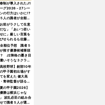
春制が導入されたJ1
ーグ2026－27シー
ンの行方はいかに!?
５人の識者が全順位
大胆予想
お前がラクして生意
だな」「あいつ若い
せに」厳しい言葉を
びせられるも佐藤慎
郎が貫いた誇りとフ
1全順位予想 識者５
ンへの思い
が推す優勝候補筆頭
？ J2降格の憂き目
遭いそうな３クラブ
は？
高校野球】創部10年
の甲子園初出場がす
てを変えた 健大高
・青栁監督が語る
機動破壊」はこうし
夏の甲子園2026】
生まれた
優勝は横浜じゃな
」 波乱必至の組み合
せで識者５人が選ん