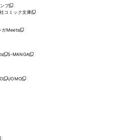
ウ
ャンプ
新
ィ
社コミック文庫
し
新
ン
い
し
ド
ウ
い
ウ
ガMeets
新
ィ
ウ
で
し
ン
ィ
開
い
ド
ン
く
ウ
ウ
ド
s
S-MANGA
新
新
ィ
で
ウ
し
し
ン
開
で
い
い
ド
く
開
ウ
ウ
ウ
NO
UOMO
く
新
新
ィ
ィ
で
し
し
ン
ン
開
い
い
ド
ド
く
ウ
ウ
ウ
ウ
ィ
ィ
で
で
ン
ン
開
開
ド
ド
く
く
ウ
ウ
で
で
開
開