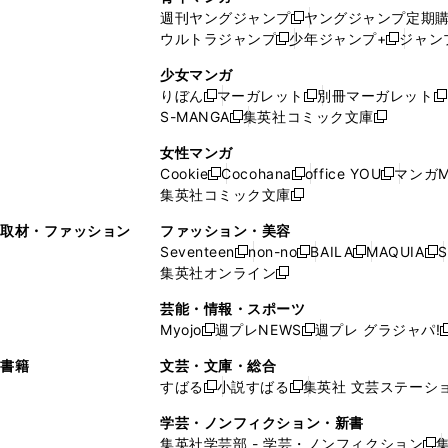
開
で
い
ウ
ウ
い
週刊ヤングジャンプ
ヤングジャンプ定期
新
く
開
ウ
ィ
ィ
ウ
ウルトラジャンプ
少年ジャンプ+
ジャン
新
し
新
く
ィ
ン
ン
ィ
し
い
し
ン
ド
ド
ン
少女マンガ
い
ウ
い
ド
ウ
ウ
ド
りぼん
マーガレット
別冊マーガレット
新
新
新
ウ
ィ
ウ
ウ
で
で
ウ
S-MANGA
集英社コミック文庫
し
新
し
新
ィ
ン
ィ
で
開
開
で
い
し
い
し
ン
ド
ン
女性マンガ
開
く
く
開
ウ
い
ウ
い
ド
ウ
ド
Cookie
Cocohana
office YOU
マンガM
く
く
新
新
新
ィ
ウ
ィ
ウ
ウ
で
ウ
集英社コミック文庫
し
新
し
し
ン
ィ
ン
ィ
で
開
で
い
し
い
い
ド
ン
ド
ン
取材・ファッション
ファッション・美容
開
く
開
ウ
い
ウ
ウ
ウ
ド
ウ
ド
Seventeen
non-no
BAILA
MAQUIA
S
く
く
新
新
新
新
ィ
ウ
ィ
ィ
で
ウ
で
ウ
集英社オンライン
し
新
し
し
し
ン
ィ
ン
ン
開
で
開
で
い
し
い
い
い
ド
ン
ド
ド
芸能・情報・スポーツ
く
開
く
開
ウ
い
ウ
ウ
ウ
ウ
ド
ウ
ウ
Myojo
週プレNEWS
週プレ グラジャパ!
く
く
新
新
新
ィ
ウ
ィ
ィ
ィ
で
ウ
で
で
し
し
ン
ィ
ン
ン
ン
書籍
文芸・文庫・総合
開
で
開
開
い
い
ド
ン
ド
ド
ド
すばる
小説すばる
集英社 文芸ステーシ
く
開
く
く
新
新
ウ
ウ
ウ
ド
ウ
ウ
ウ
く
し
し
ィ
ィ
学芸・ノンフィクション・新書
で
ウ
で
で
で
い
い
ン
ン
集英社学芸部 - 学芸・ノンフィクション
開
で
開
開
開
新