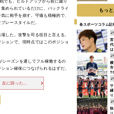
戦でも、ビルドアップから前に蹴り
だ
く集められているだけに、バックライ
もっと
一気に相手を崩す。守備も積極的で、
なプレースタイルだ。
各スポーツコラム記
J
場した。攻撃を司る役目と言える。
宮
ジションで、現時点ではこのポジショ
代
は
が
J
日
がシーズンを通してフル稼働するの
横
た
市
ジション確保につなげられるはずだ。
T
K
J
級
分、左に回った久
サ
ャ
のパスを供給し
縁
でセンスは伝わ
り
開
J
見
秋
リ