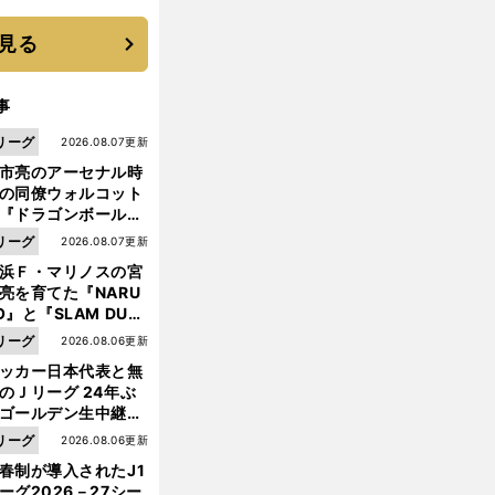
優勝校はここだ！
見る
事
リーグ
2026.08.07更新
市亮のアーセナル時
の同僚ウォルコット
『ドラゴンボール』
大好き ポドルスキは
リーグ
2026.08.07更新
向小次郎に憧れてい
浜Ｆ・マリノスの宮
亮を育てた『NARU
O』と『SLAM DUN
』 中京大中京の同
リーグ
2026.08.06更新
生・木原龍一は"ジ
ッカー日本代表と無
ンプ係"だった
のＪリーグ 24年ぶ
ゴールデン生中継の
幕戦でヘタな試合は
リーグ
2026.08.06更新
せられない
春制が導入されたJ1
ーグ2026－27シー