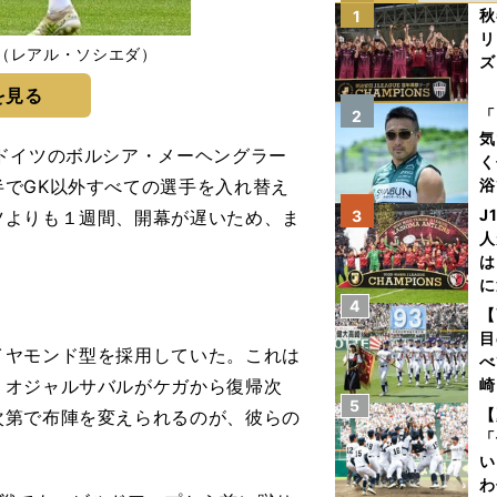
秋
1
リ
（レアル・ソシエダ）
ズ
を見る
を
「
2
気
ドイツのボルシア・メーヘングラー
く
でGK以外すべての選手を入れ替え
浴
太
J
ツよりも１週間、開幕が遅いため、ま
3
ァ
人
は
に
4
と
【
目
ヤモンド型を採用していた。これは
べ
・オジャルサバルがケガから復帰次
崎
5
「
【
次第で布陣を変えられるのが、彼らの
て
「
い
わ