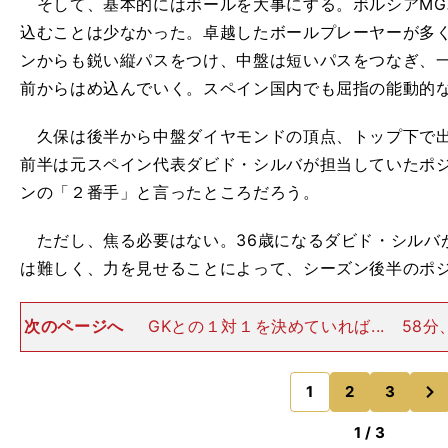
そして、基本的にはボールを大事にする。ボルシアMG
込むことは少なかった。卓越したボールプレーヤーが多
ンからも鋭い縦パスをつけ、中盤は短いパスをつなぎ、
前からはめ込んでいく。スペイン国内でも屈指の能動的
久保は後半から中盤ダイヤモンドの頂点、トップ下で出
前半は元スペイン代表ダビド・シルバが担当していたポ
ンの「２番手」と言ったところだろう。
ただし、焦る必要はない。36歳になるダビド・シルバ
は難しく、力を見せることによって、シーズン後半のポ
次のページへ
GKとの１対１を決めていれば... 58
保はマークに来た板倉滉を巧みに外し、エリア内に絶好
ている。得点には至らなかったが、このワンプレーだけ
次
っただろう。こ
1
2
3
のページへ
1 / 3