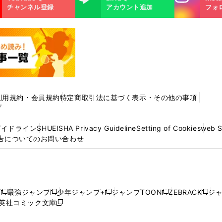
m
チャンネル登録
アカウント追加
フォ
利用規約・会員規約
特定商取引法に基づく表示・その他の事項
プ
ガイドライン
SHUEISHA Privacy Guideline
Setting of Cookies
web 
告についてのお問い合わせ
プ
最強ジャンプ
少年ジャンプ+
ジャンプTOON
ZEBRACK
ジ
新
新
新
新
新
英社コミック文庫
し
新
し
し
し
し
い
い
し
い
い
い