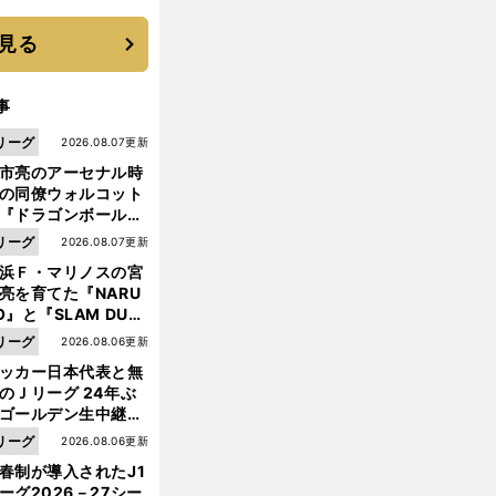
機動破壊」はこうし
生まれた
見る
事
リーグ
2026.08.07更新
市亮のアーセナル時
の同僚ウォルコット
『ドラゴンボール』
大好き ポドルスキは
リーグ
2026.08.07更新
向小次郎に憧れてい
浜Ｆ・マリノスの宮
亮を育てた『NARU
O』と『SLAM DUN
』 中京大中京の同
リーグ
2026.08.06更新
生・木原龍一は"ジ
ッカー日本代表と無
ンプ係"だった
のＪリーグ 24年ぶ
ゴールデン生中継の
幕戦でヘタな試合は
リーグ
2026.08.06更新
せられない
春制が導入されたJ1
ーグ2026－27シー