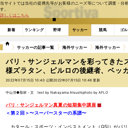
当サイトでは当社の提携先等がお客様のニーズ等について調査・分析し
web Sportiva (webスポルティーバ)
す。
詳しくはこちら
新着
ランキング
野球
サッカー
競馬
ゴル
we
サッカーの記事一覧
海外サッカー
海外サッカー
b
ス
パリ・サンジェルマンを彩ってきた
ポ
ル
様ズラタン、ピルロの後継者、ベッカム
テ
2022年07月15日 10:40 公開
2022年07月15日 10:46 更新
ィ
ー
バ
中山淳●取材・文 text by Nakayama Atsushi
photo by AFLO
パリ・サンジェルマン真夏の短期集中講座
＜第２回＞〜スーパースターの系譜〜
カタール・スポーツ・インベストメント（QSI）がパリ