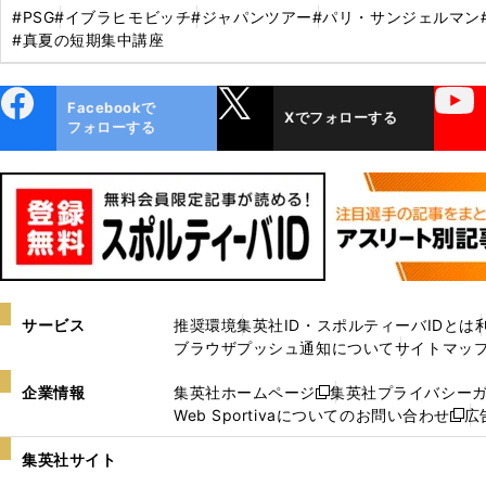
#PSG
#イブラヒモビッチ
#ジャパンツアー
#パリ・サンジェルマン
#真夏の短期集中講座
ebo
X
YouTube
Facebookで
Xでフォローする
ok
フォローする
サービス
推奨環境
集英社ID・スポルティーバIDとは
ブラウザプッシュ通知について
サイトマッ
企業情報
集英社ホームページ
集英社プライバシー
新
Web Sportivaについてのお問い合わせ
広
し
新
い
し
集英社サイト
ウ
い