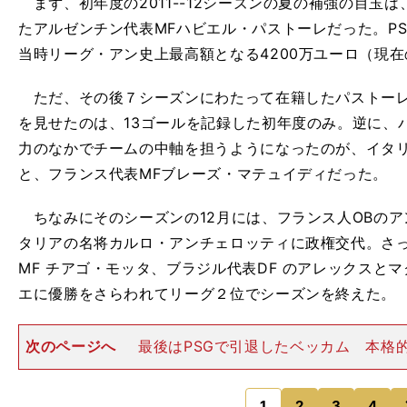
まず、初年度の2011--12シーズンの夏の補強の目玉
たアルゼンチン代表MFハビエル・パストーレだった。P
当時リーグ・アン史上最高額となる4200万ユーロ（現在
ただ、その後７シーズンにわたって在籍したパストーレ
を見せたのは、13ゴールを記録した初年度のみ。逆に、
力のなかでチームの中軸を担うようになったのが、イタリ
と、フランス代表MFブレーズ・マテュイディだった。
ちなみにそのシーズンの12月には、フランス人OBのア
タリアの名将カルロ・アンチェロッティに政権交代。さ
MF チアゴ・モッタ、ブラジル代表DF のアレックスと
エに優勝をさらわれてリーグ２位でシーズンを終えた。
次のページへ
最後はPSGで引退したベッカム 本格
台が整備されたのは、アンチェロッティ体制２年目の翌201
ズン。とりわけ、ミランから加入したスウェーデン代表F
イブラヒモヴ
1
2
3
4