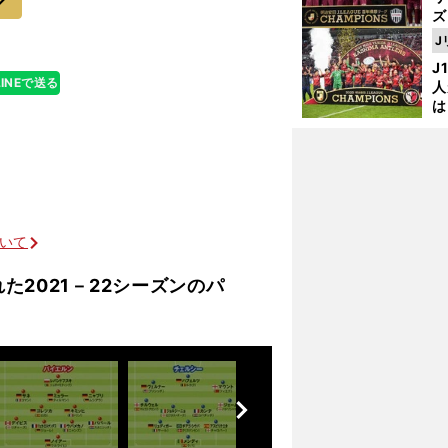
ズ
J
を
J
LINEで送る
人
は
に
と
ついて
残留か
PSG
た2021－22シーズンのパ
前
へ