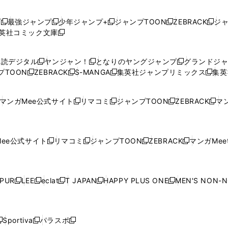
プ
最強ジャンプ
少年ジャンプ+
ジャンプTOON
ZEBRACK
ジ
新
新
新
新
新
英社コミック文庫
し
新
し
し
し
し
い
い
し
い
い
い
ウ
ウ
い
ウ
ウ
ウ
購読デジタル
ヤンジャン！
となりのヤングジャンプ
グランドジ
新
新
新
ィ
ィ
ウ
ィ
ィ
ィ
プTOON
ZEBRACK
S-MANGA
集英社ジャンプリミックス
集英
新
し
新
し
新
し
新
ン
ン
ィ
ン
ン
ン
し
い
し
い
し
い
し
ド
ド
ン
ド
ド
ド
い
ウ
い
ウ
い
ウ
い
ウ
ウ
ド
ウ
ウ
ウ
マンガMee公式サイト
リマコミ
ジャンプTOON
ZEBRACK
マン
新
新
新
新
ウ
ィ
ウ
ィ
ウ
ィ
ウ
で
で
ウ
で
で
で
し
し
し
し
し
ィ
ン
ィ
ン
ィ
ン
ィ
開
開
で
開
開
開
い
い
い
い
い
ン
ド
ン
ド
ン
ド
ン
く
く
開
く
く
く
ウ
ウ
ウ
ウ
ウ
ド
ウ
ド
ウ
ド
ウ
ド
ee公式サイト
リマコミ
ジャンプTOON
ZEBRACK
マンガMeet
く
新
新
新
新
ィ
ィ
ィ
ィ
ィ
ウ
で
ウ
で
ウ
で
ウ
し
し
し
し
ン
ン
ン
ン
ン
で
開
で
開
で
開
で
い
い
い
い
ド
ド
ド
ド
ド
開
く
開
く
開
く
開
ウ
ウ
ウ
ウ
ウ
ウ
ウ
ウ
ウ
PUR
LEE
eclat
T JAPAN
HAPPY PLUS ONE
MEN'S NON-
く
く
く
く
新
新
新
新
新
ィ
ィ
ィ
ィ
で
で
で
で
で
し
し
し
し
し
ン
ン
ン
ン
開
開
開
開
開
い
い
い
い
い
ド
ド
ド
ド
く
く
く
く
く
ウ
ウ
ウ
ウ
ウ
ウ
ウ
ウ
ウ
Sportiva
パラスポ
新
新
ィ
ィ
ィ
ィ
ィ