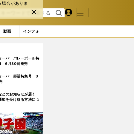
る場合がありま
マイペ
閉じ
検索
メニュ
ー
る
す
ジ
る
動画
インフォ
ン、ピルロの後継者、ベッカムの引退も...
ィーバ バレーボール特
.4 6月30日発売
ィーバ 部活特集号 3
売
などのお知らせが届く
通知を受け取る方法につ