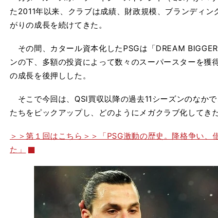
た2011年以来、クラブは成績、財政規模、ブランディ
がりの成長を続けてきた。
その間、カタール資本化したPSGは「DREAM BIGG
ンの下、多額の投資によって数々のスーパースターを獲
の成長を後押しした。
そこで今回は、QSI買収以降の過去11シーズンのなかで
たちをピックアップし、どのようにメガクラブ化してき
＞＞第１回はこちら＞＞「PSG激動の歴史。降格争い、
た」