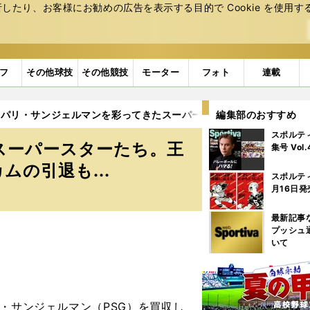
たり、お客様にお勧めの広告を表⽰する⽬的で Cookie を使⽤す
フ
その他球技
その他競技
モーター
フォト
連載
パリ・サンジェルマンを彩ってきたスーパースターたち。王様ズラタ
編集部のおすすめ
スポルテ
スーパースターたち。王
集号 Vol
の引退も...
スポルテ
月16日発
最新記事
プッシュ
いて
・サンジェルマン（PSG）を買収し