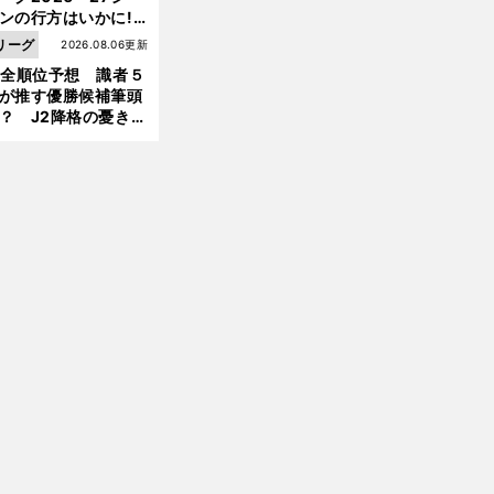
ンの行方はいかに!?
５人の識者が全順位
リーグ
2026.08.06更新
大胆予想
1全順位予想 識者５
が推す優勝候補筆頭
？ J2降格の憂き目
遭いそうな３クラブ
は？
前
へ