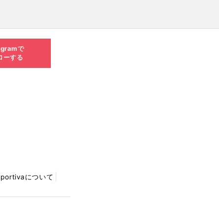
agramで
ローする
Sportivaについて