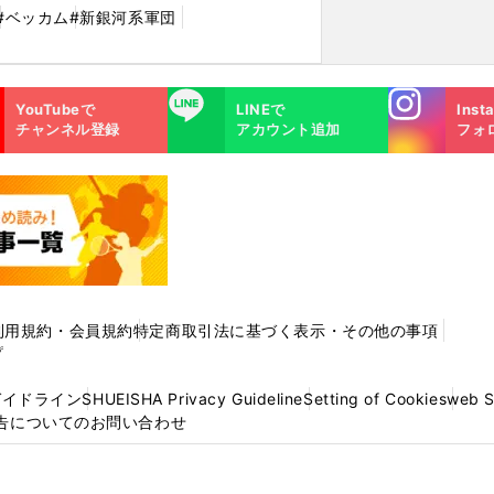
#ベッカム
#新銀河系軍団
Instagra
LINE
YouTubeで
LINEで
Inst
m
チャンネル登録
アカウント追加
フォ
利用規約・会員規約
特定商取引法に基づく表示・その他の事項
プ
ガイドライン
SHUEISHA Privacy Guideline
Setting of Cookies
web 
告についてのお問い合わせ