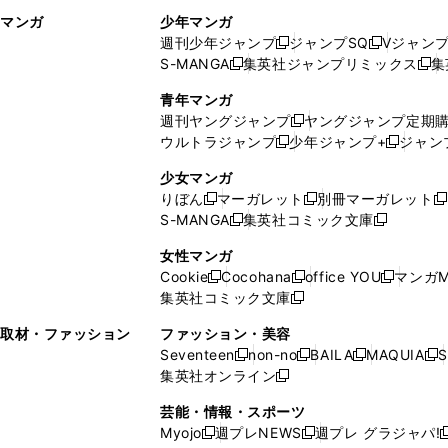
ィ
ウ
マンガ
少年マンガ
ン
ィ
週刊少年ジャンプ
ジャンプSQ
Vジャン
ド
ン
新
新
S-MANGA
集英社ジャンプリミックス
集
ウ
ド
新
し
し
新
で
ウ
し
い
い
し
青年マンガ
開
で
い
ウ
ウ
い
週刊ヤングジャンプ
ヤングジャンプ定期
新
く
開
ウ
ィ
ィ
ウ
ウルトラジャンプ
少年ジャンプ+
ジャン
新
し
新
く
ィ
ン
ン
ィ
し
い
し
ン
ド
ド
ン
少女マンガ
い
ウ
い
ド
ウ
ウ
ド
りぼん
マーガレット
別冊マーガレット
新
新
新
ウ
ィ
ウ
ウ
で
で
ウ
S-MANGA
集英社コミック文庫
し
新
し
新
ィ
ン
ィ
で
開
開
で
い
し
い
し
ン
ド
ン
女性マンガ
開
く
く
開
ウ
い
ウ
い
ド
ウ
ド
Cookie
Cocohana
office YOU
マンガM
く
く
新
新
新
ィ
ウ
ィ
ウ
ウ
で
ウ
集英社コミック文庫
し
新
し
し
ン
ィ
ン
ィ
で
開
で
い
し
い
い
ド
ン
ド
ン
取材・ファッション
ファッション・美容
開
く
開
ウ
い
ウ
ウ
ウ
ド
ウ
ド
Seventeen
non-no
BAILA
MAQUIA
S
く
く
新
新
新
新
ィ
ウ
ィ
ィ
で
ウ
で
ウ
集英社オンライン
し
新
し
し
し
ン
ィ
ン
ン
開
で
開
で
い
し
い
い
い
ド
ン
ド
ド
芸能・情報・スポーツ
く
開
く
開
ウ
い
ウ
ウ
ウ
ウ
ド
ウ
ウ
Myojo
週プレNEWS
週プレ グラジャパ!
く
く
新
新
新
ィ
ウ
ィ
ィ
ィ