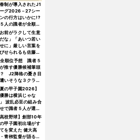
春制が導入されたJ1
ーグ2026－27シー
ンの行方はいかに!?
５人の識者が全順位
大胆予想
お前がラクして生意
だな」「あいつ若い
せに」厳しい言葉を
びせられるも佐藤慎
郎が貫いた誇りとフ
1全順位予想 識者５
ンへの思い
が推す優勝候補筆頭
？ J2降格の憂き目
遭いそうな３クラブ
は？
夏の甲子園2026】
優勝は横浜じゃな
」 波乱必至の組み合
せで識者５人が選ん
優勝校はここだ！
高校野球】創部10年
の甲子園初出場がす
てを変えた 健大高
・青栁監督が語る