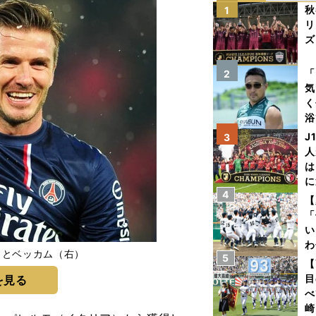
秋
1
リ
ズ
を
「
2
気
く
浴
太
J
3
ァ
人
は
に
4
と
【
「
い
わ
）とベッカム（右）
5
だ
【
目
を見る
べ
崎