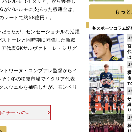
は、パレルモ（イタリア）から獲得し
「
SGがパレルモに支払った移籍金は、
て
もっと
のレートで約58億円）。
各スポーツコラム記
だったが、センセーショナルな活躍
J
パストーレと同時期に補強した新戦
宮
ア代表GKサルヴァトーレ・シリグ
代
は
が
J
日
ントワーヌ・コンブアレ監督からイ
横
た
市
っそく冬の移籍市場でイタリア代表
T
マクスウェルを補強したが、モンペリ
K
J
級
サ
ャ
縁
り
的にチームの土
開
J
2--13シー
見
W ズラタン・
秋
次
リ