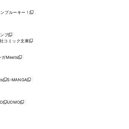
ャンプルーキー！
新
し
い
ウ
ャンプ
新
ィ
社コミック文庫
し
新
ン
い
し
ド
ウ
い
ウ
ガMeets
新
ィ
ウ
で
し
ン
ィ
開
い
ド
ン
く
ウ
ウ
ド
s
S-MANGA
新
新
ィ
で
ウ
し
し
ン
開
で
い
い
ド
く
開
ウ
ウ
ウ
NO
UOMO
く
新
新
ィ
ィ
で
し
し
ン
ン
開
い
い
ド
ド
く
ウ
ウ
ウ
ウ
ィ
ィ