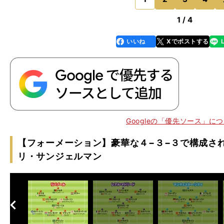
のページへ
1 / 4
いいね
Xでポストする
line
faceboo
x
k
Googleの「優先ソース」に
。
、
【フォーメーション】豪華な４−３−３で構成され
リ・サンジェルマン
へ
次