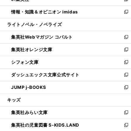
い
新
開
ウ
ン
ウ
し
情報・知識＆オピニオン imidas
く
で
ド
ィ
い
新
開
ウ
ン
ウ
し
ライトノベル・ノベライズ
く
で
ド
ィ
い
開
ウ
ン
ウ
集英社Webマガジン コバルト
く
で
ド
ィ
新
開
ウ
ン
し
集英社オレンジ文庫
く
で
ド
い
新
開
ウ
ウ
し
シフォン文庫
く
で
ィ
い
新
開
ン
ウ
し
ダッシュエックス文庫公式サイト
く
ド
ィ
い
新
ウ
ン
ウ
し
JUMP j-BOOKS
で
ド
ィ
い
新
開
ウ
ン
ウ
し
キッズ
く
で
ド
ィ
い
開
ウ
ン
ウ
集英社みらい文庫
く
で
ド
ィ
新
開
ウ
ン
し
集英社の児童図書 S-KIDS.LAND
く
で
ド
い
新