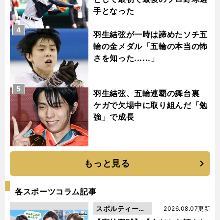
手となった
4
羽生結弦が一時は諦めたソチ五
輪の金メダル「五輪の本当の怖
さを知った......」
5
羽生結弦、五輪連覇の舞台裏
ケガで欠場中に取り組んだ「勉
強」で成長
もっと見る
各スポーツコラム記事
スポルティーバ
2026.08.07更新