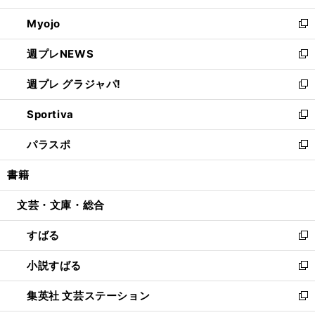
開
ウ
ン
ウ
Myojo
く
で
ド
ィ
新
開
ウ
ン
し
週プレNEWS
く
で
ド
い
新
開
ウ
ウ
し
週プレ グラジャパ!
く
で
ィ
い
新
開
ン
ウ
し
Sportiva
く
ド
ィ
い
新
ウ
ン
ウ
し
パラスポ
で
ド
ィ
い
新
開
ウ
ン
ウ
し
書籍
く
で
ド
ィ
い
開
ウ
ン
ウ
文芸・文庫・総合
く
で
ド
ィ
開
ウ
ン
すばる
く
で
ド
新
開
ウ
し
小説すばる
く
で
い
新
開
ウ
し
集英社 文芸ステーション
く
ィ
い
新
ン
ウ
し