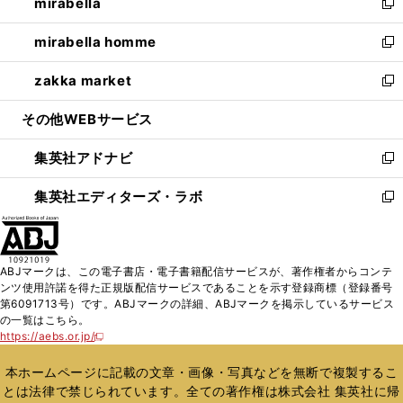
mirabella
く
で
ド
ィ
い
新
開
ウ
ン
ウ
し
mirabella homme
く
で
ド
ィ
い
新
開
ウ
ン
ウ
し
zakka market
く
で
ド
ィ
い
新
開
ウ
ン
ウ
し
その他WEBサービス
く
で
ド
ィ
い
開
ウ
ン
ウ
集英社アドナビ
く
で
ド
ィ
新
開
ウ
ン
し
集英社エディターズ・ラボ
く
で
ド
い
新
開
ウ
ウ
し
く
で
ィ
い
開
ン
ウ
ABJマークは、この電子書店・電子書籍配信サービスが、著作権者からコンテ
く
ド
ィ
ンツ使用許諾を得た正規版配信サービスであることを示す登録商標（登録番号
ウ
ン
第6091713号）です。ABJマークの詳細、ABJマークを掲示しているサービス
で
ド
の一覧はこちら。
開
ウ
https://aebs.or.jp/
新
く
で
し
い
開
本ホームページに記載の文章・画像・写真などを無断で複製するこ
ウ
く
とは法律で禁じられています。全ての著作権は株式会社 集英社に帰
ィ