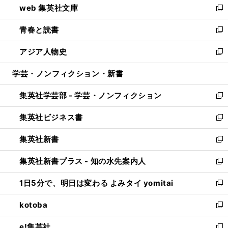
web 集英社文庫
ド
ィ
い
新
ウ
ン
ウ
し
青春と読書
で
ド
ィ
い
新
開
ウ
ン
ウ
し
アジア人物史
く
で
ド
ィ
い
新
開
ウ
ン
ウ
し
学芸・ノンフィクション・新書
く
で
ド
ィ
い
開
ウ
ン
ウ
集英社学芸部 - 学芸・ノンフィクション
く
で
ド
ィ
新
開
ウ
ン
し
集英社ビジネス書
く
で
ド
い
新
開
ウ
ウ
し
集英社新書
く
で
ィ
い
新
開
ン
ウ
し
集英社新書プラス - 知の水先案内人
く
ド
ィ
い
新
ウ
ン
ウ
し
1日5分で、明日は変わる よみタイ yomitai
で
ド
ィ
い
新
開
ウ
ン
ウ
し
kotoba
く
で
ド
ィ
い
新
開
ウ
ン
ウ
し
e!集英社
く
で
ド
ィ