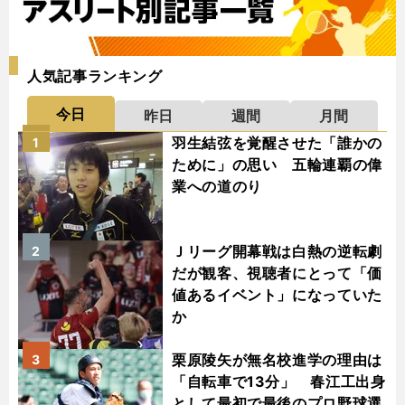
人気記事ランキング
今日
昨日
週間
月間
羽生結弦を覚醒させた「誰かの
1
ために」の思い 五輪連覇の偉
業への道のり
Ｊリーグ開幕戦は白熱の逆転劇
2
だが観客、視聴者にとって「価
値あるイベント」になっていた
か
栗原陵矢が無名校進学の理由は
3
「自転車で13分」 春江工出身
として最初で最後のプロ野球選