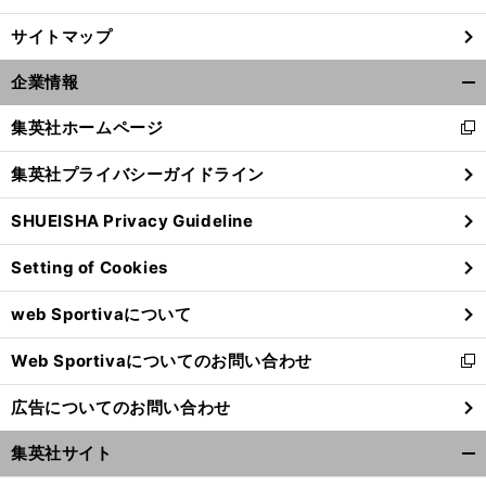
サイトマップ
企業情報
開
く/
集英社ホームページ
新
閉
し
じ
集英社プライバシーガイドライン
い
る
ウ
SHUEISHA Privacy Guideline
ィ
ン
Setting of Cookies
ド
ウ
web Sportivaについて
で
開
Web Sportivaについてのお問い合わせ
く
新
し
広告についてのお問い合わせ
い
ウ
集英社サイト
ィ
開
ン