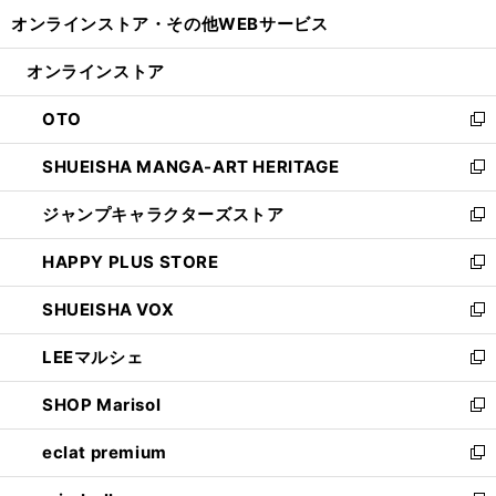
開
ウ
ウ
し
オンラインストア・
その他WEBサービス
く
で
ィ
い
開
ン
ウ
オンラインストア
く
ド
ィ
ウ
ン
OTO
で
ド
新
開
ウ
し
SHUEISHA MANGA-ART HERITAGE
く
で
い
新
開
ウ
し
ジャンプキャラクターズストア
く
ィ
い
新
ン
ウ
し
HAPPY PLUS STORE
ド
ィ
い
新
ウ
ン
ウ
し
SHUEISHA VOX
で
ド
ィ
い
新
開
ウ
ン
ウ
し
LEEマルシェ
く
で
ド
ィ
い
新
開
ウ
ン
ウ
し
SHOP Marisol
く
で
ド
ィ
い
新
開
ウ
ン
ウ
し
eclat premium
く
で
ド
ィ
い
新
開
ウ
ン
ウ
し