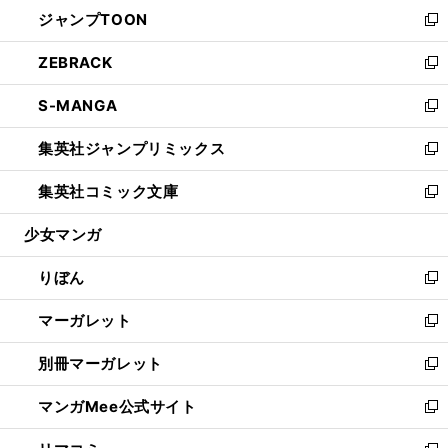
ウ
し
ジャンプTOON
く
で
ド
ィ
い
新
開
ウ
ン
ウ
し
ZEBRACK
く
で
ド
ィ
い
新
開
ウ
ン
ウ
し
S-MANGA
く
で
ド
ィ
い
新
開
ウ
ン
ウ
し
集英社ジャンプリミックス
く
で
ド
ィ
い
新
開
ウ
ン
ウ
し
集英社コミック文庫
く
で
ド
ィ
い
新
開
ウ
ン
ウ
し
少女マンガ
く
で
ド
ィ
い
開
ウ
ン
ウ
りぼん
く
で
ド
ィ
新
開
ウ
ン
し
マーガレット
く
で
ド
い
新
開
ウ
ウ
し
別冊マーガレット
く
で
ィ
い
新
開
ン
ウ
し
マンガMee公式サイト
く
ド
ィ
い
新
ウ
ン
ウ
し