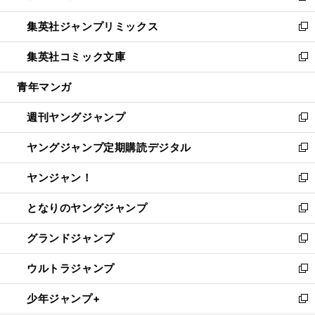
開
ウ
ン
ウ
し
集英社ジャンプリミックス
く
で
ド
ィ
い
新
開
ウ
ン
ウ
し
集英社コミック文庫
く
で
ド
ィ
い
新
開
ウ
ン
ウ
し
青年マンガ
く
で
ド
ィ
い
開
ウ
ン
ウ
週刊ヤングジャンプ
く
で
ド
ィ
新
開
ウ
ン
し
ヤングジャンプ定期購読デジタル
く
で
ド
い
新
開
ウ
ウ
し
ヤンジャン！
く
で
ィ
い
新
開
ン
ウ
し
となりのヤングジャンプ
く
ド
ィ
い
新
ウ
ン
ウ
し
グランドジャンプ
で
ド
ィ
い
新
開
ウ
ン
ウ
し
ウルトラジャンプ
く
で
ド
ィ
い
新
開
ウ
ン
ウ
し
少年ジャンプ+
く
で
ド
ィ
い
新
開
ウ
ン