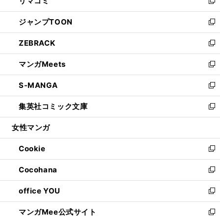
リマコミ
で
ド
ィ
い
新
開
ウ
ン
ウ
し
ジャンプTOON
く
で
ド
ィ
い
新
開
ウ
ン
ウ
し
ZEBRACK
く
で
ド
ィ
い
新
開
ウ
ン
ウ
し
マンガMeets
く
で
ド
ィ
い
新
開
ウ
ン
ウ
し
S-MANGA
く
で
ド
ィ
い
新
開
ウ
ン
ウ
し
集英社コミック文庫
く
で
ド
ィ
い
新
開
ウ
ン
ウ
し
女性マンガ
く
で
ド
ィ
い
開
ウ
ン
ウ
Cookie
く
で
ド
ィ
新
開
ウ
ン
し
Cocohana
く
で
ド
い
新
開
ウ
ウ
し
office YOU
く
で
ィ
い
新
開
ン
ウ
し
マンガMee公式サイト
く
ド
ィ
い
新