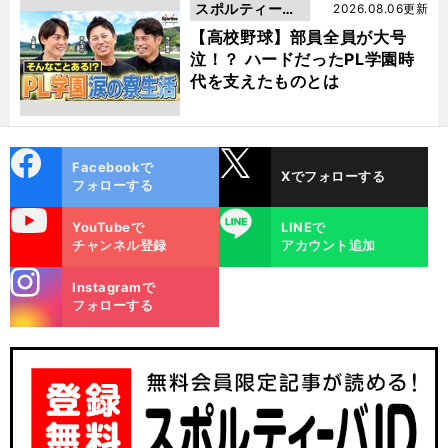
スポルティーバ
2026.08.06更新
動画
【高校野球】部員全員が大号
泣！？ ハードだったPL学園時
代を支えたものとは
cebo
X
Facebookで
Xでフォローする
ok
フォローする
uTube
LINE
YouTubeで
LINEで
チャンネル登録
アカウント追加
stagra
Instagramで
m
フォローする