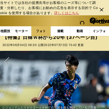
当サイトでは当社の提携先等がお客様のニーズ等について調
査・分析したり、お客様にお勧めの広告を表⽰する⽬的で Co
閉じ
okie を使⽤する場合があります。
詳しくはこちら
る
マイペ
web Sportiva (webスポルティーバ)
検索
メニュ
we
ー
フォトギャラリー
コラムフォト
【特集】日韓Ｗ杯から
b
ジ
の他競技
モーター
フォト
連載
動画
インフォ
ス
【特集】日韓Ｗ杯から20年 (37ページ目)
ポ
ル
2022年06月04日 06:30 公開
2022年07月13日 15:42 更新
テ
ィ
ー
バ
次へ
チュニジア戦で決勝ゴールを決めた森島寛晃
1993年に日本で開催されたＵ－17世界選手権に出場した宮本恒靖（後列一
今や日本代表の大半が海外でプレー。レジェンドふたりは「それが日本サッ
トルコ戦では西澤明訓（後列右から３番目）と三都主アレサンドロ（前列左
日韓Ｗ杯で日本代表の初勝利、初のグループリーグ突破へ大いに貢献した明
大会得点王となったロナウド。その髪型は日本では「大五郎カット」と呼ば
2002年日韓Ｗ杯初戦のベルギー戦で同点ゴールを決めた鈴木隆行
ロシア戦で決勝ゴールを決めた稲本潤一
フェイスガードをつけて奮闘した宮本恒靖
2002年日韓Ｗ杯。決勝トーナメントに進出した日本はトルコと対戦した
2002年日韓Ｗ杯得点王のロナウド
優勝トロフィーを掲げる、ブラジルのキャプテン・カフー
大会MVPに選ばれた、オリバー・カーン
ドイツを決勝まで導いたミヒャエル・バラック
熱狂的な人気を呼んだ、デビッド・ベッカム
韓国のベスト４躍進に貢献したアン・ジョンファン
2002年日韓Ｗ杯はケガで活躍できなかったジダン
活躍ができず期待外れに終わった、フランスのアンリ
点取り屋のラウール・ゴンサレスもスペインを上位に導けなかった
イタリアの中心として注目されたフランチェスコ・トッティ
2002年Ｗ杯について振り返る戸田和幸氏
2002年Ｗ杯初戦のベルギー戦に挑んだ日本代表。後列一番左が戸田
トルシエ監督の代名詞「フラット３」について語る戸田和幸氏
体を張ってロシアの攻撃を封じていた戸田
決勝トーナメント１回戦、トルコに敗れて悔しさを露わにする戸田
番右）
2002年日韓Ｗ杯について振り返る宮本恒靖氏
Ｗ杯初勝利を飾ってDF陣たちと喜びを分かち合う宮本（右から２人目）
宮本恒靖のトレードマークとなっていた黒マスク
2002年Ｗ杯の得点王となったロナウド（ブラジル）
木村和司氏（左）と金田喜稔氏（右）
カーの進歩の証」と口をそろえる
レジェンドふたりがカタールＷ杯での活躍を最も期待している三笘薫
木村和司氏（左）と金田喜稔氏（右）
日本でも多くの女性ファンにアピールしたイルハン・マンスズ（トルコ）
から２番目）の２トップで臨んだ日本代表
明神智和はトルコ戦でも体を投げ出して懸命にプレーしたが...
神智和
2002年Ｗ杯決勝の笛を吹いたピエルルイジ・コッリーナ主審（イタリア）
日韓Ｗ杯時は金髪だった当時22歳の稲本潤一
中田英寿と稲本潤一は学年で３年違い
コロナ禍を経て、スタジアムに観客が戻ってきた
日韓Ｗ杯で正GKを務めた楢﨑正剛
雨の降る宮城スタジアムでトルコ戦後の楢﨑正剛
日韓Ｗ杯における日本代表メンバーの選考について語る山本昌邦氏
決勝トーナメント１回戦のトルコ戦でトルシエ監督は「奇策」を打ったが...
前回のロシア大会ではＷ杯８強入りへあと一歩まで迫った日本代表
横浜国際競技場で優勝カップを掲げるブラジル代表のカフー
れた
1997年のＷ杯アジア最終予選で活躍したFW岡野雅行
2006年ドイツ大会の日本代表メンバーを発表するジーコ監督
オシム監督の名言「まだ古い井戸の中に水が残っている」
南アフリカＷ杯のパラグアイ戦に出場した中村憲剛