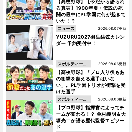
動画
【高校野球】【今だから語られ
る真実】1998年夏・伝説の死
闘の最中にPL学園に何が起きて
いた！？
ニュース
2026.08.07更新
YUZURU2027羽生結弦カレン
ダー 予約受付中！
スポルティーバ
2026.08.06更新
動画
【高校野球】「プロ入り後もあ
の衝撃を超える選手はいな
い」。PL学園トリオが衝撃を受
けた選手
スポルティーバ
2026.08.06更新
動画
【プロ野球】指揮官によってチ
ームが変わる！？ 金村義明＆大
塚光二が語る歴代監督エピソー
ド