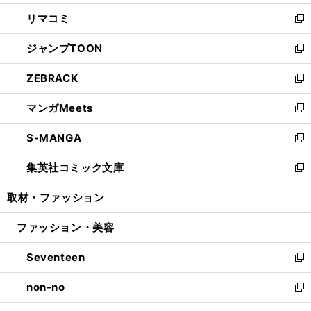
ウ
ン
ウ
し
リマコミ
で
ド
ィ
い
新
開
ウ
ン
ウ
し
ジャンプTOON
く
で
ド
ィ
い
新
開
ウ
ン
ウ
し
ZEBRACK
く
で
ド
ィ
い
新
開
ウ
ン
ウ
し
マンガMeets
く
で
ド
ィ
い
新
開
ウ
ン
ウ
し
S-MANGA
く
で
ド
ィ
い
新
開
ウ
ン
ウ
し
集英社コミック文庫
く
で
ド
ィ
い
新
開
ウ
ン
ウ
し
取材・ファッション
く
で
ド
ィ
い
開
ウ
ン
ウ
ファッション・美容
く
で
ド
ィ
開
ウ
ン
Seventeen
く
で
ド
新
開
ウ
し
non-no
く
で
い
新
開
ウ
し