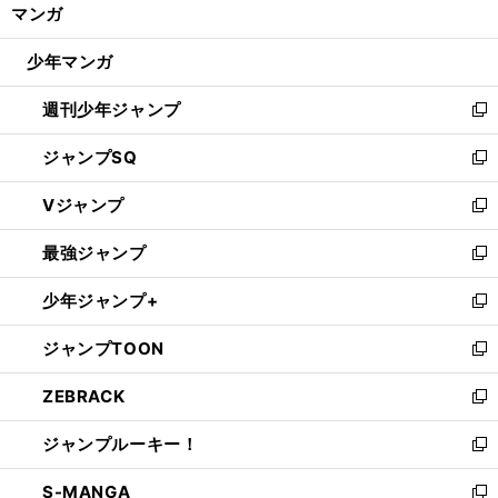
く/
マンガ
ド
閉
ウ
じ
少年マンガ
で
る
開
週刊少年ジャンプ
く
新
し
ジャンプSQ
い
新
ウ
し
Vジャンプ
ィ
い
新
ン
ウ
し
最強ジャンプ
ド
ィ
い
新
ウ
ン
ウ
し
少年ジャンプ+
で
ド
ィ
い
新
開
ウ
ン
ウ
し
ジャンプTOON
く
で
ド
ィ
い
新
開
ウ
ン
ウ
し
ZEBRACK
く
で
ド
ィ
い
新
開
ウ
ン
ウ
し
ジャンプルーキー！
く
で
ド
ィ
い
新
開
ウ
ン
ウ
し
S-MANGA
く
で
ド
ィ
い
新