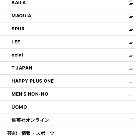
BAILA
く
ィ
い
新
ン
ウ
し
MAQUIA
ド
ィ
い
新
ウ
ン
ウ
し
SPUR
で
ド
ィ
い
新
開
ウ
ン
ウ
し
LEE
く
で
ド
ィ
い
新
開
ウ
ン
ウ
し
eclat
く
で
ド
ィ
い
新
開
ウ
ン
ウ
し
T JAPAN
く
で
ド
ィ
い
新
開
ウ
ン
ウ
し
HAPPY PLUS ONE
く
で
ド
ィ
い
新
開
ウ
ン
ウ
し
MEN'S NON-NO
く
で
ド
ィ
い
新
開
ウ
ン
ウ
し
UOMO
く
で
ド
ィ
い
新
開
ウ
ン
ウ
し
集英社オンライン
く
で
ド
ィ
い
新
開
ウ
ン
ウ
し
芸能・情報・スポーツ
く
で
ド
ィ
い