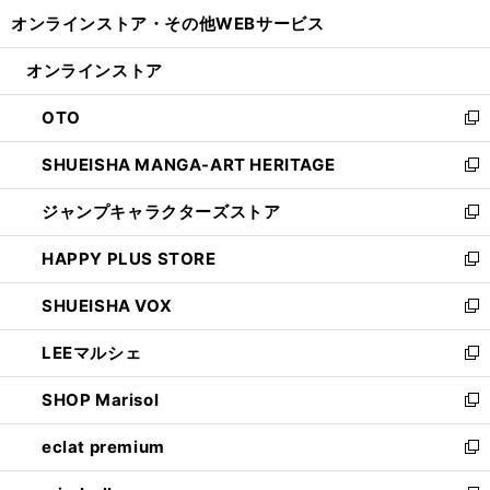
開
ウ
ウ
し
オンラインストア・
その他WEBサービス
く
で
ィ
い
開
ン
ウ
オンラインストア
く
ド
ィ
ウ
ン
OTO
で
ド
新
開
ウ
し
SHUEISHA MANGA-ART HERITAGE
く
で
い
新
開
ウ
し
ジャンプキャラクターズストア
く
ィ
い
新
ン
ウ
し
HAPPY PLUS STORE
ド
ィ
い
新
ウ
ン
ウ
し
SHUEISHA VOX
で
ド
ィ
い
新
開
ウ
ン
ウ
し
LEEマルシェ
く
で
ド
ィ
い
新
開
ウ
ン
ウ
し
SHOP Marisol
く
で
ド
ィ
い
新
開
ウ
ン
ウ
し
eclat premium
く
で
ド
ィ
い
新
開
ウ
ン
ウ
し