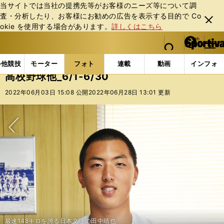
当サイトでは当社の提携先等がお客様のニーズ等について調
査・分析したり、お客様にお勧めの広告を表⽰する⽬的で Co
閉じ
okie を使⽤する場合があります。
詳しくはこちら
る
マイペ
web Sportiva (webスポルティーバ)
検索
メニュ
we
ー
フォトギャラリー
コラムフォト
高校野球他_6/1-6/
b
ジ
の他競技
モーター
フォト
連載
動画
インフォ
ス
高校野球他_6/1-6/30
ポ
ル
2022年06月03日 15:08 公開
2022年06月28日 13:01 更新
テ
ィ
ー
バ
次へ
BCリーグの茨城アストロプラネッツに加入したドミニカ出身のデイビッ
大学選手権では３試合に登板し防御率0.59と抜群の安定感を見せた上武大・
最速148キロを誇る日本文理の田中晴也
この春、自己最速の150キロをマークした苫小牧中央高の斉藤優汰
昨年の大学野球選手権でも好投した上武大・加藤泰靖
今春の札幌地区予選で20奪三振を記録した東海大札幌の門別啓人
日本航空石川の主砲でキャプテンの内藤鵬
ド・ペレズ
ジャパンウィンターリーグのGMに就任した大野倫氏
大学野球選手権で圧巻のピッチングを見せた九州共立大の稲川竜汰
高校3年時に甲子園春夏連覇を達成した松坂大輔
１年夏に甲子園を経験し、３年夏には全国制覇を達成した
プロ入り後に大きく成長した成瀬善久
中学時代から130キロを超すストレートを投げていた涌井秀章
高浜高校から明治大に進み、ドラフト１位で中日に入団する柳裕也
初戦で敗れたが、大商大相手に好投した富士大の金村尚真
加藤泰靖
優勝した亜細亜大相手に好投した近畿大・久保玲司
攻守に存在感を発揮し、大会MVPに輝いた亜細亜大・田中幹也
大学選手権で打率８割と大当たりだった天理大・友杉篤輝
大会ナンバーワンと評される強肩を誇る近大工学部の石伊雄太
亜細亜大戦で本塁打を放つなど打撃でもアピールした名城大・野口泰司
BCリーグ、群馬ダイヤモンドペガサスの西濱勇星
昨季BCリーグの首位打者に輝いた群馬ダイヤモンドペガサスの奥村光一