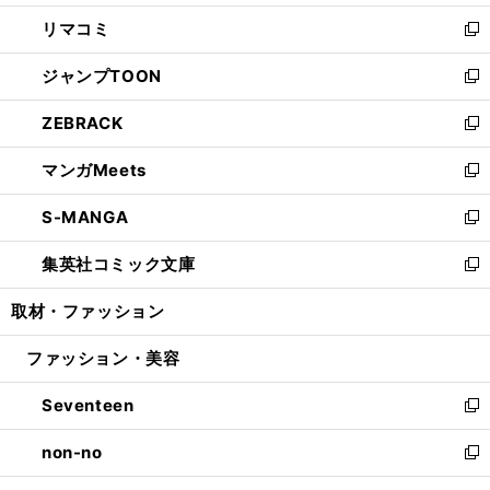
ウ
ン
ウ
し
リマコミ
で
ド
ィ
い
新
開
ウ
ン
ウ
し
ジャンプTOON
く
で
ド
ィ
い
新
開
ウ
ン
ウ
し
ZEBRACK
く
で
ド
ィ
い
新
開
ウ
ン
ウ
し
マンガMeets
く
で
ド
ィ
い
新
開
ウ
ン
ウ
し
S-MANGA
く
で
ド
ィ
い
新
開
ウ
ン
ウ
し
集英社コミック文庫
く
で
ド
ィ
い
新
開
ウ
ン
ウ
し
取材・ファッション
く
で
ド
ィ
い
開
ウ
ン
ウ
ファッション・美容
く
で
ド
ィ
開
ウ
ン
Seventeen
く
で
ド
新
開
ウ
し
non-no
く
で
い
新
開
ウ
し