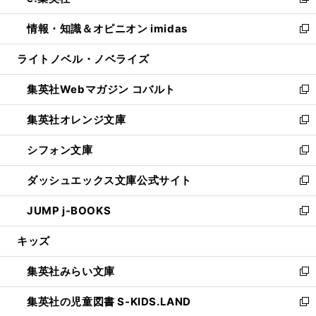
い
新
開
ウ
ン
ウ
し
情報・知識＆オピニオン imidas
く
で
ド
ィ
い
新
開
ウ
ン
ウ
し
ライトノベル・ノベライズ
く
で
ド
ィ
い
開
ウ
ン
ウ
集英社Webマガジン コバルト
く
で
ド
ィ
新
開
ウ
ン
し
集英社オレンジ文庫
く
で
ド
い
新
開
ウ
ウ
し
シフォン文庫
く
で
ィ
い
新
開
ン
ウ
し
ダッシュエックス文庫公式サイト
く
ド
ィ
い
新
ウ
ン
ウ
し
JUMP j-BOOKS
で
ド
ィ
い
新
開
ウ
ン
ウ
し
キッズ
く
で
ド
ィ
い
開
ウ
ン
ウ
集英社みらい文庫
く
で
ド
ィ
新
開
ウ
ン
し
集英社の児童図書 S-KIDS.LAND
く
で
ド
い
新