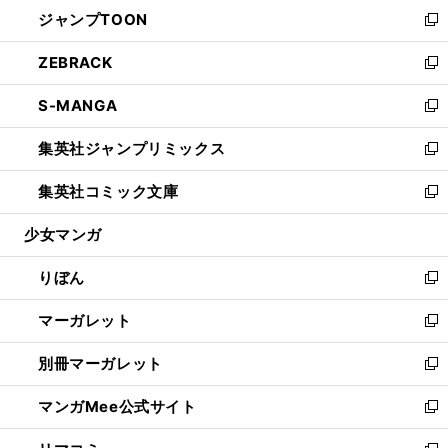
ウ
し
ジャンプTOON
く
で
ド
ィ
い
新
開
ウ
ン
ウ
し
ZEBRACK
く
で
ド
ィ
い
新
開
ウ
ン
ウ
し
S-MANGA
く
で
ド
ィ
い
新
開
ウ
ン
ウ
し
集英社ジャンプリミックス
く
で
ド
ィ
い
新
開
ウ
ン
ウ
し
集英社コミック文庫
く
で
ド
ィ
い
新
開
ウ
ン
ウ
し
少女マンガ
く
で
ド
ィ
い
開
ウ
ン
ウ
りぼん
く
で
ド
ィ
新
開
ウ
ン
し
マーガレット
く
で
ド
い
新
開
ウ
ウ
し
別冊マーガレット
く
で
ィ
い
新
開
ン
ウ
し
マンガMee公式サイト
く
ド
ィ
い
新
ウ
ン
ウ
し