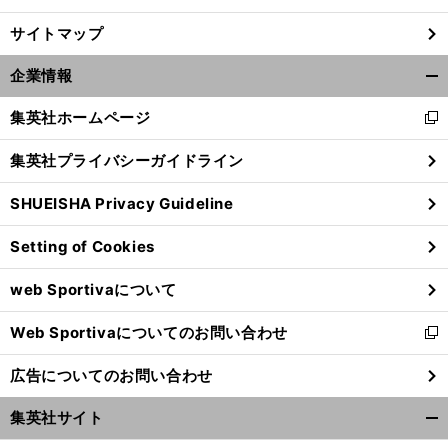
サイトマップ
企業情報
開
く/
集英社ホームページ
新
閉
し
じ
集英社プライバシーガイドライン
い
る
ウ
SHUEISHA Privacy Guideline
ィ
ン
Setting of Cookies
ド
ウ
web Sportivaについて
で
開
Web Sportivaについてのお問い合わせ
く
新
し
広告についてのお問い合わせ
い
ウ
集英社サイト
ィ
開
ン