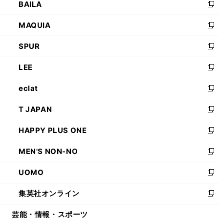
BAILA
く
ィ
い
新
ン
ウ
し
MAQUIA
ド
ィ
い
新
ウ
ン
ウ
し
SPUR
で
ド
ィ
い
新
開
ウ
ン
ウ
し
LEE
く
で
ド
ィ
い
新
開
ウ
ン
ウ
し
eclat
く
で
ド
ィ
い
新
開
ウ
ン
ウ
し
T JAPAN
く
で
ド
ィ
い
新
開
ウ
ン
ウ
し
HAPPY PLUS ONE
く
で
ド
ィ
い
新
開
ウ
ン
ウ
し
MEN'S NON-NO
く
で
ド
ィ
い
新
開
ウ
ン
ウ
し
UOMO
く
で
ド
ィ
い
新
開
ウ
ン
ウ
し
集英社オンライン
く
で
ド
ィ
い
新
開
ウ
ン
ウ
し
芸能・情報・スポーツ
く
で
ド
ィ
い