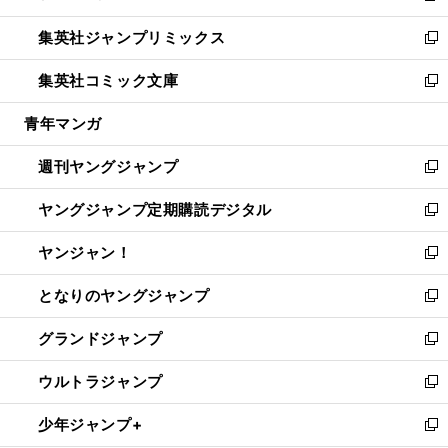
開
ウ
ン
ウ
し
集英社ジャンプリミックス
く
で
ド
ィ
い
新
開
ウ
ン
ウ
し
集英社コミック文庫
く
で
ド
ィ
い
新
開
ウ
ン
ウ
し
青年マンガ
く
で
ド
ィ
い
開
ウ
ン
ウ
週刊ヤングジャンプ
く
で
ド
ィ
新
開
ウ
ン
し
ヤングジャンプ定期購読デジタル
く
で
ド
い
新
開
ウ
ウ
し
ヤンジャン！
く
で
ィ
い
新
開
ン
ウ
し
となりのヤングジャンプ
く
ド
ィ
い
新
ウ
ン
ウ
し
グランドジャンプ
で
ド
ィ
い
新
開
ウ
ン
ウ
し
ウルトラジャンプ
く
で
ド
ィ
い
新
開
ウ
ン
ウ
し
少年ジャンプ+
く
で
ド
ィ
い
新
開
ウ
ン