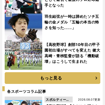
手となった
4
羽生結弦が一時は諦めたソチ五
輪の金メダル「五輪の本当の怖
さを知った......」
5
【高校野球】創部10年目の甲子
園初出場がすべてを変えた 健大
高崎・青栁監督が語る「機動破
壊」はこうして生まれた
もっと見る
各スポーツコラム記事
スポルティーバ
2026.08.07更新