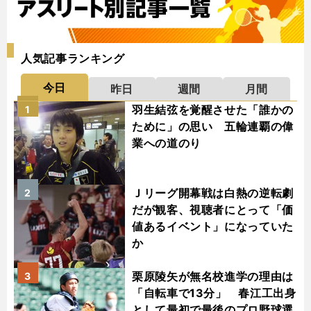
人気記事ランキング
今日
昨日
週間
月間
羽生結弦を覚醒させた「誰かの
1
ために」の思い 五輪連覇の偉
業への道のり
Ｊリーグ開幕戦は白熱の逆転劇
2
だが観客、視聴者にとって「価
値あるイベント」になっていた
か
栗原陵矢が無名校進学の理由は
3
「自転車で13分」 春江工出身
として最初で最後のプロ野球選