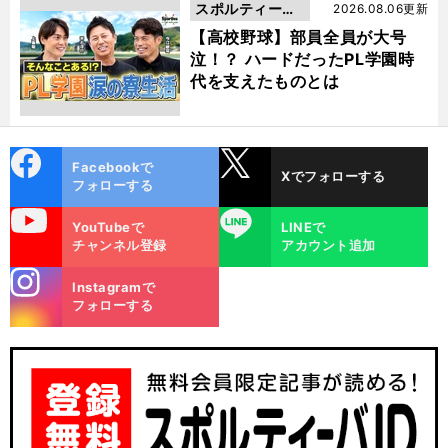
スポルティーバ
2026.08.06更新
動画
【高校野球】部員全員が大号
泣！？ ハードだったPL学園時
代を支えたものとは
cebo
X
Facebookで
Xでフォローする
ok
フォローする
uTube
LINE
YouTubeで
LINEで
チャンネル登録
アカウント追加
stagra
Instagramで
m
フォローする