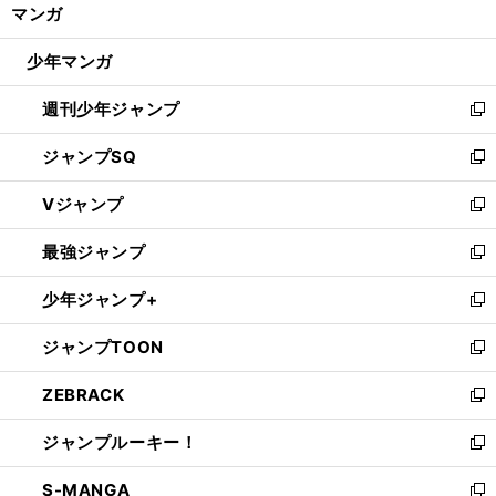
く/
マンガ
ド
閉
ウ
じ
少年マンガ
で
る
開
週刊少年ジャンプ
く
新
し
ジャンプSQ
い
新
ウ
し
Vジャンプ
ィ
い
新
ン
ウ
し
最強ジャンプ
ド
ィ
い
新
ウ
ン
ウ
し
少年ジャンプ+
で
ド
ィ
い
新
開
ウ
ン
ウ
し
ジャンプTOON
く
で
ド
ィ
い
新
開
ウ
ン
ウ
し
ZEBRACK
く
で
ド
ィ
い
新
開
ウ
ン
ウ
し
ジャンプルーキー！
く
で
ド
ィ
い
新
開
ウ
ン
ウ
し
S-MANGA
く
で
ド
ィ
い
新