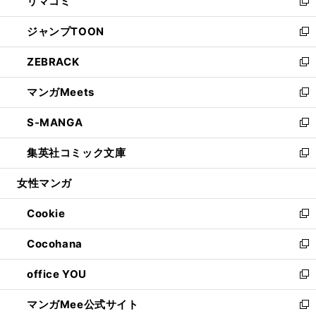
リマコミ
で
ド
ィ
い
新
開
ウ
ン
ウ
し
ジャンプTOON
く
で
ド
ィ
い
新
開
ウ
ン
ウ
し
ZEBRACK
く
で
ド
ィ
い
新
開
ウ
ン
ウ
し
マンガMeets
く
で
ド
ィ
い
新
開
ウ
ン
ウ
し
S-MANGA
く
で
ド
ィ
い
新
開
ウ
ン
ウ
し
集英社コミック文庫
く
で
ド
ィ
い
新
開
ウ
ン
ウ
し
女性マンガ
く
で
ド
ィ
い
開
ウ
ン
ウ
Cookie
く
で
ド
ィ
新
開
ウ
ン
し
Cocohana
く
で
ド
い
新
開
ウ
ウ
し
office YOU
く
で
ィ
い
新
開
ン
ウ
し
マンガMee公式サイト
く
ド
ィ
い
新