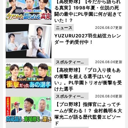
動画
【高校野球】【今だから語られ
る真実】1998年夏・伝説の死
闘の最中にPL学園に何が起きて
いた！？
ニュース
2026.08.07更新
YUZURU2027羽生結弦カレン
ダー 予約受付中！
スポルティーバ
2026.08.06更新
動画
【高校野球】「プロ入り後もあ
の衝撃を超える選手はいな
い」。PL学園トリオが衝撃を受
けた選手
スポルティーバ
2026.08.06更新
動画
【プロ野球】指揮官によってチ
ームが変わる！？ 金村義明＆大
塚光二が語る歴代監督エピソー
ド