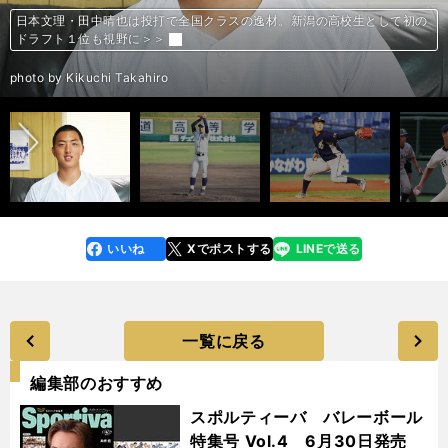
京都大学の水口創太投手。194cmの長身から投げ下ろす真っ直ぐが魅力
日本文理・田中晴也は投打で全国クラスの逸材。新潟の高校生として初の
苫小牧中央の150キロ右腕・斉藤優汰がワインドアップに詰め込んだデッ
153キロ右腕、忍者、鳥谷敬の再来…大学野球選手権で見逃せないドラフ
ドラフト戦線で北海道が熱い。脅威の20奪三振男、離島の快速左腕など大
名門校から勧誘が続々。怪童・内藤鵬はなぜ日本航空石川を選んだのか。
BC茨城の155キロ右腕・ペレズとは何者だ？ ４年のブランクを経て日本
元巨人・大野倫が描く日本初のウインターリーグの未来図。「ゆくゆくは
「令和の江川卓」が衝撃の全国デビュー。九州共立大１年・稲川竜汰の未
小倉清一郎が選出した横浜高校歴代エースベスト５。「松坂も涌井も入学
小倉清一郎が選出した横浜高校歴代エースベスト５。「松坂も涌井も入学
小倉清一郎が選出した横浜高校歴代エースベスト５。「松坂も涌井も入学
小倉清一郎が選出した横浜高校歴代エースベスト５。「松坂も涌井も入学
小倉清一郎が選出した横浜高校歴代エースベスト５。「松坂も涌井も入学
大学野球選手権で評価が上昇、ドラフト上位候補の投手３人。敵将も「絶
大学野球選手権で評価が上昇、ドラフト上位候補の投手３人。敵将も「絶
大学野球選手権で評価が上昇、ドラフト上位候補の投手３人。敵将も「絶
身長166センチの名手、大会打率８割、超強肩捕手…大学野球選手権で猛
身長166センチの名手、大会打率８割、超強肩捕手…大学野球選手権で猛
身長166センチの名手、大会打率８割、超強肩捕手…大学野球選手権で猛
身長166センチの名手、大会打率８割、超強肩捕手…大学野球選手権で猛
高校入学時は最速107キロの投手、大学時代に引退勧告を受けた強打者…
高校入学時は最速107キロの投手、大学時代に引退勧告を受けた強打者…
ドラフト１位も視野に＞＞
カい夢。地を這う速球でプロを目指す＞＞
ト候補たち＞＞
身長194cm、最速150キロ超えの京大医学部・水口創太。理学療法士の資
勢のスカウトが集結＞＞
「どの高校に行くにしても、入ってからの自分次第」＞＞
にやってきたドミニカ出身の29歳にNPBスカウトも注目＞＞
育成選手だけのチーム、草野球の強豪も参加させたい」＞＞
来が楽しみすぎる＞＞
時は普通の投手だった」＞＞
時は普通の投手だった」＞＞
時は普通の投手だった」＞＞
時は普通の投手だった」＞＞
時は普通の投手だった」＞＞
対打てない」直球に脱帽＞＞
対打てない」直球に脱帽＞＞
対打てない」直球に脱帽＞＞
アピールした４人のドラフト候補＞＞
アピールした４人のドラフト候補＞＞
アピールした４人のドラフト候補＞＞
アピールした４人のドラフト候補＞＞
BC群馬からNPB入りを目指す非エリートの挑戦＞＞
BC群馬からNPB入りを目指す非エリートの挑戦＞＞
格をとり、「プロで活躍」を目指す＞＞
前へ
photo by Kikuchi Takahiro
photo by Kikuchi Takahiro
photo by Ohtomo Yoshiyuki
photo by Kikuchi Takahiro
photo by Kikuchi Takahiro
写真提供／茨城アストロプラネッツ
photo by Matsunaga Takarin
photo by Ohtomo Yoshiyuki
photo by Ohtomo Yoshiyuki
photo by Ohtomo Yoshiyuki
photo by Ohtomo Yoshiyuki
photo by Ohtomo Yoshiyuki
photo by Ohtomo Yoshiyuki
photo by Ohtomo Yoshiyuki
photo by Ohtomo Yoshiyuki
photo by Ohtomo Yoshiyuki
photo by Ohtomo Yoshiyuki
photo by Ohtomo Yoshiyuki
photo by Ohtomo Yoshiyuki
photo by Ohtomo Yoshiyuki
photo by Kikuchi Takahiro
photo by Kikuchi Takahiro
いいね
Xでポストする
LINEで送る
line
faceboo
x
k
一覧に戻る
編集部のおすすめ
スポルティーバ バレーボール
特集号 Vol.4 6月30日発売