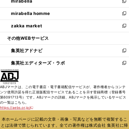
mirabella
く
で
ド
ィ
い
新
開
ウ
ン
ウ
し
mirabella homme
く
で
ド
ィ
い
新
開
ウ
ン
ウ
し
zakka market
く
で
ド
ィ
い
新
開
ウ
ン
ウ
し
その他WEBサービス
く
で
ド
ィ
い
開
ウ
ン
ウ
集英社アドナビ
く
で
ド
ィ
新
開
ウ
ン
し
集英社エディターズ・ラボ
く
で
ド
い
新
開
ウ
ウ
し
く
で
ィ
い
開
ン
ウ
ABJマークは、この電子書店・電子書籍配信サービスが、著作権者からコンテ
く
ド
ィ
ンツ使用許諾を得た正規版配信サービスであることを示す登録商標（登録番号
ウ
ン
第6091713号）です。ABJマークの詳細、ABJマークを掲示しているサービス
で
ド
の一覧はこちら。
開
ウ
https://aebs.or.jp/
新
く
で
し
い
開
本ホームページに記載の文章・画像・写真などを無断で複製するこ
ウ
く
とは法律で禁じられています。全ての著作権は株式会社 集英社に帰
ィ