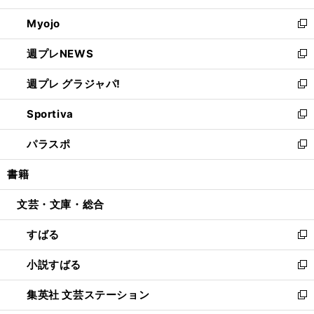
開
ウ
ン
ウ
Myojo
く
で
ド
ィ
新
開
ウ
ン
し
週プレNEWS
く
で
ド
い
新
開
ウ
ウ
し
週プレ グラジャパ!
く
で
ィ
い
新
開
ン
ウ
し
Sportiva
く
ド
ィ
い
新
ウ
ン
ウ
し
パラスポ
で
ド
ィ
い
新
開
ウ
ン
ウ
し
書籍
く
で
ド
ィ
い
開
ウ
ン
ウ
文芸・文庫・総合
く
で
ド
ィ
開
ウ
ン
すばる
く
で
ド
新
開
ウ
し
小説すばる
く
で
い
新
開
ウ
し
集英社 文芸ステーション
く
ィ
い
新
ン
ウ
し