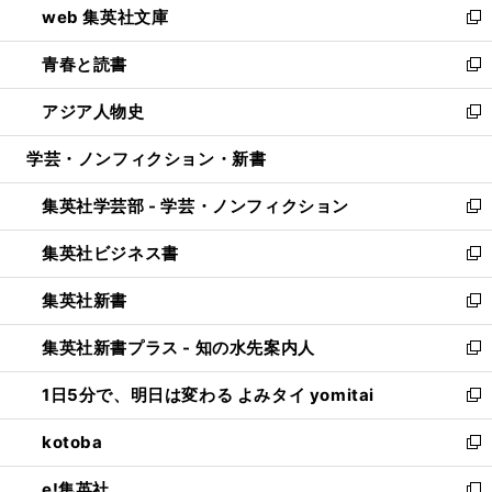
web 集英社文庫
ド
ィ
い
新
ウ
ン
ウ
し
青春と読書
で
ド
ィ
い
新
開
ウ
ン
ウ
し
アジア人物史
く
で
ド
ィ
い
新
開
ウ
ン
ウ
し
学芸・ノンフィクション・新書
く
で
ド
ィ
い
開
ウ
ン
ウ
集英社学芸部 - 学芸・ノンフィクション
く
で
ド
ィ
新
開
ウ
ン
し
集英社ビジネス書
く
で
ド
い
新
開
ウ
ウ
し
集英社新書
く
で
ィ
い
新
開
ン
ウ
し
集英社新書プラス - 知の水先案内人
く
ド
ィ
い
新
ウ
ン
ウ
し
1日5分で、明日は変わる よみタイ yomitai
で
ド
ィ
い
新
開
ウ
ン
ウ
し
kotoba
く
で
ド
ィ
い
新
開
ウ
ン
ウ
し
e!集英社
く
で
ド
ィ