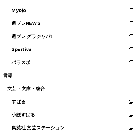
開
ウ
ン
ウ
Myojo
く
で
ド
ィ
新
開
ウ
ン
し
週プレNEWS
く
で
ド
い
新
開
ウ
ウ
し
週プレ グラジャパ!
く
で
ィ
い
新
開
ン
ウ
し
Sportiva
く
ド
ィ
い
新
ウ
ン
ウ
し
パラスポ
で
ド
ィ
い
新
開
ウ
ン
ウ
し
書籍
く
で
ド
ィ
い
開
ウ
ン
ウ
文芸・文庫・総合
く
で
ド
ィ
開
ウ
ン
すばる
く
で
ド
新
開
ウ
し
小説すばる
く
で
い
新
開
ウ
し
集英社 文芸ステーション
く
ィ
い
新
ン
ウ
し