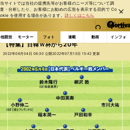
当サイトでは当社の提携先等がお客様のニーズ等について調
査・分析したり、お客様にお勧めの広告を表⽰する⽬的で Co
閉じ
okie を使⽤する場合があります。
詳しくはこちら
る
マイペ
web Sportiva (webスポルティーバ)
検索
メニュ
we
ー
フォトギャラリー
コラムフォト
【特集】日韓Ｗ杯か
b
ジ
の他競技
モーター
フォト
連載
動画
インフォ
ス
【特集】日韓Ｗ杯から20年
ポ
ル
2022年06月04日 06:30 公開
2022年07月13日 15:42 更新
テ
ィ
ー
バ
次へ
チュニジア戦で決勝ゴールを決めた森島寛晃
1993年に日本で開催されたＵ－17世界選手権に出場した宮本恒靖（後列一
今や日本代表の大半が海外でプレー。レジェンドふたりは「それが日本サッ
トルコ戦では西澤明訓（後列右から３番目）と三都主アレサンドロ（前列左
日韓Ｗ杯で日本代表の初勝利、初のグループリーグ突破へ大いに貢献した明
大会得点王となったロナウド。その髪型は日本では「大五郎カット」と呼ば
2002年日韓Ｗ杯初戦のベルギー戦で同点ゴールを決めた鈴木隆行
ロシア戦で決勝ゴールを決めた稲本潤一
フェイスガードをつけて奮闘した宮本恒靖
2002年日韓Ｗ杯。決勝トーナメントに進出した日本はトルコと対戦した
2002年日韓Ｗ杯得点王のロナウド
優勝トロフィーを掲げる、ブラジルのキャプテン・カフー
大会MVPに選ばれた、オリバー・カーン
ドイツを決勝まで導いたミヒャエル・バラック
熱狂的な人気を呼んだ、デビッド・ベッカム
韓国のベスト４躍進に貢献したアン・ジョンファン
2002年日韓Ｗ杯はケガで活躍できなかったジダン
活躍ができず期待外れに終わった、フランスのアンリ
点取り屋のラウール・ゴンサレスもスペインを上位に導けなかった
イタリアの中心として注目されたフランチェスコ・トッティ
2002年Ｗ杯について振り返る戸田和幸氏
2002年Ｗ杯初戦のベルギー戦に挑んだ日本代表。後列一番左が戸田
トルシエ監督の代名詞「フラット３」について語る戸田和幸氏
体を張ってロシアの攻撃を封じていた戸田
決勝トーナメント１回戦、トルコに敗れて悔しさを露わにする戸田
番右）
2002年日韓Ｗ杯について振り返る宮本恒靖氏
Ｗ杯初勝利を飾ってDF陣たちと喜びを分かち合う宮本（右から２人目）
宮本恒靖のトレードマークとなっていた黒マスク
2002年Ｗ杯の得点王となったロナウド（ブラジル）
木村和司氏（左）と金田喜稔氏（右）
カーの進歩の証」と口をそろえる
レジェンドふたりがカタールＷ杯での活躍を最も期待している三笘薫
木村和司氏（左）と金田喜稔氏（右）
日本でも多くの女性ファンにアピールしたイルハン・マンスズ（トルコ）
から２番目）の２トップで臨んだ日本代表
明神智和はトルコ戦でも体を投げ出して懸命にプレーしたが...
神智和
2002年Ｗ杯決勝の笛を吹いたピエルルイジ・コッリーナ主審（イタリア）
日韓Ｗ杯時は金髪だった当時22歳の稲本潤一
中田英寿と稲本潤一は学年で３年違い
コロナ禍を経て、スタジアムに観客が戻ってきた
日韓Ｗ杯で正GKを務めた楢﨑正剛
雨の降る宮城スタジアムでトルコ戦後の楢﨑正剛
日韓Ｗ杯における日本代表メンバーの選考について語る山本昌邦氏
決勝トーナメント１回戦のトルコ戦でトルシエ監督は「奇策」を打ったが...
前回のロシア大会ではＷ杯８強入りへあと一歩まで迫った日本代表
横浜国際競技場で優勝カップを掲げるブラジル代表のカフー
れた
1997年のＷ杯アジア最終予選で活躍したFW岡野雅行
2006年ドイツ大会の日本代表メンバーを発表するジーコ監督
オシム監督の名言「まだ古い井戸の中に水が残っている」
南アフリカＷ杯のパラグアイ戦に出場した中村憲剛