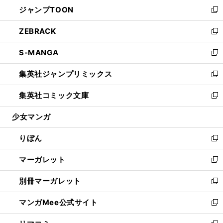
ウ
し
ジャンプTOON
く
で
ド
ィ
い
新
開
ウ
ン
ウ
し
ZEBRACK
く
で
ド
ィ
い
新
開
ウ
ン
ウ
し
S-MANGA
く
で
ド
ィ
い
新
開
ウ
ン
ウ
し
集英社ジャンプリミックス
く
で
ド
ィ
い
新
開
ウ
ン
ウ
し
集英社コミック文庫
く
で
ド
ィ
い
新
開
ウ
ン
ウ
し
少女マンガ
く
で
ド
ィ
い
開
ウ
ン
ウ
りぼん
く
で
ド
ィ
新
開
ウ
ン
し
マーガレット
く
で
ド
い
新
開
ウ
ウ
し
別冊マーガレット
く
で
ィ
い
新
開
ン
ウ
し
マンガMee公式サイト
く
ド
ィ
い
新
ウ
ン
ウ
し