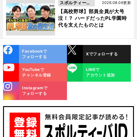
スポルティーバ
2026.08.06更新
動画
【高校野球】部員全員が大号
泣！？ ハードだったPL学園時
代を支えたものとは
cebo
X
Facebookで
Xでフォローする
ok
フォローする
uTube
LINE
YouTubeで
LINEで
チャンネル登録
アカウント追加
stagra
Instagramで
m
フォローする