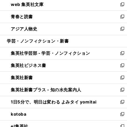
web 集英社文庫
ド
ィ
い
新
ウ
ン
ウ
し
青春と読書
で
ド
ィ
い
新
開
ウ
ン
ウ
し
アジア人物史
く
で
ド
ィ
い
新
開
ウ
ン
ウ
し
学芸・ノンフィクション・新書
く
で
ド
ィ
い
開
ウ
ン
ウ
集英社学芸部 - 学芸・ノンフィクション
く
で
ド
ィ
新
開
ウ
ン
し
集英社ビジネス書
く
で
ド
い
新
開
ウ
ウ
し
集英社新書
く
で
ィ
い
新
開
ン
ウ
し
集英社新書プラス - 知の水先案内人
く
ド
ィ
い
新
ウ
ン
ウ
し
1日5分で、明日は変わる よみタイ yomitai
で
ド
ィ
い
新
開
ウ
ン
ウ
し
kotoba
く
で
ド
ィ
い
新
開
ウ
ン
ウ
し
e!集英社
く
で
ド
ィ