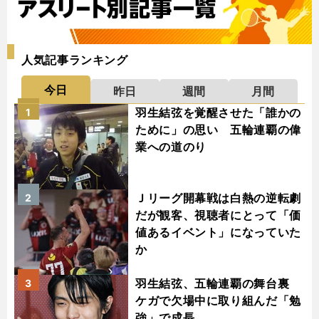
人気記事ランキング
今日
昨日
週間
月間
羽生結弦を覚醒させた「誰かの
1
ために」の思い 五輪連覇の偉
業への道のり
Ｊリーグ開幕戦は白熱の逆転劇
2
だが観客、視聴者にとって「価
値あるイベント」になっていた
か
羽生結弦、五輪連覇の舞台裏
3
ケガで欠場中に取り組んだ「勉
強」で成長