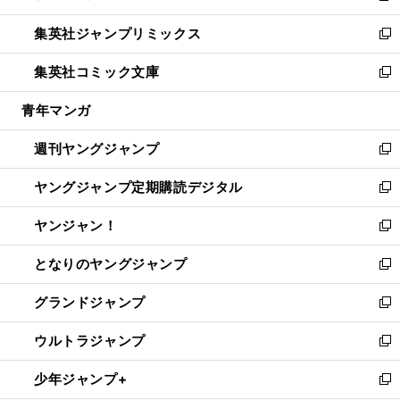
開
ウ
ン
ウ
し
集英社ジャンプリミックス
く
で
ド
ィ
い
新
開
ウ
ン
ウ
し
集英社コミック文庫
く
で
ド
ィ
い
新
開
ウ
ン
ウ
し
青年マンガ
く
で
ド
ィ
い
開
ウ
ン
ウ
週刊ヤングジャンプ
く
で
ド
ィ
新
開
ウ
ン
し
ヤングジャンプ定期購読デジタル
く
で
ド
い
新
開
ウ
ウ
し
ヤンジャン！
く
で
ィ
い
新
開
ン
ウ
し
となりのヤングジャンプ
く
ド
ィ
い
新
ウ
ン
ウ
し
グランドジャンプ
で
ド
ィ
い
新
開
ウ
ン
ウ
し
ウルトラジャンプ
く
で
ド
ィ
い
新
開
ウ
ン
ウ
し
少年ジャンプ+
く
で
ド
ィ
い
新
開
ウ
ン