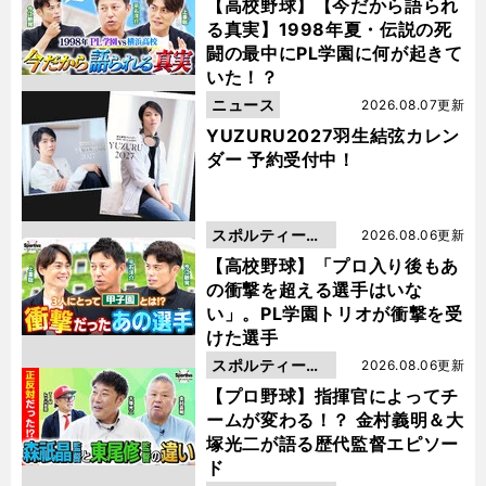
動画
【高校野球】【今だから語られ
る真実】1998年夏・伝説の死
闘の最中にPL学園に何が起きて
いた！？
ニュース
2026.08.07更新
YUZURU2027羽生結弦カレン
ダー 予約受付中！
スポルティーバ
2026.08.06更新
動画
【高校野球】「プロ入り後もあ
の衝撃を超える選手はいな
い」。PL学園トリオが衝撃を受
けた選手
スポルティーバ
2026.08.06更新
動画
【プロ野球】指揮官によってチ
ームが変わる！？ 金村義明＆大
塚光二が語る歴代監督エピソー
ド