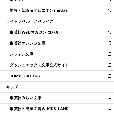
い
新
開
ウ
ン
ウ
し
情報・知識＆オピニオン imidas
く
で
ド
ィ
い
新
開
ウ
ン
ウ
し
ライトノベル・ノベライズ
く
で
ド
ィ
い
開
ウ
ン
ウ
集英社Webマガジン コバルト
く
で
ド
ィ
新
開
ウ
ン
し
集英社オレンジ文庫
く
で
ド
い
新
開
ウ
ウ
し
シフォン文庫
く
で
ィ
い
新
開
ン
ウ
し
ダッシュエックス文庫公式サイト
く
ド
ィ
い
新
ウ
ン
ウ
し
JUMP j-BOOKS
で
ド
ィ
い
新
開
ウ
ン
ウ
し
キッズ
く
で
ド
ィ
い
開
ウ
ン
ウ
集英社みらい文庫
く
で
ド
ィ
新
開
ウ
ン
し
集英社の児童図書 S-KIDS.LAND
く
で
ド
い
新