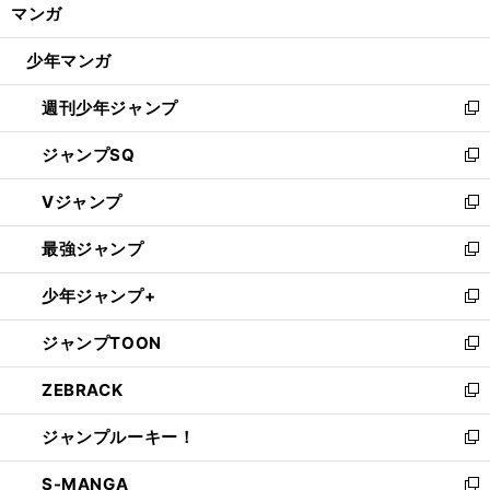
く/
マンガ
ド
閉
ウ
じ
少年マンガ
で
る
開
週刊少年ジャンプ
く
新
し
ジャンプSQ
い
新
ウ
し
Vジャンプ
ィ
い
新
ン
ウ
し
最強ジャンプ
ド
ィ
い
新
ウ
ン
ウ
し
少年ジャンプ+
で
ド
ィ
い
新
開
ウ
ン
ウ
し
ジャンプTOON
く
で
ド
ィ
い
新
開
ウ
ン
ウ
し
ZEBRACK
く
で
ド
ィ
い
新
開
ウ
ン
ウ
し
ジャンプルーキー！
く
で
ド
ィ
い
新
開
ウ
ン
ウ
し
S-MANGA
く
で
ド
ィ
い
新