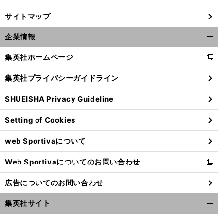
サイトマップ
企業情報
開
く/
集英社ホームページ
新
閉
し
じ
集英社プライバシーガイドライン
い
る
ウ
SHUEISHA Privacy Guideline
ィ
ン
Setting of Cookies
ド
ウ
web Sportivaについて
で
開
Web Sportivaについてのお問い合わせ
く
新
し
広告についてのお問い合わせ
い
ウ
集英社サイト
ィ
開
ン