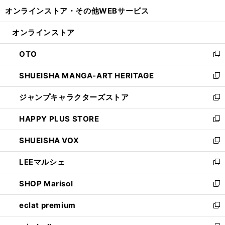
開
ウ
ウ
し
オンラインストア・
その他WEBサービス
く
で
ィ
い
開
ン
ウ
オンラインストア
く
ド
ィ
ウ
ン
OTO
で
ド
新
開
ウ
し
SHUEISHA MANGA-ART HERITAGE
く
で
い
新
開
ウ
し
ジャンプキャラクターズストア
く
ィ
い
新
ン
ウ
し
HAPPY PLUS STORE
ド
ィ
い
新
ウ
ン
ウ
し
SHUEISHA VOX
で
ド
ィ
い
新
開
ウ
ン
ウ
し
LEEマルシェ
く
で
ド
ィ
い
新
開
ウ
ン
ウ
し
SHOP Marisol
く
で
ド
ィ
い
新
開
ウ
ン
ウ
し
eclat premium
く
で
ド
ィ
い
新
開
ウ
ン
ウ
し