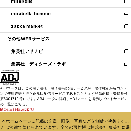
mirabella
く
で
ド
ィ
い
新
開
ウ
ン
ウ
し
mirabella homme
く
で
ド
ィ
い
新
開
ウ
ン
ウ
し
zakka market
く
で
ド
ィ
い
新
開
ウ
ン
ウ
し
その他WEBサービス
く
で
ド
ィ
い
開
ウ
ン
ウ
集英社アドナビ
く
で
ド
ィ
新
開
ウ
ン
し
集英社エディターズ・ラボ
く
で
ド
い
新
開
ウ
ウ
し
く
で
ィ
い
開
ン
ウ
ABJマークは、この電子書店・電子書籍配信サービスが、著作権者からコンテ
く
ド
ィ
ンツ使用許諾を得た正規版配信サービスであることを示す登録商標（登録番号
ウ
ン
第6091713号）です。ABJマークの詳細、ABJマークを掲示しているサービス
で
ド
の一覧はこちら。
開
ウ
https://aebs.or.jp/
新
く
で
し
い
開
本ホームページに記載の文章・画像・写真などを無断で複製するこ
ウ
く
とは法律で禁じられています。全ての著作権は株式会社 集英社に帰
ィ