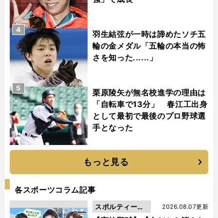
4
羽生結弦が一時は諦めたソチ五
輪の金メダル「五輪の本当の怖
さを知った......」
5
栗原陵矢が無名校進学の理由は
「自転車で13分」 春江工出身
として最初で最後のプロ野球選
手となった
もっと見る
各スポーツコラム記事
スポルティーバ
2026.08.07更新