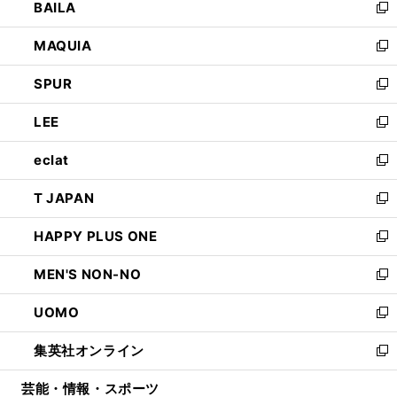
BAILA
く
ィ
い
新
ン
ウ
し
MAQUIA
ド
ィ
い
新
ウ
ン
ウ
し
SPUR
で
ド
ィ
い
新
開
ウ
ン
ウ
し
LEE
く
で
ド
ィ
い
新
開
ウ
ン
ウ
し
eclat
く
で
ド
ィ
い
新
開
ウ
ン
ウ
し
T JAPAN
く
で
ド
ィ
い
新
開
ウ
ン
ウ
し
HAPPY PLUS ONE
く
で
ド
ィ
い
新
開
ウ
ン
ウ
し
MEN'S NON-NO
く
で
ド
ィ
い
新
開
ウ
ン
ウ
し
UOMO
く
で
ド
ィ
い
新
開
ウ
ン
ウ
し
集英社オンライン
く
で
ド
ィ
い
新
開
ウ
ン
ウ
し
芸能・情報・スポーツ
く
で
ド
ィ
い