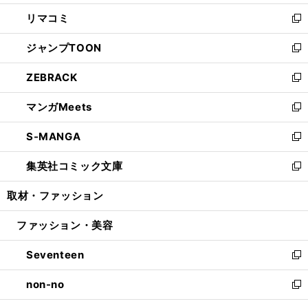
ウ
ン
ウ
し
リマコミ
で
ド
ィ
い
新
開
ウ
ン
ウ
し
ジャンプTOON
く
で
ド
ィ
い
新
開
ウ
ン
ウ
し
ZEBRACK
く
で
ド
ィ
い
新
開
ウ
ン
ウ
し
マンガMeets
く
で
ド
ィ
い
新
開
ウ
ン
ウ
し
S-MANGA
く
で
ド
ィ
い
新
開
ウ
ン
ウ
し
集英社コミック文庫
く
で
ド
ィ
い
新
開
ウ
ン
ウ
し
取材・ファッション
く
で
ド
ィ
い
開
ウ
ン
ウ
ファッション・美容
く
で
ド
ィ
開
ウ
ン
Seventeen
く
で
ド
新
開
ウ
し
non-no
く
で
い
新
開
ウ
し