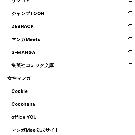
リマコミ
で
ド
ィ
い
新
開
ウ
ン
ウ
し
ジャンプTOON
く
で
ド
ィ
い
新
開
ウ
ン
ウ
し
ZEBRACK
く
で
ド
ィ
い
新
開
ウ
ン
ウ
し
マンガMeets
く
で
ド
ィ
い
新
開
ウ
ン
ウ
し
S-MANGA
く
で
ド
ィ
い
新
開
ウ
ン
ウ
し
集英社コミック文庫
く
で
ド
ィ
い
新
開
ウ
ン
ウ
し
女性マンガ
く
で
ド
ィ
い
開
ウ
ン
ウ
Cookie
く
で
ド
ィ
新
開
ウ
ン
し
Cocohana
く
で
ド
い
新
開
ウ
ウ
し
office YOU
く
で
ィ
い
新
開
ン
ウ
し
マンガMee公式サイト
く
ド
ィ
い
新