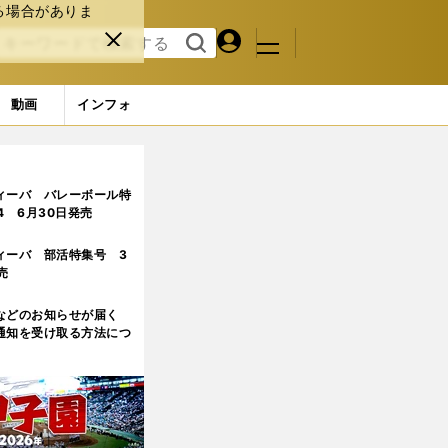
る場合がありま
マイペ
閉じ
検索
メニュ
ー
る
す
ジ
る
動画
インフォ
です。まだうまくなっていますから」
6ページ目
ィーバ バレーボール特
.4 6月30日発売
ィーバ 部活特集号 3
売
などのお知らせが届く
通知を受け取る方法につ