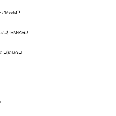
ン
い
し
ド
ウ
い
ウ
ガMeets
新
ィ
ウ
で
し
ン
ィ
開
い
ド
ン
く
ウ
ウ
ド
s
S-MANGA
新
新
ィ
で
ウ
し
し
ン
開
で
い
い
ド
く
開
ウ
ウ
ウ
NO
UOMO
く
新
新
ィ
ィ
で
し
し
ン
ン
開
い
い
ド
ド
く
ウ
ウ
ウ
ウ
ィ
ィ
で
で
ン
ン
開
開
ド
ド
く
く
ウ
ウ
で
で
開
開
く
く
し
い