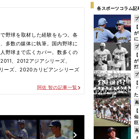
各スポーツコラム記
プ
【
が
カ国で野球を取材した経験をもつ。各
に
で、多数の媒体に執筆。国内野球に
5
プ
な
会人野球まで広くカバー。数多くの
【
011、2012アジアシリーズ、
が
打
シリーズ、2020カリビアンシリーズ
ー
プ
の
【
っ
阿佐 智の記事一覧
「
た
控
高
ず
【
で
仙
受
巨
恩
前
高
交
へ
【