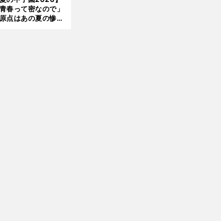
青春って密なので」
原点はあの夏の惨敗
台育英・須江航が明
す"日本一1000日計
"のすべて
D
・
奇
」
、
eNA松尾汐恩が明かす22歳差
藤田一也との「
跡の再会
背中を押してくれた言葉
縁と絆