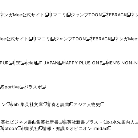
ン
ン
ィ
ン
ン
ン
し
い
し
い
し
い
し
ド
ド
ン
ド
ド
ド
い
ウ
い
ウ
い
ウ
い
ウ
ウ
ド
ウ
ウ
ウ
マンガMee公式サイト
リマコミ
ジャンプTOON
ZEBRACK
マン
新
新
新
新
ウ
ィ
ウ
ィ
ウ
ィ
ウ
で
で
ウ
で
で
で
し
し
し
し
し
ィ
ン
ィ
ン
ィ
ン
ィ
開
開
で
開
開
開
い
い
い
い
い
ン
ド
ン
ド
ン
ド
ン
く
く
開
く
く
く
ウ
ウ
ウ
ウ
ウ
ド
ウ
ド
ウ
ド
ウ
ド
ee公式サイト
リマコミ
ジャンプTOON
ZEBRACK
マンガMeet
く
新
新
新
新
ィ
ィ
ィ
ィ
ィ
ウ
で
ウ
で
ウ
で
ウ
し
し
し
し
ン
ン
ン
ン
ン
で
開
で
開
で
開
で
い
い
い
い
ド
ド
ド
ド
ド
開
く
開
く
開
く
開
ウ
ウ
ウ
ウ
ウ
ウ
ウ
ウ
ウ
PUR
LEE
eclat
T JAPAN
HAPPY PLUS ONE
MEN'S NON-
く
く
く
く
新
新
新
新
新
ィ
ィ
ィ
ィ
で
で
で
で
で
し
し
し
し
し
ン
ン
ン
ン
開
開
開
開
開
い
い
い
い
い
ド
ド
ド
ド
く
く
く
く
く
ウ
ウ
ウ
ウ
ウ
ウ
ウ
ウ
ウ
Sportiva
パラスポ
新
新
ィ
ィ
ィ
ィ
ィ
で
で
で
で
し
し
し
ン
ン
ン
ン
ン
開
開
開
開
い
い
い
ド
ド
ド
ド
ド
ョン
web 集英社文庫
青春と読書
アジア人物史
く
く
く
く
新
新
新
新
ウ
ウ
ウ
ウ
ウ
ウ
ウ
ウ
し
し
し
し
ィ
ィ
ィ
で
で
で
で
で
い
い
い
い
ン
ン
ン
集英社ビジネス書
集英社新書
集英社新書プラス - 知の水先案内人
開
開
開
開
開
新
新
新
ウ
ウ
ウ
ウ
ド
ド
ド
kotoba
e!集英社
情報・知識＆オピニオン imidas
く
く
く
く
く
新
し
新
し
新
ィ
ィ
ィ
ィ
ウ
ウ
ウ
し
し
い
し
い
し
ン
ン
ン
ン