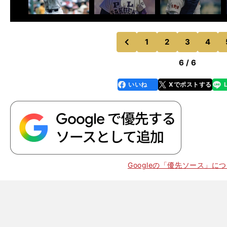
次
1
2
3
4
のページへ
前
6 / 6
いいね
Xでポストする
line
faceboo
x
k
Googleの「優先ソース」に