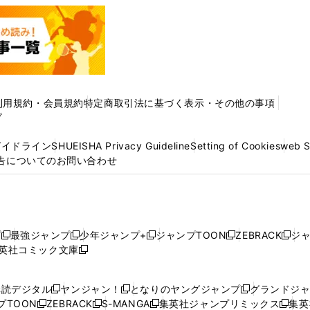
利用規約・会員規約
特定商取引法に基づく表示・その他の事項
プ
ガイドライン
SHUEISHA Privacy Guideline
Setting of Cookies
web 
告についてのお問い合わせ
プ
最強ジャンプ
少年ジャンプ+
ジャンプTOON
ZEBRACK
ジ
新
新
新
新
新
英社コミック文庫
し
新
し
し
し
し
い
い
し
い
い
い
ウ
ウ
い
ウ
ウ
ウ
購読デジタル
ヤンジャン！
となりのヤングジャンプ
グランドジ
新
新
新
ィ
ィ
ウ
ィ
ィ
ィ
プTOON
ZEBRACK
S-MANGA
集英社ジャンプリミックス
集英
新
し
新
し
新
し
新