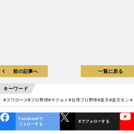
前の記事へ
一覧に戻る
キーワード
#スワローズ
#プロ野球
#ヤクルト
#台湾プロ野球
#楽天
#楽天モン
ebo
X
YouTube
Facebookで
Xでフォローする
ok
フォローする