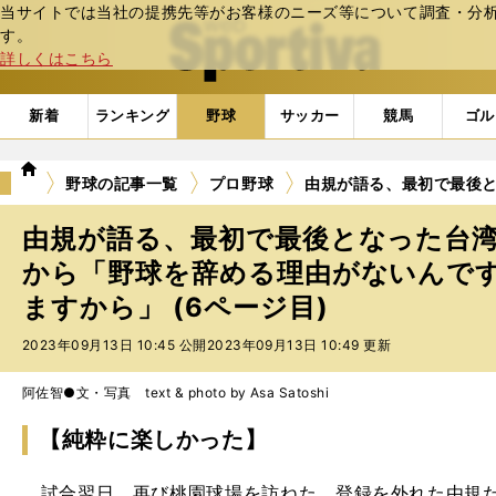
当サイトでは当社の提携先等がお客様のニーズ等について調査・分析し
web Sportiva (webスポルティーバ)
す。
詳しくはこちら
新着
ランキング
野球
サッカー
競馬
ゴル
we
野球の記事一覧
プロ野球
由規が語る、最初で最後
b
ス
由規が語る、最初で最後となった台
ポ
ル
から「野球を辞める理由がないんで
テ
ますから」 (6ページ目)
ィ
ー
2023年09月13日 10:45 公開
2023年09月13日 10:49 更新
バ
阿佐智●文・写真 text & photo by Asa Satoshi
【純粋に楽しかった】
試合翌日、再び桃園球場を訪ねた。登録を外れた由規だ