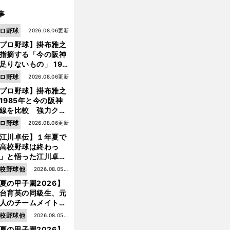
事
ロ野球
2026.08.06更新
プロ野球】掛布雅之
指摘する「今の阪神
足りないもの」 198
年のチームよりもつ
ロ野球
2026.08.06更新
がりを感じない
プロ野球】掛布雅之
1985年と今の阪神
線を比較 強力クリ
ンナップと、チーム
ロ野球
2026.08.06更新
「大きな違い」を語
江川卓伝】１年夏で
た
高校野球は終わっ
」と悟った江川卓の
え投手は、公式戦わ
校野球他
2026.08.05更
か16イニングの登板
夏の甲子園2026】
新
大洋から２位指名を
台育英の同級生、元
けた
人のチームメイト、
師と教え子...聖地で
校野球他
2026.08.05更
差する運命の再会
夏の甲子園2026】
新