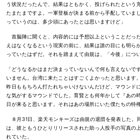
う状況だったんで、結果はともかく、投げられたという
たまたまですよ。一軍登板が決まる前から手配していま
っていうのは、多少頭にあったとは思いますけど」
首脳陣に聞くと、内容的には予想以上ということだった
えはなくなるという現実の前に、結果は誰の目にも明ら
っていたはずだ。それを踏まえて由規は、「今後」につ
「どうなるかはまだ決まっていないんで何も言えないで
いません。台湾に来たことはすごくよかったと思います
昨日ももちろん打たれちゃいけないんだけど、マウンド
な気がするマウンドでした。育賢とも何年かして『あの時のエ
日が来ると思います。それはあの場所にいた僕たちの特
８月31日、楽天モンキーズは由規の退団を発表した。
は、彼ともうひとりリリースされた助っ人投手の写真の上に「
れていた。