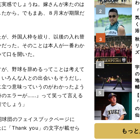
わ
充実感でしょうね。嫁さんが来たのは
だ
「
2
したから。でもまあ、８月末が期限だ
気
く
浴
が、外国人枠を絞り、以後の入れ替
太
秋
3
ァ
かだった。そのことは本人が一番わか
リ
ズ
いて口を開いた。
4
を
宇
すが、野球を辞めるってことは考えて
の
。いろんな人との出会いもそうだし。
地
に立つ意味っていうのがわかったよう
輔
5
題
ラーが......』って笑って言える
【
「
権でしょう」
の
仙
同球団のフェイスブックページに
か
Thank you」の文字が載せら
画
もっと