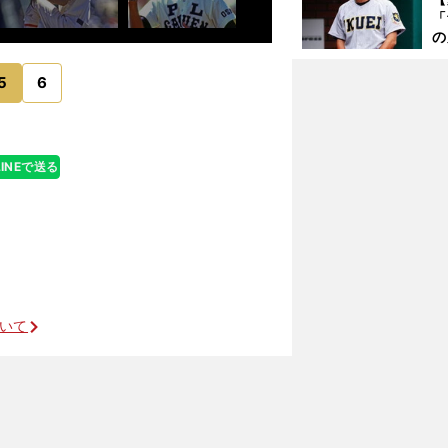
「
の
仙
か
5
6
画
LINEで送る
ついて