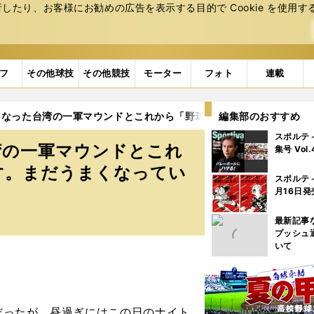
たり、お客様にお勧めの広告を表⽰する⽬的で Cookie を使⽤す
フ
その他球技
その他競技
モーター
フォト
連載
となった台湾の一軍マウンドとこれから「野球を辞める理由がないん
編集部のおすすめ
スポルテ
湾の一軍マウンドとこれ
集号 Vol
す。まだうまくなってい
スポルテ
月16日発
最新記事
プッシュ
いて
ったが、昼過ぎにはこの日のナイト