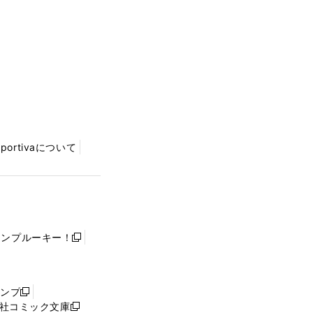
Sportivaについて
ャンプルーキー！
新
し
い
ウ
ャンプ
新
ィ
社コミック文庫
し
新