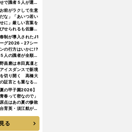
せで識者５人が選ん
優勝校はここだ！
お前がラクして生意
だな」「あいつ若い
せに」厳しい言葉を
びせられるも佐藤慎
郎が貫いた誇りとフ
春制が導入されたJ1
ンへの思い
ーグ2026－27シー
ンの行方はいかに!?
５人の識者が全順位
大胆予想
野昌磨は本田真凜と
アイスダンスで新境
を切り開く 高橋大
の証言とも重なる課
と楽しさ
夏の甲子園2026】
青春って密なので」
原点はあの夏の惨敗
台育英・須江航が明
す"日本一1000日計
"のすべて
見る