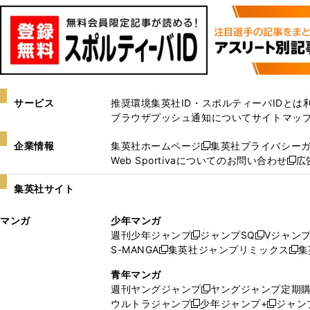
サービス
推奨環境
集英社ID・スポルティーバIDとは
ブラウザプッシュ通知について
サイトマッ
企業情報
集英社ホームページ
集英社プライバシー
新
Web Sportivaについてのお問い合わせ
広
し
新
い
し
集英社サイト
ウ
い
ィ
ウ
マンガ
少年マンガ
ン
ィ
週刊少年ジャンプ
ジャンプSQ
Vジャン
ド
ン
新
新
S-MANGA
集英社ジャンプリミックス
集
ウ
ド
新
し
し
新
で
ウ
し
い
い
し
青年マンガ
開
で
い
ウ
ウ
い
週刊ヤングジャンプ
ヤングジャンプ定期
新
く
開
ウ
ィ
ィ
ウ
ウルトラジャンプ
少年ジャンプ+
ジャン
新
し
新
く