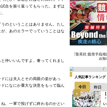
の試合を振り返ってもらった。まずは
た。
どうのということはありません。たし
たが、あのエラーでっていうことはな
もと仲いいんですよ。奢ってくれまし
人気記事ランキング
ドには夫人とその両親の姿があっ
ンドになにか重大な決意をもって臨ん
今日
昨日
【
1
「
うね。一軍で投げずに終わるのかとい
い