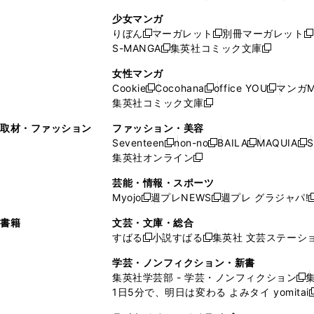
ィ
ン
ン
ィ
し
い
し
ン
ド
ド
ン
少女マンガ
い
ウ
い
ド
ウ
ウ
ド
りぼん
マーガレット
別冊マーガレット
新
新
新
ウ
ィ
ウ
ウ
で
で
ウ
S-MANGA
集英社コミック文庫
し
新
し
新
ィ
ン
ィ
で
開
開
で
い
し
い
し
ン
ド
ン
女性マンガ
開
く
く
開
ウ
い
ウ
い
ド
ウ
ド
Cookie
Cocohana
office YOU
マンガM
く
く
新
新
新
ィ
ウ
ィ
ウ
ウ
で
ウ
集英社コミック文庫
し
新
し
し
ン
ィ
ン
ィ
で
開
で
い
し
い
い
ド
ン
ド
ン
取材・ファッション
ファッション・美容
開
く
開
ウ
い
ウ
ウ
ウ
ド
ウ
ド
Seventeen
non-no
BAILA
MAQUIA
S
く
く
新
新
新
新
ィ
ウ
ィ
ィ
で
ウ
で
ウ
集英社オンライン
し
新
し
し
し
ン
ィ
ン
ン
開
で
開
で
い
し
い
い
い
ド
ン
ド
ド
芸能・情報・スポーツ
く
開
く
開
ウ
い
ウ
ウ
ウ
ウ
ド
ウ
ウ
Myojo
週プレNEWS
週プレ グラジャパ!
く
く
新
新
新
ィ
ウ
ィ
ィ
ィ
で
ウ
で
で
し
し
ン
ィ
ン
ン
ン
書籍
文芸・文庫・総合
開
で
開
開
い
い
ド
ン
ド
ド
ド
すばる
小説すばる
集英社 文芸ステーシ
く
開
く
く
新
新
ウ
ウ
ウ
ド
ウ
ウ
ウ
く
し
し
ィ
ィ
学芸・ノンフィクション・新書
で
ウ
で
で
で
い
い
ン
ン
集英社学芸部 - 学芸・ノンフィクション
開
で
開
開
開
新
ウ
ウ
ド
ド
1日5分で、明日は変わる よみタイ yomitai
く
開
く
く
く
し
新
ィ
ィ
ウ
ウ
く
い
ン
ン