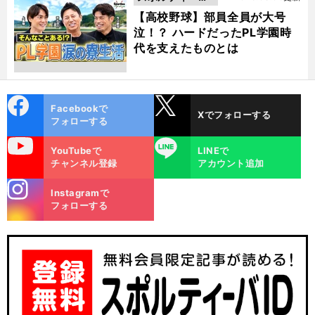
動画
【高校野球】部員全員が大号
泣！？ ハードだったPL学園時
代を支えたものとは
cebo
X
Facebookで
Xでフォローする
ok
フォローする
uTube
LINE
YouTubeで
LINEで
チャンネル登録
アカウント追加
stagra
Instagramで
m
フォローする