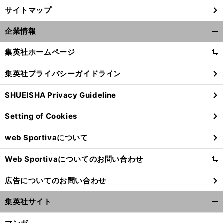
サイトマップ
企業情報
開
く/
集英社ホームページ
新
閉
し
じ
集英社プライバシーガイドライン
い
る
ウ
SHUEISHA Privacy Guideline
ィ
ン
Setting of Cookies
ド
ウ
web Sportivaについて
で
開
Web Sportivaについてのお問い合わせ
く
新
し
広告についてのお問い合わせ
い
ウ
集英社サイト
ィ
開
ン
く/
マンガ