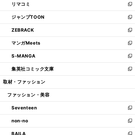
リマコミ
で
ド
ィ
い
新
開
ウ
ン
ウ
し
ジャンプTOON
く
で
ド
ィ
い
新
開
ウ
ン
ウ
し
ZEBRACK
く
で
ド
ィ
い
新
開
ウ
ン
ウ
し
マンガMeets
く
で
ド
ィ
い
新
開
ウ
ン
ウ
し
S-MANGA
く
で
ド
ィ
い
新
開
ウ
ン
ウ
し
集英社コミック文庫
く
で
ド
ィ
い
新
開
ウ
ン
ウ
し
取材・ファッション
く
で
ド
ィ
い
開
ウ
ン
ウ
ファッション・美容
く
で
ド
ィ
開
ウ
ン
Seventeen
く
で
ド
新
開
ウ
し
non-no
く
で
い
新
開
ウ
し
BAILA
く
ィ
い
新