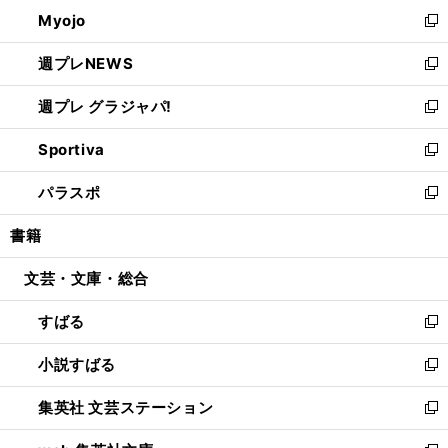
ン
ウ
Myojo
く
で
ド
ィ
新
開
ウ
ン
し
週プレNEWS
く
で
ド
い
新
開
ウ
ウ
し
週プレ グラジャパ!
く
で
ィ
い
新
開
ン
ウ
し
Sportiva
く
ド
ィ
い
新
ウ
ン
ウ
し
パラスポ
で
ド
ィ
い
新
開
ウ
ン
ウ
し
書籍
く
で
ド
ィ
い
開
ウ
ン
ウ
文芸・文庫・総合
く
で
ド
ィ
開
ウ
ン
すばる
く
で
ド
新
開
ウ
し
小説すばる
く
で
い
新
開
ウ
し
集英社 文芸ステーション
く
ィ
い
新
ン
ウ
し