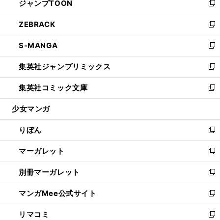
ジャンプTOON
く
で
ド
ィ
い
新
開
ウ
ン
ウ
し
ZEBRACK
く
で
ド
ィ
い
新
開
ウ
ン
ウ
し
S-MANGA
く
で
ド
ィ
い
新
開
ウ
ン
ウ
し
集英社ジャンプリミックス
く
で
ド
ィ
い
新
開
ウ
ン
ウ
し
集英社コミック文庫
く
で
ド
ィ
い
新
開
ウ
ン
ウ
し
少女マンガ
く
で
ド
ィ
い
開
ウ
ン
ウ
りぼん
く
で
ド
ィ
新
開
ウ
ン
し
マーガレット
く
で
ド
い
新
開
ウ
ウ
し
別冊マーガレット
く
で
ィ
い
新
開
ン
ウ
し
マンガMee公式サイト
く
ド
ィ
い
新
ウ
ン
ウ
し
リマコミ
で
ド
ィ
い
新