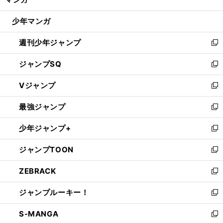
ド
閉
ウ
じ
少年マンガ
で
る
開
週刊少年ジャンプ
く
新
し
ジャンプSQ
い
新
ウ
し
Vジャンプ
ィ
い
新
ン
ウ
し
最強ジャンプ
ド
ィ
い
新
ウ
ン
ウ
し
少年ジャンプ+
で
ド
ィ
い
新
開
ウ
ン
ウ
し
ジャンプTOON
く
で
ド
ィ
い
新
開
ウ
ン
ウ
し
ZEBRACK
く
で
ド
ィ
い
新
開
ウ
ン
ウ
し
ジャンプルーキー！
く
で
ド
ィ
い
新
開
ウ
ン
ウ
し
S-MANGA
く
で
ド
ィ
い
新