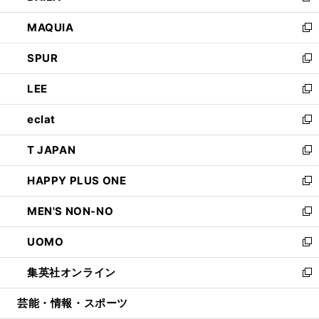
ン
ウ
し
MAQUIA
ド
ィ
い
新
ウ
ン
ウ
し
SPUR
で
ド
ィ
い
新
開
ウ
ン
ウ
し
LEE
く
で
ド
ィ
い
新
開
ウ
ン
ウ
し
eclat
く
で
ド
ィ
い
新
開
ウ
ン
ウ
し
T JAPAN
く
で
ド
ィ
い
新
開
ウ
ン
ウ
し
HAPPY PLUS ONE
く
で
ド
ィ
い
新
開
ウ
ン
ウ
し
MEN'S NON-NO
く
で
ド
ィ
い
新
開
ウ
ン
ウ
し
UOMO
く
で
ド
ィ
い
新
開
ウ
ン
ウ
し
集英社オンライン
く
で
ド
ィ
い
新
開
ウ
ン
ウ
し
芸能・情報・スポーツ
く
で
ド
ィ
い
開
ウ