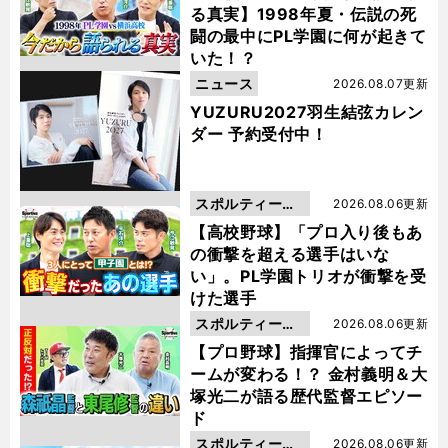
る真実】1998年夏・伝説の死
闘の最中にPL学園に何が起きて
いた！？
ニュース
2026.08.07更新
YUZURU2027羽生結弦カレン
ダー 予約受付中！
スポルティーバ
2026.08.06更新
動画
【高校野球】「プロ入り後もあ
の衝撃を超える選手はいな
い」。PL学園トリオが衝撃を受
けた選手
スポルティーバ
2026.08.06更新
動画
【プロ野球】指揮官によってチ
ームが変わる！？ 金村義明＆大
塚光二が語る歴代監督エピソー
ド
スポルティーバ
2026.08.06更新