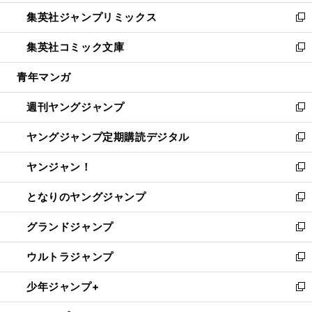
開
ウ
ン
ウ
し
集英社ジャンプリミックス
く
で
ド
ィ
い
新
開
ウ
ン
ウ
し
集英社コミック文庫
く
で
ド
ィ
い
新
開
ウ
ン
ウ
し
青年マンガ
く
で
ド
ィ
い
開
ウ
ン
ウ
週刊ヤングジャンプ
く
で
ド
ィ
新
開
ウ
ン
し
ヤングジャンプ定期購読デジタル
く
で
ド
い
新
開
ウ
ウ
し
ヤンジャン！
く
で
ィ
い
新
開
ン
ウ
し
となりのヤングジャンプ
く
ド
ィ
い
新
ウ
ン
ウ
し
グランドジャンプ
で
ド
ィ
い
新
開
ウ
ン
ウ
し
ウルトラジャンプ
く
で
ド
ィ
い
新
開
ウ
ン
ウ
し
少年ジャンプ+
く
で
ド
ィ
い
新
開
ウ
ン
ウ
し