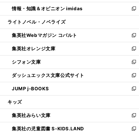
開
ウ
ン
ウ
し
情報・知識＆オピニオン imidas
く
で
ド
ィ
い
新
開
ウ
ン
ウ
し
ライトノベル・ノベライズ
く
で
ド
ィ
い
開
ウ
ン
ウ
集英社Webマガジン コバルト
く
で
ド
ィ
新
開
ウ
ン
し
集英社オレンジ文庫
く
で
ド
い
新
開
ウ
ウ
し
シフォン文庫
く
で
ィ
い
新
開
ン
ウ
し
ダッシュエックス文庫公式サイト
く
ド
ィ
い
新
ウ
ン
ウ
し
JUMP j-BOOKS
で
ド
ィ
い
新
開
ウ
ン
ウ
し
キッズ
く
で
ド
ィ
い
開
ウ
ン
ウ
集英社みらい文庫
く
で
ド
ィ
新
開
ウ
ン
し
集英社の児童図書 S-KIDS.LAND
く
で
ド
い
新
開
ウ
ウ
し