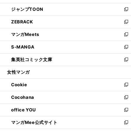
開
ウ
ン
ウ
し
ジャンプTOON
く
で
ド
ィ
い
新
開
ウ
ン
ウ
し
ZEBRACK
く
で
ド
ィ
い
新
開
ウ
ン
ウ
し
マンガMeets
く
で
ド
ィ
い
新
開
ウ
ン
ウ
し
S-MANGA
く
で
ド
ィ
い
新
開
ウ
ン
ウ
し
集英社コミック文庫
く
で
ド
ィ
い
新
開
ウ
ン
ウ
し
女性マンガ
く
で
ド
ィ
い
開
ウ
ン
ウ
Cookie
く
で
ド
ィ
新
開
ウ
ン
し
Cocohana
く
で
ド
い
新
開
ウ
ウ
し
office YOU
く
で
ィ
い
新
開
ン
ウ
し
マンガMee公式サイト
く
ド
ィ
い
新
ウ
ン
ウ
し