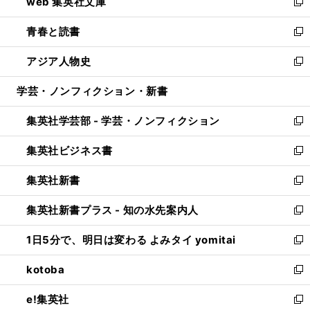
web 集英社文庫
ド
ィ
い
新
ウ
ン
ウ
し
青春と読書
で
ド
ィ
い
新
開
ウ
ン
ウ
し
アジア人物史
く
で
ド
ィ
い
新
開
ウ
ン
ウ
し
学芸・ノンフィクション・新書
く
で
ド
ィ
い
開
ウ
ン
ウ
集英社学芸部 - 学芸・ノンフィクション
く
で
ド
ィ
新
開
ウ
ン
し
集英社ビジネス書
く
で
ド
い
新
開
ウ
ウ
し
集英社新書
く
で
ィ
い
新
開
ン
ウ
し
集英社新書プラス - 知の水先案内人
く
ド
ィ
い
新
ウ
ン
ウ
し
1日5分で、明日は変わる よみタイ yomitai
で
ド
ィ
い
新
開
ウ
ン
ウ
し
kotoba
く
で
ド
ィ
い
新
開
ウ
ン
ウ
し
e!集英社
く
で
ド
ィ
い
新