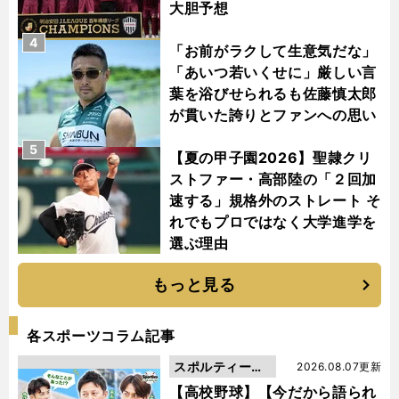
大胆予想
4
「お前がラクして生意気だな」
「あいつ若いくせに」厳しい言
葉を浴びせられるも佐藤慎太郎
が貫いた誇りとファンへの思い
5
【夏の甲子園2026】聖隷クリ
ストファー・高部陸の「２回加
速する」規格外のストレート そ
れでもプロではなく大学進学を
選ぶ理由
もっと見る
各スポーツコラム記事
スポルティーバ
2026.08.07更新
動画
【高校野球】【今だから語られ