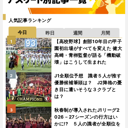
人気記事ランキング
今日
昨日
週間
月間
【高校野球】創部10年目の甲子
1
園初出場がすべてを変えた 健大
高崎・青栁監督が語る「機動破
壊」はこうして生まれた
J1全順位予想 識者５人が推す
2
優勝候補筆頭は？ J2降格の憂
き目に遭いそうな３クラブと
は？
秋春制が導入されたJ1リーグ2
3
026－27シーズンの行方はい
かに!? ５人の識者が全順位を