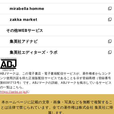
開
ウ
ン
ウ
し
mirabella homme
く
で
ド
ィ
い
新
開
ウ
ン
ウ
し
zakka market
く
で
ド
ィ
い
新
開
ウ
ン
ウ
し
その他WEBサービス
く
で
ド
ィ
い
開
ウ
ン
ウ
集英社アドナビ
く
で
ド
ィ
新
開
ウ
ン
し
集英社エディターズ・ラボ
く
で
ド
い
新
開
ウ
ウ
し
く
で
ィ
い
開
ン
ウ
ABJマークは、この電子書店・電子書籍配信サービスが、著作権者からコンテ
く
ド
ィ
ンツ使用許諾を得た正規版配信サービスであることを示す登録商標（登録番号
ウ
ン
第6091713号）です。ABJマークの詳細、ABJマークを掲示しているサービス
で
ド
の一覧はこちら。
開
ウ
https://aebs.or.jp/
新
く
で
し
い
開
本ホームページに記載の文章・画像・写真などを無断で複製するこ
ウ
く
とは法律で禁じられています。全ての著作権は株式会社 集英社に帰
ィ
属します。
ン