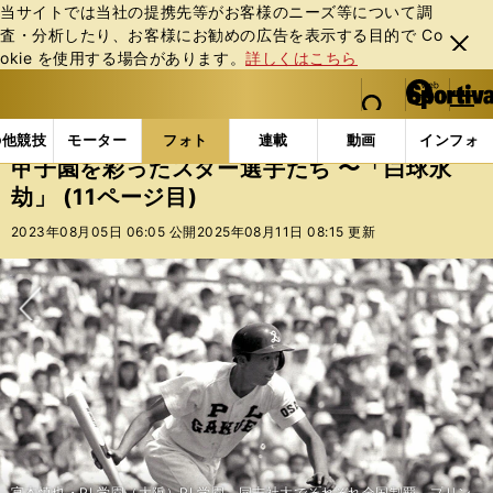
当サイトでは当社の提携先等がお客様のニーズ等について調
査・分析したり、お客様にお勧めの広告を表⽰する⽬的で Co
閉じ
okie を使⽤する場合があります。
詳しくはこちら
る
マイペ
web Sportiva (webスポルティーバ)
検索
メニュ
we
ー
フォトギャラリー
コラムフォト
甲子園を彩ったスター
b
ジ
の他競技
モーター
フォト
連載
動画
インフォ
ス
甲子園を彩ったスター選手たち 〜「白球永
ポ
劫」 (11ページ目)
ル
テ
2023年08月05日 06:05 公開
2025年08月11日 08:15 更新
ィ
ー
バ
次へ
宮本慎也・PL学園（大阪）PL学園、同志社大でそれぞれ全国制覇。プリン