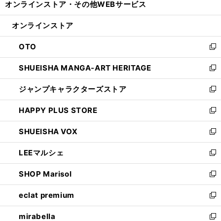
オンラインストア・
その他WEBサービス
く
で
ィ
い
開
ン
ウ
オンラインストア
く
ド
ィ
ウ
ン
OTO
で
ド
新
開
ウ
し
SHUEISHA MANGA-ART HERITAGE
く
で
い
新
開
ウ
し
ジャンプキャラクターズストア
く
ィ
い
新
ン
ウ
し
HAPPY PLUS STORE
ド
ィ
い
新
ウ
ン
ウ
し
SHUEISHA VOX
で
ド
ィ
い
新
開
ウ
ン
ウ
し
LEEマルシェ
く
で
ド
ィ
い
新
開
ウ
ン
ウ
し
SHOP Marisol
く
で
ド
ィ
い
新
開
ウ
ン
ウ
し
eclat premium
く
で
ド
ィ
い
新
開
ウ
ン
ウ
し
mirabella
く
で
ド
ィ
い
新