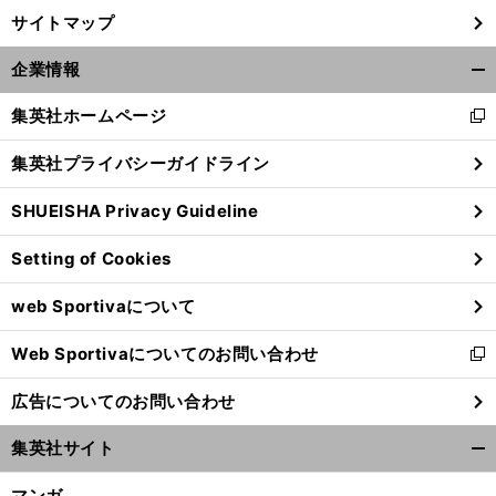
サイトマップ
企業情報
開
く/
集英社ホームページ
新
閉
し
じ
集英社プライバシーガイドライン
い
る
ウ
SHUEISHA Privacy Guideline
ィ
ン
Setting of Cookies
ド
ウ
web Sportivaについて
で
開
Web Sportivaについてのお問い合わせ
く
新
し
広告についてのお問い合わせ
い
ウ
集英社サイト
ィ
開
ン
く/
マンガ