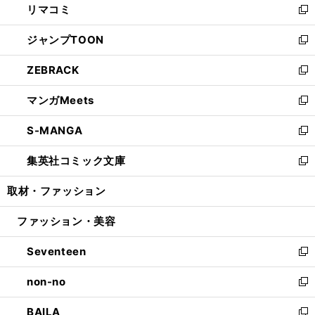
リマコミ
で
ド
ィ
い
新
開
ウ
ン
ウ
し
ジャンプTOON
く
で
ド
ィ
い
新
開
ウ
ン
ウ
し
ZEBRACK
く
で
ド
ィ
い
新
開
ウ
ン
ウ
し
マンガMeets
く
で
ド
ィ
い
新
開
ウ
ン
ウ
し
S-MANGA
く
で
ド
ィ
い
新
開
ウ
ン
ウ
し
集英社コミック文庫
く
で
ド
ィ
い
新
開
ウ
ン
ウ
し
取材・ファッション
く
で
ド
ィ
い
開
ウ
ン
ウ
ファッション・美容
く
で
ド
ィ
開
ウ
ン
Seventeen
く
で
ド
新
開
ウ
し
non-no
く
で
い
新
開
ウ
し
BAILA
く
ィ
い
新