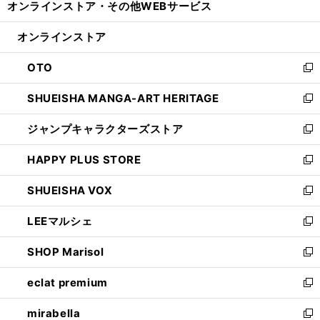
オンラインストア・
その他WEBサービス
く
で
ィ
い
開
ン
ウ
オンラインストア
く
ド
ィ
ウ
ン
OTO
で
ド
新
開
ウ
し
SHUEISHA MANGA-ART HERITAGE
く
で
い
新
開
ウ
し
ジャンプキャラクターズストア
く
ィ
い
新
ン
ウ
し
HAPPY PLUS STORE
ド
ィ
い
新
ウ
ン
ウ
し
SHUEISHA VOX
で
ド
ィ
い
新
開
ウ
ン
ウ
し
LEEマルシェ
く
で
ド
ィ
い
新
開
ウ
ン
ウ
し
SHOP Marisol
く
で
ド
ィ
い
新
開
ウ
ン
ウ
し
eclat premium
く
で
ド
ィ
い
新
開
ウ
ン
ウ
し
mirabella
く
で
ド
ィ
い
新