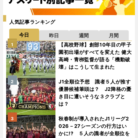
人気記事ランキング
今日
昨日
週間
月間
【高校野球】創部10年目の甲子
1
園初出場がすべてを変えた 健大
高崎・青栁監督が語る「機動破
壊」はこうして生まれた
J1全順位予想 識者５人が推す
2
優勝候補筆頭は？ J2降格の憂
き目に遭いそうな３クラブと
は？
秋春制が導入されたJ1リーグ2
3
026－27シーズンの行方はい
かに!? ５人の識者が全順位を