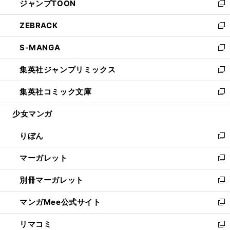
ジャンプTOON
く
で
ド
ィ
い
新
開
ウ
ン
ウ
し
ZEBRACK
く
で
ド
ィ
い
新
開
ウ
ン
ウ
し
S-MANGA
く
で
ド
ィ
い
新
開
ウ
ン
ウ
し
集英社ジャンプリミックス
く
で
ド
ィ
い
新
開
ウ
ン
ウ
し
集英社コミック文庫
く
で
ド
ィ
い
新
開
ウ
ン
ウ
し
少女マンガ
く
で
ド
ィ
い
開
ウ
ン
ウ
りぼん
く
で
ド
ィ
新
開
ウ
ン
し
マーガレット
く
で
ド
い
新
開
ウ
ウ
し
別冊マーガレット
く
で
ィ
い
新
開
ン
ウ
し
マンガMee公式サイト
く
ド
ィ
い
新
ウ
ン
ウ
し
リマコミ
で
ド
ィ
い
新