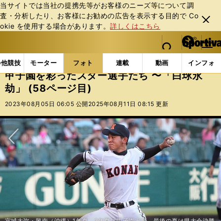
当サイトでは当社の提携先等がお客様のニーズ等について調
査・分析したり、お客様にお勧めの広告を表⽰する⽬的で Co
閉じ
okie を使⽤する場合があります。
詳しくはこちら
る
マイペ
web Sportiva (webスポルティーバ)
検索
メニュ
we
ー
フォトギャラリー
コラムフォト
甲子園を彩ったスタ
b
ジ
の他競技
モーター
フォト
連載
動画
インフォ
ス
甲子園を彩ったスター選手たち 〜「白球永
ポ
劫」 (58ページ目)
ル
テ
2023年08月05日 06:05 公開
2025年08月11日 08:15 更新
ィ
ー
バ
次へ
宮城大弥・興南（沖縄）1年夏、2年夏に甲子園出場。最後の夏は県大会決勝