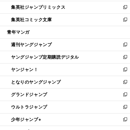
開
ウ
ン
ウ
し
集英社ジャンプリミックス
く
で
ド
ィ
い
新
開
ウ
ン
ウ
し
集英社コミック文庫
く
で
ド
ィ
い
新
開
ウ
ン
ウ
し
青年マンガ
く
で
ド
ィ
い
開
ウ
ン
ウ
週刊ヤングジャンプ
く
で
ド
ィ
新
開
ウ
ン
し
ヤングジャンプ定期購読デジタル
く
で
ド
い
新
開
ウ
ウ
し
ヤンジャン！
く
で
ィ
い
新
開
ン
ウ
し
となりのヤングジャンプ
く
ド
ィ
い
新
ウ
ン
ウ
し
グランドジャンプ
で
ド
ィ
い
新
開
ウ
ン
ウ
し
ウルトラジャンプ
く
で
ド
ィ
い
新
開
ウ
ン
ウ
し
少年ジャンプ+
く
で
ド
ィ
い
新
開
ウ
ン
ウ
し