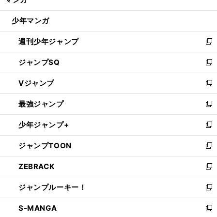
ド
閉
ウ
じ
少年マンガ
で
る
開
週刊少年ジャンプ
く
新
し
ジャンプSQ
い
新
ウ
し
Vジャンプ
ィ
い
新
ン
ウ
し
最強ジャンプ
ド
ィ
い
新
ウ
ン
ウ
し
少年ジャンプ+
で
ド
ィ
い
新
開
ウ
ン
ウ
し
ジャンプTOON
く
で
ド
ィ
い
新
開
ウ
ン
ウ
し
ZEBRACK
く
で
ド
ィ
い
新
開
ウ
ン
ウ
し
ジャンプルーキー！
く
で
ド
ィ
い
新
開
ウ
ン
ウ
し
S-MANGA
く
で
ド
ィ
い
新