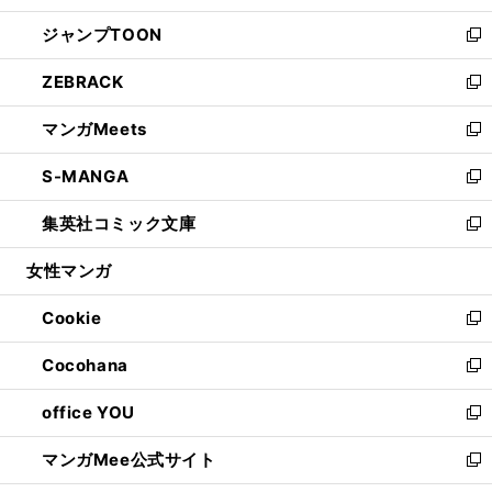
開
ウ
ン
ウ
し
ジャンプTOON
く
で
ド
ィ
い
新
開
ウ
ン
ウ
し
ZEBRACK
く
で
ド
ィ
い
新
開
ウ
ン
ウ
し
マンガMeets
く
で
ド
ィ
い
新
開
ウ
ン
ウ
し
S-MANGA
く
で
ド
ィ
い
新
開
ウ
ン
ウ
し
集英社コミック文庫
く
で
ド
ィ
い
新
開
ウ
ン
ウ
し
女性マンガ
く
で
ド
ィ
い
開
ウ
ン
ウ
Cookie
く
で
ド
ィ
新
開
ウ
ン
し
Cocohana
く
で
ド
い
新
開
ウ
ウ
し
office YOU
く
で
ィ
い
新
開
ン
ウ
し
マンガMee公式サイト
く
ド
ィ
い
新
ウ
ン
ウ
し