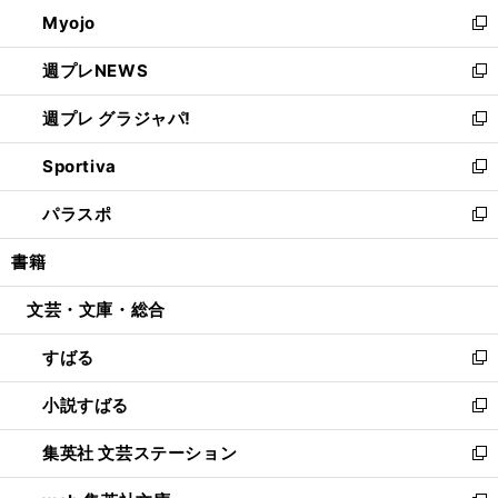
ン
ウ
Myojo
く
で
ド
ィ
新
開
ウ
ン
し
週プレNEWS
く
で
ド
い
新
開
ウ
ウ
し
週プレ グラジャパ!
く
で
ィ
い
新
開
ン
ウ
し
Sportiva
く
ド
ィ
い
新
ウ
ン
ウ
し
パラスポ
で
ド
ィ
い
新
開
ウ
ン
ウ
し
書籍
く
で
ド
ィ
い
開
ウ
ン
ウ
文芸・文庫・総合
く
で
ド
ィ
開
ウ
ン
すばる
く
で
ド
新
開
ウ
し
小説すばる
く
で
い
新
開
ウ
し
集英社 文芸ステーション
く
ィ
い
新
ン
ウ
し