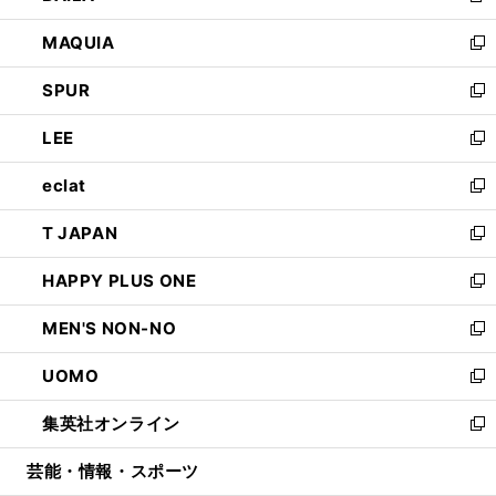
ン
ウ
し
MAQUIA
ド
ィ
い
新
ウ
ン
ウ
し
SPUR
で
ド
ィ
い
新
開
ウ
ン
ウ
し
LEE
く
で
ド
ィ
い
新
開
ウ
ン
ウ
し
eclat
く
で
ド
ィ
い
新
開
ウ
ン
ウ
し
T JAPAN
く
で
ド
ィ
い
新
開
ウ
ン
ウ
し
HAPPY PLUS ONE
く
で
ド
ィ
い
新
開
ウ
ン
ウ
し
MEN'S NON-NO
く
で
ド
ィ
い
新
開
ウ
ン
ウ
し
UOMO
く
で
ド
ィ
い
新
開
ウ
ン
ウ
し
集英社オンライン
く
で
ド
ィ
い
新
開
ウ
ン
ウ
し
芸能・情報・スポーツ
く
で
ド
ィ
い
開
ウ