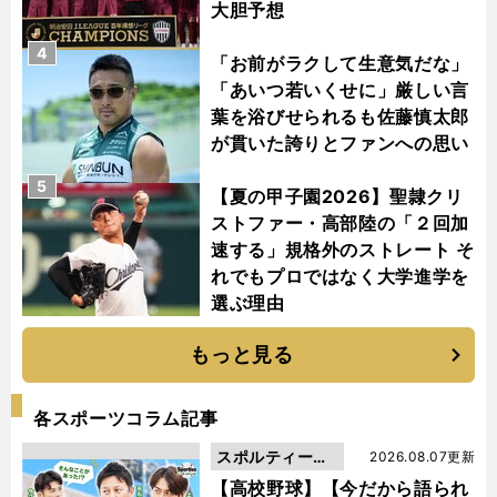
大胆予想
4
「お前がラクして生意気だな」
「あいつ若いくせに」厳しい言
葉を浴びせられるも佐藤慎太郎
が貫いた誇りとファンへの思い
5
【夏の甲子園2026】聖隷クリ
ストファー・高部陸の「２回加
速する」規格外のストレート そ
れでもプロではなく大学進学を
選ぶ理由
もっと見る
各スポーツコラム記事
スポルティーバ
2026.08.07更新
動画
【高校野球】【今だから語られ