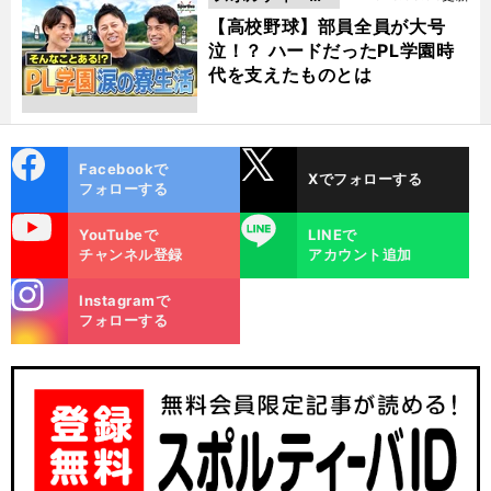
動画
【高校野球】部員全員が大号
泣！？ ハードだったPL学園時
代を支えたものとは
cebo
X
Facebookで
Xでフォローする
ok
フォローする
uTube
LINE
YouTubeで
LINEで
チャンネル登録
アカウント追加
stagra
Instagramで
m
フォローする