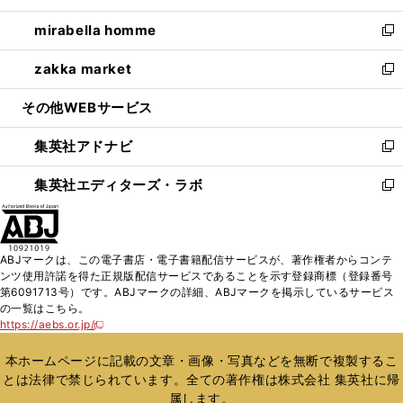
開
ウ
ン
ウ
し
mirabella homme
く
で
ド
ィ
い
新
開
ウ
ン
ウ
し
zakka market
く
で
ド
ィ
い
新
開
ウ
ン
ウ
し
その他WEBサービス
く
で
ド
ィ
い
開
ウ
ン
ウ
集英社アドナビ
く
で
ド
ィ
新
開
ウ
ン
し
集英社エディターズ・ラボ
く
で
ド
い
新
開
ウ
ウ
し
く
で
ィ
い
開
ン
ウ
ABJマークは、この電子書店・電子書籍配信サービスが、著作権者からコンテ
く
ド
ィ
ンツ使用許諾を得た正規版配信サービスであることを示す登録商標（登録番号
ウ
ン
第6091713号）です。ABJマークの詳細、ABJマークを掲示しているサービス
で
ド
の一覧はこちら。
開
ウ
https://aebs.or.jp/
新
く
で
し
い
開
本ホームページに記載の文章・画像・写真などを無断で複製するこ
ウ
く
とは法律で禁じられています。全ての著作権は株式会社 集英社に帰
ィ
属します。
ン