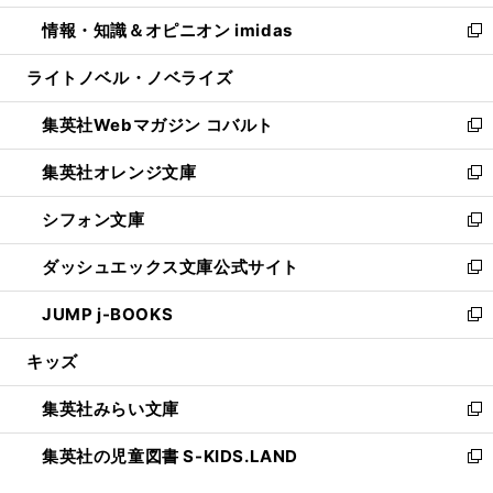
開
ウ
ン
ウ
し
情報・知識＆オピニオン imidas
く
で
ド
ィ
い
新
開
ウ
ン
ウ
し
ライトノベル・ノベライズ
く
で
ド
ィ
い
開
ウ
ン
ウ
集英社Webマガジン コバルト
く
で
ド
ィ
新
開
ウ
ン
し
集英社オレンジ文庫
く
で
ド
い
新
開
ウ
ウ
し
シフォン文庫
く
で
ィ
い
新
開
ン
ウ
し
ダッシュエックス文庫公式サイト
く
ド
ィ
い
新
ウ
ン
ウ
し
JUMP j-BOOKS
で
ド
ィ
い
新
開
ウ
ン
ウ
し
キッズ
く
で
ド
ィ
い
開
ウ
ン
ウ
集英社みらい文庫
く
で
ド
ィ
新
開
ウ
ン
し
集英社の児童図書 S-KIDS.LAND
く
で
ド
い
新
開
ウ
ウ
し