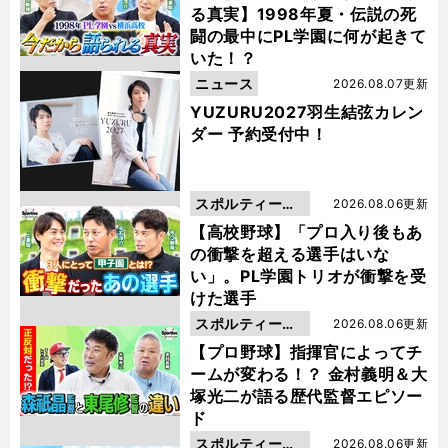
る真実】1998年夏・伝説の死
闘の最中にPL学園に何が起きて
いた！？
ニュース
2026.08.07更新
YUZURU2027羽生結弦カレン
ダー 予約受付中！
スポルティーバ
2026.08.06更新
動画
【高校野球】「プロ入り後もあ
の衝撃を超える選手はいな
い」。PL学園トリオが衝撃を受
けた選手
スポルティーバ
2026.08.06更新
動画
【プロ野球】指揮官によってチ
ームが変わる！？ 金村義明＆大
塚光二が語る歴代監督エピソー
ド
スポルティーバ
2026.08.06更新