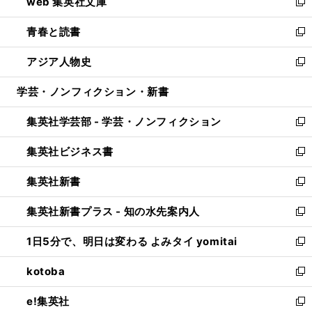
web 集英社文庫
ド
ィ
い
新
ウ
ン
ウ
し
青春と読書
で
ド
ィ
い
新
開
ウ
ン
ウ
し
アジア人物史
く
で
ド
ィ
い
新
開
ウ
ン
ウ
し
学芸・ノンフィクション・新書
く
で
ド
ィ
い
開
ウ
ン
ウ
集英社学芸部 - 学芸・ノンフィクション
く
で
ド
ィ
新
開
ウ
ン
し
集英社ビジネス書
く
で
ド
い
新
開
ウ
ウ
し
集英社新書
く
で
ィ
い
新
開
ン
ウ
し
集英社新書プラス - 知の水先案内人
く
ド
ィ
い
新
ウ
ン
ウ
し
1日5分で、明日は変わる よみタイ yomitai
で
ド
ィ
い
新
開
ウ
ン
ウ
し
kotoba
く
で
ド
ィ
い
新
開
ウ
ン
ウ
し
e!集英社
く
で
ド
ィ
い
新