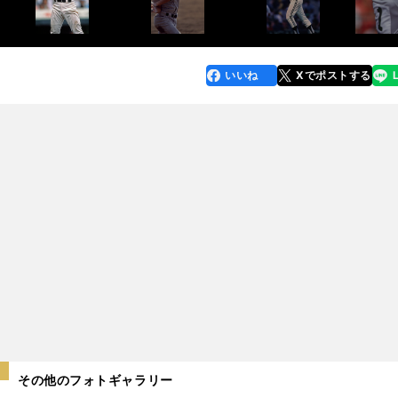
いいね
Xでポストする
line
faceboo
x
k
その他のフォトギャラリー