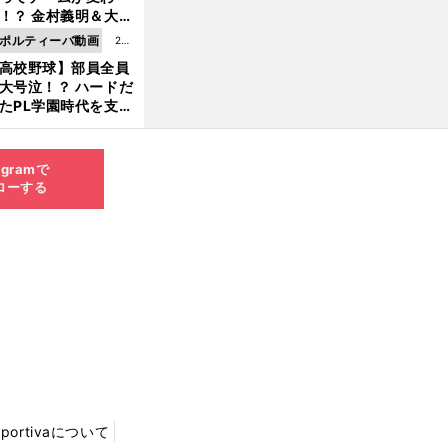
8.0
！？ 金村義明＆大塚
6更
二が語る歴代監督エ
ポルティーバ動画
202
新
ソード
高校野球】部員全員
6.0
大号泣！？ ハードだ
8.0
たPL学園時代を支え
6更
ものとは
新
agramで
ローする
Sportivaについて