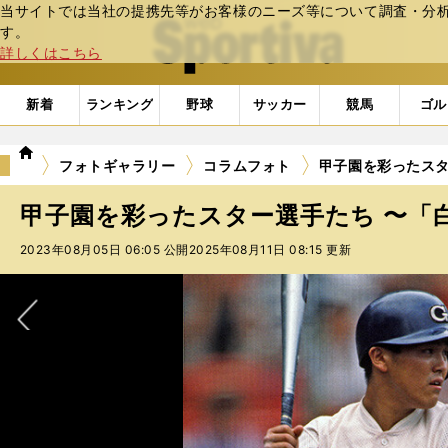
当サイトでは当社の提携先等がお客様のニーズ等について調査・分析し
web Sportiva (webスポルティーバ)
す。
詳しくはこちら
新着
ランキング
野球
サッカー
競馬
ゴル
we
フォトギャラリー
コラムフォト
甲子園を彩ったスタ
b
ス
甲子園を彩ったスター選手たち 〜「白球
ポ
ル
2023年08月05日 06:05 公開
2025年08月11日 08:15 更新
テ
ィ
ー
バ
次へ