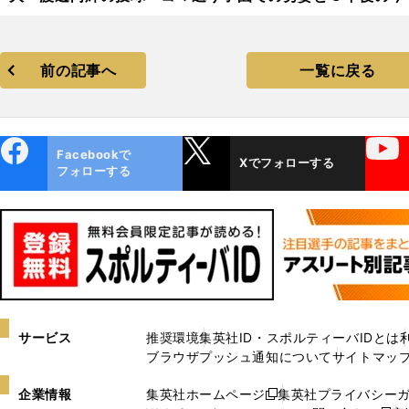
ォトギャラリー
前の記事へ
一覧に戻る
ebo
X
YouTube
Facebookで
Xでフォローする
ok
フォローする
サービス
推奨環境
集英社ID・スポルティーバIDとは
ブラウザプッシュ通知について
サイトマッ
企業情報
集英社ホームページ
集英社プライバシー
新