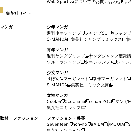
Web Sportivaについてのお問い合わせ
広
し
新
い
し
集英社サイト
ウ
い
ィ
ウ
マンガ
少年マンガ
ン
ィ
週刊少年ジャンプ
ジャンプSQ
Vジャン
ド
ン
新
新
S-MANGA
集英社ジャンプリミックス
集
ウ
ド
新
し
し
新
で
ウ
し
い
い
し
青年マンガ
開
で
い
ウ
ウ
い
週刊ヤングジャンプ
ヤングジャンプ定期
新
く
開
ウ
ィ
ィ
ウ
ウルトラジャンプ
少年ジャンプ+
ジャン
新
し
新
く
ィ
ン
ン
ィ
し
い
し
ン
ド
ド
ン
少女マンガ
い
ウ
い
ド
ウ
ウ
ド
りぼん
マーガレット
別冊マーガレット
新
新
新
ウ
ィ
ウ
ウ
で
で
ウ
S-MANGA
集英社コミック文庫
し
新
し
新
ィ
ン
ィ
で
開
開
で
い
し
い
し
ン
ド
ン
女性マンガ
開
く
く
開
ウ
い
ウ
い
ド
ウ
ド
Cookie
Cocohana
office YOU
マンガM
く
く
新
新
新
ィ
ウ
ィ
ウ
ウ
で
ウ
集英社コミック文庫
し
新
し
し
ン
ィ
ン
ィ
で
開
で
い
し
い
い
ド
ン
ド
ン
取材・ファッション
ファッション・美容
開
く
開
ウ
い
ウ
ウ
ウ
ド
ウ
ド
Seventeen
non-no
BAILA
MAQUIA
S
く
く
新
新
新
新
ィ
ウ
ィ
ィ
で
ウ
で
ウ
集英社オンライン