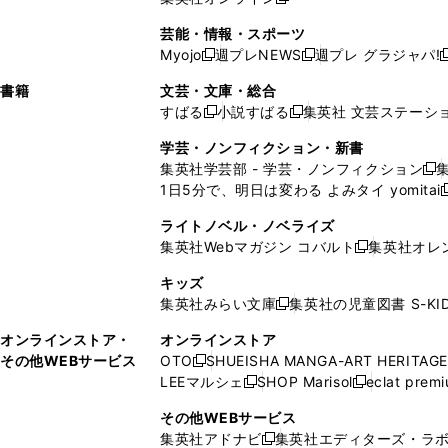
し
新
し
し
し
ン
ィ
ン
ン
開
で
開
で
い
し
い
い
い
ド
ン
ド
ド
芸能・情報・スポーツ
く
開
く
開
ウ
い
ウ
ウ
ウ
ウ
ド
ウ
ウ
Myojo
週プレNEWS
週プレ グラジャパ!
く
く
新
新
新
ィ
ウ
ィ
ィ
ィ
で
ウ
で
で
し
し
ン
ィ
ン
ン
ン
書籍
文芸・文庫・総合
開
で
開
開
い
い
ド
ン
ド
ド
ド
すばる
小説すばる
集英社 文芸ステーシ
く
開
く
く
新
新
ウ
ウ
ウ
ド
ウ
ウ
ウ
く
し
し
ィ
ィ
学芸・ノンフィクション・新書
で
ウ
で
で
で
い
い
ン
ン
集英社学芸部 - 学芸・ノンフィクション
開
で
開
開
開
新
ウ
ウ
ド
ド
1日5分で、明日は変わる よみタイ yomitai
く
開
く
く
く
し
新
ィ
ィ
ウ
ウ
く
い
ン
ン
ライトノベル・ノベライズ
で
で
ウ
ド
ド
集英社Webマガジン コバルト
集英社オレ
開
開
新
ィ
ウ
ウ
く
く
し
ン
キッズ
で
で
い
ド
集英社みらい文庫
集英社の児童図書 S-KID
開
開
新
ウ
ウ
く
く
し
ィ
オンラインストア・
オンラインストア
で
い
ン
その他WEBサービス
OTO
SHUEISHA MANGA-ART HERITAGE
開
新
ウ
ド
LEEマルシェ
SHOP Marisol
eclat prem
く
し
新
新
ィ
ウ
い
し
し
ン
その他WEBサービス
で
ウ
い
い
ド
集英社アドナビ
集英社エディターズ・ラ
開
新