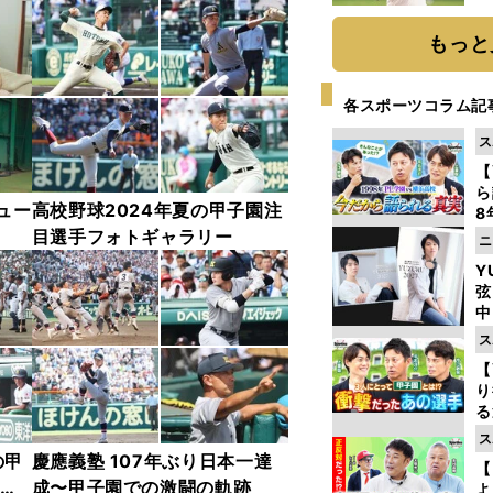
ト
く
もっと
各スポーツコラム記
ス
【
ら
ュー
高校野球2024年夏の甲子園注
8
最
目選手フォトギャラリー
ニ
き
Y
弦
中
ス
【
り
る
学
ス
け
の甲
慶應義塾 107年ぶり日本一達
【
 フ
成〜甲子園での激闘の軌跡
よ