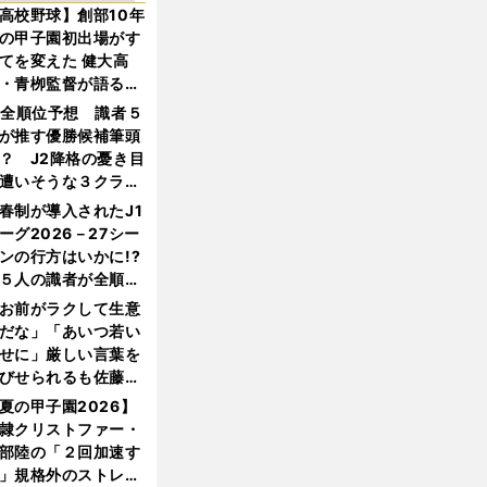
高校野球】創部10年
の甲子園初出場がす
てを変えた 健大高
・青栁監督が語る
機動破壊」はこうし
1全順位予想 識者５
生まれた
が推す優勝候補筆頭
？ J2降格の憂き目
遭いそうな３クラブ
は？
春制が導入されたJ1
ーグ2026－27シー
ンの行方はいかに!?
５人の識者が全順位
大胆予想
お前がラクして生意
だな」「あいつ若い
せに」厳しい言葉を
びせられるも佐藤慎
郎が貫いた誇りとフ
夏の甲子園2026】
ンへの思い
隷クリストファー・
部陸の「２回加速す
」規格外のストレー