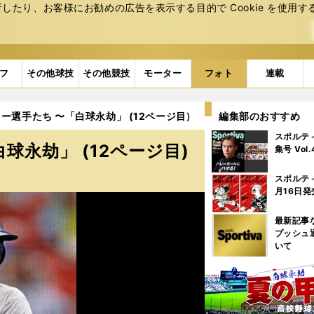
たり、お客様にお勧めの広告を表⽰する⽬的で Cookie を使⽤す
フ
その他球技
その他競技
モーター
フォト
連載
ー選手たち 〜「白球永劫」 (12ページ目)
編集部のおすすめ
スポルテ
永劫」 (12ページ目)
集号 Vol
スポルテ
月16日発
最新記事
プッシュ
いて