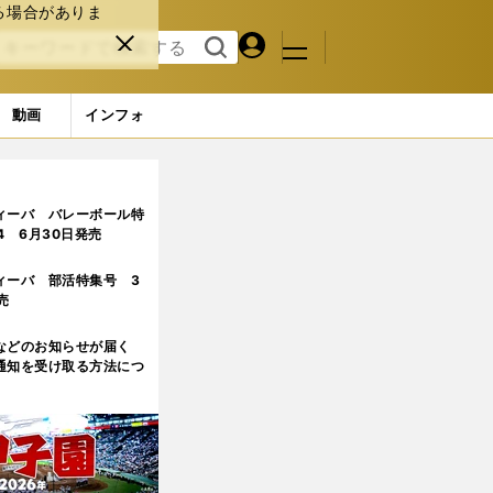
る場合がありま
マイペ
閉じ
検索
メニュ
ー
る
す
ジ
る
動画
インフォ
ィーバ バレーボール特
.4 6月30日発売
ィーバ 部活特集号 3
売
などのお知らせが届く
通知を受け取る方法につ