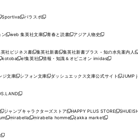
し
し
し
し
し
ン
ン
ン
ン
開
開
開
開
開
い
い
い
い
い
ド
ド
ド
ド
く
く
く
く
く
ウ
ウ
ウ
ウ
ウ
ウ
ウ
ウ
ウ
Sportiva
パラスポ
新
新
ィ
ィ
ィ
ィ
ィ
で
で
で
で
し
し
し
ン
ン
ン
ン
ン
開
開
開
開
い
い
い
ド
ド
ド
ド
ド
ョン
web 集英社文庫
青春と読書
アジア人物史
く
く
く
く
新
新
新
新
ウ
ウ
ウ
ウ
ウ
ウ
ウ
ウ
し
し
し
し
ィ
ィ
ィ
で
で
で
で
で
い
い
い
い
ン
ン
ン
集英社ビジネス書
集英社新書
集英社新書プラス - 知の水先案内人
開
開
開
開
開
新
新
新
ウ
ウ
ウ
ウ
ド
ド
ド
kotoba
e!集英社
情報・知識＆オピニオン imidas
く
く
く
く
く
新
し
新
し
新
ィ
ィ
ィ
ィ
ウ
ウ
ウ
し
し
い
し
い
し
ン
ン
ン
ン
で
で
で
い
い
ウ
い
ウ
い
ド
ド
ド
ド
ンジ文庫
シフォン文庫
ダッシュエックス文庫公式サイト
JUMP 
開
開
開
新
新
新
ウ
ウ
ィ
ウ
ィ
ウ
ウ
ウ
ウ
ウ
く
く
く
し
し
し
ィ
ィ
ン
ィ
ン
ィ
で
で
で
で
い
い
い
ン
ン
ド
ン
ド
ン
S.LAND
開
開
開
開
新
ウ
ウ
ウ
ド
ド
ウ
ド
ウ
ド
く
く
く
く
し
ィ
ィ
ィ
ウ
ウ
で
ウ
で
ウ
い
ン
ン
ン
ジャンプキャラクターズストア
HAPPY PLUS STORE
SHUEIS
で
で
開
で
開
で
新
新
新
ウ
ド
ド
ド
ium
mirabella
mirabella homme
zakka market
開
開
く
開
く
開
し
新
新
新
し
新
し
ィ
ウ
ウ
ウ
く
く
く
く
い
し
し
い
し
し
い
ン
で
で
で
ウ
い
い
ウ
い
い
ウ
ド
ボ
開
開
開
新