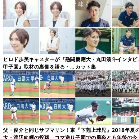
ヒロド歩美キャスターが『熱闘
慶應大・丸田湊斗インタビ
甲子園』取材の裏側を語る・イ
カット集
ンタビューカット集
父・俊介と同じサブマリン！東
『下剋上球児』2018年夏
大・渡辺向輝の投球 コマ送り
子園での勇姿と５年後の今