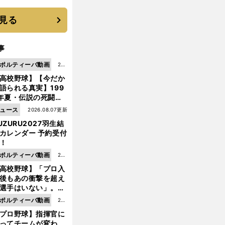
 それでもプロではな
大学進学を選ぶ理由
見る
事
ポルティーバ動画
202
高校野球】【今だか
6.0
語られる真実】199
8.0
年夏・伝説の死闘の
7更
中にPL学園に何が起
ュース
2026.08.07更新
新
ていた！？
UZURU2027羽生結
カレンダー 予約受付
！
ポルティーバ動画
202
高校野球】「プロ入
6.0
後もあの衝撃を超え
8.0
選手はいない」。PL
6更
園トリオが衝撃を受
ポルティーバ動画
202
新
た選手
プロ野球】指揮官に
6.0
ってチームが変わ