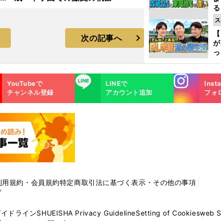
る
光
ス
ピ
【
次の記事へ
が
っ
た
Instagra
LINE
YouTubeで
LINEで
Inst
m
チャンネル登録
アカウント追加
フォ
利用規約・会員規約
特定商取引法に基づく表示・その他の事項
プ
ガイドライン
SHUEISHA Privacy Guideline
Setting of Cookies
web 