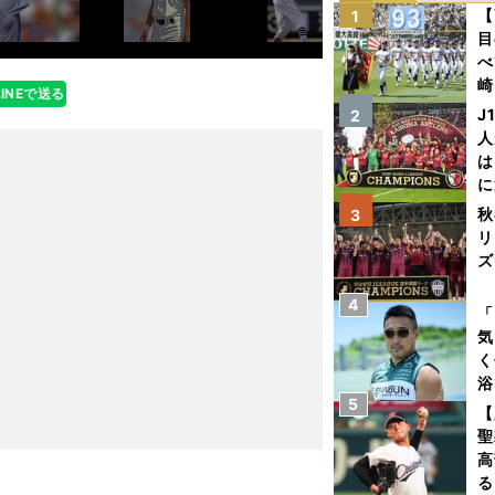
【
1
目
べ
崎
LINEで送る
「
J
2
て
人
は
に
と
秋
3
リ
ズ
4
を
「
気
く
浴
5
太
【
ァ
聖
高
る