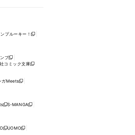
ャンプルーキー！
新
し
い
ウ
ャンプ
新
ィ
社コミック文庫
し
新
ン
い
し
ド
ウ
い
ウ
ガMeets
新
ィ
ウ
で
し
ン
ィ
開
い
ド
ン
く
ウ
ウ
ド
s
S-MANGA
新
新
ィ
で
ウ
し
し
ン
開
で
い
い
ド
く
開
ウ
ウ
ウ
NO
UOMO
く
新
新
ィ
ィ
で