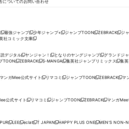
告についてのお問い合わせ
プ
最強ジャンプ
少年ジャンプ+
ジャンプTOON
ZEBRACK
ジ
新
新
新
新
新
英社コミック文庫
し
新
し
し
し
し
い
い
し
い
い
い
ウ
ウ
い
ウ
ウ
ウ
購読デジタル
ヤンジャン！
となりのヤングジャンプ
グランドジ
新
新
新
ィ
ィ
ウ
ィ
ィ
ィ
プTOON
ZEBRACK
S-MANGA
集英社ジャンプリミックス
集英
新
し
新
し
新
し
新
ン
ン
ィ
ン
ン
ン
し
い
し
い
し
い
し
ド
ド
ン
ド
ド
ド
い
ウ
い
ウ
い
ウ
い
ウ
ウ
ド
ウ
ウ
ウ
マンガMee公式サイト
リマコミ
ジャンプTOON
ZEBRACK
マン
新
新
新
新
ウ
ィ
ウ
ィ
ウ
ィ
ウ
で
で
ウ
で
で
で
し
し
し
し
し
ィ
ン
ィ
ン
ィ
ン
ィ
開
開
で
開
開
開
い
い
い
い
い
ン
ド
ン
ド
ン
ド
ン
く
く
開
く
く
く
ウ
ウ
ウ
ウ
ウ
ド
ウ
ド
ウ
ド
ウ
ド
ee公式サイト
リマコミ
ジャンプTOON
ZEBRACK
マンガMeet
く
新
新
新
新
ィ
ィ
ィ
ィ
ィ
ウ
で
ウ
で
ウ
で
ウ
し
し
し
し
ン
ン
ン
ン
ン
で
開
で
開
で
開
で
い
い
い
い
ド
ド
ド
ド
ド
開
く
開
く
開
く
開
ウ
ウ
ウ
ウ
ウ
ウ
ウ
ウ
ウ
PUR
LEE
eclat
T JAPAN
HAPPY PLUS ONE
MEN'S NON-
く
く
く
く
新
新
新
新
新
ィ
ィ
ィ
ィ
で
で
で
で
で