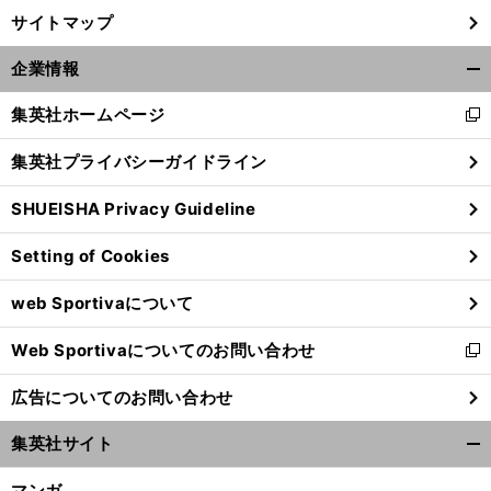
サイトマップ
企業情報
開
く/
集英社ホームページ
新
閉
し
じ
集英社プライバシーガイドライン
い
る
ウ
SHUEISHA Privacy Guideline
ィ
ン
Setting of Cookies
ド
ウ
web Sportivaについて
で
開
Web Sportivaについてのお問い合わせ
く
新
し
広告についてのお問い合わせ
い
ウ
集英社サイト
ィ
開
ン
く/
マンガ