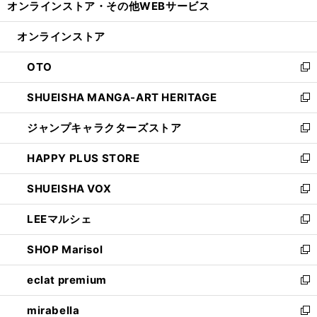
オンラインストア・
その他WEBサービス
く
で
ィ
い
開
ン
ウ
オンラインストア
く
ド
ィ
ウ
ン
OTO
で
ド
新
開
ウ
し
SHUEISHA MANGA-ART HERITAGE
く
で
い
新
開
ウ
し
ジャンプキャラクターズストア
く
ィ
い
新
ン
ウ
し
HAPPY PLUS STORE
ド
ィ
い
新
ウ
ン
ウ
し
SHUEISHA VOX
で
ド
ィ
い
新
開
ウ
ン
ウ
し
LEEマルシェ
く
で
ド
ィ
い
新
開
ウ
ン
ウ
し
SHOP Marisol
く
で
ド
ィ
い
新
開
ウ
ン
ウ
し
eclat premium
く
で
ド
ィ
い
新
開
ウ
ン
ウ
し
mirabella
く
で
ド
ィ
い
新