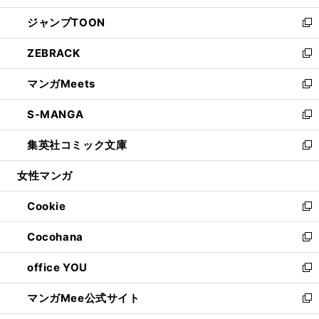
開
ウ
ン
ウ
し
ジャンプTOON
く
で
ド
ィ
い
新
開
ウ
ン
ウ
し
ZEBRACK
く
で
ド
ィ
い
新
開
ウ
ン
ウ
し
マンガMeets
く
で
ド
ィ
い
新
開
ウ
ン
ウ
し
S-MANGA
く
で
ド
ィ
い
新
開
ウ
ン
ウ
し
集英社コミック文庫
く
で
ド
ィ
い
新
開
ウ
ン
ウ
し
女性マンガ
く
で
ド
ィ
い
開
ウ
ン
ウ
Cookie
く
で
ド
ィ
新
開
ウ
ン
し
Cocohana
く
で
ド
い
新
開
ウ
ウ
し
office YOU
く
で
ィ
い
新
開
ン
ウ
し
マンガMee公式サイト
く
ド
ィ
い
新
ウ
ン
ウ
し