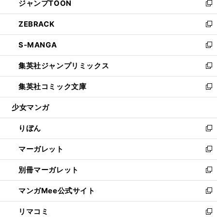
ジャンプTOON
く
で
ド
ィ
い
新
開
ウ
ン
ウ
し
ZEBRACK
く
で
ド
ィ
い
新
開
ウ
ン
ウ
し
S-MANGA
く
で
ド
ィ
い
新
開
ウ
ン
ウ
し
集英社ジャンプリミックス
く
で
ド
ィ
い
新
開
ウ
ン
ウ
し
集英社コミック文庫
く
で
ド
ィ
い
新
開
ウ
ン
ウ
し
少女マンガ
く
で
ド
ィ
い
開
ウ
ン
ウ
りぼん
く
で
ド
ィ
新
開
ウ
ン
し
マーガレット
く
で
ド
い
新
開
ウ
ウ
し
別冊マーガレット
く
で
ィ
い
新
開
ン
ウ
し
マンガMee公式サイト
く
ド
ィ
い
新
ウ
ン
ウ
し
リマコミ
で
ド
ィ
い
新