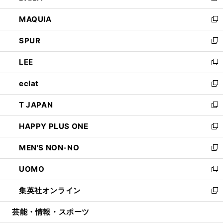
ン
ウ
し
MAQUIA
ド
ィ
い
新
ウ
ン
ウ
し
SPUR
で
ド
ィ
い
新
開
ウ
ン
ウ
し
LEE
く
で
ド
ィ
い
新
開
ウ
ン
ウ
し
eclat
く
で
ド
ィ
い
新
開
ウ
ン
ウ
し
T JAPAN
く
で
ド
ィ
い
新
開
ウ
ン
ウ
し
HAPPY PLUS ONE
く
で
ド
ィ
い
新
開
ウ
ン
ウ
し
MEN'S NON-NO
く
で
ド
ィ
い
新
開
ウ
ン
ウ
し
UOMO
く
で
ド
ィ
い
新
開
ウ
ン
ウ
し
集英社オンライン
く
で
ド
ィ
い
新
開
ウ
ン
ウ
し
芸能・情報・スポーツ
く
で
ド
ィ
い
開
ウ