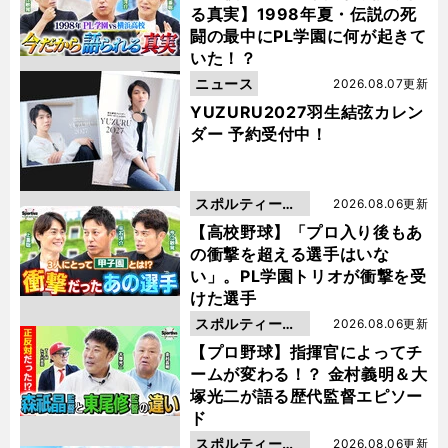
る真実】1998年夏・伝説の死
闘の最中にPL学園に何が起きて
いた！？
ニュース
2026.08.07更新
YUZURU2027羽生結弦カレン
ダー 予約受付中！
スポルティーバ
2026.08.06更新
動画
【高校野球】「プロ入り後もあ
の衝撃を超える選手はいな
い」。PL学園トリオが衝撃を受
けた選手
スポルティーバ
2026.08.06更新
動画
【プロ野球】指揮官によってチ
ームが変わる！？ 金村義明＆大
塚光二が語る歴代監督エピソー
ド
スポルティーバ
2026.08.06更新