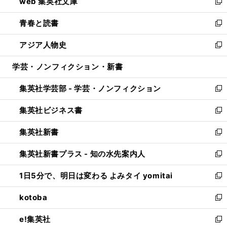
web 集英社文庫
ド
ィ
い
新
ウ
ン
ウ
し
青春と読書
で
ド
ィ
い
新
開
ウ
ン
ウ
し
アジア人物史
く
で
ド
ィ
い
新
開
ウ
ン
ウ
し
学芸・ノンフィクション・新書
く
で
ド
ィ
い
開
ウ
ン
ウ
集英社学芸部 - 学芸・ノンフィクション
く
で
ド
ィ
新
開
ウ
ン
し
集英社ビジネス書
く
で
ド
い
新
開
ウ
ウ
し
集英社新書
く
で
ィ
い
新
開
ン
ウ
し
集英社新書プラス - 知の水先案内人
く
ド
ィ
い
新
ウ
ン
ウ
し
1日5分で、明日は変わる よみタイ yomitai
で
ド
ィ
い
新
開
ウ
ン
ウ
し
kotoba
く
で
ド
ィ
い
新
開
ウ
ン
ウ
し
e!集英社
く
で
ド
ィ
い
新