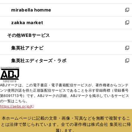
開
ウ
ン
ウ
し
mirabella homme
く
で
ド
ィ
い
新
開
ウ
ン
ウ
し
zakka market
く
で
ド
ィ
い
新
開
ウ
ン
ウ
し
その他WEBサービス
く
で
ド
ィ
い
開
ウ
ン
ウ
集英社アドナビ
く
で
ド
ィ
新
開
ウ
ン
し
集英社エディターズ・ラボ
く
で
ド
い
新
開
ウ
ウ
し
く
で
ィ
い
開
ン
ウ
ABJマークは、この電子書店・電子書籍配信サービスが、著作権者からコンテ
く
ド
ィ
ンツ使用許諾を得た正規版配信サービスであることを示す登録商標（登録番号
ウ
ン
第6091713号）です。ABJマークの詳細、ABJマークを掲示しているサービス
で
ド
の一覧はこちら。
開
ウ
https://aebs.or.jp/
新
く
で
し
い
開
本ホームページに記載の文章・画像・写真などを無断で複製するこ
ウ
く
とは法律で禁じられています。全ての著作権は株式会社 集英社に帰
ィ
属します。
ン