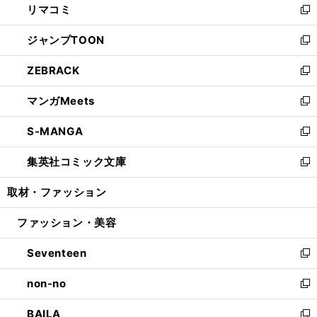
リマコミ
で
ド
ィ
い
新
開
ウ
ン
ウ
し
ジャンプTOON
く
で
ド
ィ
い
新
開
ウ
ン
ウ
し
ZEBRACK
く
で
ド
ィ
い
新
開
ウ
ン
ウ
し
マンガMeets
く
で
ド
ィ
い
新
開
ウ
ン
ウ
し
S-MANGA
く
で
ド
ィ
い
新
開
ウ
ン
ウ
し
集英社コミック文庫
く
で
ド
ィ
い
新
開
ウ
ン
ウ
し
取材・ファッション
く
で
ド
ィ
い
開
ウ
ン
ウ
ファッション・美容
く
で
ド
ィ
開
ウ
ン
Seventeen
く
で
ド
新
開
ウ
し
non-no
く
で
い
新
開
ウ
し
BAILA
く
ィ
い
新