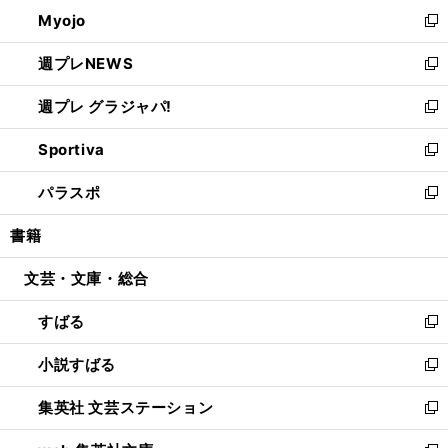
ン
ウ
Myojo
く
で
ド
ィ
新
開
ウ
ン
し
週プレNEWS
く
で
ド
い
新
開
ウ
ウ
し
週プレ グラジャパ!
く
で
ィ
い
新
開
ン
ウ
し
Sportiva
く
ド
ィ
い
新
ウ
ン
ウ
し
パラスポ
で
ド
ィ
い
新
開
ウ
ン
ウ
し
書籍
く
で
ド
ィ
い
開
ウ
ン
ウ
文芸・文庫・総合
く
で
ド
ィ
開
ウ
ン
すばる
く
で
ド
新
開
ウ
し
小説すばる
く
で
い
新
開
ウ
し
集英社 文芸ステーション
く
ィ
い
新
ン
ウ
し