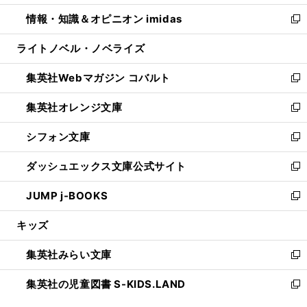
開
ウ
ン
ウ
し
情報・知識＆オピニオン imidas
く
で
ド
ィ
い
新
開
ウ
ン
ウ
し
ライトノベル・ノベライズ
く
で
ド
ィ
い
開
ウ
ン
ウ
集英社Webマガジン コバルト
く
で
ド
ィ
新
開
ウ
ン
し
集英社オレンジ文庫
く
で
ド
い
新
開
ウ
ウ
し
シフォン文庫
く
で
ィ
い
新
開
ン
ウ
し
ダッシュエックス文庫公式サイト
く
ド
ィ
い
新
ウ
ン
ウ
し
JUMP j-BOOKS
で
ド
ィ
い
新
開
ウ
ン
ウ
し
キッズ
く
で
ド
ィ
い
開
ウ
ン
ウ
集英社みらい文庫
く
で
ド
ィ
新
開
ウ
ン
し
集英社の児童図書 S-KIDS.LAND
く
で
ド
い
新
開
ウ
ウ
し