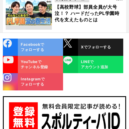
動画
【高校野球】部員全員が大号
泣！？ ハードだったPL学園時
代を支えたものとは
cebo
X
Facebookで
Xでフォローする
ok
フォローする
uTube
LINE
YouTubeで
LINEで
チャンネル登録
アカウント追加
stagra
Instagramで
m
フォローする