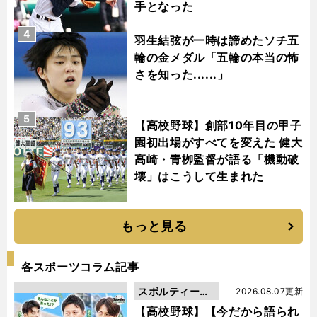
手となった
4
羽生結弦が一時は諦めたソチ五
輪の金メダル「五輪の本当の怖
さを知った......」
5
【高校野球】創部10年目の甲子
園初出場がすべてを変えた 健大
高崎・青栁監督が語る「機動破
壊」はこうして生まれた
もっと見る
各スポーツコラム記事
スポルティーバ
2026.08.07更新
動画
【高校野球】【今だから語られ