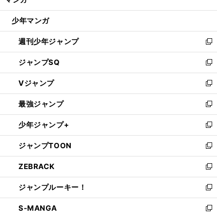
ド
閉
ウ
じ
少年マンガ
で
る
開
週刊少年ジャンプ
く
新
し
ジャンプSQ
い
新
ウ
し
Vジャンプ
ィ
い
新
ン
ウ
し
最強ジャンプ
ド
ィ
い
新
ウ
ン
ウ
し
少年ジャンプ+
で
ド
ィ
い
新
開
ウ
ン
ウ
し
ジャンプTOON
く
で
ド
ィ
い
新
開
ウ
ン
ウ
し
ZEBRACK
く
で
ド
ィ
い
新
開
ウ
ン
ウ
し
ジャンプルーキー！
く
で
ド
ィ
い
新
開
ウ
ン
ウ
し
S-MANGA
く
で
ド
ィ
い
新