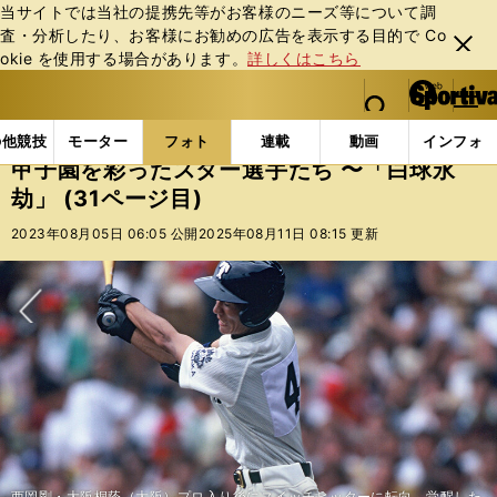
当サイトでは当社の提携先等がお客様のニーズ等について調
査・分析したり、お客様にお勧めの広告を表⽰する⽬的で Co
閉じ
okie を使⽤する場合があります。
詳しくはこちら
る
マイペ
web Sportiva (webスポルティーバ)
検索
メニュ
we
ー
フォトギャラリー
コラムフォト
甲子園を彩ったスタ
b
ジ
の他競技
モーター
フォト
連載
動画
インフォ
ス
甲子園を彩ったスター選手たち 〜「白球永
ポ
劫」 (31ページ目)
ル
テ
2023年08月05日 06:05 公開
2025年08月11日 08:15 更新
ィ
ー
バ
次へ
西岡剛・大阪桐蔭（大阪）プロ入り後にスイッチヒッターに転向。覚醒した