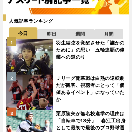
人気記事ランキング
今日
昨日
週間
月間
羽生結弦を覚醒させた「誰かの
1
ために」の思い 五輪連覇の偉
業への道のり
Ｊリーグ開幕戦は白熱の逆転劇
2
だが観客、視聴者にとって「価
値あるイベント」になっていた
か
栗原陵矢が無名校進学の理由は
3
「自転車で13分」 春江工出身
として最初で最後のプロ野球選