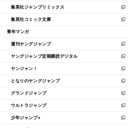
開
ウ
ン
ウ
し
集英社ジャンプリミックス
く
で
ド
ィ
い
新
開
ウ
ン
ウ
し
集英社コミック文庫
く
で
ド
ィ
い
新
開
ウ
ン
ウ
し
青年マンガ
く
で
ド
ィ
い
開
ウ
ン
ウ
週刊ヤングジャンプ
く
で
ド
ィ
新
開
ウ
ン
し
ヤングジャンプ定期購読デジタル
く
で
ド
い
新
開
ウ
ウ
し
ヤンジャン！
く
で
ィ
い
新
開
ン
ウ
し
となりのヤングジャンプ
く
ド
ィ
い
新
ウ
ン
ウ
し
グランドジャンプ
で
ド
ィ
い
新
開
ウ
ン
ウ
し
ウルトラジャンプ
く
で
ド
ィ
い
新
開
ウ
ン
ウ
し
少年ジャンプ+
く
で
ド
ィ
い
新
開
ウ
ン
ウ
し