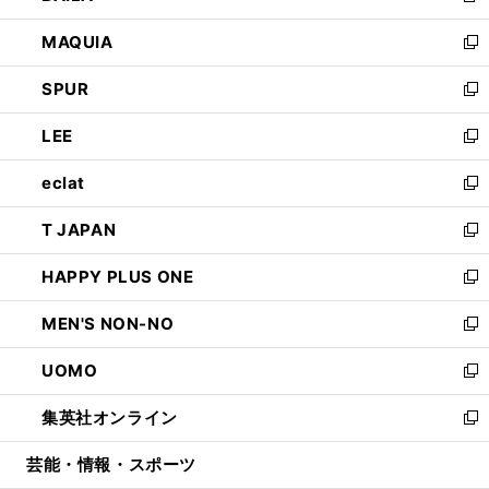
ン
ウ
し
MAQUIA
ド
ィ
い
新
ウ
ン
ウ
し
SPUR
で
ド
ィ
い
新
開
ウ
ン
ウ
し
LEE
く
で
ド
ィ
い
新
開
ウ
ン
ウ
し
eclat
く
で
ド
ィ
い
新
開
ウ
ン
ウ
し
T JAPAN
く
で
ド
ィ
い
新
開
ウ
ン
ウ
し
HAPPY PLUS ONE
く
で
ド
ィ
い
新
開
ウ
ン
ウ
し
MEN'S NON-NO
く
で
ド
ィ
い
新
開
ウ
ン
ウ
し
UOMO
く
で
ド
ィ
い
新
開
ウ
ン
ウ
し
集英社オンライン
く
で
ド
ィ
い
新
開
ウ
ン
ウ
し
芸能・情報・スポーツ
く
で
ド
ィ
い
開
ウ