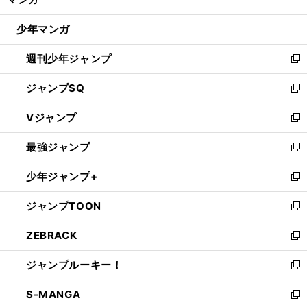
ド
閉
ウ
じ
少年マンガ
で
る
開
週刊少年ジャンプ
く
新
し
ジャンプSQ
い
新
ウ
し
Vジャンプ
ィ
い
新
ン
ウ
し
最強ジャンプ
ド
ィ
い
新
ウ
ン
ウ
し
少年ジャンプ+
で
ド
ィ
い
新
開
ウ
ン
ウ
し
ジャンプTOON
く
で
ド
ィ
い
新
開
ウ
ン
ウ
し
ZEBRACK
く
で
ド
ィ
い
新
開
ウ
ン
ウ
し
ジャンプルーキー！
く
で
ド
ィ
い
新
開
ウ
ン
ウ
し
S-MANGA
く
で
ド
ィ
い
新