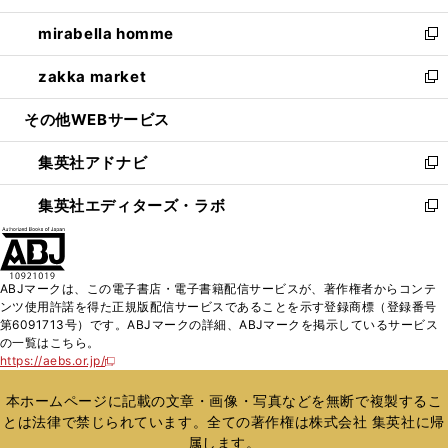
開
ウ
ン
ウ
し
mirabella homme
く
で
ド
ィ
い
新
開
ウ
ン
ウ
し
zakka market
く
で
ド
ィ
い
新
開
ウ
ン
ウ
し
その他WEBサービス
く
で
ド
ィ
い
開
ウ
ン
ウ
集英社アドナビ
く
で
ド
ィ
新
開
ウ
ン
し
集英社エディターズ・ラボ
く
で
ド
い
新
開
ウ
ウ
し
く
で
ィ
い
開
ン
ウ
ABJマークは、この電子書店・電子書籍配信サービスが、著作権者からコンテ
く
ド
ィ
ンツ使用許諾を得た正規版配信サービスであることを示す登録商標（登録番号
ウ
ン
第6091713号）です。ABJマークの詳細、ABJマークを掲示しているサービス
で
ド
の一覧はこちら。
開
ウ
https://aebs.or.jp/
新
く
で
し
い
開
本ホームページに記載の文章・画像・写真などを無断で複製するこ
ウ
く
とは法律で禁じられています。全ての著作権は株式会社 集英社に帰
ィ
属します。
ン