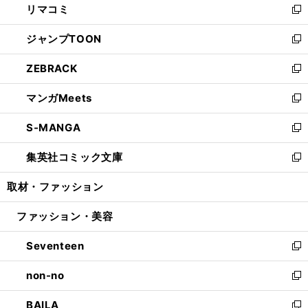
リマコミ
で
ド
ィ
い
新
開
ウ
ン
ウ
し
ジャンプTOON
く
で
ド
ィ
い
新
開
ウ
ン
ウ
し
ZEBRACK
く
で
ド
ィ
い
新
開
ウ
ン
ウ
し
マンガMeets
く
で
ド
ィ
い
新
開
ウ
ン
ウ
し
S-MANGA
く
で
ド
ィ
い
新
開
ウ
ン
ウ
し
集英社コミック文庫
く
で
ド
ィ
い
新
開
ウ
ン
ウ
し
取材・ファッション
く
で
ド
ィ
い
開
ウ
ン
ウ
ファッション・美容
く
で
ド
ィ
開
ウ
ン
Seventeen
く
で
ド
新
開
ウ
し
non-no
く
で
い
新
開
ウ
し
BAILA
く
ィ
い
新