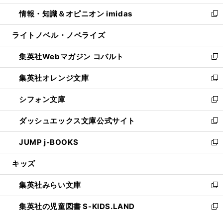
開
ウ
ン
ウ
し
情報・知識＆オピニオン imidas
く
で
ド
ィ
い
新
開
ウ
ン
ウ
し
ライトノベル・ノベライズ
く
で
ド
ィ
い
開
ウ
ン
ウ
集英社Webマガジン コバルト
く
で
ド
ィ
新
開
ウ
ン
し
集英社オレンジ文庫
く
で
ド
い
新
開
ウ
ウ
し
シフォン文庫
く
で
ィ
い
新
開
ン
ウ
し
ダッシュエックス文庫公式サイト
く
ド
ィ
い
新
ウ
ン
ウ
し
JUMP j-BOOKS
で
ド
ィ
い
新
開
ウ
ン
ウ
し
キッズ
く
で
ド
ィ
い
開
ウ
ン
ウ
集英社みらい文庫
く
で
ド
ィ
新
開
ウ
ン
し
集英社の児童図書 S-KIDS.LAND
く
で
ド
い
新
開
ウ
ウ
し