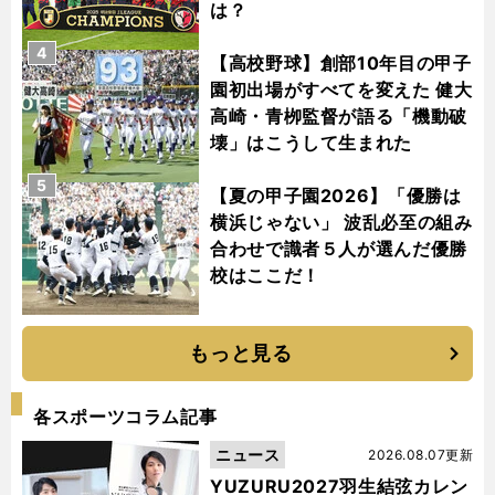
は？
4
【高校野球】創部10年目の甲子
園初出場がすべてを変えた 健大
高崎・青栁監督が語る「機動破
壊」はこうして生まれた
5
【夏の甲子園2026】「優勝は
横浜じゃない」 波乱必至の組み
合わせで識者５人が選んだ優勝
校はここだ！
もっと見る
各スポーツコラム記事
ニュース
2026.08.07更新
YUZURU2027羽生結弦カレン