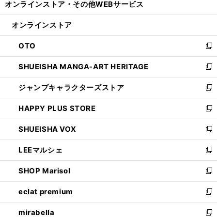
オンラインストア・
その他WEBサービス
く
で
ィ
い
開
ン
ウ
オンラインストア
く
ド
ィ
ウ
ン
OTO
で
ド
新
開
ウ
し
SHUEISHA MANGA-ART HERITAGE
く
で
い
新
開
ウ
し
ジャンプキャラクターズストア
く
ィ
い
新
ン
ウ
し
HAPPY PLUS STORE
ド
ィ
い
新
ウ
ン
ウ
し
SHUEISHA VOX
で
ド
ィ
い
新
開
ウ
ン
ウ
し
LEEマルシェ
く
で
ド
ィ
い
新
開
ウ
ン
ウ
し
SHOP Marisol
く
で
ド
ィ
い
新
開
ウ
ン
ウ
し
eclat premium
く
で
ド
ィ
い
新
開
ウ
ン
ウ
し
mirabella
く
で
ド
ィ
い
新