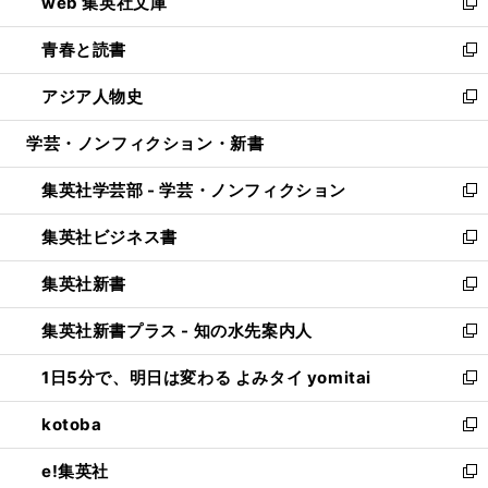
web 集英社文庫
ド
ィ
い
新
ウ
ン
ウ
し
青春と読書
で
ド
ィ
い
新
開
ウ
ン
ウ
し
アジア人物史
く
で
ド
ィ
い
新
開
ウ
ン
ウ
し
学芸・ノンフィクション・新書
く
で
ド
ィ
い
開
ウ
ン
ウ
集英社学芸部 - 学芸・ノンフィクション
く
で
ド
ィ
新
開
ウ
ン
し
集英社ビジネス書
く
で
ド
い
新
開
ウ
ウ
し
集英社新書
く
で
ィ
い
新
開
ン
ウ
し
集英社新書プラス - 知の水先案内人
く
ド
ィ
い
新
ウ
ン
ウ
し
1日5分で、明日は変わる よみタイ yomitai
で
ド
ィ
い
新
開
ウ
ン
ウ
し
kotoba
く
で
ド
ィ
い
新
開
ウ
ン
ウ
し
e!集英社
く
で
ド
ィ
い
新