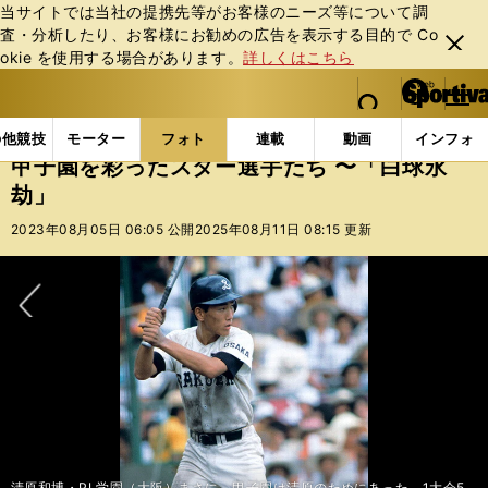
当サイトでは当社の提携先等がお客様のニーズ等について調
査・分析したり、お客様にお勧めの広告を表⽰する⽬的で Co
閉じ
okie を使⽤する場合があります。
詳しくはこちら
る
マイペ
web Sportiva (webスポルティーバ)
検索
メニュ
we
ー
フォトギャラリー
コラムフォト
甲子園を彩ったスタ
b
ジ
の他競技
モーター
フォト
連載
動画
インフォ
ス
甲子園を彩ったスター選手たち 〜「白球永
ポ
劫」
ル
テ
2023年08月05日 06:05 公開
2025年08月11日 08:15 更新
ィ
ー
バ
次へ
清原和博・PL学園（大阪）まさに、甲子園は清原のためにあった。1大会5