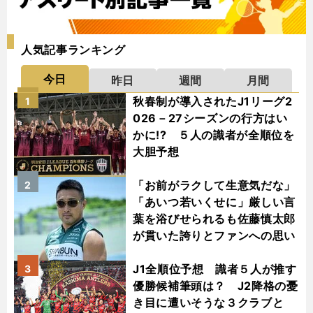
人気記事ランキング
今日
昨日
週間
月間
秋春制が導入されたJ1リーグ2
1
026－27シーズンの行方はい
かに!? ５人の識者が全順位を
大胆予想
「お前がラクして生意気だな」
2
「あいつ若いくせに」厳しい言
葉を浴びせられるも佐藤慎太郎
が貫いた誇りとファンへの思い
J1全順位予想 識者５人が推す
3
優勝候補筆頭は？ J2降格の憂
き目に遭いそうな３クラブと