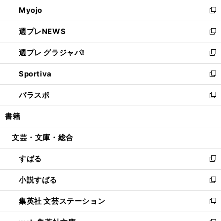
ン
ウ
Myojo
く
で
ド
ィ
新
開
ウ
ン
し
週プレNEWS
く
で
ド
い
新
開
ウ
ウ
し
週プレ グラジャパ!
く
で
ィ
い
新
開
ン
ウ
し
Sportiva
く
ド
ィ
い
新
ウ
ン
ウ
し
パラスポ
で
ド
ィ
い
新
開
ウ
ン
ウ
し
書籍
く
で
ド
ィ
い
開
ウ
ン
ウ
文芸・文庫・総合
く
で
ド
ィ
開
ウ
ン
すばる
く
で
ド
新
開
ウ
し
小説すばる
く
で
い
新
開
ウ
し
集英社 文芸ステーション
く
ィ
い
新
ン
ウ
し