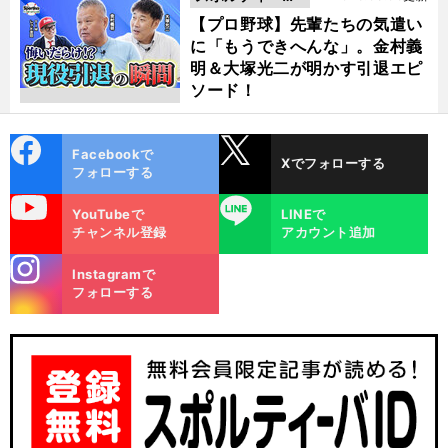
動画
【プロ野球】先輩たちの気遣い
に「もうできへんな」。金村義
明＆大塚光二が明かす引退エピ
ソード！
cebo
X
Facebookで
Xでフォローする
ok
フォローする
uTube
LINE
YouTubeで
LINEで
チャンネル登録
アカウント追加
stagra
Instagramで
m
フォローする