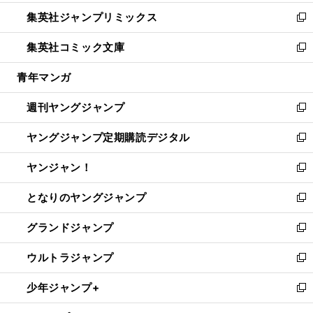
開
ウ
ン
ウ
し
集英社ジャンプリミックス
く
で
ド
ィ
い
新
開
ウ
ン
ウ
し
集英社コミック文庫
く
で
ド
ィ
い
新
開
ウ
ン
ウ
し
青年マンガ
く
で
ド
ィ
い
開
ウ
ン
ウ
週刊ヤングジャンプ
く
で
ド
ィ
新
開
ウ
ン
し
ヤングジャンプ定期購読デジタル
く
で
ド
い
新
開
ウ
ウ
し
ヤンジャン！
く
で
ィ
い
新
開
ン
ウ
し
となりのヤングジャンプ
く
ド
ィ
い
新
ウ
ン
ウ
し
グランドジャンプ
で
ド
ィ
い
新
開
ウ
ン
ウ
し
ウルトラジャンプ
く
で
ド
ィ
い
新
開
ウ
ン
ウ
し
少年ジャンプ+
く
で
ド
ィ
い
新
開
ウ
ン
ウ
し