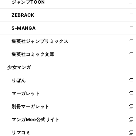
ジャンプTOON
く
で
ド
ィ
い
新
開
ウ
ン
ウ
し
ZEBRACK
く
で
ド
ィ
い
新
開
ウ
ン
ウ
し
S-MANGA
く
で
ド
ィ
い
新
開
ウ
ン
ウ
し
集英社ジャンプリミックス
く
で
ド
ィ
い
新
開
ウ
ン
ウ
し
集英社コミック文庫
く
で
ド
ィ
い
新
開
ウ
ン
ウ
し
少女マンガ
く
で
ド
ィ
い
開
ウ
ン
ウ
りぼん
く
で
ド
ィ
新
開
ウ
ン
し
マーガレット
く
で
ド
い
新
開
ウ
ウ
し
別冊マーガレット
く
で
ィ
い
新
開
ン
ウ
し
マンガMee公式サイト
く
ド
ィ
い
新
ウ
ン
ウ
し
リマコミ
で
ド
ィ
い
新