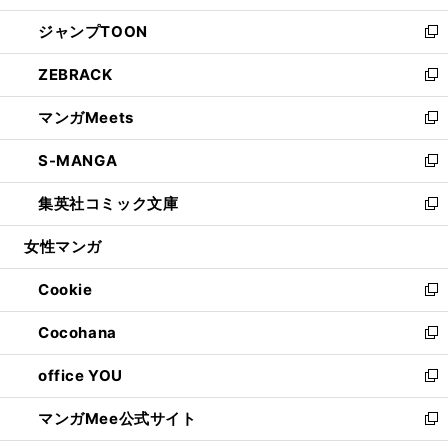
開
ウ
ン
ウ
し
ジャンプTOON
く
で
ド
ィ
い
新
開
ウ
ン
ウ
し
ZEBRACK
く
で
ド
ィ
い
新
開
ウ
ン
ウ
し
マンガMeets
く
で
ド
ィ
い
新
開
ウ
ン
ウ
し
S-MANGA
く
で
ド
ィ
い
新
開
ウ
ン
ウ
し
集英社コミック文庫
く
で
ド
ィ
い
新
開
ウ
ン
ウ
し
女性マンガ
く
で
ド
ィ
い
開
ウ
ン
ウ
Cookie
く
で
ド
ィ
新
開
ウ
ン
し
Cocohana
く
で
ド
い
新
開
ウ
ウ
し
office YOU
く
で
ィ
い
新
開
ン
ウ
し
マンガMee公式サイト
く
ド
ィ
い
新
ウ
ン
ウ
し