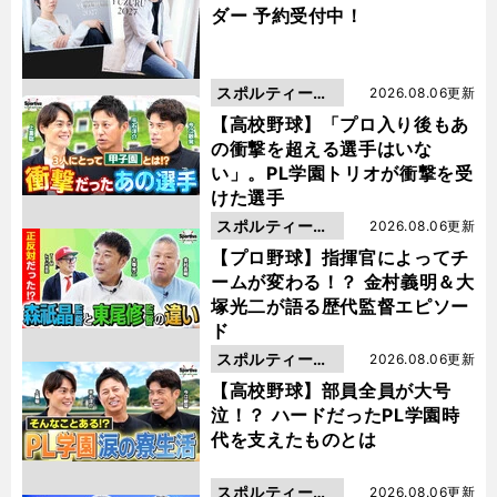
ダー 予約受付中！
スポルティーバ
2026.08.06更新
動画
【高校野球】「プロ入り後もあ
の衝撃を超える選手はいな
い」。PL学園トリオが衝撃を受
けた選手
スポルティーバ
2026.08.06更新
動画
【プロ野球】指揮官によってチ
ームが変わる！？ 金村義明＆大
塚光二が語る歴代監督エピソー
ド
スポルティーバ
2026.08.06更新
動画
【高校野球】部員全員が大号
泣！？ ハードだったPL学園時
代を支えたものとは
スポルティーバ
2026.08.06更新