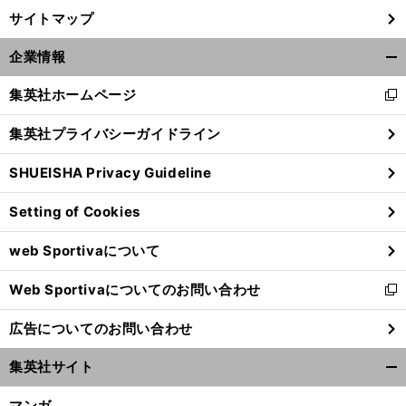
サイトマップ
企業情報
開
く/
集英社ホームページ
新
閉
し
じ
集英社プライバシーガイドライン
い
る
ウ
SHUEISHA Privacy Guideline
ィ
ン
Setting of Cookies
ド
ウ
web Sportivaについて
で
開
Web Sportivaについてのお問い合わせ
く
新
し
広告についてのお問い合わせ
い
ウ
集英社サイト
ィ
開
ン
く/
マンガ