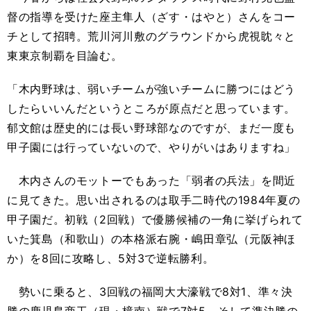
督の指導を受けた座主隼人（ざす・はやと）さんをコー
チとして招聘。荒川河川敷のグラウンドから虎視眈々と
東東京制覇を目論む。
「木内野球は、弱いチームが強いチームに勝つにはどう
したらいいんだというところが原点だと思っています。
郁文館は歴史的には長い野球部なのですが、まだ一度も
甲子園には行っていないので、やりがいはありますね」
木内さんのモットーでもあった「弱者の兵法」を間近
に見てきた。思い出されるのは取手二時代の1984年夏の
甲子園だ。初戦（2回戦）で優勝候補の一角に挙げられて
いた箕島（和歌山）の本格派右腕・嶋田章弘（元阪神ほ
か）を8回に攻略し、5対3で逆転勝利。
勢いに乗ると、3回戦の福岡大大濠戦で8対1、準々決