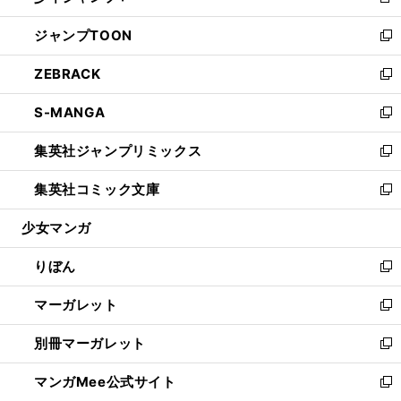
新
開
ウ
ン
ウ
し
ジャンプTOON
く
で
ド
ィ
い
新
開
ウ
ン
ウ
し
ZEBRACK
く
で
ド
ィ
い
新
開
ウ
ン
ウ
し
S-MANGA
く
で
ド
ィ
い
新
開
ウ
ン
ウ
し
集英社ジャンプリミックス
く
で
ド
ィ
い
新
開
ウ
ン
ウ
し
集英社コミック文庫
く
で
ド
ィ
い
新
開
ウ
ン
ウ
し
少女マンガ
く
で
ド
ィ
い
開
ウ
ン
ウ
りぼん
く
で
ド
ィ
新
開
ウ
ン
し
マーガレット
く
で
ド
い
新
開
ウ
ウ
し
別冊マーガレット
く
で
ィ
い
新
開
ン
ウ
し
マンガMee公式サイト
く
ド
ィ
い
新