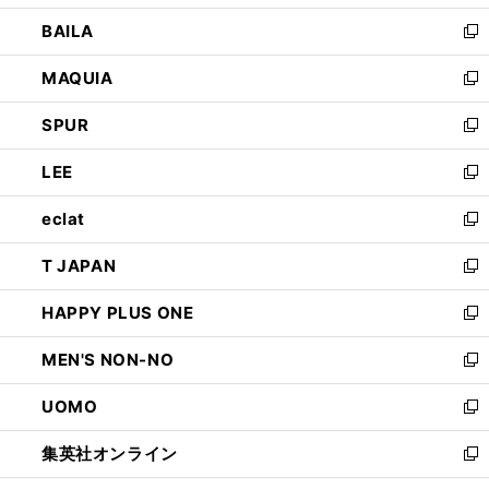
開
ウ
し
BAILA
く
ィ
い
新
ン
ウ
し
MAQUIA
ド
ィ
い
新
ウ
ン
ウ
し
SPUR
で
ド
ィ
い
新
開
ウ
ン
ウ
し
LEE
く
で
ド
ィ
い
新
開
ウ
ン
ウ
し
eclat
く
で
ド
ィ
い
新
開
ウ
ン
ウ
し
T JAPAN
く
で
ド
ィ
い
新
開
ウ
ン
ウ
し
HAPPY PLUS ONE
く
で
ド
ィ
い
新
開
ウ
ン
ウ
し
MEN'S NON-NO
く
で
ド
ィ
い
新
開
ウ
ン
ウ
し
UOMO
く
で
ド
ィ
い
新
開
ウ
ン
ウ
し
集英社オンライン
く
で
ド
ィ
い
新
開
ウ
ン
ウ
し