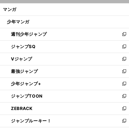
ン
く/
マンガ
ド
閉
ウ
じ
少年マンガ
で
る
開
週刊少年ジャンプ
く
新
し
ジャンプSQ
い
新
ウ
し
Vジャンプ
ィ
い
新
ン
ウ
し
最強ジャンプ
ド
ィ
い
新
ウ
ン
ウ
し
少年ジャンプ+
で
ド
ィ
い
新
開
ウ
ン
ウ
し
ジャンプTOON
く
で
ド
ィ
い
新
開
ウ
ン
ウ
し
ZEBRACK
く
で
ド
ィ
い
新
開
ウ
ン
ウ
し
ジャンプルーキー！
く
で
ド
ィ
い
新
開
ウ
ン
ウ
し