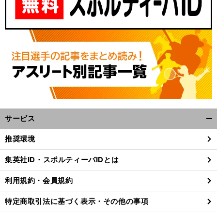
・
プ
.
前
へ
サービス
開
く/
推奨環境
閉
じ
集英社ID・スポルティーバIDとは
る
利用規約・会員規約
特定商取引法に基づく表示・その他の事項