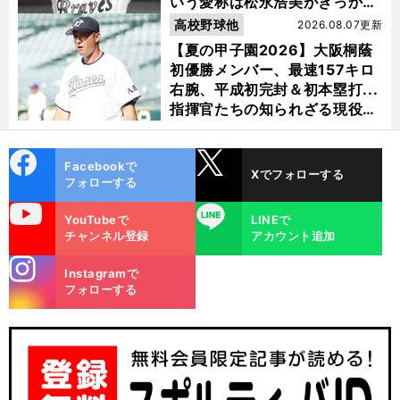
いう愛称は松永浩美がきっか
け？
高校野球他
2026.08.07更新
【夏の甲子園2026】大阪桐蔭
初優勝メンバー、最速157キロ
右腕、平成初完封＆初本塁打...
指揮官たちの知られざる現役時
代
cebo
X
Facebookで
Xでフォローする
ok
フォローする
uTube
LINE
YouTubeで
LINEで
チャンネル登録
アカウント追加
stagra
Instagramで
m
フォローする