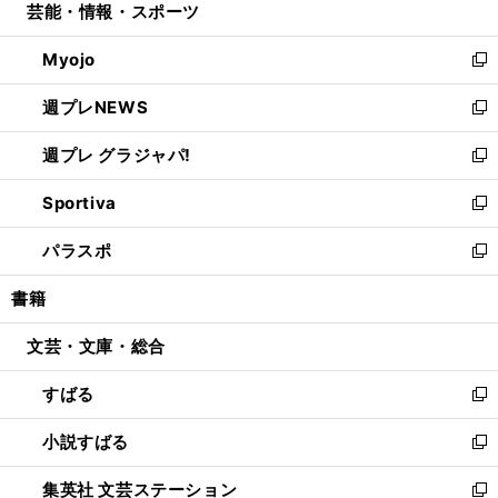
芸能・情報・スポーツ
く
で
ド
ィ
い
開
ウ
ン
ウ
Myojo
く
で
ド
ィ
新
開
ウ
ン
し
週プレNEWS
く
で
ド
い
新
開
ウ
ウ
し
週プレ グラジャパ!
く
で
ィ
い
新
開
ン
ウ
し
Sportiva
く
ド
ィ
い
新
ウ
ン
ウ
し
パラスポ
で
ド
ィ
い
新
開
ウ
ン
ウ
し
書籍
く
で
ド
ィ
い
開
ウ
ン
ウ
文芸・文庫・総合
く
で
ド
ィ
開
ウ
ン
すばる
く
で
ド
新
開
ウ
し
小説すばる
く
で
い
新
開
ウ
し
集英社 文芸ステーション
く
ィ
い
新