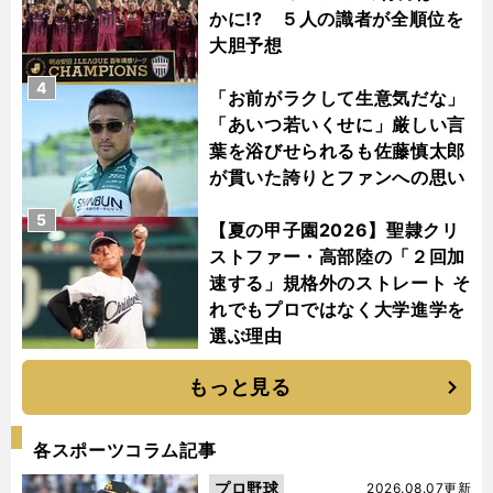
かに!? ５人の識者が全順位を
大胆予想
4
「お前がラクして生意気だな」
「あいつ若いくせに」厳しい言
葉を浴びせられるも佐藤慎太郎
が貫いた誇りとファンへの思い
5
【夏の甲子園2026】聖隷クリ
ストファー・高部陸の「２回加
速する」規格外のストレート そ
れでもプロではなく大学進学を
選ぶ理由
もっと見る
各スポーツコラム記事
プロ野球
2026.08.07更新