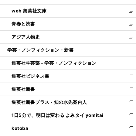
ン
ウ
し
web 集英社文庫
ド
ィ
い
新
ウ
ン
ウ
し
青春と読書
で
ド
ィ
い
新
開
ウ
ン
ウ
し
アジア人物史
く
で
ド
ィ
い
新
開
ウ
ン
ウ
し
学芸・ノンフィクション・新書
く
で
ド
ィ
い
開
ウ
ン
ウ
集英社学芸部 - 学芸・ノンフィクション
く
で
ド
ィ
新
開
ウ
ン
し
集英社ビジネス書
く
で
ド
い
新
開
ウ
ウ
し
集英社新書
く
で
ィ
い
新
開
ン
ウ
し
集英社新書プラス - 知の水先案内人
く
ド
ィ
い
新
ウ
ン
ウ
し
1日5分で、明日は変わる よみタイ yomitai
で
ド
ィ
い
新
開
ウ
ン
ウ
し
kotoba
く
で
ド
ィ
い
新
開
ウ
ン
ウ
し