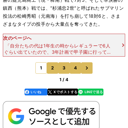
勝の鹿児島商工（現・樟南）戦で7対5、そして準決勝の
鎮西（熊本）戦では、"杉浦忠2世"と呼ばれたサブマリン
投法の松崎秀昭（元南海）を打ち崩して18対6と、さま
ざまなタイプの投手から大量点を奪ってきた。
次のページへ
「自分たちの代は1年生の時からレギュラーで6人
ぐらい出ていたので、3年計画で甲子園に行って上
位を目指そうというのがあったと思います。木内監
督はチーム内で左右の横手投げや下手投げなど、全
次
1
2
3
4
のページへ
員違うタイプを揃
1 / 4
いいね
Xでポストする
LINEで送る
line
faceboo
x
k