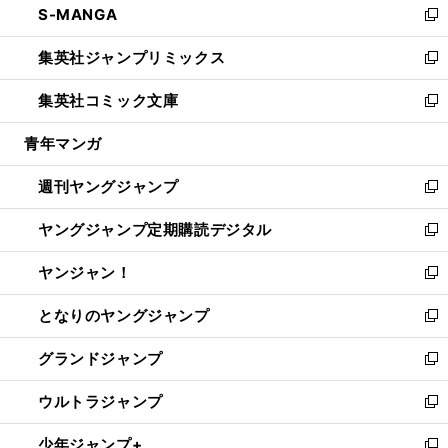
S-MANGA
く
で
ド
ィ
い
新
開
ウ
ン
ウ
し
集英社ジャンプリミックス
く
で
ド
ィ
い
新
開
ウ
ン
ウ
し
集英社コミック文庫
く
で
ド
ィ
い
新
開
ウ
ン
ウ
し
青年マンガ
く
で
ド
ィ
い
開
ウ
ン
ウ
週刊ヤングジャンプ
く
で
ド
ィ
新
開
ウ
ン
し
ヤングジャンプ定期購読デジタル
く
で
ド
い
新
開
ウ
ウ
し
ヤンジャン！
く
で
ィ
い
新
開
ン
ウ
し
となりのヤングジャンプ
く
ド
ィ
い
新
ウ
ン
ウ
し
グランドジャンプ
で
ド
ィ
い
新
開
ウ
ン
ウ
し
ウルトラジャンプ
く
で
ド
ィ
い
新
開
ウ
ン
ウ
し
少年ジャンプ+
く
で
ド
ィ
い