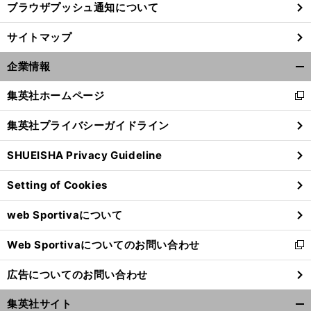
ブラウザプッシュ通知について
サイトマップ
企業情報
開
く/
集英社ホームページ
新
閉
し
じ
集英社プライバシーガイドライン
い
る
ウ
SHUEISHA Privacy Guideline
ィ
ン
Setting of Cookies
ド
ウ
web Sportivaについて
で
開
Web Sportivaについてのお問い合わせ
く
新
し
広告についてのお問い合わせ
い
ウ
集英社サイト
ィ
開