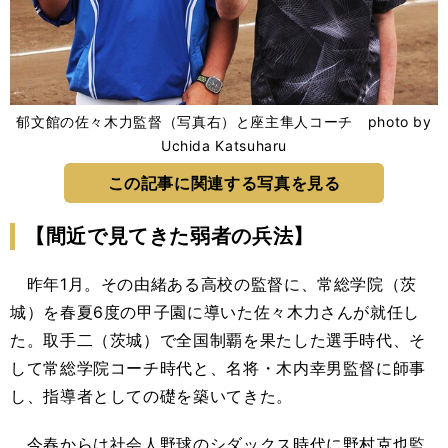
郁文館の佐々木力監督（写真右）と座主隼人コーチ photo by
Uchida Katsuharu
この記事に関連する写真を見る
【間近で見てきた弱者の兵法】
昨年1月。その由緒ある高校の監督に、常総学院（茨
城）を春夏6度の甲子園に導いた佐々木力さんが就任し
た。取手二（茨城）で全国制覇を果たした選手時代、そ
して常総学院コーチ時代と、名将・木内幸男監督に師事
し、指導者としての礎を築いてきた。
今春からは社会人野球のシダックス時代に野村克也監