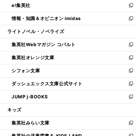
e!集英社
く
で
ド
ィ
い
新
開
ウ
ン
ウ
し
情報・知識＆オピニオン imidas
く
で
ド
ィ
い
新
開
ウ
ン
ウ
し
ライトノベル・ノベライズ
く
で
ド
ィ
い
開
ウ
ン
ウ
集英社Webマガジン コバルト
く
で
ド
ィ
新
開
ウ
ン
し
集英社オレンジ文庫
く
で
ド
い
新
開
ウ
ウ
し
シフォン文庫
く
で
ィ
い
新
開
ン
ウ
し
ダッシュエックス文庫公式サイト
く
ド
ィ
い
新
ウ
ン
ウ
し
JUMP j-BOOKS
で
ド
ィ
い
新
開
ウ
ン
ウ
し
キッズ
く
で
ド
ィ
い
開
ウ
ン
ウ
集英社みらい文庫
く
で
ド
ィ
新
開
ウ
ン
し
集英社の児童図書 S-KIDS.LAND
く
で