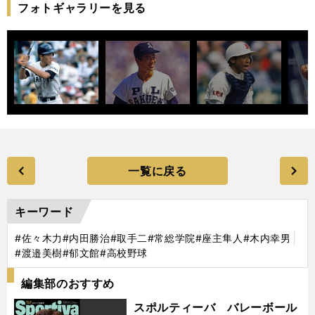
フォトギャラリーを見る
一覧に戻る
キーワード
#佐々木力
#内田勝治
#取手二
#常総学院
#座主隼人
#木内幸男
#渡邉美樹
#郁文館
#高校野球
編集部のおすすめ
スポルティーバ バレーボール