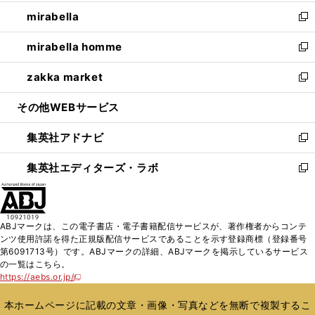
開
ウ
ン
ウ
し
mirabella
く
で
ド
ィ
い
新
開
ウ
ン
ウ
し
mirabella homme
く
で
ド
ィ
い
新
開
ウ
ン
ウ
し
zakka market
く
で
ド
ィ
い
新
開
ウ
ン
ウ
し
その他WEBサービス
く
で
ド
ィ
い
開
ウ
ン
ウ
集英社アドナビ
く
で
ド
ィ
新
開
ウ
ン
し
集英社エディターズ・ラボ
く
で
ド
い
新
開
ウ
ウ
し
く
で
ィ
い
開
ン
ウ
ABJマークは、この電子書店・電子書籍配信サービスが、著作権者からコンテ
く
ド
ィ
ンツ使用許諾を得た正規版配信サービスであることを示す登録商標（登録番号
ウ
ン
第6091713号）です。ABJマークの詳細、ABJマークを掲示しているサービス
で
ド
の一覧はこちら。
開
ウ
https://aebs.or.jp/
新
く
で
し
い
開
本ホームページに記載の文章・画像・写真などを無断で複製するこ
ウ