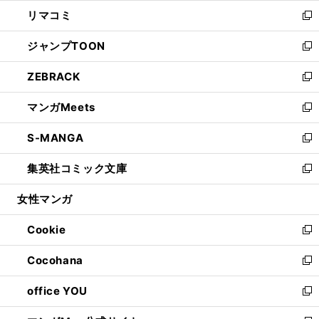
ウ
ン
ウ
し
リマコミ
で
ド
ィ
い
新
開
ウ
ン
ウ
し
ジャンプTOON
く
で
ド
ィ
い
新
開
ウ
ン
ウ
し
ZEBRACK
く
で
ド
ィ
い
新
開
ウ
ン
ウ
し
マンガMeets
く
で
ド
ィ
い
新
開
ウ
ン
ウ
し
S-MANGA
く
で
ド
ィ
い
新
開
ウ
ン
ウ
し
集英社コミック文庫
く
で
ド
ィ
い
新
開
ウ
ン
ウ
し
女性マンガ
く
で
ド
ィ
い
開
ウ
ン
ウ
Cookie
く
で
ド
ィ
新
開
ウ
ン
し
Cocohana
く
で
ド
い
新
開
ウ
ウ
し
office YOU
く
で
ィ
い
新
開
ン
ウ
し