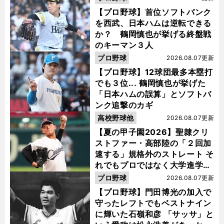
【プロ野球】首位ソフトバンク
を西武、日本ハムは逆転できる
か？ 鶴岡慎也が挙げる終盤戦
のキーマン３人
プロ野球
2026.08.07更新
【プロ野球】12球団最多本塁打
でも３位... 鶴岡慎也が挙げた
「日本ハムの誤算」とソフトバ
ンク追撃のカギ
高校野球他
2026.08.07更新
【夏の甲子園2026】聖隷クリ
ストファー・高部陸の「２回加
速する」規格外のストレート そ
れでもプロではなく大学進学を
選ぶ理由
プロ野球
2026.08.07更新
【プロ野球】門田博光の加入で
守ったレフトでもベストナイン
に輝いた石嶺和彦 「サッサ」と