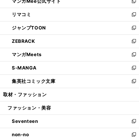
マンガMee公式サイト
く
ド
ィ
い
新
ウ
ン
ウ
し
リマコミ
で
ド
ィ
い
新
開
ウ
ン
ウ
し
ジャンプTOON
く
で
ド
ィ
い
新
開
ウ
ン
ウ
し
ZEBRACK
く
で
ド
ィ
い
新
開
ウ
ン
ウ
し
マンガMeets
く
で
ド
ィ
い
新
開
ウ
ン
ウ
し
S-MANGA
く
で
ド
ィ
い
新
開
ウ
ン
ウ
し
集英社コミック文庫
く
で
ド
ィ
い
新
開
ウ
ン
ウ
し
取材・ファッション
く
で
ド
ィ
い
開
ウ
ン
ウ
ファッション・美容
く
で
ド
ィ
開
ウ
ン
Seventeen
く
で
ド
新
開
ウ
し
non-no
く
で
い
新