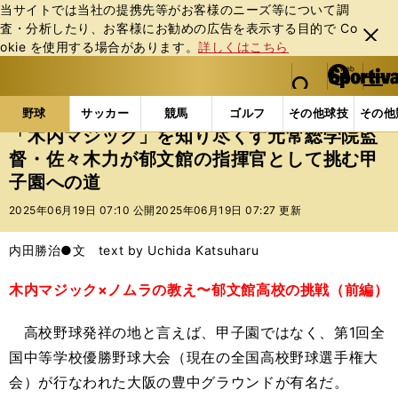
当サイトでは当社の提携先等がお客様のニーズ等について調
査・分析したり、お客様にお勧めの広告を表⽰する⽬的で Co
閉じ
okie を使⽤する場合があります。
詳しくはこちら
る
マイペ
web Sportiva (webスポルティーバ)
検索
メニュ
we
ー
野球の記事一覧
高校野球他
「木内マジック」を知
b
ジ
野球
サッカー
競馬
ゴルフ
その他球技
その他
ス
「木内マジック」を知り尽くす元常総学院監
ポ
督・佐々木力が郁文館の指揮官として挑む甲
ル
子園への道
テ
ィ
2025年06月19日 07:10 公開
2025年06月19日 07:27 更新
ー
バ
内田勝治●文 text by Uchida Katsuharu
木内マジック×ノムラの教え〜郁文館高校の挑戦（前編）
高校野球発祥の地と言えば、甲子園ではなく、第1回全
国中等学校優勝野球大会（現在の全国高校野球選手権大
会）が行なわれた大阪の豊中グラウンドが有名だ。