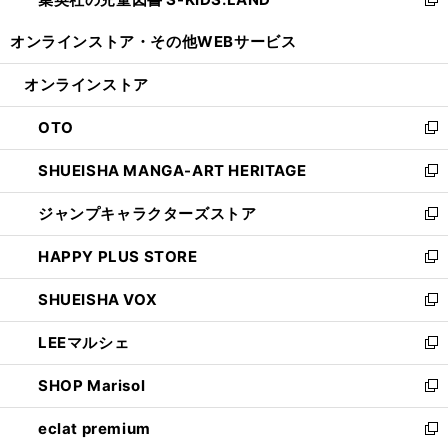
ド
い
新
開
ウ
ウ
し
オンラインストア・
その他WEBサービス
く
で
ィ
い
開
ン
ウ
オンラインストア
く
ド
ィ
ウ
ン
OTO
で
ド
新
開
ウ
し
SHUEISHA MANGA-ART HERITAGE
く
で
い
新
開
ウ
し
ジャンプキャラクターズストア
く
ィ
い
新
ン
ウ
し
HAPPY PLUS STORE
ド
ィ
い
新
ウ
ン
ウ
し
SHUEISHA VOX
で
ド
ィ
い
新
開
ウ
ン
ウ
し
LEEマルシェ
く
で
ド
ィ
い
新
開
ウ
ン
ウ
し
SHOP Marisol
く
で
ド
ィ
い
新
開
ウ
ン
ウ
し
eclat premium
く
で
ド
ィ
い
新