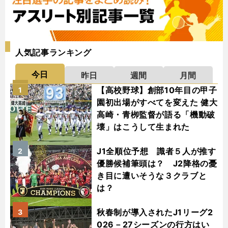
人気記事ランキング
今日
昨日
週間
月間
【高校野球】創部10年目の甲子
1
園初出場がすべてを変えた 健大
高崎・青栁監督が語る「機動破
壊」はこうして生まれた
J1全順位予想 識者５人が推す
2
優勝候補筆頭は？ J2降格の憂
き目に遭いそうな３クラブと
は？
秋春制が導入されたJ1リーグ2
3
026－27シーズンの行方はい