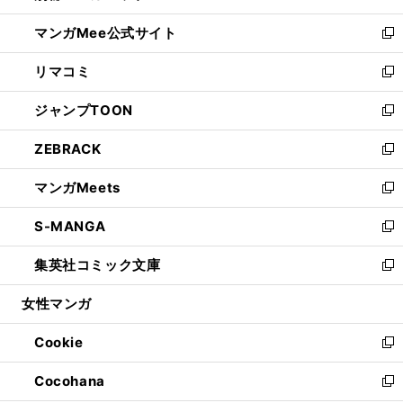
開
ン
ウ
し
マンガMee公式サイト
く
ド
ィ
い
新
ウ
ン
ウ
し
リマコミ
で
ド
ィ
い
新
開
ウ
ン
ウ
し
ジャンプTOON
く
で
ド
ィ
い
新
開
ウ
ン
ウ
し
ZEBRACK
く
で
ド
ィ
い
新
開
ウ
ン
ウ
し
マンガMeets
く
で
ド
ィ
い
新
開
ウ
ン
ウ
し
S-MANGA
く
で
ド
ィ
い
新
開
ウ
ン
ウ
し
集英社コミック文庫
く
で
ド
ィ
い
新
開
ウ
ン
ウ
し
女性マンガ
く
で
ド
ィ
い
開
ウ
ン
ウ
Cookie
く
で
ド
ィ
新
開
ウ
ン
し
Cocohana
く
で
ド
い
新
開
ウ
ウ