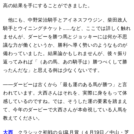
高の結果を手にすることができました。
他にも、中野栄治騎手とアイネスフウジン、柴田政人
騎手とウイニングチケット......など、ここでは詳しく触れ
ませんが、ダービーを勝つ馬とジョッキーには何か不思
議な力が働くというか、勝利へ導く勢いのようなものが
備わっていました。結果論かもしれませんが、後々振り
返ってみれば「（あの馬、あの騎手は）勝つべくして勝
ったんだな」と思える例は少なくないです。
――ダービーは古くから「最も運のある馬が勝つ」と言
われています。大西さんはそれを、実際に身をもって体
感しているのですね。では、そうした運の要素を踏まえ
て、今年のダービーで大西さんが本命視している人馬を
教えてください。
大西
クラシック初戦のＧⅠ皐月賞（４月19日／中山・芝