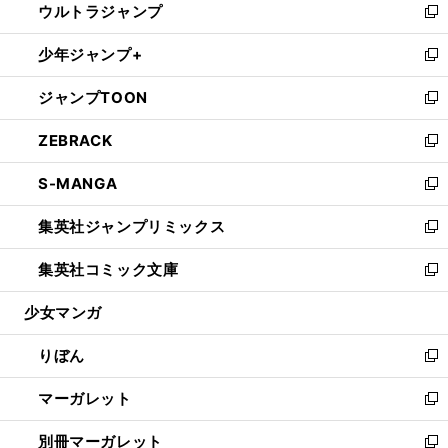
ウルトラジャンプ
く
で
ド
ィ
い
新
開
ウ
ン
ウ
し
少年ジャンプ+
く
で
ド
ィ
い
新
開
ウ
ン
ウ
し
ジャンプTOON
く
で
ド
ィ
い
新
開
ウ
ン
ウ
し
ZEBRACK
く
で
ド
ィ
い
新
開
ウ
ン
ウ
し
S-MANGA
く
で
ド
ィ
い
新
開
ウ
ン
ウ
し
集英社ジャンプリミックス
く
で
ド
ィ
い
新
開
ウ
ン
ウ
し
集英社コミック文庫
く
で
ド
ィ
い
新
開
ウ
ン
ウ
し
少女マンガ
く
で
ド
ィ
い
開
ウ
ン
ウ
りぼん
く
で
ド
ィ
新
開
ウ
ン
し
マーガレット
く
で
ド
い
新
開
ウ
ウ
し
別冊マーガレット
く
で
ィ
い
新