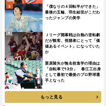
「僕なりの４回転半ができた」
3
最後の五輪、羽生結弦がこだわ
ったジャンプの美学
4
Ｊリーグ開幕戦は白熱の逆転劇
だが観客、視聴者にとって「価
値あるイベント」になっていた
か
5
栗原陵矢が無名校進学の理由は
「自転車で13分」 春江工出身
として最初で最後のプロ野球選
手となった
もっと見る