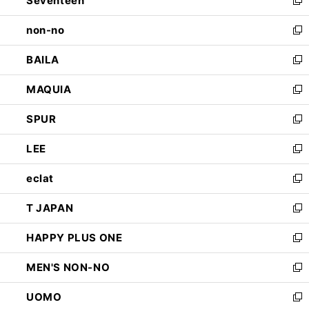
Seventeen
で
ド
新
開
ウ
し
non-no
く
で
い
新
開
ウ
し
BAILA
く
ィ
い
新
ン
ウ
し
MAQUIA
ド
ィ
い
新
ウ
ン
ウ
し
SPUR
で
ド
ィ
い
新
開
ウ
ン
ウ
し
LEE
く
で
ド
ィ
い
新
開
ウ
ン
ウ
し
eclat
く
で
ド
ィ
い
新
開
ウ
ン
ウ
し
T JAPAN
く
で
ド
ィ
い
新
開
ウ
ン
ウ
し
HAPPY PLUS ONE
く
で
ド
ィ
い
新
開
ウ
ン
ウ
し
MEN'S NON-NO
く
で
ド
ィ
い
新
開
ウ
ン
ウ
し
UOMO
く
で
ド
ィ
い
新