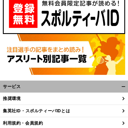
】
テ
」
前
サービス
へ
開
く/
推奨環境
閉
じ
集英社ID・スポルティーバIDとは
る
利用規約・会員規約