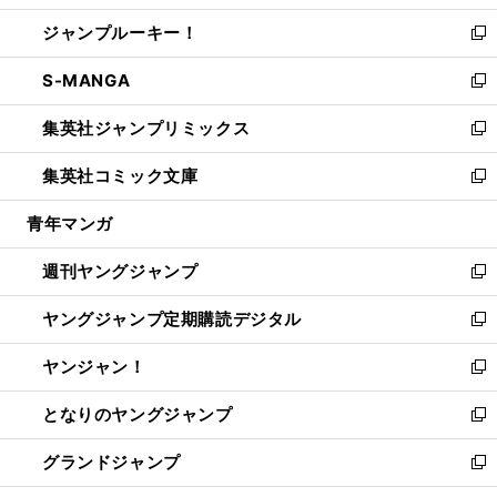
開
ウ
ン
ウ
し
ジャンプルーキー！
く
で
ド
ィ
い
新
開
ウ
ン
ウ
し
S-MANGA
く
で
ド
ィ
い
新
開
ウ
ン
ウ
し
集英社ジャンプリミックス
く
で
ド
ィ
い
新
開
ウ
ン
ウ
し
集英社コミック文庫
く
で
ド
ィ
い
新
開
ウ
ン
ウ
し
青年マンガ
く
で
ド
ィ
い
開
ウ
ン
ウ
週刊ヤングジャンプ
く
で
ド
ィ
新
開
ウ
ン
し
ヤングジャンプ定期購読デジタル
く
で
ド
い
新
開
ウ
ウ
し
ヤンジャン！
く
で
ィ
い
新
開
ン
ウ
し
となりのヤングジャンプ
く
ド
ィ
い
新
ウ
ン
ウ
し
グランドジャンプ
で
ド
ィ
い
新
開
ウ
ン
ウ
し