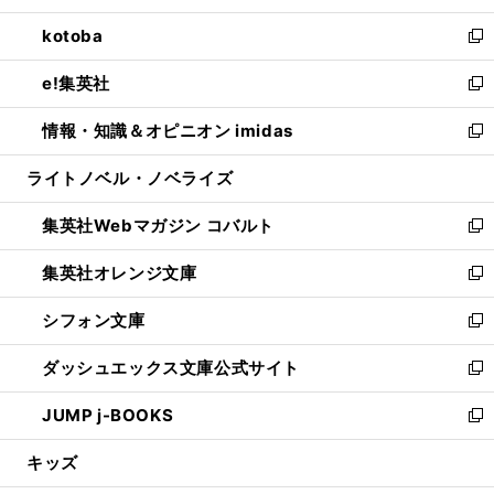
開
ウ
ン
ウ
し
kotoba
く
で
ド
ィ
い
新
開
ウ
ン
ウ
し
e!集英社
く
で
ド
ィ
い
新
開
ウ
ン
ウ
し
情報・知識＆オピニオン imidas
く
で
ド
ィ
い
新
開
ウ
ン
ウ
し
ライトノベル・ノベライズ
く
で
ド
ィ
い
開
ウ
ン
ウ
集英社Webマガジン コバルト
く
で
ド
ィ
新
開
ウ
ン
し
集英社オレンジ文庫
く
で
ド
い
新
開
ウ
ウ
し
シフォン文庫
く
で
ィ
い
新
開
ン
ウ
し
ダッシュエックス文庫公式サイト
く
ド
ィ
い
新
ウ
ン
ウ
し
JUMP j-BOOKS
で
ド
ィ
い
新
開
ウ
ン
ウ
し
キッズ
く
で
ド
ィ
い
開
ウ
ン
ウ