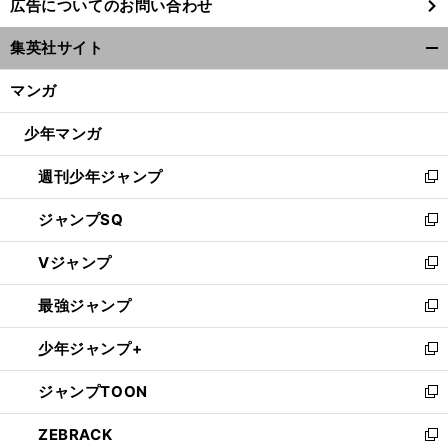
広告についてのお問い合わせ
い
ウ
集英社サイト
ィ
開
ン
く/
マンガ
ド
閉
ウ
じ
少年マンガ
で
る
開
週刊少年ジャンプ
く
新
し
ジャンプSQ
い
新
ウ
し
Vジャンプ
ィ
い
新
ン
ウ
し
最強ジャンプ
ド
ィ
い
新
ウ
ン
ウ
し
少年ジャンプ+
で
ド
ィ
い
新
開
ウ
ン
ウ
し
ジャンプTOON
く
で
ド
ィ
い
新
開
ウ
ン
ウ
し
ZEBRACK
く
で
ド
ィ
い
新