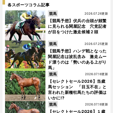
各スポーツコラム記事
競馬
2026.07.26更新
【競馬予想】伏兵の台頭が頻繁
に見られる関屋記念 穴党記者
が目をつけた激走候補２頭
競馬
2026.07.25更新
【競馬予想】ハンデ戦となった
関屋記念は波乱含み 激走ムー
ド漂うのは「勢いのある上がり
馬」
競馬
2026.07.18更新
【セレクトセール2026】当歳
馬セッション 「目玉不在」と
言われた新種牡馬たちの評価は
いかに!?
競馬
2026.07.18更新
【セレクトセール2026】１歳