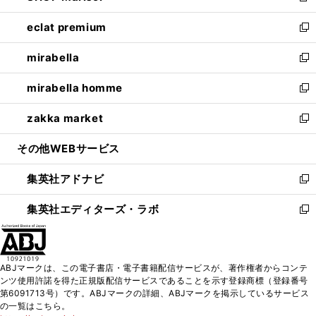
開
ウ
ン
ウ
し
eclat premium
く
で
ド
ィ
い
新
開
ウ
ン
ウ
し
mirabella
く
で
ド
ィ
い
新
開
ウ
ン
ウ
し
mirabella homme
く
で
ド
ィ
い
新
開
ウ
ン
ウ
し
zakka market
く
で
ド
ィ
い
新
開
ウ
ン
ウ
し
その他WEBサービス
く
で
ド
ィ
い
開
ウ
ン
ウ
集英社アドナビ
く
で
ド
ィ
新
開
ウ
ン
し
集英社エディターズ・ラボ
く
で
ド
い
新
開
ウ
ウ
し
く
で
ィ
い
開
ン
ウ
ABJマークは、この電子書店・電子書籍配信サービスが、著作権者からコンテ
く
ド
ィ
ンツ使用許諾を得た正規版配信サービスであることを示す登録商標（登録番号
ウ
ン
第6091713号）です。ABJマークの詳細、ABJマークを掲示しているサービス
で
ド
の一覧はこちら。
開
ウ