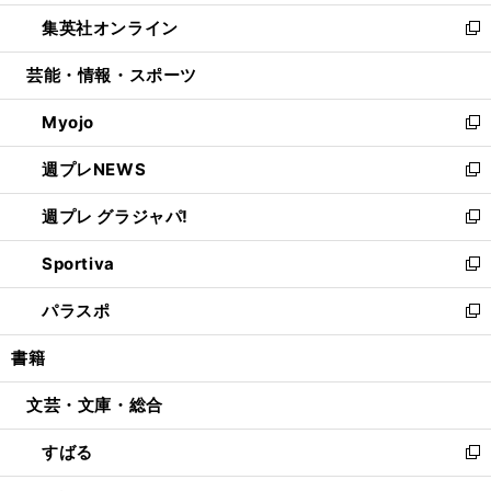
開
ウ
ン
ウ
し
集英社オンライン
く
で
ド
ィ
い
新
開
ウ
ン
ウ
し
芸能・情報・スポーツ
く
で
ド
ィ
い
開
ウ
ン
ウ
Myojo
く
で
ド
ィ
新
開
ウ
ン
し
週プレNEWS
く
で
ド
い
新
開
ウ
ウ
し
週プレ グラジャパ!
く
で
ィ
い
新
開
ン
ウ
し
Sportiva
く
ド
ィ
い
新
ウ
ン
ウ
し
パラスポ
で
ド
ィ
い
新
開
ウ
ン
ウ
し
書籍
く
で
ド
ィ
い
開
ウ
ン
ウ
文芸・文庫・総合
く
で
ド
ィ
開
ウ
ン
すばる
く
で
ド
新
開
ウ
し