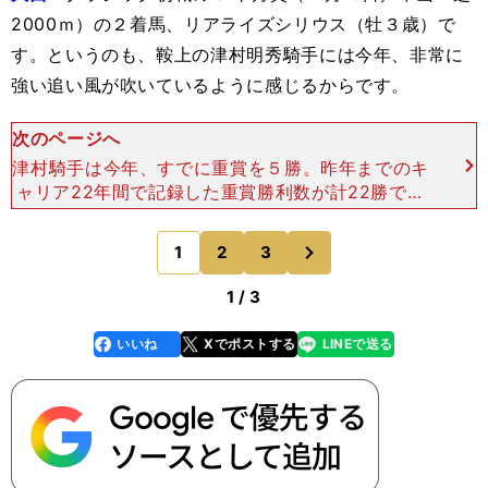
2000ｍ）の２着馬、リアライズシリウス（牡３歳）で
す。というのも、鞍上の津村明秀騎手には今年、非常に
強い追い風が吹いているように感じるからです。
次のページへ
津村騎手は今年、すでに重賞を５勝。昨年までのキ
ャリア22年間で記録した重賞勝利数が計22勝です
から、過去を上回る驚異的なペースで結果を積み上
げていることになります。そのような最高潮の時期
次
1
2
3
のページへ
に、リアライズ
1 / 3
いいね
Xでポストする
LINEで送る
line
faceboo
x
k