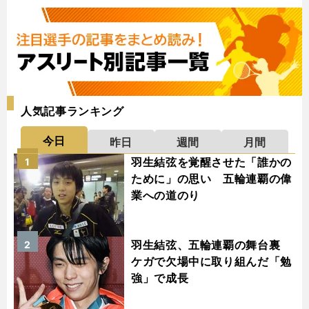
人気記事ランキング
今日
昨日
週間
月間
羽生結弦を覚醒させた「誰かの
1
ために」の思い 五輪連覇の偉
業への道のり
羽生結弦、五輪連覇の舞台裏
2
ケガで欠場中に取り組んだ「勉
強」で成長