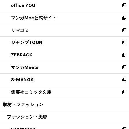
し
office YOU
く
で
ィ
い
新
開
ン
ウ
し
マンガMee公式サイト
く
ド
ィ
い
新
ウ
ン
ウ
し
リマコミ
で
ド
ィ
い
新
開
ウ
ン
ウ
し
ジャンプTOON
く
で
ド
ィ
い
新
開
ウ
ン
ウ
し
ZEBRACK
く
で
ド
ィ
い
新
開
ウ
ン
ウ
し
マンガMeets
く
で
ド
ィ
い
新
開
ウ
ン
ウ
し
S-MANGA
く
で
ド
ィ
い
新
開
ウ
ン
ウ
し
集英社コミック文庫
く
で
ド
ィ
い
新
開
ウ
ン
ウ
し
取材・ファッション
く
で
ド
ィ
い
開
ウ
ン
ウ
ファッション・美容
く
で
ド
ィ
開
ウ
ン
く