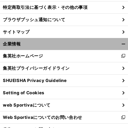
特定商取引法に基づく表示・その他の事項
ブラウザプッシュ通知について
サイトマップ
企業情報
開
く/
集英社ホームページ
新
閉
し
じ
集英社プライバシーガイドライン
い
る
ウ
SHUEISHA Privacy Guideline
ィ
ン
Setting of Cookies
ド
ウ
web Sportivaについて
で
開
Web Sportivaについてのお問い合わせ
く
新
し