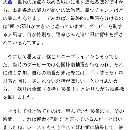
大西
世代の頂点を決める戦いに名を連ねるほどですか
ら、出走各馬の能力が高いのは当然。勝つチャンスはど
の馬にもあります。であれば、最終的に明暗を分けるの
は"運"の部分が大きいと思っています。ダービーを制す
る人馬は、何か特別な、運命じみた追い風に背中を押さ
れているんですよ。
今にして思えば、僕とサニーブライアンもそうでし
た。当時のダービーでは公開枠順抽選が行なわれ、それ
に僕も参加。自らの順番が来た際には、「（勝った）皐
月賞と同じ、揉まれない外枠がほしい」という思いか
ら、「残りは全部（８枠）18番！」と祈りながら抽選機
を回しました。
そうして引き当てたのは、望んでいた18番の玉。その
瞬間、「これは運命が"勝て"と言っているんだ」と思い
ましたね。レースでもそう信じて疑わずに騎乗して、最