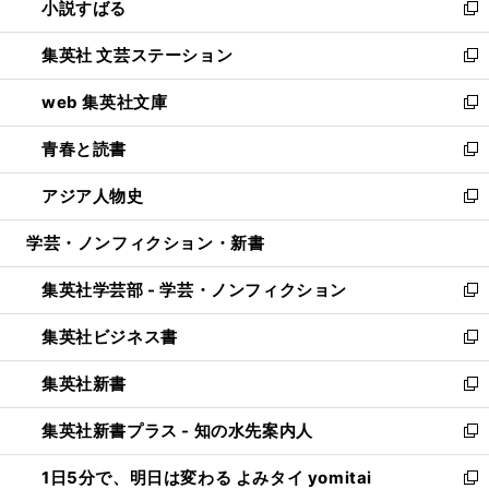
小説すばる
く
で
い
新
開
ウ
し
集英社 文芸ステーション
く
ィ
い
新
ン
ウ
し
web 集英社文庫
ド
ィ
い
新
ウ
ン
ウ
し
青春と読書
で
ド
ィ
い
新
開
ウ
ン
ウ
し
アジア人物史
く
で
ド
ィ
い
新
開
ウ
ン
ウ
し
学芸・ノンフィクション・新書
く
で
ド
ィ
い
開
ウ
ン
ウ
集英社学芸部 - 学芸・ノンフィクション
く
で
ド
ィ
新
開
ウ
ン
し
集英社ビジネス書
く
で
ド
い
新
開
ウ
ウ
し
集英社新書
く
で
ィ
い
新
開
ン
ウ
し
集英社新書プラス - 知の水先案内人
く
ド
ィ
い
新
ウ
ン
ウ
し
1日5分で、明日は変わる よみタイ yomitai
で
ド
ィ
い
新