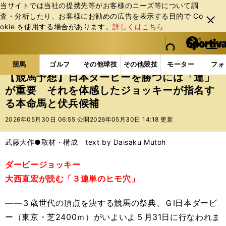
当サイトでは当社の提携先等がお客様のニーズ等について調
査・分析したり、お客様にお勧めの広告を表⽰する⽬的で Co
閉じ
okie を使⽤する場合があります。
詳しくはこちら
る
マイペ
web Sportiva (webスポルティーバ)
検索
メニュ
we
ー
競馬の記事一覧
競馬
【競馬予想】日本ダービーを
b
ジ
競馬
ゴルフ
その他球技
その他競技
モーター
フォ
ス
【競馬予想】日本ダービーを勝つには「運」
ポ
が重要 それを体感したジョッキーが指名す
ル
る本命馬と伏兵候補
テ
ィ
2026年05月30日 06:55 公開
2026年05月30日 14:18 更新
ー
バ
武藤大作●取材・構成 text by Daisaku Mutoh
ダービージョッキー
大西直宏が読む「３連単のヒモ穴」
――３歳世代の頂点を決する競馬の祭典、ＧⅠ日本ダービ
ー（東京・芝2400ｍ）がいよいよ５月31日に行なわれま