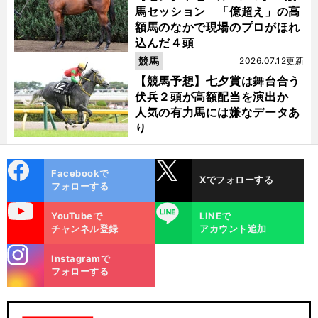
馬セッション 「億超え」の高
額馬のなかで現場のプロがほれ
込んだ４頭
競馬
2026.07.12更新
【競馬予想】七夕賞は舞台合う
伏兵２頭が高額配当を演出か
人気の有力馬には嫌なデータあ
り
cebo
X
Facebookで
Xでフォローする
ok
フォローする
uTube
LINE
YouTubeで
LINEで
チャンネル登録
アカウント追加
stagra
Instagramで
m
フォローする