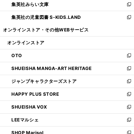
集英社みらい文庫
く
で
ド
ィ
新
開
ウ
ン
し
集英社の児童図書 S-KIDS.LAND
く
で
ド
い
新
開
ウ
ウ
し
オンラインストア・
その他WEBサービス
く
で
ィ
い
開
ン
ウ
オンラインストア
く
ド
ィ
ウ
ン
OTO
で
ド
新
開
ウ
し
SHUEISHA MANGA-ART HERITAGE
く
で
い
新
開
ウ
し
ジャンプキャラクターズストア
く
ィ
い
新
ン
ウ
し
HAPPY PLUS STORE
ド
ィ
い
新
ウ
ン
ウ
し
SHUEISHA VOX
で
ド
ィ
い
新
開
ウ
ン
ウ
し
LEEマルシェ
く
で
ド
ィ
い
新
開
ウ
ン
ウ
し
SHOP Marisol
く
で
ド
ィ
い
新