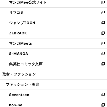
マンガMee公式サイト
く
ド
ィ
い
新
ウ
ン
ウ
し
リマコミ
で
ド
ィ
い
新
開
ウ
ン
ウ
し
ジャンプTOON
く
で
ド
ィ
い
新
開
ウ
ン
ウ
し
ZEBRACK
く
で
ド
ィ
い
新
開
ウ
ン
ウ
し
マンガMeets
く
で
ド
ィ
い
新
開
ウ
ン
ウ
し
S-MANGA
く
で
ド
ィ
い
新
開
ウ
ン
ウ
し
集英社コミック文庫
く
で
ド
ィ
い
新
開
ウ
ン
ウ
し
取材・ファッション
く
で
ド
ィ
い
開
ウ
ン
ウ
ファッション・美容
く
で
ド
ィ
開
ウ
ン
Seventeen
く
で
ド
新
開
ウ
し
non-no
く
で
い
新