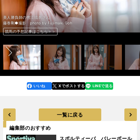
美人勝負師の熊江琉衣さん
藤巻剛●撮影 photo by Fujimaki Goh
前へ
競馬の予想記事はこちら＞＞
競馬の予想記事はこちら＞＞
競馬の予想記事はこちら＞＞
競馬の予想記事はこちら＞＞
競馬の予想記事はこちら＞＞
競馬の予想記事はこちら＞＞
競馬の予想記事はこちら＞＞
競馬の予想記事はこちら＞＞
競馬の予想記事はこちら＞＞
競馬の予想記事はこちら＞＞
競馬の予想記事はこちら＞＞
競馬の予想記事はこちら＞＞
競馬の予想記事はこちら＞＞
競馬の予想記事はこちら＞＞
競馬の予想記事はこちら＞＞
競馬の予想記事はこちら＞＞
競馬の予想記事はこちら＞＞
いいね
Xでポストする
LINEで送る
line
faceboo
x
k
一覧に戻る
編集部のおすすめ
スポルティーバ バレーボール