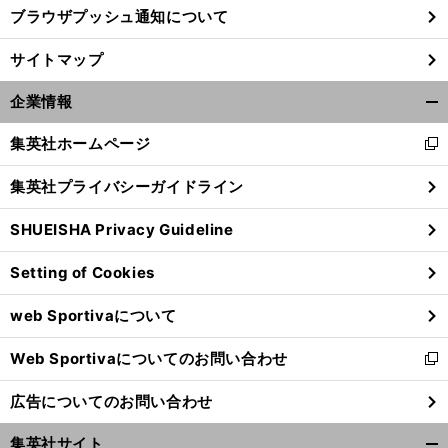
ブラウザプッシュ通知について
サイトマップ
企業情報
開
く/
集英社ホームページ
新
閉
し
じ
集英社プライバシーガイドライン
い
る
ウ
SHUEISHA Privacy Guideline
ィ
ン
Setting of Cookies
ド
ウ
web Sportivaについて
で
開
Web Sportivaについてのお問い合わせ
く
新
し
広告についてのお問い合わせ
い
ウ
集英社サイト
ィ