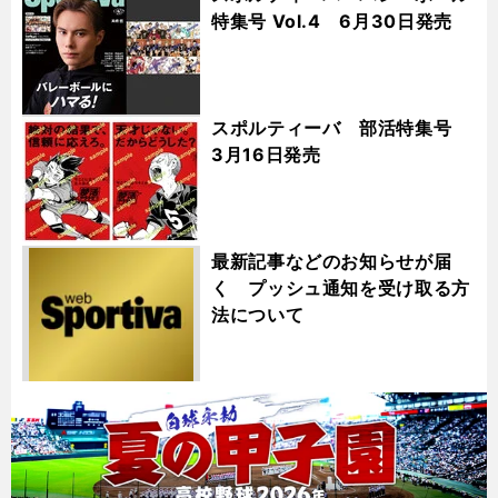
特集号 Vol.4 6月30日発売
スポルティーバ 部活特集号
3月16日発売
最新記事などのお知らせが届
く プッシュ通知を受け取る方
法について