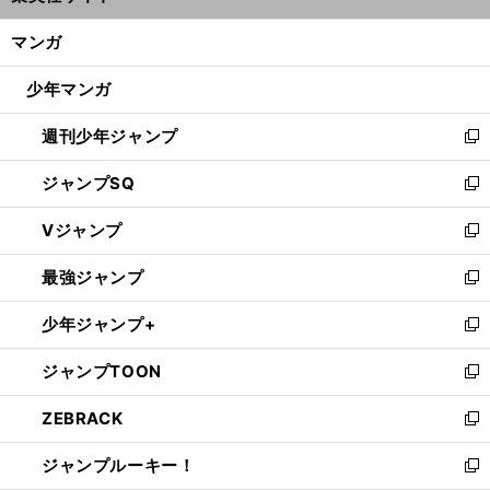
開
ン
く/
マンガ
ド
閉
ウ
じ
少年マンガ
で
る
開
週刊少年ジャンプ
く
新
し
ジャンプSQ
い
新
ウ
し
Vジャンプ
ィ
い
新
ン
ウ
し
最強ジャンプ
ド
ィ
い
新
ウ
ン
ウ
し
少年ジャンプ+
で
ド
ィ
い
新
開
ウ
ン
ウ
し
ジャンプTOON
く
で
ド
ィ
い
新
開
ウ
ン
ウ
し
ZEBRACK
く
で
ド
ィ
い
新
開
ウ
ン
ウ
し
ジャンプルーキー！
く
で
ド
ィ
い
新
開
ウ