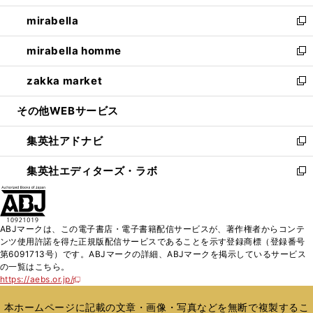
開
ウ
ン
ウ
し
mirabella
く
で
ド
ィ
い
新
開
ウ
ン
ウ
し
mirabella homme
く
で
ド
ィ
い
新
開
ウ
ン
ウ
し
zakka market
く
で
ド
ィ
い
新
開
ウ
ン
ウ
し
その他WEBサービス
く
で
ド
ィ
い
開
ウ
ン
ウ
集英社アドナビ
く
で
ド
ィ
新
開
ウ
ン
し
集英社エディターズ・ラボ
く
で
ド
い
新
開
ウ
ウ
し
く
で
ィ
い
開
ン
ウ
ABJマークは、この電子書店・電子書籍配信サービスが、著作権者からコンテ
く
ド
ィ
ンツ使用許諾を得た正規版配信サービスであることを示す登録商標（登録番号
ウ
ン
第6091713号）です。ABJマークの詳細、ABJマークを掲示しているサービス
で
ド
の一覧はこちら。
開
ウ
https://aebs.or.jp/
新
く
で
し
い
開
本ホームページに記載の文章・画像・写真などを無断で複製するこ