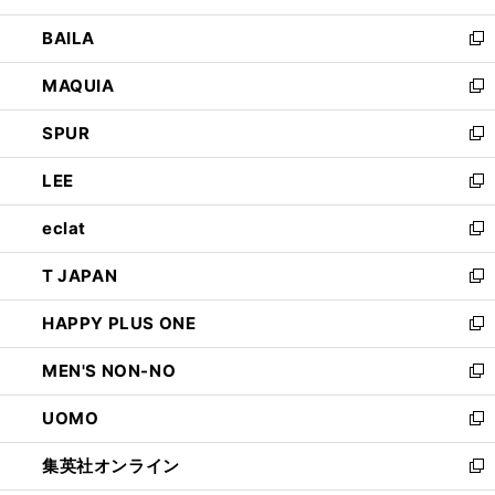
開
ウ
し
BAILA
く
ィ
い
新
ン
ウ
し
MAQUIA
ド
ィ
い
新
ウ
ン
ウ
し
SPUR
で
ド
ィ
い
新
開
ウ
ン
ウ
し
LEE
く
で
ド
ィ
い
新
開
ウ
ン
ウ
し
eclat
く
で
ド
ィ
い
新
開
ウ
ン
ウ
し
T JAPAN
く
で
ド
ィ
い
新
開
ウ
ン
ウ
し
HAPPY PLUS ONE
く
で
ド
ィ
い
新
開
ウ
ン
ウ
し
MEN'S NON-NO
く
で
ド
ィ
い
新
開
ウ
ン
ウ
し
UOMO
く
で
ド
ィ
い
新
開
ウ
ン
ウ
し
集英社オンライン
く
で
ド
ィ
い
新
開
ウ
ン
ウ
し