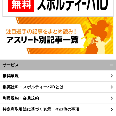
サービス
開
く/
推奨環境
閉
じ
集英社ID・スポルティーバIDとは
る
利用規約・会員規約
特定商取引法に基づく表示・その他の事項