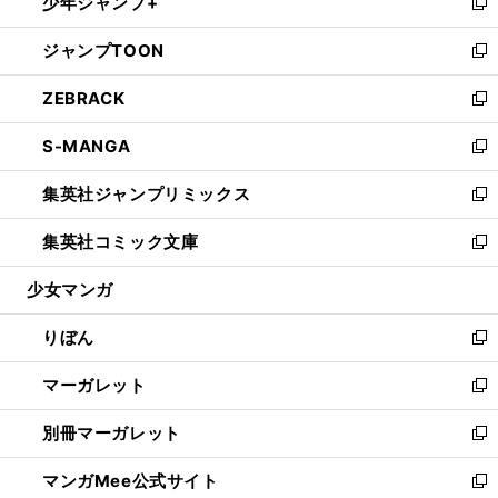
少年ジャンプ+
く
で
ド
ィ
い
新
開
ウ
ン
ウ
し
ジャンプTOON
く
で
ド
ィ
い
新
開
ウ
ン
ウ
し
ZEBRACK
く
で
ド
ィ
い
新
開
ウ
ン
ウ
し
S-MANGA
く
で
ド
ィ
い
新
開
ウ
ン
ウ
し
集英社ジャンプリミックス
く
で
ド
ィ
い
新
開
ウ
ン
ウ
し
集英社コミック文庫
く
で
ド
ィ
い
新
開
ウ
ン
ウ
し
少女マンガ
く
で
ド
ィ
い
開
ウ
ン
ウ
りぼん
く
で
ド
ィ
新
開
ウ
ン
し
マーガレット
く
で
ド
い
新
開
ウ
ウ
し
別冊マーガレット
く
で
ィ
い
新
開
ン
ウ
し
マンガMee公式サイト
く
ド
ィ
い
新