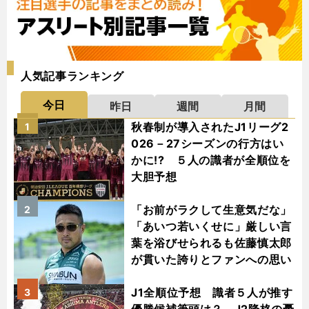
人気記事ランキング
今日
昨日
週間
月間
秋春制が導入されたJ1リーグ2
1
026－27シーズンの行方はい
かに!? ５人の識者が全順位を
大胆予想
「お前がラクして生意気だな」
2
「あいつ若いくせに」厳しい言
葉を浴びせられるも佐藤慎太郎
が貫いた誇りとファンへの思い
J1全順位予想 識者５人が推す
3
優勝候補筆頭は？ J2降格の憂