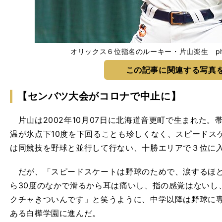
オリックス６位指名のルーキー・片山楽生 photo by
この記事に関連する写真
【センバツ大会がコロナで中止に】
片山は2002年10月07日に北海道音更町で生まれた。
温が氷点下10度を下回ることも珍しくなく、スピードス
は同競技を野球と並行して行ない、十勝エリアで３位に
だが、「スピードスケートは野球のためで、涙するほど
ら30度のなかで滑るから耳は痛いし、指の感覚はないし
クチャきついんです」と笑うように、中学以降は野球に
ある白樺学園に進んだ。