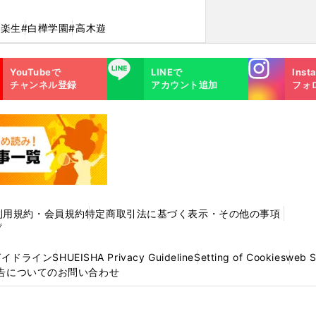
山楽生
#白樺学園
#高木遊
Instagra
LINE
YouTubeで
LINEで
Inst
m
チャンネル登録
アカウント追加
フォ
利用規約・会員規約
特定商取引法に基づく表示・その他の事項
プ
ガイドライン
SHUEISHA Privacy Guideline
Setting of Cookies
web 
告についてのお問い合わせ