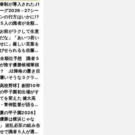
春制が導入されたJ1
ーグ2026－27シー
ンの行方はいかに!?
５人の識者が全順位
大胆予想
お前がラクして生意
だな」「あいつ若い
せに」厳しい言葉を
びせられるも佐藤慎
郎が貫いた誇りとフ
1全順位予想 識者５
ンへの思い
が推す優勝候補筆頭
？ J2降格の憂き目
遭いそうな３クラブ
は？
高校野球】創部10年
の甲子園初出場がす
てを変えた 健大高
・青栁監督が語る
機動破壊」はこうし
夏の甲子園2026】
生まれた
優勝は横浜じゃな
」 波乱必至の組み合
せで識者５人が選ん