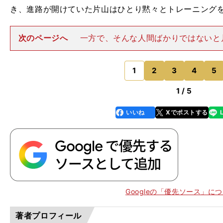
き、進路が開けていた片山はひとり黙々とトレーニング
次のページへ
一方で、そんな人間ばかりではないと
「全体練習ができない期間は、公園や河川敷でピッチ
た。僕は、コロナ禍の前の段階で先が開けていたので
ど、そうでない選手は....
1
2
3
4
5
のページへ
1 / 5
いいね
Xでポストする
line
faceboo
x
k
Googleの「優先ソース」に
著者プロフィール
・
・
１