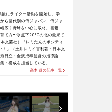
卒業後にライター活動を開始し、学
子から世代別の侍ジャパン、侍ジャ
ず幅広く野球を中心に取材。書籍
育て方〜氷点下20℃の北の最果て
・日本文芸社）『レミたんのポジティ
いい！』（土井レミイ杏利著・日本文
明秀日立・金沢成奉監督の指導論
編集・構成を担当している。
高木 遊の記事一覧
前
へ