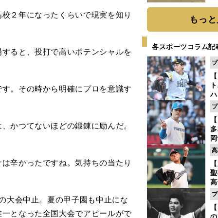
だ
校２年になったくらいで現実を知り
もっと
。
各スポーツコラム記
すると、投打で高いポテンシャルを
プ
【
ト
です。その時から明確にプロを意識す
ハ
プ
盤
【
、かつてないほどの鍛錬に励んだ。
多
岡
ハ
高
バ
ナは辛かったですね。気持ちの当たり
【
聖
高
る
プ
かの大会中止。夏の甲子園も中止にな
ト
【
く
唯一となった全国大会でアピールがで
の