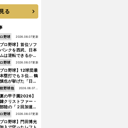
優勝校はここだ！
見る
事
ロ野球
2026.08.07更新
プロ野球】首位ソフ
バンクを西武、日本
ムは逆転できるか？
鶴岡慎也が挙げる終
ロ野球
2026.08.07更新
戦のキーマン３人
プロ野球】12球団最
本塁打でも３位... 鶴
慎也が挙げた「日本
ムの誤算」とソフト
校野球他
2026.08.07更
ンク追撃のカギ
夏の甲子園2026】
新
隷クリストファー・
部陸の「２回加速す
」規格外のストレー
ロ野球
2026.08.07更新
 それでもプロではな
プロ野球】門田博光
大学進学を選ぶ理由
加入で守ったレフト