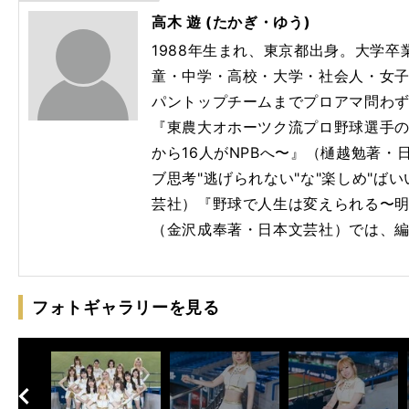
高木 遊 (たかぎ・ゆう)
1988年生まれ、東京都出身。大学
童・中学・高校・大学・社会人・女
パントップチームまでプロアマ問わ
『東農大オホーツク流プロ野球選手の
から16人がNPBへ〜』（樋越勉著
ブ思考"逃げられない"な"楽しめ"ば
芸社）『野球で人生は変えられる〜
（金沢成奉著・日本文芸社）では、
フォトギャラリーを見る
へ