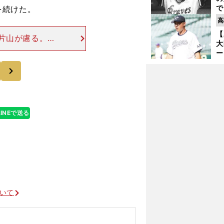
で
を続けた。
い
高
サ
【
浩
片山が慮る。
大
ングしていまし
ー
よかったですけ
腕
次
塁
ら
LINEで送る
ついて
」