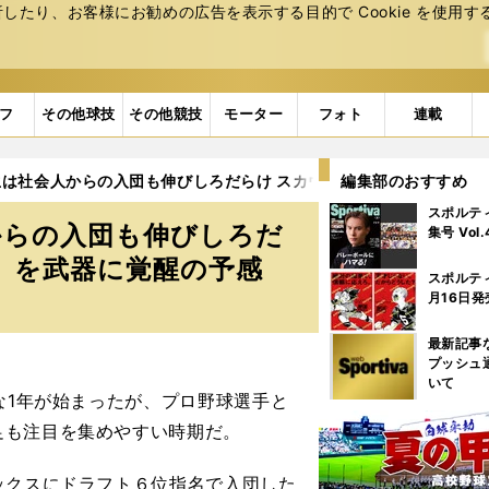
たり、お客様にお勧めの広告を表⽰する⽬的で Cookie を使⽤す
フ
その他球技
その他競技
モーター
フォト
連載
は社会人からの入団も伸びしろだらけ スカウトも惚れ込んだ「人間
編集部のおすすめ
スポルテ
からの入団も伸びしろだ
集号 Vol
」を武器に覚醒の予感
スポルテ
月16日発
最新記事
プッシュ
いて
な1年が始まったが、プロ野球選手と
足も注目を集めやすい時期だ。
ックスにドラフト６位指名で入団した