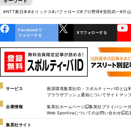
キーワード
#NTT東日本
#オリックス
#バファローズ
#プロ野球
#安田武一
#片
ebo
X
YouTube
Facebookで
Xでフォローする
ok
フォローする
サービス
推奨環境
集英社ID・スポルティーバIDとは
ブラウザプッシュ通知について
サイトマッ
企業情報
集英社ホームページ
集英社プライバシー
新
Web Sportivaについてのお問い合わせ
広
し
新
い
し
集英社サイト
ウ
い