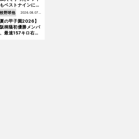
もベストナインに輝
た石嶺和彦 「サッ
校野球他
2026.08.07更
」という愛称は松永
夏の甲子園2026】
新
美がきっかけ？
阪桐蔭初優勝メンバ
、最速157キロ右
、平成初完封＆初本
打... 指揮官たちの知
れざる現役時代
前