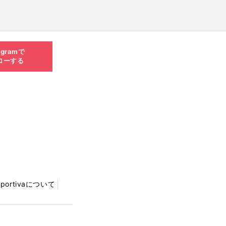
agramで
ローする
Sportivaについて