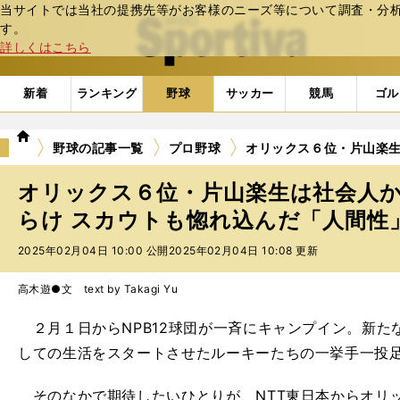
当サイトでは当社の提携先等がお客様のニーズ等について調査・分析し
web Sportiva (webスポルティーバ)
す。
詳しくはこちら
新着
ランキング
野球
サッカー
競馬
ゴル
we
野球の記事一覧
プロ野球
オリックス６位・片山楽生
b
ス
オリックス６位・片山楽生は社会人
ポ
ル
らけ スカウトも惚れ込んだ「人間性
テ
2025年02月04日 10:00 公開
2025年02月04日 10:08 更新
ィ
ー
バ
高木遊●文 text by Takagi Yu
２月１日からNPB12球団が一斉にキャンプイン。新た
しての生活をスタートさせたルーキーたちの一挙手一投
そのなかで期待したいひとりが、NTT東日本からオリ