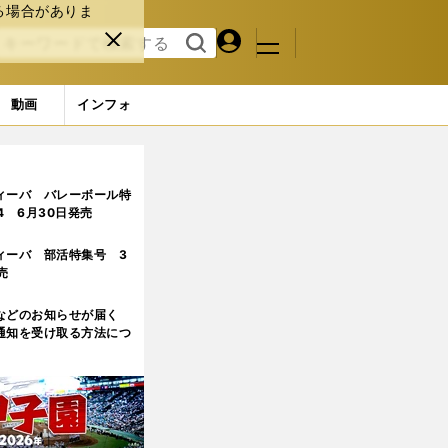
る場合がありま
マイペ
閉じ
検索
メニュ
ー
る
す
ジ
る
動画
インフォ
性」を武器に覚醒の予感
ィーバ バレーボール特
.4 6月30日発売
ィーバ 部活特集号 3
売
などのお知らせが届く
通知を受け取る方法につ