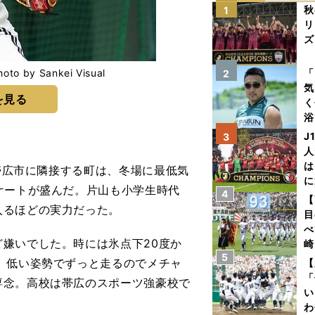
秋
1
リ
ズ
を
 Sankei Visual
「
2
気
を見る
く
浴
太
J
3
ァ
人
は
帯広市に隣接する町は、冬場に最低気
に
ケートが盛んだ。片山も小学生時代
4
と
【
入るほどの実力だった。
目
べ
嫌いでした。時には氷点下20度か
崎
5
「
、低い姿勢でずっと走るのでメチャ
【
て
「
専念。高校は帯広のスポーツ強豪校で
い
わ