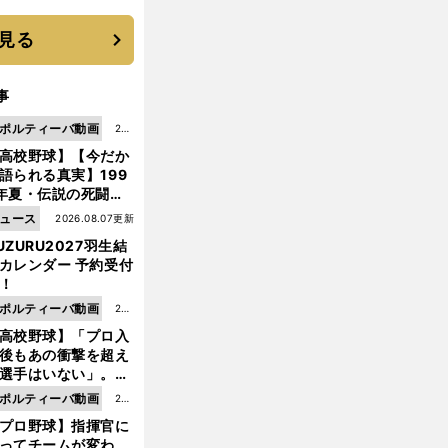
優勝校はここだ！
見る
事
ポルティーバ動画
202
高校野球】【今だか
6.0
語られる真実】199
8.0
年夏・伝説の死闘の
7更
中にPL学園に何が起
ュース
2026.08.07更新
新
ていた！？
UZURU2027羽生結
カレンダー 予約受付
！
ポルティーバ動画
202
高校野球】「プロ入
6.0
後もあの衝撃を超え
8.0
選手はいない」。PL
6更
園トリオが衝撃を受
ポルティーバ動画
202
新
た選手
プロ野球】指揮官に
6.0
ってチームが変わ