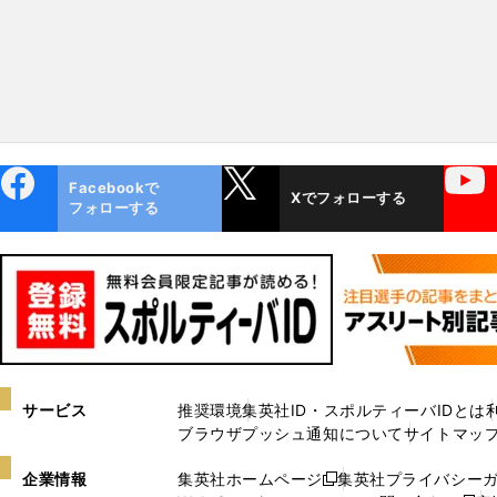
ebo
X
YouTube
Facebookで
Xでフォローする
ok
フォローする
サービス
推奨環境
集英社ID・スポルティーバIDとは
ブラウザプッシュ通知について
サイトマッ
企業情報
集英社ホームページ
集英社プライバシー
新