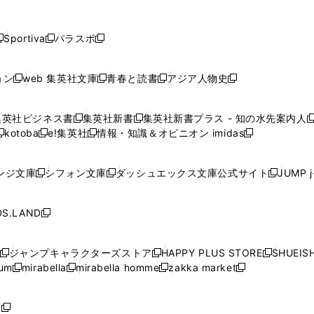
し
し
し
し
し
ン
ン
ン
ン
開
開
開
開
開
い
い
い
い
い
ド
ド
ド
ド
く
く
く
く
く
ウ
ウ
ウ
ウ
ウ
ウ
ウ
ウ
ウ
Sportiva
パラスポ
新
新
ィ
ィ
ィ
ィ
ィ
で
で
で
で
し
し
し
ン
ン
ン
ン
ン
開
開
開
開
い
い
い
ド
ド
ド
ド
ド
ョン
web 集英社文庫
青春と読書
アジア人物史
く
く
く
く
新
新
新
新
ウ
ウ
ウ
ウ
ウ
ウ
ウ
ウ
し
し
し
し
ィ
ィ
ィ
で
で
で
で
で
い
い
い
い
ン
ン
ン
集英社ビジネス書
集英社新書
集英社新書プラス - 知の水先案内人
開
開
開
開
開
新
新
新
ウ
ウ
ウ
ウ
ド
ド
ド
kotoba
e!集英社
情報・知識＆オピニオン imidas
く
く
く
く
く
新
し
新
し
新
ィ
ィ
ィ
ィ
ウ
ウ
ウ
し
し
い
し
い
し
ン
ン
ン
ン
で
で
で
い
い
ウ
い
ウ
い
ド
ド
ド
ド
ンジ文庫
シフォン文庫
ダッシュエックス文庫公式サイト
JUMP 
開
開
開
新
新
新
ウ
ウ
ィ
ウ
ィ
ウ
ウ
ウ
ウ
ウ
く
く
く
し
し
し
ィ
ィ
ン
ィ
ン
ィ
で
で
で
で
い
い
い
ン
ン
ド
ン
ド
ン
S.LAND
開
開
開
開
新
ウ
ウ
ウ
ド
ド
ウ
ド
ウ
ド
く
く
く
く
し
ィ
ィ
ィ
ウ
ウ
で
ウ
で
ウ
い
ン
ン
ン
ジャンプキャラクターズストア
HAPPY PLUS STORE
SHUEIS
で
で
開
で
開
で
新
新
新
ウ
ド
ド
ド
ium
mirabella
mirabella homme
zakka market
開
開
く
開
く
開
し
新
新
新
し
新
し
ィ
ウ
ウ
ウ
く
く
く
く
い
し
し
い
し
し
い
ン
で
で
で
ウ
い
い
ウ
い
い
ウ
ド
ボ
開
開
開
新