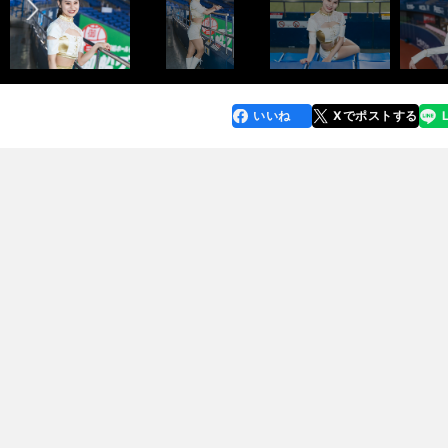
いいね
Xでポストする
line
faceboo
x
k