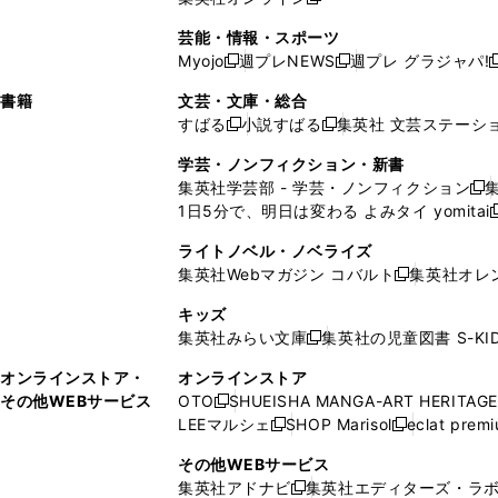
し
新
し
し
し
ン
ィ
ン
ン
開
で
開
で
い
し
い
い
い
ド
ン
ド
ド
芸能・情報・スポーツ
く
開
く
開
ウ
い
ウ
ウ
ウ
ウ
ド
ウ
ウ
Myojo
週プレNEWS
週プレ グラジャパ!
く
く
新
新
新
ィ
ウ
ィ
ィ
ィ
で
ウ
で
で
し
し
ン
ィ
ン
ン
ン
書籍
文芸・文庫・総合
開
で
開
開
い
い
ド
ン
ド
ド
ド
すばる
小説すばる
集英社 文芸ステーシ
く
開
く
く
新
新
ウ
ウ
ウ
ド
ウ
ウ
ウ
く
し
し
ィ
ィ
学芸・ノンフィクション・新書
で
ウ
で
で
で
い
い
ン
ン
集英社学芸部 - 学芸・ノンフィクション
開
で
開
開
開
新
ウ
ウ
ド
ド
1日5分で、明日は変わる よみタイ yomitai
く
開
く
く
く
し
新
ィ
ィ
ウ
ウ
く
い
ン
ン
ライトノベル・ノベライズ
で
で
ウ
ド
ド
集英社Webマガジン コバルト
集英社オレ
開
開
新
ィ
ウ
ウ
く
く
し
ン
キッズ
で
で
い
ド
集英社みらい文庫
集英社の児童図書 S-KID
開
開
新
ウ
ウ
く
く
し
ィ
オンラインストア・
オンラインストア
で
い
ン
その他WEBサービス
OTO
SHUEISHA MANGA-ART HERITAGE
開
新
ウ
ド
LEEマルシェ
SHOP Marisol
eclat prem
く
し
新
新
ィ
ウ
い
し
し
ン
その他WEBサービス
で
ウ
い
い
ド
集英社アドナビ
集英社エディターズ・ラ
開
新