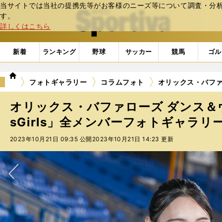
当サイトでは当社の提携先等がお客様のニーズ等について調査・分析し
web Sportiva (webスポルティーバ)
す。
詳しくはこちら
新着
ランキング
野球
サッカー
競馬
ゴル
we
フォトギャラリー
コラムフォト
オリックス・バファロ
b
ス
オリックス・バファローズ ダンス＆
ポ
ル
sGirls」全メンバーフォトギャラリー
テ
2023年10月21日 09:35 公開
2023年10月21日 14:23 更新
ィ
ー
バ
次へ