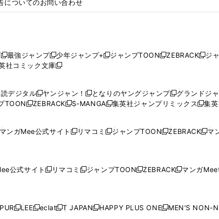
告についてのお問い合わせ
プ
最強ジャンプ
少年ジャンプ+
ジャンプTOON
ZEBRACK
ジ
新
新
新
新
新
英社コミック文庫
し
新
し
し
し
し
い
い
し
い
い
い
ウ
ウ
い
ウ
ウ
ウ
購読デジタル
ヤンジャン！
となりのヤングジャンプ
グランドジ
新
新
新
ィ
ィ
ウ
ィ
ィ
ィ
プTOON
ZEBRACK
S-MANGA
集英社ジャンプリミックス
集英
新
し
新
し
新
し
新
ン
ン
ィ
ン
ン
ン
し
い
し
い
し
い
し
ド
ド
ン
ド
ド
ド
い
ウ
い
ウ
い
ウ
い
ウ
ウ
ド
ウ
ウ
ウ
マンガMee公式サイト
リマコミ
ジャンプTOON
ZEBRACK
マン
新
新
新
新
ウ
ィ
ウ
ィ
ウ
ィ
ウ
で
で
ウ
で
で
で
し
し
し
し
し
ィ
ン
ィ
ン
ィ
ン
ィ
開
開
で
開
開
開
い
い
い
い
い
ン
ド
ン
ド
ン
ド
ン
く
く
開
く
く
く
ウ
ウ
ウ
ウ
ウ
ド
ウ
ド
ウ
ド
ウ
ド
ee公式サイト
リマコミ
ジャンプTOON
ZEBRACK
マンガMeet
く
新
新
新
新
ィ
ィ
ィ
ィ
ィ
ウ
で
ウ
で
ウ
で
ウ
し
し
し
し
ン
ン
ン
ン
ン
で
開
で
開
で
開
で
い
い
い
い
ド
ド
ド
ド
ド
開
く
開
く
開
く
開
ウ
ウ
ウ
ウ
ウ
ウ
ウ
ウ
ウ
PUR
LEE
eclat
T JAPAN
HAPPY PLUS ONE
MEN'S NON-
く
く
く
く
新
新
新
新
新
ィ
ィ
ィ
ィ
で
で
で
で
で