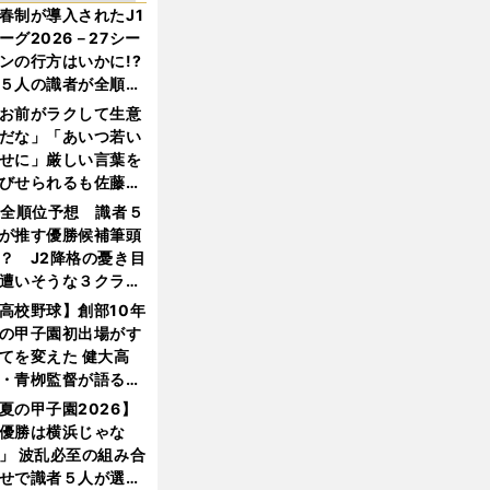
春制が導入されたJ1
ーグ2026－27シー
ンの行方はいかに!?
５人の識者が全順位
大胆予想
お前がラクして生意
だな」「あいつ若い
せに」厳しい言葉を
びせられるも佐藤慎
郎が貫いた誇りとフ
1全順位予想 識者５
ンへの思い
が推す優勝候補筆頭
？ J2降格の憂き目
遭いそうな３クラブ
は？
高校野球】創部10年
の甲子園初出場がす
てを変えた 健大高
・青栁監督が語る
機動破壊」はこうし
夏の甲子園2026】
生まれた
優勝は横浜じゃな
」 波乱必至の組み合
せで識者５人が選ん