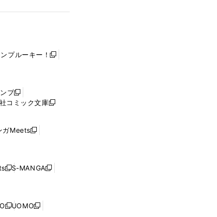
ャンプルーキー！
新
し
い
ウ
ャンプ
新
ィ
社コミック文庫
し
新
ン
い
し
ド
ウ
い
ウ
ガMeets
新
ィ
ウ
で
し
ン
ィ
開
い
ド
ン
く
ウ
ウ
ド
s
S-MANGA
新
新
ィ
で
ウ
し
し
ン
開
で
い
い
ド
く
開
ウ
ウ
ウ
NO
UOMO
く
新
新
ィ
ィ
で