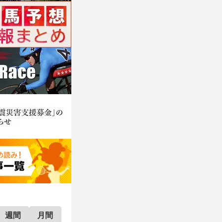
週間
月間