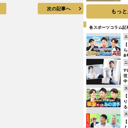
だ
次の記事へ
もっと
各スポーツコラム記
ス
【
ら
8
最
ニ
き
Y
弦
中
ス
【
り
る
学
ス
け
【
よ