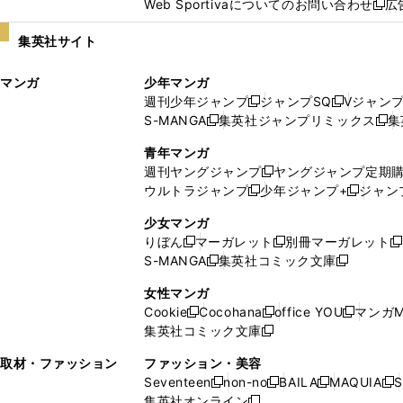
Web Sportivaについてのお問い合わせ
広
し
新
い
し
集英社サイト
ウ
い
ィ
ウ
マンガ
少年マンガ
ン
ィ
週刊少年ジャンプ
ジャンプSQ
Vジャン
ド
ン
新
新
S-MANGA
集英社ジャンプリミックス
集
ウ
ド
新
し
し
新
で
ウ
し
い
い
し
青年マンガ
開
で
い
ウ
ウ
い
週刊ヤングジャンプ
ヤングジャンプ定期
新
く
開
ウ
ィ
ィ
ウ
ウルトラジャンプ
少年ジャンプ+
ジャン
新
し
新
く
ィ
ン
ン
ィ
し
い
し
ン
ド
ド
ン
少女マンガ
い
ウ
い
ド
ウ
ウ
ド
りぼん
マーガレット
別冊マーガレット
新
新
新
ウ
ィ
ウ
ウ
で
で
ウ
S-MANGA
集英社コミック文庫
し
新
し
新
ィ
ン
ィ
で
開
開
で
い
し
い
し
ン
ド
ン
女性マンガ
開
く
く
開
ウ
い
ウ
い
ド
ウ
ド
Cookie
Cocohana
office YOU
マンガM
く
く
新
新
新
ィ
ウ
ィ
ウ
ウ
で
ウ
集英社コミック文庫
し
新
し
し
ン
ィ
ン
ィ
で
開
で
い
し
い
い
ド
ン
ド
ン
取材・ファッション
ファッション・美容
開
く
開
ウ
い
ウ
ウ
ウ
ド
ウ
ド
Seventeen
non-no
BAILA
MAQUIA
S
く
く
新
新
新
新
ィ
ウ
ィ
ィ
で
ウ
で
ウ
集英社オンライン