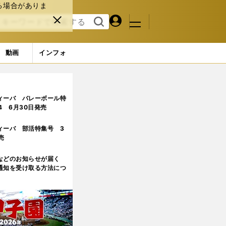
る場合がありま
マイペ
閉じ
検索
メニュ
ー
る
す
ジ
る
動画
インフォ
ャラリー (32ページ目)
ィーバ バレーボール特
.4 6月30日発売
ィーバ 部活特集号 3
売
などのお知らせが届く
通知を受け取る方法につ