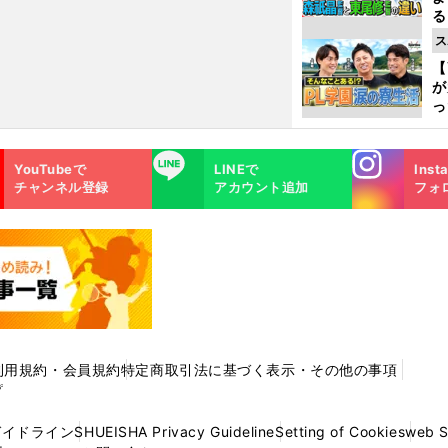
る
光
ス
ピ
【
が
っ
た
Instagra
LINE
YouTubeで
LINEで
Inst
m
チャンネル登録
アカウント追加
フォ
利用規約・会員規約
特定商取引法に基づく表示・その他の事項
プ
ガイドライン
SHUEISHA Privacy Guideline
Setting of Cookies
web 