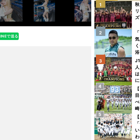
秋
1
リ
ズ
を
「
2
LINEで送る
気
く
浴
太
J
3
ァ
人
は
に
4
と
【
目
べ
崎
5
「
【
て
「
い
わ