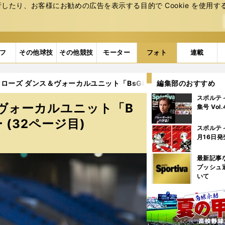
たり、お客様にお勧めの広告を表⽰する⽬的で Cookie を使⽤す
フ
その他球技
その他競技
モーター
フォト
連載
ーズ ダンス＆ヴォーカルユニット「BsGirls」全メンバーフォトギ
編集部のおすすめ
スポルテ
ヴォーカルユニット「B
集号 Vol
 (32ページ目)
スポルテ
月16日発
最新記事
プッシュ
いて