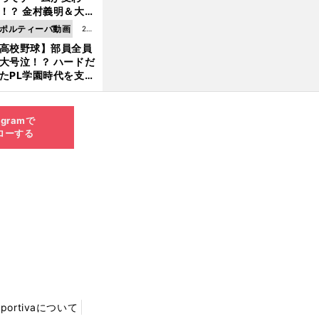
8.0
！？ 金村義明＆大塚
6更
二が語る歴代監督エ
ポルティーバ動画
202
新
ソード
高校野球】部員全員
6.0
大号泣！？ ハードだ
8.0
たPL学園時代を支え
6更
ものとは
新
agramで
ローする
Sportivaについて