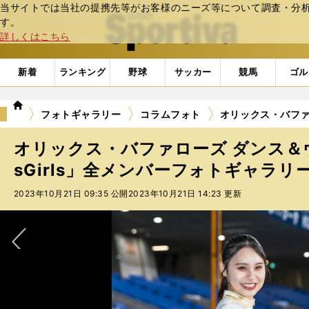
当サイトでは当社の提携先等がお客様のニーズ等について調査・分析し
web Sportiva (webスポルティーバ)
す。
詳しくはこちら
新着
ランキング
野球
サッカー
競馬
ゴル
we
フォトギャラリー
コラムフォト
オリックス・バファロ
b
ス
オリックス・バファローズ ダンス＆
ポ
ル
sGirls」全メンバーフォトギャラリー
テ
2023年10月21日 09:35 公開
2023年10月21日 14:23 更新
ィ
ー
バ
次へ