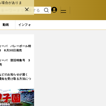
る場合がありま
マイペ
閉じ
検索
メニュ
ー
る
す
ジ
る
動画
インフォ
ャラリー (33ページ目)
ィーバ バレーボール特
.4 6月30日発売
ィーバ 部活特集号 3
売
などのお知らせが届く
通知を受け取る方法につ