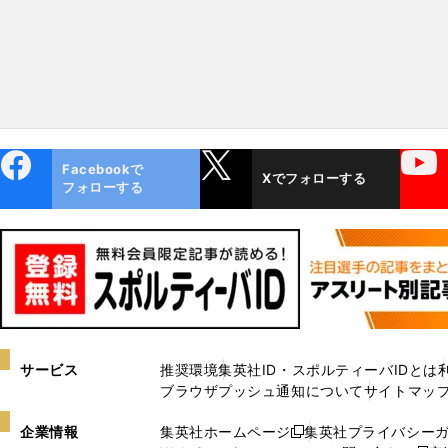
ebo
X
YouTube
Facebookで
Xでフォローする
ok
フォローする
サービス
推奨環境
集英社ID・スポルティーバIDとは
ブラウザプッシュ通知について
サイトマッ
企業情報
集英社ホームページ
集英社プライバシー
新