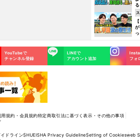
る
光
ス
ピ
【
が
っ
た
Instagra
LINE
YouTubeで
LINEで
Inst
m
チャンネル登録
アカウント追加
フォ
利用規約・会員規約
特定商取引法に基づく表示・その他の事項
プ
ガイドライン
SHUEISHA Privacy Guideline
Setting of Cookies
web 