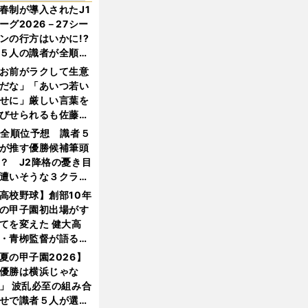
春制が導入されたJ1
ーグ2026－27シー
ンの行方はいかに!?
５人の識者が全順位
大胆予想
お前がラクして生意
だな」「あいつ若い
せに」厳しい言葉を
びせられるも佐藤慎
郎が貫いた誇りとフ
1全順位予想 識者５
ンへの思い
が推す優勝候補筆頭
？ J2降格の憂き目
遭いそうな３クラブ
は？
高校野球】創部10年
の甲子園初出場がす
てを変えた 健大高
・青栁監督が語る
機動破壊」はこうし
夏の甲子園2026】
生まれた
優勝は横浜じゃな
」 波乱必至の組み合
せで識者５人が選ん