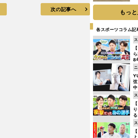
だ
次の記事へ
もっと
各スポーツコラム記
ス
【
ら
8
最
ニ
き
Y
弦
中
ス
【
り
る
学
ス
け
【
よ