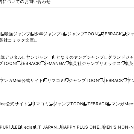
告についてのお問い合わせ
プ
最強ジャンプ
少年ジャンプ+
ジャンプTOON
ZEBRACK
ジ
新
新
新
新
新
英社コミック文庫
し
新
し
し
し
し
い
い
し
い
い
い
ウ
ウ
い
ウ
ウ
ウ
購読デジタル
ヤンジャン！
となりのヤングジャンプ
グランドジ
新
新
新
ィ
ィ
ウ
ィ
ィ
ィ
プTOON
ZEBRACK
S-MANGA
集英社ジャンプリミックス
集英
新
し
新
し
新
し
新
ン
ン
ィ
ン
ン
ン
し
い
し
い
し
い
し
ド
ド
ン
ド
ド
ド
い
ウ
い
ウ
い
ウ
い
ウ
ウ
ド
ウ
ウ
ウ
マンガMee公式サイト
リマコミ
ジャンプTOON
ZEBRACK
マン
新
新
新
新
ウ
ィ
ウ
ィ
ウ
ィ
ウ
で
で
ウ
で
で
で
し
し
し
し
し
ィ
ン
ィ
ン
ィ
ン
ィ
開
開
で
開
開
開
い
い
い
い
い
ン
ド
ン
ド
ン
ド
ン
く
く
開
く
く
く
ウ
ウ
ウ
ウ
ウ
ド
ウ
ド
ウ
ド
ウ
ド
ee公式サイト
リマコミ
ジャンプTOON
ZEBRACK
マンガMeet
く
新
新
新
新
ィ
ィ
ィ
ィ
ィ
ウ
で
ウ
で
ウ
で
ウ
し
し
し
し
ン
ン
ン
ン
ン
で
開
で
開
で
開
で
い
い
い
い
ド
ド
ド
ド
ド
開
く
開
く
開
く
開
ウ
ウ
ウ
ウ
ウ
ウ
ウ
ウ
ウ
PUR
LEE
eclat
T JAPAN
HAPPY PLUS ONE
MEN'S NON-
く
く
く
く
新
新
新
新
新
ィ
ィ
ィ
ィ
で
で
で
で
で