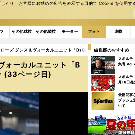
たり、お客様にお勧めの広告を表⽰する⽬的で Cookie を使⽤す
フ
その他球技
その他競技
モーター
フォト
連載
ーズ ダンス＆ヴォーカルユニット「BsGirls」全メンバーフォトギ
編集部のおすすめ
スポルテ
ヴォーカルユニット「B
集号 Vol
 (33ページ目)
スポルテ
月16日発
最新記事
プッシュ
いて