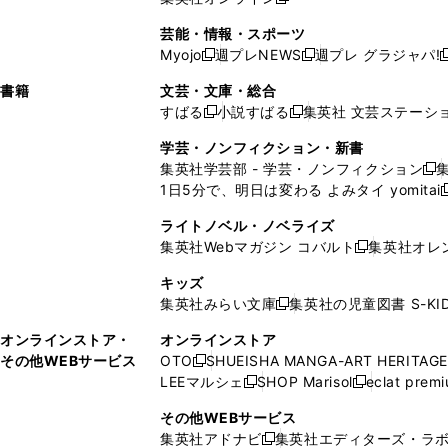
し
新
し
し
し
ン
ィ
ン
ン
開
で
開
で
い
し
い
い
い
ド
ン
ド
ド
芸能・情報・スポーツ
く
開
く
開
ウ
い
ウ
ウ
ウ
ウ
ド
ウ
ウ
Myojo
週プレNEWS
週プレ グラジャパ!
く
く
新
新
新
ィ
ウ
ィ
ィ
ィ
で
ウ
で
で
し
し
ン
ィ
ン
ン
ン
書籍
文芸・文庫・総合
開
で
開
開
い
い
ド
ン
ド
ド
ド
すばる
小説すばる
集英社 文芸ステーシ
く
開
く
く
新
新
ウ
ウ
ウ
ド
ウ
ウ
ウ
く
し
し
ィ
ィ
学芸・ノンフィクション・新書
で
ウ
で
で
で
い
い
ン
ン
集英社学芸部 - 学芸・ノンフィクション
開
で
開
開
開
新
ウ
ウ
ド
ド
1日5分で、明日は変わる よみタイ yomitai
く
開
く
く
く
し
新
ィ
ィ
ウ
ウ
く
い
ン
ン
ライトノベル・ノベライズ
で
で
ウ
ド
ド
集英社Webマガジン コバルト
集英社オレ
開
開
新
ィ
ウ
ウ
く
く
し
ン
キッズ
で
で
い
ド
集英社みらい文庫
集英社の児童図書 S-KID
開
開
新
ウ
ウ
く
く
し
ィ
オンラインストア・
オンラインストア
で
い
ン
その他WEBサービス
OTO
SHUEISHA MANGA-ART HERITAGE
開
新
ウ
ド
LEEマルシェ
SHOP Marisol
eclat prem
く
し
新
新
ィ
ウ
い
し
し
ン
その他WEBサービス
で
ウ
い
い
ド
集英社アドナビ
集英社エディターズ・ラ
開
新