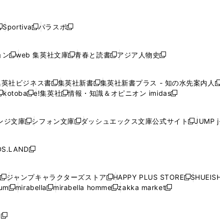
し
し
し
し
し
ン
ン
ン
ン
開
開
開
開
開
い
い
い
い
い
ド
ド
ド
ド
く
く
く
く
く
ウ
ウ
ウ
ウ
ウ
ウ
ウ
ウ
ウ
Sportiva
パラスポ
新
新
ィ
ィ
ィ
ィ
ィ
で
で
で
で
し
し
し
ン
ン
ン
ン
ン
開
開
開
開
い
い
い
ド
ド
ド
ド
ド
ョン
web 集英社文庫
青春と読書
アジア人物史
く
く
く
く
新
新
新
新
ウ
ウ
ウ
ウ
ウ
ウ
ウ
ウ
し
し
し
し
ィ
ィ
ィ
で
で
で
で
で
い
い
い
い
ン
ン
ン
集英社ビジネス書
集英社新書
集英社新書プラス - 知の水先案内人
開
開
開
開
開
新
新
新
ウ
ウ
ウ
ウ
ド
ド
ド
kotoba
e!集英社
情報・知識＆オピニオン imidas
く
く
く
く
く
新
し
新
し
新
ィ
ィ
ィ
ィ
ウ
ウ
ウ
し
し
い
し
い
し
ン
ン
ン
ン
で
で
で
い
い
ウ
い
ウ
い
ド
ド
ド
ド
ンジ文庫
シフォン文庫
ダッシュエックス文庫公式サイト
JUMP 
開
開
開
新
新
新
ウ
ウ
ィ
ウ
ィ
ウ
ウ
ウ
ウ
ウ
く
く
く
し
し
し
ィ
ィ
ン
ィ
ン
ィ
で
で
で
で
い
い
い
ン
ン
ド
ン
ド
ン
S.LAND
開
開
開
開
新
ウ
ウ
ウ
ド
ド
ウ
ド
ウ
ド
く
く
く
く
し
ィ
ィ
ィ
ウ
ウ
で
ウ
で
ウ
い
ン
ン
ン
ジャンプキャラクターズストア
HAPPY PLUS STORE
SHUEIS
で
で
開
で
開
で
新
新
新
ウ
ド
ド
ド
ium
mirabella
mirabella homme
zakka market
開
開
く
開
く
開
し
新
新
新
し
新
し
ィ
ウ
ウ
ウ
く
く
く
く
い
し
し
い
し
し
い
ン
で
で
で
ウ
い
い
ウ
い
い
ウ
ド
ボ
開
開
開
新