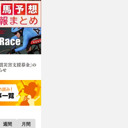
週間
月間