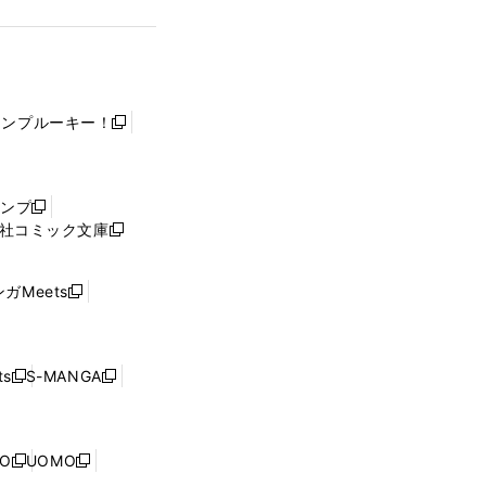
ャンプルーキー！
新
し
い
ウ
ャンプ
新
ィ
社コミック文庫
し
新
ン
い
し
ド
ウ
い
ウ
ガMeets
新
ィ
ウ
で
し
ン
ィ
開
い
ド
ン
く
ウ
ウ
ド
s
S-MANGA
新
新
ィ
で
ウ
し
し
ン
開
で
い
い
ド
く
開
ウ
ウ
ウ
NO
UOMO
く
新
新
ィ
ィ
で