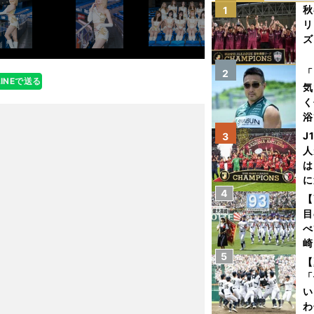
秋
1
リ
ズ
を
「
2
LINEで送る
気
く
浴
太
J
3
ァ
人
は
に
4
と
【
目
べ
崎
5
「
【
て
「
い
わ