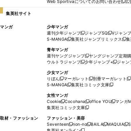
Web Sportivaについてのお問い合わせ
広
し
新
い
し
集英社サイト
ウ
い
ィ
ウ
マンガ
少年マンガ
ン
ィ
週刊少年ジャンプ
ジャンプSQ
Vジャン
ド
ン
新
新
S-MANGA
集英社ジャンプリミックス
集
ウ
ド
新
し
し
新
で
ウ
し
い
い
し
青年マンガ
開
で
い
ウ
ウ
い
週刊ヤングジャンプ
ヤングジャンプ定期
新
く
開
ウ
ィ
ィ
ウ
ウルトラジャンプ
少年ジャンプ+
ジャン
新
し
新
く
ィ
ン
ン
ィ
し
い
し
ン
ド
ド
ン
少女マンガ
い
ウ
い
ド
ウ
ウ
ド
りぼん
マーガレット
別冊マーガレット
新
新
新
ウ
ィ
ウ
ウ
で
で
ウ
S-MANGA
集英社コミック文庫
し
新
し
新
ィ
ン
ィ
で
開
開
で
い
し
い
し
ン
ド
ン
女性マンガ
開
く
く
開
ウ
い
ウ
い
ド
ウ
ド
Cookie
Cocohana
office YOU
マンガM
く
く
新
新
新
ィ
ウ
ィ
ウ
ウ
で
ウ
集英社コミック文庫
し
新
し
し
ン
ィ
ン
ィ
で
開
で
い
し
い
い
ド
ン
ド
ン
取材・ファッション
ファッション・美容
開
く
開
ウ
い
ウ
ウ
ウ
ド
ウ
ド
Seventeen
non-no
BAILA
MAQUIA
S
く
く
新
新
新
新
ィ
ウ
ィ
ィ
で
ウ
で
ウ
集英社オンライン