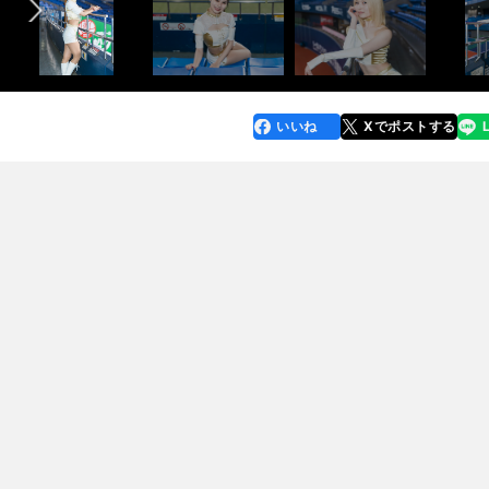
いいね
Xでポストする
line
faceboo
x
k