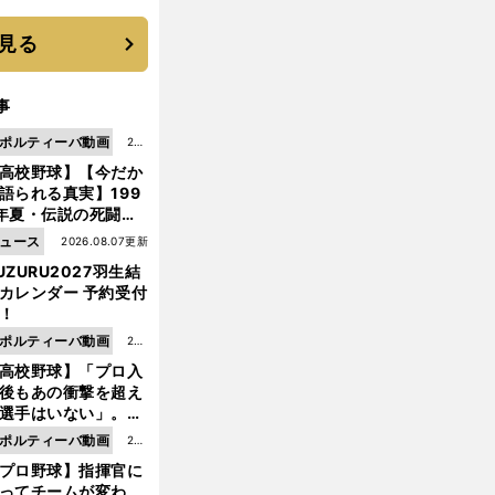
優勝校はここだ！
見る
事
ポルティーバ動画
202
高校野球】【今だか
6.0
語られる真実】199
8.0
年夏・伝説の死闘の
7更
中にPL学園に何が起
ュース
2026.08.07更新
新
ていた！？
UZURU2027羽生結
カレンダー 予約受付
！
ポルティーバ動画
202
高校野球】「プロ入
6.0
後もあの衝撃を超え
8.0
選手はいない」。PL
6更
園トリオが衝撃を受
ポルティーバ動画
202
新
た選手
プロ野球】指揮官に
6.0
ってチームが変わ