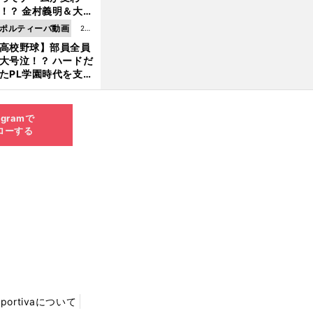
8.0
！？ 金村義明＆大塚
6更
二が語る歴代監督エ
ポルティーバ動画
202
新
ソード
高校野球】部員全員
6.0
大号泣！？ ハードだ
8.0
たPL学園時代を支え
6更
ものとは
新
agramで
ローする
Sportivaについて