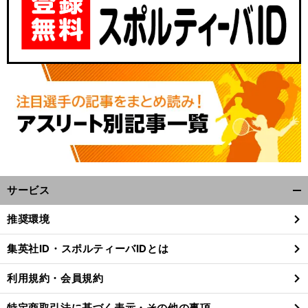
サービス
開
く/
推奨環境
閉
じ
集英社ID・スポルティーバIDとは
る
利用規約・会員規約
特定商取引法に基づく表示・その他の事項