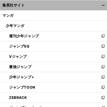
ウ
集英社サイト
ィ
開
ン
く/
マンガ
ド
閉
ウ
じ
少年マンガ
で
る
開
週刊少年ジャンプ
く
新
し
ジャンプSQ
い
新
ウ
し
Vジャンプ
ィ
い
新
ン
ウ
し
最強ジャンプ
ド
ィ
い
新
ウ
ン
ウ
し
少年ジャンプ+
で
ド
ィ
い
新
開
ウ
ン
ウ
し
ジャンプTOON
く
で
ド
ィ
い
新
開
ウ
ン
ウ
し
ZEBRACK
く
で
ド
ィ
い
新
開
ウ
ン
ウ
し