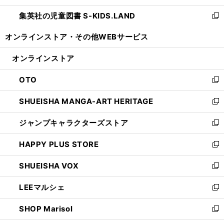
開
ウ
ン
し
集英社の児童図書 S-KIDS.LAND
く
で
ド
い
新
開
ウ
ウ
し
オンラインストア・
その他WEBサービス
く
で
ィ
い
開
ン
ウ
オンラインストア
く
ド
ィ
ウ
ン
OTO
で
ド
新
開
ウ
し
SHUEISHA MANGA-ART HERITAGE
く
で
い
新
開
ウ
し
ジャンプキャラクターズストア
く
ィ
い
新
ン
ウ
し
HAPPY PLUS STORE
ド
ィ
い
新
ウ
ン
ウ
し
SHUEISHA VOX
で
ド
ィ
い
新
開
ウ
ン
ウ
し
LEEマルシェ
く
で
ド
ィ
い
新
開
ウ
ン
ウ
し
SHOP Marisol
く
で
ド
ィ
い
新
開
ウ
ン
ウ
し