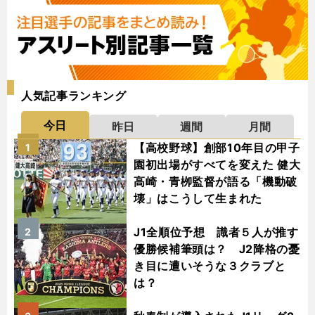
人気記事ランキング
今日
昨日
週間
月間
【高校野球】創部10年目の甲子
1
園初出場がすべてを変えた 健大
高崎・青栁監督が語る「機動破
壊」はこうして生まれた
J1全順位予想 識者５人が推す
2
優勝候補筆頭は？ J2降格の憂
き目に遭いそうな３クラブと
は？