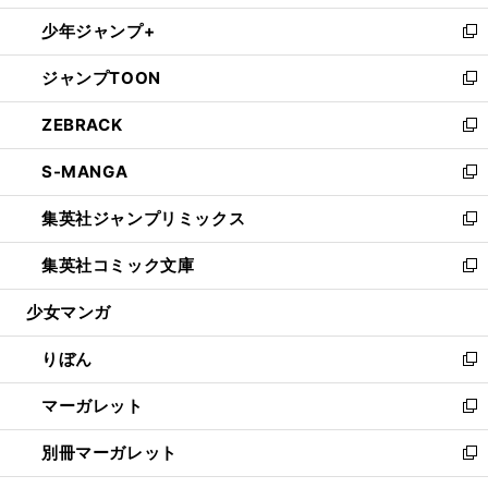
開
ウ
ン
ウ
し
少年ジャンプ+
く
で
ド
ィ
い
新
開
ウ
ン
ウ
し
ジャンプTOON
く
で
ド
ィ
い
新
開
ウ
ン
ウ
し
ZEBRACK
く
で
ド
ィ
い
新
開
ウ
ン
ウ
し
S-MANGA
く
で
ド
ィ
い
新
開
ウ
ン
ウ
し
集英社ジャンプリミックス
く
で
ド
ィ
い
新
開
ウ
ン
ウ
し
集英社コミック文庫
く
で
ド
ィ
い
新
開
ウ
ン
ウ
し
少女マンガ
く
で
ド
ィ
い
開
ウ
ン
ウ
りぼん
く
で
ド
ィ
新
開
ウ
ン
し
マーガレット
く
で
ド
い
新
開
ウ
ウ
し
別冊マーガレット
く
で
ィ
い
新
開
ン
ウ
し