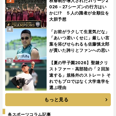
秋春制が導入されたJ1リーグ2
3
026－27シーズンの行方はい
かに!? ５人の識者が全順位を
大胆予想
4
「お前がラクして生意気だな」
「あいつ若いくせに」厳しい言
葉を浴びせられるも佐藤慎太郎
が貫いた誇りとファンへの思い
5
【夏の甲子園2026】聖隷クリ
ストファー・高部陸の「２回加
速する」規格外のストレート そ
れでもプロではなく大学進学を
選ぶ理由
もっと見る
各スポーツコラム記事