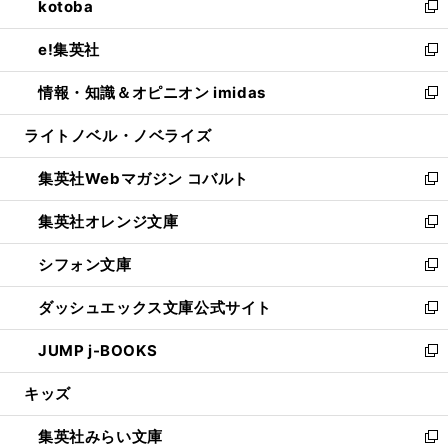
kotoba
く
で
ド
ィ
い
新
開
ウ
ン
ウ
し
e!集英社
く
で
ド
ィ
い
新
開
ウ
ン
ウ
し
情報・知識＆オピニオン imidas
く
で
ド
ィ
い
新
開
ウ
ン
ウ
し
ライトノベル・ノベライズ
く
で
ド
ィ
い
開
ウ
ン
ウ
集英社Webマガジン コバルト
く
で
ド
ィ
新
開
ウ
ン
し
集英社オレンジ文庫
く
で
ド
い
新
開
ウ
ウ
し
シフォン文庫
く
で
ィ
い
新
開
ン
ウ
し
ダッシュエックス文庫公式サイト
く
ド
ィ
い
新
ウ
ン
ウ
し
JUMP j-BOOKS
で
ド
ィ
い
新
開
ウ
ン
ウ
し
キッズ
く
で
ド
ィ
い
開
ウ
ン
ウ
集英社みらい文庫
く
で
ド
ィ
新