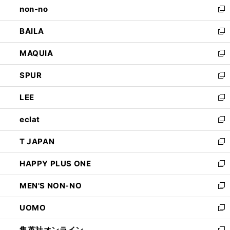
non-no
く
で
い
新
開
ウ
し
BAILA
く
ィ
い
新
ン
ウ
し
MAQUIA
ド
ィ
い
新
ウ
ン
ウ
し
SPUR
で
ド
ィ
い
新
開
ウ
ン
ウ
し
LEE
く
で
ド
ィ
い
新
開
ウ
ン
ウ
し
eclat
く
で
ド
ィ
い
新
開
ウ
ン
ウ
し
T JAPAN
く
で
ド
ィ
い
新
開
ウ
ン
ウ
し
HAPPY PLUS ONE
く
で
ド
ィ
い
新
開
ウ
ン
ウ
し
MEN'S NON-NO
く
で
ド
ィ
い
新
開
ウ
ン
ウ
し
UOMO
く
で
ド
ィ
い
新
開
ウ
ン
ウ
し
集英社オンライン
く
で