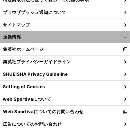
ブラウザプッシュ通知について
サイトマップ
企業情報
開
く/
集英社ホームページ
新
閉
し
じ
集英社プライバシーガイドライン
い
る
ウ
SHUEISHA Privacy Guideline
ィ
ン
Setting of Cookies
ド
ウ
web Sportivaについて
で
開
Web Sportivaについてのお問い合わせ
く
新
し
広告についてのお問い合わせ
い