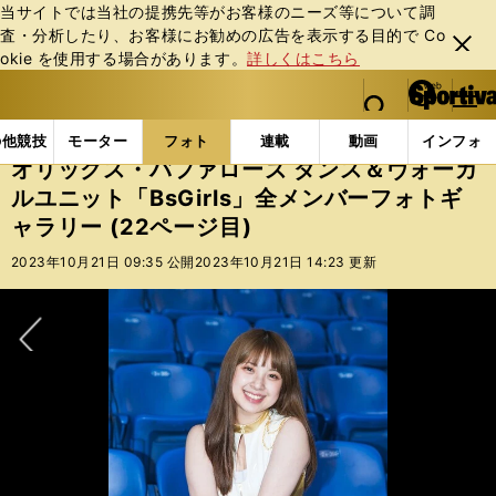
当サイトでは当社の提携先等がお客様のニーズ等について調
査・分析したり、お客様にお勧めの広告を表⽰する⽬的で Co
閉じ
okie を使⽤する場合があります。
詳しくはこちら
る
マイペ
web Sportiva (webスポルティーバ)
検索
メニュ
we
ー
フォトギャラリー
コラムフォト
オリックス・バファロ
b
ジ
の他競技
モーター
フォト
連載
動画
インフォ
ス
オリックス・バファローズ ダンス＆ヴォーカ
ポ
ルユニット「BsGirls」全メンバーフォトギ
ル
ャラリー (22ページ目)
テ
ィ
2023年10月21日 09:35 公開
2023年10月21日 14:23 更新
ー
バ
次へ