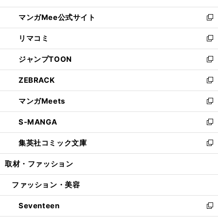
開
ン
ウ
し
マンガMee公式サイト
く
ド
ィ
い
新
ウ
ン
ウ
し
リマコミ
で
ド
ィ
い
新
開
ウ
ン
ウ
し
ジャンプTOON
く
で
ド
ィ
い
新
開
ウ
ン
ウ
し
ZEBRACK
く
で
ド
ィ
い
新
開
ウ
ン
ウ
し
マンガMeets
く
で
ド
ィ
い
新
開
ウ
ン
ウ
し
S-MANGA
く
で
ド
ィ
い
新
開
ウ
ン
ウ
し
集英社コミック文庫
く
で
ド
ィ
い
新
開
ウ
ン
ウ
し
取材・ファッション
く
で
ド
ィ
い
開
ウ
ン
ウ
ファッション・美容
く
で
ド
ィ
開
ウ
ン
Seventeen
く
で
ド
新
開
ウ
し