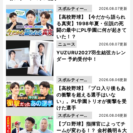
スポルティーバ
2026.08.07更新
動画
【高校野球】【今だから語られ
る真実】1998年夏・伝説の死
闘の最中にPL学園に何が起きて
いた！？
ニュース
2026.08.07更新
YUZURU2027羽生結弦カレン
ダー 予約受付中！
スポルティーバ
2026.08.06更新
動画
【高校野球】「プロ入り後もあ
の衝撃を超える選手はいな
い」。PL学園トリオが衝撃を受
けた選手
スポルティーバ
2026.08.06更新
動画
【プロ野球】指揮官によってチ
ームが変わる！？ 金村義明＆大