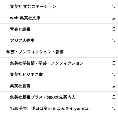
開
ウ
し
集英社 文芸ステーション
く
ィ
い
新
ン
ウ
し
web 集英社文庫
ド
ィ
い
新
ウ
ン
ウ
し
青春と読書
で
ド
ィ
い
新
開
ウ
ン
ウ
し
アジア人物史
く
で
ド
ィ
い
新
開
ウ
ン
ウ
し
学芸・ノンフィクション・新書
く
で
ド
ィ
い
開
ウ
ン
ウ
集英社学芸部 - 学芸・ノンフィクション
く
で
ド
ィ
新
開
ウ
ン
し
集英社ビジネス書
く
で
ド
い
新
開
ウ
ウ
し
集英社新書
く
で
ィ
い
新
開
ン
ウ
し
集英社新書プラス - 知の水先案内人
く
ド
ィ
い
新
ウ
ン
ウ
し
1日5分で、明日は変わる よみタイ yomitai
で
ド
ィ
い
新
開
ウ
ン
ウ
し