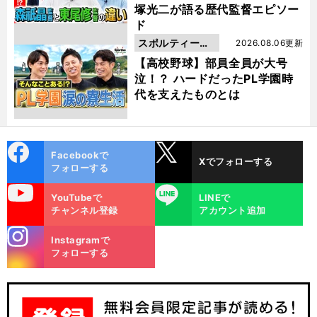
塚光二が語る歴代監督エピソー
ド
スポルティーバ
2026.08.06更新
動画
【高校野球】部員全員が大号
泣！？ ハードだったPL学園時
代を支えたものとは
cebo
X
Facebookで
Xでフォローする
ok
フォローする
uTube
LINE
YouTubeで
LINEで
チャンネル登録
アカウント追加
stagra
Instagramで
m
フォローする