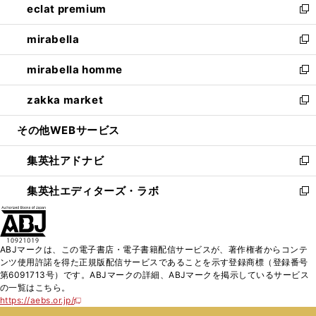
eclat premium
く
で
ド
ィ
い
新
開
ウ
ン
ウ
し
mirabella
く
で
ド
ィ
い
新
開
ウ
ン
ウ
し
mirabella homme
く
で
ド
ィ
い
新
開
ウ
ン
ウ
し
zakka market
く
で
ド
ィ
い
新
開
ウ
ン
ウ
し
その他WEBサービス
く
で
ド
ィ
い
開
ウ
ン
ウ
集英社アドナビ
く
で
ド
ィ
新
開
ウ
ン
し
集英社エディターズ・ラボ
く
で
ド
い
新
開
ウ
ウ
し
く
で
ィ
い
開
ン
ウ
ABJマークは、この電子書店・電子書籍配信サービスが、著作権者からコンテ
く
ド
ィ
ンツ使用許諾を得た正規版配信サービスであることを示す登録商標（登録番号
ウ
ン
第6091713号）です。ABJマークの詳細、ABJマークを掲示しているサービス
で
ド
の一覧はこちら。
開
ウ
https://aebs.or.jp/
新
く
で
し