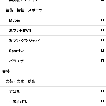
ド
ィ
い
新
開
ウ
ン
ウ
し
芸能・情報・スポーツ
く
で
ド
ィ
い
開
ウ
ン
ウ
Myojo
く
で
ド
ィ
新
開
ウ
ン
し
週プレNEWS
く
で
ド
い
新
開
ウ
ウ
し
週プレ グラジャパ!
く
で
ィ
い
新
開
ン
ウ
し
Sportiva
く
ド
ィ
い
新
ウ
ン
ウ
し
パラスポ
で
ド
ィ
い
新
開
ウ
ン
ウ
し
書籍
く
で
ド
ィ
い
開
ウ
ン
ウ
文芸・文庫・総合
く
で
ド
ィ
開
ウ
ン
すばる
く
で
ド
新
開
ウ
し
小説すばる
く
で
い
新