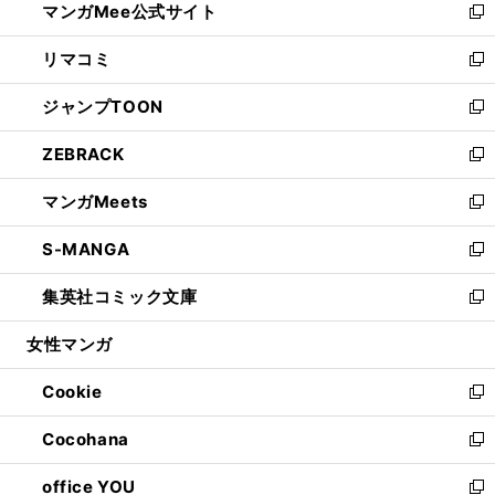
マンガMee公式サイト
く
ド
ィ
い
新
ウ
ン
ウ
し
リマコミ
で
ド
ィ
い
新
開
ウ
ン
ウ
し
ジャンプTOON
く
で
ド
ィ
い
新
開
ウ
ン
ウ
し
ZEBRACK
く
で
ド
ィ
い
新
開
ウ
ン
ウ
し
マンガMeets
く
で
ド
ィ
い
新
開
ウ
ン
ウ
し
S-MANGA
く
で
ド
ィ
い
新
開
ウ
ン
ウ
し
集英社コミック文庫
く
で
ド
ィ
い
新
開
ウ
ン
ウ
し
女性マンガ
く
で
ド
ィ
い
開
ウ
ン
ウ
Cookie
く
で
ド
ィ
新
開
ウ
ン
し
Cocohana
く
で
ド
い
新
開
ウ
ウ
し
office YOU
く
で
ィ
い
新