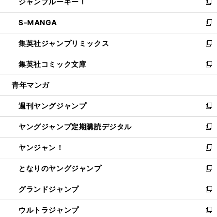
ジャンプルーキー！
く
で
ド
ィ
い
新
開
ウ
ン
ウ
し
S-MANGA
く
で
ド
ィ
い
新
開
ウ
ン
ウ
し
集英社ジャンプリミックス
く
で
ド
ィ
い
新
開
ウ
ン
ウ
し
集英社コミック文庫
く
で
ド
ィ
い
新
開
ウ
ン
ウ
し
青年マンガ
く
で
ド
ィ
い
開
ウ
ン
ウ
週刊ヤングジャンプ
く
で
ド
ィ
新
開
ウ
ン
し
ヤングジャンプ定期購読デジタル
く
で
ド
い
新
開
ウ
ウ
し
ヤンジャン！
く
で
ィ
い
新
開
ン
ウ
し
となりのヤングジャンプ
く
ド
ィ
い
新
ウ
ン
ウ
し
グランドジャンプ
で
ド
ィ
い
新
開
ウ
ン
ウ
し
ウルトラジャンプ
く
で
ド
ィ
い
新