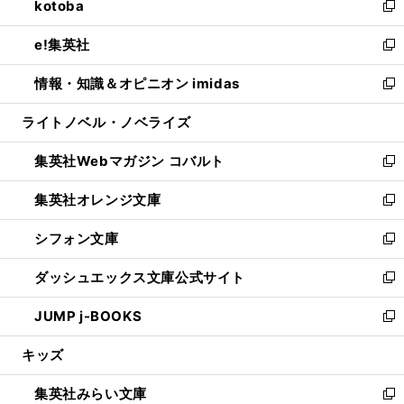
kotoba
く
で
ド
ィ
い
新
開
ウ
ン
ウ
し
e!集英社
く
で
ド
ィ
い
新
開
ウ
ン
ウ
し
情報・知識＆オピニオン imidas
く
で
ド
ィ
い
新
開
ウ
ン
ウ
し
ライトノベル・ノベライズ
く
で
ド
ィ
い
開
ウ
ン
ウ
集英社Webマガジン コバルト
く
で
ド
ィ
新
開
ウ
ン
し
集英社オレンジ文庫
く
で
ド
い
新
開
ウ
ウ
し
シフォン文庫
く
で
ィ
い
新
開
ン
ウ
し
ダッシュエックス文庫公式サイト
く
ド
ィ
い
新
ウ
ン
ウ
し
JUMP j-BOOKS
で
ド
ィ
い
新
開
ウ
ン
ウ
し
キッズ
く
で
ド
ィ
い
開
ウ
ン
ウ
集英社みらい文庫
く
で
ド
ィ
新