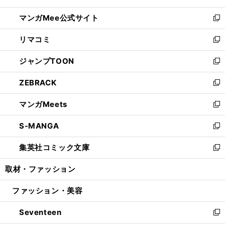
開
ン
ウ
し
マンガMee公式サイト
く
ド
ィ
い
新
ウ
ン
ウ
し
リマコミ
で
ド
ィ
い
新
開
ウ
ン
ウ
し
ジャンプTOON
く
で
ド
ィ
い
新
開
ウ
ン
ウ
し
ZEBRACK
く
で
ド
ィ
い
新
開
ウ
ン
ウ
し
マンガMeets
く
で
ド
ィ
い
新
開
ウ
ン
ウ
し
S-MANGA
く
で
ド
ィ
い
新
開
ウ
ン
ウ
し
集英社コミック文庫
く
で
ド
ィ
い
新
開
ウ
ン
ウ
し
取材・ファッション
く
で
ド
ィ
い
開
ウ
ン
ウ
ファッション・美容
く
で
ド
ィ
開
ウ
ン
Seventeen
く
で
ド
新
開
ウ
し