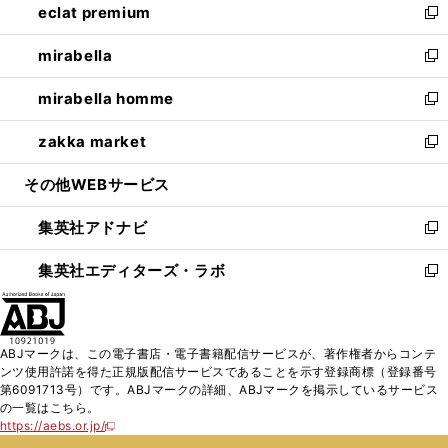
eclat premium
く
で
ド
ィ
い
新
開
ウ
ン
ウ
し
mirabella
く
で
ド
ィ
い
新
開
ウ
ン
ウ
し
mirabella homme
く
で
ド
ィ
い
新
開
ウ
ン
ウ
し
zakka market
く
で
ド
ィ
い
新
開
ウ
ン
ウ
し
その他WEBサービス
く
で
ド
ィ
い
開
ウ
ン
ウ
集英社アドナビ
く
で
ド
ィ
新
開
ウ
ン
し
集英社エディターズ・ラボ
く
で
ド
い
新
開
ウ
ウ
し
く
で
ィ
い
開
ン
ウ
ABJマークは、この電子書店・電子書籍配信サービスが、著作権者からコンテ
く
ド
ィ
ンツ使用許諾を得た正規版配信サービスであることを示す登録商標（登録番号
ウ
ン
第6091713号）です。ABJマークの詳細、ABJマークを掲示しているサービス
で
ド
の一覧はこちら。
開
ウ
https://aebs.or.jp/
新
く
で
し