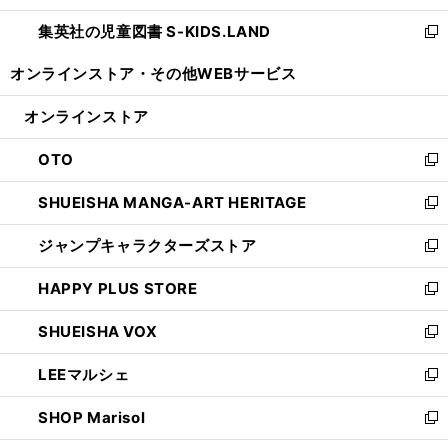
開
ウ
ン
し
集英社の児童図書 S-KIDS.LAND
く
で
ド
い
新
開
ウ
ウ
し
オンラインストア・
その他WEBサービス
く
で
ィ
い
開
ン
ウ
オンラインストア
く
ド
ィ
ウ
ン
OTO
で
ド
新
開
ウ
し
SHUEISHA MANGA-ART HERITAGE
く
で
い
新
開
ウ
し
ジャンプキャラクターズストア
く
ィ
い
新
ン
ウ
し
HAPPY PLUS STORE
ド
ィ
い
新
ウ
ン
ウ
し
SHUEISHA VOX
で
ド
ィ
い
新
開
ウ
ン
ウ
し
LEEマルシェ
く
で
ド
ィ
い
新
開
ウ
ン
ウ
し
SHOP Marisol
く
で
ド
ィ
い
新
開
ウ
ン
ウ
し