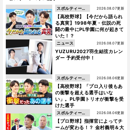
スポルティーバ
2026.08.07更新
動画
【高校野球】【今だから語られ
る真実】1998年夏・伝説の死
闘の最中にPL学園に何が起きて
いた！？
ニュース
2026.08.07更新
YUZURU2027羽生結弦カレン
ダー 予約受付中！
スポルティーバ
2026.08.06更新
動画
【高校野球】「プロ入り後もあ
の衝撃を超える選手はいな
い」。PL学園トリオが衝撃を受
けた選手
スポルティーバ
2026.08.06更新
動画
【プロ野球】指揮官によってチ
ームが変わる！？ 金村義明＆大