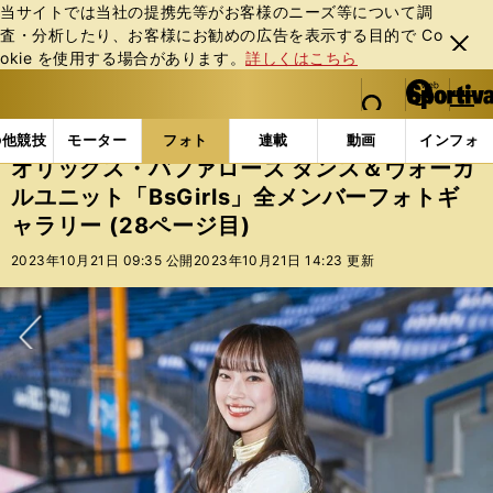
当サイトでは当社の提携先等がお客様のニーズ等について調
査・分析したり、お客様にお勧めの広告を表⽰する⽬的で Co
閉じ
okie を使⽤する場合があります。
詳しくはこちら
る
マイペ
web Sportiva (webスポルティーバ)
検索
メニュ
we
ー
フォトギャラリー
コラムフォト
オリックス・バファロ
b
ジ
の他競技
モーター
フォト
連載
動画
インフォ
ス
オリックス・バファローズ ダンス＆ヴォーカ
ポ
ルユニット「BsGirls」全メンバーフォトギ
ル
ャラリー (28ページ目)
テ
ィ
2023年10月21日 09:35 公開
2023年10月21日 14:23 更新
ー
バ
次へ