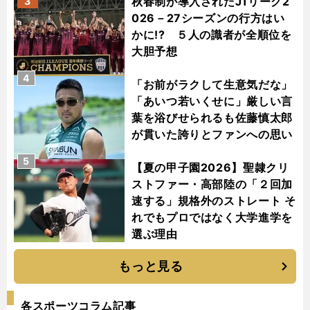
秋春制が導入されたJ1リーグ2
3
026－27シーズンの行方はい
かに!? ５人の識者が全順位を
大胆予想
4
「お前がラクして生意気だな」
「あいつ若いくせに」厳しい言
葉を浴びせられるも佐藤慎太郎
が貫いた誇りとファンへの思い
5
【夏の甲子園2026】聖隷クリ
ストファー・高部陸の「２回加
速する」規格外のストレート そ
れでもプロではなく大学進学を
選ぶ理由
もっと見る
各スポーツコラム記事