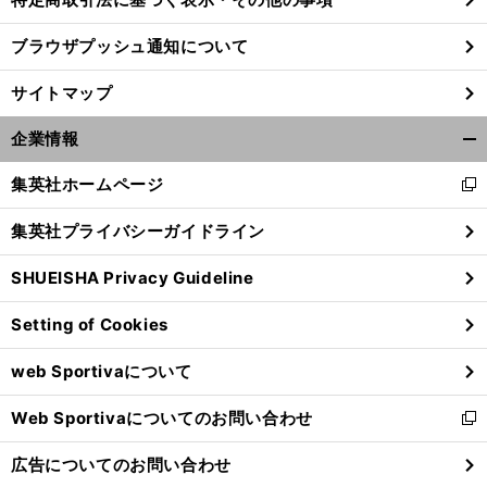
ブラウザプッシュ通知について
サイトマップ
企業情報
開
く/
集英社ホームページ
新
閉
し
じ
集英社プライバシーガイドライン
い
る
ウ
SHUEISHA Privacy Guideline
ィ
ン
Setting of Cookies
ド
ウ
web Sportivaについて
で
開
Web Sportivaについてのお問い合わせ
く
新
し
広告についてのお問い合わせ
い