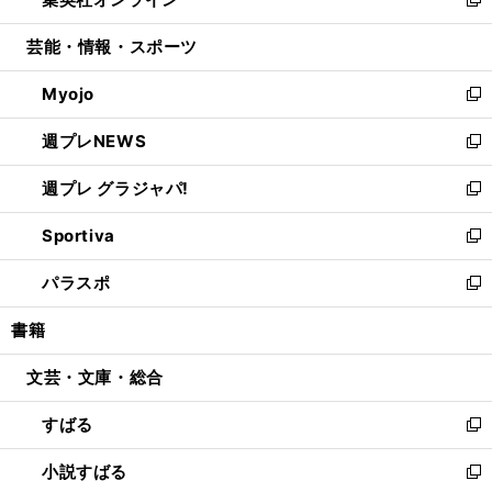
ド
ィ
い
新
開
ウ
ン
ウ
し
芸能・情報・スポーツ
く
で
ド
ィ
い
開
ウ
ン
ウ
Myojo
く
で
ド
ィ
新
開
ウ
ン
し
週プレNEWS
く
で
ド
い
新
開
ウ
ウ
し
週プレ グラジャパ!
く
で
ィ
い
新
開
ン
ウ
し
Sportiva
く
ド
ィ
い
新
ウ
ン
ウ
し
パラスポ
で
ド
ィ
い
新
開
ウ
ン
ウ
し
書籍
く
で
ド
ィ
い
開
ウ
ン
ウ
文芸・文庫・総合
く
で
ド
ィ
開
ウ
ン
すばる
く
で
ド
新
開
ウ
し
小説すばる
く
で
い
新