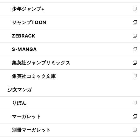
開
ウ
ン
ウ
し
少年ジャンプ+
く
で
ド
ィ
い
新
開
ウ
ン
ウ
し
ジャンプTOON
く
で
ド
ィ
い
新
開
ウ
ン
ウ
し
ZEBRACK
く
で
ド
ィ
い
新
開
ウ
ン
ウ
し
S-MANGA
く
で
ド
ィ
い
新
開
ウ
ン
ウ
し
集英社ジャンプリミックス
く
で
ド
ィ
い
新
開
ウ
ン
ウ
し
集英社コミック文庫
く
で
ド
ィ
い
新
開
ウ
ン
ウ
し
少女マンガ
く
で
ド
ィ
い
開
ウ
ン
ウ
りぼん
く
で
ド
ィ
新
開
ウ
ン
し
マーガレット
く
で
ド
い
新
開
ウ
ウ
し
別冊マーガレット
く
で
ィ
い
新
開
ン
ウ
し