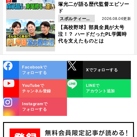
塚光二が語る歴代監督エピソー
ド
スポルティーバ
2026.08.06更新
動画
【高校野球】部員全員が大号
泣！？ ハードだったPL学園時
代を支えたものとは
cebo
X
Facebookで
Xでフォローする
ok
フォローする
uTube
LINE
YouTubeで
LINEで
チャンネル登録
アカウント追加
stagra
Instagramで
m
フォローする