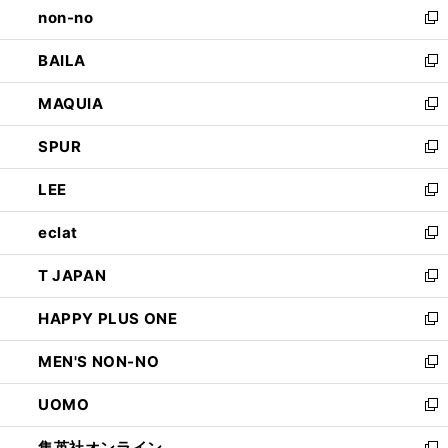
non-no
く
で
い
新
開
ウ
し
BAILA
く
ィ
い
新
ン
ウ
し
MAQUIA
ド
ィ
い
新
ウ
ン
ウ
し
SPUR
で
ド
ィ
い
新
開
ウ
ン
ウ
し
LEE
く
で
ド
ィ
い
新
開
ウ
ン
ウ
し
eclat
く
で
ド
ィ
い
新
開
ウ
ン
ウ
し
T JAPAN
く
で
ド
ィ
い
新
開
ウ
ン
ウ
し
HAPPY PLUS ONE
く
で
ド
ィ
い
新
開
ウ
ン
ウ
し
MEN'S NON-NO
く
で
ド
ィ
い
新
開
ウ
ン
ウ
し
UOMO
く
で
ド
ィ
い
新
開
ウ
ン
ウ
し
集英社オンライン
く
で