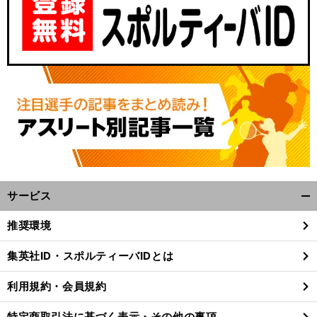
サービス
開
く/
推奨環境
閉
じ
集英社ID・スポルティーバIDとは
る
利用規約・会員規約
特定商取引法に基づく表示・その他の事項