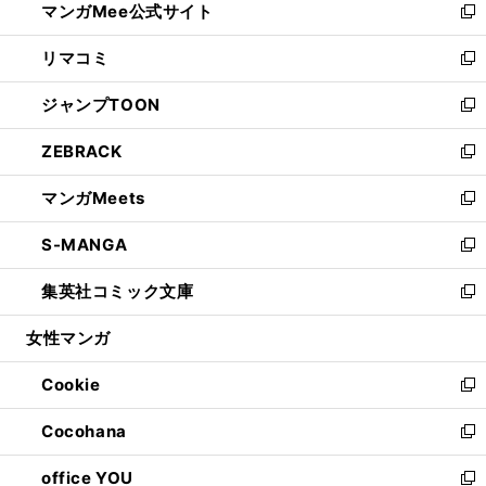
マンガMee公式サイト
く
ド
ィ
い
新
ウ
ン
ウ
し
リマコミ
で
ド
ィ
い
新
開
ウ
ン
ウ
し
ジャンプTOON
く
で
ド
ィ
い
新
開
ウ
ン
ウ
し
ZEBRACK
く
で
ド
ィ
い
新
開
ウ
ン
ウ
し
マンガMeets
く
で
ド
ィ
い
新
開
ウ
ン
ウ
し
S-MANGA
く
で
ド
ィ
い
新
開
ウ
ン
ウ
し
集英社コミック文庫
く
で
ド
ィ
い
新
開
ウ
ン
ウ
し
女性マンガ
く
で
ド
ィ
い
開
ウ
ン
ウ
Cookie
く
で
ド
ィ
新
開
ウ
ン
し
Cocohana
く
で
ド
い
新
開
ウ
ウ
し
office YOU
く
で
ィ
い
新