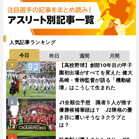
人気記事ランキング
今日
昨日
週間
月間
【高校野球】創部10年目の甲子
1
園初出場がすべてを変えた 健大
高崎・青栁監督が語る「機動破
壊」はこうして生まれた
J1全順位予想 識者５人が推す
2
優勝候補筆頭は？ J2降格の憂
き目に遭いそうな３クラブと
は？