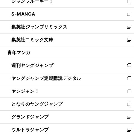
ジャンプルーキー！
く
で
ド
ィ
い
新
開
ウ
ン
ウ
し
S-MANGA
く
で
ド
ィ
い
新
開
ウ
ン
ウ
し
集英社ジャンプリミックス
く
で
ド
ィ
い
新
開
ウ
ン
ウ
し
集英社コミック文庫
く
で
ド
ィ
い
新
開
ウ
ン
ウ
し
青年マンガ
く
で
ド
ィ
い
開
ウ
ン
ウ
週刊ヤングジャンプ
く
で
ド
ィ
新
開
ウ
ン
し
ヤングジャンプ定期購読デジタル
く
で
ド
い
新
開
ウ
ウ
し
ヤンジャン！
く
で
ィ
い
新
開
ン
ウ
し
となりのヤングジャンプ
く
ド
ィ
い
新
ウ
ン
ウ
し
グランドジャンプ
で
ド
ィ
い
新
開
ウ
ン
ウ
し
ウルトラジャンプ
く
で
ド
ィ
い
新