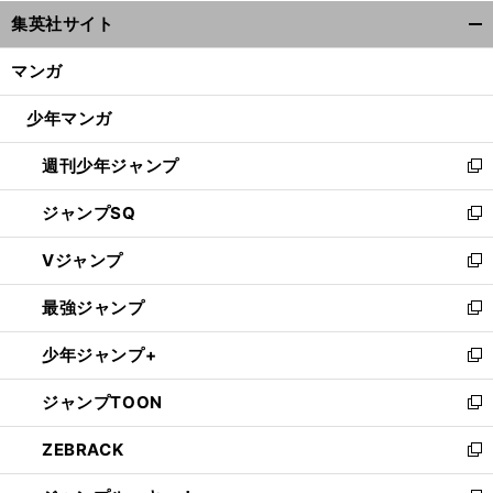
ウ
集英社サイト
ィ
開
ン
く/
マンガ
ド
閉
ウ
じ
少年マンガ
で
る
開
週刊少年ジャンプ
く
新
し
ジャンプSQ
い
新
ウ
し
Vジャンプ
ィ
い
新
ン
ウ
し
最強ジャンプ
ド
ィ
い
新
ウ
ン
ウ
し
少年ジャンプ+
で
ド
ィ
い
新
開
ウ
ン
ウ
し
ジャンプTOON
く
で
ド
ィ
い
新
開
ウ
ン
ウ
し
ZEBRACK
く
で
ド
ィ
い
新
開
ウ
ン
ウ
し