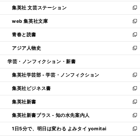
開
ウ
し
集英社 文芸ステーション
く
ィ
い
新
ン
ウ
し
web 集英社文庫
ド
ィ
い
新
ウ
ン
ウ
し
青春と読書
で
ド
ィ
い
新
開
ウ
ン
ウ
し
アジア人物史
く
で
ド
ィ
い
新
開
ウ
ン
ウ
し
学芸・ノンフィクション・新書
く
で
ド
ィ
い
開
ウ
ン
ウ
集英社学芸部 - 学芸・ノンフィクション
く
で
ド
ィ
新
開
ウ
ン
し
集英社ビジネス書
く
で
ド
い
新
開
ウ
ウ
し
集英社新書
く
で
ィ
い
新
開
ン
ウ
し
集英社新書プラス - 知の水先案内人
く
ド
ィ
い
新
ウ
ン
ウ
し
1日5分で、明日は変わる よみタイ yomitai
で
ド
ィ
い
新
開
ウ
ン
ウ
し