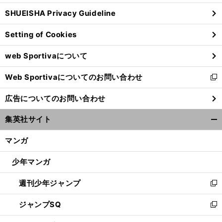
ウ
SHUEISHA Privacy Guideline
ィ
ン
Setting of Cookies
ド
ウ
web Sportivaについて
で
開
Web Sportivaについてのお問い合わせ
く
新
し
広告についてのお問い合わせ
い
ウ
集英社サイト
ィ
開
ン
く/
マンガ
ド
閉
ウ
じ
少年マンガ
で
る
開
週刊少年ジャンプ
く
新
し
ジャンプSQ
い
新
ウ
し