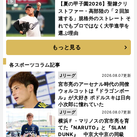
5
【夏の甲子園2026】聖隷クリ
ストファー・高部陸の「２回加
速する」規格外のストレート そ
れでもプロではなく大学進学を
選ぶ理由
もっと見る
各スポーツコラム記事
Jリーグ
2026.08.07更新
宮市亮のアーセナル時代の同僚
ウォルコットは『ドラゴンボー
ル』が大好き ポドルスキは日向
小次郎に憧れていた
Jリーグ
2026.08.07更新
横浜Ｆ・マリノスの宮市亮を育
てた『NARUTO』と『SLAM
DUNK』 中京大中京の同級