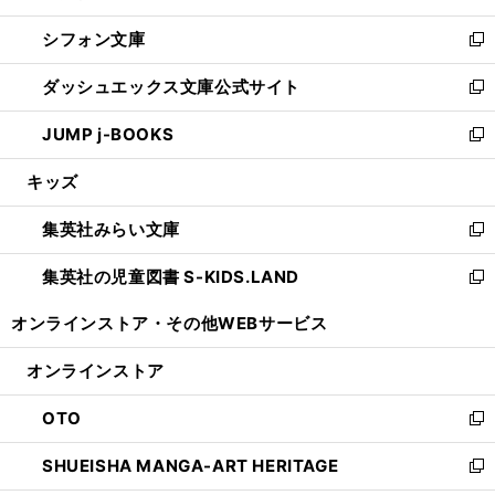
開
ウ
ウ
し
シフォン文庫
く
で
ィ
い
新
開
ン
ウ
し
ダッシュエックス文庫公式サイト
く
ド
ィ
い
新
ウ
ン
ウ
し
JUMP j-BOOKS
で
ド
ィ
い
新
開
ウ
ン
ウ
し
キッズ
く
で
ド
ィ
い
開
ウ
ン
ウ
集英社みらい文庫
く
で
ド
ィ
新
開
ウ
ン
し
集英社の児童図書 S-KIDS.LAND
く
で
ド
い
新
開
ウ
ウ
し
オンラインストア・
その他WEBサービス
く
で
ィ
い
開
ン
ウ
オンラインストア
く
ド
ィ
ウ
ン
OTO
で
ド
新
開
ウ
し
SHUEISHA MANGA-ART HERITAGE
く
で
い
新
開
ウ
し