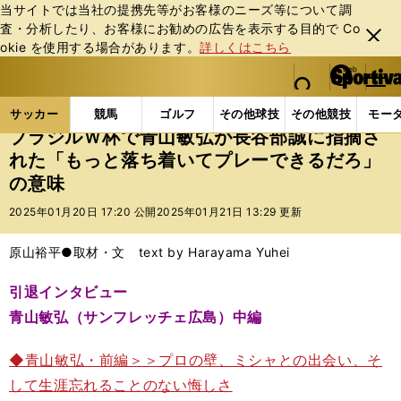
当サイトでは当社の提携先等がお客様のニーズ等について調
査・分析したり、お客様にお勧めの広告を表⽰する⽬的で Co
閉じ
okie を使⽤する場合があります。
詳しくはこちら
る
マイペ
web Sportiva (webスポルティーバ)
検索
メニュ
we
ー
サッカーの記事一覧
サッカー代表
日本代表
ブ
b
ジ
サッカー
競馬
ゴルフ
その他球技
その他競技
モー
ス
ブラジルＷ杯で青山敏弘が長谷部誠に指摘さ
ポ
れた「もっと落ち着いてプレーできるだろ」
ル
の意味
テ
ィ
2025年01月20日 17:20 公開
2025年01月21日 13:29 更新
ー
バ
原山裕平●取材・文 text by Harayama Yuhei
引退インタビュー
青山敏弘（サンフレッチェ広島）中編
◆青山敏弘・前編＞＞プロの壁、ミシャとの出会い、そ
して生涯忘れることのない悔しさ