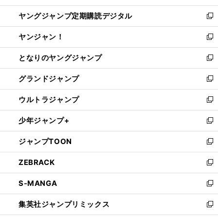
開
ウ
ン
し
ヤングジャンプ定期購読デジタル
く
で
ド
い
新
開
ウ
ウ
し
ヤンジャン！
く
で
ィ
い
新
開
ン
ウ
し
となりのヤングジャンプ
く
ド
ィ
い
新
ウ
ン
ウ
し
グランドジャンプ
で
ド
ィ
い
新
開
ウ
ン
ウ
し
ウルトラジャンプ
く
で
ド
ィ
い
新
開
ウ
ン
ウ
し
少年ジャンプ+
く
で
ド
ィ
い
新
開
ウ
ン
ウ
し
ジャンプTOON
く
で
ド
ィ
い
新
開
ウ
ン
ウ
し
ZEBRACK
く
で
ド
ィ
い
新
開
ウ
ン
ウ
し
S-MANGA
く
で
ド
ィ
い
新
開
ウ
ン
ウ
し
集英社ジャンプリミックス
く
で
ド
ィ
い
新
開
ウ
ン
ウ
し