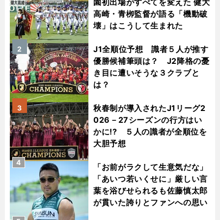
園初出場がすべてを変えた 健大
高崎・青栁監督が語る「機動破
壊」はこうして生まれた
J1全順位予想 識者５人が推す
2
優勝候補筆頭は？ J2降格の憂
き目に遭いそうな３クラブと
は？
秋春制が導入されたJ1リーグ2
3
026－27シーズンの行方はい
かに!? ５人の識者が全順位を
大胆予想
4
「お前がラクして生意気だな」
「あいつ若いくせに」厳しい言
葉を浴びせられるも佐藤慎太郎
が貫いた誇りとファンへの思い