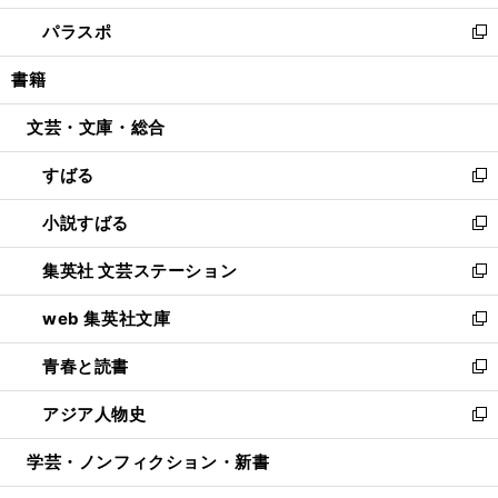
ウ
ン
ウ
し
パラスポ
で
ド
ィ
い
新
開
ウ
ン
ウ
し
書籍
く
で
ド
ィ
い
開
ウ
ン
ウ
文芸・文庫・総合
く
で
ド
ィ
開
ウ
ン
すばる
く
で
ド
新
開
ウ
し
小説すばる
く
で
い
新
開
ウ
し
集英社 文芸ステーション
く
ィ
い
新
ン
ウ
し
web 集英社文庫
ド
ィ
い
新
ウ
ン
ウ
し
青春と読書
で
ド
ィ
い
新
開
ウ
ン
ウ
し
アジア人物史
く
で
ド
ィ
い
新
開
ウ
ン
ウ
し
学芸・ノンフィクション・新書
く
で
ド
ィ
い
開
ウ
ン
ウ