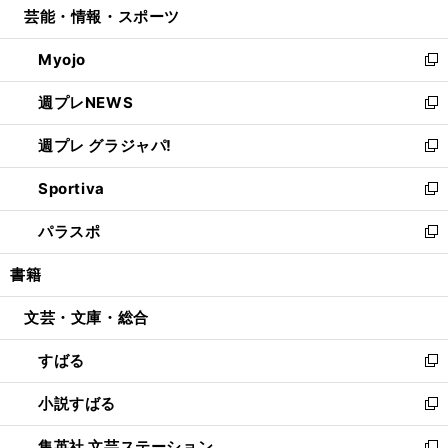
芸能・情報・スポーツ
く
で
ド
ィ
い
開
ウ
ン
ウ
Myojo
く
で
ド
ィ
新
開
ウ
ン
し
週プレNEWS
く
で
ド
い
新
開
ウ
ウ
し
週プレ グラジャパ!
く
で
ィ
い
新
開
ン
ウ
し
Sportiva
く
ド
ィ
い
新
ウ
ン
ウ
し
パラスポ
で
ド
ィ
い
新
開
ウ
ン
ウ
し
書籍
く
で
ド
ィ
い
開
ウ
ン
ウ
文芸・文庫・総合
く
で
ド
ィ
開
ウ
ン
すばる
く
で
ド
新
開
ウ
し
小説すばる
く
で
い
新
開
ウ
し
集英社 文芸ステーション
く