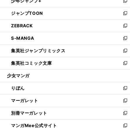
少年ジャンプ+
く
で
ド
ィ
い
新
開
ウ
ン
ウ
し
ジャンプTOON
く
で
ド
ィ
い
新
開
ウ
ン
ウ
し
ZEBRACK
く
で
ド
ィ
い
新
開
ウ
ン
ウ
し
S-MANGA
く
で
ド
ィ
い
新
開
ウ
ン
ウ
し
集英社ジャンプリミックス
く
で
ド
ィ
い
新
開
ウ
ン
ウ
し
集英社コミック文庫
く
で
ド
ィ
い
新
開
ウ
ン
ウ
し
少女マンガ
く
で
ド
ィ
い
開
ウ
ン
ウ
りぼん
く
で
ド
ィ
新
開
ウ
ン
し
マーガレット
く
で
ド
い
新
開
ウ
ウ
し
別冊マーガレット
く
で
ィ
い
新
開
ン
ウ
し
マンガMee公式サイト
く
ド
ィ
い
新