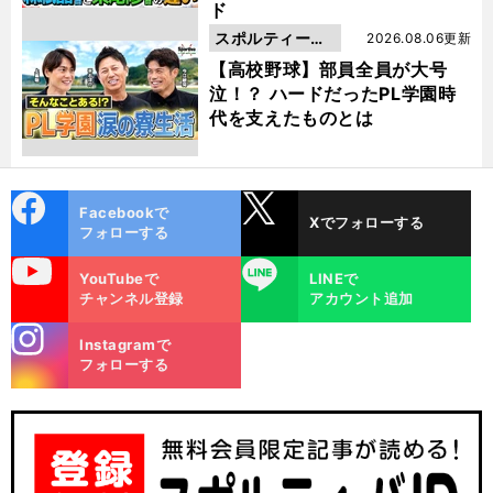
ド
スポルティーバ
2026.08.06更新
動画
【高校野球】部員全員が大号
泣！？ ハードだったPL学園時
代を支えたものとは
cebo
X
Facebookで
Xでフォローする
ok
フォローする
uTube
LINE
YouTubeで
LINEで
チャンネル登録
アカウント追加
stagra
Instagramで
m
フォローする