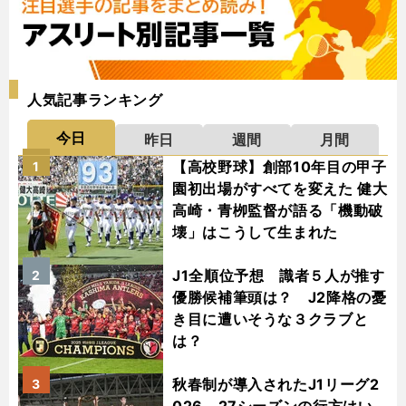
人気記事ランキング
今日
昨日
週間
月間
【高校野球】創部10年目の甲子
1
園初出場がすべてを変えた 健大
高崎・青栁監督が語る「機動破
壊」はこうして生まれた
J1全順位予想 識者５人が推す
2
優勝候補筆頭は？ J2降格の憂
き目に遭いそうな３クラブと
は？
秋春制が導入されたJ1リーグ2
3
026－27シーズンの行方はい