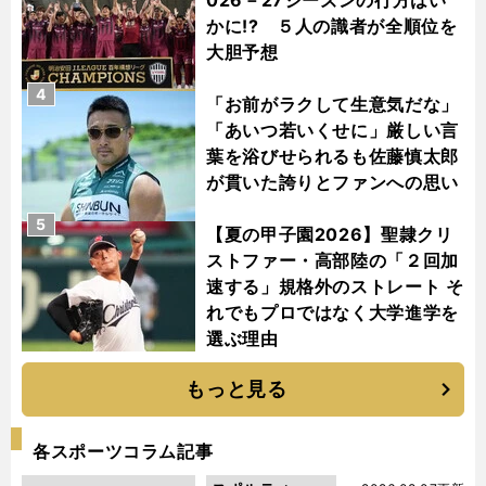
かに!? ５人の識者が全順位を
大胆予想
4
「お前がラクして生意気だな」
「あいつ若いくせに」厳しい言
葉を浴びせられるも佐藤慎太郎
が貫いた誇りとファンへの思い
5
【夏の甲子園2026】聖隷クリ
ストファー・高部陸の「２回加
速する」規格外のストレート そ
れでもプロではなく大学進学を
選ぶ理由
もっと見る
各スポーツコラム記事