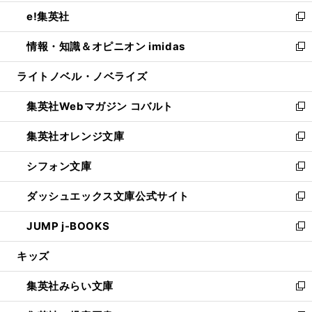
開
ウ
ン
ウ
し
e!集英社
く
で
ド
ィ
い
新
開
ウ
ン
ウ
し
情報・知識＆オピニオン imidas
く
で
ド
ィ
い
新
開
ウ
ン
ウ
し
ライトノベル・ノベライズ
く
で
ド
ィ
い
開
ウ
ン
ウ
集英社Webマガジン コバルト
く
で
ド
ィ
新
開
ウ
ン
し
集英社オレンジ文庫
く
で
ド
い
新
開
ウ
ウ
し
シフォン文庫
く
で
ィ
い
新
開
ン
ウ
し
ダッシュエックス文庫公式サイト
く
ド
ィ
い
新
ウ
ン
ウ
し
JUMP j-BOOKS
で
ド
ィ
い
新
開
ウ
ン
ウ
し
キッズ
く
で
ド
ィ
い
開
ウ
ン
ウ
集英社みらい文庫
く
で
ド
ィ
新
開
ウ
ン
し