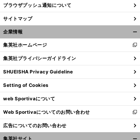
ブラウザプッシュ通知について
サイトマップ
企業情報
開
く/
集英社ホームページ
新
閉
し
じ
集英社プライバシーガイドライン
い
る
ウ
SHUEISHA Privacy Guideline
ィ
ン
Setting of Cookies
ド
ウ
web Sportivaについて
で
開
Web Sportivaについてのお問い合わせ
く
新
し
広告についてのお問い合わせ
い
ウ
集英社サイト
ィ