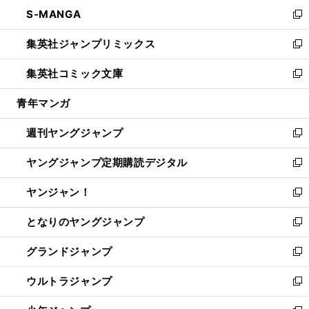
ン
ウ
し
S-MANGA
く
で
ド
ィ
い
新
開
ウ
ン
ウ
し
集英社ジャンプリミックス
く
で
ド
ィ
い
新
開
ウ
ン
ウ
し
集英社コミック文庫
く
で
ド
ィ
い
新
開
ウ
ン
ウ
し
青年マンガ
く
で
ド
ィ
い
開
ウ
ン
ウ
週刊ヤングジャンプ
く
で
ド
ィ
新
開
ウ
ン
し
ヤングジャンプ定期購読デジタル
く
で
ド
い
新
開
ウ
ウ
し
ヤンジャン！
く
で
ィ
い
新
開
ン
ウ
し
となりのヤングジャンプ
く
ド
ィ
い
新
ウ
ン
ウ
し
グランドジャンプ
で
ド
ィ
い
新
開
ウ
ン
ウ
し
ウルトラジャンプ
く
で
ド
ィ
い
新
開
ウ
ン
ウ
し