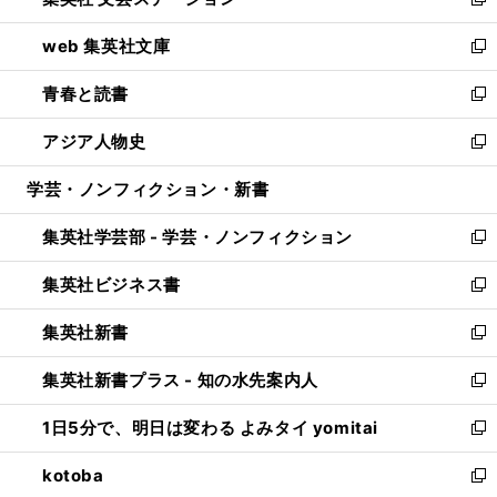
ィ
い
新
ン
ウ
し
web 集英社文庫
ド
ィ
い
新
ウ
ン
ウ
し
青春と読書
で
ド
ィ
い
新
開
ウ
ン
ウ
し
アジア人物史
く
で
ド
ィ
い
新
開
ウ
ン
ウ
し
学芸・ノンフィクション・新書
く
で
ド
ィ
い
開
ウ
ン
ウ
集英社学芸部 - 学芸・ノンフィクション
く
で
ド
ィ
新
開
ウ
ン
し
集英社ビジネス書
く
で
ド
い
新
開
ウ
ウ
し
集英社新書
く
で
ィ
い
新
開
ン
ウ
し
集英社新書プラス - 知の水先案内人
く
ド
ィ
い
新
ウ
ン
ウ
し
1日5分で、明日は変わる よみタイ yomitai
で
ド
ィ
い
新
開
ウ
ン
ウ
し
kotoba
く
で
ド
ィ
い
新