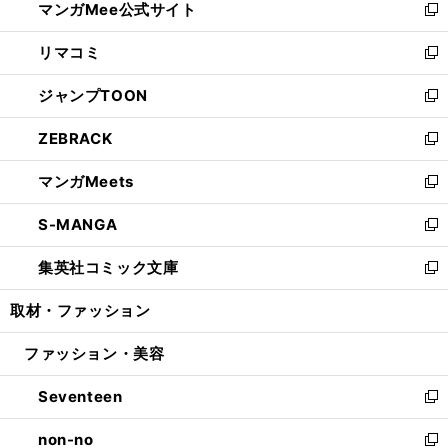
マンガMee公式サイト
く
ド
ィ
い
新
ウ
ン
ウ
し
リマコミ
で
ド
ィ
い
新
開
ウ
ン
ウ
し
ジャンプTOON
く
で
ド
ィ
い
新
開
ウ
ン
ウ
し
ZEBRACK
く
で
ド
ィ
い
新
開
ウ
ン
ウ
し
マンガMeets
く
で
ド
ィ
い
新
開
ウ
ン
ウ
し
S-MANGA
く
で
ド
ィ
い
新
開
ウ
ン
ウ
し
集英社コミック文庫
く
で
ド
ィ
い
新
開
ウ
ン
ウ
し
取材・ファッション
く
で
ド
ィ
い
開
ウ
ン
ウ
ファッション・美容
く
で
ド
ィ
開
ウ
ン
Seventeen
く
で
ド
新
開
ウ
し
non-no
く
で
い
新