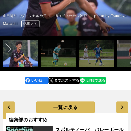
山田海斗（ヴィッセル神戸Ｕ－18→ヴィッセル神戸） photo by Tsuchiya
Masashi
記事＞＞
記事＞＞
記事＞＞
記事＞＞
記事＞＞
記事＞＞
記事＞＞
記事＞＞
記事＞＞
記事＞＞
記事＞＞
記事＞＞
記事＞＞
記事＞＞
記事＞＞
記事＞＞
記事＞＞
前へ
いいね
Xでポストする
LINEで送る
line
faceboo
x
k
一覧に戻る
編集部のおすすめ
スポルティーバ バレーボール