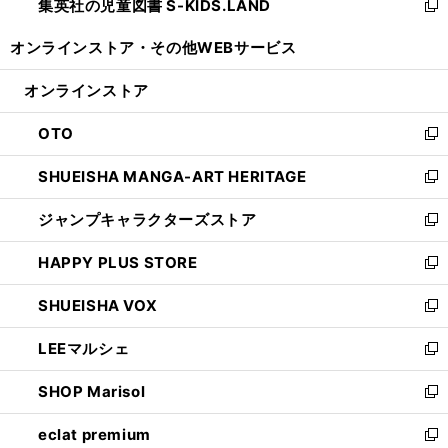
集英社の児童図書 S-KIDS.LAND
く
で
ド
い
新
開
ウ
ウ
し
オンラインストア・
その他WEBサービス
く
で
ィ
い
開
ン
ウ
オンラインストア
く
ド
ィ
ウ
ン
OTO
で
ド
新
開
ウ
し
SHUEISHA MANGA-ART HERITAGE
く
で
い
新
開
ウ
し
ジャンプキャラクターズストア
く
ィ
い
新
ン
ウ
し
HAPPY PLUS STORE
ド
ィ
い
新
ウ
ン
ウ
し
SHUEISHA VOX
で
ド
ィ
い
新
開
ウ
ン
ウ
し
LEEマルシェ
く
で
ド
ィ
い
新
開
ウ
ン
ウ
し
SHOP Marisol
く
で
ド
ィ
い
新
開
ウ
ン
ウ
し
eclat premium
く
で
ド
ィ
い
新