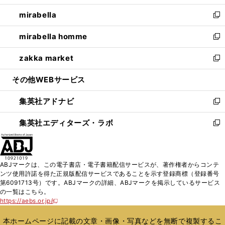
開
ウ
ン
ウ
し
mirabella
く
で
ド
ィ
い
新
開
ウ
ン
ウ
し
mirabella homme
く
で
ド
ィ
い
新
開
ウ
ン
ウ
し
zakka market
く
で
ド
ィ
い
新
開
ウ
ン
ウ
し
その他WEBサービス
く
で
ド
ィ
い
開
ウ
ン
ウ
集英社アドナビ
く
で
ド
ィ
新
開
ウ
ン
し
集英社エディターズ・ラボ
く
で
ド
い
新
開
ウ
ウ
し
く
で
ィ
い
開
ン
ウ
ABJマークは、この電子書店・電子書籍配信サービスが、著作権者からコンテ
く
ド
ィ
ンツ使用許諾を得た正規版配信サービスであることを示す登録商標（登録番号
ウ
ン
第6091713号）です。ABJマークの詳細、ABJマークを掲示しているサービス
で
ド
の一覧はこちら。
開
ウ
https://aebs.or.jp/
新
く
で
し
い
開
本ホームページに記載の文章・画像・写真などを無断で複製するこ