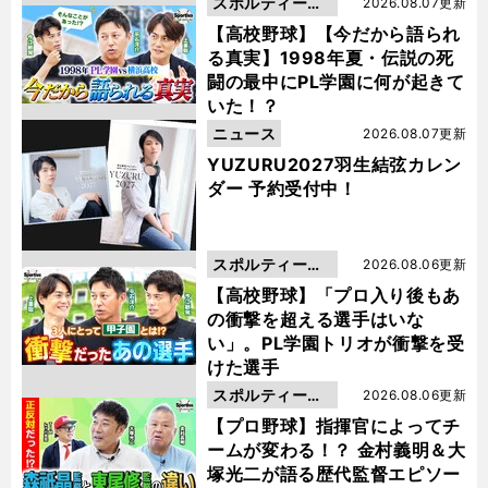
スポルティーバ
2026.08.07更新
動画
【高校野球】【今だから語られ
る真実】1998年夏・伝説の死
闘の最中にPL学園に何が起きて
いた！？
ニュース
2026.08.07更新
YUZURU2027羽生結弦カレン
ダー 予約受付中！
スポルティーバ
2026.08.06更新
動画
【高校野球】「プロ入り後もあ
の衝撃を超える選手はいな
い」。PL学園トリオが衝撃を受
けた選手
スポルティーバ
2026.08.06更新
動画
【プロ野球】指揮官によってチ
ームが変わる！？ 金村義明＆大
塚光二が語る歴代監督エピソー