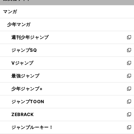
開
ン
く/
マンガ
ド
閉
ウ
じ
少年マンガ
で
る
開
週刊少年ジャンプ
く
新
し
ジャンプSQ
い
新
ウ
し
Vジャンプ
ィ
い
新
ン
ウ
し
最強ジャンプ
ド
ィ
い
新
ウ
ン
ウ
し
少年ジャンプ+
で
ド
ィ
い
新
開
ウ
ン
ウ
し
ジャンプTOON
く
で
ド
ィ
い
新
開
ウ
ン
ウ
し
ZEBRACK
く
で
ド
ィ
い
新
開
ウ
ン
ウ
し
ジャンプルーキー！
く
で
ド
ィ
い
新
開
ウ