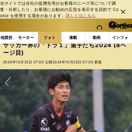
当サイトでは当社の提携先等がお客様のニーズ等について調
査・分析したり、お客様にお勧めの広告を表⽰する⽬的で Co
閉じ
okie を使⽤する場合があります。
詳しくはこちら
る
マイペ
web Sportiva (webスポルティーバ)
検索
メニュ
we
ー
フォトギャラリー
コラムフォト
サッカー界の「ドラ１
b
ジ
の他競技
モーター
フォト
連載
動画
インフォ
ス
サッカー界の「ドラ１」選手たち2024 (8ペ
ポ
ージ目)
ル
テ
2024年10月25日 07:00 公開
2024年10月25日 07:03 更新
ィ
ー
バ
次へ