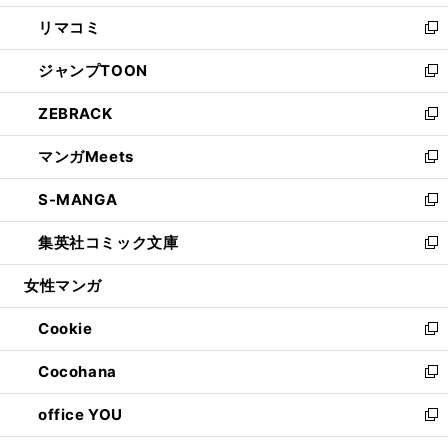
ウ
ン
ウ
し
リマコミ
で
ド
ィ
い
新
開
ウ
ン
ウ
し
ジャンプTOON
く
で
ド
ィ
い
新
開
ウ
ン
ウ
し
ZEBRACK
く
で
ド
ィ
い
新
開
ウ
ン
ウ
し
マンガMeets
く
で
ド
ィ
い
新
開
ウ
ン
ウ
し
S-MANGA
く
で
ド
ィ
い
新
開
ウ
ン
ウ
し
集英社コミック文庫
く
で
ド
ィ
い
新
開
ウ
ン
ウ
し
女性マンガ
く
で
ド
ィ
い
開
ウ
ン
ウ
Cookie
く
で
ド
ィ
新
開
ウ
ン
し
Cocohana
く
で
ド
い
新
開
ウ
ウ
し
office YOU
く
で
ィ
い
新
開
ン
ウ
し