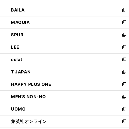
開
ウ
し
BAILA
く
ィ
い
新
ン
ウ
し
MAQUIA
ド
ィ
い
新
ウ
ン
ウ
し
SPUR
で
ド
ィ
い
新
開
ウ
ン
ウ
し
LEE
く
で
ド
ィ
い
新
開
ウ
ン
ウ
し
eclat
く
で
ド
ィ
い
新
開
ウ
ン
ウ
し
T JAPAN
く
で
ド
ィ
い
新
開
ウ
ン
ウ
し
HAPPY PLUS ONE
く
で
ド
ィ
い
新
開
ウ
ン
ウ
し
MEN'S NON-NO
く
で
ド
ィ
い
新
開
ウ
ン
ウ
し
UOMO
く
で
ド
ィ
い
新
開
ウ
ン
ウ
し
集英社オンライン
く
で
ド
ィ
い
新
開
ウ
ン
ウ
し