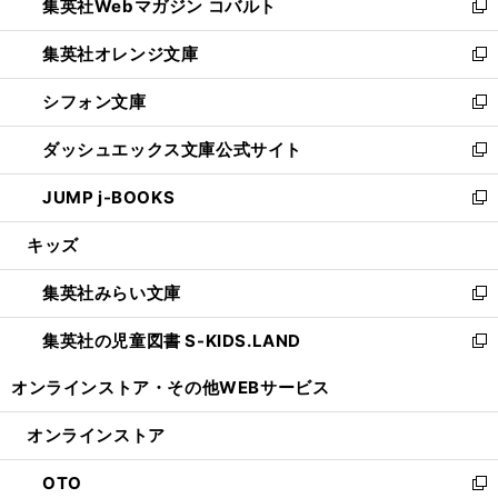
集英社Webマガジン コバルト
く
で
ド
ィ
新
開
ウ
ン
し
集英社オレンジ文庫
く
で
ド
い
新
開
ウ
ウ
し
シフォン文庫
く
で
ィ
い
新
開
ン
ウ
し
ダッシュエックス文庫公式サイト
く
ド
ィ
い
新
ウ
ン
ウ
し
JUMP j-BOOKS
で
ド
ィ
い
新
開
ウ
ン
ウ
し
キッズ
く
で
ド
ィ
い
開
ウ
ン
ウ
集英社みらい文庫
く
で
ド
ィ
新
開
ウ
ン
し
集英社の児童図書 S-KIDS.LAND
く
で
ド
い
新
開
ウ
ウ
し
オンラインストア・
その他WEBサービス
く
で
ィ
い
開
ン
ウ
オンラインストア
く
ド
ィ
ウ
ン
OTO
で
ド
新