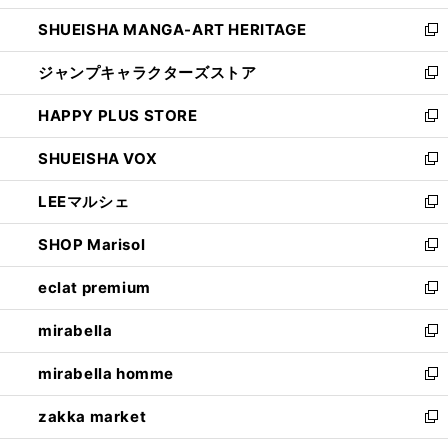
開
ウ
し
SHUEISHA MANGA-ART HERITAGE
く
で
い
新
開
ウ
し
ジャンプキャラクターズストア
く
ィ
い
新
ン
ウ
し
HAPPY PLUS STORE
ド
ィ
い
新
ウ
ン
ウ
し
SHUEISHA VOX
で
ド
ィ
い
新
開
ウ
ン
ウ
し
LEEマルシェ
く
で
ド
ィ
い
新
開
ウ
ン
ウ
し
SHOP Marisol
く
で
ド
ィ
い
新
開
ウ
ン
ウ
し
eclat premium
く
で
ド
ィ
い
新
開
ウ
ン
ウ
し
mirabella
く
で
ド
ィ
い
新
開
ウ
ン
ウ
し
mirabella homme
く
で
ド
ィ
い
新
開
ウ
ン
ウ
し
zakka market
く
で
ド
ィ
い
新
開
ウ
ン
ウ
し