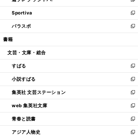
ィ
い
新
開
ン
ウ
し
Sportiva
く
ド
ィ
い
新
ウ
ン
ウ
し
パラスポ
で
ド
ィ
い
新
開
ウ
ン
ウ
し
書籍
く
で
ド
ィ
い
開
ウ
ン
ウ
文芸・文庫・総合
く
で
ド
ィ
開
ウ
ン
すばる
く
で
ド
新
開
ウ
し
小説すばる
く
で
い
新
開
ウ
し
集英社 文芸ステーション
く
ィ
い
新
ン
ウ
し
web 集英社文庫
ド
ィ
い
新
ウ
ン
ウ
し
青春と読書
で
ド
ィ
い
新
開
ウ
ン
ウ
し
アジア人物史
く
で
ド
ィ
い
新