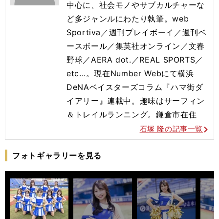
中心に、社会モノやサブカルチャーな
ど多ジャンルにわたり執筆。web
Sportiva／週刊プレイボーイ／週刊ベ
ースボール／集英社オンライン／文春
野球／AERA dot.／REAL SPORTS／
etc...。現在Number Webにて横浜
DeNAベイスターズコラム『ハマ街ダ
イアリー』連載中。趣味はサーフィン
＆トレイルランニング。鎌倉市在住
石塚 隆の記事一覧
フォトギャラリーを見る