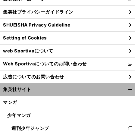
新
閉
し
じ
集英社プライバシーガイドライン
い
る
ウ
SHUEISHA Privacy Guideline
ィ
ン
Setting of Cookies
ド
ウ
web Sportivaについて
で
開
Web Sportivaについてのお問い合わせ
く
新
し
広告についてのお問い合わせ
い
ウ
集英社サイト
ィ
開
ン
く/
マンガ
ド
閉
ウ
じ
少年マンガ
で
る
開
週刊少年ジャンプ
く
新