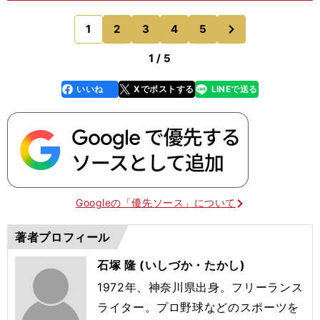
分野でひとりの人間として活躍できるようになりた
いという思いもあって......ありがたかったのです
次
1
2
3
4
5
のページへ
が、すぐに
1 / 5
いいね
Xでポストする
LINEで送る
line
faceboo
x
k
Googleの「優先ソース」について
著者プロフィール
石塚 隆 (いしづか・たかし)
1972年、神奈川県出身。フリーランス
ライター。プロ野球などのスポーツを