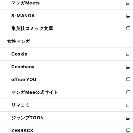
マンガMeets
く
で
ド
ィ
い
新
開
ウ
ン
ウ
し
S-MANGA
く
で
ド
ィ
い
新
開
ウ
ン
ウ
し
集英社コミック文庫
く
で
ド
ィ
い
新
開
ウ
ン
ウ
し
女性マンガ
く
で
ド
ィ
い
開
ウ
ン
ウ
Cookie
く
で
ド
ィ
新
開
ウ
ン
し
Cocohana
く
で
ド
い
新
開
ウ
ウ
し
office YOU
く
で
ィ
い
新
開
ン
ウ
し
マンガMee公式サイト
く
ド
ィ
い
新
ウ
ン
ウ
し
リマコミ
で
ド
ィ
い
新
開
ウ
ン
ウ
し
ジャンプTOON
く
で
ド
ィ
い
新
開
ウ
ン
ウ
し
ZEBRACK
く
で
ド
ィ
い
新