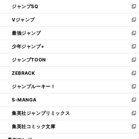
し
ジャンプSQ
い
新
ウ
し
Vジャンプ
ィ
い
新
ン
ウ
し
最強ジャンプ
ド
ィ
い
新
ウ
ン
ウ
し
少年ジャンプ+
で
ド
ィ
い
新
開
ウ
ン
ウ
し
ジャンプTOON
く
で
ド
ィ
い
新
開
ウ
ン
ウ
し
ZEBRACK
く
で
ド
ィ
い
新
開
ウ
ン
ウ
し
ジャンプルーキー！
く
で
ド
ィ
い
新
開
ウ
ン
ウ
し
S-MANGA
く
で
ド
ィ
い
新
開
ウ
ン
ウ
し
集英社ジャンプリミックス
く
で
ド
ィ
い
新
開
ウ
ン
ウ
し
集英社コミック文庫
く
で
ド
ィ
い
新
開
ウ
ン
ウ
し