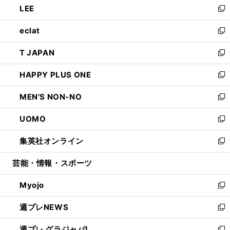
LEE
く
で
ド
ィ
い
新
開
ウ
ン
ウ
し
eclat
く
で
ド
ィ
い
新
開
ウ
ン
ウ
し
T JAPAN
く
で
ド
ィ
い
新
開
ウ
ン
ウ
し
HAPPY PLUS ONE
く
で
ド
ィ
い
新
開
ウ
ン
ウ
し
MEN'S NON-NO
く
で
ド
ィ
い
新
開
ウ
ン
ウ
し
UOMO
く
で
ド
ィ
い
新
開
ウ
ン
ウ
し
集英社オンライン
く
で
ド
ィ
い
新
開
ウ
ン
ウ
し
芸能・情報・スポーツ
く
で
ド
ィ
い
開
ウ
ン
ウ
Myojo
く
で
ド
ィ
新
開
ウ
ン
し
週プレNEWS
く
で
ド
い
新
開
ウ
ウ
し
週プレ グラジャパ!
く
で