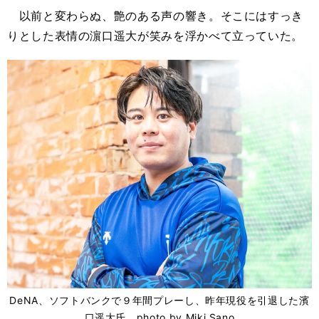
以前と変わらぬ、艶のある声の響き。そこにはすっき
りとした表情の濵口遥大が笑みを浮かべて立っていた。
DeNA、ソフトバンクで９年間プレーし、昨年現役を引退した濱
口遥大氏 photo by Miki Sano