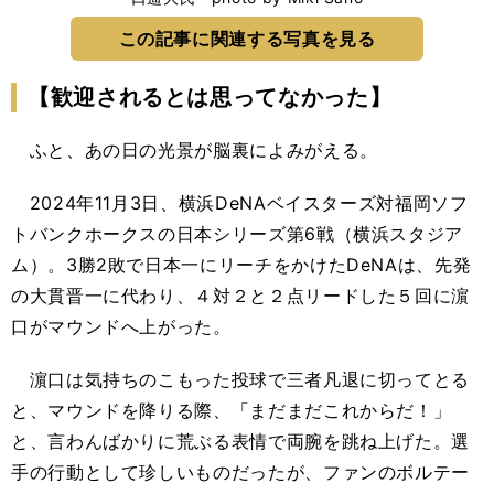
この記事に関連する写真を見る
【歓迎されるとは思ってなかった】
ふと、あの日の光景が脳裏によみがえる。
2024年11月3日、横浜DeNAベイスターズ対福岡ソフ
トバンクホークスの日本シリーズ第6戦（横浜スタジア
ム）。3勝2敗で日本一にリーチをかけたDeNAは、先発
の大貫晋一に代わり、４対２と２点リードした５回に濵
口がマウンドへ上がった。
濵口は気持ちのこもった投球で三者凡退に切ってとる
と、マウンドを降りる際、「まだまだこれからだ！」
と、言わんばかりに荒ぶる表情で両腕を跳ね上げた。選
手の行動として珍しいものだったが、ファンのボルテー