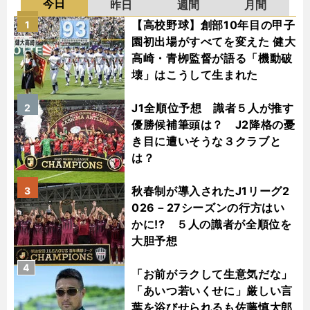
今日
昨日
週間
月間
【高校野球】創部10年目の甲子
1
園初出場がすべてを変えた 健大
高崎・青栁監督が語る「機動破
壊」はこうして生まれた
J1全順位予想 識者５人が推す
2
優勝候補筆頭は？ J2降格の憂
き目に遭いそうな３クラブと
は？
秋春制が導入されたJ1リーグ2
3
026－27シーズンの行方はい
かに!? ５人の識者が全順位を
大胆予想
4
「お前がラクして生意気だな」
「あいつ若いくせに」厳しい言
葉を浴びせられるも佐藤慎太郎