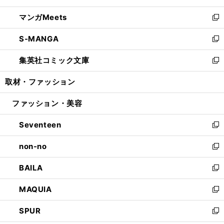
開
ウ
ン
ウ
し
マンガMeets
く
で
ド
ィ
い
新
開
ウ
ン
ウ
し
S-MANGA
く
で
ド
ィ
い
新
開
ウ
ン
ウ
し
集英社コミック文庫
く
で
ド
ィ
い
新
開
ウ
ン
ウ
し
取材・ファッション
く
で
ド
ィ
い
開
ウ
ン
ウ
ファッション・美容
く
で
ド
ィ
開
ウ
ン
Seventeen
く
で
ド
新
開
ウ
し
non-no
く
で
い
新
開
ウ
し
BAILA
く
ィ
い
新
ン
ウ
し
MAQUIA
ド
ィ
い
新
ウ
ン
ウ
し
SPUR
で
ド
ィ
い
新
開
ウ
ン
ウ
し