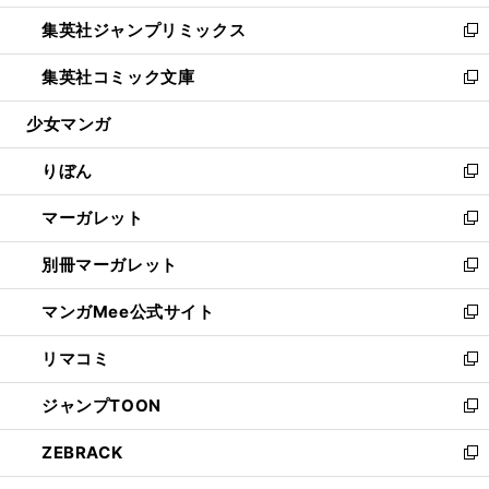
開
ウ
ン
ウ
し
集英社ジャンプリミックス
く
で
ド
ィ
い
新
開
ウ
ン
ウ
し
集英社コミック文庫
く
で
ド
ィ
い
新
開
ウ
ン
ウ
し
少女マンガ
く
で
ド
ィ
い
開
ウ
ン
ウ
りぼん
く
で
ド
ィ
新
開
ウ
ン
し
マーガレット
く
で
ド
い
新
開
ウ
ウ
し
別冊マーガレット
く
で
ィ
い
新
開
ン
ウ
し
マンガMee公式サイト
く
ド
ィ
い
新
ウ
ン
ウ
し
リマコミ
で
ド
ィ
い
新
開
ウ
ン
ウ
し
ジャンプTOON
く
で
ド
ィ
い
新
開
ウ
ン
ウ
し
ZEBRACK
く
で
ド
ィ
い
新
開
ウ
ン
ウ
し