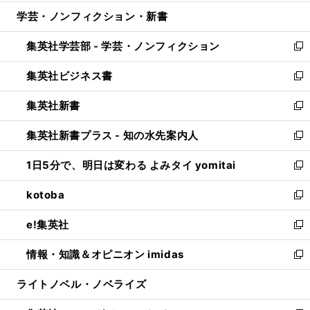
開
ウ
ン
ウ
し
学芸・ノンフィクション・新書
く
で
ド
ィ
い
開
ウ
ン
ウ
集英社学芸部 - 学芸・ノンフィクション
く
で
ド
ィ
新
開
ウ
ン
し
集英社ビジネス書
く
で
ド
い
新
開
ウ
ウ
し
集英社新書
く
で
ィ
い
新
開
ン
ウ
し
集英社新書プラス - 知の水先案内人
く
ド
ィ
い
新
ウ
ン
ウ
し
1日5分で、明日は変わる よみタイ yomitai
で
ド
ィ
い
新
開
ウ
ン
ウ
し
kotoba
く
で
ド
ィ
い
新
開
ウ
ン
ウ
し
e!集英社
く
で
ド
ィ
い
新
開
ウ
ン
ウ
し
情報・知識＆オピニオン imidas
く
で
ド
ィ
い
新
開
ウ
ン
ウ
し
ライトノベル・ノベライズ
く
で
ド
ィ
い
開
ウ
ン
ウ