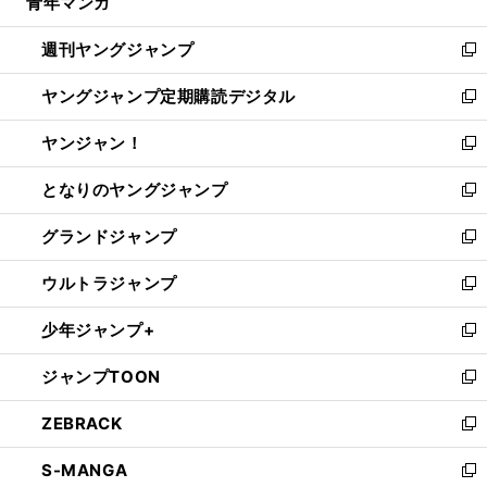
青年マンガ
く
で
ド
ィ
い
開
ウ
ン
ウ
週刊ヤングジャンプ
く
で
ド
ィ
新
開
ウ
ン
し
ヤングジャンプ定期購読デジタル
く
で
ド
い
新
開
ウ
ウ
し
ヤンジャン！
く
で
ィ
い
新
開
ン
ウ
し
となりのヤングジャンプ
く
ド
ィ
い
新
ウ
ン
ウ
し
グランドジャンプ
で
ド
ィ
い
新
開
ウ
ン
ウ
し
ウルトラジャンプ
く
で
ド
ィ
い
新
開
ウ
ン
ウ
し
少年ジャンプ+
く
で
ド
ィ
い
新
開
ウ
ン
ウ
し
ジャンプTOON
く
で
ド
ィ
い
新
開
ウ
ン
ウ
し
ZEBRACK
く
で
ド
ィ
い
新
開
ウ
ン
ウ
し
S-MANGA
く
で
ド
ィ
い
新