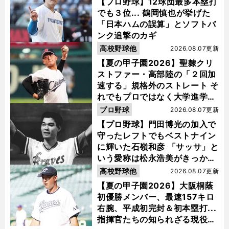
【プロ野球】12球団最多本塁打
でも３位... 鶴岡慎也が挙げた
「日本ハムの誤算」とソフトバ
ンク追撃のカギ
高校野球他
2026.08.07更新
【夏の甲子園2026】聖隷クリ
ストファー・高部陸の「２回加
速する」規格外のストレート そ
れでもプロではなく大学進学を
選ぶ理由
プロ野球
2026.08.07更新
【プロ野球】門田博光の加入で
守ったレフトでもベストナイン
に輝いた石嶺和彦 「サッサ」と
いう愛称は松永浩美がきっか
け？
高校野球他
2026.08.07更新
【夏の甲子園2026】大阪桐蔭
初優勝メンバー、最速157キロ
右腕、平成初完封＆初本塁打...
指揮官たちの知られざる現役時