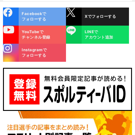
代
cebo
X
Facebookで
Xでフォローする
ok
フォローする
uTube
LINE
YouTubeで
LINEで
チャンネル登録
アカウント追加
stagra
Instagramで
m
フォローする
】
今
」
前
へ