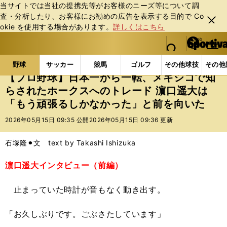
当サイトでは当社の提携先等がお客様のニーズ等について調
査・分析したり、お客様にお勧めの広告を表⽰する⽬的で Co
閉じ
okie を使⽤する場合があります。
詳しくはこちら
る
マイペ
web Sportiva (webスポルティーバ)
検索
メニュ
we
ー
野球の記事一覧
プロ野球
【プロ野球】日本一から一
b
ジ
野球
サッカー
競馬
ゴルフ
その他球技
その他
ス
【プロ野球】日本一から一転、メキシコで知
ポ
らされたホークスへのトレード 濵口遥大は
ル
「もう頑張るしかなかった」と前を向いた
テ
ィ
2026年05月15日 09:35 公開
2026年05月15日 09:36 更新
ー
バ
石塚隆⚫︎文 text by Takashi Ishizuka
濵口遥大インタビュー（前編）
止まっていた時計が音もなく動き出す。
「お久しぶりです。ごぶさたしています」