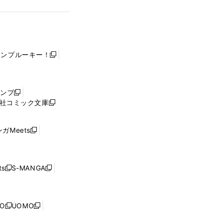
ャンプルーキー！
新
し
い
ウ
ャンプ
新
ィ
社コミック文庫
し
新
ン
い
し
ド
ウ
い
ウ
ガMeets
新
ィ
ウ
で
し
ン
ィ
開
い
ド
ン
く
ウ
ウ
ド
s
S-MANGA
新
新
ィ
で
ウ
し
し
ン
開
で
い
い
ド
く
開
ウ
ウ
ウ
NO
UOMO
く
新
新
ィ
ィ
で