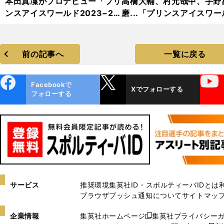
本田真凜がプロデビュー「プリ
高橋大輔、村元哉中、宇野
ンスアイスワールド2023−20
磨...「プリンスアイスワー
24」フォトギャラリー
2023−2024」フォトギャ
リー
前の記事へ
一覧に戻る
ebo
X
YouTube
Facebookで
Xでフォローする
ok
フォローする
サービス
推奨環境
集英社ID・スポルティーバIDとは
ブラウザプッシュ通知について
サイトマッ
企業情報
集英社ホームページ
集英社プライバシー
新