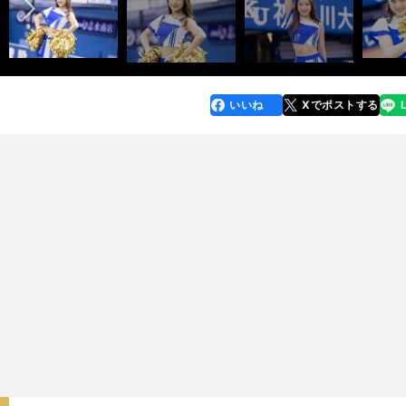
いいね
Xでポストする
line
faceboo
x
k