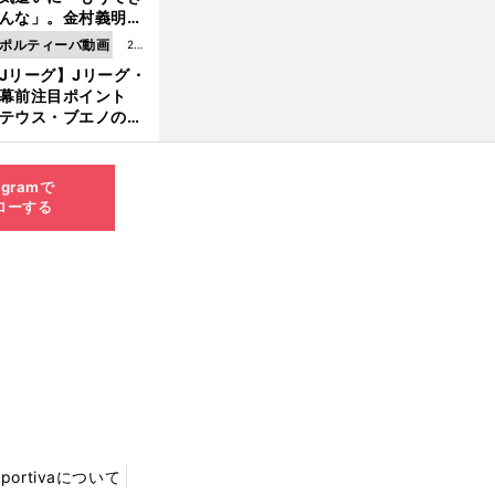
8.0
んな」。金村義明＆
6更
塚光二が明かす引退
ポルティーバ動画
202
新
ピソード！
Jリーグ】Jリーグ・
6.0
開幕前注目ポイント
8.0
テウス・ブエノの鹿
5更
移籍！ 恐るべし15
新
磯部怜夢！
agramで
ローする
Sportivaについて