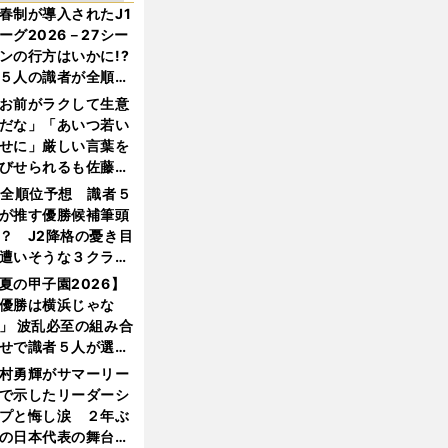
春制が導入されたJ1
ーグ2026－27シー
ンの行方はいかに!?
５人の識者が全順位
大胆予想
お前がラクして生意
だな」「あいつ若い
せに」厳しい言葉を
びせられるも佐藤慎
郎が貫いた誇りとフ
1全順位予想 識者５
ンへの思い
が推す優勝候補筆頭
？ J2降格の憂き目
遭いそうな３クラブ
は？
夏の甲子園2026】
優勝は横浜じゃな
」 波乱必至の組み合
せで識者５人が選ん
優勝校はここだ！
村勇輝がサマーリー
で示したリーダーシ
プと悔し涙 ２年ぶ
の日本代表の舞台を