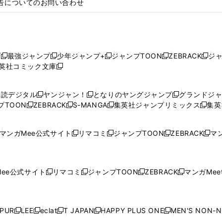
告についてのお問い合わせ
プ
最強ジャンプ
少年ジャンプ+
ジャンプTOON
ZEBRACK
ジ
新
新
新
新
新
英社コミック文庫
し
新
し
し
し
し
い
い
し
い
い
い
ウ
ウ
い
ウ
ウ
ウ
購読デジタル
ヤンジャン！
となりのヤングジャンプ
グランドジ
新
新
新
ィ
ィ
ウ
ィ
ィ
ィ
プTOON
ZEBRACK
S-MANGA
集英社ジャンプリミックス
集英
新
し
新
し
新
し
新
ン
ン
ィ
ン
ン
ン
し
い
し
い
し
い
し
ド
ド
ン
ド
ド
ド
い
ウ
い
ウ
い
ウ
い
ウ
ウ
ド
ウ
ウ
ウ
マンガMee公式サイト
リマコミ
ジャンプTOON
ZEBRACK
マン
新
新
新
新
ウ
ィ
ウ
ィ
ウ
ィ
ウ
で
で
ウ
で
で
で
し
し
し
し
し
ィ
ン
ィ
ン
ィ
ン
ィ
開
開
で
開
開
開
い
い
い
い
い
ン
ド
ン
ド
ン
ド
ン
く
く
開
く
く
く
ウ
ウ
ウ
ウ
ウ
ド
ウ
ド
ウ
ド
ウ
ド
ee公式サイト
リマコミ
ジャンプTOON
ZEBRACK
マンガMeet
く
新
新
新
新
ィ
ィ
ィ
ィ
ィ
ウ
で
ウ
で
ウ
で
ウ
し
し
し
し
ン
ン
ン
ン
ン
で
開
で
開
で
開
で
い
い
い
い
ド
ド
ド
ド
ド
開
く
開
く
開
く
開
ウ
ウ
ウ
ウ
ウ
ウ
ウ
ウ
ウ
PUR
LEE
eclat
T JAPAN
HAPPY PLUS ONE
MEN'S NON-
く
く
く
く
新
新
新
新
新
ィ
ィ
ィ
ィ
で
で
で
で
で