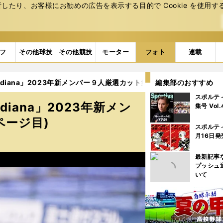
たり、お客様にお勧めの広告を表⽰する⽬的で Cookie を使⽤す
フ
その他球技
その他競技
モーター
フォト
連載
iana」2023年新メンバー９人厳選カット集（38枚） (20ページ目
編集部のおすすめ
スポルテ
iana」2023年新メン
集号 Vol
ページ目)
スポルテ
月16日発
最新記事
プッシュ
いて