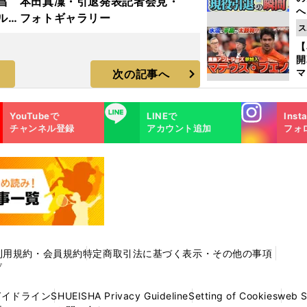
昌
本田真凜・引退発表記者会見・
へ
ルド
フォトギャラリー
大
ス
ラ
エ
【
マ
次の記事へ
島
歳
Instagra
LINE
YouTubeで
LINEで
Inst
m
チャンネル登録
アカウント追加
フォ
利用規約・会員規約
特定商取引法に基づく表示・その他の事項
プ
ガイドライン
SHUEISHA Privacy Guideline
Setting of Cookies
web 