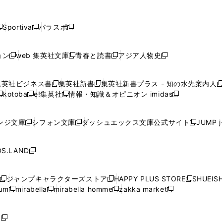
し
し
し
し
し
ン
ン
ン
ン
開
開
開
開
開
い
い
い
い
い
ド
ド
ド
ド
く
く
く
く
く
ウ
ウ
ウ
ウ
ウ
ウ
ウ
ウ
ウ
Sportiva
パラスポ
新
新
ィ
ィ
ィ
ィ
ィ
で
で
で
で
し
し
し
ン
ン
ン
ン
ン
開
開
開
開
い
い
い
ド
ド
ド
ド
ド
ョン
web 集英社文庫
青春と読書
アジア人物史
く
く
く
く
新
新
新
新
ウ
ウ
ウ
ウ
ウ
ウ
ウ
ウ
し
し
し
し
ィ
ィ
ィ
で
で
で
で
で
い
い
い
い
ン
ン
ン
集英社ビジネス書
集英社新書
集英社新書プラス - 知の水先案内人
開
開
開
開
開
新
新
新
ウ
ウ
ウ
ウ
ド
ド
ド
kotoba
e!集英社
情報・知識＆オピニオン imidas
く
く
く
く
く
新
し
新
し
新
ィ
ィ
ィ
ィ
ウ
ウ
ウ
し
し
い
し
い
し
ン
ン
ン
ン
で
で
で
い
い
ウ
い
ウ
い
ド
ド
ド
ド
ンジ文庫
シフォン文庫
ダッシュエックス文庫公式サイト
JUMP 
開
開
開
新
新
新
ウ
ウ
ィ
ウ
ィ
ウ
ウ
ウ
ウ
ウ
く
く
く
し
し
し
ィ
ィ
ン
ィ
ン
ィ
で
で
で
で
い
い
い
ン
ン
ド
ン
ド
ン
S.LAND
開
開
開
開
新
ウ
ウ
ウ
ド
ド
ウ
ド
ウ
ド
く
く
く
く
し
ィ
ィ
ィ
ウ
ウ
で
ウ
で
ウ
い
ン
ン
ン
ジャンプキャラクターズストア
HAPPY PLUS STORE
SHUEIS
で
で
開
で
開
で
新
新
新
ウ
ド
ド
ド
ium
mirabella
mirabella homme
zakka market
開
開
く
開
く
開
し
新
新
新
し
新
し
ィ
ウ
ウ
ウ
く
く
く
く
い
し
し
い
し
し
い
ン
で
で
で
ウ
い
い
ウ
い
い
ウ
ド
ボ
開
開
開
新