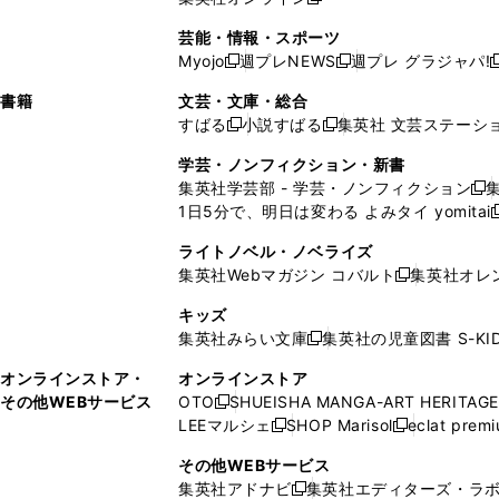
し
新
し
し
し
ン
ィ
ン
ン
開
で
開
で
い
し
い
い
い
ド
ン
ド
ド
芸能・情報・スポーツ
く
開
く
開
ウ
い
ウ
ウ
ウ
ウ
ド
ウ
ウ
Myojo
週プレNEWS
週プレ グラジャパ!
く
く
新
新
新
ィ
ウ
ィ
ィ
ィ
で
ウ
で
で
し
し
ン
ィ
ン
ン
ン
書籍
文芸・文庫・総合
開
で
開
開
い
い
ド
ン
ド
ド
ド
すばる
小説すばる
集英社 文芸ステーシ
く
開
く
く
新
新
ウ
ウ
ウ
ド
ウ
ウ
ウ
く
し
し
ィ
ィ
学芸・ノンフィクション・新書
で
ウ
で
で
で
い
い
ン
ン
集英社学芸部 - 学芸・ノンフィクション
開
で
開
開
開
新
ウ
ウ
ド
ド
1日5分で、明日は変わる よみタイ yomitai
く
開
く
く
く
し
新
ィ
ィ
ウ
ウ
く
い
ン
ン
ライトノベル・ノベライズ
で
で
ウ
ド
ド
集英社Webマガジン コバルト
集英社オレ
開
開
新
ィ
ウ
ウ
く
く
し
ン
キッズ
で
で
い
ド
集英社みらい文庫
集英社の児童図書 S-KID
開
開
新
ウ
ウ
く
く
し
ィ
オンラインストア・
オンラインストア
で
い
ン
その他WEBサービス
OTO
SHUEISHA MANGA-ART HERITAGE
開
新
ウ
ド
LEEマルシェ
SHOP Marisol
eclat prem
く
し
新
新
ィ
ウ
い
し
し
ン
その他WEBサービス
で
ウ
い
い
ド
集英社アドナビ
集英社エディターズ・ラ
開
新