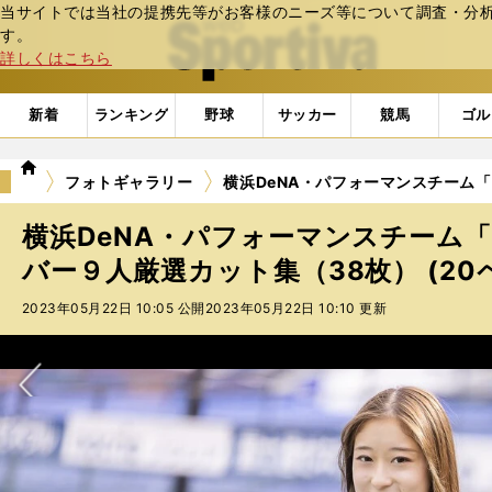
当サイトでは当社の提携先等がお客様のニーズ等について調査・分析し
web Sportiva (webスポルティーバ)
す。
詳しくはこちら
新着
ランキング
野球
サッカー
競馬
ゴル
we
フォトギャラリー
横浜DeNA・パフォーマンスチーム「d
b
ス
横浜DeNA・パフォーマンスチーム「d
ポ
ル
バー９人厳選カット集（38枚） (20
テ
2023年05月22日 10:05 公開
2023年05月22日 10:10 更新
ィ
ー
バ
次へ