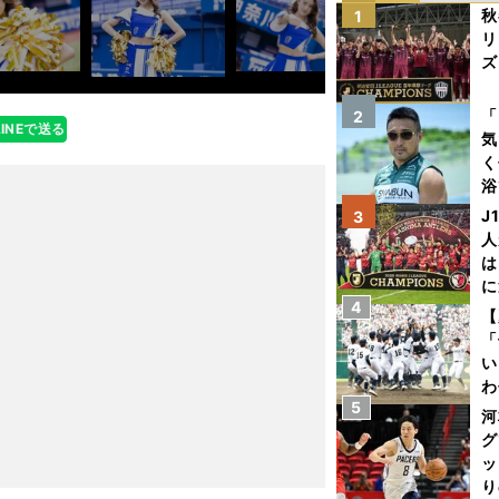
秋
1
リ
ズ
を
「
2
LINEで送る
気
く
浴
太
J
3
ァ
人
は
に
4
と
【
「
い
わ
5
だ
河
グ
ッ
り