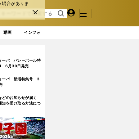
る場合がありま
マイペ
閉じ
検索
メニュ
ー
る
す
ジ
る
動画
インフォ
)
ィーバ バレーボール特
.4 6月30日発売
ィーバ 部活特集号 3
売
などのお知らせが届く
通知を受け取る方法につ