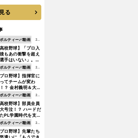
に３年目のNBA挑戦
続く
見る
事
ポルティーバ動画
202
高校野球】「プロ入
6.0
後もあの衝撃を超え
8.0
選手はいない」。PL
6更
園トリオが衝撃を受
ポルティーバ動画
202
新
た選手
プロ野球】指揮官に
6.0
ってチームが変わ
8.0
！？ 金村義明＆大塚
6更
二が語る歴代監督エ
ポルティーバ動画
202
新
ソード
高校野球】部員全員
6.0
大号泣！？ ハードだ
8.0
たPL学園時代を支え
6更
ものとは
ポルティーバ動画
202
新
プロ野球】先輩たち
6.0
気遣いに「もうでき