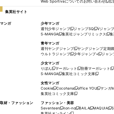
Web Sportivaについてのお問い合わせ
広
し
新
い
し
集英社サイト
ウ
い
ィ
ウ
マンガ
少年マンガ
ン
ィ
週刊少年ジャンプ
ジャンプSQ
Vジャン
ド
ン
新
新
S-MANGA
集英社ジャンプリミックス
集
ウ
ド
新
し
し
新
で
ウ
し
い
い
し
青年マンガ
開
で
い
ウ
ウ
い
週刊ヤングジャンプ
ヤングジャンプ定期
新
く
開
ウ
ィ
ィ
ウ
ウルトラジャンプ
少年ジャンプ+
ジャン
新
し
新
く
ィ
ン
ン
ィ
し
い
し
ン
ド
ド
ン
少女マンガ
い
ウ
い
ド
ウ
ウ
ド
りぼん
マーガレット
別冊マーガレット
新
新
新
ウ
ィ
ウ
ウ
で
で
ウ
S-MANGA
集英社コミック文庫
し
新
し
新
ィ
ン
ィ
で
開
開
で
い
し
い
し
ン
ド
ン
女性マンガ
開
く
く
開
ウ
い
ウ
い
ド
ウ
ド
Cookie
Cocohana
office YOU
マンガM
く
く
新
新
新
ィ
ウ
ィ
ウ
ウ
で
ウ
集英社コミック文庫
し
新
し
し
ン
ィ
ン
ィ
で
開
で
い
し
い
い
ド
ン
ド
ン
取材・ファッション
ファッション・美容
開
く
開
ウ
い
ウ
ウ
ウ
ド
ウ
ド
Seventeen
non-no
BAILA
MAQUIA
S
く
く
新
新
新
新
ィ
ウ
ィ
ィ
で
ウ
で
ウ
集英社オンライン