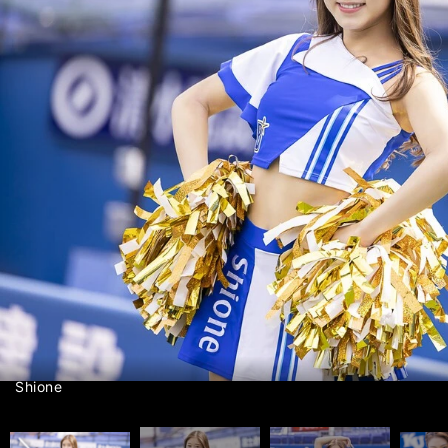
インタビュー記事&メンバー紹介ムービー＞＞
インタビュー記事&メンバー紹介ムービー＞＞
前へ
photo by Tatematsu Naozumi
Arisa
Iroha
Misaki
Nagisa
Rei
Reina
Shione
Yui
Yukiha
photo by Tatematsu Naozumi