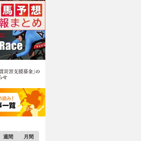
週間
月間