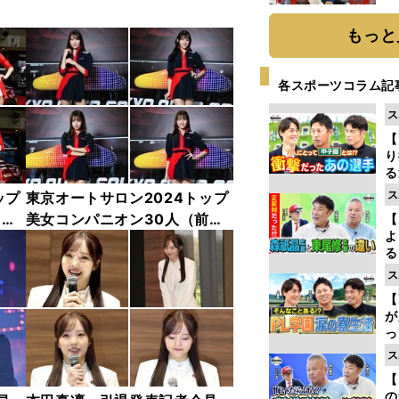
糧
は
もっと
各スポーツコラム記
ス
【
り
る
学
ス
ップ
東京オートサロン2024トップ
け
中
美女コンパニオン30人（前
【
よ
編）「全身フォト」
る
光
ス
ピ
【
が
っ
た
ス
【
の