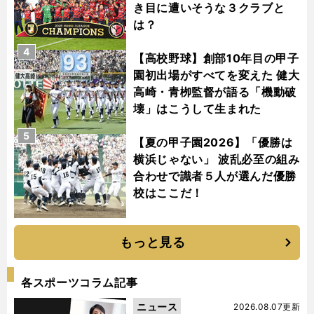
き目に遭いそうな３クラブと
は？
4
【高校野球】創部10年目の甲子
園初出場がすべてを変えた 健大
高崎・青栁監督が語る「機動破
壊」はこうして生まれた
5
【夏の甲子園2026】「優勝は
横浜じゃない」 波乱必至の組み
合わせで識者５人が選んだ優勝
校はここだ！
もっと見る
各スポーツコラム記事
ニュース
2026.08.07更新