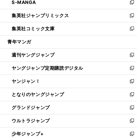
S-MANGA
く
で
ド
ィ
い
新
開
ウ
ン
ウ
し
集英社ジャンプリミックス
く
で
ド
ィ
い
新
開
ウ
ン
ウ
し
集英社コミック文庫
く
で
ド
ィ
い
新
開
ウ
ン
ウ
し
青年マンガ
く
で
ド
ィ
い
開
ウ
ン
ウ
週刊ヤングジャンプ
く
で
ド
ィ
新
開
ウ
ン
し
ヤングジャンプ定期購読デジタル
く
で
ド
い
新
開
ウ
ウ
し
ヤンジャン！
く
で
ィ
い
新
開
ン
ウ
し
となりのヤングジャンプ
く
ド
ィ
い
新
ウ
ン
ウ
し
グランドジャンプ
で
ド
ィ
い
新
開
ウ
ン
ウ
し
ウルトラジャンプ
く
で
ド
ィ
い
新
開
ウ
ン
ウ
し
少年ジャンプ+
く
で
ド
ィ
い
新