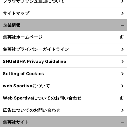
ブラウザプッシュ通知について
サイトマップ
企業情報
開
く/
集英社ホームページ
新
閉
し
じ
集英社プライバシーガイドライン
い
る
ウ
SHUEISHA Privacy Guideline
ィ
ン
Setting of Cookies
ド
ウ
web Sportivaについて
で
開
Web Sportivaについてのお問い合わせ
く
新
し
広告についてのお問い合わせ
い
ウ
集英社サイト
ィ
開