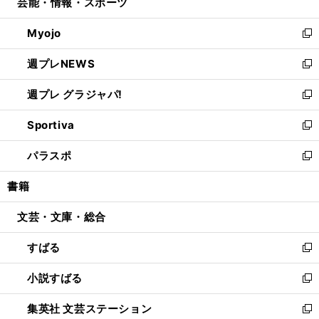
芸能・情報・スポーツ
く
で
ド
ィ
い
開
ウ
ン
ウ
Myojo
く
で
ド
ィ
新
開
ウ
ン
し
週プレNEWS
く
で
ド
い
新
開
ウ
ウ
し
週プレ グラジャパ!
く
で
ィ
い
新
開
ン
ウ
し
Sportiva
く
ド
ィ
い
新
ウ
ン
ウ
し
パラスポ
で
ド
ィ
い
新
開
ウ
ン
ウ
し
書籍
く
で
ド
ィ
い
開
ウ
ン
ウ
文芸・文庫・総合
く
で
ド
ィ
開
ウ
ン
すばる
く
で
ド
新
開
ウ
し
小説すばる
く
で
い
新
開
ウ
し
集英社 文芸ステーション
く
ィ
い
新