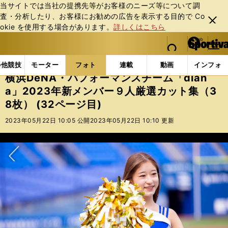
当サイトでは当社の提携先等がお客様のニーズ等について調
査・分析したり、お客様にお勧めの広告を表⽰する⽬的で Co
閉じ
okie を使⽤する場合があります。
詳しくはこちら
る
マイペ
web Sportiva (webスポルティーバ)
検索
メニュ
we
ー
フォトギャラリー
横浜DeNA・パフォーマンスチーム「d
b
ジ
の他競技
モーター
フォト
連載
動画
インフォ
ス
横浜DeNA・パフォーマンスチーム「dian
ポ
a」2023年新メンバー９人厳選カット集（3
ル
8枚） (32ページ目)
テ
ィ
2023年05月22日 10:05 公開
2023年05月22日 10:10 更新
ー
バ
次へ