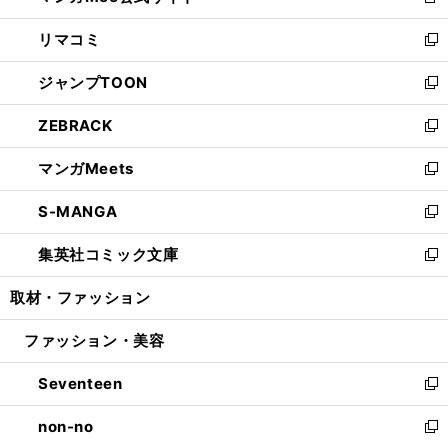
新
ウ
ン
ウ
し
リマコミ
で
ド
ィ
い
新
開
ウ
ン
ウ
し
ジャンプTOON
く
で
ド
ィ
い
新
開
ウ
ン
ウ
し
ZEBRACK
く
で
ド
ィ
い
新
開
ウ
ン
ウ
し
マンガMeets
く
で
ド
ィ
い
新
開
ウ
ン
ウ
し
S-MANGA
く
で
ド
ィ
い
新
開
ウ
ン
ウ
し
集英社コミック文庫
く
で
ド
ィ
い
新
開
ウ
ン
ウ
し
取材・ファッション
く
で
ド
ィ
い
開
ウ
ン
ウ
ファッション・美容
く
で
ド
ィ
開
ウ
ン
Seventeen
く
で
ド
新
開
ウ
し
non-no
く
で
い
新
開