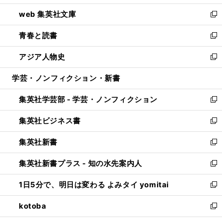
ン
ウ
し
web 集英社文庫
ド
ィ
い
新
ウ
ン
ウ
し
青春と読書
で
ド
ィ
い
新
開
ウ
ン
ウ
し
アジア人物史
く
で
ド
ィ
い
新
開
ウ
ン
ウ
し
学芸・ノンフィクション・新書
く
で
ド
ィ
い
開
ウ
ン
ウ
集英社学芸部 - 学芸・ノンフィクション
く
で
ド
ィ
新
開
ウ
ン
し
集英社ビジネス書
く
で
ド
い
新
開
ウ
ウ
し
集英社新書
く
で
ィ
い
新
開
ン
ウ
し
集英社新書プラス - 知の水先案内人
く
ド
ィ
い
新
ウ
ン
ウ
し
1日5分で、明日は変わる よみタイ yomitai
で
ド
ィ
い
新
開
ウ
ン
ウ
し
kotoba
く
で
ド
ィ
い
新
開
ウ
ン
ウ
し