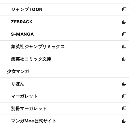
開
ウ
ン
ウ
し
ジャンプTOON
く
で
ド
ィ
い
新
開
ウ
ン
ウ
し
ZEBRACK
く
で
ド
ィ
い
新
開
ウ
ン
ウ
し
S-MANGA
く
で
ド
ィ
い
新
開
ウ
ン
ウ
し
集英社ジャンプリミックス
く
で
ド
ィ
い
新
開
ウ
ン
ウ
し
集英社コミック文庫
く
で
ド
ィ
い
新
開
ウ
ン
ウ
し
少女マンガ
く
で
ド
ィ
い
開
ウ
ン
ウ
りぼん
く
で
ド
ィ
新
開
ウ
ン
し
マーガレット
く
で
ド
い
新
開
ウ
ウ
し
別冊マーガレット
く
で
ィ
い
新
開
ン
ウ
し
マンガMee公式サイト
く
ド
ィ
い
新
ウ
ン
ウ
し