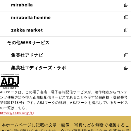
mirabella
く
で
ド
ィ
い
新
開
ウ
ン
ウ
し
mirabella homme
く
で
ド
ィ
い
新
開
ウ
ン
ウ
し
zakka market
く
で
ド
ィ
い
新
開
ウ
ン
ウ
し
その他WEBサービス
く
で
ド
ィ
い
開
ウ
ン
ウ
集英社アドナビ
く
で
ド
ィ
新
開
ウ
ン
し
集英社エディターズ・ラボ
く
で
ド
い
新
開
ウ
ウ
し
く
で
ィ
い
開
ン
ウ
ABJマークは、この電子書店・電子書籍配信サービスが、著作権者からコンテ
く
ド
ィ
ンツ使用許諾を得た正規版配信サービスであることを示す登録商標（登録番号
ウ
ン
第6091713号）です。ABJマークの詳細、ABJマークを掲示しているサービス
で
ド
の一覧はこちら。
開
ウ
https://aebs.or.jp/
新
く
で
し
い
開
本ホームページに記載の文章・画像・写真などを無断で複製するこ
ウ
く
とは法律で禁じられています。全ての著作権は株式会社 集英社に帰