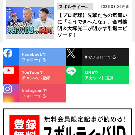
スポルティーバ
2026.08.06更新
動画
【プロ野球】先輩たちの気遣い
に「もうできへんな」。金村義
明＆大塚光二が明かす引退エピ
ソード！
cebo
X
Facebookで
Xでフォローする
ok
フォローする
uTube
LINE
YouTubeで
LINEで
チャンネル登録
アカウント追加
stagra
Instagramで
m
フォローする