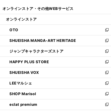
開
ウ
ウ
し
オンラインストア・
その他WEBサービス
く
で
ィ
い
開
ン
ウ
オンラインストア
く
ド
ィ
ウ
ン
OTO
で
ド
新
開
ウ
し
SHUEISHA MANGA-ART HERITAGE
く
で
い
新
開
ウ
し
ジャンプキャラクターズストア
く
ィ
い
新
ン
ウ
し
HAPPY PLUS STORE
ド
ィ
い
新
ウ
ン
ウ
し
SHUEISHA VOX
で
ド
ィ
い
新
開
ウ
ン
ウ
し
LEEマルシェ
く
で
ド
ィ
い
新
開
ウ
ン
ウ
し
SHOP Marisol
く
で
ド
ィ
い
新
開
ウ
ン
ウ
し
eclat premium
く
で
ド
ィ
い
新
開
ウ
ン
ウ
し