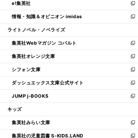
e!集英社
く
で
ド
ィ
い
新
開
ウ
ン
ウ
し
情報・知識＆オピニオン imidas
く
で
ド
ィ
い
新
開
ウ
ン
ウ
し
ライトノベル・ノベライズ
く
で
ド
ィ
い
開
ウ
ン
ウ
集英社Webマガジン コバルト
く
で
ド
ィ
新
開
ウ
ン
し
集英社オレンジ文庫
く
で
ド
い
新
開
ウ
ウ
し
シフォン文庫
く
で
ィ
い
新
開
ン
ウ
し
ダッシュエックス文庫公式サイト
く
ド
ィ
い
新
ウ
ン
ウ
し
JUMP j-BOOKS
で
ド
ィ
い
新
開
ウ
ン
ウ
し
キッズ
く
で
ド
ィ
い
開
ウ
ン
ウ
集英社みらい文庫
く
で
ド
ィ
新
開
ウ
ン
し
集英社の児童図書 S-KIDS.LAND
く
で
ド
い
新