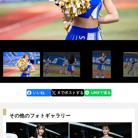
インタビュー記事&メンバー紹介ムービー＞＞
インタビュー記事&メンバー紹介ムービー＞＞
前へ
photo by Tatematsu Naozumi
Arisa
Iroha
Misaki
Nagisa
Rei
Reina
Shione
Yui
Yukiha
photo by Tatematsu Naozumi
いいね
Xでポストする
LINEで送る
line
faceboo
x
k
その他のフォトギャラリー