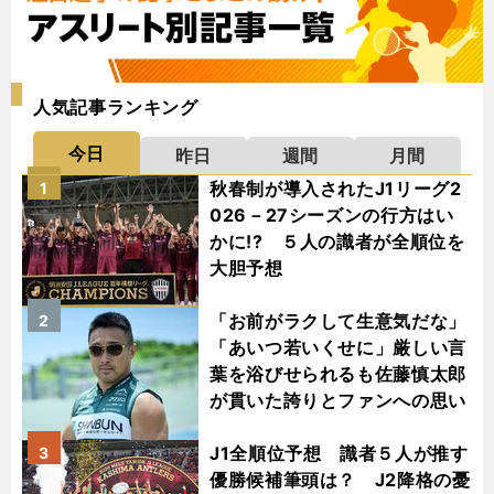
人気記事ランキング
今日
昨日
週間
月間
秋春制が導入されたJ1リーグ2
1
026－27シーズンの行方はい
かに!? ５人の識者が全順位を
大胆予想
「お前がラクして生意気だな」
2
「あいつ若いくせに」厳しい言
葉を浴びせられるも佐藤慎太郎
が貫いた誇りとファンへの思い
J1全順位予想 識者５人が推す
3
優勝候補筆頭は？ J2降格の憂