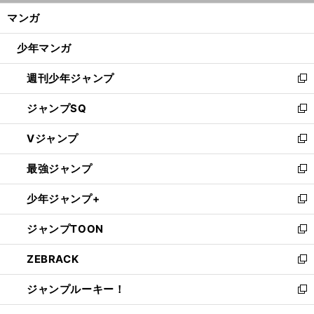
ン
く/
マンガ
ド
閉
ウ
じ
少年マンガ
で
る
開
週刊少年ジャンプ
く
新
し
ジャンプSQ
い
新
ウ
し
Vジャンプ
ィ
い
新
ン
ウ
し
最強ジャンプ
ド
ィ
い
新
ウ
ン
ウ
し
少年ジャンプ+
で
ド
ィ
い
新
開
ウ
ン
ウ
し
ジャンプTOON
く
で
ド
ィ
い
新
開
ウ
ン
ウ
し
ZEBRACK
く
で
ド
ィ
い
新
開
ウ
ン
ウ
し
ジャンプルーキー！
く
で
ド
ィ
い
新
開
ウ
ン
ウ
し