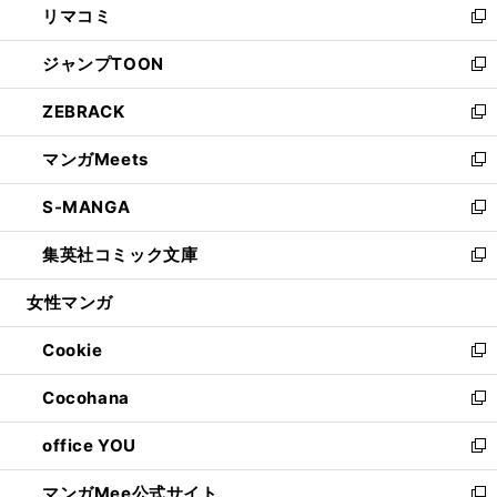
リマコミ
で
ド
ィ
い
新
開
ウ
ン
ウ
し
ジャンプTOON
く
で
ド
ィ
い
新
開
ウ
ン
ウ
し
ZEBRACK
く
で
ド
ィ
い
新
開
ウ
ン
ウ
し
マンガMeets
く
で
ド
ィ
い
新
開
ウ
ン
ウ
し
S-MANGA
く
で
ド
ィ
い
新
開
ウ
ン
ウ
し
集英社コミック文庫
く
で
ド
ィ
い
新
開
ウ
ン
ウ
し
女性マンガ
く
で
ド
ィ
い
開
ウ
ン
ウ
Cookie
く
で
ド
ィ
新
開
ウ
ン
し
Cocohana
く
で
ド
い
新
開
ウ
ウ
し
office YOU
く
で
ィ
い
新
開
ン
ウ
し
マンガMee公式サイト
く
ド
ィ
い