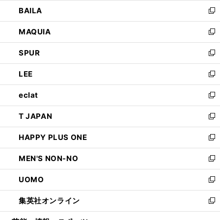
ウ
し
BAILA
く
ィ
い
新
ン
ウ
し
MAQUIA
ド
ィ
い
新
ウ
ン
ウ
し
SPUR
で
ド
ィ
い
新
開
ウ
ン
ウ
し
LEE
く
で
ド
ィ
い
新
開
ウ
ン
ウ
し
eclat
く
で
ド
ィ
い
新
開
ウ
ン
ウ
し
T JAPAN
く
で
ド
ィ
い
新
開
ウ
ン
ウ
し
HAPPY PLUS ONE
く
で
ド
ィ
い
新
開
ウ
ン
ウ
し
MEN'S NON-NO
く
で
ド
ィ
い
新
開
ウ
ン
ウ
し
UOMO
く
で
ド
ィ
い
新
開
ウ
ン
ウ
し
集英社オンライン
く
で
ド
ィ
い
新
開
ウ
ン
ウ
し