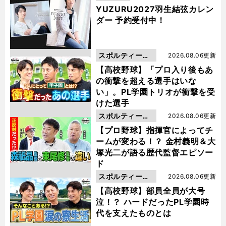
YUZURU2027羽生結弦カレン
ダー 予約受付中！
スポルティーバ
2026.08.06更新
動画
【高校野球】「プロ入り後もあ
の衝撃を超える選手はいな
い」。PL学園トリオが衝撃を受
けた選手
スポルティーバ
2026.08.06更新
動画
【プロ野球】指揮官によってチ
ームが変わる！？ 金村義明＆大
塚光二が語る歴代監督エピソー
ド
スポルティーバ
2026.08.06更新
動画
【高校野球】部員全員が大号
泣！？ ハードだったPL学園時
代を支えたものとは