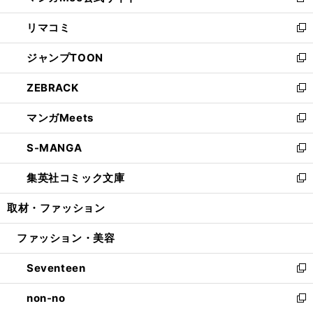
新
ウ
ン
ウ
し
リマコミ
で
ド
ィ
い
新
開
ウ
ン
ウ
し
ジャンプTOON
く
で
ド
ィ
い
新
開
ウ
ン
ウ
し
ZEBRACK
く
で
ド
ィ
い
新
開
ウ
ン
ウ
し
マンガMeets
く
で
ド
ィ
い
新
開
ウ
ン
ウ
し
S-MANGA
く
で
ド
ィ
い
新
開
ウ
ン
ウ
し
集英社コミック文庫
く
で
ド
ィ
い
新
開
ウ
ン
ウ
し
取材・ファッション
く
で
ド
ィ
い
開
ウ
ン
ウ
ファッション・美容
く
で
ド
ィ
開
ウ
ン
Seventeen
く
で
ド
新
開
ウ
し
non-no
く
で
い
新
開