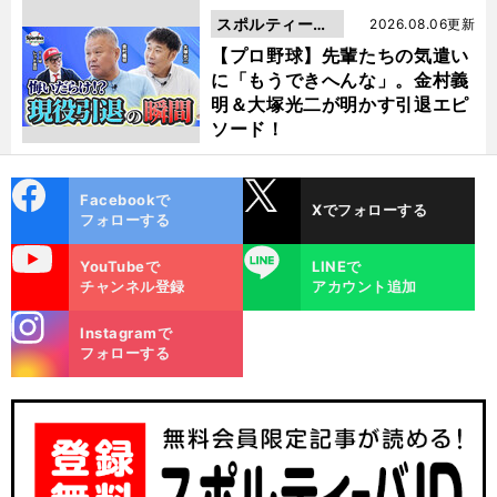
スポルティーバ
2026.08.06更新
動画
【プロ野球】先輩たちの気遣い
に「もうできへんな」。金村義
明＆大塚光二が明かす引退エピ
ソード！
cebo
X
Facebookで
Xでフォローする
ok
フォローする
uTube
LINE
YouTubeで
LINEで
チャンネル登録
アカウント追加
stagra
Instagramで
m
フォローする