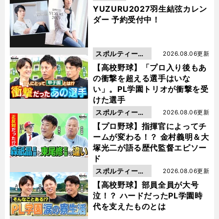
YUZURU2027羽生結弦カレン
ダー 予約受付中！
スポルティーバ
2026.08.06更新
動画
【高校野球】「プロ入り後もあ
の衝撃を超える選手はいな
い」。PL学園トリオが衝撃を受
けた選手
スポルティーバ
2026.08.06更新
動画
【プロ野球】指揮官によってチ
ームが変わる！？ 金村義明＆大
塚光二が語る歴代監督エピソー
ド
スポルティーバ
2026.08.06更新
動画
【高校野球】部員全員が大号
泣！？ ハードだったPL学園時
代を支えたものとは