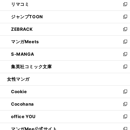
リマコミ
で
ド
ィ
い
新
開
ウ
ン
ウ
し
ジャンプTOON
く
で
ド
ィ
い
新
開
ウ
ン
ウ
し
ZEBRACK
く
で
ド
ィ
い
新
開
ウ
ン
ウ
し
マンガMeets
く
で
ド
ィ
い
新
開
ウ
ン
ウ
し
S-MANGA
く
で
ド
ィ
い
新
開
ウ
ン
ウ
し
集英社コミック文庫
く
で
ド
ィ
い
新
開
ウ
ン
ウ
し
女性マンガ
く
で
ド
ィ
い
開
ウ
ン
ウ
Cookie
く
で
ド
ィ
新
開
ウ
ン
し
Cocohana
く
で
ド
い
新
開
ウ
ウ
し
office YOU
く
で
ィ
い
新
開
ン
ウ
し
マンガMee公式サイト
く
ド
ィ
い