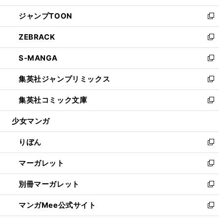
開
ウ
ン
ウ
し
ジャンプTOON
く
で
ド
ィ
い
新
開
ウ
ン
ウ
し
ZEBRACK
く
で
ド
ィ
い
新
開
ウ
ン
ウ
し
S-MANGA
く
で
ド
ィ
い
新
開
ウ
ン
ウ
し
集英社ジャンプリミックス
く
で
ド
ィ
い
新
開
ウ
ン
ウ
し
集英社コミック文庫
く
で
ド
ィ
い
新
開
ウ
ン
ウ
し
少女マンガ
く
で
ド
ィ
い
開
ウ
ン
ウ
りぼん
く
で
ド
ィ
新
開
ウ
ン
し
マーガレット
く
で
ド
い
新
開
ウ
ウ
し
別冊マーガレット
く
で
ィ
い
新
開
ン
ウ
し
マンガMee公式サイト
く
ド
ィ
い
新
ウ
ン
ウ
し