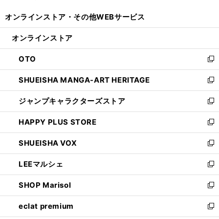
開
ウ
ウ
し
オンラインストア・
その他WEBサービス
く
で
ィ
い
開
ン
ウ
オンラインストア
く
ド
ィ
ウ
ン
OTO
で
ド
新
開
ウ
し
SHUEISHA MANGA-ART HERITAGE
く
で
い
新
開
ウ
し
ジャンプキャラクターズストア
く
ィ
い
新
ン
ウ
し
HAPPY PLUS STORE
ド
ィ
い
新
ウ
ン
ウ
し
SHUEISHA VOX
で
ド
ィ
い
新
開
ウ
ン
ウ
し
LEEマルシェ
く
で
ド
ィ
い
新
開
ウ
ン
ウ
し
SHOP Marisol
く
で
ド
ィ
い
新
開
ウ
ン
ウ
し
eclat premium
く
で
ド
ィ
い
新
開
ウ
ン
ウ
し