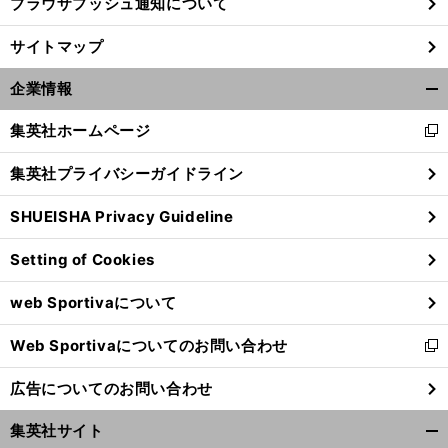
ブラウザプッシュ通知について
サイトマップ
企業情報
開
く/
集英社ホームページ
新
閉
し
じ
集英社プライバシーガイドライン
い
る
ウ
SHUEISHA Privacy Guideline
ィ
ン
Setting of Cookies
ド
ウ
web Sportivaについて
で
開
Web Sportivaについてのお問い合わせ
く
新
し
広告についてのお問い合わせ
い
ウ
集英社サイト
ィ
開