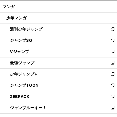
ン
く/
マンガ
ド
閉
ウ
じ
少年マンガ
で
る
開
週刊少年ジャンプ
く
新
し
ジャンプSQ
い
新
ウ
し
Vジャンプ
ィ
い
新
ン
ウ
し
最強ジャンプ
ド
ィ
い
新
ウ
ン
ウ
し
少年ジャンプ+
で
ド
ィ
い
新
開
ウ
ン
ウ
し
ジャンプTOON
く
で
ド
ィ
い
新
開
ウ
ン
ウ
し
ZEBRACK
く
で
ド
ィ
い
新
開
ウ
ン
ウ
し
ジャンプルーキー！
く
で
ド
ィ
い
新
開
ウ
ン
ウ
し