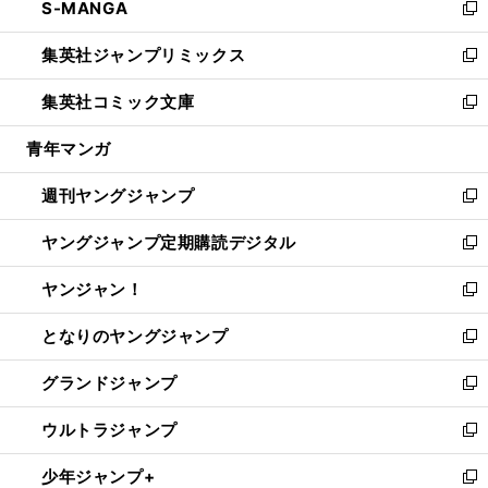
S-MANGA
く
で
ド
ィ
い
新
開
ウ
ン
ウ
し
集英社ジャンプリミックス
く
で
ド
ィ
い
新
開
ウ
ン
ウ
し
集英社コミック文庫
く
で
ド
ィ
い
新
開
ウ
ン
ウ
し
青年マンガ
く
で
ド
ィ
い
開
ウ
ン
ウ
週刊ヤングジャンプ
く
で
ド
ィ
新
開
ウ
ン
し
ヤングジャンプ定期購読デジタル
く
で
ド
い
新
開
ウ
ウ
し
ヤンジャン！
く
で
ィ
い
新
開
ン
ウ
し
となりのヤングジャンプ
く
ド
ィ
い
新
ウ
ン
ウ
し
グランドジャンプ
で
ド
ィ
い
新
開
ウ
ン
ウ
し
ウルトラジャンプ
く
で
ド
ィ
い
新
開
ウ
ン
ウ
し
少年ジャンプ+
く
で
ド
ィ
い
新