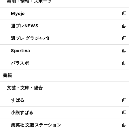
芸能・情報・スポーツ
く
で
ド
ィ
い
開
ウ
ン
ウ
Myojo
く
で
ド
ィ
新
開
ウ
ン
し
週プレNEWS
く
で
ド
い
新
開
ウ
ウ
し
週プレ グラジャパ!
く
で
ィ
い
新
開
ン
ウ
し
Sportiva
く
ド
ィ
い
新
ウ
ン
ウ
し
パラスポ
で
ド
ィ
い
新
開
ウ
ン
ウ
し
書籍
く
で
ド
ィ
い
開
ウ
ン
ウ
文芸・文庫・総合
く
で
ド
ィ
開
ウ
ン
すばる
く
で
ド
新
開
ウ
し
小説すばる
く
で
い
新
開
ウ
し
集英社 文芸ステーション
く
ィ
い
新