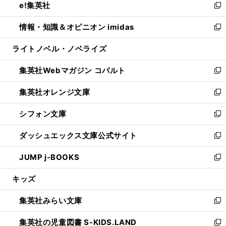
e!集英社
く
で
ド
ィ
い
新
開
ウ
ン
ウ
し
情報・知識＆オピニオン imidas
く
で
ド
ィ
い
新
開
ウ
ン
ウ
し
ライトノベル・ノベライズ
く
で
ド
ィ
い
開
ウ
ン
ウ
集英社Webマガジン コバルト
く
で
ド
ィ
新
開
ウ
ン
し
集英社オレンジ文庫
く
で
ド
い
新
開
ウ
ウ
し
シフォン文庫
く
で
ィ
い
新
開
ン
ウ
し
ダッシュエックス文庫公式サイト
く
ド
ィ
い
新
ウ
ン
ウ
し
JUMP j-BOOKS
で
ド
ィ
い
新
開
ウ
ン
ウ
し
キッズ
く
で
ド
ィ
い
開
ウ
ン
ウ
集英社みらい文庫
く
で
ド
ィ
新
開
ウ
ン
し
集英社の児童図書 S-KIDS.LAND
く
で
ド
い
新