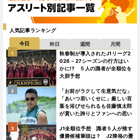
人気記事ランキング
今日
昨日
週間
月間
秋春制が導入されたJ1リーグ2
1
026－27シーズンの行方はい
かに!? ５人の識者が全順位を
大胆予想
「お前がラクして生意気だな」
2
「あいつ若いくせに」厳しい言
葉を浴びせられるも佐藤慎太郎
が貫いた誇りとファンへの思い
J1全順位予想 識者５人が推す
3
優勝候補筆頭は？ J2降格の憂