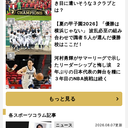
き目に遭いそうな３クラブと
は？
4
【夏の甲子園2026】「優勝は
横浜じゃない」 波乱必至の組み
合わせで識者５人が選んだ優勝
校はここだ！
5
河村勇輝がサマーリーグで示し
たリーダーシップと悔し涙 ２
年ぶりの日本代表の舞台を糧に
３年目のNBA挑戦は続く
もっと見る
各スポーツコラム記事
ニュース
2026.08.07更新