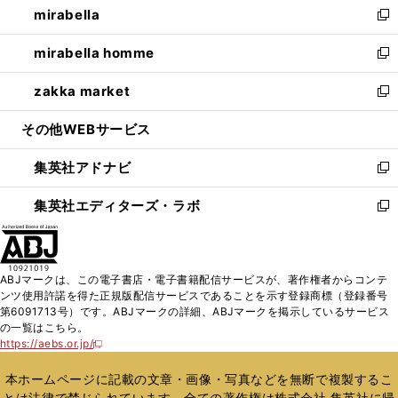
mirabella
く
で
ド
ィ
い
新
開
ウ
ン
ウ
し
mirabella homme
く
で
ド
ィ
い
新
開
ウ
ン
ウ
し
zakka market
く
で
ド
ィ
い
新
開
ウ
ン
ウ
し
その他WEBサービス
く
で
ド
ィ
い
開
ウ
ン
ウ
集英社アドナビ
く
で
ド
ィ
新
開
ウ
ン
し
集英社エディターズ・ラボ
く
で
ド
い
新
開
ウ
ウ
し
く
で
ィ
い
開
ン
ウ
ABJマークは、この電子書店・電子書籍配信サービスが、著作権者からコンテ
く
ド
ィ
ンツ使用許諾を得た正規版配信サービスであることを示す登録商標（登録番号
ウ
ン
第6091713号）です。ABJマークの詳細、ABJマークを掲示しているサービス
で
ド
の一覧はこちら。
開
ウ
https://aebs.or.jp/
新
く
で
し
い
開
本ホームページに記載の文章・画像・写真などを無断で複製するこ
ウ
く
とは法律で禁じられています。全ての著作権は株式会社 集英社に帰