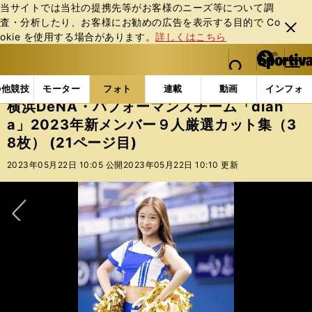
当サイトでは当社の提携先等がお客様のニーズ等について調
査・分析したり、お客様にお勧めの広告を表⽰する⽬的で Co
閉じ
okie を使⽤する場合があります。
詳しくはこちら
る
マイペ
web Sportiva (webスポルティーバ)
検索
メニュ
we
ー
フォトギャラリー
横浜DeNA・パフォーマンスチーム「d
b
ジ
の他競技
モーター
フォト
連載
動画
インフォ
ス
横浜DeNA・パフォーマンスチーム「dian
ポ
a」2023年新メンバー９人厳選カット集（3
ル
8枚） (21ページ目)
テ
ィ
2023年05月22日 10:05 公開
2023年05月22日 10:10 更新
ー
バ
次へ