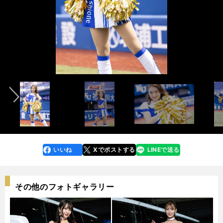
インタビュー記事&メンバー紹介ムービー＞＞
インタビュー記事&メンバー紹介ムービー＞＞
前へ
photo by Tatematsu Naozumi
Arisa
Iroha
Misaki
Nagisa
Rei
Reina
Shione
Yui
Yukiha
photo by Tatematsu Naozumi
いいね
Xでポストする
LINEで送る
line
faceboo
x
k
その他のフォトギャラリー