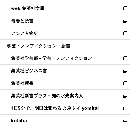
ン
ウ
し
web 集英社文庫
ド
ィ
い
新
ウ
ン
ウ
し
青春と読書
で
ド
ィ
い
新
開
ウ
ン
ウ
し
アジア人物史
く
で
ド
ィ
い
新
開
ウ
ン
ウ
し
学芸・ノンフィクション・新書
く
で
ド
ィ
い
開
ウ
ン
ウ
集英社学芸部 - 学芸・ノンフィクション
く
で
ド
ィ
新
開
ウ
ン
し
集英社ビジネス書
く
で
ド
い
新
開
ウ
ウ
し
集英社新書
く
で
ィ
い
新
開
ン
ウ
し
集英社新書プラス - 知の水先案内人
く
ド
ィ
い
新
ウ
ン
ウ
し
1日5分で、明日は変わる よみタイ yomitai
で
ド
ィ
い
新
開
ウ
ン
ウ
し
kotoba
く
で
ド
ィ
い
新
開
ウ
ン
ウ
し