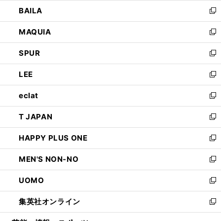
ウ
し
BAILA
く
ィ
い
新
ン
ウ
し
MAQUIA
ド
ィ
い
新
ウ
ン
ウ
し
SPUR
で
ド
ィ
い
新
開
ウ
ン
ウ
し
LEE
く
で
ド
ィ
い
新
開
ウ
ン
ウ
し
eclat
く
で
ド
ィ
い
新
開
ウ
ン
ウ
し
T JAPAN
く
で
ド
ィ
い
新
開
ウ
ン
ウ
し
HAPPY PLUS ONE
く
で
ド
ィ
い
新
開
ウ
ン
ウ
し
MEN'S NON-NO
く
で
ド
ィ
い
新
開
ウ
ン
ウ
し
UOMO
く
で
ド
ィ
い
新
開
ウ
ン
ウ
し
集英社オンライン
く
で
ド
ィ
い
新
開
ウ
ン
ウ
し