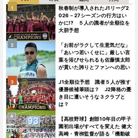
秋春制が導入されたJ1リーグ2
1
026－27シーズンの行方はい
かに!? ５人の識者が全順位を
大胆予想
「お前がラクして生意気だな」
2
「あいつ若いくせに」厳しい言
葉を浴びせられるも佐藤慎太郎
が貫いた誇りとファンへの思い
J1全順位予想 識者５人が推す
3
優勝候補筆頭は？ J2降格の憂
き目に遭いそうな３クラブと
は？
4
【高校野球】創部10年目の甲子
園初出場がすべてを変えた 健大
高崎・青栁監督が語る「機動破