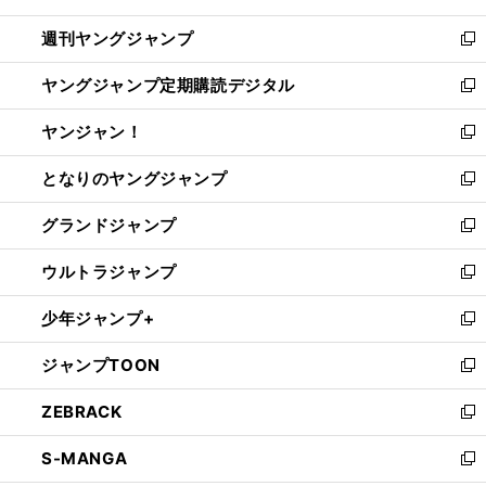
開
ウ
ン
ウ
週刊ヤングジャンプ
く
で
ド
ィ
新
開
ウ
ン
し
ヤングジャンプ定期購読デジタル
く
で
ド
い
新
開
ウ
ウ
し
ヤンジャン！
く
で
ィ
い
新
開
ン
ウ
し
となりのヤングジャンプ
く
ド
ィ
い
新
ウ
ン
ウ
し
グランドジャンプ
で
ド
ィ
い
新
開
ウ
ン
ウ
し
ウルトラジャンプ
く
で
ド
ィ
い
新
開
ウ
ン
ウ
し
少年ジャンプ+
く
で
ド
ィ
い
新
開
ウ
ン
ウ
し
ジャンプTOON
く
で
ド
ィ
い
新
開
ウ
ン
ウ
し
ZEBRACK
く
で
ド
ィ
い
新
開
ウ
ン
ウ
し
S-MANGA
く
で
ド
ィ
い
新
開
ウ
ン
ウ
し