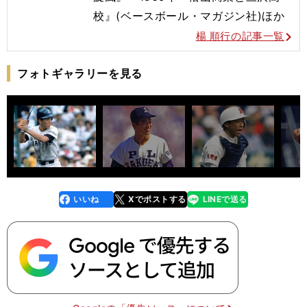
校』(ベースボール・マガジン社)ほか
楊 順行の記事一覧
フォトギャラリーを見る
いいね
Xでポストする
LINEで送る
line
faceboo
x
k