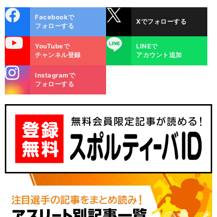
cebo
X
Facebookで
Xでフォローする
ok
フォローする
uTube
LINE
YouTubeで
LINEで
チャンネル登録
アカウント追加
stagra
Instagramで
m
フォローする
」
・
【
大
】
・
、
学野球
東京六大学に現われた184センチ93キロの大器
法政大１年
井上和輝
慢心なき進化の現在地