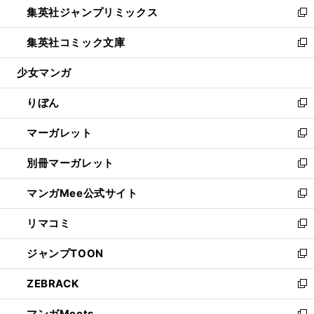
集英社ジャンプリミックス
く
で
ド
ィ
い
新
開
ウ
ン
ウ
し
集英社コミック文庫
く
で
ド
ィ
い
新
開
ウ
ン
ウ
し
少女マンガ
く
で
ド
ィ
い
開
ウ
ン
ウ
りぼん
く
で
ド
ィ
新
開
ウ
ン
し
マーガレット
く
で
ド
い
新
開
ウ
ウ
し
別冊マーガレット
く
で
ィ
い
新
開
ン
ウ
し
マンガMee公式サイト
く
ド
ィ
い
新
ウ
ン
ウ
し
リマコミ
で
ド
ィ
い
新
開
ウ
ン
ウ
し
ジャンプTOON
く
で
ド
ィ
い
新
開
ウ
ン
ウ
し
ZEBRACK
く
で
ド
ィ
い
新
開
ウ
ン
ウ
し
マンガMeets
く
で