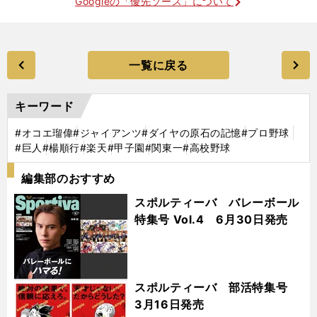
Googleの「優先ソース」について
一覧に戻る
キーワード
#オコエ瑠偉
#ジャイアンツ
#ダイヤの原石の記憶
#プロ野球
#巨人
#楊順行
#楽天
#甲子園
#関東一
#高校野球
編集部のおすすめ
スポルティーバ バレーボール
特集号 Vol.4 6月30日発売
スポルティーバ 部活特集号
3月16日発売