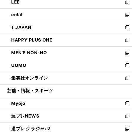
LEE
く
で
ド
ィ
い
新
開
ウ
ン
ウ
し
eclat
く
で
ド
ィ
い
新
開
ウ
ン
ウ
し
T JAPAN
く
で
ド
ィ
い
新
開
ウ
ン
ウ
し
HAPPY PLUS ONE
く
で
ド
ィ
い
新
開
ウ
ン
ウ
し
MEN'S NON-NO
く
で
ド
ィ
い
新
開
ウ
ン
ウ
し
UOMO
く
で
ド
ィ
い
新
開
ウ
ン
ウ
し
集英社オンライン
く
で
ド
ィ
い
新
開
ウ
ン
ウ
し
芸能・情報・スポーツ
く
で
ド
ィ
い
開
ウ
ン
ウ
Myojo
く
で
ド
ィ
新
開
ウ
ン
し
週プレNEWS
く
で
ド
い
新
開
ウ
ウ
し
週プレ グラジャパ!
く
で
ィ
い
新