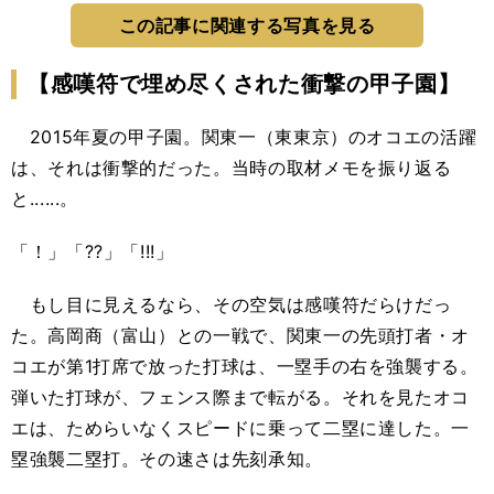
この記事に関連する写真を見る
【感嘆符で埋め尽くされた衝撃の甲子園】
2015年夏の甲子園。関東一（東東京）のオコエの活躍
は、それは衝撃的だった。当時の取材メモを振り返る
と......。
「！」「??」「!!!」
もし目に見えるなら、その空気は感嘆符だらけだっ
た。高岡商（富山）との一戦で、関東一の先頭打者・オ
コエが第1打席で放った打球は、一塁手の右を強襲する。
弾いた打球が、フェンス際まで転がる。それを見たオコ
エは、ためらいなくスピードに乗って二塁に達した。一
塁強襲二塁打。その速さは先刻承知。