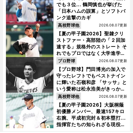
でも３位... 鶴岡慎也が挙げた
「日本ハムの誤算」とソフトバ
ンク追撃のカギ
高校野球他
2026.08.07更新
【夏の甲子園2026】聖隷クリ
ストファー・高部陸の「２回加
速する」規格外のストレート そ
れでもプロではなく大学進学を
選ぶ理由
プロ野球
2026.08.07更新
【プロ野球】門田博光の加入で
守ったレフトでもベストナイン
に輝いた石嶺和彦 「サッサ」と
いう愛称は松永浩美がきっか
け？
高校野球他
2026.08.07更新
【夏の甲子園2026】大阪桐蔭
初優勝メンバー、最速157キロ
右腕、平成初完封＆初本塁打...
指揮官たちの知られざる現役時
代