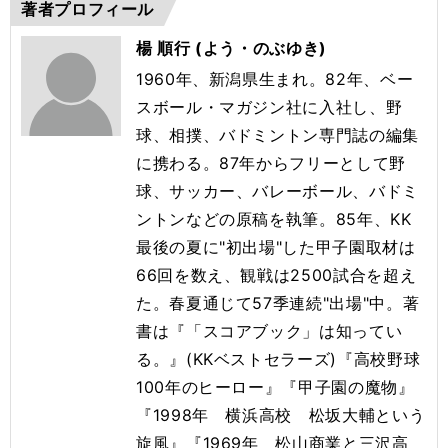
著者プロフィール
楊 順行 (よう・のぶゆき)
1960年、新潟県生まれ。82年、ベー
スボール・マガジン社に入社し、野
球、相撲、バドミントン専門誌の編集
に携わる。87年からフリーとして野
球、サッカー、バレーボール、バドミ
ントンなどの原稿を執筆。85年、KK
最後の夏に"初出場"した甲子園取材は
66回を数え、観戦は2500試合を超え
た。春夏通じて57季連続"出場"中。著
書は『「スコアブック」は知ってい
る。』(KKベストセラーズ)『高校野球
100年のヒーロー』『甲子園の魔物』
『1998年 横浜高校 松坂大輔という
旋風』『1969年 松山商業と三沢高