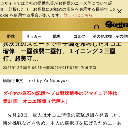
当サイトでは当社の提携先等がお客様のニーズ等について調
査・分析したり、お客様にお勧めの広告を表⽰する⽬的で Co
閉じ
okie を使⽤する場合があります。
詳しくはこちら
る
マイペ
web Sportiva (webスポルティーバ)
検索
メニュ
we
ー
野球の記事一覧
高校野球他
異次元のスピードで甲子
b
ジ
野球
サッカー
競馬
ゴルフ
その他球技
その他
ス
異次元のスピードで甲子園を席巻したオコエ
ポ
瑠偉 一塁強襲二塁打、１イニング２三塁
ル
打、超美守...
テ
ィ
2025年12月09日 06:55 公開
2026年01月07日 17:16 更新
ー
バ
楊順行●文 text by Yo Nobuyuki
ダイヤの原石の記憶〜プロ野球選手のアマチュア時代
第21回 オコエ瑠偉（元巨人）
先月28日、巨人はオコエ瑠偉の電撃退団を発表した。
海外挑戦などを含め、本人の選択肢を広げるために、あ