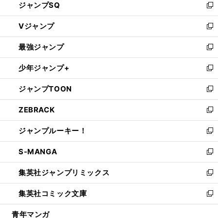
ジャンプSQ
い
新
ウ
し
Vジャンプ
ィ
い
新
ン
ウ
し
最強ジャンプ
ド
ィ
い
新
ウ
ン
ウ
し
少年ジャンプ+
で
ド
ィ
い
新
開
ウ
ン
ウ
し
ジャンプTOON
く
で
ド
ィ
い
新
開
ウ
ン
ウ
し
ZEBRACK
く
で
ド
ィ
い
新
開
ウ
ン
ウ
し
ジャンプルーキー！
く
で
ド
ィ
い
新
開
ウ
ン
ウ
し
S-MANGA
く
で
ド
ィ
い
新
開
ウ
ン
ウ
し
集英社ジャンプリミックス
く
で
ド
ィ
い
新
開
ウ
ン
ウ
し
集英社コミック文庫
く
で
ド
ィ
い
新
開
ウ
ン
ウ
し
青年マンガ
く
で
ド
ィ
い