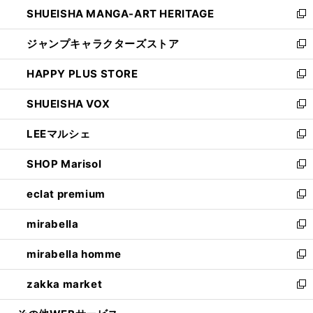
し
SHUEISHA MANGA-ART HERITAGE
く
で
い
新
開
ウ
し
ジャンプキャラクターズストア
く
ィ
い
新
ン
ウ
し
HAPPY PLUS STORE
ド
ィ
い
新
ウ
ン
ウ
し
SHUEISHA VOX
で
ド
ィ
い
新
開
ウ
ン
ウ
し
LEEマルシェ
く
で
ド
ィ
い
新
開
ウ
ン
ウ
し
SHOP Marisol
く
で
ド
ィ
い
新
開
ウ
ン
ウ
し
eclat premium
く
で
ド
ィ
い
新
開
ウ
ン
ウ
し
mirabella
く
で
ド
ィ
い
新
開
ウ
ン
ウ
し
mirabella homme
く
で
ド
ィ
い
新
開
ウ
ン
ウ
し
zakka market
く
で
ド
ィ
い
新
開
ウ
ン
ウ
し