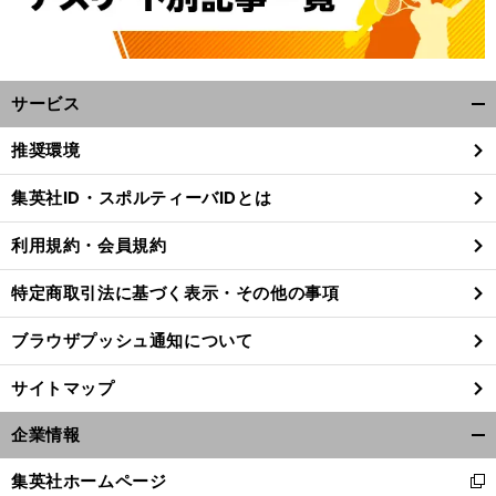
サービス
開
く/
推奨環境
閉
じ
集英社ID・スポルティーバIDとは
る
利用規約・会員規約
特定商取引法に基づく表示・その他の事項
ブラウザプッシュ通知について
サイトマップ
企業情報
開
く/
集英社ホームページ
新
閉