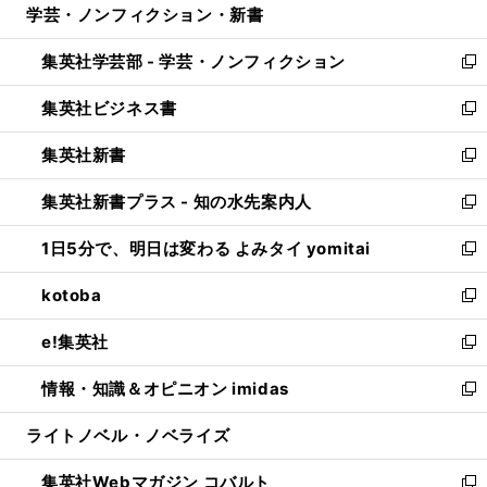
学芸・ノンフィクション・新書
く
で
ド
ィ
い
開
ウ
ン
ウ
集英社学芸部 - 学芸・ノンフィクション
く
で
ド
ィ
新
開
ウ
ン
し
集英社ビジネス書
く
で
ド
い
新
開
ウ
ウ
し
集英社新書
く
で
ィ
い
新
開
ン
ウ
し
集英社新書プラス - 知の水先案内人
く
ド
ィ
い
新
ウ
ン
ウ
し
1日5分で、明日は変わる よみタイ yomitai
で
ド
ィ
い
新
開
ウ
ン
ウ
し
kotoba
く
で
ド
ィ
い
新
開
ウ
ン
ウ
し
e!集英社
く
で
ド
ィ
い
新
開
ウ
ン
ウ
し
情報・知識＆オピニオン imidas
く
で
ド
ィ
い
新
開
ウ
ン
ウ
し
ライトノベル・ノベライズ
く
で
ド
ィ
い
開
ウ
ン
ウ
集英社Webマガジン コバルト
く
で
ド
ィ
新