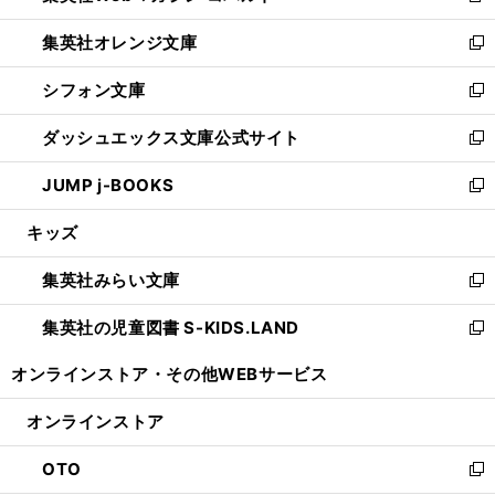
開
ウ
ン
し
集英社オレンジ文庫
く
で
ド
い
新
開
ウ
ウ
し
シフォン文庫
く
で
ィ
い
新
開
ン
ウ
し
ダッシュエックス文庫公式サイト
く
ド
ィ
い
新
ウ
ン
ウ
し
JUMP j-BOOKS
で
ド
ィ
い
新
開
ウ
ン
ウ
し
キッズ
く
で
ド
ィ
い
開
ウ
ン
ウ
集英社みらい文庫
く
で
ド
ィ
新
開
ウ
ン
し
集英社の児童図書 S-KIDS.LAND
く
で
ド
い
新
開
ウ
ウ
し
オンラインストア・
その他WEBサービス
く
で
ィ
い
開
ン
ウ
オンラインストア
く
ド
ィ
ウ
ン
OTO
で
ド
新
開
ウ