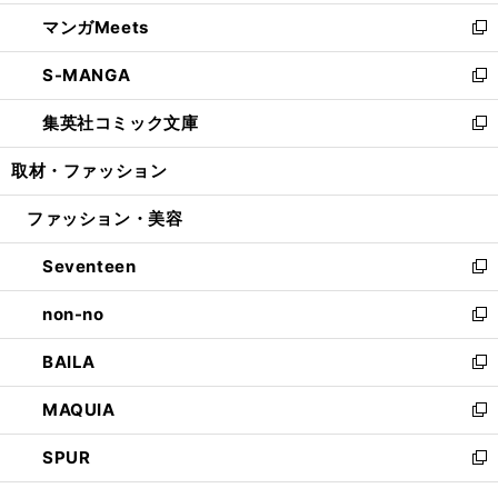
開
ウ
ン
ウ
し
マンガMeets
く
で
ド
ィ
い
新
開
ウ
ン
ウ
し
S-MANGA
く
で
ド
ィ
い
新
開
ウ
ン
ウ
し
集英社コミック文庫
く
で
ド
ィ
い
新
開
ウ
ン
ウ
し
取材・ファッション
く
で
ド
ィ
い
開
ウ
ン
ウ
ファッション・美容
く
で
ド
ィ
開
ウ
ン
Seventeen
く
で
ド
新
開
ウ
し
non-no
く
で
い
新
開
ウ
し
BAILA
く
ィ
い
新
ン
ウ
し
MAQUIA
ド
ィ
い
新
ウ
ン
ウ
し
SPUR
で
ド
ィ
い
新
開
ウ
ン
ウ
し