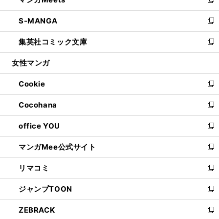
ド
ィ
い
新
開
ウ
ン
ウ
し
S-MANGA
く
で
ド
ィ
い
新
開
ウ
ン
ウ
し
集英社コミック文庫
く
で
ド
ィ
い
新
開
ウ
ン
ウ
し
女性マンガ
く
で
ド
ィ
い
開
ウ
ン
ウ
Cookie
く
で
ド
ィ
新
開
ウ
ン
し
Cocohana
く
で
ド
い
新
開
ウ
ウ
し
office YOU
く
で
ィ
い
新
開
ン
ウ
し
マンガMee公式サイト
く
ド
ィ
い
新
ウ
ン
ウ
し
リマコミ
で
ド
ィ
い
新
開
ウ
ン
ウ
し
ジャンプTOON
く
で
ド
ィ
い
新
開
ウ
ン
ウ
し
ZEBRACK
く
で
ド
ィ
い
新