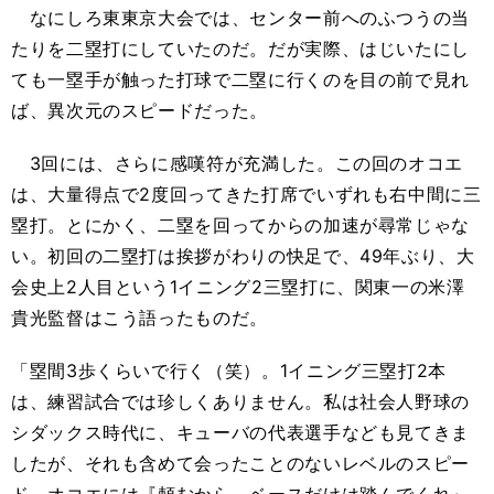
なにしろ東東京大会では、センター前へのふつうの当
たりを二塁打にしていたのだ。だが実際、はじいたにし
ても一塁手が触った打球で二塁に行くのを目の前で見れ
ば、異次元のスピードだった。
3回には、さらに感嘆符が充満した。この回のオコエ
は、大量得点で2度回ってきた打席でいずれも右中間に三
塁打。とにかく、二塁を回ってからの加速が尋常じゃな
い。初回の二塁打は挨拶がわりの快足で、49年ぶり、大
会史上2人目という1イニング2三塁打に、関東一の米澤
貴光監督はこう語ったものだ。
「塁間3歩くらいで行く（笑）。1イニング三塁打2本
は、練習試合では珍しくありません。私は社会人野球の
シダックス時代に、キューバの代表選手なども見てきま
したが、それも含めて会ったことのないレベルのスピー