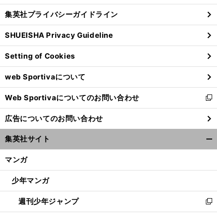
し
じ
集英社プライバシーガイドライン
い
る
ウ
SHUEISHA Privacy Guideline
ィ
ン
Setting of Cookies
ド
ウ
web Sportivaについて
で
開
Web Sportivaについてのお問い合わせ
く
新
し
広告についてのお問い合わせ
い
ウ
集英社サイト
ィ
開
ン
く/
マンガ
ド
閉
ウ
じ
少年マンガ
で
る
開
週刊少年ジャンプ
く
新
し