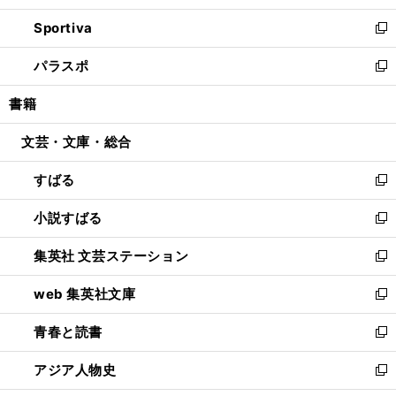
開
ン
ウ
し
Sportiva
く
ド
ィ
い
新
ウ
ン
ウ
し
パラスポ
で
ド
ィ
い
新
開
ウ
ン
ウ
し
書籍
く
で
ド
ィ
い
開
ウ
ン
ウ
文芸・文庫・総合
く
で
ド
ィ
開
ウ
ン
すばる
く
で
ド
新
開
ウ
し
小説すばる
く
で
い
新
開
ウ
し
集英社 文芸ステーション
く
ィ
い
新
ン
ウ
し
web 集英社文庫
ド
ィ
い
新
ウ
ン
ウ
し
青春と読書
で
ド
ィ
い
新
開
ウ
ン
ウ
し
アジア人物史
く
で
ド
ィ
い
新
開
ウ
ン
ウ
し