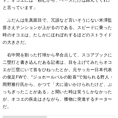
ド。オコエには『頼むから、ベースだけは踏んでくれ』
と言っています」
ふだんは生真面目で、冗談など言いそうにない米澤監
督さえテンションが上がるのである。スピードに乗った
時のオコエは、たしかにほれぼれするほどのストライド
の大きさだ。
右中間を割った打球から早合点して、スコアブックに
二塁打と書き込んだある記者は、目を上げてみたらオコ
エが三塁にいて首をひねったとか。元サッカー日本代表
の俊足FWで、"ジョホールバルの歓喜"で知られる野人・
岡野雅行氏から、かつて「犬に追いかけられたけど、ぶ
っちぎったことがある」と聞いた時は笑うしかなかった
が、オコエの疾走はさながら、獲物に突進するチーター
だ。