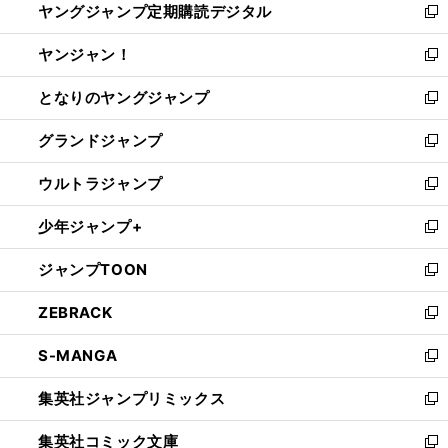
ヤングジャンプ定期購読デジタル
く
で
ド
い
新
開
ウ
ウ
し
ヤンジャン！
く
で
ィ
い
新
開
ン
ウ
し
となりのヤングジャンプ
く
ド
ィ
い
新
ウ
ン
ウ
し
グランドジャンプ
で
ド
ィ
い
新
開
ウ
ン
ウ
し
ウルトラジャンプ
く
で
ド
ィ
い
新
開
ウ
ン
ウ
し
少年ジャンプ+
く
で
ド
ィ
い
新
開
ウ
ン
ウ
し
ジャンプTOON
く
で
ド
ィ
い
新
開
ウ
ン
ウ
し
ZEBRACK
く
で
ド
ィ
い
新
開
ウ
ン
ウ
し
S-MANGA
く
で
ド
ィ
い
新
開
ウ
ン
ウ
し
集英社ジャンプリミックス
く
で
ド
ィ
い
新
開
ウ
ン
ウ
し
集英社コミック文庫
く
で
ド
ィ
い
新