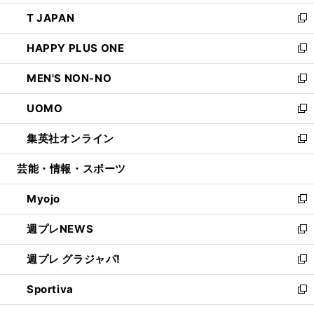
開
ウ
ン
ウ
し
T JAPAN
く
で
ド
ィ
い
新
開
ウ
ン
ウ
し
HAPPY PLUS ONE
く
で
ド
ィ
い
新
開
ウ
ン
ウ
し
MEN'S NON-NO
く
で
ド
ィ
い
新
開
ウ
ン
ウ
し
UOMO
く
で
ド
ィ
い
新
開
ウ
ン
ウ
し
集英社オンライン
く
で
ド
ィ
い
新
開
ウ
ン
ウ
し
芸能・情報・スポーツ
く
で
ド
ィ
い
開
ウ
ン
ウ
Myojo
く
で
ド
ィ
新
開
ウ
ン
し
週プレNEWS
く
で
ド
い
新
開
ウ
ウ
し
週プレ グラジャパ!
く
で
ィ
い
新
開
ン
ウ
し
Sportiva
く
ド
ィ
い
新
ウ
ン
ウ
し