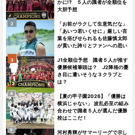
かに!? ５人の識者が全順位を
大胆予想
「お前がラクして生意気だな」
2
「あいつ若いくせに」厳しい言
葉を浴びせられるも佐藤慎太郎
が貫いた誇りとファンへの思い
J1全順位予想 識者５人が推す
3
優勝候補筆頭は？ J2降格の憂
き目に遭いそうな３クラブと
は？
4
【夏の甲子園2026】「優勝は
横浜じゃない」 波乱必至の組み
合わせで識者５人が選んだ優勝
校はここだ！
5
河村勇輝がサマーリーグで示し