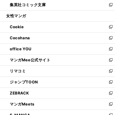
し
集英社コミック文庫
く
で
ド
ィ
い
新
開
ウ
ン
ウ
し
女性マンガ
く
で
ド
ィ
い
開
ウ
ン
ウ
Cookie
く
で
ド
ィ
新
開
ウ
ン
し
Cocohana
く
で
ド
い
新
開
ウ
ウ
し
office YOU
く
で
ィ
い
新
開
ン
ウ
し
マンガMee公式サイト
く
ド
ィ
い
新
ウ
ン
ウ
し
リマコミ
で
ド
ィ
い
新
開
ウ
ン
ウ
し
ジャンプTOON
く
で
ド
ィ
い
新
開
ウ
ン
ウ
し
ZEBRACK
く
で
ド
ィ
い
新
開
ウ
ン
ウ
し
マンガMeets
く
で
ド
ィ
い
新
開
ウ
ン
ウ
し
く