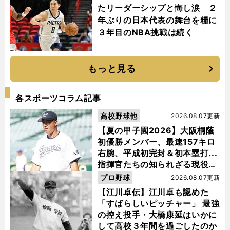
たリーダーシップと悔し涙 ２
年ぶりの日本代表の舞台を糧に
３年目のNBA挑戦は続く
もっと見る
各スポーツコラム記事
高校野球他
2026.08.07更新
【夏の甲子園2026】大阪桐蔭
初優勝メンバー、最速157キロ
右腕、平成初完封＆初本塁打...
指揮官たちの知られざる現役時
代
プロ野球
2026.08.07更新
【江川卓伝】江川卓も認めた
「すばらしいピッチャー」 最強
の控え投手・大橋康延はいかに
して高校３年間を過ごしたのか