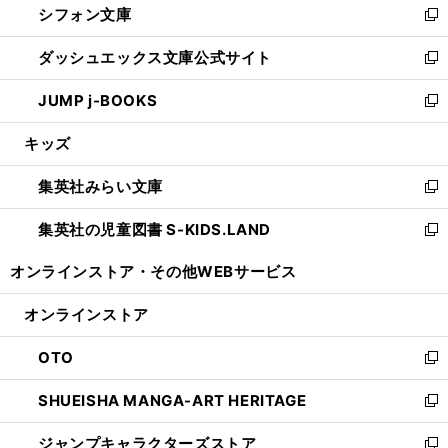
シフォン文庫
く
で
ィ
い
新
開
ン
ウ
し
ダッシュエックス文庫公式サイト
く
ド
ィ
い
新
ウ
ン
ウ
し
JUMP j-BOOKS
で
ド
ィ
い
新
開
ウ
ン
ウ
し
キッズ
く
で
ド
ィ
い
開
ウ
ン
ウ
集英社みらい文庫
く
で
ド
ィ
新
開
ウ
ン
し
集英社の児童図書 S-KIDS.LAND
く
で
ド
い
新
開
ウ
ウ
し
オンラインストア・
その他WEBサービス
く
で
ィ
い
開
ン
ウ
オンラインストア
く
ド
ィ
ウ
ン
OTO
で
ド
新
開
ウ
し
SHUEISHA MANGA-ART HERITAGE
く
で
い
新
開
ウ
し
ジャンプキャラクターズストア
く
ィ
い
新