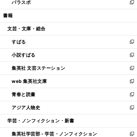
パラスポ
で
ド
ィ
い
新
開
ウ
ン
ウ
し
書籍
く
で
ド
ィ
い
開
ウ
ン
ウ
文芸・文庫・総合
く
で
ド
ィ
開
ウ
ン
すばる
く
で
ド
新
開
ウ
し
小説すばる
く
で
い
新
開
ウ
し
集英社 文芸ステーション
く
ィ
い
新
ン
ウ
し
web 集英社文庫
ド
ィ
い
新
ウ
ン
ウ
し
青春と読書
で
ド
ィ
い
新
開
ウ
ン
ウ
し
アジア人物史
く
で
ド
ィ
い
新
開
ウ
ン
ウ
し
学芸・ノンフィクション・新書
く
で
ド
ィ
い
開
ウ
ン
ウ
集英社学芸部 - 学芸・ノンフィクション
く
で
ド
ィ
新