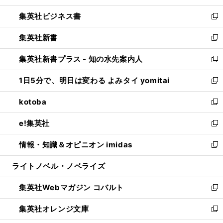
開
ウ
ン
し
集英社ビジネス書
く
で
ド
い
新
開
ウ
ウ
し
集英社新書
く
で
ィ
い
新
開
ン
ウ
し
集英社新書プラス - 知の水先案内人
く
ド
ィ
い
新
ウ
ン
ウ
し
1日5分で、明日は変わる よみタイ yomitai
で
ド
ィ
い
新
開
ウ
ン
ウ
し
kotoba
く
で
ド
ィ
い
新
開
ウ
ン
ウ
し
e!集英社
く
で
ド
ィ
い
新
開
ウ
ン
ウ
し
情報・知識＆オピニオン imidas
く
で
ド
ィ
い
新
開
ウ
ン
ウ
し
ライトノベル・ノベライズ
く
で
ド
ィ
い
開
ウ
ン
ウ
集英社Webマガジン コバルト
く
で
ド
ィ
新
開
ウ
ン
し
集英社オレンジ文庫
く
で
ド
い
新
開
ウ
ウ
し