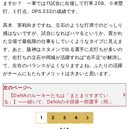
ますか？ 一軍では11試合に出場して打率.208、０本塁
打、１打点、OPS.532の成績です。
高木 実戦向きですね。立石のような打席でのどっしり
感はないですが、試合になればハマるというか、置かれ
た立場で最低限の仕事をしていくようなタイプに見えま
す。あと、阪神はスタメンで出る選手に左打ちが多いの
で、右打ちの立石や岡城が活躍すれば"右不足"が解消し
て、左右のバランスがよくなりますよね。ふたりの活躍
がチームにもたらすメリットは大きいと思います。
次のページへ
【DeNAのルーキーたちは「まとまりすぎてい
る」】――続いて、DeNAの小田康一郎選手（同１
位）は一軍での出場がないですが、オープン戦やフ
ァームでのプレーをどう見ていますか？ ファーム
次
1
2
3
4
のページへ
では37試合で