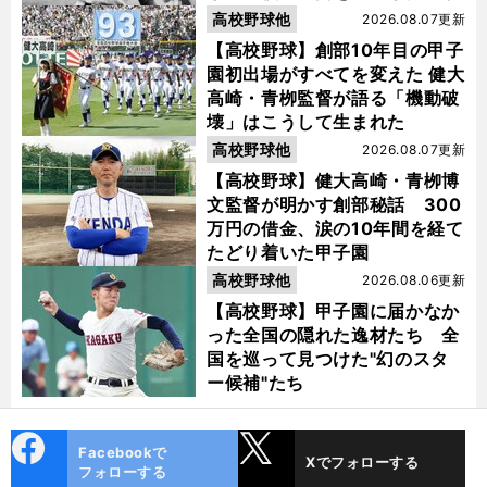
高校野球他
2026.08.07更新
【高校野球】創部10年目の甲子
園初出場がすべてを変えた 健大
高崎・青栁監督が語る「機動破
壊」はこうして生まれた
高校野球他
2026.08.07更新
【高校野球】健大高崎・青栁博
文監督が明かす創部秘話 300
万円の借金、涙の10年間を経て
たどり着いた甲子園
高校野球他
2026.08.06更新
【高校野球】甲子園に届かなか
った全国の隠れた逸材たち 全
国を巡って見つけた"幻のスタ
ー候補"たち
cebo
X
Facebookで
Xでフォローする
ok
フォローする