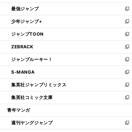
ン
ウ
し
最強ジャンプ
ド
ィ
い
新
ウ
ン
ウ
し
少年ジャンプ+
で
ド
ィ
い
新
開
ウ
ン
ウ
し
ジャンプTOON
く
で
ド
ィ
い
新
開
ウ
ン
ウ
し
ZEBRACK
く
で
ド
ィ
い
新
開
ウ
ン
ウ
し
ジャンプルーキー！
く
で
ド
ィ
い
新
開
ウ
ン
ウ
し
S-MANGA
く
で
ド
ィ
い
新
開
ウ
ン
ウ
し
集英社ジャンプリミックス
く
で
ド
ィ
い
新
開
ウ
ン
ウ
し
集英社コミック文庫
く
で
ド
ィ
い
新
開
ウ
ン
ウ
し
青年マンガ
く
で
ド
ィ
い
開
ウ
ン
ウ
週刊ヤングジャンプ
く
で
ド
ィ
新
開
ウ
ン
し