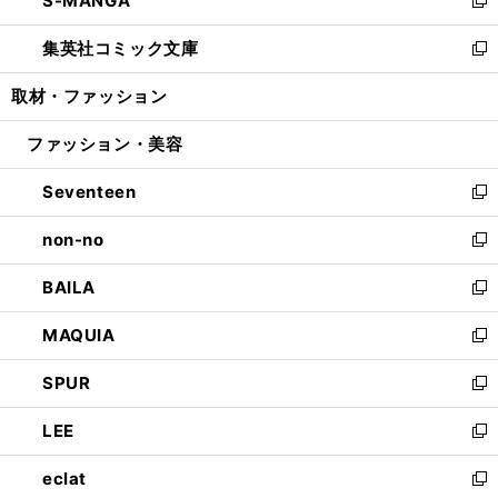
S-MANGA
で
ド
ィ
い
新
開
ウ
ン
ウ
し
集英社コミック文庫
く
で
ド
ィ
い
新
開
ウ
ン
ウ
し
取材・ファッション
く
で
ド
ィ
い
開
ウ
ン
ウ
ファッション・美容
く
で
ド
ィ
開
ウ
ン
Seventeen
く
で
ド
新
開
ウ
し
non-no
く
で
い
新
開
ウ
し
BAILA
く
ィ
い
新
ン
ウ
し
MAQUIA
ド
ィ
い
新
ウ
ン
ウ
し
SPUR
で
ド
ィ
い
新
開
ウ
ン
ウ
し
LEE
く
で
ド
ィ
い
新
開
ウ
ン
ウ
し
eclat
く
で
ド
ィ
い
新