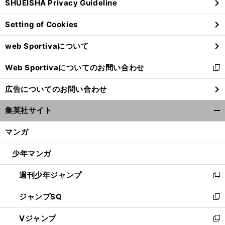
SHUEISHA Privacy Guideline
ィ
ン
Setting of Cookies
ド
ウ
web Sportivaについて
で
開
Web Sportivaについてのお問い合わせ
く
新
し
広告についてのお問い合わせ
い
ウ
集英社サイト
ィ
開
ン
く/
マンガ
ド
閉
ウ
じ
少年マンガ
で
る
開
週刊少年ジャンプ
く
新
し
ジャンプSQ
い
新
ウ
し
Vジャンプ
ィ
い
新