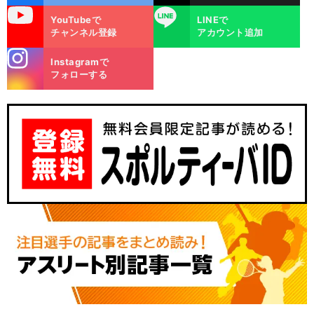
uTube
LINE
YouTubeで
LINEで
チャンネル登録
アカウント追加
stagra
Instagramで
m
フォローする
清
々
笑
前
へ