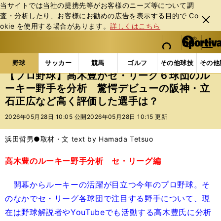
当サイトでは当社の提携先等がお客様のニーズ等について調
査・分析したり、お客様にお勧めの広告を表⽰する⽬的で Co
閉じ
okie を使⽤する場合があります。
詳しくはこちら
る
マイペ
web Sportiva (webスポルティーバ)
検索
メニュ
we
ー
野球の記事一覧
プロ野球
【プロ野球】高木豊がセ
b
ジ
野球
サッカー
競馬
ゴルフ
その他球技
その他
ス
【プロ野球】高木豊がセ・リーグ６球団のル
ポ
ーキー野手を分析 驚愕デビューの阪神・立
ル
石正広など高く評価した選手は？
テ
ィ
2026年05月28日 10:05 公開
2026年05月28日 10:15 更新
ー
バ
浜田哲男●取材・文 text by Hamada Tetsuo
高木豊のルーキー野手分析 セ・リーグ編
開幕からルーキーの活躍が目立つ今年のプロ野球。そ
のなかでセ・リーグ各球団で注目する野手について、現
在は野球解説者やYouTubeでも活動する高木豊氏に分析