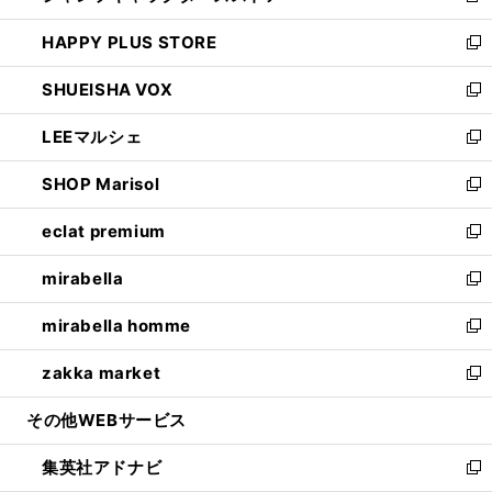
ン
ウ
し
HAPPY PLUS STORE
ド
ィ
い
新
ウ
ン
ウ
し
SHUEISHA VOX
で
ド
ィ
い
新
開
ウ
ン
ウ
し
LEEマルシェ
く
で
ド
ィ
い
新
開
ウ
ン
ウ
し
SHOP Marisol
く
で
ド
ィ
い
新
開
ウ
ン
ウ
し
eclat premium
く
で
ド
ィ
い
新
開
ウ
ン
ウ
し
mirabella
く
で
ド
ィ
い
新
開
ウ
ン
ウ
し
mirabella homme
く
で
ド
ィ
い
新
開
ウ
ン
ウ
し
zakka market
く
で
ド
ィ
い
新
開
ウ
ン
ウ
し
その他WEBサービス
く
で
ド
ィ
い
開
ウ
ン
ウ
集英社アドナビ
く
で
ド
ィ
新
開
ウ