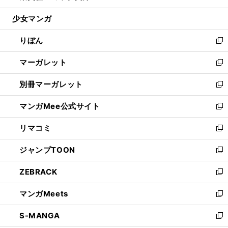
開
ウ
ン
ウ
し
少女マンガ
く
で
ド
ィ
い
開
ウ
ン
ウ
りぼん
く
で
ド
ィ
新
開
ウ
ン
し
マーガレット
く
で
ド
い
新
開
ウ
ウ
し
別冊マーガレット
く
で
ィ
い
新
開
ン
ウ
し
マンガMee公式サイト
く
ド
ィ
い
新
ウ
ン
ウ
し
リマコミ
で
ド
ィ
い
新
開
ウ
ン
ウ
し
ジャンプTOON
く
で
ド
ィ
い
新
開
ウ
ン
ウ
し
ZEBRACK
く
で
ド
ィ
い
新
開
ウ
ン
ウ
し
マンガMeets
く
で
ド
ィ
い
新
開
ウ
ン
ウ
し
S-MANGA
く
で
ド
ィ
い
新
開
ウ
ン
ウ