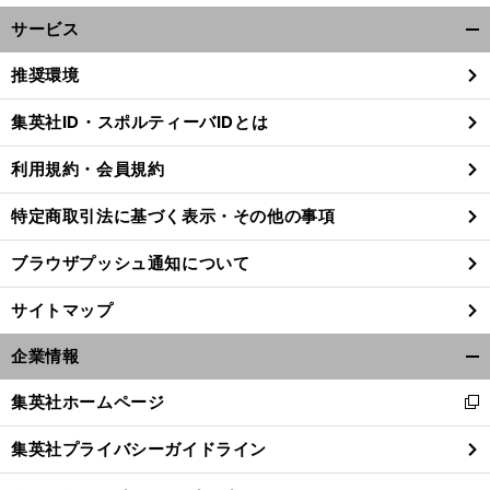
サービス
開
く/
推奨環境
閉
じ
集英社ID・スポルティーバIDとは
る
利用規約・会員規約
特定商取引法に基づく表示・その他の事項
ブラウザプッシュ通知について
サイトマップ
企業情報
開
く/
集英社ホームページ
新
閉
し
じ
集英社プライバシーガイドライン
い
る
ウ