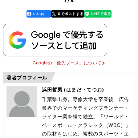
1 / 4
いいね
Xでポストする
LINEで送る
line
faceboo
x
k
Googleの「優先ソース」について
著者プロフィール
浜田哲男 (はまだ・てつお)
千葉県出身。専修大学を卒業後、広告
業界でのマーケティングプランナー・
ライター業を経て独立。『ワールド・
ベースボール・クラシック（WBC）』
の取材をはじめ、複数のスポーツ・エ