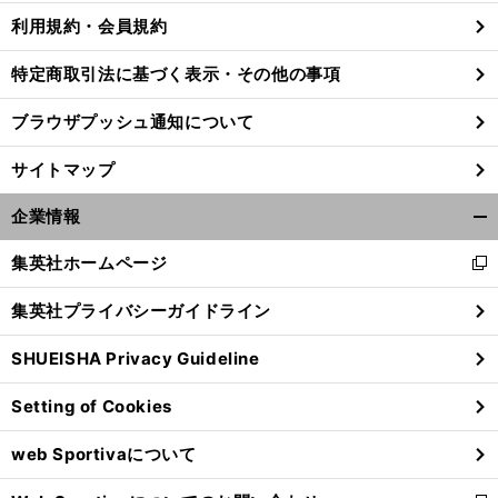
利用規約・会員規約
特定商取引法に基づく表示・その他の事項
ブラウザプッシュ通知について
サイトマップ
企業情報
開
く/
集英社ホームページ
新
閉
し
じ
集英社プライバシーガイドライン
い
る
ウ
SHUEISHA Privacy Guideline
ィ
ン
Setting of Cookies
ド
ウ
web Sportivaについて
で
開