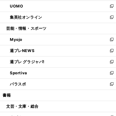
開
ウ
ン
ウ
し
UOMO
く
で
ド
ィ
い
新
開
ウ
ン
ウ
し
集英社オンライン
く
で
ド
ィ
い
新
開
ウ
ン
ウ
し
芸能・情報・スポーツ
く
で
ド
ィ
い
開
ウ
ン
ウ
Myojo
く
で
ド
ィ
新
開
ウ
ン
し
週プレNEWS
く
で
ド
い
新
開
ウ
ウ
し
週プレ グラジャパ!
く
で
ィ
い
新
開
ン
ウ
し
Sportiva
く
ド
ィ
い
新
ウ
ン
ウ
し
パラスポ
で
ド
ィ
い
新
開
ウ
ン
ウ
し
書籍
く
で
ド
ィ
い
開
ウ
ン
ウ
文芸・文庫・総合
く
で
ド
ィ
開
ウ
ン