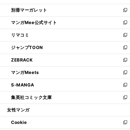
開
ウ
ウ
し
別冊マーガレット
く
で
ィ
い
新
開
ン
ウ
し
マンガMee公式サイト
く
ド
ィ
い
新
ウ
ン
ウ
し
リマコミ
で
ド
ィ
い
新
開
ウ
ン
ウ
し
ジャンプTOON
く
で
ド
ィ
い
新
開
ウ
ン
ウ
し
ZEBRACK
く
で
ド
ィ
い
新
開
ウ
ン
ウ
し
マンガMeets
く
で
ド
ィ
い
新
開
ウ
ン
ウ
し
S-MANGA
く
で
ド
ィ
い
新
開
ウ
ン
ウ
し
集英社コミック文庫
く
で
ド
ィ
い
新
開
ウ
ン
ウ
し
女性マンガ
く
で
ド
ィ
い
開
ウ
ン
ウ
Cookie
く
で
ド
ィ
新
開
ウ
ン
し