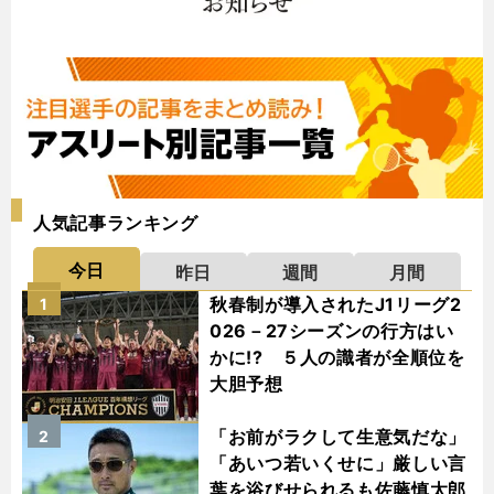
人気記事ランキング
今日
昨日
週間
月間
秋春制が導入されたJ1リーグ2
1
026－27シーズンの行方はい
かに!? ５人の識者が全順位を
大胆予想
「お前がラクして生意気だな」
2
「あいつ若いくせに」厳しい言
葉を浴びせられるも佐藤慎太郎