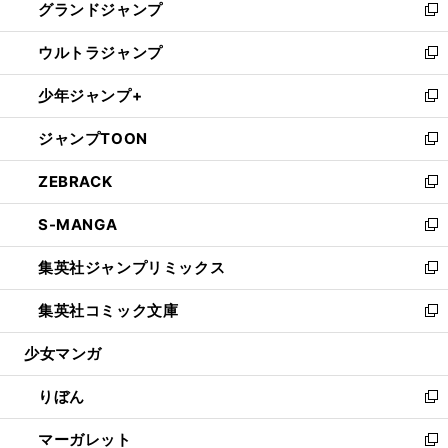
グランドジャンプ
で
ド
ィ
い
新
開
ウ
ン
ウ
し
ウルトラジャンプ
く
で
ド
ィ
い
新
開
ウ
ン
ウ
し
少年ジャンプ+
く
で
ド
ィ
い
新
開
ウ
ン
ウ
し
ジャンプTOON
く
で
ド
ィ
い
新
開
ウ
ン
ウ
し
ZEBRACK
く
で
ド
ィ
い
新
開
ウ
ン
ウ
し
S-MANGA
く
で
ド
ィ
い
新
開
ウ
ン
ウ
し
集英社ジャンプリミックス
く
で
ド
ィ
い
新
開
ウ
ン
ウ
し
集英社コミック文庫
く
で
ド
ィ
い
新
開
ウ
ン
ウ
し
少女マンガ
く
で
ド
ィ
い
開
ウ
ン
ウ
りぼん
く
で
ド
ィ
新
開
ウ
ン
し
マーガレット
く
で
ド
い
新