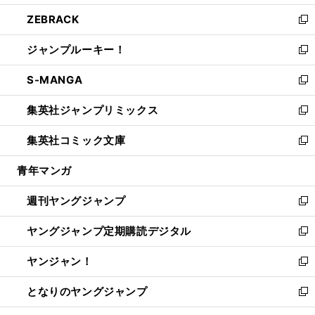
開
ウ
ン
ウ
し
ZEBRACK
く
で
ド
ィ
い
新
開
ウ
ン
ウ
し
ジャンプルーキー！
く
で
ド
ィ
い
新
開
ウ
ン
ウ
し
S-MANGA
く
で
ド
ィ
い
新
開
ウ
ン
ウ
し
集英社ジャンプリミックス
く
で
ド
ィ
い
新
開
ウ
ン
ウ
し
集英社コミック文庫
く
で
ド
ィ
い
新
開
ウ
ン
ウ
し
青年マンガ
く
で
ド
ィ
い
開
ウ
ン
ウ
週刊ヤングジャンプ
く
で
ド
ィ
新
開
ウ
ン
し
ヤングジャンプ定期購読デジタル
く
で
ド
い
新
開
ウ
ウ
し
ヤンジャン！
く
で
ィ
い
新
開
ン
ウ
し
となりのヤングジャンプ
く
ド
ィ
い
新
ウ
ン
ウ
し