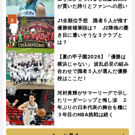
が貫いた誇りとファンへの思い
J1全順位予想 識者５人が推す
3
優勝候補筆頭は？ J2降格の憂
き目に遭いそうな３クラブと
は？
4
【夏の甲子園2026】「優勝は
横浜じゃない」 波乱必至の組み
合わせで識者５人が選んだ優勝
校はここだ！
5
河村勇輝がサマーリーグで示し
たリーダーシップと悔し涙 ２
年ぶりの日本代表の舞台を糧に
３年目のNBA挑戦は続く