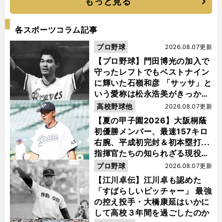
もっと見る
各スポーツコラム記事
プロ野球
2026.08.07更新
【プロ野球】門田博光の加入で
守ったレフトでもベストナイン
に輝いた石嶺和彦 「サッサ」と
いう愛称は松永浩美がきっか
け？
高校野球他
2026.08.07更新
【夏の甲子園2026】大阪桐蔭
初優勝メンバー、最速157キロ
右腕、平成初完封＆初本塁打...
指揮官たちの知られざる現役時
代
プロ野球
2026.08.07更新
【江川卓伝】江川卓も認めた
「すばらしいピッチャー」 最強
の控え投手・大橋康延はいかに
して高校３年間を過ごしたのか