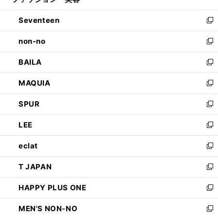
ィ
開
ウ
ン
Seventeen
く
で
ド
新
開
ウ
し
non-no
く
で
い
新
開
ウ
し
BAILA
く
ィ
い
新
ン
ウ
し
MAQUIA
ド
ィ
い
新
ウ
ン
ウ
し
SPUR
で
ド
ィ
い
新
開
ウ
ン
ウ
し
LEE
く
で
ド
ィ
い
新
開
ウ
ン
ウ
し
eclat
く
で
ド
ィ
い
新
開
ウ
ン
ウ
し
T JAPAN
く
で
ド
ィ
い
新
開
ウ
ン
ウ
し
HAPPY PLUS ONE
く
で
ド
ィ
い
新
開
ウ
ン
ウ
し
MEN'S NON-NO
く
で
ド
ィ
い
新