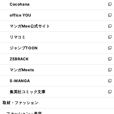
Cocohana
く
で
ド
い
新
開
ウ
ウ
し
office YOU
く
で
ィ
い
新
開
ン
ウ
し
マンガMee公式サイト
く
ド
ィ
い
新
ウ
ン
ウ
し
リマコミ
で
ド
ィ
い
新
開
ウ
ン
ウ
し
ジャンプTOON
く
で
ド
ィ
い
新
開
ウ
ン
ウ
し
ZEBRACK
く
で
ド
ィ
い
新
開
ウ
ン
ウ
し
マンガMeets
く
で
ド
ィ
い
新
開
ウ
ン
ウ
し
S-MANGA
く
で
ド
ィ
い
新
開
ウ
ン
ウ
し
集英社コミック文庫
く
で
ド
ィ
い
新
開
ウ
ン
ウ
し
取材・ファッション
く
で
ド
ィ
い
開
ウ
ン
ウ
ファッション・美容
く
で
ド