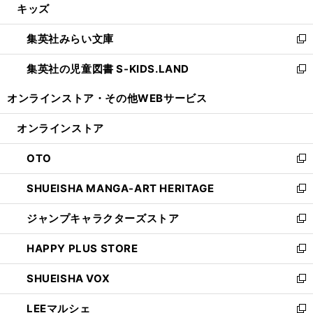
キッズ
く
で
ド
ィ
い
開
ウ
ン
ウ
集英社みらい文庫
く
で
ド
ィ
新
開
ウ
ン
し
集英社の児童図書 S-KIDS.LAND
く
で
ド
い
新
開
ウ
ウ
し
オンラインストア・
その他WEBサービス
く
で
ィ
い
開
ン
ウ
オンラインストア
く
ド
ィ
ウ
ン
OTO
で
ド
新
開
ウ
し
SHUEISHA MANGA-ART HERITAGE
く
で
い
新
開
ウ
し
ジャンプキャラクターズストア
く
ィ
い
新
ン
ウ
し
HAPPY PLUS STORE
ド
ィ
い
新
ウ
ン
ウ
し
SHUEISHA VOX
で
ド
ィ
い
新
開
ウ
ン
ウ
し
LEEマルシェ
く
で
ド
ィ
い
新