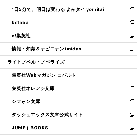
ウ
ン
ウ
し
1日5分で、明日は変わる よみタイ yomitai
で
ド
ィ
い
新
開
ウ
ン
ウ
し
kotoba
く
で
ド
ィ
い
新
開
ウ
ン
ウ
し
e!集英社
く
で
ド
ィ
い
新
開
ウ
ン
ウ
し
情報・知識＆オピニオン imidas
く
で
ド
ィ
い
新
開
ウ
ン
ウ
し
ライトノベル・ノベライズ
く
で
ド
ィ
い
開
ウ
ン
ウ
集英社Webマガジン コバルト
く
で
ド
ィ
新
開
ウ
ン
し
集英社オレンジ文庫
く
で
ド
い
新
開
ウ
ウ
し
シフォン文庫
く
で
ィ
い
新
開
ン
ウ
し
ダッシュエックス文庫公式サイト
く
ド
ィ
い
新
ウ
ン
ウ
し
JUMP j-BOOKS
で
ド
ィ
い
新
開
ウ
ン
ウ
し