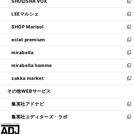
SHUEISHA VOX
で
ド
ィ
い
新
開
ウ
ン
ウ
し
LEEマルシェ
く
で
ド
ィ
い
新
開
ウ
ン
ウ
し
SHOP Marisol
く
で
ド
ィ
い
新
開
ウ
ン
ウ
し
eclat premium
く
で
ド
ィ
い
新
開
ウ
ン
ウ
し
mirabella
く
で
ド
ィ
い
新
開
ウ
ン
ウ
し
mirabella homme
く
で
ド
ィ
い
新
開
ウ
ン
ウ
し
zakka market
く
で
ド
ィ
い
新
開
ウ
ン
ウ
し
その他WEBサービス
く
で
ド
ィ
い
開
ウ
ン
ウ
集英社アドナビ
く
で
ド
ィ
新
開
ウ
ン
し
集英社エディターズ・ラボ
く
で
ド
い
新
開
ウ
ウ
し
く
で
ィ
い