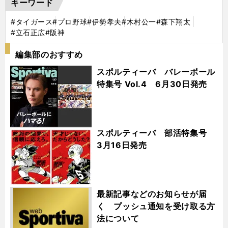
キーワード
#タイガース
#プロ野球
#伊勢孝夫
#木村公一
#森下翔太
#立石正広
#阪神
編集部のおすすめ
スポルティーバ バレーボール
特集号 Vol.4 6月30日発売
スポルティーバ 部活特集号
3月16日発売
最新記事などのお知らせが届
く プッシュ通知を受け取る方
法について