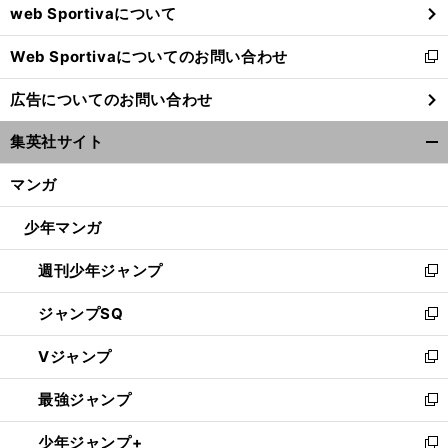
web Sportivaについて
で
開
Web Sportivaについてのお問い合わせ
く
新
し
広告についてのお問い合わせ
い
ウ
集英社サイト
ィ
開
ン
く/
マンガ
ド
閉
ウ
じ
少年マンガ
で
る
開
週刊少年ジャンプ
く
新
し
ジャンプSQ
い
新
ウ
し
Vジャンプ
ィ
い
新
ン
ウ
し
最強ジャンプ
ド
ィ
い
新
ウ
ン
ウ
し
少年ジャンプ+
で
ド
ィ
い
新