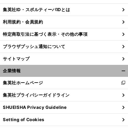
閉
じ
集英社ID・スポルティーバIDとは
る
利用規約・会員規約
特定商取引法に基づく表示・その他の事項
ブラウザプッシュ通知について
サイトマップ
企業情報
開
く/
集英社ホームページ
新
閉
し
じ
集英社プライバシーガイドライン
い
る
ウ
SHUEISHA Privacy Guideline
ィ
ン
Setting of Cookies
ド
ウ