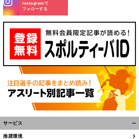
stagra
Instagramで
m
フォローする
】
・
獲
前
へ
サービス
開
く/
推奨環境