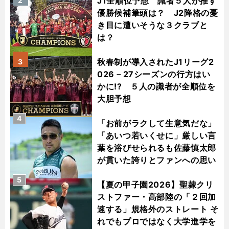
J1全順位予想 識者５人が推す
2
優勝候補筆頭は？ J2降格の憂
き目に遭いそうな３クラブと
は？
秋春制が導入されたJ1リーグ2
3
026－27シーズンの行方はい
かに!? ５人の識者が全順位を
大胆予想
4
「お前がラクして生意気だな」
「あいつ若いくせに」厳しい言
葉を浴びせられるも佐藤慎太郎
が貫いた誇りとファンへの思い
5
【夏の甲子園2026】聖隷クリ
ストファー・高部陸の「２回加
速する」規格外のストレート そ
れでもプロではなく大学進学を