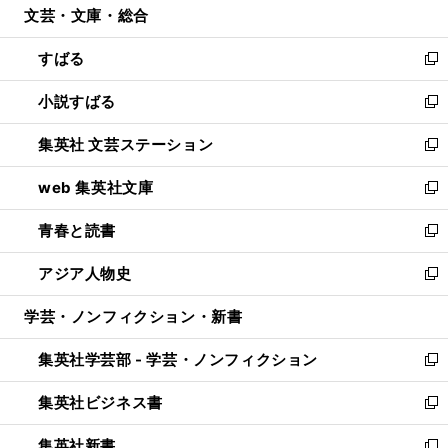
文芸・文庫・総合
く
で
ド
ィ
開
ウ
ン
すばる
く
で
ド
新
開
ウ
し
小説すばる
く
で
い
新
開
ウ
し
集英社 文芸ステーション
く
ィ
い
新
ン
ウ
し
web 集英社文庫
ド
ィ
い
新
ウ
ン
ウ
し
青春と読書
で
ド
ィ
い
新
開
ウ
ン
ウ
し
アジア人物史
く
で
ド
ィ
い
新
開
ウ
ン
ウ
し
学芸・ノンフィクション・新書
く
で
ド
ィ
い
開
ウ
ン
ウ
集英社学芸部 - 学芸・ノンフィクション
く
で
ド
ィ
新
開
ウ
ン
し
集英社ビジネス書
く
で
ド
い
新
開
ウ
ウ
し
集英社新書
く
で
ィ