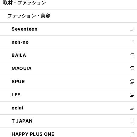
取材・ファッション
く
で
ド
ィ
い
開
ウ
ン
ウ
ファッション・美容
く
で
ド
ィ
開
ウ
ン
Seventeen
く
で
ド
新
開
ウ
し
non-no
く
で
い
新
開
ウ
し
BAILA
く
ィ
い
新
ン
ウ
し
MAQUIA
ド
ィ
い
新
ウ
ン
ウ
し
SPUR
で
ド
ィ
い
新
開
ウ
ン
ウ
し
LEE
く
で
ド
ィ
い
新
開
ウ
ン
ウ
し
eclat
く
で
ド
ィ
い
新
開
ウ
ン
ウ
し
T JAPAN
く
で
ド
ィ
い
新
開
ウ
ン
ウ
し
HAPPY PLUS ONE
く
で
ド
ィ
い
新