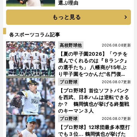
選ぶ理由
もっと見る
各スポーツコラム記事
高校野球他
2026.08.08更新
【夏の甲子園2026】「ウチを
選んでくれるのは『Ｂランク』
の選手たち」 八幡商が15年ぶ
り甲子園をつかんだ"名門復
活"の舞台裏
プロ野球
2026.08.07更新
【プロ野球】首位ソフトバンク
を西武、日本ハムは逆転できる
か？ 鶴岡慎也が挙げる終盤戦
のキーマン３人
プロ野球
2026.08.07更新
【プロ野球】12球団最多本塁打
でも３位... 鶴岡慎也が挙げた