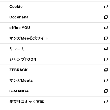
開
ウ
ン
ウ
Cookie
く
で
ド
ィ
新
開
ウ
ン
し
Cocohana
く
で
ド
い
新
開
ウ
ウ
し
office YOU
く
で
ィ
い
新
開
ン
ウ
し
マンガMee公式サイト
く
ド
ィ
い
新
ウ
ン
ウ
し
リマコミ
で
ド
ィ
い
新
開
ウ
ン
ウ
し
ジャンプTOON
く
で
ド
ィ
い
新
開
ウ
ン
ウ
し
ZEBRACK
く
で
ド
ィ
い
新
開
ウ
ン
ウ
し
マンガMeets
く
で
ド
ィ
い
新
開
ウ
ン
ウ
し
S-MANGA
く
で
ド
ィ
い
新
開
ウ
ン
ウ
し
集英社コミック文庫
く
で
ド
ィ
い
新
開
ウ
ン
ウ
し