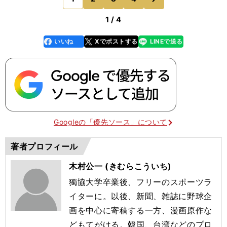
はいえ、逆方向
1 / 4
いいね
Xでポストする
LINEで送る
line
faceboo
x
k
Googleの「優先ソース」について
著者プロフィール
木村公一 (きむらこういち)
獨協大学卒業後、フリーのスポーツラ
イターに。以後、新聞、雑誌に野球企
画を中心に寄稿する一方、漫画原作な
どもてがける。韓国、台湾などのプロ