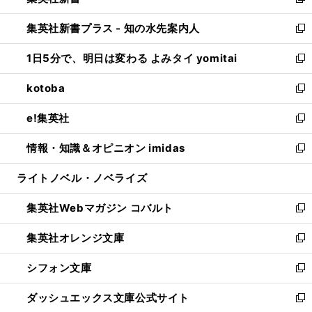
い
新
開
ン
ウ
し
集英社新書プラス - 知の水先案内人
く
ド
ィ
い
新
ウ
ン
ウ
し
1日5分で、明日は変わる よみタイ yomitai
で
ド
ィ
い
新
開
ウ
ン
ウ
し
kotoba
く
で
ド
ィ
い
新
開
ウ
ン
ウ
し
e!集英社
く
で
ド
ィ
い
新
開
ウ
ン
ウ
し
情報・知識＆オピニオン imidas
く
で
ド
ィ
い
新
開
ウ
ン
ウ
し
ライトノベル・ノベライズ
く
で
ド
ィ
い
開
ウ
ン
ウ
集英社Webマガジン コバルト
く
で
ド
ィ
新
開
ウ
ン
し
集英社オレンジ文庫
く
で
ド
い
新
開
ウ
ウ
し
シフォン文庫
く
で
ィ
い
新
開
ン
ウ
し
ダッシュエックス文庫公式サイト
く
ド
ィ
い
新