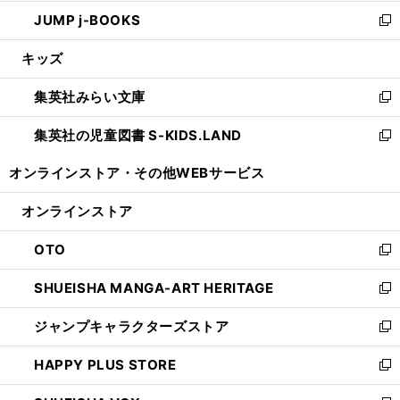
ウ
ン
ウ
し
JUMP j-BOOKS
で
ド
ィ
い
新
開
ウ
ン
ウ
し
キッズ
く
で
ド
ィ
い
開
ウ
ン
ウ
集英社みらい文庫
く
で
ド
ィ
新
開
ウ
ン
し
集英社の児童図書 S-KIDS.LAND
く
で
ド
い
新
開
ウ
ウ
し
オンラインストア・
その他WEBサービス
く
で
ィ
い
開
ン
ウ
オンラインストア
く
ド
ィ
ウ
ン
OTO
で
ド
新
開
ウ
し
SHUEISHA MANGA-ART HERITAGE
く
で
い
新
開
ウ
し
ジャンプキャラクターズストア
く
ィ
い
新
ン
ウ
し
HAPPY PLUS STORE
ド
ィ
い
新
ウ
ン
ウ
し