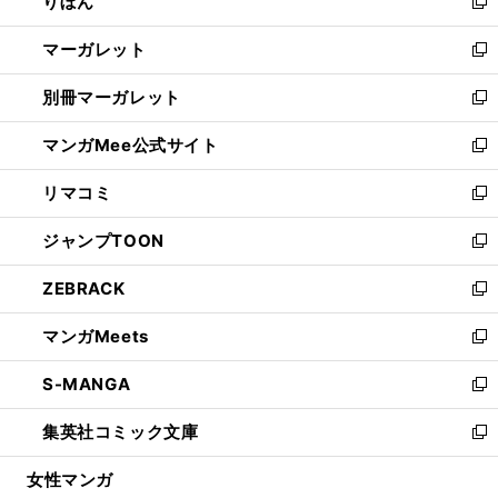
りぼん
く
で
ド
ィ
新
開
ウ
ン
し
マーガレット
く
で
ド
い
新
開
ウ
ウ
し
別冊マーガレット
く
で
ィ
い
新
開
ン
ウ
し
マンガMee公式サイト
く
ド
ィ
い
新
ウ
ン
ウ
し
リマコミ
で
ド
ィ
い
新
開
ウ
ン
ウ
し
ジャンプTOON
く
で
ド
ィ
い
新
開
ウ
ン
ウ
し
ZEBRACK
く
で
ド
ィ
い
新
開
ウ
ン
ウ
し
マンガMeets
く
で
ド
ィ
い
新
開
ウ
ン
ウ
し
S-MANGA
く
で
ド
ィ
い
新
開
ウ
ン
ウ
し
集英社コミック文庫
く
で
ド
ィ
い
新
開
ウ
ン
ウ
し
女性マンガ
く
で
ド
ィ
い