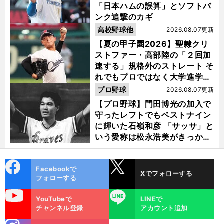
「日本ハムの誤算」とソフトバ
ンク追撃のカギ
高校野球他
2026.08.07更新
【夏の甲子園2026】聖隷クリ
ストファー・高部陸の「２回加
速する」規格外のストレート そ
れでもプロではなく大学進学を
選ぶ理由
プロ野球
2026.08.07更新
【プロ野球】門田博光の加入で
守ったレフトでもベストナイン
に輝いた石嶺和彦 「サッサ」と
いう愛称は松永浩美がきっか
け？
cebo
X
Facebookで
Xでフォローする
ok
フォローする
uTube
LINE
YouTubeで
LINEで
チャンネル登録
アカウント追加