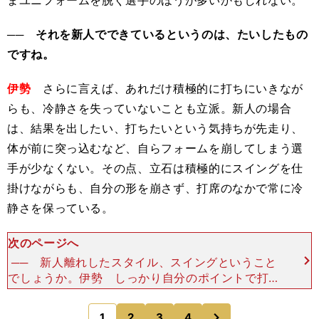
まユニフォームを脱ぐ選手のほうが多いかもしれない。
── それを新人でできているというのは、たいしたもの
ですね。
伊勢
さらに言えば、あれだけ積極的に打ちにいきなが
らも、冷静さを失っていないことも立派。新人の場合
は、結果を出したい、打ちたいという気持ちが先走り、
体が前に突っ込むなど、自らフォームを崩してしまう選
手が少なくない。その点、立石は積極的にスイングを仕
掛けながらも、自分の形を崩さず、打席のなかで常に冷
静さを保っている。
次のページへ
── 新人離れしたスタイル、スイングということ
でしょうか。伊勢 しっかり自分のポイントで打て
ているから、左にも右にも打てる。５月24日の巨
人戦でライトにホームランを打ったが、狭い球場と
次
1
2
3
4
のページへ