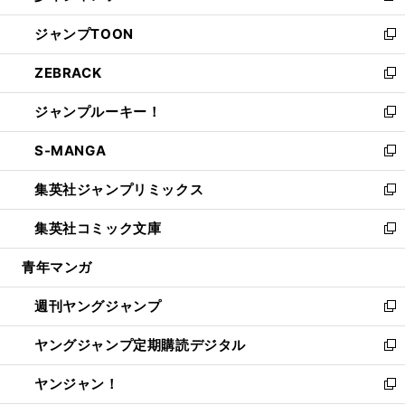
開
ウ
ン
ウ
し
ジャンプTOON
く
で
ド
ィ
い
新
開
ウ
ン
ウ
し
ZEBRACK
く
で
ド
ィ
い
新
開
ウ
ン
ウ
し
ジャンプルーキー！
く
で
ド
ィ
い
新
開
ウ
ン
ウ
し
S-MANGA
く
で
ド
ィ
い
新
開
ウ
ン
ウ
し
集英社ジャンプリミックス
く
で
ド
ィ
い
新
開
ウ
ン
ウ
し
集英社コミック文庫
く
で
ド
ィ
い
新
開
ウ
ン
ウ
し
青年マンガ
く
で
ド
ィ
い
開
ウ
ン
ウ
週刊ヤングジャンプ
く
で
ド
ィ
新
開
ウ
ン
し
ヤングジャンプ定期購読デジタル
く
で
ド
い
新
開
ウ
ウ
し
ヤンジャン！
く
で
ィ
い
新
開
ン