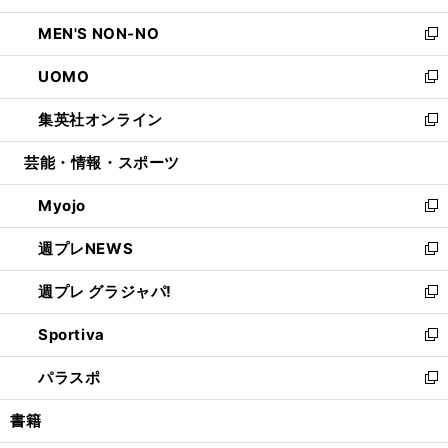
開
ウ
ン
ウ
し
MEN'S NON-NO
く
で
ド
ィ
い
新
開
ウ
ン
ウ
し
UOMO
く
で
ド
ィ
い
新
開
ウ
ン
ウ
し
集英社オンライン
く
で
ド
ィ
い
新
開
ウ
ン
ウ
し
芸能・情報・スポーツ
く
で
ド
ィ
い
開
ウ
ン
ウ
Myojo
く
で
ド
ィ
新
開
ウ
ン
し
週プレNEWS
く
で
ド
い
新
開
ウ
ウ
し
週プレ グラジャパ!
く
で
ィ
い
新
開
ン
ウ
し
Sportiva
く
ド
ィ
い
新
ウ
ン
ウ
し
パラスポ
で
ド
ィ
い
新
開
ウ
ン
ウ
し
書籍
く
で
ド
ィ
い
開
ウ
ン
ウ