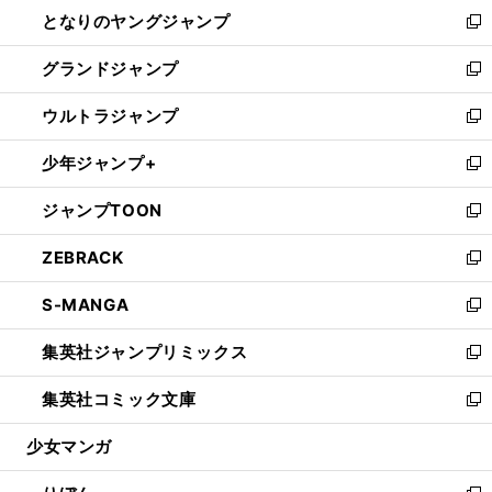
ウ
し
となりのヤングジャンプ
く
ド
ィ
い
新
ウ
ン
ウ
し
グランドジャンプ
で
ド
ィ
い
新
開
ウ
ン
ウ
し
ウルトラジャンプ
く
で
ド
ィ
い
新
開
ウ
ン
ウ
し
少年ジャンプ+
く
で
ド
ィ
い
新
開
ウ
ン
ウ
し
ジャンプTOON
く
で
ド
ィ
い
新
開
ウ
ン
ウ
し
ZEBRACK
く
で
ド
ィ
い
新
開
ウ
ン
ウ
し
S-MANGA
く
で
ド
ィ
い
新
開
ウ
ン
ウ
し
集英社ジャンプリミックス
く
で
ド
ィ
い
新
開
ウ
ン
ウ
し
集英社コミック文庫
く
で
ド
ィ
い
新
開
ウ
ン
ウ
し
少女マンガ
く
で
ド
ィ
い
開
ウ
ン
ウ