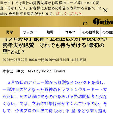
当サイトでは当社の提携先等がお客様のニーズ等について調
査・分析したり、お客様にお勧めの広告を表⽰する⽬的で Co
閉じ
okie を使⽤する場合があります。
詳しくはこちら
る
マイペ
web Sportiva (webスポルティーバ)
検索
メニュ
we
ー
野球の記事一覧
プロ野球
【プロ野球】阪神・立石正
b
ジ
野球
サッカー
競馬
ゴルフ
その他球技
その他
ス
【プロ野球】阪神・立石正広の打撃技術を伊
ポ
勢孝夫が絶賛 それでも待ち受ける"最初の
ル
壁"とは？
テ
ィ
2026年05月29日 16:30 公開
2026年05月29日 16:33 更新
ー
バ
木村公一●文 text by Koichi Kimura
５月19日のデビュー戦から鮮烈なインパクトを残し、
一躍注目の的となった阪神のドラフト１位ルーキー・立
石正広。その活躍に驚きの声をあげる野球関係者も少な
くない。では、立石の打撃は何がすぐれているのか。そ
して、今後プロの世界で待ち受ける"壁"をどう乗り越え