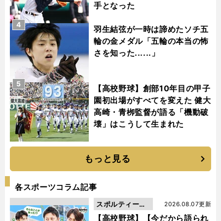
手となった
4
羽生結弦が一時は諦めたソチ五
輪の金メダル「五輪の本当の怖
さを知った......」
5
【高校野球】創部10年目の甲子
園初出場がすべてを変えた 健大
高崎・青栁監督が語る「機動破
壊」はこうして生まれた
もっと見る
各スポーツコラム記事
スポルティーバ
2026.08.07更新
動画
【高校野球】【今だから語られ