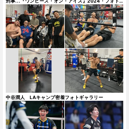
刑事...『ワンピース・オン・アイス』2024・フォト
ギャラリー
中谷潤人 LAキャンプ密着フォトギャラリー