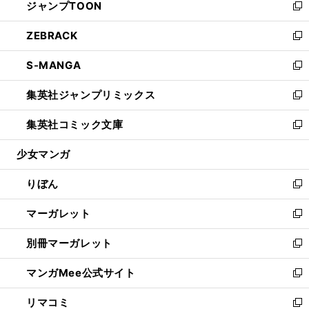
ジャンプTOON
く
で
ド
ィ
い
新
開
ウ
ン
ウ
し
ZEBRACK
く
で
ド
ィ
い
新
開
ウ
ン
ウ
し
S-MANGA
く
で
ド
ィ
い
新
開
ウ
ン
ウ
し
集英社ジャンプリミックス
く
で
ド
ィ
い
新
開
ウ
ン
ウ
し
集英社コミック文庫
く
で
ド
ィ
い
新
開
ウ
ン
ウ
し
少女マンガ
く
で
ド
ィ
い
開
ウ
ン
ウ
りぼん
く
で
ド
ィ
新
開
ウ
ン
し
マーガレット
く
で
ド
い
新
開
ウ
ウ
し
別冊マーガレット
く
で
ィ
い
新
開
ン
ウ
し
マンガMee公式サイト
く
ド
ィ
い
新
ウ
ン
ウ
し
リマコミ
で
ド
ィ
い
新