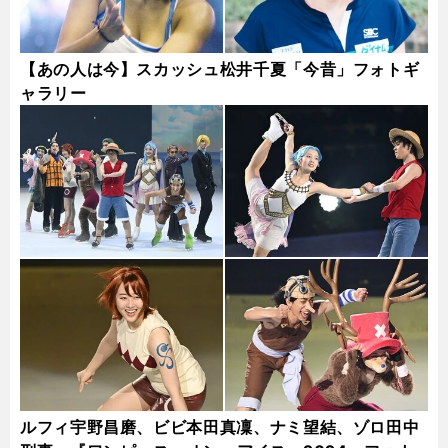
【あの人は今】スカッシュ松井千夏「今昔」フォトギ
ャラリー
ルフィ宇野昌磨、ビビ本田真凜、ナミ望結、ゾロ田中