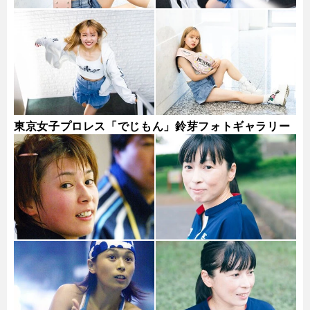
東京女子プロレス「でじもん」鈴芽フォトギャラリー