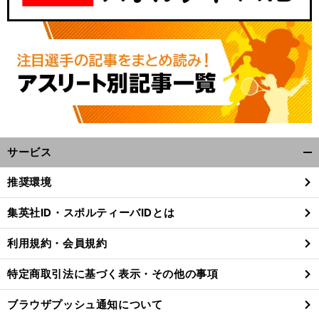
サービス
開
く/
推奨環境
閉
じ
集英社ID・スポルティーバIDとは
る
利用規約・会員規約
特定商取引法に基づく表示・その他の事項
ブラウザプッシュ通知について