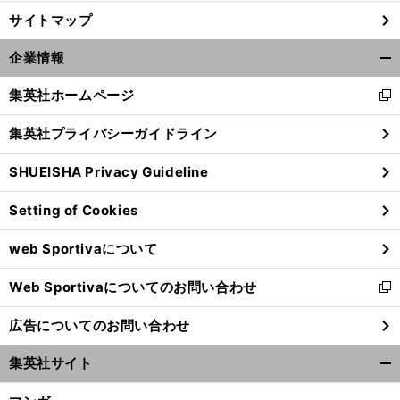
サイトマップ
企業情報
開
く/
集英社ホームページ
新
閉
し
じ
集英社プライバシーガイドライン
い
る
ウ
SHUEISHA Privacy Guideline
ィ
ン
Setting of Cookies
ド
ウ
web Sportivaについて
で
開
Web Sportivaについてのお問い合わせ
く
新
し
広告についてのお問い合わせ
い
ウ
集英社サイト
ィ
開
ン
く/