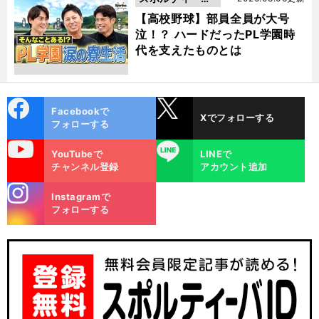
動画
【高校野球】部員全員が大号
泣！？ ハードだったPL学園時
代を支えたものとは
cebo
X
Facebookで
Xでフォローする
ok
フォローする
uTube
LINE
YouTubeで
LINEで
チャンネル登録
アカウント追加
stagra
Instagramで
m
フォローする