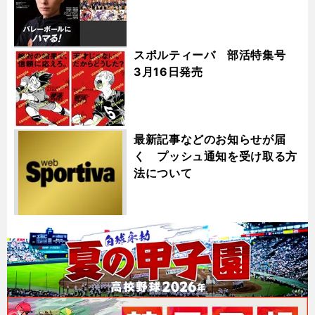
スポルティーバ 部活特集号
3月16日発売
最新記事などのお知らせが届
く プッシュ通知を受け取る方
法について