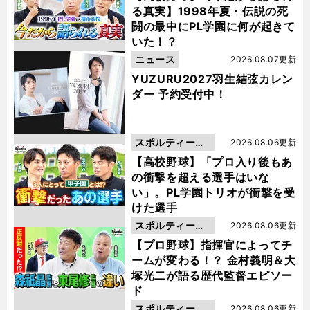
る真実】1998年夏・伝説の死
闘の最中にPL学園に何が起きて
いた！？
ニュース
2026.08.07更新
YUZURU2027羽生結弦カレン
ダー 予約受付中！
スポルティーバ
2026.08.06更新
動画
【高校野球】「プロ入り後もあ
の衝撃を超える選手はいな
い」。PL学園トリオが衝撃を受
けた選手
スポルティーバ
2026.08.06更新
動画
【プロ野球】指揮官によってチ
ームが変わる！？ 金村義明＆大
塚光二が語る歴代監督エピソー
ド
スポルティーバ
2026.08.06更新