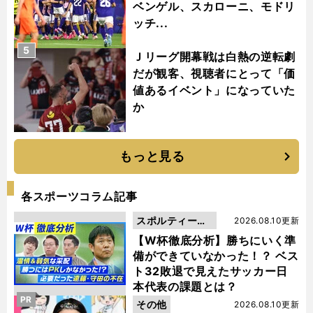
ベンゲル、スカローニ、モドリ
ッチ...
5
Ｊリーグ開幕戦は白熱の逆転劇
だが観客、視聴者にとって「価
値あるイベント」になっていた
か
もっと見る
各スポーツコラム記事
スポルティーバ
2026.08.10更新
動画
【W杯徹底分析】勝ちにいく準
備ができていなかった！？ ベス
ト32敗退で見えたサッカー日
本代表の課題とは？
PR
その他
2026.08.10更新