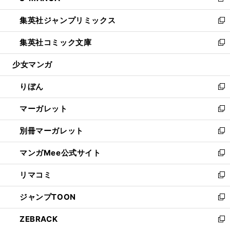
新
開
ウ
ン
ウ
し
集英社ジャンプリミックス
く
で
ド
ィ
い
新
開
ウ
ン
ウ
し
集英社コミック文庫
く
で
ド
ィ
い
新
開
ウ
ン
ウ
し
少女マンガ
く
で
ド
ィ
い
開
ウ
ン
ウ
りぼん
く
で
ド
ィ
新
開
ウ
ン
し
マーガレット
く
で
ド
い
新
開
ウ
ウ
し
別冊マーガレット
く
で
ィ
い
新
開
ン
ウ
し
マンガMee公式サイト
く
ド
ィ
い
新
ウ
ン
ウ
し
リマコミ
で
ド
ィ
い
新
開
ウ
ン
ウ
し
ジャンプTOON
く
で
ド
ィ
い
新
開
ウ
ン
ウ
し
ZEBRACK
く
で
ド
ィ
い
新
開