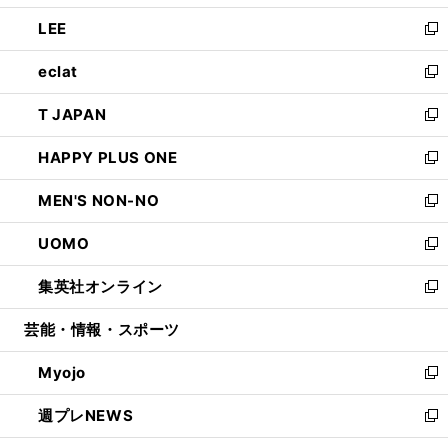
開
ウ
ン
ウ
し
LEE
く
で
ド
ィ
い
新
開
ウ
ン
ウ
し
eclat
く
で
ド
ィ
い
新
開
ウ
ン
ウ
し
T JAPAN
く
で
ド
ィ
い
新
開
ウ
ン
ウ
し
HAPPY PLUS ONE
く
で
ド
ィ
い
新
開
ウ
ン
ウ
し
MEN'S NON-NO
く
で
ド
ィ
い
新
開
ウ
ン
ウ
し
UOMO
く
で
ド
ィ
い
新
開
ウ
ン
ウ
し
集英社オンライン
く
で
ド
ィ
い
新
開
ウ
ン
ウ
し
芸能・情報・スポーツ
く
で
ド
ィ
い
開
ウ
ン
ウ
Myojo
く
で
ド
ィ
新
開
ウ
ン
し
週プレNEWS
く
で
ド
い
新
開
ウ
ウ
し