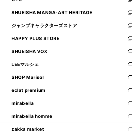
ド
新
開
ウ
し
SHUEISHA MANGA-ART HERITAGE
く
で
い
新
開
ウ
し
ジャンプキャラクターズストア
く
ィ
い
新
ン
ウ
し
HAPPY PLUS STORE
ド
ィ
い
新
ウ
ン
ウ
し
SHUEISHA VOX
で
ド
ィ
い
新
開
ウ
ン
ウ
し
LEEマルシェ
く
で
ド
ィ
い
新
開
ウ
ン
ウ
し
SHOP Marisol
く
で
ド
ィ
い
新
開
ウ
ン
ウ
し
eclat premium
く
で
ド
ィ
い
新
開
ウ
ン
ウ
し
mirabella
く
で
ド
ィ
い
新
開
ウ
ン
ウ
し
mirabella homme
く
で
ド
ィ
い
新
開
ウ
ン
ウ
し
zakka market
く
で
ド
ィ
い
新