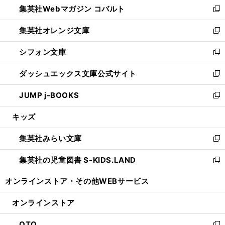
集英社Webマガジン コバルト
く
で
ド
ィ
新
開
ウ
ン
し
集英社オレンジ文庫
く
で
ド
い
新
開
ウ
ウ
し
シフォン文庫
く
で
ィ
い
新
開
ン
ウ
し
ダッシュエックス文庫公式サイト
く
ド
ィ
い
新
ウ
ン
ウ
し
JUMP j-BOOKS
で
ド
ィ
い
新
開
ウ
ン
ウ
し
キッズ
く
で
ド
ィ
い
開
ウ
ン
ウ
集英社みらい文庫
く
で
ド
ィ
新
開
ウ
ン
し
集英社の児童図書 S-KIDS.LAND
く
で
ド
い
新
開
ウ
ウ
し
オンラインストア・
その他WEBサービス
く
で
ィ
い
開
ン
ウ
オンラインストア
く
ド
ィ
ウ
ン
OTO
で