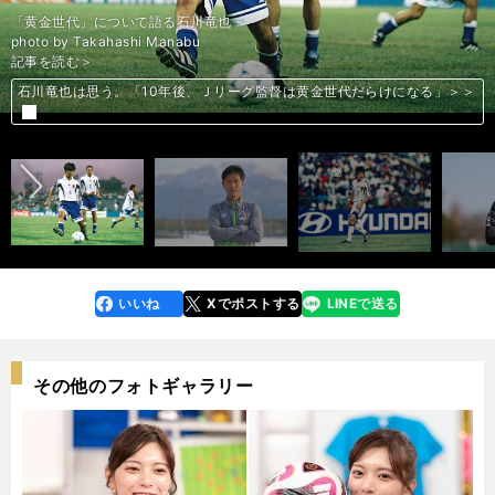
「黄金世代」について語る石川竜也
photo by Takahashi Manabu
記事を読む＞
小野伸二が語る1999年ワールドユース準優勝「自分たちが歴史を作る」
小野伸二が語る1999年ワールドユース準優勝「自分たちが歴史を作る」
小野伸二が語る1999年ワールドユース準優勝「自分たちが歴史を作る」
南雄太が語る20年前の準優勝「小野伸二よりうまい選手はいなかった」＞
南雄太が語る20年前の準優勝「小野伸二よりうまい選手はいなかった」＞
トルシエのモノマネも。20年前、加地亮の行動はすべてチームのために
トルシエのモノマネも。20年前、加地亮の行動はすべてチームのために
播戸竜二は言う。20年前の日本代表には「トルシエ監督が合っていた」＞
播戸竜二は言う。20年前の日本代表には「トルシエ監督が合っていた」＞
トルシエに頭をつかまれてバケツにつっこまれた男・永井雄一郎の回想＞
トルシエに頭をつかまれてバケツにつっこまれた男・永井雄一郎の回想＞
世界２位になった第２GKの告白「勝っても負けてもどうでもよかった」
世界２位になった第２GKの告白「勝っても負けてもどうでもよかった」
遠藤保仁が黄金世代のライバルを語る「追い抜いてやろうと思っていた」
遠藤保仁が黄金世代のライバルを語る「追い抜いてやろうと思っていた」
稲本潤一が衝撃を受けた、天才・小野伸二と「別格だった」中田英寿＞＞
「久保建英よりも、小野伸二」。中田浩二が「奇跡的」と語る黄金世代＞
石川竜也は思う。「10年後、Ｊリーグ監督は黄金世代だらけになる」＞＞
石川竜也は思う。「10年後、Ｊリーグ監督は黄金世代だらけになる」＞＞
「嫌でしたよ」。黄金世代・酒井友之が語るトルシエ戦術とコンバート＞
「嫌でしたよ」。黄金世代・酒井友之が語るトルシエ戦術とコンバート＞
稲本潤一が衝撃を受けた、天才・小野伸二と「別格だった」中田英寿＞＞
稲本潤一が衝撃を受けた、天才・小野伸二と「別格だった」中田英寿＞＞
前へ
＞
＞
なぜ黄金世代のサッカーは「一度味わうと、ほんまにヤバイ」のか？
なぜ黄金世代のサッカーは「一度味わうと、ほんまにヤバイ」のか？
黄金世代、「播戸竜二に救われた」男がチームに溶け込めた瞬間＞＞
黄金世代、「播戸竜二に救われた」男がチームに溶け込めた瞬間＞＞
黄金世代・氏家英行が「小野伸二は違う世界の人間」と思ったワケ＞＞
黄金世代・氏家英行が「小野伸二は違う世界の人間」と思ったワケ＞＞
＞
＞
＞
＞
＞＞
＞＞
＞＞
＞＞
＞
＞
＞
指導者になった手島和希があらためて感じた「黄金世代」のすごさ＞＞
指導者になった手島和希があらためて感じた「黄金世代」のすごさ＞＞
いいね
Xでポストする
LINEで送る
line
faceboo
x
k
その他のフォトギャラリー