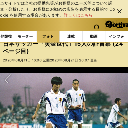
当サイトでは当社の提携先等がお客様のニーズ等について調
査・分析したり、お客様にお勧めの広告を表⽰する⽬的で Co
閉じ
okie を使⽤する場合があります。
詳しくはこちら
る
マイペ
web Sportiva (webスポルティーバ)
検索
メニュ
we
ー
フォトギャラリー
コラムフォト
日本サッカー「黄金世
b
ジ
の他競技
モーター
フォト
連載
動画
インフォ
ス
日本サッカー「黄金世代」15人の証言集 (24
ポ
ページ目)
ル
テ
2020年08月11日 16:00 公開
2023年08月21日 20:07 更新
ィ
ー
バ
次へ