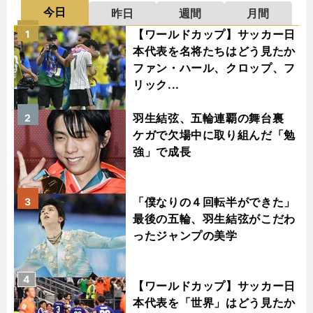
今日
昨日
週間
月間
【ワールドカップ】サッカー日
1
本代表を名将たちはどう見たか
ファン・ハール、クロップ、フ
リック...
羽生結弦、五輪連覇の舞台裏
2
ケガで欠場中に取り組んだ「勉
強」で成長
「僕なりの４回転半ができた」
3
最後の五輪、羽生結弦がこだわ
ったジャンプの美学
4
【ワールドカップ】サッカー日
本代表を「世界」はどう見たか