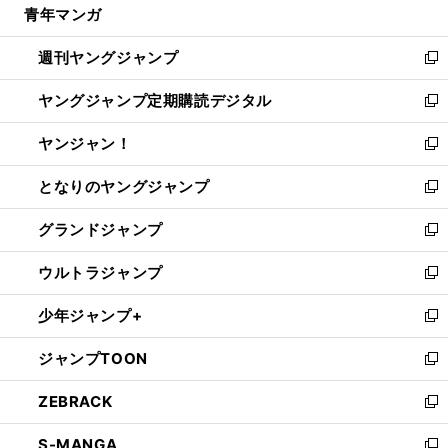
青年マンガ
く
で
ド
ィ
い
開
ウ
ン
ウ
週刊ヤングジャンプ
く
で
ド
ィ
新
開
ウ
ン
し
ヤングジャンプ定期購読デジタル
く
で
ド
い
新
開
ウ
ウ
し
ヤンジャン！
く
で
ィ
い
新
開
ン
ウ
し
となりのヤングジャンプ
く
ド
ィ
い
新
ウ
ン
ウ
し
グランドジャンプ
で
ド
ィ
い
新
開
ウ
ン
ウ
し
ウルトラジャンプ
く
で
ド
ィ
い
新
開
ウ
ン
ウ
し
少年ジャンプ+
く
で
ド
ィ
い
新
開
ウ
ン
ウ
し
ジャンプTOON
く
で
ド
ィ
い
新
開
ウ
ン
ウ
し
ZEBRACK
く
で
ド
ィ
い
新
開
ウ
ン
ウ
し
S-MANGA
く
で
ド
ィ
い