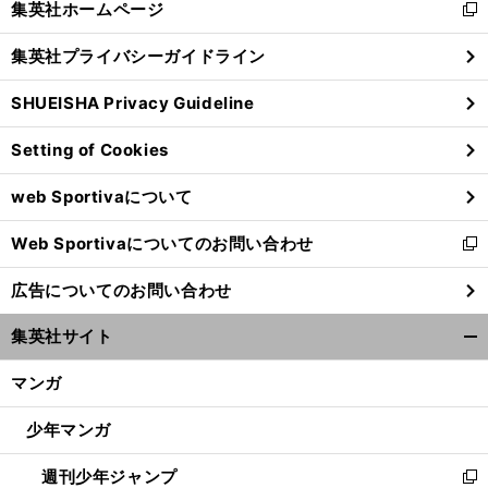
集英社ホームページ
新
閉
し
じ
集英社プライバシーガイドライン
い
る
ウ
SHUEISHA Privacy Guideline
ィ
ン
Setting of Cookies
ド
ウ
web Sportivaについて
で
開
Web Sportivaについてのお問い合わせ
く
新
し
広告についてのお問い合わせ
い
ウ
集英社サイト
ィ
開
ン
く/
マンガ
ド
閉
ウ
じ
少年マンガ
で
る
開
週刊少年ジャンプ
く
新