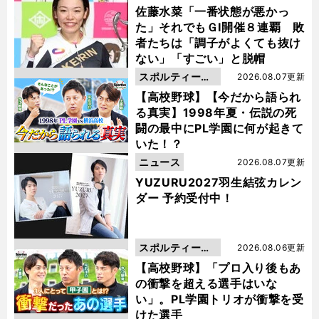
佐藤水菜「一番状態が悪かっ
た」それでもＧⅠ開催８連覇 敗
者たちは「調子がよくても抜け
ない」「すごい」と脱帽
スポルティーバ
2026.08.07更新
動画
【高校野球】【今だから語られ
る真実】1998年夏・伝説の死
闘の最中にPL学園に何が起きて
いた！？
ニュース
2026.08.07更新
YUZURU2027羽生結弦カレン
ダー 予約受付中！
スポルティーバ
2026.08.06更新
動画
【高校野球】「プロ入り後もあ
の衝撃を超える選手はいな
い」。PL学園トリオが衝撃を受
けた選手