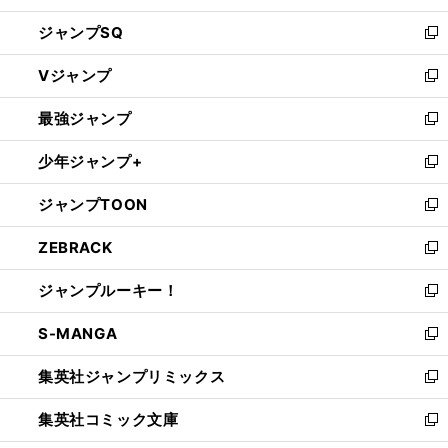
し
ジャンプSQ
い
新
ウ
し
Vジャンプ
ィ
い
新
ン
ウ
し
最強ジャンプ
ド
ィ
い
新
ウ
ン
ウ
し
少年ジャンプ+
で
ド
ィ
い
新
開
ウ
ン
ウ
し
ジャンプTOON
く
で
ド
ィ
い
新
開
ウ
ン
ウ
し
ZEBRACK
く
で
ド
ィ
い
新
開
ウ
ン
ウ
し
ジャンプルーキー！
く
で
ド
ィ
い
新
開
ウ
ン
ウ
し
S-MANGA
く
で
ド
ィ
い
新
開
ウ
ン
ウ
し
集英社ジャンプリミックス
く
で
ド
ィ
い
新
開
ウ
ン
ウ
し
集英社コミック文庫
く
で
ド
ィ
い
新
開
ウ
ン
ウ
し