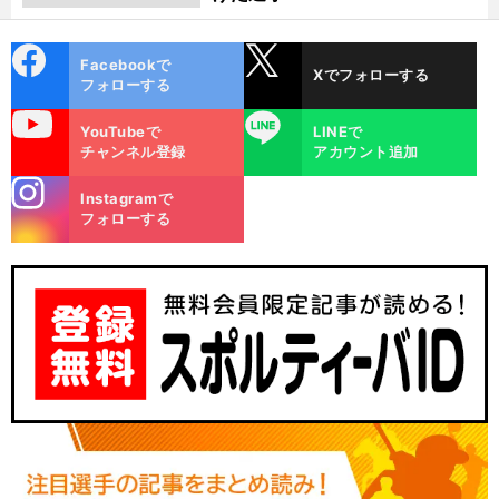
cebo
X
Facebookで
Xでフォローする
ok
フォローする
uTube
LINE
YouTubeで
LINEで
チャンネル登録
アカウント追加
stagra
Instagramで
m
フォローする