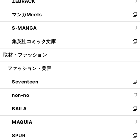
ZEBRACK
く
で
ド
ィ
い
新
開
ウ
ン
ウ
し
マンガMeets
く
で
ド
ィ
い
新
開
ウ
ン
ウ
し
S-MANGA
く
で
ド
ィ
い
新
開
ウ
ン
ウ
し
集英社コミック文庫
く
で
ド
ィ
い
新
開
ウ
ン
ウ
し
取材・ファッション
く
で
ド
ィ
い
開
ウ
ン
ウ
ファッション・美容
く
で
ド
ィ
開
ウ
ン
Seventeen
く
で
ド
新
開
ウ
し
non-no
く
で
い
新
開
ウ
し
BAILA
く
ィ
い
新
ン
ウ
し
MAQUIA
ド
ィ
い
新
ウ
ン
ウ
し
SPUR
で
ド
ィ
い
新