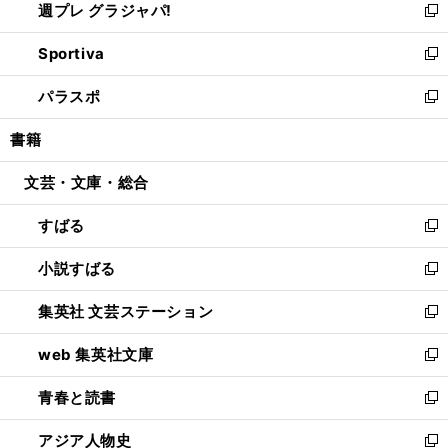
週プレ グラジャパ!
く
で
ィ
い
新
開
ン
ウ
し
Sportiva
く
ド
ィ
い
新
ウ
ン
ウ
し
パラスポ
で
ド
ィ
い
新
開
ウ
ン
ウ
し
書籍
く
で
ド
ィ
い
開
ウ
ン
ウ
文芸・文庫・総合
く
で
ド
ィ
開
ウ
ン
すばる
く
で
ド
新
開
ウ
し
小説すばる
く
で
い
新
開
ウ
し
集英社 文芸ステーション
く
ィ
い
新
ン
ウ
し
web 集英社文庫
ド
ィ
い
新
ウ
ン
ウ
し
青春と読書
で
ド
ィ
い
新
開
ウ
ン
ウ
し
アジア人物史
く
で
ド
ィ
い
新