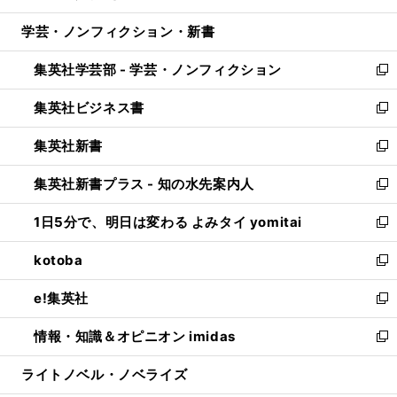
開
ウ
ン
ウ
し
学芸・ノンフィクション・新書
く
で
ド
ィ
い
開
ウ
ン
ウ
集英社学芸部 - 学芸・ノンフィクション
く
で
ド
ィ
新
開
ウ
ン
し
集英社ビジネス書
く
で
ド
い
新
開
ウ
ウ
し
集英社新書
く
で
ィ
い
新
開
ン
ウ
し
集英社新書プラス - 知の水先案内人
く
ド
ィ
い
新
ウ
ン
ウ
し
1日5分で、明日は変わる よみタイ yomitai
で
ド
ィ
い
新
開
ウ
ン
ウ
し
kotoba
く
で
ド
ィ
い
新
開
ウ
ン
ウ
し
e!集英社
く
で
ド
ィ
い
新
開
ウ
ン
ウ
し
情報・知識＆オピニオン imidas
く
で
ド
ィ
い
新
開
ウ
ン
ウ
し
ライトノベル・ノベライズ
く
で
ド
ィ
い
開
ウ
ン
ウ