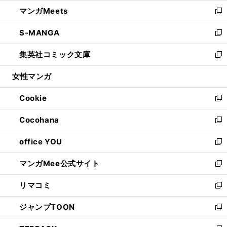
ウ
ン
ウ
し
マンガMeets
く
で
ド
ィ
い
新
開
ウ
ン
ウ
し
S-MANGA
く
で
ド
ィ
い
新
開
ウ
ン
ウ
し
集英社コミック文庫
く
で
ド
ィ
い
新
開
ウ
ン
ウ
し
女性マンガ
く
で
ド
ィ
い
開
ウ
ン
ウ
Cookie
く
で
ド
ィ
新
開
ウ
ン
し
Cocohana
く
で
ド
い
新
開
ウ
ウ
し
office YOU
く
で
ィ
い
新
開
ン
ウ
し
マンガMee公式サイト
く
ド
ィ
い
新
ウ
ン
ウ
し
リマコミ
で
ド
ィ
い
新
開
ウ
ン
ウ
し
ジャンプTOON
く
で
ド
ィ
い
新
開
ウ
ン
ウ
し